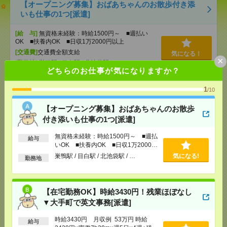
【オープニング募集】おばあちゃんのお散歩付き添
いも仕事の1つ[派遣]
[給 与]
無資格未経験：時給1500円～ ■週払い
OK ■扶養内OK ■日収1万2000円以上
[交通費]
交通費全額支給
気になる！
×
[勤務地]
巣鴨駅
/
目白駅
/
北池袋駅
/
…
どちらのお仕事が気になりますか？
【在宅勤務OK】時給3430円！残業ほぼなし▼大手町
1
/10
で英文事務[派遣]
【オープニング募集】おばあちゃんのお散歩
[給 与]
時給3430円 月収例 53万円 時給3430円×
付き添いも仕事の1つ[派遣]
実働7h30m×週5日×4週+残業5h ※月収例を保証す
るものではありません。
無資格未経験：時給1500円～ ■週払
給与
[交通費]
1ヶ月3万円を上限として実費支給
いOK ■扶養内OK ■日収1万2000円
気になる！
以上
[月収例]
30万円～
巣鴨駅 / 目白駅 / 北池袋駅 / …
気になる!
勤務地
[勤務地]
大手町(東京都)駅から徒歩1分
/
東京駅から
徒歩7分
【在宅勤務OK】時給3430円！残業ほぼなし
【在宅勤務OK】時給3000円！10～16時＊残業ほぼな
▼大手町で英文事務[派遣]
し▼新日本橋で一般事務[派遣]
時給3430円 月収例 53万円 時給
給与