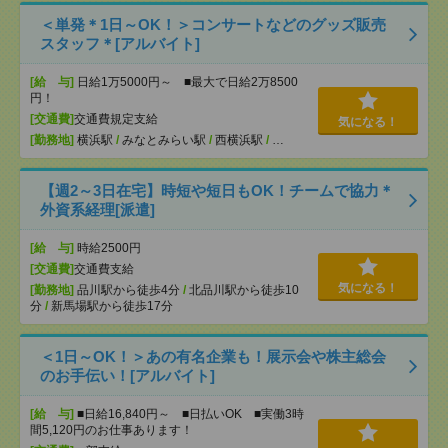
＜単発＊1日～OK！＞コンサートなどのグッズ販売
スタッフ＊[アルバイト]
[給 与]
日給1万5000円～ ■最大で日給2万8500
円！
[交通費]
交通費規定支給
気になる！
[勤務地]
横浜駅
/
みなとみらい駅
/
西横浜駅
/
…
【週2～3日在宅】時短や短日もOK！チームで協力＊
外資系経理[派遣]
[給 与]
時給2500円
[交通費]
交通費支給
気になる！
[勤務地]
品川駅から徒歩4分
/
北品川駅から徒歩10
分
/
新馬場駅から徒歩17分
＜1日～OK！＞あの有名企業も！展示会や株主総会
のお手伝い！[アルバイト]
[給 与]
■日給16,840円～ ■日払いOK ■実働3時
間5,120円のお仕事あります！