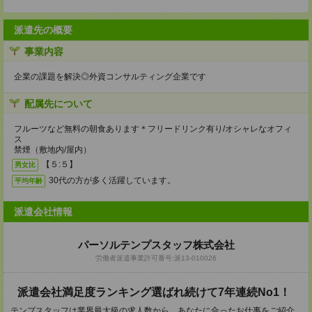
派遣先の概要
事業内容
企業の課題を解決◎外資コンサルティング企業です
配属先について
フルーツなど無料の朝食あります＊フリードリンク有り/オシャレなオフィ
ス
禁煙（敷地内/屋内）
【５:５】
男女比
30代の方が多く活躍しています。
平均年齢
派遣会社情報
パーソルテンプスタッフ株式会社
労働者派遣事業許可番号:派13-010026
派遣会社満足度ランキング選ばれ続けて7年連続No1！
テンプスタッフは業界最大級の求人数から、あなたに合ったお仕事をご紹介