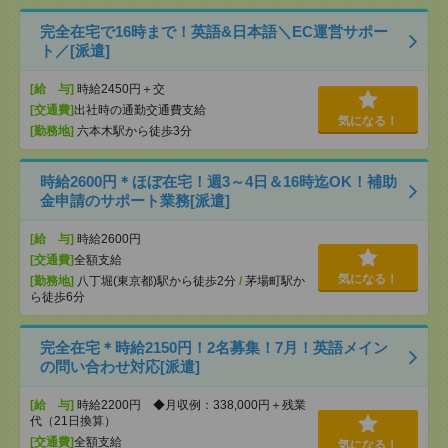
完全在宅で16時まで！英語&日本語＼EC運営サポー
ト／[派遣]
[給 与]
時給2450円＋交
[交通費]
出社時の通勤交通費支給
気になる！
[勤務地]
六本木駅から徒歩3分
時給2600円＊ほぼ在宅！週3～4日＆16時迄OK！補助
金申請のサポート業務[派遣]
[給 与]
時給2600円
[交通費]
全額支給
気になる！
[勤務地]
八丁堀(東京都)駅から徒歩2分
/
茅場町駅か
ら徒歩6分
完全在宅＊時給2150円！2名募集！7月！英語メイン
の問い合わせ対応[派遣]
[給 与]
時給2200円 ◆月収例：338,000円＋残業
代（21日換算）
[交通費]
全額支給
気になる！