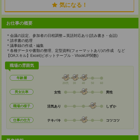
気になる！
お仕事の概要
＊会議の設定、参加者の日程調整→英語対応あり(読み書き・会話)
＊請求書の処理
＊議事録の作成・編集
＊各種データや書類の整理、定型資料(フォーマットあり)の作成 など
【OAスキル】Excel(ピボットテーブル・VlookUP関数)
職場の雰囲気
年齢層
20代
30
40
50
60
男女比率
女性
男性
職場の様子
活気あり
しずか
仕事の仕方
テキパキ
コツコツ