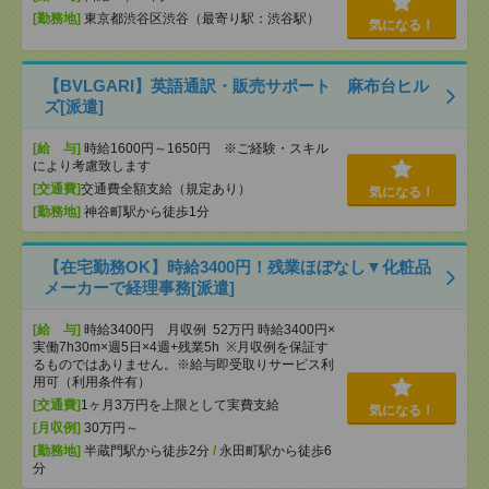
[勤務地]
東京都渋谷区渋谷（最寄り駅：渋谷駅）
気になる！
【BVLGARI】英語通訳・販売サポート 麻布台ヒル
ズ[派遣]
[給 与]
時給1600円～1650円 ※ご経験・スキル
により考慮致します
[交通費]
交通費全額支給（規定あり）
気になる！
[勤務地]
神谷町駅から徒歩1分
【在宅勤務OK】時給3400円！残業ほぼなし▼化粧品
メーカーで経理事務[派遣]
[給 与]
時給3400円 月収例 52万円 時給3400円×
実働7h30m×週5日×4週+残業5h ※月収例を保証す
るものではありません。※給与即受取りサービス利
用可（利用条件有）
[交通費]
1ヶ月3万円を上限として実費支給
気になる！
[月収例]
30万円～
[勤務地]
半蔵門駅から徒歩2分
/
永田町駅から徒歩6
分