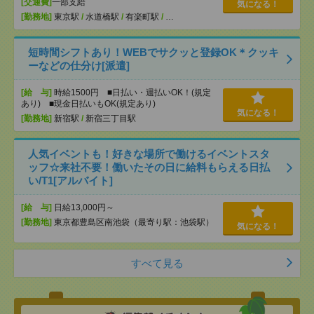
[交通費]
一部支給
気になる！
[勤務地]
東京駅
/
水道橋駅
/
有楽町駅
/
…
短時間シフトあり！WEBでサクッと登録OK＊クッキ
ーなどの仕分け[派遣]
[給 与]
時給1500円 ■日払い・週払いOK！(規定
あり) ■現金日払いもOK(規定あり)
気になる！
[勤務地]
新宿駅
/
新宿三丁目駅
人気イベントも！好きな場所で働けるイベントスタ
ッフ☆来社不要！働いたその日に給料もらえる日払
い/T1[アルバイト]
[給 与]
日給13,000円～
[勤務地]
東京都豊島区南池袋（最寄り駅：池袋駅）
気になる！
すべて見る