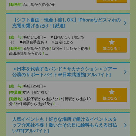
[勤務地]
品川駅から徒歩7分
【シフト自由・現金手渡しOK】iPhoneなどスマホの
充電を繋げるだけ！[派遣]
[給 与]
時給1414円～ ▼日払いOK（規定あ
り） ■初勤務手当あり ※規定による
[勤務地]
新宿駅から徒歩
/
新宿三丁目駅から徒歩
/
気になる！
高田馬場駅から徒歩
/
…
＜日本を代表するバンド＊サカナクション＞ツアー
公演のサポートバイト＠日本武道館[アルバイト]
[給 与]
時給1250円～
[交通費]
支給（規定有り）
気になる！
[勤務地]
九段下駅から徒歩5分
/
竹橋駅から徒歩10
分
/
神保町駅から徒歩15分
/
…
人気イベントも！好きな場所で働けるイベントスタ
ッフ☆来社不要！働いたその日に給料もらえる日払
い/T1[アルバイト]