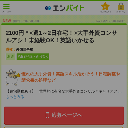
0
メニュー
気になる！
ログイン
NEW
掲載日 :2026
/
08
/
08
No.TMPE26-0416042
2100円＊<週1～2日在宅！>大手外資コンサ
ルアシ！未経験OK！英語いかせる
職種：
外国語事務
派遣
WEB登録・面接OK
憧れの大手外資！英語スキル活かそう！日程調整や
請求書の処理など
【在宅勤務あり】 世界的に有名な大手外資コンサル＊キャリアア
...
もっとみる
応募ページへ