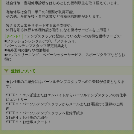
社会保険・定期健康診断をはじめとした福利厚生を取り揃えています。
有給休暇は全日・半日の2種類が取得可能、
その他、産前産後・育児休業など各種休暇制度があります。
皆さまの日常をサポートする家事支援や、
休日を彩る旅行や各種施設が割引になる優待サービスをご用意！
~テンプスタッフに登録している方へのお得な優待サービス~
ポイント！
■ファッションレンタルアプリ「メチャカリ」
└パーソルテンプスタッフ限定特典あり！
■海外国内の旅行や宿泊割引
■ハウスクリーニング、ベビーシッターサービス、スポーツクラブなどもお
得に
登録について
★お仕事のご紹介にはパーソルテンプスタッフへのご登録が必要となりま
す。
STEP１：エン派遣またはエンバイトからパーソルテンプスタッフのお仕事
にエントリー
STEP２：パーソルテンプスタッフからメールまたは電話にて登録のご案
内
STEP３：パーソルテンプスタッフへ登録手続き
STEP４：お仕事のご紹介
STEP５：お仕事スタート！