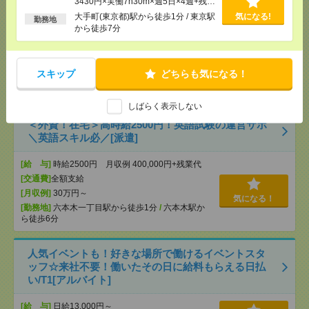
3430円×実働7h30m×週5日×4週+残業
[給 与]
時給3000円 月収例 30万円 時給3000円×
5h ※月収例を保証するものではあり
実働5h×週5日×4週 ※月収例を保証するものではあ
大手町(東京都)駅から徒歩1分 / 東京駅
気になる!
勤務地
りません。※給与即受取りサービス利用可（利用条
ません。
から徒歩7分
件有）
[交通費]
1ヶ月3万円を上限として実費支給
気になる！
[月収例]
30万円～
スキップ
どちらも気になる！
[勤務地]
新日本橋駅から徒歩3分
/
三越前駅から徒
歩1分
しばらく表示しない
＜外資！在宅＞高時給2500円！英語試験の運営サポ
＼英語スキル必／[派遣]
[給 与]
時給2500円 月収例 400,000円+残業代
[交通費]
全額支給
[月収例]
30万円～
気になる！
[勤務地]
六本木一丁目駅から徒歩1分
/
六本木駅か
ら徒歩6分
人気イベントも！好きな場所で働けるイベントスタ
ッフ☆来社不要！働いたその日に給料もらえる日払
い/T1[アルバイト]
[給 与]
日給13,000円～