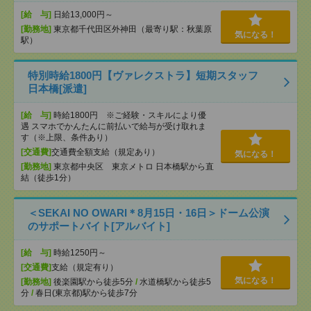
[給 与]
日給13,000円～
[勤務地]
東京都千代田区外神田（最寄り駅：秋葉原
気になる！
駅）
特別時給1800円【ヴァレクストラ】短期スタッフ
日本橋[派遣]
[給 与]
時給1800円 ※ご経験・スキルにより優
遇 スマホでかんたんに前払いで給与が受け取れま
す（※上限、条件あり）
[交通費]
交通費全額支給（規定あり）
気になる！
[勤務地]
東京都中央区 東京メトロ 日本橋駅から直
結（徒歩1分）
＜SEKAI NO OWARI＊8月15日・16日＞ドーム公演
のサポートバイト[アルバイト]
[給 与]
時給1250円～
[交通費]
支給（規定有り）
気になる！
[勤務地]
後楽園駅から徒歩5分
/
水道橋駅から徒歩5
分
/
春日(東京都)駅から徒歩7分