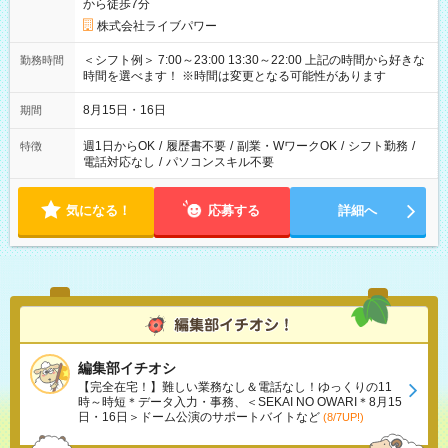
から徒歩7分
株式会社ライブパワー
＜シフト例＞ 7:00～23:00 13:30～22:00 上記の時間から好きな
勤務時間
時間を選べます！ ※時間は変更となる可能性があります
8月15日・16日
期間
週1日からOK
/
履歴書不要
/
副業・WワークOK
/
シフト勤務
/
特徴
電話対応なし
/
パソコンスキル不要
気になる！
応募する
詳細へ
編集部イチオシ
【完全在宅！】難しい業務なし＆電話なし！ゆっくりの11
時～時短＊データ入力・事務、＜SEKAI NO OWARI＊8月15
日・16日＞ドーム公演のサポートバイトなど
(8/7UP!)