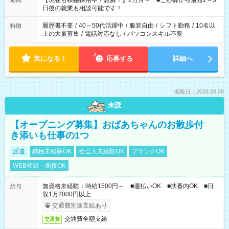
【現在も積極採用中！急募！】2カ月～ ■ご応募から最短2～3
期間
の方へ 今ご覧のお仕事で希望する勤務時間と、もう1つのお仕事
日後の就業も相談可能です！
の勤務時間。 合計で週40時間を超える場合は応募できません。
履歴書不要
/
40～50代活躍中
/
服装自由
/
シフト勤務
/
10名以
特徴
上の大量募集
/
電話対応なし
/
パソコンスキル不要
気になる！
応募する
詳細へ
掲載日：2026.08.08
未読
【オープニング募集】おばあちゃんのお散歩付
き添いも仕事の1つ
派遣
職種未経験OK
社会人未経験OK
ブランクOK
WEB登録・面接OK
無資格未経験：時給1500円～ ■週払いOK ■扶養内OK ■日
給与
収1万2000円以上
交通費別途支給あり
交通費全額支給
交通費