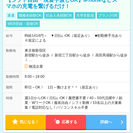
【シフト自由・現金手渡しOK】iPhoneなどス
マホの充電を繋げるだけ！
派遣
職種未経験OK
社会人未経験OK
大学生歓迎
ブランクOK
WEB登録・面接OK
時給1414円～ ▼日払いOK（規定あり） ■初勤務手当あり
給与
※規定による
東京都新宿区
勤務地
新宿駅から徒歩
/
新宿三丁目駅から徒歩
/
高田馬場駅から徒歩
/
…
物流企業
9:00～18:00
勤務時間
即日～OK！ 1日～働けます＾＾（規定あり）
期間
週1日からOK
/
日払いOK
/
履歴書不要
/
40～50代活躍中
/
副
特徴
業・WワークOK
/
服装自由
/
シフト勤務
/
10名以上の大量募
集
/
電話対応なし
/
パソコンスキル不要
気になる！
応募する
詳細へ