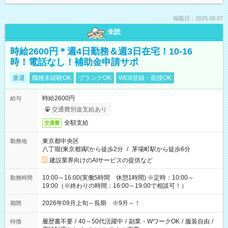
掲載日：2026.08.07
未読
時給2600円＊週4日勤務＆週3日在宅！10-16
時！電話なし！補助金申請サポ
派遣
職種未経験OK
ブランクOK
WEB登録・面接OK
時給2600円
給与
交通費別途支給あり
全額支給
交通費
東京都中央区
勤務地
八丁堀(東京都)駅から徒歩2分
/
茅場町駅から徒歩6分
建設業界向けのAIサービスの提供など
10:00～16:00(実働5時間 休憩1時間) ※定時：10:00～
勤務時間
19:00（※終わりの時間：16:00～19:00で相談可！）
2026年09月上旬～長期 ※9月～！
期間
履歴書不要
/
40～50代活躍中
/
副業・WワークOK
/
服装自由
/
特徴