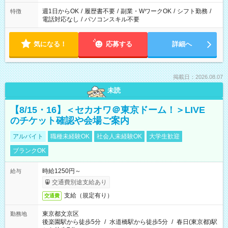
週1日からOK
/
履歴書不要
/
副業・WワークOK
/
シフト勤務
/
特徴
電話対応なし
/
パソコンスキル不要
気になる！
応募する
詳細へ
掲載日：2026.08.07
未読
【8/15・16】＜セカオワ＠東京ドーム！＞LIVE
のチケット確認や会場ご案内
アルバイト
職種未経験OK
社会人未経験OK
大学生歓迎
ブランクOK
時給1250円～
給与
交通費別途支給あり
支給（規定有り）
交通費
東京都文京区
勤務地
後楽園駅から徒歩5分
/
水道橋駅から徒歩5分
/
春日(東京都)駅