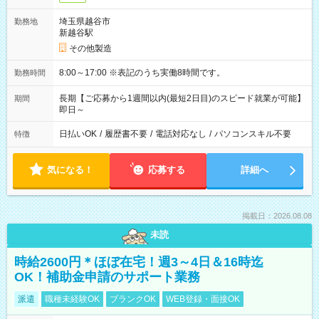
埼玉県越谷市
勤務地
新越谷駅
その他製造
8:00～17:00 ※表記のうち実働8時間です。
勤務時間
長期【ご応募から1週間以内(最短2日目)のスピード就業が可能】
期間
即日～
日払いOK
/
履歴書不要
/
電話対応なし
/
パソコンスキル不要
特徴
気になる！
応募する
詳細へ
掲載日：2026.08.08
未読
時給2600円＊ほぼ在宅！週3～4日＆16時迄
OK！補助金申請のサポート業務
派遣
職種未経験OK
ブランクOK
WEB登録・面接OK