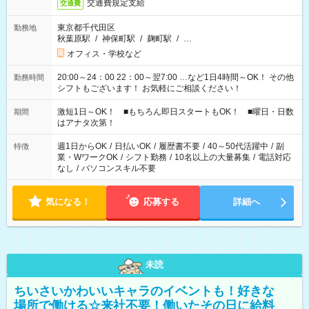
交通費規定支給
交通費
東京都千代田区
勤務地
秋葉原駅
/
神保町駅
/
麹町駅
/
…
オフィス・学校など
20:00～24：00 22：00～翌7:00 …など1日4時間～OK！ その他
勤務時間
シフトもございます！ お気軽にご相談ください！
激短1日～OK！ ■もちろん即日スタートもOK！ ■曜日・日数
期間
はアナタ次第！
週1日からOK
/
日払いOK
/
履歴書不要
/
40～50代活躍中
/
副
特徴
業・WワークOK
/
シフト勤務
/
10名以上の大量募集
/
電話対応
なし
/
パソコンスキル不要
気になる！
応募する
詳細へ
未読
ちいさいかわいいキャラのイベントも！好きな
場所で働ける☆来社不要！働いたその日に給料