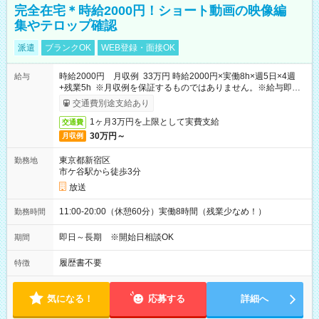
完全在宅＊時給2000円！ショート動画の映像編
集やテロップ確認
派遣
ブランクOK
WEB登録・面接OK
時給2000円 月収例 33万円 時給2000円×実働8h×週5日×4週
給与
+残業5h ※月収例を保証するものではありません。※給与即受
取りサービス利用可（利用条件有）
交通費別途支給あり
1ヶ月3万円を上限として実費支給
交通費
30万円～
月収例
東京都新宿区
勤務地
市ケ谷駅から徒歩3分
放送
11:00-20:00（休憩60分）実働8時間（残業少なめ！）
勤務時間
即日～長期 ※開始日相談OK
期間
履歴書不要
特徴
気になる！
応募する
詳細へ