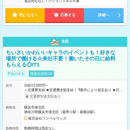
電話対応なし
/
パソコンスキル不要
気になる！
応募する
詳細へ
未読
ちいさいかわいいキャラのイベントも！好きな
場所で働ける☆来社不要！働いたその日に給料
もらえる◎/T1
アルバイト
職種未経験OK
日給13,000円～
給与
＋交通費支給 ★交通費全額支給！ ┗案件により規定あり ★日払
いOK！（規定あり） ┗働いたその日に現金GET♪ お仕事後はコ
交通費別途支給あり
ンビニATMから 日払い分を引き落とせます！ 【試用期間】試
用期間なし
横浜市港北区
勤務地
神奈川県横浜市港北区（最寄り駅：新横浜駅）
株式会社ワンベルウッズ
勤務時間は指定なし
勤務時間