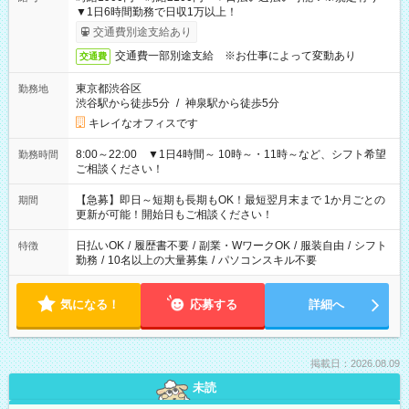
▼1日6時間勤務で日収1万以上！
交通費別途支給あり
交通費一部別途支給 ※お仕事によって変動あり
交通費
東京都渋谷区
勤務地
渋谷駅から徒歩5分
/
神泉駅から徒歩5分
キレイなオフィスです
8:00～22:00 ▼1日4時間～ 10時～・11時～など、シフト希望
勤務時間
ご相談ください！
【急募】即日～短期も長期もOK！最短翌月末まで 1か月ごとの
期間
更新が可能！開始日もご相談ください！
日払いOK
/
履歴書不要
/
副業・WワークOK
/
服装自由
/
シフト
特徴
勤務
/
10名以上の大量募集
/
パソコンスキル不要
気になる！
応募する
詳細へ
掲載日：2026.08.09
未読