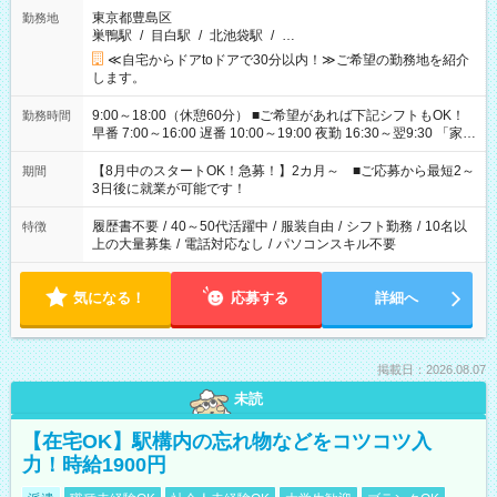
東京都豊島区
勤務地
巣鴨駅
/
目白駅
/
北池袋駅
/
…
≪自宅からドアtoドアで30分以内！≫ご希望の勤務地を紹介
します。
9:00～18:00（休憩60分） ■ご希望があれば下記シフトもOK！
勤務時間
早番 7:00～16:00 遅番 10:00～19:00 夜勤 16:30～翌9:30 「家族
と休みを合わせたい」 「余裕を持って夕飯の準備がしたい」
「できれば残業はしたくない」 など、ご希望を教えてください
【8月中のスタートOK！急募！】2カ月～ ■ご応募から最短2～
期間
ね。 ※Wワーク希望の方へ 今ご覧のお仕事で希望する勤務時間
3日後に就業が可能です！
と、もう1つのお仕事の勤務時間。 合計で週40時間を超える場
合は応募できません。
履歴書不要
/
40～50代活躍中
/
服装自由
/
シフト勤務
/
10名以
特徴
上の大量募集
/
電話対応なし
/
パソコンスキル不要
気になる！
応募する
詳細へ
掲載日：2026.08.07
未読
【在宅OK】駅構内の忘れ物などをコツコツ入
力！時給1900円