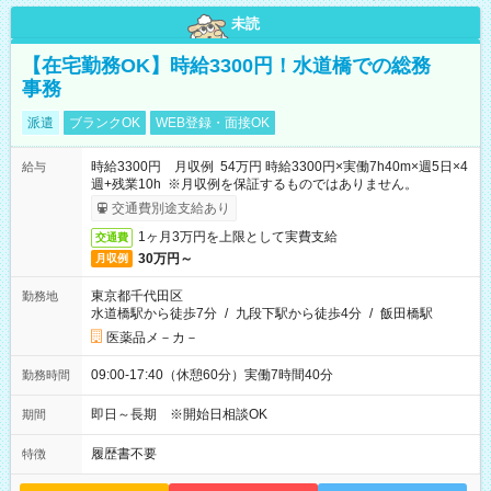
未読
【在宅勤務OK】時給3300円！水道橋での総務
事務
派遣
ブランクOK
WEB登録・面接OK
時給3300円 月収例 54万円 時給3300円×実働7h40m×週5日×4
給与
週+残業10h ※月収例を保証するものではありません。
交通費別途支給あり
1ヶ月3万円を上限として実費支給
交通費
30万円～
月収例
東京都千代田区
勤務地
水道橋駅から徒歩7分
/
九段下駅から徒歩4分
/
飯田橋駅
医薬品メ－カ－
09:00-17:40（休憩60分）実働7時間40分
勤務時間
即日～長期 ※開始日相談OK
期間
履歴書不要
特徴