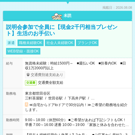
掲載日：2026.08.08
未読
説明会参加で全員に【現金2千円相当プレゼン
ト】生活のお手伝い
派遣
職種未経験OK
社会人未経験OK
ブランクOK
WEB登録・面接OK
無資格未経験：時給1500円～ ■週払いOK ■扶養内OK ■日
給与
収1万2000円以上
交通費別途支給あり
交通費全額支給
交通費
東京都世田谷区
勤務地
三軒茶屋駅
/
世田谷駅
/
下高井戸駅
/
…
≪自宅からドアtoドアで30分以内！≫ご希望の勤務地を紹介
します。
9:00～18:00（休憩60分） ■ご希望があれば下記シフトもOK！
勤務時間
早番 7:00～16:00 遅番 10:00～19:00 「家族と休みを合わせた
い」 「余裕を持って夕飯の準備がしたい」 「できれば残業はし
たくない」 など、ご希望を教えてくださいね。 ※Wワーク希望