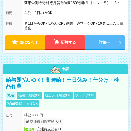
変形労働時間制 想定労働時間160時間/月 【シフト例】 ・8：00
～21：00
単発・1日のみOK
期間
週1日からOK / 日払いOK / 副業・WワークOK / 10名以上の大量
特徴
募集
気になる！
応募する
詳細へ
未読
給与即払いOK！高時給！土日休み！仕分け・検
品作業
派遣
職種未経験OK
社会人未経験OK
ブランクOK
WEB登録・面接OK
時給1600円
給与
交通費別途支給あり
交通費支給有り
交通費