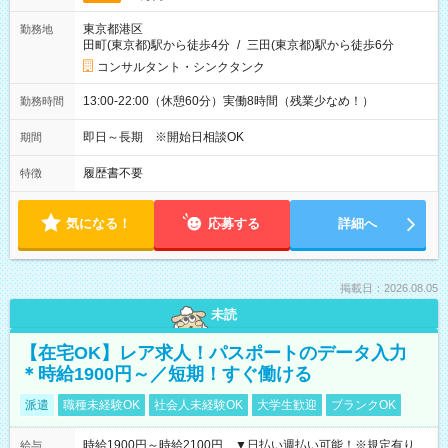
東京都港区
勤務地
田町(東京都)駅から徒歩4分
/
三田(東京都)駅から徒歩6分
コンサルタント・シンクタンク
13:00-22:00（休憩60分）実働8時間（残業少なめ！）
勤務時間
即日～長期 ※開始日相談OK
期間
履歴書不要
特徴
気になる！
応募する
詳細へ
掲載日：2026.08.05
未読
【在宅OK】レア求人！パスポートのデータ入力
＊時給1900円～／短期！すぐ働ける
派遣
職種未経験OK
社会人未経験OK
大学生歓迎
ブランクOK
時給1900円～時給2100円 ▼日払い週払い可能！※規定有り
給与