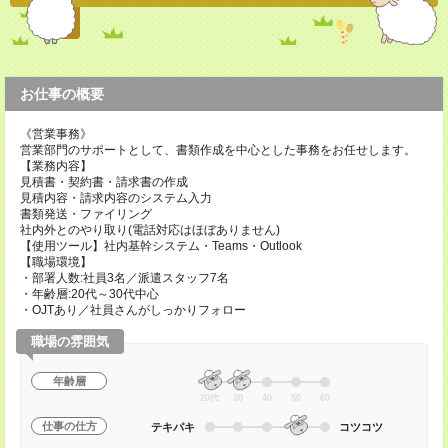
お仕事の概要
《営業事務》
営業部門のサポートとして、書類作成を中心とした事務をお任せします。
【業務内容】
見積書・契約書・請求書の作成
見積内容・請求内容のシステム入力
書類発送・ファイリング
社内外とのやり取り(電話対応はほぼありません)
【使用ツール】社内基幹システム・Teams・Outlook
【職場環境】
・部署人数:社員3名／派遣スタッフ7名
・年齢層:20代～30代中心
・OJTあり／社員さんがしっかりフォロー
職場の雰囲気
年齢層
20代
30
40
50
60
仕事の仕方
テキパキ
コツコツ