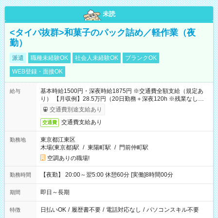
未読
<タイパ抜群>和菓子のパック詰め／軽作業（夜
勤）
派遣
職種未経験OK
社会人未経験OK
ブランクOK
WEB登録・面接OK
基本時給1500円・深夜時給1875円 ※交通費全額支給（規定あ
給与
り） 【月収例】28.5万円（20日勤務＋深夜120h ※残業なしの場
合）
交通費別途支給あり
交通費支給あり
交通費
東京都江東区
勤務地
木場(東京都)駅
/
東陽町駅
/
門前仲町駅
空調ありの職場!
【夜勤】 20:00～翌5:00 休憩60分 [実働]8時間00分
勤務時間
即日～長期
期間
日払いOK
/
履歴書不要
/
電話対応なし
/
パソコンスキル不要
特徴