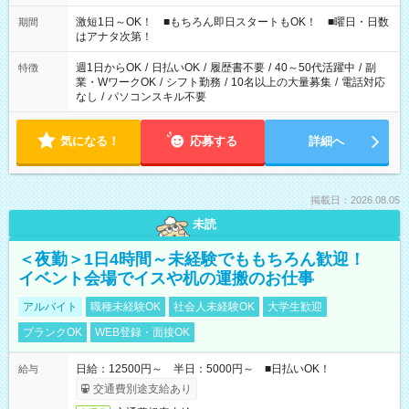
シフトもございます！ お気軽にご相談ください！
激短1日～OK！ ■もちろん即日スタートもOK！ ■曜日・日数
期間
はアナタ次第！
週1日からOK
/
日払いOK
/
履歴書不要
/
40～50代活躍中
/
副
特徴
業・WワークOK
/
シフト勤務
/
10名以上の大量募集
/
電話対応
なし
/
パソコンスキル不要
気になる！
応募する
詳細へ
掲載日：2026.08.05
未読
＜夜勤＞1日4時間～未経験でももちろん歓迎！
イベント会場でイスや机の運搬のお仕事
アルバイト
職種未経験OK
社会人未経験OK
大学生歓迎
ブランクOK
WEB登録・面接OK
日給：12500円～ 半日：5000円～ ■日払いOK！
給与
交通費別途支給あり