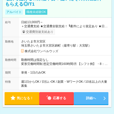
もらえる◎/T1
アルバイト
職種未経験OK
日給13,000円～
給与
＋交通費支給 ★交通費全額支給！ ┗案件により規定あり ★日払
いOK！（規定あり） ┗働いたその日に現金GET♪ お仕事後はコ
交通費別途支給あり
ンビニATMから 日払い分を引き落とせます！ 【試用期間】試
用期間なし
さいたま市大宮区
勤務地
埼玉県さいたま市大宮区錦町（最寄り駅：大宮駅）
株式会社ワンベルウッズ
勤務時間は指定なし
勤務時間
変形労働時間制 想定労働時間160時間/月 【シフト例】 ・8：00
～21：00
単発・1日のみOK
期間
週1日からOK / 日払いOK / 副業・WワークOK / 10名以上の大量
特徴
募集
気になる！
応募する
詳細へ