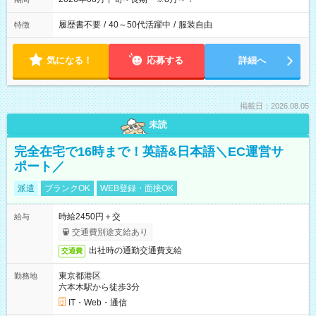
履歴書不要
/
40～50代活躍中
/
服装自由
特徴
気になる！
応募する
詳細へ
掲載日：2026.08.05
未読
完全在宅で16時まで！英語&日本語＼EC運営サ
ポート／
派遣
ブランクOK
WEB登録・面接OK
時給2450円＋交
給与
交通費別途支給あり
出社時の通勤交通費支給
交通費
東京都港区
勤務地
六本木駅から徒歩3分
IT・Web・通信