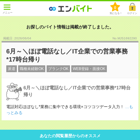
0
メニュー
気になる！
ログイン
お探しのバイト情報は掲載が終了しました。
掲載日 :2026
/
06
/
04
No.MJS1692290
6月～＼ほぼ電話なし／IT企業での営業事務
*17時台帰り
派遣
職種未経験OK
ブランクOK
WEB登録・面接OK
6月～＼ほぼ電話なし／IT企業での営業事務*17時台
帰り
電話対応ほぼなし*業務に集中できる環境×コツコツデータ入力！
...も
っとみる
あなたの閲覧履歴からのオススメ