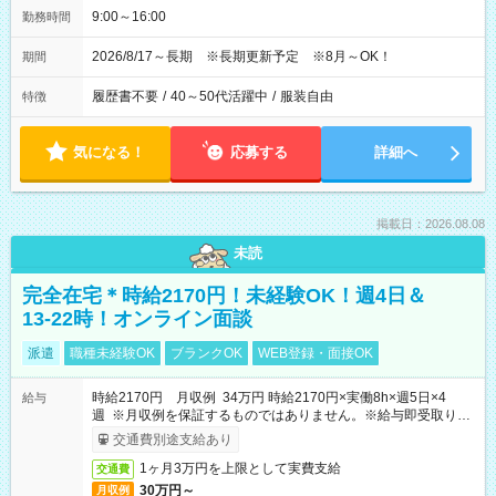
9:00～16:00
勤務時間
2026/8/17～長期 ※長期更新予定 ※8月～OK！
期間
履歴書不要
/
40～50代活躍中
/
服装自由
特徴
気になる！
応募する
詳細へ
掲載日：2026.08.08
未読
完全在宅＊時給2170円！未経験OK！週4日＆
13-22時！オンライン面談
派遣
職種未経験OK
ブランクOK
WEB登録・面接OK
時給2170円 月収例 34万円 時給2170円×実働8h×週5日×4
給与
週 ※月収例を保証するものではありません。※給与即受取りサ
ービス利用可（利用条件有）
交通費別途支給あり
1ヶ月3万円を上限として実費支給
交通費
30万円～
月収例