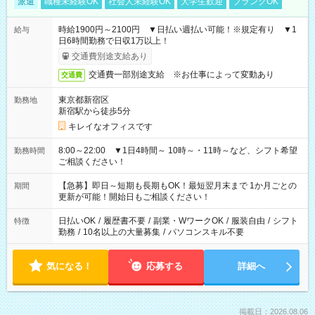
派遣
職種未経験OK
社会人未経験OK
大学生歓迎
ブランクOK
時給1900円～2100円 ▼日払い週払い可能！※規定有り ▼1
給与
日6時間勤務で日収1万以上！
交通費別途支給あり
交通費一部別途支給 ※お仕事によって変動あり
交通費
東京都新宿区
勤務地
新宿駅から徒歩5分
キレイなオフィスです
8:00～22:00 ▼1日4時間～ 10時～・11時～など、シフト希望
勤務時間
ご相談ください！
【急募】即日～短期も長期もOK！最短翌月末まで 1か月ごとの
期間
更新が可能！開始日もご相談ください！
日払いOK
/
履歴書不要
/
副業・WワークOK
/
服装自由
/
シフト
特徴
勤務
/
10名以上の大量募集
/
パソコンスキル不要
気になる！
応募する
詳細へ
掲載日：2026.08.06