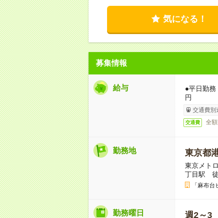
気になる！
募集情報
給与
●平日勤務：
円
交通費別
全額
交通費
勤務地
東京都
東京メト
丁目駅 徒
「麻布台
勤務曜日
週2～3