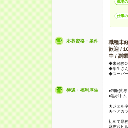
職場の
仕事の
応募資格・条件
職種未経験
歓迎 / 
中 / 
◆未経験O
◆学生さん
◆スーパ
待遇・福利厚生
●制服貸与
●黒ボトム
★ジェルネ
★ヘアカラ
初めて勤
麻布台ヒ