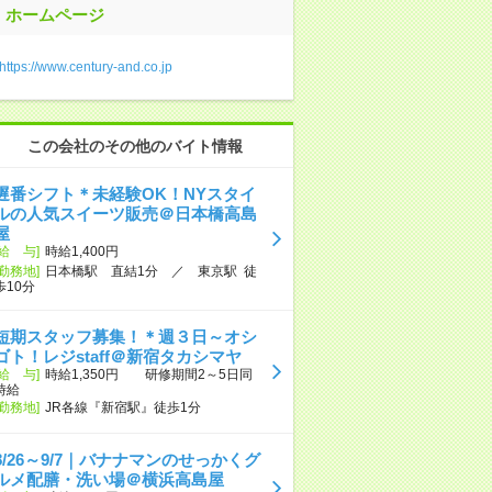
ホームページ
https://www.century-and.co.jp
この会社のその他のバイト情報
遅番シフト＊未経験OK！NYスタイ
ルの人気スイーツ販売＠日本橋高島
屋
[給 与]
時給1,400円
[勤務地]
日本橋駅 直結1分 ／ 東京駅 徒
歩10分
短期スタッフ募集！＊週３日～オシ
ゴト！レジstaff＠新宿タカシマヤ
[給 与]
時給1,350円 研修期間2～5日同
時給
[勤務地]
JR各線『新宿駅』徒歩1分
8/26～9/7｜バナナマンのせっかくグ
ルメ配膳・洗い場＠横浜高島屋