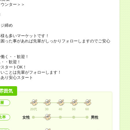
カウンター＞＞
作
レジ締め
客様も多いマーケットです！
に困った事があれば先輩がしっかりフォローしますのでご安心
＊
で働く・・歓迎！
ん・・歓迎！
スタートOK！
ないことは先輩がフォローします！
修あり安心スタート
雰囲気
層
20代
30
40
50
60
比率
女性
男性