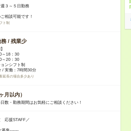
む週３～５日勤務
のご相談可能です！
フト制
務 / 残業少
例】
0～18：30
0～20：30
ションシフト制
 / 実働：7時間30分
客延長の場合多少あり
ヶ月以内）
務日数・勤務期間はお気軽にご相談ください！
 応援STAFF／
大募集------