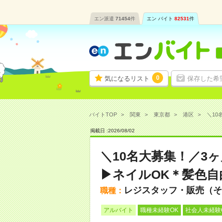
エン派遣
71454
件
エン バイト
82531
件
0
気になるリスト
保存した希
バイトTOP
関東
東京都
港区
＼10
掲載日 :
2026
/
08
/
02
＼10名大募集！／3
▶ネイルOK＊髪色自
レジスタッフ・販売（そ
職種：
アルバイト
職種未経験OK
社会人未経験