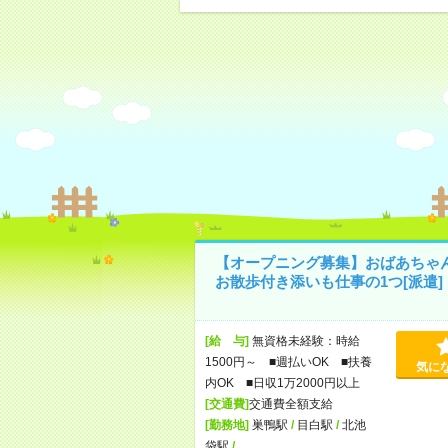
【オープニング募集】おばあちゃ
お散歩付き添いも仕事の1つ[派遣]
[給 与]
無資格未経験：時給
1500円～ ■週払いOK ■扶養
気に
内OK ■日収1万2000円以上
[交通費]
交通費全額支給
[勤務地]
巣鴨駅
/
目白駅
/
北池
袋駅
/
…