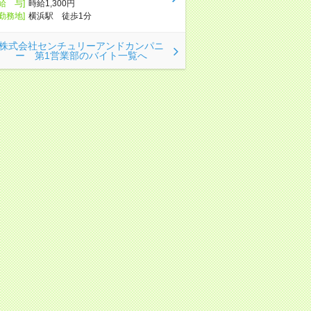
[給 与]
時給1,300円
[勤務地]
横浜駅 徒歩1分
株式会社センチュリーアンドカンパニ
ー 第1営業部のバイト一覧へ