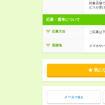
対象店舗
ビスが受
応募・選考について
応募方法
ご応募は下
面接地
スマホやパ
気に
メール
で送る