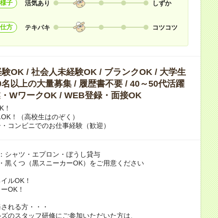
様子
活気あり
しずか
仕方
テキパキ
コツコツ
OK / 社会人未経験OK / ブランクOK / 大学生
10名以上の大量募集 / 履歴書不要 / 40～50代活躍
副業・WワークOK / WEB登録・面接OK
K！
OK！（高校生はのぞく）
ー・コンビニでのお仕事経験（歓迎）
：シャツ・エプロン・ぼうし貸与
・黒くつ（黒スニーカーOK）をご用意ください
イルOK！
ーOK！
務される方・・・
ルズのスタッフ研修にご参加いただいた方は、