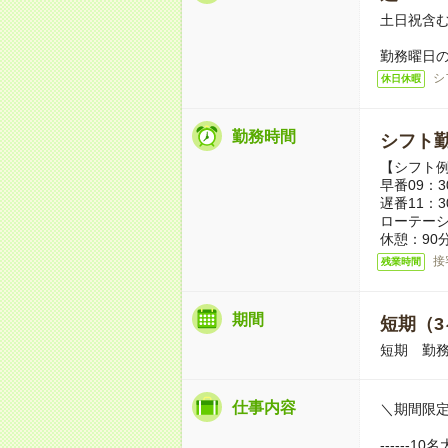
土日祝含
勤務曜日
シ
休日休暇
勤務時間
シフト勤
【シフト
早番09：3
遅番11：3
ローテー
休憩：90分
接
残業時間
期間
短期（3
短期 勤
仕事内容
＼期間限定
------10名