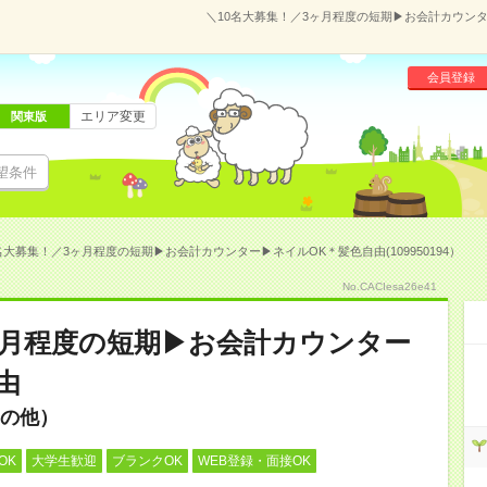
＼10名大募集！／3ヶ月程度の短期▶お会計カウンター
会員登録
エリア変更
関東版
望条件
名大募集！／3ヶ月程度の短期▶お会計カウンター▶ネイルOK＊髪色自由(109950194）
No.CACIesa26e41
ヶ月程度の短期▶お会計カウンター
由
の他）
OK
大学生歓迎
ブランクOK
WEB登録・面接OK