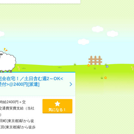
完全在宅！／土日含む週2～OK<
付>@2400円[派遣]
時給2400円＋交
交通費実費支給（当社
気になる！
）
田町(東京都)駅から徒
三田(東京都)駅から徒歩