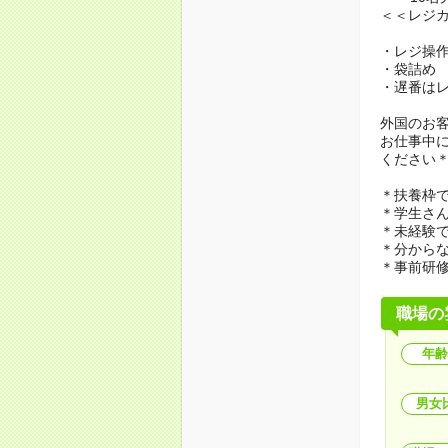
＜＜レジ
・レジ操
・袋詰め
・遅番は
外国のお
お仕事中
ください
＊扶養枠
＊学生さ
＊未経験で
＊分から
＊事前研
職場の
年齢
男女