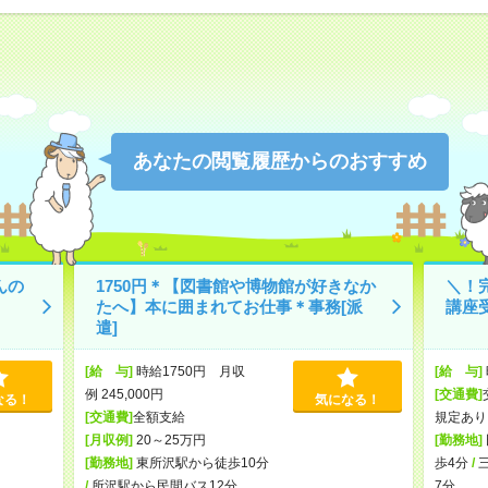
あなたの閲覧履歴からのおすすめ
んの
1750円＊【図書館や博物館が好きなか
＼！
たへ】本に囲まれてお仕事＊事務[派
講座受
遣]
[給 与]
時給1750円 月収
[給 与]
例 245,000円
[交通費]
なる！
気になる！
[交通費]
全額支給
規定あり
[月収例]
20～25万円
[勤務地]
[勤務地]
東所沢駅から徒歩10分
歩4分
/
/
所沢駅から民間バス12分
7分