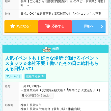
長期【ご応募から1週間以内(最短2日目)のスピード就業が可能】
期間
即日～
日払いOK
/
履歴書不要
/
電話対応なし
/
パソコンスキル不要
特徴
気になる！
応募する
詳細へ
未読
人気イベントも！好きな場所で働けるイベント
スタッフ☆来社不要！働いたその日に給料もら
える日払い/T1
アルバイト
職種未経験OK
日給13,000円～
給与
＋交通費支給 ★交通費全額支給！ ┗案件により規定あり ★日払
いOK！（規定あり） ┗働いたその日に現金GET♪ お仕事後はコ
交通費別途支給あり
ンビニATMから 日払い分を引き落とせます！ 【試用期間】試
用期間なし
神奈川県藤沢市
勤務地
神奈川県藤沢市湘南台（最寄り駅：湘南台駅）