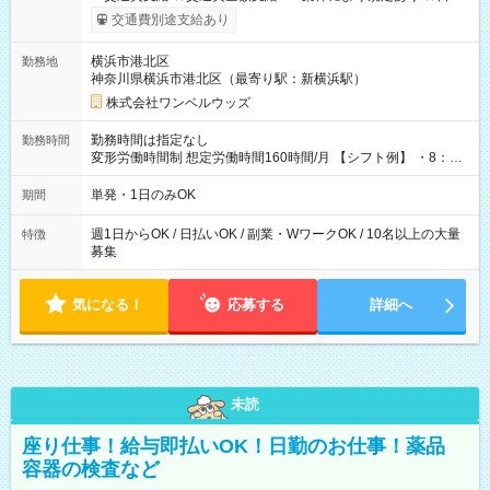
いOK！（規定あり） ┗働いたその日に現金GET♪ お仕事後はコ
交通費別途支給あり
ンビニATMから 日払い分を引き落とせます！ 【試用期間】試
用期間なし
横浜市港北区
勤務地
神奈川県横浜市港北区（最寄り駅：新横浜駅）
株式会社ワンベルウッズ
勤務時間は指定なし
勤務時間
変形労働時間制 想定労働時間160時間/月 【シフト例】 ・8：00
～21：00
単発・1日のみOK
期間
週1日からOK / 日払いOK / 副業・WワークOK / 10名以上の大量
特徴
募集
気になる！
応募する
詳細へ
未読
座り仕事！給与即払いOK！日勤のお仕事！薬品
容器の検査など