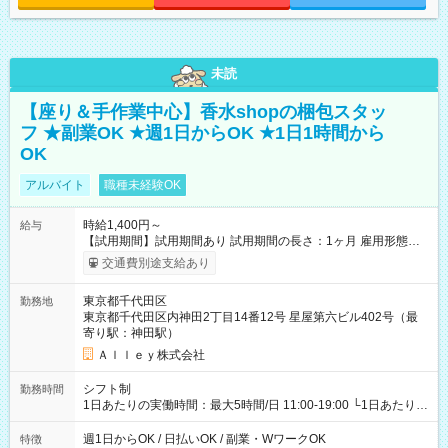
未読
【座り＆手作業中心】香水shopの梱包スタッ
フ ★副業OK ★週1日からOK ★1日1時間から
OK
アルバイト
職種未経験OK
時給1,400円～
給与
【試用期間】試用期間あり 試用期間の長さ：1ヶ月 雇用形態、
給与は本採用時と同じです。
交通費別途支給あり
東京都千代田区
勤務地
東京都千代田区内神田2丁目14番12号 星屋第六ビル402号（最
寄り駅：神田駅）
Ａｌｌｅｙ株式会社
シフト制
勤務時間
1日あたりの実働時間：最大5時間/日 11:00-19:00 └1日あたりの
実働時間：1-5時間 └上記の時間帯内であれば、いつでも勤務可
能！ └平日・土曜日の中で、お好きな曜日でご勤務いただけま
週1日からOK / 日払いOK / 副業・WワークOK
特徴