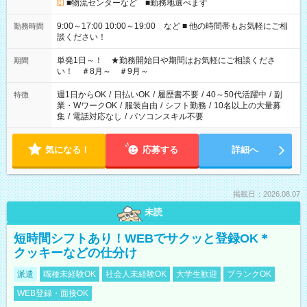
■物流センターなど ■勤務地選べます
9:00～17:00 10:00～19:00 など ■ 他の時間帯もお気軽にご相
勤務時間
談ください！
単発1日～！ ★勤務開始日や期間はお気軽にご相談くださ
期間
い！ ＃8月～ ＃9月～
週1日からOK
/
日払いOK
/
履歴書不要
/
40～50代活躍中
/
副
特徴
業・WワークOK
/
服装自由
/
シフト勤務
/
10名以上の大量募
集
/
電話対応なし
/
パソコンスキル不要
気になる！
応募する
詳細へ
掲載日：2026.08.07
未読
短時間シフトあり！WEBでサクッと登録OK＊
クッキーなどの仕分け
派遣
職種未経験OK
社会人未経験OK
大学生歓迎
ブランクOK
WEB登録・面接OK