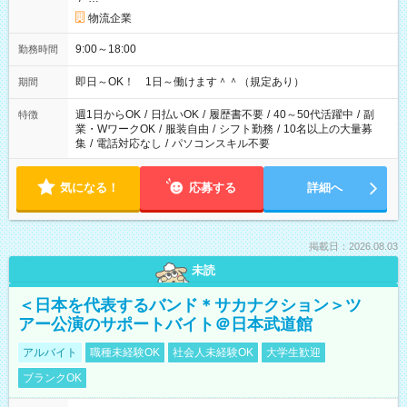
物流企業
9:00～18:00
勤務時間
即日～OK！ 1日～働けます＾＾（規定あり）
期間
週1日からOK
/
日払いOK
/
履歴書不要
/
40～50代活躍中
/
副
特徴
業・WワークOK
/
服装自由
/
シフト勤務
/
10名以上の大量募
集
/
電話対応なし
/
パソコンスキル不要
気になる！
応募する
詳細へ
掲載日：2026.08.03
未読
＜日本を代表するバンド＊サカナクション＞ツ
アー公演のサポートバイト＠日本武道館
アルバイト
職種未経験OK
社会人未経験OK
大学生歓迎
ブランクOK