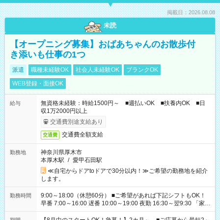
掲載日：2026.08.08
未読
【オープニング募集】おばあちゃんのお散歩付
き添いも仕事の1つ
派遣
職種未経験OK
社会人未経験OK
ブランクOK
WEB登録・面接OK
無資格未経験：時給1500円～ ■週払いOK ■扶養内OK ■日
給与
収1万2000円以上
交通費別途支給あり
交通費全額支給
交通費
神奈川県厚木市
勤務地
本厚木駅
/
愛甲石田駅
≪自宅からドアtoドアで30分以内！≫ご希望の勤務地を紹介
します。
9:00～18:00（休憩60分） ■ご希望があれば下記シフトもOK！
勤務時間
早番 7:00～16:00 遅番 10:00～19:00 夜勤 16:30～翌9:30 「家族
と休みを合わせたい」 「余裕を持って夕飯の準備がしたい」
「できれば残業はしたくない」 など、ご希望を教えてください