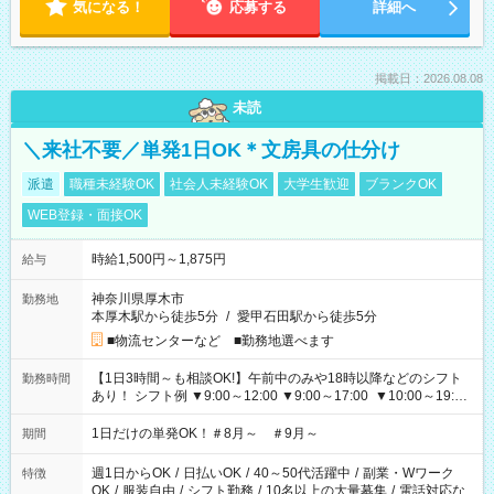
気になる！
応募する
詳細へ
掲載日：2026.08.08
未読
＼来社不要／単発1日OK＊文房具の仕分け
派遣
職種未経験OK
社会人未経験OK
大学生歓迎
ブランクOK
WEB登録・面接OK
時給1,500円～1,875円
給与
神奈川県厚木市
勤務地
本厚木駅から徒歩5分
/
愛甲石田駅から徒歩5分
■物流センターなど ■勤務地選べます
【1日3時間～も相談OK!】午前中のみや18時以降などのシフト
勤務時間
あり！ シフト例 ▼9:00～12:00 ▼9:00～17:00 ▼10:00～19:00
▼18:00～21:00
1日だけの単発OK！＃8月～ ＃9月～
期間
週1日からOK
/
日払いOK
/
40～50代活躍中
/
副業・Wワーク
特徴
OK
/
服装自由
/
シフト勤務
/
10名以上の大量募集
/
電話対応な