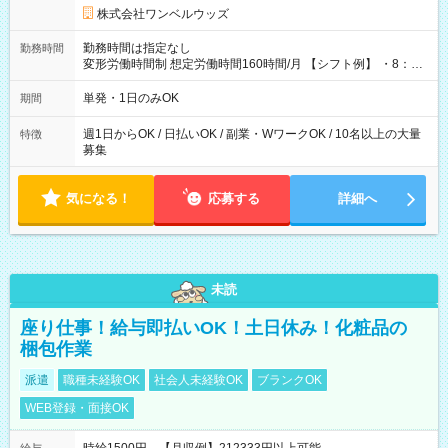
株式会社ワンベルウッズ
勤務時間は指定なし
勤務時間
変形労働時間制 想定労働時間160時間/月 【シフト例】 ・8：00
～21：00
単発・1日のみOK
期間
週1日からOK / 日払いOK / 副業・WワークOK / 10名以上の大量
特徴
募集
気になる！
応募する
詳細へ
未読
座り仕事！給与即払いOK！土日休み！化粧品の
梱包作業
派遣
職種未経験OK
社会人未経験OK
ブランクOK
WEB登録・面接OK