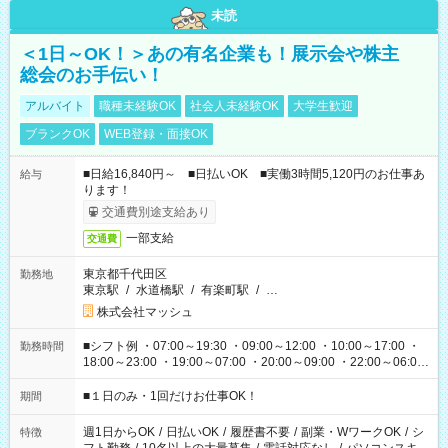
未読
＜1日～OK！＞あの有名企業も！展示会や株主
総会のお手伝い！
アルバイト
職種未経験OK
社会人未経験OK
大学生歓迎
ブランクOK
WEB登録・面接OK
■日給16,840円～ ■日払いOK ■実働3時間5,120円のお仕事あ
給与
ります！
交通費別途支給あり
一部支給
交通費
東京都千代田区
勤務地
東京駅
/
水道橋駅
/
有楽町駅
/
…
株式会社マッシュ
■シフト例 ・07:00～19:30 ・09:00～12:00 ・10:00～17:00 ・
勤務時間
18:00～23:00 ・19:00～07:00 ・20:00～09:00 ・22:00～06:00
etc ★最短で3時間で5,120円のお仕事から 15時間で2万円近く稼
げるお仕事も！ ご希望のお時間に合わせてご紹介！ ※シフトは
■１日のみ・1回だけお仕事OK！
期間
現場によって異なります。 ※勿論、休憩時間はあるのでご安心
ください！
週1日からOK
/
日払いOK
/
履歴書不要
/
副業・WワークOK
/
シ
特徴