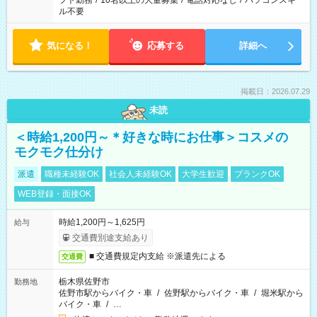
フト勤務
/
10名以上の大量募集
/
電話対応なし
/
パソコンスキ
ル不要
気になる！
応募する
詳細へ
掲載日：2026.07.29
未読
＜時給1,200円～＊好きな時にお仕事＞コスメの
モクモク仕分け
派遣
職種未経験OK
社会人未経験OK
大学生歓迎
ブランクOK
WEB登録・面接OK
時給1,200円～1,625円
給与
交通費別途支給あり
■ 交通費規定内支給 ※派遣先による
交通費
栃木県佐野市
勤務地
佐野市駅からバイク・車
/
佐野駅からバイク・車
/
堀米駅から
バイク・車
/
…