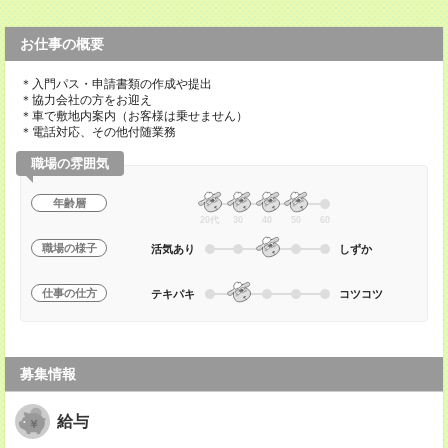
お仕事の概要
＊入門パス・申請書類の作成や提出
＊協力会社の方をお迎え
＊車で敷地内案内（お客様は乗せません）
＊電話対応、その他付随業務
職場の雰囲気
年齢層
20代
30
40
50
60
職場の様子
活気あり
しずか
仕事の仕方
テキパキ
コツコツ
募集情報
給与