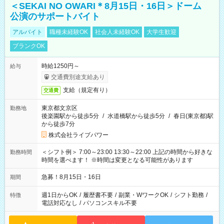
＜SEKAI NO OWARI＊8月15日・16日＞ドーム
公演のサポートバイト
アルバイト
職種未経験OK
社会人未経験OK
大学生歓迎
ブランクOK
時給1250円～
給与
交通費別途支給あり
支給（規定有り）
交通費
東京都文京区
勤務地
後楽園駅から徒歩5分
/
水道橋駅から徒歩5分
/
春日(東京都)駅
から徒歩7分
株式会社ライブパワー
＜シフト例＞ 7:00～23:00 13:30～22:00 上記の時間から好きな
勤務時間
時間を選べます！ ※時間は変更となる可能性があります
急募！8月15日・16日
期間
週1日からOK
/
履歴書不要
/
副業・WワークOK
/
シフト勤務
/
特徴
電話対応なし
/
パソコンスキル不要