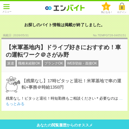
0
メニュー
気になる！
ログイン
お探しのバイト情報は掲載が終了しました。
掲載日 :2026
/
05
/
31
No.TEMPGT26-0405151
【米軍基地内】ドライブ好きにおすすめ！車
の運転ワーク＠さがみ野
派遣
職種未経験OK
ブランクOK
WEB登録・面接OK
【残業なし】17時ピタッと退社！米軍基地で車の運
転+事務＠時給1350円
残業なし！ピタッと退社！時短勤務もご相談ください＊必要なのは
...
もっとみる
あなたの閲覧履歴からのオススメ