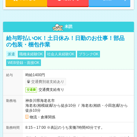
未読
給与即払いOK！土日休み！日勤のお仕事！部品
の包装・梱包作業
派遣
職種未経験OK
社会人未経験OK
ブランクOK
WEB登録・面接OK
時給1400円
給与
交通費別途支給あり
交通費支給有り
交通費
神奈川県海老名市
勤務地
海老名(相模線)駅から徒歩10分
/
海老名(相鉄・小田急)駅から
徒歩10分
物流・倉庫関係
8:15～17:00 ※表記のうち実働7時間40分です。
勤務時間