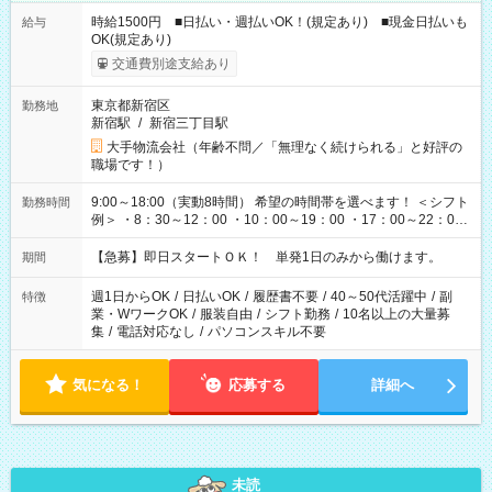
時給1500円 ■日払い・週払いOK！(規定あり) ■現金日払いも
給与
OK(規定あり)
交通費別途支給あり
東京都新宿区
勤務地
新宿駅
/
新宿三丁目駅
大手物流会社（年齢不問／「無理なく続けられる」と好評の
職場です！）
9:00～18:00（実動8時間） 希望の時間帯を選べます！ ＜シフト
勤務時間
例＞ ・8：30～12：00 ・10：00～19：00 ・17：00～22：00
・13：00～22：00 ・22：00～翌6：00 など
【急募】即日スタートＯＫ！ 単発1日のみから働けます。
期間
週1日からOK
/
日払いOK
/
履歴書不要
/
40～50代活躍中
/
副
特徴
業・WワークOK
/
服装自由
/
シフト勤務
/
10名以上の大量募
集
/
電話対応なし
/
パソコンスキル不要
気になる！
応募する
詳細へ
未読