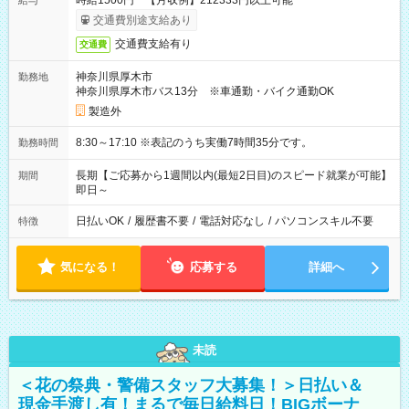
時給1500円 【月収例】212333円以上可能
給与
交通費別途支給あり
交通費支給有り
交通費
神奈川県厚木市
勤務地
神奈川県厚木市バス13分 ※車通勤・バイク通勤OK
製造外
8:30～17:10 ※表記のうち実働7時間35分です。
勤務時間
長期【ご応募から1週間以内(最短2日目)のスピード就業が可能】
期間
即日～
日払いOK
/
履歴書不要
/
電話対応なし
/
パソコンスキル不要
特徴
気になる！
応募する
詳細へ
未読
＜花の祭典・警備スタッフ大募集！＞日払い＆
現金手渡し有！まるで毎日給料日！BIGボーナ