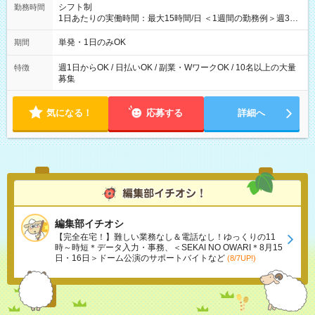
シフト制
勤務時間
1日あたりの実働時間：最大15時間/日 ＜1週間の勤務例＞週3回
勤務 勤務：月・水・金 休み：火・木・土・日 好きな時にお仕事
可能です！ ※1日あたりの最大実働時間は日勤、夜勤共に勤務し
単発・1日のみOK
期間
た時間になります。
週1日からOK / 日払いOK / 副業・WワークOK / 10名以上の大量
特徴
募集
気になる！
応募する
詳細へ
編集部イチオシ
【完全在宅！】難しい業務なし＆電話なし！ゆっくりの11
時～時短＊データ入力・事務、＜SEKAI NO OWARI＊8月15
日・16日＞ドーム公演のサポートバイトなど
(8/7UP!)