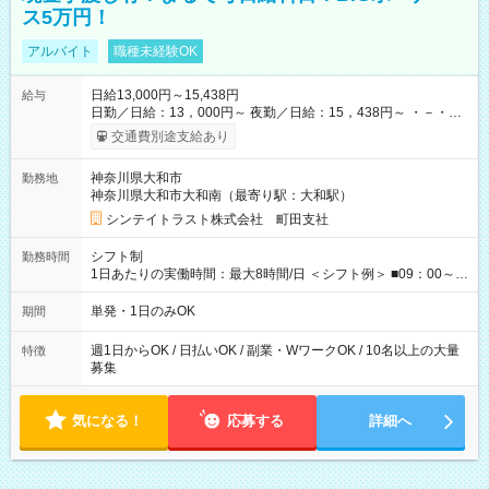
ス5万円！
アルバイト
職種未経験OK
日給13,000円～15,438円
給与
日勤／日給：13，000円～ 夜勤／日給：15，438円～ ・－・
－・ ■交通費別途全額支給 ※規定あり ■支払方法：日払い └日給
交通費別途支給あり
のうち7，000円を現金先払い ※稼働分 ※週払い・月払いOK ⇒
希望をお聞かせください♪ ■各種資格手当あり ■残業手当あり ■
神奈川県大和市
勤務地
日給保障あり └早く終わっても”全額”支給！ ・－・－・ ≪ 法定
神奈川県大和市大和南（最寄り駅：大和駅）
研修 ≫ 研修時の給与： 日給10，000円×3日間（24時間） ＝研
修費として合計30，000円支給 ＋交通費全額支給 ※規定あり
シンテイトラスト株式会社 町田支社
【試用期間】試用期間なし
シフト制
勤務時間
1日あたりの実働時間：最大8時間/日 ＜シフト例＞ ■09：00～
18：00 ■20：00～翌5：00 など！ 上記時間内で、 実働8時
間・休憩1時間／日
単発・1日のみOK
期間
週1日からOK / 日払いOK / 副業・WワークOK / 10名以上の大量
特徴
募集
気になる！
応募する
詳細へ