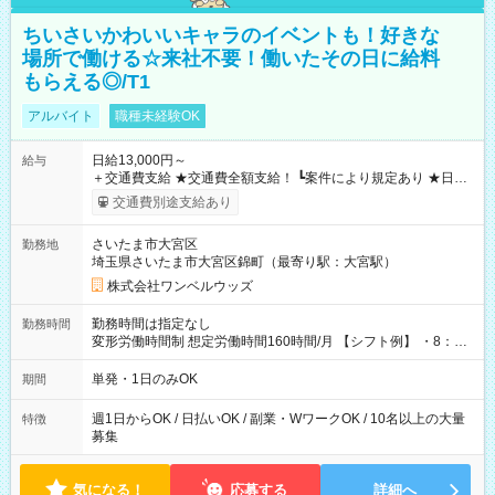
ちいさいかわいいキャラのイベントも！好きな
場所で働ける☆来社不要！働いたその日に給料
もらえる◎/T1
アルバイト
職種未経験OK
日給13,000円～
給与
＋交通費支給 ★交通費全額支給！ ┗案件により規定あり ★日払
いOK！（規定あり） ┗働いたその日に現金GET♪ お仕事後はコ
交通費別途支給あり
ンビニATMから 日払い分を引き落とせます！ 【試用期間】試
用期間なし
さいたま市大宮区
勤務地
埼玉県さいたま市大宮区錦町（最寄り駅：大宮駅）
株式会社ワンベルウッズ
勤務時間は指定なし
勤務時間
変形労働時間制 想定労働時間160時間/月 【シフト例】 ・8：00
～21：00
単発・1日のみOK
期間
週1日からOK / 日払いOK / 副業・WワークOK / 10名以上の大量
特徴
募集
気になる！
応募する
詳細へ