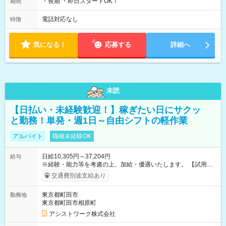
・長期 ・即日スタートOK！
期間
電話対応なし
特徴
気になる！
応募する
詳細へ
未読
【日払い・未経験歓迎！】稼ぎたい日にサクッ
と勤務！単発・週1日～自由シフトの軽作業
アルバイト
職種未経験OK
日給10,305円～37,204円
給与
※経験・能力等を考慮の上、加給・優遇いたします。 【試用期
間】試用期間なし
交通費別途支給あり
東京都町田市
勤務地
東京都町田市相原町
アシストワーク株式会社