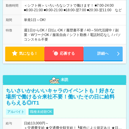
＜シフト例＞ いろいろなシフトで働けます！ ■7:00-24:00
勤務時間
■8:00-21:00 ■9:00-21:00 ■18:00-翌7:00 ■20:30-翌11:00 など
単発1日～OK!
期間
週1日からOK
/
日払いOK
/
履歴書不要
/
40～50代活躍中
/
副
特徴
業・WワークOK
/
服装自由
/
シフト勤務
/
電話対応なし
/
パソ
コンスキル不要
気になる！
応募する
詳細へ
未読
ちいさいかわいいキャラのイベントも！好きな
場所で働ける☆来社不要！働いたその日に給料
もらえる◎/T1
アルバイト
職種未経験OK
日給13,000円～
給与
＋交通費支給 ★交通費全額支給！ ┗案件により規定あり ★日払