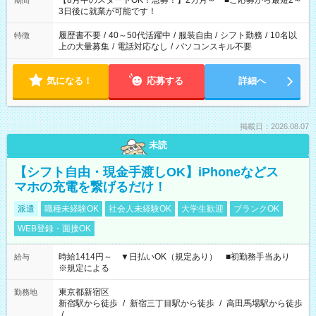
【8月中のスタートOK！急募！】2カ月～ ■ご応募から最短2～
期間
ね。 ※Wワーク希望の方へ 今ご覧のお仕事で希望する勤務時間
3日後に就業が可能です！
と、もう1つのお仕事の勤務時間。 合計で週40時間を超える場
合は応募できません。
履歴書不要
/
40～50代活躍中
/
服装自由
/
シフト勤務
/
10名以
特徴
上の大量募集
/
電話対応なし
/
パソコンスキル不要
気になる！
応募する
詳細へ
掲載日：2026.08.07
未読
【シフト自由・現金手渡しOK】iPhoneなどス
マホの充電を繋げるだけ！
派遣
職種未経験OK
社会人未経験OK
大学生歓迎
ブランクOK
WEB登録・面接OK
時給1414円～ ▼日払いOK（規定あり） ■初勤務手当あり
給与
※規定による
東京都新宿区
勤務地
新宿駅から徒歩
/
新宿三丁目駅から徒歩
/
高田馬場駅から徒歩
/
…