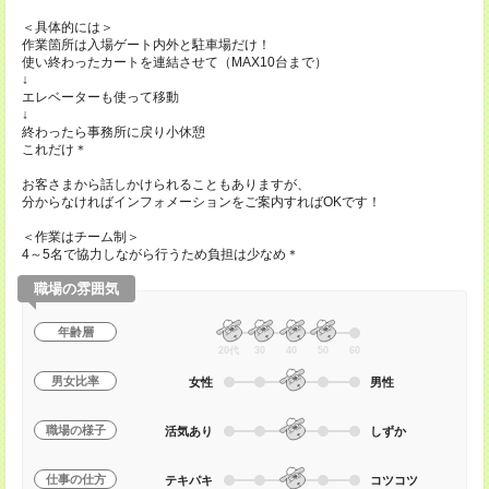
＜具体的には＞
作業箇所は入場ゲート内外と駐車場だけ！
使い終わったカートを連結させて（MAX10台まで）
↓
エレベーターも使って移動
↓
終わったら事務所に戻り小休憩
これだけ＊
お客さまから話しかけられることもありますが、
分からなければインフォメーションをご案内すればOKです！
＜作業はチーム制＞
4～5名で協力しながら行うため負担は少なめ＊
職場の雰囲気
年齢層
20代
30
40
50
60
男女比率
女性
男性
職場の様子
活気あり
しずか
仕事の仕方
テキパキ
コツコツ