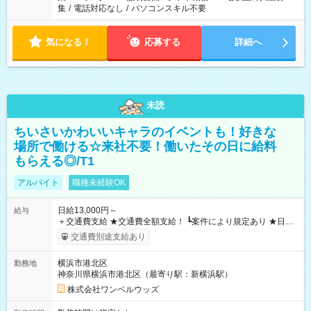
集
/
電話対応なし
/
パソコンスキル不要
気になる！
応募する
詳細へ
未読
ちいさいかわいいキャラのイベントも！好きな
場所で働ける☆来社不要！働いたその日に給料
もらえる◎/T1
アルバイト
職種未経験OK
日給13,000円～
給与
＋交通費支給 ★交通費全額支給！ ┗案件により規定あり ★日払
いOK！（規定あり） ┗働いたその日に現金GET♪ お仕事後はコ
交通費別途支給あり
ンビニATMから 日払い分を引き落とせます！ 【試用期間】試
用期間なし
横浜市港北区
勤務地
神奈川県横浜市港北区（最寄り駅：新横浜駅）
株式会社ワンベルウッズ