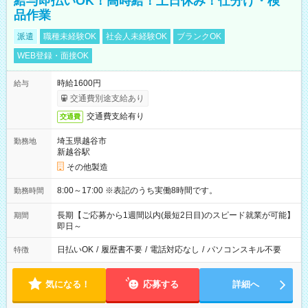
給与即払いOK！高時給！土日休み！仕分け・検
品作業
派遣
職種未経験OK
社会人未経験OK
ブランクOK
WEB登録・面接OK
時給1600円
給与
交通費別途支給あり
交通費支給有り
交通費
埼玉県越谷市
勤務地
新越谷駅
その他製造
8:00～17:00 ※表記のうち実働8時間です。
勤務時間
長期【ご応募から1週間以内(最短2日目)のスピード就業が可能】
期間
即日～
日払いOK
/
履歴書不要
/
電話対応なし
/
パソコンスキル不要
特徴
気になる！
応募する
詳細へ