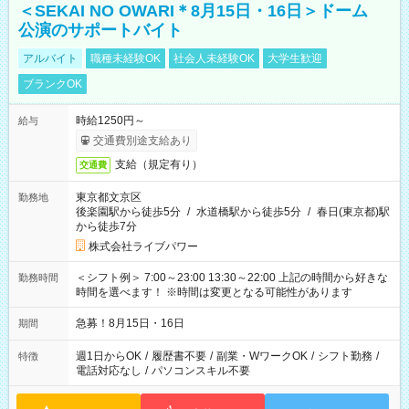
＜SEKAI NO OWARI＊8月15日・16日＞ドーム
公演のサポートバイト
アルバイト
職種未経験OK
社会人未経験OK
大学生歓迎
ブランクOK
時給1250円～
給与
交通費別途支給あり
支給（規定有り）
交通費
東京都文京区
勤務地
後楽園駅から徒歩5分
/
水道橋駅から徒歩5分
/
春日(東京都)駅
から徒歩7分
株式会社ライブパワー
＜シフト例＞ 7:00～23:00 13:30～22:00 上記の時間から好きな
勤務時間
時間を選べます！ ※時間は変更となる可能性があります
急募！8月15日・16日
期間
週1日からOK
/
履歴書不要
/
副業・WワークOK
/
シフト勤務
/
特徴
電話対応なし
/
パソコンスキル不要