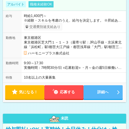
アルバイト
職種未経験OK
時給1,400円～
給与
※経験・スキルを考慮のうえ、給与を決定します。 ※昇給あり
（勤務実績・評価による） ※残業が発生した場合は、時間外手
交通費別途支給あり
当を全額支給します。 ※交通費支給（月額上限50,000円／当社
規定による） ※給与は月末締め、翌月15日払いです。 ※試用期
東京都港区
勤務地
間中も給与・待遇に変更はありません。 【試用期間】試用期間
東京都港区芝大門１－１－３（最寄り駅：JR山手線・京浜東北
あり 試用期間の長さ：1ヶ月 雇用形態、給与は本採用時と同じ
線「浜松町」駅/都営大江戸線・都営浅草線「⼤⾨」駅/都営三田
です。 試用期間中は、健康保険などの福利厚生の一部が制限さ
線「御成⾨」駅）
れる可能性があります。
ハーモニープラス株式会社
9:00～17:30
勤務時間
実働時間：7時間30分/日 ○応募歓迎○ ・月～金の週5日稼働いた
だける方 ・実働時間：7.5時間（休憩1時間）
10名以上の大量募集
特徴
気になる！
応募する
詳細へ
未読