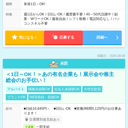
単発1日～OK!
期間
週1日からOK
/
日払いOK
/
履歴書不要
/
40～50代活躍中
/
副
特徴
業・WワークOK
/
服装自由
/
シフト勤務
/
電話対応なし
/
パソ
コンスキル不要
気になる！
応募する
詳細へ
掲載日：2026.08.08
未読
＜1日～OK！＞あの有名企業も！展示会や株主
総会のお手伝い！
アルバイト
職種未経験OK
社会人未経験OK
大学生歓迎
ブランクOK
WEB登録・面接OK
■日給16,840円～ ■日払いOK ■実働3時間5,120円のお仕事あ
給与
ります！
交通費別途支給あり
一部支給
交通費