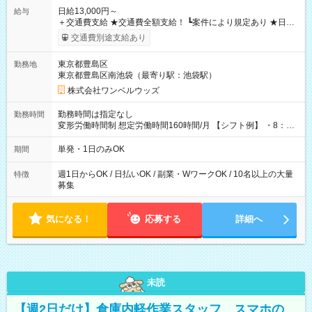
日給13,000円～
給与
＋交通費支給 ★交通費全額支給！ ┗案件により規定あり ★日払
いOK！（規定あり） ┗働いたその日に現金GET♪ お仕事後はコ
交通費別途支給あり
ンビニATMから 日払い分を引き落とせます！ 【試用期間】試
用期間なし
東京都豊島区
勤務地
東京都豊島区南池袋（最寄り駅：池袋駅）
株式会社ワンベルウッズ
勤務時間は指定なし
勤務時間
変形労働時間制 想定労働時間160時間/月 【シフト例】 ・8：00
～21：00
単発・1日のみOK
期間
週1日からOK / 日払いOK / 副業・WワークOK / 10名以上の大量
特徴
募集
気になる！
応募する
詳細へ
未読
【週2日だけ】倉庫内軽作業スタッフ スマホの