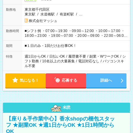
東京都千代田区
勤務地
東京駅
/
水道橋駅
/
有楽町駅
/
…
株式会社マッシュ
■シフト例 ・07:00～19:30 ・09:00～12:00 ・10:00～17:00 ・
勤務時間
18:00～23:00 ・19:00～07:00 ・20:00～09:00 ・22:00～06:00
etc ★最短で3時間で5,120円のお仕事から 15時間で2万円近く稼
げるお仕事も！ ご希望のお時間に合わせてご紹介！ ※シフトは
■１日のみ・1回だけお仕事OK！
期間
現場によって異なります。 ※勿論、休憩時間はあるのでご安心
ください！
週1日からOK
/
日払いOK
/
履歴書不要
/
副業・WワークOK
/
シ
特徴
フト勤務
/
10名以上の大量募集
/
電話対応なし
/
パソコンスキ
ル不要
気になる！
応募する
詳細へ
未読
【座り＆手作業中心】香水shopの梱包スタッ
フ ★副業OK ★週1日からOK ★1日1時間から
OK