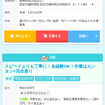
勤務時間は指定なし
勤務時間
変形労働時間制 想定労働時間160時間/月 【シフト例】 ・8：00
～21：00
単発・1日のみOK
期間
週1日からOK / 日払いOK / 副業・WワークOK / 10名以上の大量
特徴
募集
気になる！
応募する
詳細へ
未読
スピードよりも丁寧に！未経験OK！作業はカン
タン×完全座り
派遣
職種未経験OK
ブランクOK
WEB登録・面接OK
時給1500円
給与
交通費別途支給あり
実費支給／当社規定あり。通勤交通費実費支払／上限4
交通費
万円／月※規定あり