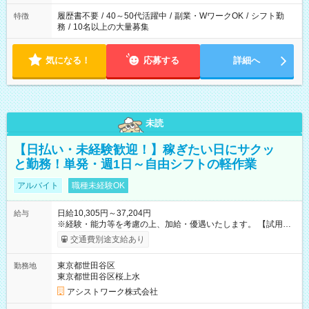
履歴書不要
/
40～50代活躍中
/
副業・WワークOK
/
シフト勤
特徴
務
/
10名以上の大量募集
気になる！
応募する
詳細へ
未読
【日払い・未経験歓迎！】稼ぎたい日にサクッ
と勤務！単発・週1日～自由シフトの軽作業
アルバイト
職種未経験OK
日給10,305円～37,204円
給与
※経験・能力等を考慮の上、加給・優遇いたします。 【試用期
間】試用期間なし
交通費別途支給あり
東京都世田谷区
勤務地
東京都世田谷区桜上水
アシストワーク株式会社