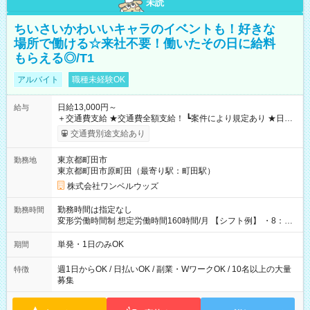
未読
ちいさいかわいいキャラのイベントも！好きな
場所で働ける☆来社不要！働いたその日に給料
もらえる◎/T1
アルバイト
職種未経験OK
日給13,000円～
給与
＋交通費支給 ★交通費全額支給！ ┗案件により規定あり ★日払
いOK！（規定あり） ┗働いたその日に現金GET♪ お仕事後はコ
交通費別途支給あり
ンビニATMから 日払い分を引き落とせます！ 【試用期間】試
用期間なし
東京都町田市
勤務地
東京都町田市原町田（最寄り駅：町田駅）
株式会社ワンベルウッズ
勤務時間は指定なし
勤務時間
変形労働時間制 想定労働時間160時間/月 【シフト例】 ・8：00
～21：00
単発・1日のみOK
期間
週1日からOK / 日払いOK / 副業・WワークOK / 10名以上の大量
特徴
募集