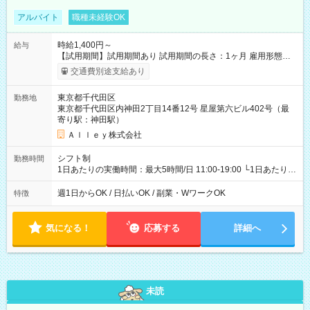
アルバイト
職種未経験OK
時給1,400円～
給与
【試用期間】試用期間あり 試用期間の長さ：1ヶ月 雇用形態、
給与は本採用時と同じです。
交通費別途支給あり
東京都千代田区
勤務地
東京都千代田区内神田2丁目14番12号 星屋第六ビル402号（最
寄り駅：神田駅）
Ａｌｌｅｙ株式会社
シフト制
勤務時間
1日あたりの実働時間：最大5時間/日 11:00-19:00 └1日あたりの
実働時間：1-5時間 └上記の時間帯内であれば、いつでも勤務可
能！ └平日・土曜日の中で、お好きな曜日でご勤務いただけま
週1日からOK / 日払いOK / 副業・WワークOK
特徴
す！ 【シフト例】 ・11:00～14:00 ・16:30～19:00 ・13:00～
18:00 などのように、自由な働き方が可能なお仕事です！
気になる！
応募する
詳細へ
未読