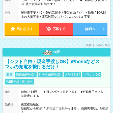
【8月中のスタートOK！急募！】2カ月～ ■ご応募から最短2～
期間
ね。 ※Wワーク希望の方へ 今ご覧のお仕事で希望する勤務時間
3日後に就業が可能です！
と、もう1つのお仕事の勤務時間。 合計で週40時間を超える場
合は応募できません。
履歴書不要
/
40～50代活躍中
/
服装自由
/
シフト勤務
/
10名以
特徴
上の大量募集
/
電話対応なし
/
パソコンスキル不要
気になる！
応募する
詳細へ
掲載日：2026.08.07
未読
【シフト自由・現金手渡しOK】iPhoneなどス
マホの充電を繋げるだけ！
派遣
職種未経験OK
社会人未経験OK
大学生歓迎
ブランクOK
WEB登録・面接OK
時給1414円～ ▼日払いOK（規定あり） ■初勤務手当あり
給与
※規定による
東京都新宿区
勤務地
新宿駅から徒歩
/
新宿三丁目駅から徒歩
/
高田馬場駅から徒歩
/
…