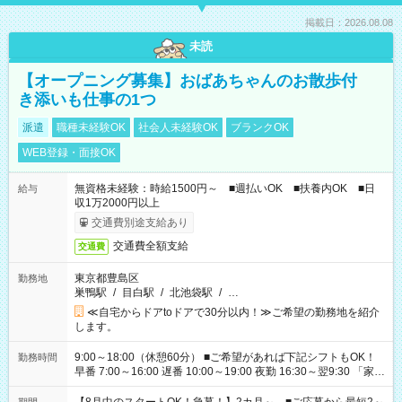
掲載日：2026.08.08
未読
【オープニング募集】おばあちゃんのお散歩付
き添いも仕事の1つ
派遣
職種未経験OK
社会人未経験OK
ブランクOK
WEB登録・面接OK
無資格未経験：時給1500円～ ■週払いOK ■扶養内OK ■日
給与
収1万2000円以上
交通費別途支給あり
交通費全額支給
交通費
東京都豊島区
勤務地
巣鴨駅
/
目白駅
/
北池袋駅
/
…
≪自宅からドアtoドアで30分以内！≫ご希望の勤務地を紹介
します。
9:00～18:00（休憩60分） ■ご希望があれば下記シフトもOK！
勤務時間
早番 7:00～16:00 遅番 10:00～19:00 夜勤 16:30～翌9:30 「家族
と休みを合わせたい」 「余裕を持って夕飯の準備がしたい」
「できれば残業はしたくない」 など、ご希望を教えてください