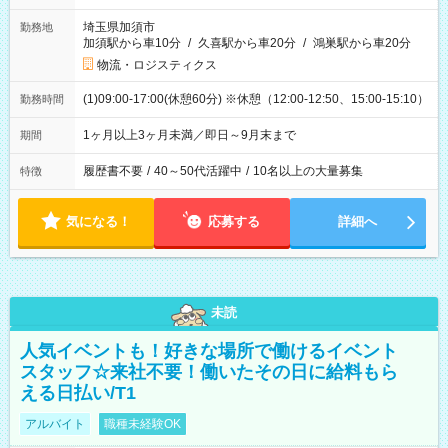
埼玉県加須市
勤務地
加須駅から車10分
/
久喜駅から車20分
/
鴻巣駅から車20分
物流・ロジスティクス
(1)09:00-17:00(休憩60分) ※休憩（12:00-12:50、15:00-15:10）
勤務時間
1ヶ月以上3ヶ月未満／即日～9月末まで
期間
履歴書不要
/
40～50代活躍中
/
10名以上の大量募集
特徴
気になる！
応募する
詳細へ
未読
人気イベントも！好きな場所で働けるイベント
スタッフ☆来社不要！働いたその日に給料もら
える日払い/T1
アルバイト
職種未経験OK