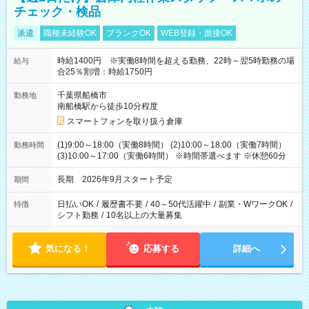
チェック・検品
派遣
職種未経験OK
ブランクOK
WEB登録・面接OK
時給1400円 ※実働8時間を超える勤務、22時～翌5時勤務の場
給与
合25％割増：時給1750円
千葉県船橋市
勤務地
南船橋駅から徒歩10分程度
スマートフォンを取り扱う倉庫
(1)9:00～18:00（実働8時間） (2)10:00～18:00（実働7時間）
勤務時間
(3)10:00～17:00（実働6時間） ※時間帯選べます ※休憩60分
長期 2026年9月スタート予定
期間
日払いOK
/
履歴書不要
/
40～50代活躍中
/
副業・WワークOK
/
特徴
シフト勤務
/
10名以上の大量募集
気になる！
応募する
詳細へ