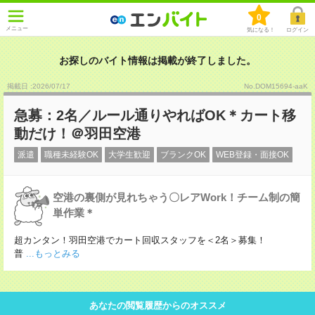
0
メニュー
気になる！
ログイン
お探しのバイト情報は掲載が終了しました。
掲載日 :2026
/
07
/
17
No.DOM15694-aaK
急募：2名／ルール通りやればOK＊カート移
動だけ！＠羽田空港
派遣
職種未経験OK
大学生歓迎
ブランクOK
WEB登録・面接OK
空港の裏側が見れちゃう〇レアWork！チーム制の簡
単作業＊
超カンタン！羽田空港でカート回収スタッフを＜2名＞募集！
普
...もっとみる
あなたの閲覧履歴からのオススメ