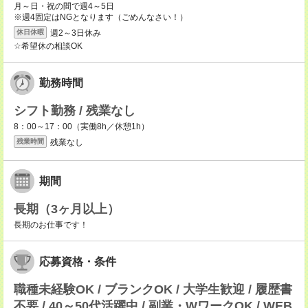
月～日・祝の間で週4～5日
※週4固定はNGとなります（ごめんなさい！）
週2～3日休み
休日休暇
☆希望休の相談OK
勤務時間
シフト勤務 / 残業なし
8：00～17：00（実働8h／休憩1h）
残業なし
残業時間
期間
長期（3ヶ月以上）
長期のお仕事です！
応募資格・条件
職種未経験OK / ブランクOK / 大学生歓迎 / 履歴書
不要 / 40～50代活躍中 / 副業・WワークOK / WEB