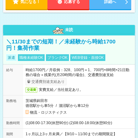
気になる！
応募する
詳細へ
未読
＼11/30までの短期！／未経験から時給1700
円！集荷作業
派遣
職種未経験OK
ブランクOK
WEB登録・面接OK
時給1700円／月収例：328、100円＝1、700円×8時間×21日勤
給与
務の場合＋残業代(月20時間の場合)、交通費別途支給
交通費別途支給あり
実費支給／当社規定あり。
交通費
茨城県鉾田市
勤務地
徳宿駅から車5分
/
涸沼駅から車12分
物流・ロジスティクス
(1)08:00-17:30(休憩90分) (2)08:00-18:00(休憩90分)
勤務時間
1ヶ月以上3ヶ月未満／【9/10～11/30までの期間限定】
期間