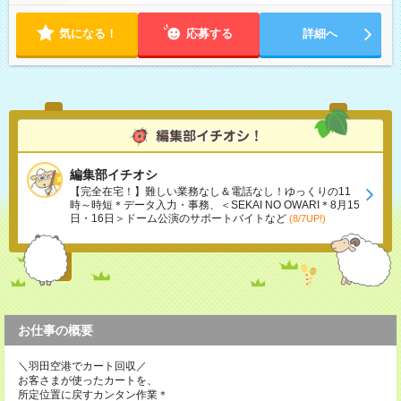
気になる！
応募する
詳細へ
編集部イチオシ
【完全在宅！】難しい業務なし＆電話なし！ゆっくりの11
時～時短＊データ入力・事務、＜SEKAI NO OWARI＊8月15
日・16日＞ドーム公演のサポートバイトなど
(8/7UP!)
お仕事の概要
＼羽田空港でカート回収／
お客さまが使ったカートを、
所定位置に戻すカンタン作業＊