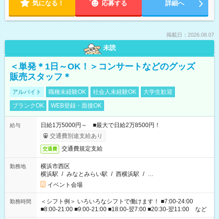
気になる！
応募する
詳細へ
掲載日：2026.08.07
未読
＜単発＊1日～OK！＞コンサートなどのグッズ
販売スタッフ＊
アルバイト
職種未経験OK
社会人未経験OK
大学生歓迎
ブランクOK
WEB登録・面接OK
日給1万5000円～ ■最大で日給2万8500円！
給与
交通費別途支給あり
交通費規定支給
交通費
横浜市西区
勤務地
横浜駅
/
みなとみらい駅
/
西横浜駅
/
…
イベント会場
＜シフト例＞ いろいろなシフトで働けます！ ■7:00-24:00
勤務時間
■8:00-21:00 ■9:00-21:00 ■18:00-翌7:00 ■20:30-翌11:00 など