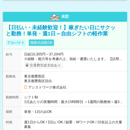
未読
【日払い・未経験歓迎！】稼ぎたい日にサクッ
と勤務！単発・週1日～自由シフトの軽作業
アルバイト
職種未経験OK
日給10,305円～37,204円
給与
※経験・能力等を考慮の上、加給・優遇いたします。 【試用期
間】試用期間なし
交通費別途支給あり
東京都豊島区
勤務地
東京都豊島区目白
アシストワーク株式会社
シフト制
勤務時間
1日あたりの実働時間：最大15時間/日 ＜1週間の勤務例＞週3回
勤務 勤務：月・水・金 休み：火・木・土・日 好きな時にお仕事
可能です！ ※1日あたりの最大実働時間は日勤、夜勤共に勤務し
単発・1日のみOK
期間
た時間になります。
週1日からOK / 日払いOK / 副業・WワークOK / 10名以上の大量
特徴
募集