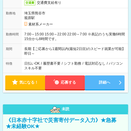
交通費支給有り
交通費
埼玉県熊谷市
勤務地
籠原駅
素材系メーカー
7:00～15:00 15:00～22:00 22:00～7:00 ※表記のうち実働6時間
勤務時間
15分から8時間です。
長期【ご応募から1週間以内(最短2日目)のスピード就業が可能】
期間
即日～
日払いOK
/
履歴書不要
/
シフト勤務
/
電話対応なし
/
パソコン
特徴
スキル不要
気になる！
応募する
詳細へ
未読
《日本赤十字社で災害寄付データ入力》★急募
★未経験OK★