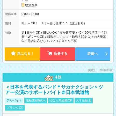
物流企業
9:00～18:00
勤務時間
即日～OK！ 1日～働けます＾＾（規定あり）
期間
週1日からOK
/
日払いOK
/
履歴書不要
/
40～50代活躍中
/
副
特徴
業・WワークOK
/
服装自由
/
シフト勤務
/
10名以上の大量募
集
/
電話対応なし
/
パソコンスキル不要
気になる！
応募する
詳細へ
掲載日：2026.08.03
未読
＜日本を代表するバンド＊サカナクション＞ツ
アー公演のサポートバイト＠日本武道館
アルバイト
職種未経験OK
社会人未経験OK
大学生歓迎
ブランクOK