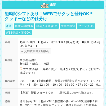
未読
短時間シフトあり！WEBでサクッと登録OK＊
クッキーなどの仕分け
派遣
職種未経験OK
社会人未経験OK
大学生歓迎
ブランクOK
WEB登録・面接OK
時給1500円 ■日払い・週払いOK！(規定あり) ■現金日払いも
給与
OK(規定あり)
交通費別途支給あり
東京都新宿区
勤務地
新宿駅
/
新宿三丁目駅
大手物流会社（年齢不問／「無理なく続けられる」と好評の
職場です！）
9:00～18:00（実動8時間） 希望の時間帯を選べます！ ＜シフト
勤務時間
例＞ ・8：30～12：00 ・10：00～19：00 ・17：00～22：00
・13：00～22：00 ・22：00～翌6：00 など
【急募】即日スタートＯＫ！ 単発1日のみから働けます。
期間
週1日からOK
/
日払いOK
/
履歴書不要
/
40～50代活躍中
/
副
特徴
業・WワークOK
/
服装自由
/
シフト勤務
/
10名以上の大量募