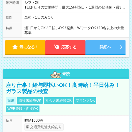
シフト制
勤務時間
1日あたりの実働時間：最大15時間/日 ＜1週間の勤務例＞週3回
勤務 勤務：月・水・金 休み：火・木・土・日 好きな時にお仕事
可能です！ ※1日あたりの最大実働時間は日勤、夜勤共に勤務し
単発・1日のみOK
期間
た時間になります。
週1日からOK / 日払いOK / 副業・WワークOK / 10名以上の大量
特徴
募集
気になる！
応募する
詳細へ
未読
座り仕事！給与即払いOK！高時給！平日休み！
ガラス製品の検査
派遣
職種未経験OK
社会人未経験OK
ブランクOK
WEB登録・面接OK
時給1600円
給与
交通費別途支給あり