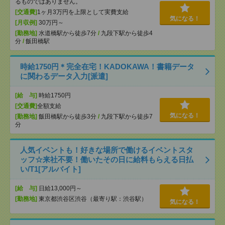
るものではありません。
[交通費]
1ヶ月3万円を上限として実費支給
気になる！
[月収例]
30万円～
[勤務地]
水道橋駅から徒歩7分
/
九段下駅から徒歩4
分
/
飯田橋駅
時給1750円＊完全在宅！KADOKAWA！書籍データ
に関わるデータ入力[派遣]
[給 与]
時給1750円
[交通費]
全額支給
気になる！
[勤務地]
飯田橋駅から徒歩3分
/
九段下駅から徒歩7
分
人気イベントも！好きな場所で働けるイベントスタ
ッフ☆来社不要！働いたその日に給料もらえる日払
い/T1[アルバイト]
[給 与]
日給13,000円～
[勤務地]
東京都渋谷区渋谷（最寄り駅：渋谷駅）
気になる！