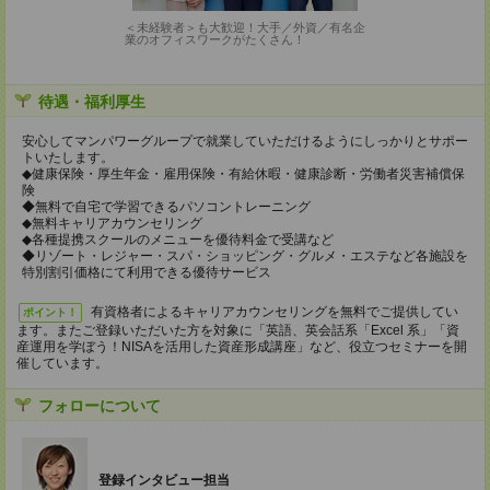
＜未経験者＞も大歓迎！大手／外資／有名企
業のオフィスワークがたくさん！
待遇・福利厚生
安心してマンパワーグループで就業していただけるようにしっかりとサポー
トいたします。
◆健康保険・厚生年金・雇用保険・有給休暇・健康診断・労働者災害補償保
険
◆無料で自宅で学習できるパソコントレーニング
◆無料キャリアカウンセリング
◆各種提携スクールのメニューを優待料金で受講など
◆リゾート・レジャー・スパ・ショッピング・グルメ・エステなど各施設を
特別割引価格にて利用できる優待サービス
有資格者によるキャリアカウンセリングを無料でご提供してい
ポイント！
ます。またご登録いただいた方を対象に「英語、英会話系「Excel 系」「資
産運用を学ぼう！NISAを活用した資産形成講座」など、役立つセミナーを開
催しています。
フォローについて
登録インタビュー担当