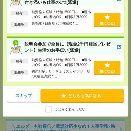
付き添いも仕事の1つ[派遣]
[交通費]
交通費全額支給
気になる！
[勤務地]
巣鴨駅
/
目白駅
/
北池袋駅
/
…
無資格未経験：時給1500円～ ■週払
給与
いOK ■扶養内OK ■日収1万2000円
以上
説明会参加で全員に【現金2千円相当プレゼント】生
巣鴨駅 / 目白駅 / 北池袋駅 / …
気になる!
勤務地
活のお手伝い[派遣]
[給 与]
無資格未経験：時給1500円～ ■週払い
説明会参加で全員に【現金2千円相当プレゼ
OK ■扶養内OK ■日収1万2000円以上
ント】生活のお手伝い[派遣]
[交通費]
交通費全額支給
気になる！
[勤務地]
錦糸町駅
/
とうきょうスカイツリー駅
/
京
無資格未経験：時給1500円～ ■週払
給与
成曳舟駅
/
…
いOK ■扶養内OK ■日収1万2000円
以上
錦糸町駅 / とうきょうスカイツリー駅
気になる!
勤務地
2000円＊＜週4日×時短＞自由な社風！採用サポート
/ 京成曳舟駅 / …
をおまかせ！＠渋谷[派遣]
[給 与]
時給2000円 月収例 160,000円
スキップ
どちらも気になる！
[交通費]
全額支給
[月収例]
15～20万円
気になる！
しばらく表示しない
[勤務地]
渋谷駅から徒歩3分
＼エルダーも歓迎〇／電話対応少なめ！人事労務×時