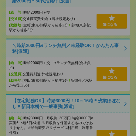
給2000円＊50代活躍中[派遣]
[給 与]
時給2000円＋交
[交通費]
交通費実費支給（当社規定あり）
気になる！
[勤務地]
宝町(東京都)駅から徒歩2分
/
京橋(東京都)
駅から徒歩3分
＼時給2000円&ランチ無料／未経験OK！かんたん事
務[派遣]
[給 与]
時給2000円＋交 '+ランチ代無料(会社負
担)
[交通費]
交通費別途 弊社規定あり
気になる！
[勤務地]
神田(東京都)駅から徒歩3分
/
新御茶ノ水駅
から徒歩5分
【在宅勤務OK】時給3000円！10～16時＊残業ほぼな
し▼新日本橋で一般事務[派遣]
[給 与]
時給3000円 月収例 30万円 時給3000円×
実働5h×週5日×4週 ※月収例を保証するものではあ
りません。※給与即受取りサービス利用可（利用条
件有）