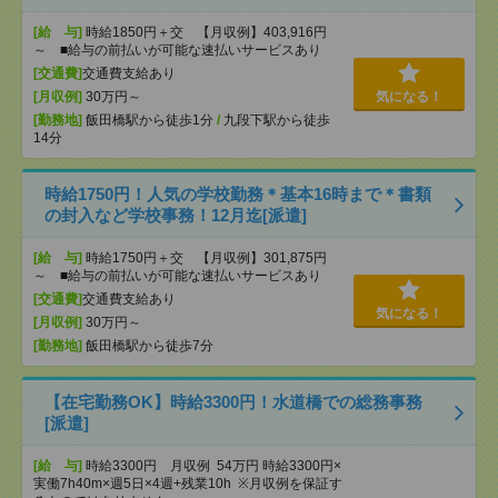
[給 与]
時給1850円＋交 【月収例】403,916円
～ ■給与の前払いが可能な速払いサービスあり
[交通費]
交通費支給あり
[月収例]
30万円～
気になる！
[勤務地]
飯田橋駅から徒歩1分
/
九段下駅から徒歩
14分
時給1750円！人気の学校勤務＊基本16時まで＊書類
の封入など学校事務！12月迄[派遣]
[給 与]
時給1750円＋交 【月収例】301,875円
～ ■給与の前払いが可能な速払いサービスあり
[交通費]
交通費支給あり
気になる！
[月収例]
30万円～
[勤務地]
飯田橋駅から徒歩7分
【在宅勤務OK】時給3300円！水道橋での総務事務
[派遣]
[給 与]
時給3300円 月収例 54万円 時給3300円×
実働7h40m×週5日×4週+残業10h ※月収例を保証す