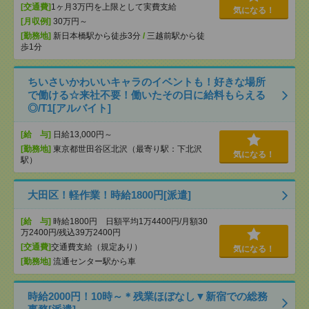
[交通費]
1ヶ月3万円を上限として実費支給
気になる！
[月収例]
30万円～
[勤務地]
新日本橋駅から徒歩3分
/
三越前駅から徒
歩1分
ちいさいかわいいキャラのイベントも！好きな場所
で働ける☆来社不要！働いたその日に給料もらえる
◎/T1[アルバイト]
[給 与]
日給13,000円～
[勤務地]
東京都世田谷区北沢（最寄り駅：下北沢
気になる！
駅）
大田区！軽作業！時給1800円[派遣]
[給 与]
時給1800円 日額平均1万4400円/月額30
万2400円/残込39万2400円
[交通費]
交通費支給（規定あり）
気になる！
[勤務地]
流通センター駅から車
時給2000円！10時～＊残業ほぼなし▼新宿での総務