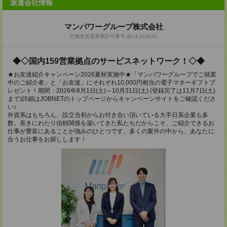
派遣会社情報
マンパワーグループ株式会社
労働者派遣事業許可番号:派13-315642
◆◇国内159営業拠点のサービスネットワーク！◇◆
★お友達紹介キャンペーン2026夏秋実施中★「マンパワーグループでご就業
中のご紹介者」と「お友達」にそれぞれ10,000円相当の電子マネーギフトプ
レゼント！期間：2026年8月1日(土)～10月31日(土) (登録完了は11月7日(土)
まで)詳細はJOBNETのトップページからキャンペーンサイトをご確認くださ
い♪
外資系はもちろん、設立当初からお付き合い頂いている大手日系企業も多
数。長きにわたり信頼関係を築いてきた私たちだからこそ、ご紹介できるお
仕事が豊富にあることが強みのひとつです。多くの案件の中から、あなたに
合うお仕事をお探しします！