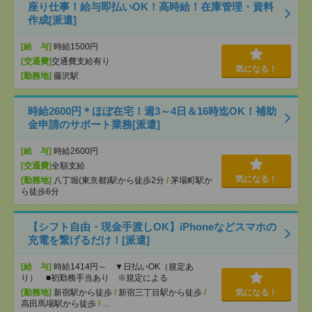
座り仕事！給与即払いOK！高時給！在庫管理・資料
作成[派遣]
[給 与]
時給1500円
[交通費]
交通費支給有り
気になる！
[勤務地]
藤沢駅
時給2600円＊ほぼ在宅！週3～4日＆16時迄OK！補助
金申請のサポート業務[派遣]
[給 与]
時給2600円
[交通費]
全額支給
気になる！
[勤務地]
八丁堀(東京都)駅から徒歩2分
/
茅場町駅か
ら徒歩6分
【シフト自由・現金手渡しOK】iPhoneなどスマホの
充電を繋げるだけ！[派遣]
[給 与]
時給1414円～ ▼日払いOK（規定あ
り） ■初勤務手当あり ※規定による
[勤務地]
新宿駅から徒歩
/
新宿三丁目駅から徒歩
/
気になる！
高田馬場駅から徒歩
/
…