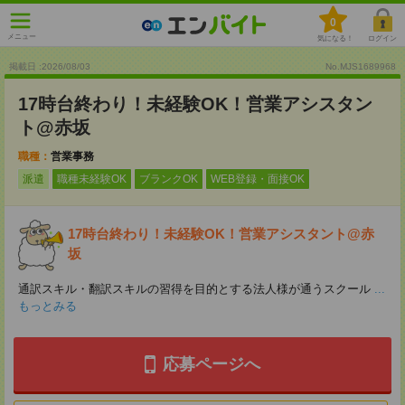
0
メニュー
気になる！
ログイン
掲載日 :2026
/
08
/
03
No.MJS1689968
17時台終わり！未経験OK！営業アシスタン
ト@赤坂
職種：
営業事務
派遣
職種未経験OK
ブランクOK
WEB登録・面接OK
17時台終わり！未経験OK！営業アシスタント@赤
坂
通訳スキル・翻訳スキルの習得を目的とする法人様が通うスクール
...
もっとみる
応募ページへ