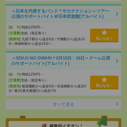
＜日本を代表するバンド＊サカナクション＞ツアー
公演のサポートバイト＠日本武道館[アルバイト]
[給 与]
時給1250円～
[交通費]
支給（規定有り）
気になる！
[勤務地]
九段下駅から徒歩5分
/
竹橋駅から徒歩10
分
/
神保町駅から徒歩15分
/
…
＜SEKAI NO OWARI＊8月15日・16日＞ドーム公演
のサポートバイト[アルバイト]
[給 与]
時給1250円～
[交通費]
支給（規定有り）
気になる！
[勤務地]
後楽園駅から徒歩5分
/
水道橋駅から徒歩5
分
/
春日(東京都)駅から徒歩7分
すべて見る