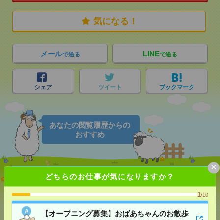
気になる！
メール
LINE
で送る
で送る
シェア
ツイート
ブックマーク
あなたの閲覧履歴からの
おすすめ
×
どちらのお仕事が気になりますか？
【オープニング募集】おばあちゃんのお散歩付き添
いも仕事の1つ[派遣]
1
/10
[給 与]
無資格未経験：時給1500円～ ■週払い
【オープニング募集】おばあちゃんのお散歩
OK ■扶養内OK ■日収1万2000円以上