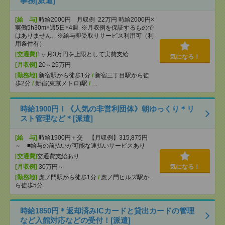
事務[派遣]
[給 与]
時給2000円 月収例 22万円 時給2000円×
実働5h30m×週5日×4週 ※月収例を保証するもので
はありません。※給与即受取りサービス利用可（利
用条件有）
[交通費]
1ヶ月3万円を上限として実費支給
気になる！
[月収例]
20～25万円
[勤務地]
新宿駅から徒歩1分
/
新宿三丁目駅から徒
歩2分
/
新宿(東京メトロ)駅
/
…
時給1900円！《人気の非営利団体》朝ゆっくり＊リ
スト管理など＊[派遣]
[給 与]
時給1900円＋交 【月収例】315,875円
～ ■給与の前払いが可能な速払いサービスあり
[交通費]
交通費支給あり
[月収例]
30万円～
気になる！
[勤務地]
虎ノ門駅から徒歩1分
/
虎ノ門ヒルズ駅か
ら徒歩5分
時給1850円＊返却済みICカードと貸出カードの管理
など入館対応などの受付！[派遣]