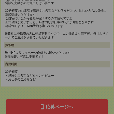
電話で完結なので顔出しは不要です
30分程度のお電話で職歴やご希望などを伺うだけで、忙しい方もお気軽に
正式登録いただけます！
ご自宅にいながら登録が完了するので便利ですよ
正式登録が完了すると、具体的なお仕事の紹介が可能となります
●弊社HPより、Web予約も承っております
※弊社に登録済の方は登録不要ですので、エン派遣より応募後、当社よりメ
ールでご連絡をさせていただきます
持ち物
弊社HPよりマイページ作成をお願いいたします
※履歴書、写真は不要です！
所要時間
30分程度
・経験やご希望などをインタビュー
・お仕事のご紹介など
応募ページへ