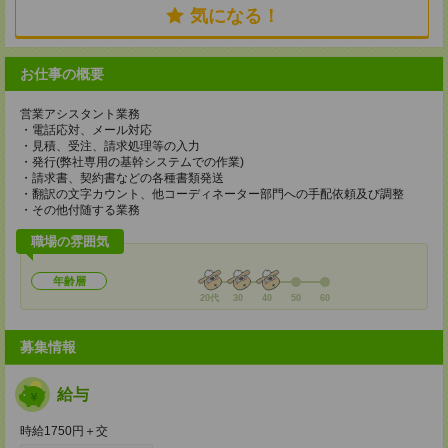
気になる！
お仕事の概要
営業アシスタント業務
・電話応対、メール対応
・見積、受注、請求処理等の入力
・発行(弊社専用の基幹システムでの作業)
・請求書、契約書などの各種書類発送
・翻訳の文字カウント、他コーディネーター部門への手配依頼及び調整
・その他付随する業務
職場の雰囲気
年齢層
20代
30
40
50
60
募集情報
給与
時給1750円＋交