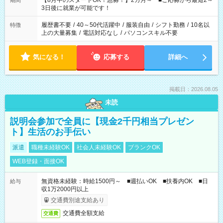
【8月中のスタートOK！急募！】2カ月～ ■ご応募から最短2～
期間
ね。 ※Wワーク希望の方へ 今ご覧のお仕事で希望する勤務時間
3日後に就業が可能です！
と、もう1つのお仕事の勤務時間。 合計で週40時間を超える場
合は応募できません。
履歴書不要
/
40～50代活躍中
/
服装自由
/
シフト勤務
/
10名以
特徴
上の大量募集
/
電話対応なし
/
パソコンスキル不要
気になる！
応募する
詳細へ
掲載日：2026.08.05
未読
説明会参加で全員に【現金2千円相当プレゼン
ト】生活のお手伝い
派遣
職種未経験OK
社会人未経験OK
ブランクOK
WEB登録・面接OK
無資格未経験：時給1500円～ ■週払いOK ■扶養内OK ■日
給与
収1万2000円以上
交通費別途支給あり
交通費全額支給
交通費