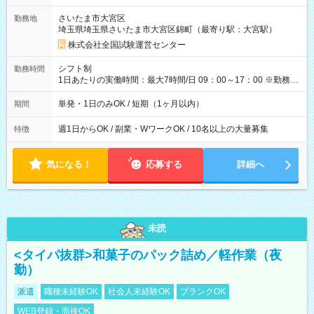
取れます。 ※手数料418円がかかります。 【過去試験日の収入
さいたま市大宮区
勤務地
例】 ・河合塾模擬試験 8:30～17:30（休憩1時間） 時給1,300円
埼玉県埼玉県さいたま市大宮区錦町（最寄り駅：大宮駅）
×8時間＝日収10,400円＋交通費 ※当日の役割により時給＋100
円の場合あり ・国家試験 7:00～13:30（休憩なし） 時給1,300
株式会社全国試験運営センター
円（役割手当＋100円）×6時間＝日収8,400円＋交通費 【試用期
間】試用期間なし
シフト制
勤務時間
1日あたりの実働時間：最大7時間/日 09：00～17：00 ※勤務時
間は 試験により異なります。
単発・1日のみOK / 短期（1ヶ月以内）
期間
週1日からOK / 副業・WワークOK / 10名以上の大量募集
特徴
気になる！
応募する
詳細へ
未読
<タイパ抜群>和菓子のパック詰め／軽作業（夜
勤）
派遣
職種未経験OK
社会人未経験OK
ブランクOK
WEB登録・面接OK