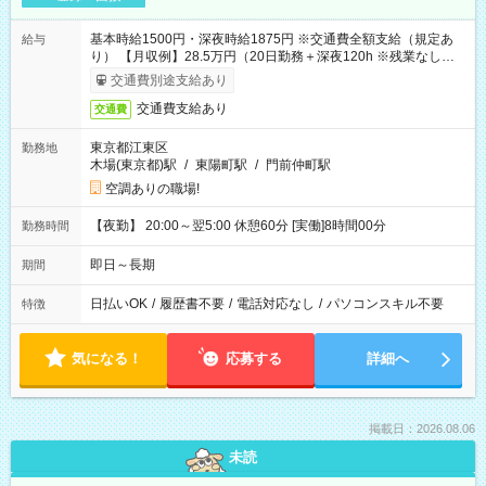
基本時給1500円・深夜時給1875円 ※交通費全額支給（規定あ
給与
り） 【月収例】28.5万円（20日勤務＋深夜120h ※残業なしの場
合）
交通費別途支給あり
交通費支給あり
交通費
東京都江東区
勤務地
木場(東京都)駅
/
東陽町駅
/
門前仲町駅
空調ありの職場!
【夜勤】 20:00～翌5:00 休憩60分 [実働]8時間00分
勤務時間
即日～長期
期間
日払いOK
/
履歴書不要
/
電話対応なし
/
パソコンスキル不要
特徴
気になる！
応募する
詳細へ
掲載日：2026.08.06
未読