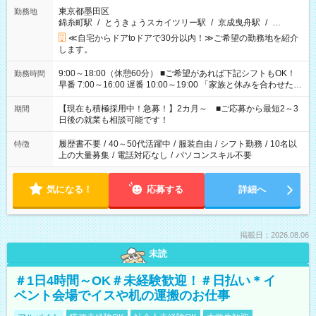
東京都墨田区
勤務地
錦糸町駅
/
とうきょうスカイツリー駅
/
京成曳舟駅
/
…
≪自宅からドアtoドアで30分以内！≫ご希望の勤務地を紹介
します。
9:00～18:00（休憩60分） ■ご希望があれば下記シフトもOK！
勤務時間
早番 7:00～16:00 遅番 10:00～19:00 「家族と休みを合わせた
い」 「余裕を持って夕飯の準備がしたい」 「できれば残業はし
たくない」 など、ご希望を教えてくださいね。 ※Wワーク希望
【現在も積極採用中！急募！】2カ月～ ■ご応募から最短2～3
期間
の方へ 今ご覧のお仕事で希望する勤務時間と、もう1つのお仕事
日後の就業も相談可能です！
の勤務時間。 合計で週40時間を超える場合は応募できません。
履歴書不要
/
40～50代活躍中
/
服装自由
/
シフト勤務
/
10名以
特徴
上の大量募集
/
電話対応なし
/
パソコンスキル不要
気になる！
応募する
詳細へ
掲載日：2026.08.06
未読
＃1日4時間～OK＃未経験歓迎！＃日払い＊イ
ベント会場でイスや机の運搬のお仕事