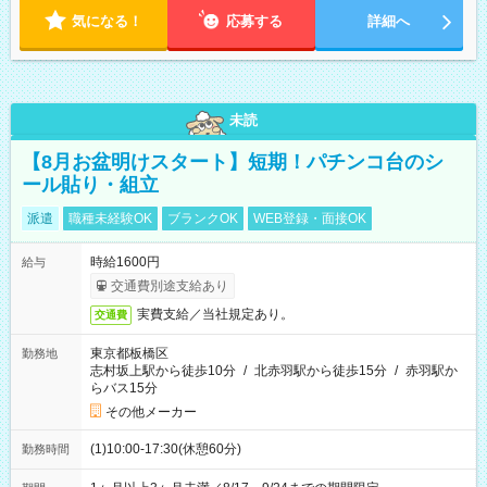
気になる！
応募する
詳細へ
未読
【8月お盆明けスタート】短期！パチンコ台のシ
ール貼り・組立
派遣
職種未経験OK
ブランクOK
WEB登録・面接OK
時給1600円
給与
交通費別途支給あり
実費支給／当社規定あり。
交通費
東京都板橋区
勤務地
志村坂上駅から徒歩10分
/
北赤羽駅から徒歩15分
/
赤羽駅か
らバス15分
その他メーカー
(1)10:00-17:30(休憩60分)
勤務時間