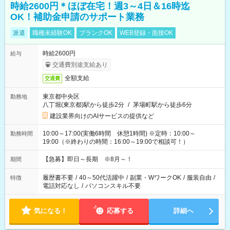
時給2600円＊ほぼ在宅！週3～4日＆16時迄
OK！補助金申請のサポート業務
派遣
職種未経験OK
ブランクOK
WEB登録・面接OK
時給2600円
給与
交通費別途支給あり
全額支給
交通費
東京都中央区
勤務地
八丁堀(東京都)駅から徒歩2分
/
茅場町駅から徒歩6分
建設業界向けのAIサービスの提供など
10:00～17:00(実働6時間 休憩1時間) ※定時：10:00～
勤務時間
19:00（※終わりの時間：16:00～19:00で相談可！）
【急募】即日～長期 ※8月～！
期間
履歴書不要
/
40～50代活躍中
/
副業・WワークOK
/
服装自由
/
特徴
電話対応なし
/
パソコンスキル不要
気になる！
応募する
詳細へ