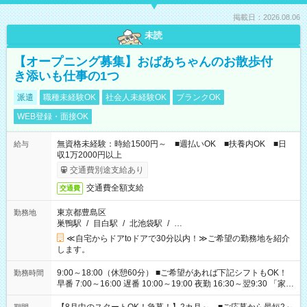
掲載日：2026.08.06
未読
【オープニング募集】おばあちゃんのお散歩付
き添いも仕事の1つ
派遣
職種未経験OK
社会人未経験OK
ブランクOK
WEB登録・面接OK
無資格未経験：時給1500円～ ■週払いOK ■扶養内OK ■日
給与
収1万2000円以上
交通費別途支給あり
交通費全額支給
交通費
東京都豊島区
勤務地
巣鴨駅
/
目白駅
/
北池袋駅
/
…
≪自宅からドアtoドアで30分以内！≫ご希望の勤務地を紹介
します。
9:00～18:00（休憩60分） ■ご希望があれば下記シフトもOK！
勤務時間
早番 7:00～16:00 遅番 10:00～19:00 夜勤 16:30～翌9:30 「家族
と休みを合わせたい」 「余裕を持って夕飯の準備がしたい」
「できれば残業はしたくない」 など、ご希望を教えてください