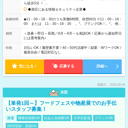
ら徒歩5分
/
…
◆港区にある情報セキュリティ企業◆
◆11：00～18：30のうち実働6時間、休憩60分 ※11：00～18：
勤務時間
00 または 11：30～18：30 。*。ブランクOK！。*。 例え
ば前職が、 在宅/財団法人/事務/コールセンター/受付/販売/カフェ
スタッフ スイーツ販売/ホテルフロント/化粧品販売/など 様々な
＜急募＞即日～長期／8月～9月～も相談OK！応募から最短即日
期間
業界から入社して活躍されています♪
には選考案内♪
日払いOK
/
履歴書不要
/
40～50代活躍中
/
副業・WワークOK
/
特徴
服装自由
/
電話対応なし
気になる！
応募する
詳細へ
掲載日：2026.08.04
未読
【単発1回～】フードフェスや物産展でのお手伝
いスタッフ募集！
派遣
職種未経験OK
社会人未経験OK
大学生歓迎
ブランクOK
WEB登録・面接OK