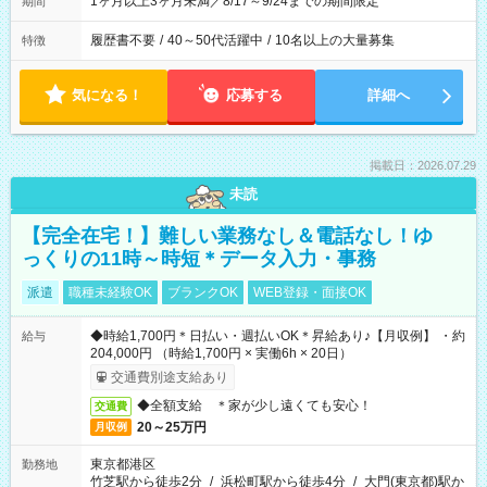
1ヶ月以上3ヶ月未満／8/17～9/24までの期間限定
期間
履歴書不要
/
40～50代活躍中
/
10名以上の大量募集
特徴
気になる！
応募する
詳細へ
掲載日：2026.07.29
未読
【完全在宅！】難しい業務なし＆電話なし！ゆ
っくりの11時～時短＊データ入力・事務
派遣
職種未経験OK
ブランクOK
WEB登録・面接OK
◆時給1,700円＊日払い・週払いOK＊昇給あり♪【月収例】 ・約
給与
204,000円 （時給1,700円 × 実働6h × 20日）
交通費別途支給あり
◆全額支給 ＊家が少し遠くても安心！
交通費
20～25万円
月収例
東京都港区
勤務地
竹芝駅から徒歩2分
/
浜松町駅から徒歩4分
/
大門(東京都)駅か