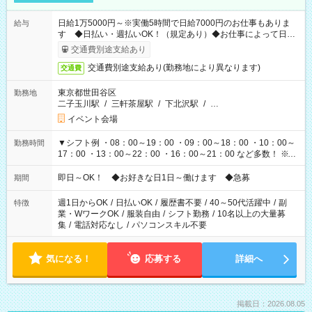
日給1万5000円～※実働5時間で日給7000円のお仕事もありま
給与
す ◆日払い・週払いOK！（規定あり）◆お仕事によって日給
も異なります
交通費別途支給あり
交通費別途支給あり(勤務地により異なります)
交通費
東京都世田谷区
勤務地
二子玉川駅
/
三軒茶屋駅
/
下北沢駅
/
…
イベント会場
▼シフト例 ・08：00～19：00 ・09：00～18：00 ・10：00～
勤務時間
17：00 ・13：00～22：00 ・16：00～21：00 など多数！ ※お
仕事により勤務時間が異なります
即日～OK！ ◆お好きな日1日～働けます ◆急募
期間
週1日からOK
/
日払いOK
/
履歴書不要
/
40～50代活躍中
/
副
特徴
業・WワークOK
/
服装自由
/
シフト勤務
/
10名以上の大量募
集
/
電話対応なし
/
パソコンスキル不要
気になる！
応募する
詳細へ
掲載日：2026.08.05