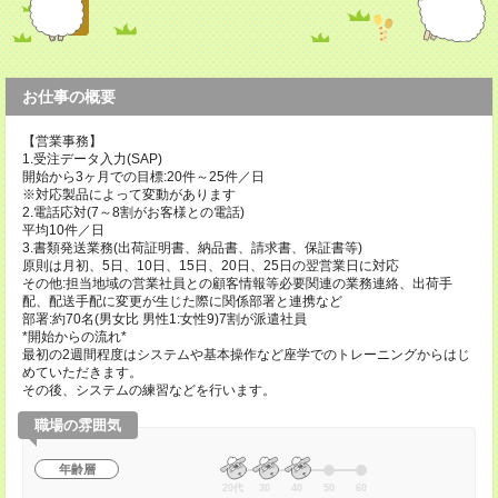
お仕事の概要
【営業事務】
1.受注データ入力(SAP)
開始から3ヶ月での目標:20件～25件／日
※対応製品によって変動があります
2.電話応対(7～8割がお客様との電話)
平均10件／日
3.書類発送業務(出荷証明書、納品書、請求書、保証書等)
原則は月初、5日、10日、15日、20日、25日の翌営業日に対応
その他:担当地域の営業社員との顧客情報等必要関連の業務連絡、出荷手
配、配送手配に変更が生じた際に関係部署と連携など
部署:約70名(男女比 男性1:女性9)7割が派遣社員
*開始からの流れ*
最初の2週間程度はシステムや基本操作など座学でのトレーニングからはじ
めていただきます。
その後、システムの練習などを行います。
職場の雰囲気
年齢層
20代
30
40
50
60