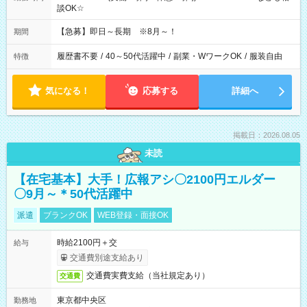
談OK☆
【急募】即日～長期 ※8月～！
期間
履歴書不要
/
40～50代活躍中
/
副業・WワークOK
/
服装自由
特徴
気になる！
応募する
詳細へ
掲載日：2026.08.05
未読
【在宅基本】大手！広報アシ〇2100円エルダー
〇9月～＊50代活躍中
派遣
ブランクOK
WEB登録・面接OK
時給2100円＋交
給与
交通費別途支給あり
交通費実費支給（当社規定あり）
交通費
東京都中央区
勤務地