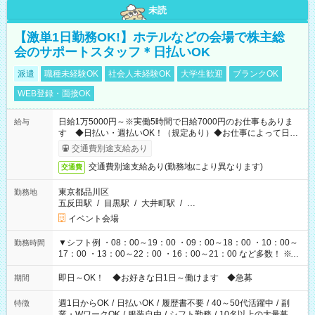
未読
【激単1日勤務OK!】ホテルなどの会場で株主総
会のサポートスタッフ＊日払いOK
派遣
職種未経験OK
社会人未経験OK
大学生歓迎
ブランクOK
WEB登録・面接OK
日給1万5000円～※実働5時間で日給7000円のお仕事もありま
給与
す ◆日払い・週払いOK！（規定あり）◆お仕事によって日給
も異なります
交通費別途支給あり
交通費別途支給あり(勤務地により異なります)
交通費
東京都品川区
勤務地
五反田駅
/
目黒駅
/
大井町駅
/
…
イベント会場
▼シフト例 ・08：00～19：00 ・09：00～18：00 ・10：00～
勤務時間
17：00 ・13：00～22：00 ・16：00～21：00 など多数！ ※お
仕事により勤務時間が異なります
即日～OK！ ◆お好きな日1日～働けます ◆急募
期間
週1日からOK
/
日払いOK
/
履歴書不要
/
40～50代活躍中
/
副
特徴
業・WワークOK
/
服装自由
/
シフト勤務
/
10名以上の大量募