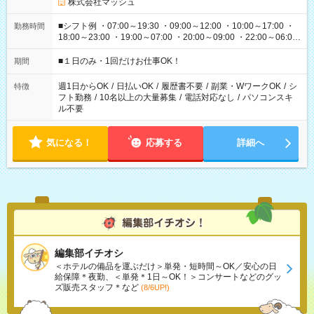
株式会社マッシュ
■シフト例 ・07:00～19:30 ・09:00～12:00 ・10:00～17:00 ・
勤務時間
18:00～23:00 ・19:00～07:00 ・20:00～09:00 ・22:00～06:00
etc ★最短で3時間で5,120円のお仕事から 15時間で2万円近く稼
げるお仕事も！ ご希望のお時間に合わせてご紹介！ ※シフトは
■１日のみ・1回だけお仕事OK！
期間
現場によって異なります。 ※勿論、休憩時間はあるのでご安心
ください！
週1日からOK
/
日払いOK
/
履歴書不要
/
副業・WワークOK
/
シ
特徴
フト勤務
/
10名以上の大量募集
/
電話対応なし
/
パソコンスキ
ル不要
気になる！
応募する
詳細へ
編集部イチオシ
＜ホテルの備品を運ぶだけ＞単発・短時間～OK／安心の日
給保障＊夜勤、＜単発＊1日～OK！＞コンサートなどのグッ
ズ販売スタッフ＊など
(8/6UP!)