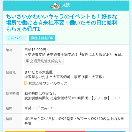
未読
ちいさいかわいいキャラのイベントも！好きな
場所で働ける☆来社不要！働いたその日に給料
もらえる◎/T1
アルバイト
職種未経験OK
日給13,000円～
給与
＋交通費支給 ★交通費全額支給！ ┗案件により規定あり ★日払
いOK！（規定あり） ┗働いたその日に現金GET♪ お仕事後はコ
交通費別途支給あり
ンビニATMから 日払い分を引き落とせます！ 【試用期間】試
用期間なし
さいたま市大宮区
勤務地
埼玉県さいたま市大宮区錦町（最寄り駅：大宮駅）
株式会社ワンベルウッズ
勤務時間は指定なし
勤務時間
変形労働時間制 想定労働時間160時間/月 【シフト例】 ・8：00
～21：00
単発・1日のみOK
期間
週1日からOK / 日払いOK / 副業・WワークOK / 10名以上の大量
特徴
募集