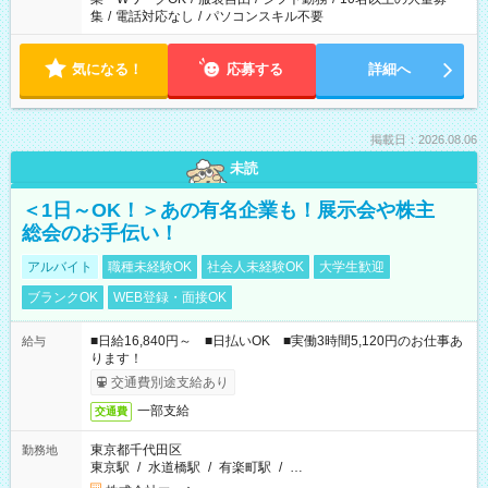
集
/
電話対応なし
/
パソコンスキル不要
気になる！
応募する
詳細へ
掲載日：2026.08.06
未読
＜1日～OK！＞あの有名企業も！展示会や株主
総会のお手伝い！
アルバイト
職種未経験OK
社会人未経験OK
大学生歓迎
ブランクOK
WEB登録・面接OK
■日給16,840円～ ■日払いOK ■実働3時間5,120円のお仕事あ
給与
ります！
交通費別途支給あり
一部支給
交通費
東京都千代田区
勤務地
東京駅
/
水道橋駅
/
有楽町駅
/
…