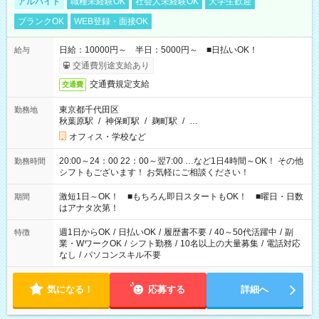
アルバイト
職種未経験OK
社会人未経験OK
大学生歓迎
ブランクOK
WEB登録・面接OK
日給：10000円～ 半日：5000円～ ■日払いOK！
給与
交通費別途支給あり
交通費規定支給
交通費
東京都千代田区
勤務地
秋葉原駅
/
神保町駅
/
麹町駅
/
…
オフィス・学校など
20:00～24：00 22：00～翌7:00 …など1日4時間～OK！ その他
勤務時間
シフトもございます！ お気軽にご相談ください！
激短1日～OK！ ■もちろん即日スタートもOK！ ■曜日・日数
期間
はアナタ次第！
週1日からOK
/
日払いOK
/
履歴書不要
/
40～50代活躍中
/
副
特徴
業・WワークOK
/
シフト勤務
/
10名以上の大量募集
/
電話対応
なし
/
パソコンスキル不要
気になる！
応募する
詳細へ