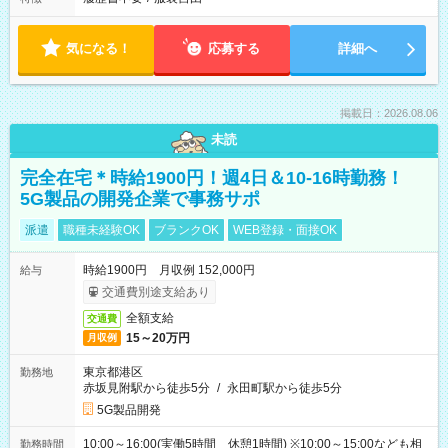
気になる！
応募する
詳細へ
掲載日：2026.08.06
未読
完全在宅＊時給1900円！週4日＆10-16時勤務！
5G製品の開発企業で事務サポ
派遣
職種未経験OK
ブランクOK
WEB登録・面接OK
時給1900円 月収例 152,000円
給与
交通費別途支給あり
全額支給
交通費
15～20万円
月収例
東京都港区
勤務地
赤坂見附駅から徒歩5分
/
永田町駅から徒歩5分
5G製品開発
10:00～16:00(実働5時間 休憩1時間) ※10:00～15:00なども相
勤務時間