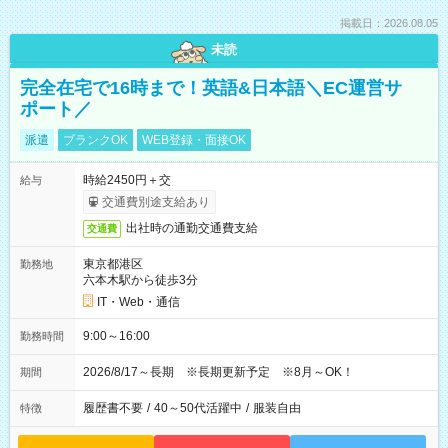
掲載日：2026.08.05
未読
完全在宅で16時まで！英語&日本語＼EC運営サ
ポート／
派遣
ブランクOK
WEB登録・面接OK
時給2450円＋交
給与
交通費別途支給あり
出社時の通勤交通費支給
交通費
東京都港区
勤務地
六本木駅から徒歩3分
IT・Web・通信
9:00～16:00
勤務時間
2026/8/17～長期 ※長期更新予定 ※8月～OK！
期間
履歴書不要
/
40～50代活躍中
/
服装自由
特徴