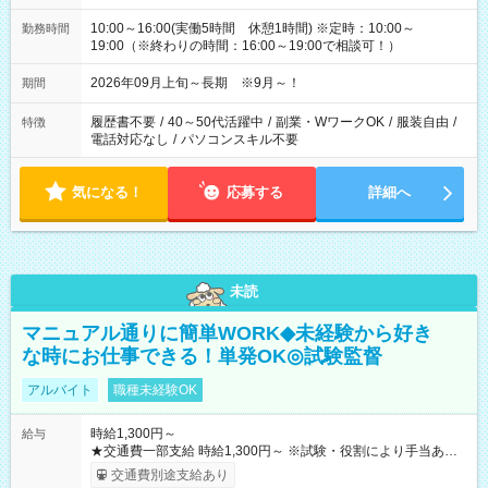
10:00～16:00(実働5時間 休憩1時間) ※定時：10:00～
勤務時間
19:00（※終わりの時間：16:00～19:00で相談可！）
2026年09月上旬～長期 ※9月～！
期間
履歴書不要
/
40～50代活躍中
/
副業・WワークOK
/
服装自由
/
特徴
電話対応なし
/
パソコンスキル不要
気になる！
応募する
詳細へ
未読
マニュアル通りに簡単WORK◆未経験から好き
な時にお仕事できる！単発OK◎試験監督
アルバイト
職種未経験OK
時給1,300円～
給与
★交通費一部支給 時給1,300円～ ※試験・役割により手当あり
※勤務回数により昇給あり 【即給（前払い）オプションあ
交通費別途支給あり
り！】 希望される場合、勤務から1週間ほどで給与の一部を受け