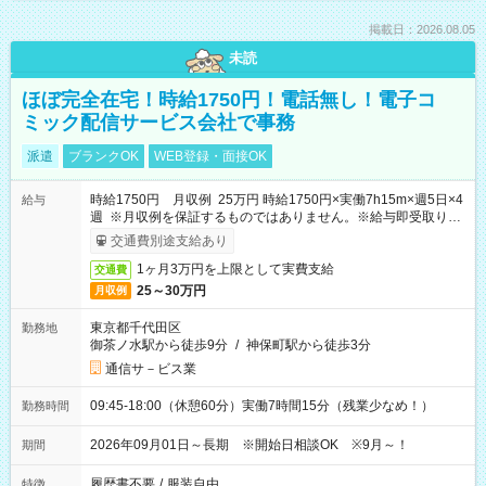
掲載日：2026.08.05
未読
ほぼ完全在宅！時給1750円！電話無し！電子コ
ミック配信サービス会社で事務
派遣
ブランクOK
WEB登録・面接OK
時給1750円 月収例 25万円 時給1750円×実働7h15m×週5日×4
給与
週 ※月収例を保証するものではありません。※給与即受取りサ
ービス利用可（利用条件有）
交通費別途支給あり
1ヶ月3万円を上限として実費支給
交通費
25～30万円
月収例
東京都千代田区
勤務地
御茶ノ水駅から徒歩9分
/
神保町駅から徒歩3分
通信サ－ビス業
09:45-18:00（休憩60分）実働7時間15分（残業少なめ！）
勤務時間
2026年09月01日～長期 ※開始日相談OK ※9月～！
期間
履歴書不要
/
服装自由
特徴