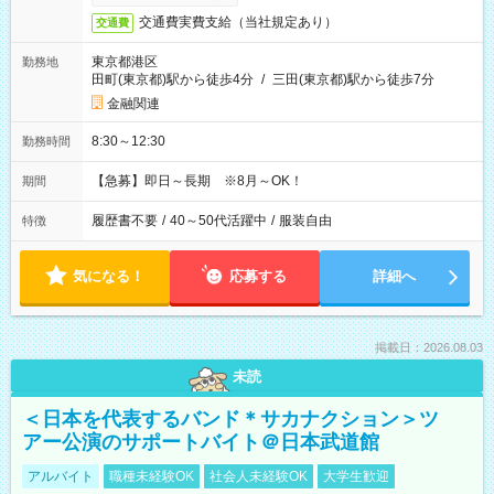
交通費実費支給（当社規定あり）
交通費
東京都港区
勤務地
田町(東京都)駅から徒歩4分
/
三田(東京都)駅から徒歩7分
金融関連
8:30～12:30
勤務時間
【急募】即日～長期 ※8月～OK！
期間
履歴書不要
/
40～50代活躍中
/
服装自由
特徴
気になる！
応募する
詳細へ
掲載日：2026.08.03
未読
＜日本を代表するバンド＊サカナクション＞ツ
アー公演のサポートバイト＠日本武道館
アルバイト
職種未経験OK
社会人未経験OK
大学生歓迎