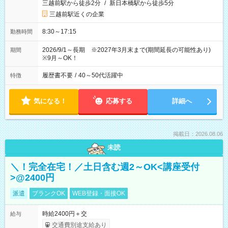
三越前駅から徒歩2分
/
新日本橋駅から徒歩5分
三越前駅近くの企業
8:30～17:15
勤務時間
2026/9/1～長期 ※2027年3月末まで(期間延長の可能性あり)
期間
※9月～OK！
履歴書不要
/
40～50代活躍中
特徴
気になる！
応募する
詳細へ
掲載日：2026.08.06
未読
＼！完全在宅！／土日含む週2～OK<講座受付
>@2400円
派遣
ブランクOK
WEB登録・面接OK
時給2400円＋交
給与
交通費別途支給あり