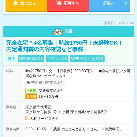
気になる！
応募する
詳細へ
掲載日：2026.08.06
未読
完全在宅＊4名募集！時給1750円！未経験OK！
内定通知書の内容確認など事務
派遣
職種未経験OK
ブランクOK
WEB登録・面接OK
時給1750円＋交 【月収例】290,937円～ ■給与の前払いが可
給与
能な速払いサービスあり
交通費別途支給あり
交通費支給あり
交通費
25～30万円
月収例
東京都千代田区
勤務地
東京駅から徒歩1分
/
京橋(東京都)駅から徒歩5分
人材サービス会社
9:30～18:15 ※残業はほとんどありません。※休憩60分。
勤務時間