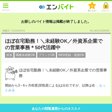
0
メニュー
気になる！
ログイン
お探しのバイト情報は掲載が終了しました。
掲載日 :2026
/
06
/
04
No.MJS1689868
ほぼ在宅勤務！＼未経験OK／外資系企業で
の営業事務＊50代活躍中
派遣
職種未経験OK
ブランクOK
WEB登録・面接OK
ほぼ在宅勤務！＼未経験OK／外資系企業での営業事
務
開始から3～6ヶ月程度(習熟度による)は出社ですが、以降は在
...もっ
とみる
あなたの閲覧履歴からのオススメ