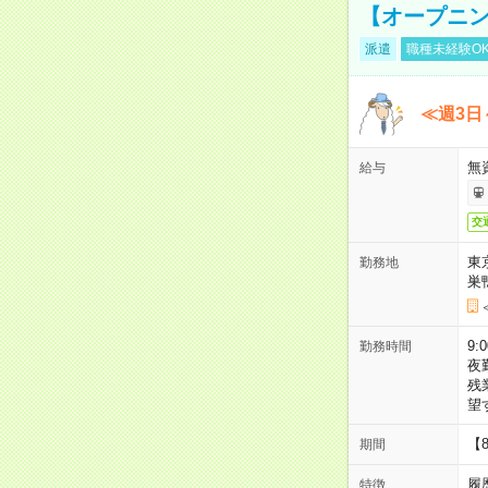
【オープニン
派遣
職種未経験O
≪週3日
無
給与
交
東
勤務地
巣
9:
勤務時間
夜
残
望
【
期間
履
特徴