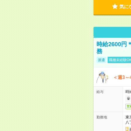
気に
時給2600
務
派遣
職種未経験O
＜週3～
時給
給与
交
東
勤務地
八