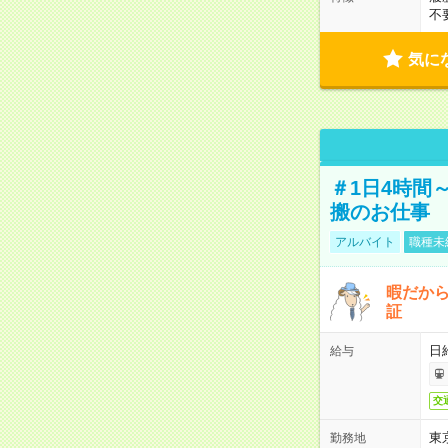
不
気に
＃1日4時間
搬のお仕事
アルバイト
職種未
暇だか
証
日
給与
交
東
勤務地