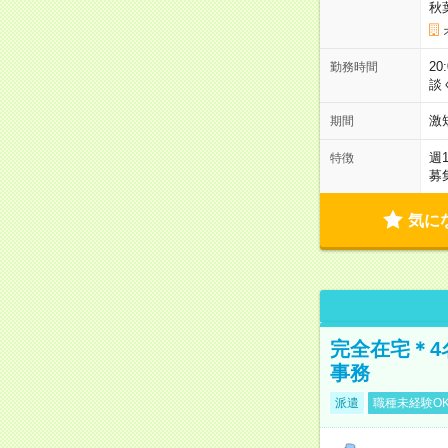
秋
2
勤務時間
談
激
期間
週
特徴
募
気に
完全在宅＊4
事務
派遣
職種未経験O