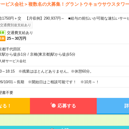
サービス会社＞複数名の大募集！グラントウキョウサウスタワ
給1750円＋交 【月収例】290,937円～ ■給与の前払いが可能な速払いサー
交通費別途支給あり
交通費支給あり
通費
25～30万円
収例
京都千代田区
京駅から徒歩1分
/
京橋(東京都)駅から徒歩5分
人材サービス会社
:30～18:15 ※残業はほとんどありません。※休憩60分。
026/10/01～長期 ※開始日はご相談可能です！ ※10月～！
歴書不要
なる！
応募する
詳