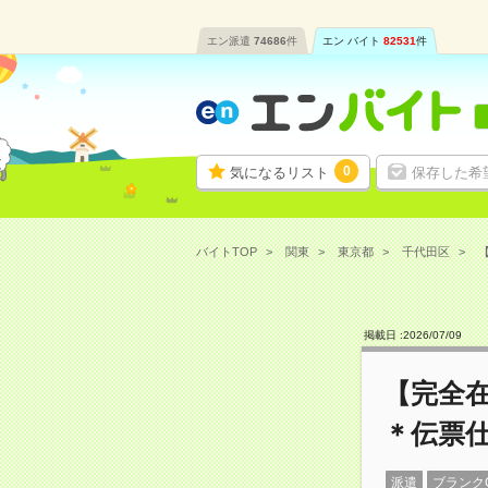
エン派遣
74686
件
エン バイト
82531
件
0
気になるリスト
保存した希
バイトTOP
関東
東京都
千代田区
掲載日 :
2026
/
07
/
09
【完全
＊伝票
派遣
ブランク