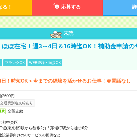
なる！
応募する
詳
未読
円＊ほぼ在宅！週3～4日＆16時迄OK！補助金申請
K
ブランクOK
WEB登録・面接OK
4日！時短OK＞今までの経験を活かせるお仕事！＠電話なし
2600円
交通費別途支給あり
全額支給
通費
京都中央区
丁堀(東京都)駅から徒歩2分
/
茅場町駅から徒歩6分
建設業界向けのAIサービスの提供など