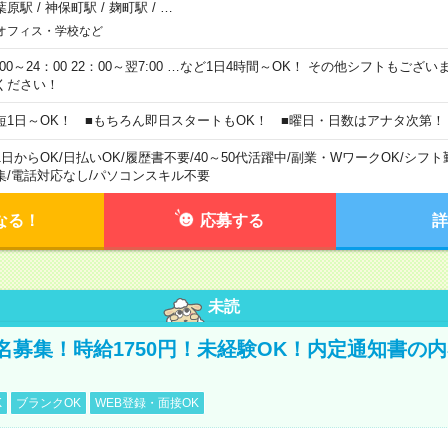
葉原駅
/
神保町駅
/
麹町駅
/
…
オフィス・学校など
0:00～24：00 22：00～翌7:00 …など1日4時間～OK！ その他シフトもござ
ください！
短1日～OK！ ■もちろん即日スタートもOK！ ■曜日・日数はアナタ次第！
1日からOK
/
日払いOK
/
履歴書不要
/
40～50代活躍中
/
副業・WワークOK
/
シフト
集
/
電話対応なし
/
パソコンスキル不要
なる！
応募する
詳
未読
名募集！時給1750円！未経験OK！内定通知書の
K
ブランクOK
WEB登録・面接OK