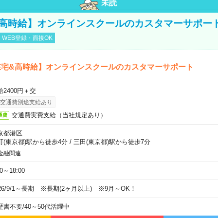
未読
&高時給】オンラインスクールのカスタマーサポー
WEB登録・面接OK
在宅&高時給】オンラインスクールのカスタマーサポート
給2400円＋交
交通費別途支給あり
交通費実費支給（当社規定あり）
通費
京都港区
町(東京都)駅から徒歩4分
/
三田(東京都)駅から徒歩7分
金融関連
00～18:00
026/9/1～長期 ※長期(2ヶ月以上) ※9月～OK！
歴書不要
/
40～50代活躍中