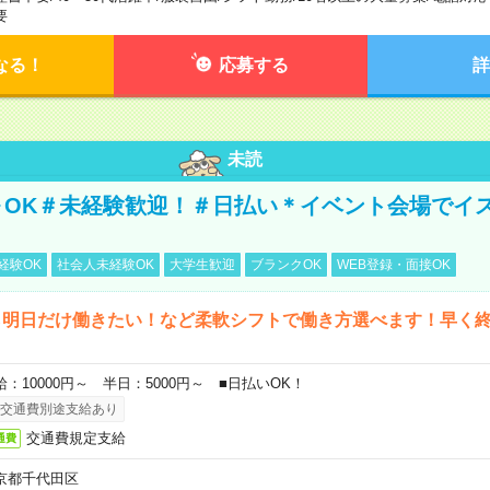
要
なる！
応募する
詳
未読
～OK＃未経験歓迎！＃日払い＊イベント会場でイ
経験OK
社会人未経験OK
大学生歓迎
ブランクOK
WEB登録・面接OK
ら明日だけ働きたい！など柔軟シフトで働き方選べます！早く
給：10000円～ 半日：5000円～ ■日払いOK！
交通費別途支給あり
交通費規定支給
通費
京都千代田区