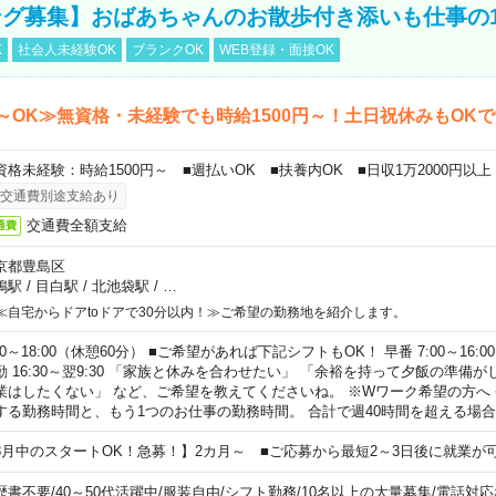
グ募集】おばあちゃんのお散歩付き添いも仕事の
K
社会人未経験OK
ブランクOK
WEB登録・面接OK
～OK≫無資格・未経験でも時給1500円～！土日祝休みもOK
資格未経験：時給1500円～ ■週払いOK ■扶養内OK ■日収1万2000円以上
交通費別途支給あり
交通費全額支給
通費
京都豊島区
鴨駅
/
目白駅
/
北池袋駅
/
…
≪自宅からドアtoドアで30分以内！≫ご希望の勤務地を紹介します。
00～18:00（休憩60分） ■ご希望があれば下記シフトもOK！ 早番 7:00～16:00 遅
勤 16:30～翌9:30 「家族と休みを合わせたい」 「余裕を持って夕飯の準備
業はしたくない」 など、ご希望を教えてくださいね。 ※Wワーク希望の方へ
する勤務時間と、もう1つのお仕事の勤務時間。 合計で週40時間を超える場
8月中のスタートOK！急募！】2カ月～ ■ご応募から最短2～3日後に就業が
歴書不要
/
40～50代活躍中
/
服装自由
/
シフト勤務
/
10名以上の大量募集
/
電話対応