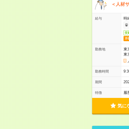
＜人材
時
給与
交
月
東
勤務地
東
9
勤務時間
2
期間
履
特徴
気に