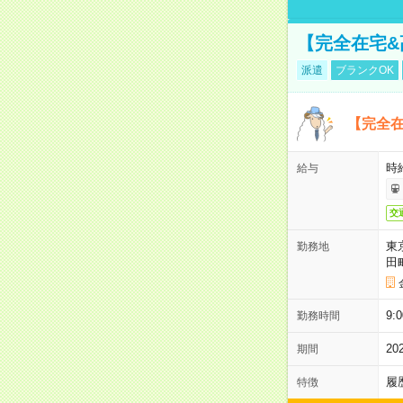
【完全在宅
派遣
ブランクOK
【完全
時
給与
交
東
勤務地
田
9:
勤務時間
2
期間
履
特徴