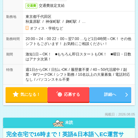
交通費規定支給
交通費
東京都千代田区
勤務地
秋葉原駅
/
神保町駅
/
麹町駅
/
…
オフィス・学校など
20:00～24：00 22：00～翌7:00 …など1日4時間～OK！ その他
勤務時間
シフトもございます！ お気軽にご相談ください！
激短1日～OK！ ■もちろん即日スタートもOK！ ■曜日・日数
期間
はアナタ次第！
週1日からOK
/
日払いOK
/
履歴書不要
/
40～50代活躍中
/
副
特徴
業・WワークOK
/
シフト勤務
/
10名以上の大量募集
/
電話対応
なし
/
パソコンスキル不要
気になる！
応募する
詳細へ
掲載日：2026.08.05
未読
完全在宅で16時まで！英語&日本語＼EC運営サ