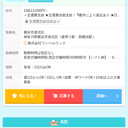
日給13,000円～
給与
＋交通費支給 ★交通費全額支給！ ┗案件により規定あり ★日払
いOK！（規定あり） ┗働いたその日に現金GET♪ お仕事後はコ
交通費別途支給あり
ンビニATMから 日払い分を引き落とせます！ 【試用期間】試
用期間なし
横浜市港北区
勤務地
神奈川県横浜市港北区（最寄り駅：新横浜駅）
株式会社ワンベルウッズ
勤務時間は指定なし
勤務時間
変形労働時間制 想定労働時間160時間/月 【シフト例】 ・8：00
～21：00
単発・1日のみOK
期間
週1日からOK / 日払いOK / 副業・WワークOK / 10名以上の大量
特徴
募集
気になる！
応募する
詳細へ
未読