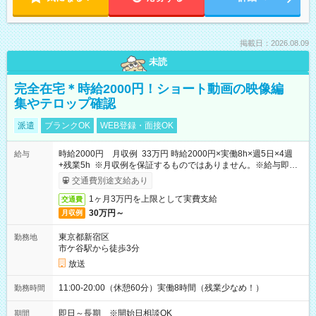
掲載日：2026.08.09
未読
完全在宅＊時給2000円！ショート動画の映像編
集やテロップ確認
派遣
ブランクOK
WEB登録・面接OK
時給2000円 月収例 33万円 時給2000円×実働8h×週5日×4週
給与
+残業5h ※月収例を保証するものではありません。※給与即受
取りサービス利用可（利用条件有）
交通費別途支給あり
1ヶ月3万円を上限として実費支給
交通費
30万円～
月収例
東京都新宿区
勤務地
市ケ谷駅から徒歩3分
放送
11:00-20:00（休憩60分）実働8時間（残業少なめ！）
勤務時間
即日～長期 ※開始日相談OK
期間