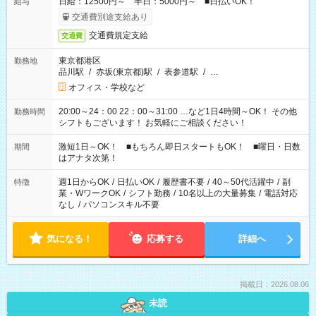
日給：12500円～ 半日：5000円～ ■日払いOK！
給与
交通費別途支給あり
交通費規定支給
交通費
東京都港区
勤務地
品川駅
/
赤坂(東京都)駅
/
表参道駅
/
…
オフィス・学校など
20:00～24：00 22：00～31:00 …など1日4時間～OK！ その他
勤務時間
シフトもございます！ お気軽にご相談ください！
激短1日～OK！ ■もちろん即日スタートもOK！ ■曜日・日数
期間
はアナタ次第！
週1日からOK
/
日払いOK
/
履歴書不要
/
40～50代活躍中
/
副
特徴
業・WワークOK
/
シフト勤務
/
10名以上の大量募集
/
電話対応
なし
/
パソコンスキル不要
気になる！
応募する
詳細へ
掲載日：2026.08.06
未読