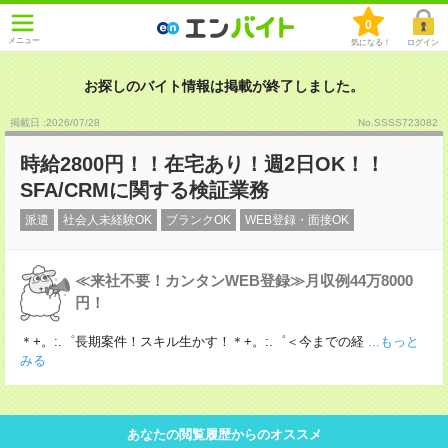
0
メニュー
気になる！
ログイン
お探しのバイト情報は掲載が終了しました。
掲載日 :2026
/
07
/
28
No.SSSS723082
時給2800円！！在宅あり！週2日OK！！
SFA/CRMに関する検証業務
派遣
社会人未経験OK
ブランクOK
WEB登録・面接OK
≪来社不要！カンタンWEB登録≫月収例44万8000
円！
＊+。:.゜長期案件！スキル生かす！＊+。:.゜＜今までの経
...もっと
みる
あなたの閲覧履歴からのオススメ