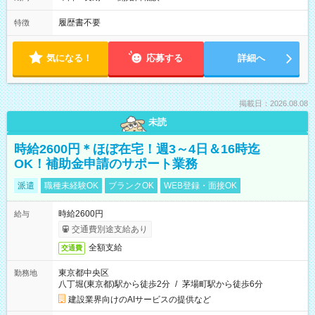
履歴書不要
特徴
気になる！
応募する
詳細へ
掲載日：2026.08.08
未読
時給2600円＊ほぼ在宅！週3～4日＆16時迄
OK！補助金申請のサポート業務
派遣
職種未経験OK
ブランクOK
WEB登録・面接OK
時給2600円
給与
交通費別途支給あり
全額支給
交通費
東京都中央区
勤務地
八丁堀(東京都)駅から徒歩2分
/
茅場町駅から徒歩6分
建設業界向けのAIサービスの提供など