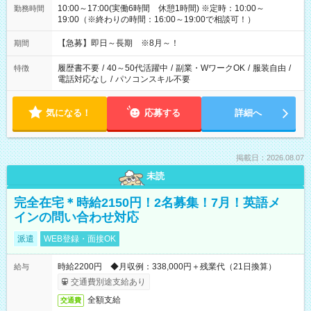
10:00～17:00(実働6時間 休憩1時間) ※定時：10:00～
勤務時間
19:00（※終わりの時間：16:00～19:00で相談可！）
【急募】即日～長期 ※8月～！
期間
履歴書不要
/
40～50代活躍中
/
副業・WワークOK
/
服装自由
/
特徴
電話対応なし
/
パソコンスキル不要
気になる！
応募する
詳細へ
掲載日：2026.08.07
未読
完全在宅＊時給2150円！2名募集！7月！英語メ
インの問い合わせ対応
派遣
WEB登録・面接OK
時給2200円 ◆月収例：338,000円＋残業代（21日換算）
給与
交通費別途支給あり
全額支給
交通費