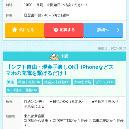
10/01～長期 ※開始日ご相談ください！
期間
履歴書不要
/
40～50代活躍中
特徴
気になる！
応募する
詳細へ
掲載日：2026.08.07
未読
【シフト自由・現金手渡しOK】iPhoneなどス
マホの充電を繋げるだけ！
派遣
職種未経験OK
社会人未経験OK
大学生歓迎
ブランクOK
WEB登録・面接OK
時給1414円～ ▼日払いOK（規定あり） ■初勤務手当あり
給与
※規定による
東京都新宿区
勤務地
新宿駅から徒歩
/
新宿三丁目駅から徒歩
/
高田馬場駅から徒歩
/
…