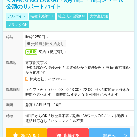
＜SEKAI NO OWARI＊8月15日・16日＞ドーム
公演のサポートバイト
アルバイト
職種未経験OK
社会人未経験OK
大学生歓迎
ブランクOK
時給1250円～
給与
交通費別途支給あり
支給（規定有り）
交通費
東京都文京区
勤務地
後楽園駅から徒歩5分
/
水道橋駅から徒歩5分
/
春日(東京都)駅
から徒歩7分
株式会社ライブパワー
＜シフト例＞ 7:00～23:00 13:30～22:00 上記の時間から好きな
勤務時間
時間を選べます！ ※時間は変更となる可能性があります
急募！8月15日・16日
期間
週1日からOK
/
履歴書不要
/
副業・WワークOK
/
シフト勤務
/
特徴
電話対応なし
/
パソコンスキル不要
気になる！
応募する
詳細へ