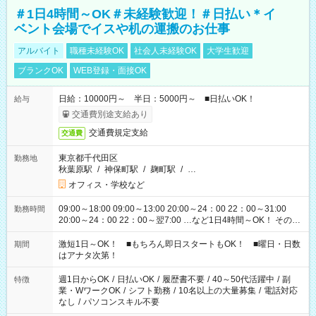
＃1日4時間～OK＃未経験歓迎！＃日払い＊イ
ベント会場でイスや机の運搬のお仕事
アルバイト
職種未経験OK
社会人未経験OK
大学生歓迎
ブランクOK
WEB登録・面接OK
日給：10000円～ 半日：5000円～ ■日払いOK！
給与
交通費別途支給あり
交通費規定支給
交通費
東京都千代田区
勤務地
秋葉原駅
/
神保町駅
/
麹町駅
/
…
オフィス・学校など
09:00～18:00 09:00～13:00 20:00～24：00 22：00～31:00
勤務時間
20:00～24：00 22：00～翌7:00 …など1日4時間～OK！ その他
シフトもございます！ お気軽にご相談ください！
激短1日～OK！ ■もちろん即日スタートもOK！ ■曜日・日数
期間
はアナタ次第！
週1日からOK
/
日払いOK
/
履歴書不要
/
40～50代活躍中
/
副
特徴
業・WワークOK
/
シフト勤務
/
10名以上の大量募集
/
電話対応
なし
/
パソコンスキル不要