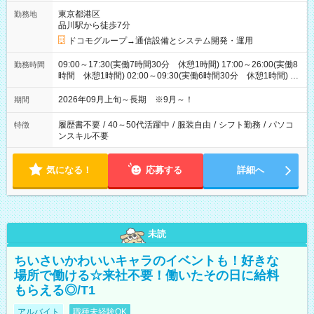
東京都港区
勤務地
品川駅から徒歩7分
ドコモグループ→通信設備とシステム開発・運用
09:00～17:30(実働7時間30分 休憩1時間) 17:00～26:00(実働8
勤務時間
時間 休憩1時間) 02:00～09:30(実働6時間30分 休憩1時間) ※
日勤は就業時間1/夜勤は就業時間2.3を連続で行って頂きます
2026年09月上旬～長期 ※9月～！
期間
履歴書不要
/
40～50代活躍中
/
服装自由
/
シフト勤務
/
パソコ
特徴
ンスキル不要
気になる！
応募する
詳細へ
未読
ちいさいかわいいキャラのイベントも！好きな
場所で働ける☆来社不要！働いたその日に給料
もらえる◎/T1
アルバイト
職種未経験OK