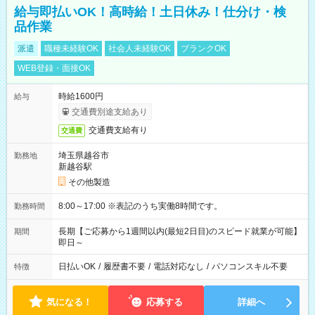
給与即払いOK！高時給！土日休み！仕分け・検
品作業
派遣
職種未経験OK
社会人未経験OK
ブランクOK
WEB登録・面接OK
時給1600円
給与
交通費別途支給あり
交通費支給有り
交通費
埼玉県越谷市
勤務地
新越谷駅
その他製造
8:00～17:00 ※表記のうち実働8時間です。
勤務時間
長期【ご応募から1週間以内(最短2日目)のスピード就業が可能】
期間
即日～
日払いOK
/
履歴書不要
/
電話対応なし
/
パソコンスキル不要
特徴
気になる！
応募する
詳細へ