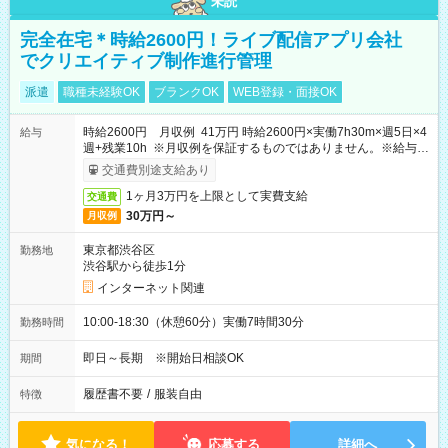
未読
完全在宅＊時給2600円！ライブ配信アプリ会社
でクリエイティブ制作進行管理
派遣
職種未経験OK
ブランクOK
WEB登録・面接OK
時給2600円 月収例 41万円 時給2600円×実働7h30m×週5日×4
給与
週+残業10h ※月収例を保証するものではありません。※給与即
受取りサービス利用可（利用条件有）
交通費別途支給あり
1ヶ月3万円を上限として実費支給
交通費
30万円～
月収例
東京都渋谷区
勤務地
渋谷駅から徒歩1分
インターネット関連
10:00-18:30（休憩60分）実働7時間30分
勤務時間
即日～長期 ※開始日相談OK
期間
履歴書不要
/
服装自由
特徴
気になる！
応募する
詳細へ