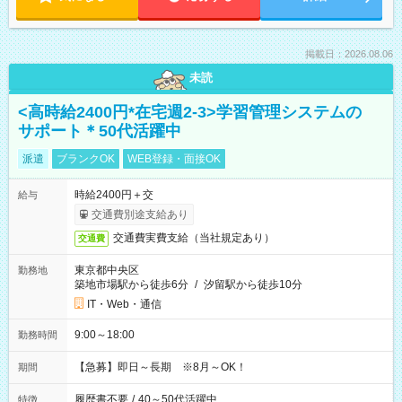
掲載日：2026.08.06
未読
<高時給2400円*在宅週2-3>学習管理システムの
サポート＊50代活躍中
派遣
ブランクOK
WEB登録・面接OK
時給2400円＋交
給与
交通費別途支給あり
交通費実費支給（当社規定あり）
交通費
東京都中央区
勤務地
築地市場駅から徒歩6分
/
汐留駅から徒歩10分
IT・Web・通信
9:00～18:00
勤務時間
【急募】即日～長期 ※8月～OK！
期間
履歴書不要
/
40～50代活躍中
特徴