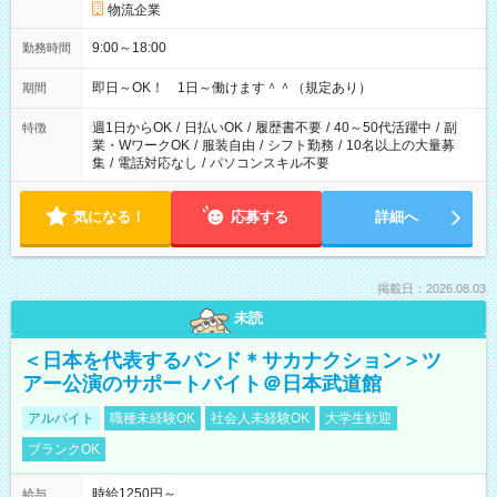
物流企業
9:00～18:00
勤務時間
即日～OK！ 1日～働けます＾＾（規定あり）
期間
週1日からOK
/
日払いOK
/
履歴書不要
/
40～50代活躍中
/
副
特徴
業・WワークOK
/
服装自由
/
シフト勤務
/
10名以上の大量募
集
/
電話対応なし
/
パソコンスキル不要
気になる！
応募する
詳細へ
掲載日：2026.08.03
未読
＜日本を代表するバンド＊サカナクション＞ツ
アー公演のサポートバイト＠日本武道館
アルバイト
職種未経験OK
社会人未経験OK
大学生歓迎
ブランクOK
時給1250円～
給与