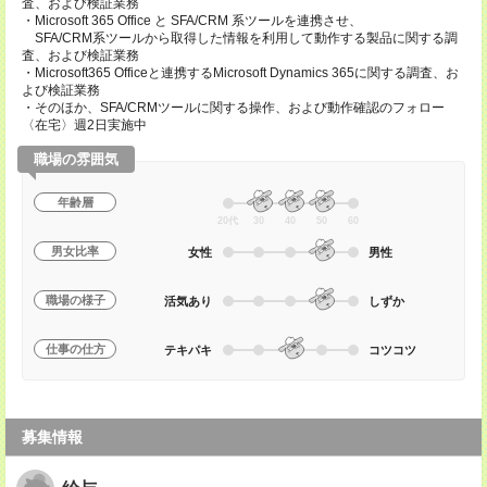
査、および検証業務
・Microsoft 365 Office と SFA/CRM 系ツールを連携させ、
SFA/CRM系ツールから取得した情報を利用して動作する製品に関する調
査、および検証業務
・Microsoft365 Officeと連携するMicrosoft Dynamics 365に関する調査、お
よび検証業務
・そのほか、SFA/CRMツールに関する操作、および動作確認のフォロー
〈在宅〉週2日実施中
職場の雰囲気
年齢層
20代
30
40
50
60
男女比率
女性
男性
職場の様子
活気あり
しずか
仕事の仕方
テキパキ
コツコツ
募集情報