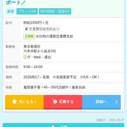
ポート／
派遣
ブランクOK
WEB登録・面接OK
時給2450円＋交
給与
交通費別途支給あり
出社時の通勤交通費支給
交通費
東京都港区
勤務地
六本木駅から徒歩3分
IT・Web・通信
9:00～16:00
勤務時間
2026/8/17～長期 ※長期更新予定 ※8月～OK！
期間
履歴書不要
/
40～50代活躍中
/
服装自由
特徴
気になる！
応募する
詳細へ
掲載日：2026.08.07