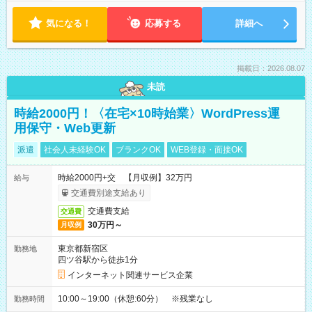
気になる！
応募する
詳細へ
掲載日：2026.08.07
未読
時給2000円！〈在宅×10時始業〉WordPress運
用保守・Web更新
派遣
社会人未経験OK
ブランクOK
WEB登録・面接OK
時給2000円+交 【月収例】32万円
給与
交通費別途支給あり
交通費支給
交通費
30万円～
月収例
東京都新宿区
勤務地
四ツ谷駅から徒歩1分
インターネット関連サービス企業
10:00～19:00（休憩:60分） ※残業なし
勤務時間