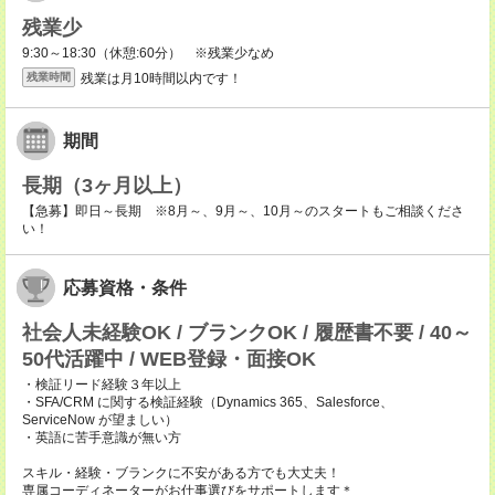
残業少
9:30～18:30（休憩:60分） ※残業少なめ
残業は月10時間以内です！
残業時間
期間
長期（3ヶ月以上）
【急募】即日～長期 ※8月～、9月～、10月～のスタートもご相談くださ
い！
応募資格・条件
社会人未経験OK / ブランクOK / 履歴書不要 / 40～
50代活躍中 / WEB登録・面接OK
・検証リード経験３年以上
・SFA/CRM に関する検証経験（Dynamics 365、Salesforce、
ServiceNow が望ましい）
・英語に苦手意識が無い方
スキル・経験・ブランクに不安がある方でも大丈夫！
専属コーディネーターがお仕事選びをサポートします＊