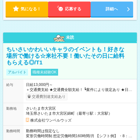
気になる！
応募する
詳細へ
未読
ちいさいかわいいキャラのイベントも！好きな
場所で働ける☆来社不要！働いたその日に給料
もらえる◎/T1
アルバイト
職種未経験OK
日給13,000円～
給与
＋交通費支給 ★交通費全額支給！ ┗案件により規定あり ★日払
いOK！（規定あり） ┗働いたその日に現金GET♪ お仕事後はコ
交通費別途支給あり
ンビニATMから 日払い分を引き落とせます！ 【試用期間】試
用期間なし
さいたま市大宮区
勤務地
埼玉県さいたま市大宮区錦町（最寄り駅：大宮駅）
株式会社ワンベルウッズ
勤務時間は指定なし
勤務時間
変形労働時間制 想定労働時間160時間/月 【シフト例】 ・8：00