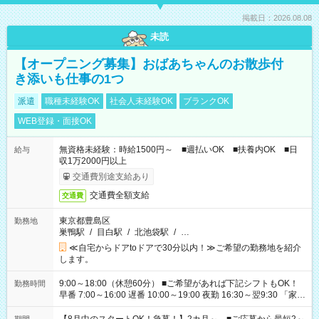
掲載日：2026.08.08
未読
【オープニング募集】おばあちゃんのお散歩付
き添いも仕事の1つ
派遣
職種未経験OK
社会人未経験OK
ブランクOK
WEB登録・面接OK
無資格未経験：時給1500円～ ■週払いOK ■扶養内OK ■日
給与
収1万2000円以上
交通費別途支給あり
交通費全額支給
交通費
東京都豊島区
勤務地
巣鴨駅
/
目白駅
/
北池袋駅
/
…
≪自宅からドアtoドアで30分以内！≫ご希望の勤務地を紹介
します。
9:00～18:00（休憩60分） ■ご希望があれば下記シフトもOK！
勤務時間
早番 7:00～16:00 遅番 10:00～19:00 夜勤 16:30～翌9:30 「家族
と休みを合わせたい」 「余裕を持って夕飯の準備がしたい」
「できれば残業はしたくない」 など、ご希望を教えてください