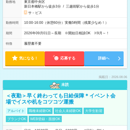
東京都中央区
勤務地
新日本橋駅から徒歩3分
/
三越前駅から徒歩1分
サ－ビス
10:00-16:00（休憩60分）実働5時間（残業少なめ！）
勤務時間
2026年09月01日～長期 ※開始日相談OK ※9月～！
期間
履歴書不要
特徴
気になる！
応募する
詳細へ
掲載日：2026.08.06
未読
＜夜勤＞早く終わっても日給保障＊イベント会
場でイスや机をコツコツ運搬
アルバイト
職種未経験OK
社会人未経験OK
大学生歓迎
ブランクOK
WEB登録・面接OK