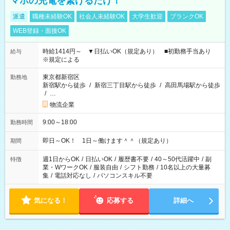
マホの充電を繋げるだけ！
派遣
職種未経験OK
社会人未経験OK
大学生歓迎
ブランクOK
WEB登録・面接OK
時給1414円～ ▼日払いOK（規定あり） ■初勤務手当あり
給与
※規定による
東京都新宿区
勤務地
新宿駅から徒歩
/
新宿三丁目駅から徒歩
/
高田馬場駅から徒歩
/
…
物流企業
9:00～18:00
勤務時間
即日～OK！ 1日～働けます＾＾（規定あり）
期間
週1日からOK
/
日払いOK
/
履歴書不要
/
40～50代活躍中
/
副
特徴
業・WワークOK
/
服装自由
/
シフト勤務
/
10名以上の大量募
集
/
電話対応なし
/
パソコンスキル不要
気になる！
応募する
詳細へ