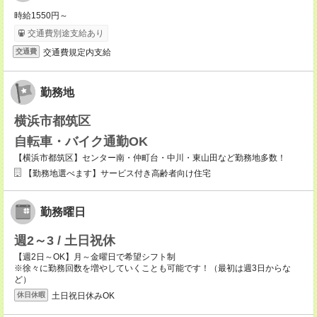
時給1550円～
交通費別途支給あり
交通費規定内支給
交通費
勤務地
横浜市都筑区
自転車・バイク通勤OK
【横浜市都筑区】センター南・仲町台・中川・東山田など勤務地多数！
【勤務地選べます】サービス付き高齢者向け住宅
勤務曜日
週2～3 / 土日祝休
【週2日～OK】月～金曜日で希望シフト制
※徐々に勤務回数を増やしていくことも可能です！（最初は週3日からな
ど）
土日祝日休みOK
休日休暇