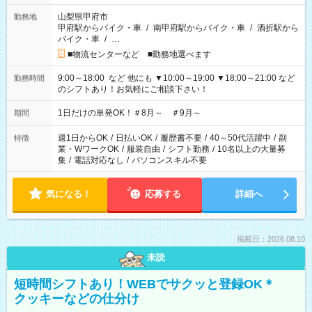
山梨県甲府市
勤務地
甲府駅からバイク・車
/
南甲府駅からバイク・車
/
酒折駅から
バイク・車
/
…
■物流センターなど ■勤務地選べます
9:00～18:00 など 他にも ▼10:00～19:00 ▼18:00～21:00 など
勤務時間
のシフトあり！お気軽にご相談下さい！
1日だけの単発OK！＃8月～ ＃9月～
期間
週1日からOK
/
日払いOK
/
履歴書不要
/
40～50代活躍中
/
副
特徴
業・WワークOK
/
服装自由
/
シフト勤務
/
10名以上の大量募
集
/
電話対応なし
/
パソコンスキル不要
気になる！
応募する
詳細へ
掲載日：2026.08.10
未読
短時間シフトあり！WEBでサクッと登録OK＊
クッキーなどの仕分け