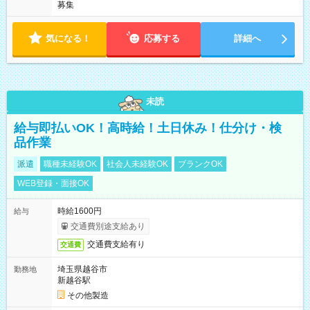
募集
気になる！
応募する
詳細へ
未読
給与即払いOK！高時給！土日休み！仕分け・検
品作業
派遣
職種未経験OK
社会人未経験OK
ブランクOK
WEB登録・面接OK
時給1600円
給与
交通費別途支給あり
交通費支給有り
交通費
埼玉県越谷市
勤務地
新越谷駅
その他製造