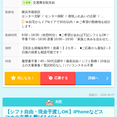
交通費全額支給
交通費
横浜市都筑区
勤務地
センター北駅
/
センター南駅
/
都筑ふれあいの丘駅
/
…
≪自宅からドアtoドアで30分以内！≫ご希望の勤務地を紹介
します。
9:00～18:00（休憩60分） ■ご希望があれば下記シフトもOK！
勤務時間
早番 7:00～16:00 遅番 10:00～19:00 「家族と休みを合わせた
い」 「余裕を持って夕飯の準備がしたい」 「できれば残業はし
たくない」 など、ご希望を教えてくださいね。 ※Wワーク希望
【現在も積極採用中！急募！】2カ月～ ■ご応募から最短2～3
期間
の方へ 今ご覧のお仕事で希望する勤務時間と、もう1つのお仕事
日後の就業も相談可能です！
の勤務時間。 合計で週40時間を超える場合は応募できません。
履歴書不要
/
40～50代活躍中
/
服装自由
/
シフト勤務
/
10名以
特徴
上の大量募集
/
電話対応なし
/
パソコンスキル不要
気になる！
応募する
詳細へ
掲載日：2026.08.07
未読
【シフト自由・現金手渡しOK】iPhoneなどス