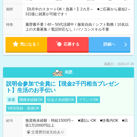
と休みを合わせたい」 「余裕を持って夕飯の準備がしたい」
「できれば残業はしたくない」 など、ご希望を教えてください
【8月中のスタートOK！急募！】2カ月～ ■ご応募から最短2～
期間
ね。 ※Wワーク希望の方へ 今ご覧のお仕事で希望する勤務時間
3日後に就業が可能です！
と、もう1つのお仕事の勤務時間。 合計で週40時間を超える場
合は応募できません。
履歴書不要
/
40～50代活躍中
/
服装自由
/
シフト勤務
/
10名以
特徴
上の大量募集
/
電話対応なし
/
パソコンスキル不要
気になる！
応募する
詳細へ
掲載日：2026.07.30
未読
説明会参加で全員に【現金2千円相当プレゼン
ト】生活のお手伝い
派遣
職種未経験OK
社会人未経験OK
ブランクOK
WEB登録・面接OK
無資格未経験：時給1500円～ ■週払いOK ■扶養内OK ■日
給与
収1万2000円以上
交通費別途支給あり