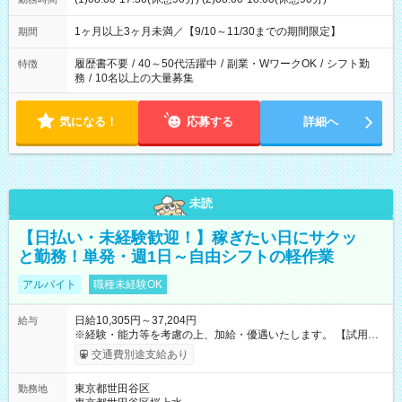
1ヶ月以上3ヶ月未満／【9/10～11/30までの期間限定】
期間
履歴書不要
/
40～50代活躍中
/
副業・WワークOK
/
シフト勤
特徴
務
/
10名以上の大量募集
気になる！
応募する
詳細へ
未読
【日払い・未経験歓迎！】稼ぎたい日にサクッ
と勤務！単発・週1日～自由シフトの軽作業
アルバイト
職種未経験OK
日給10,305円～37,204円
給与
※経験・能力等を考慮の上、加給・優遇いたします。 【試用期
間】試用期間なし
交通費別途支給あり
東京都世田谷区
勤務地