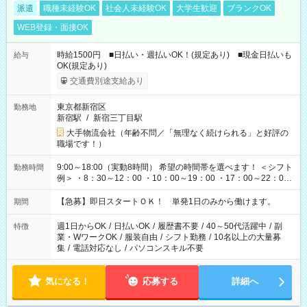
派遣
職種未経験OK
社会人未経験OK
大学生歓迎
ブランクOK
WEB登録・面接OK
時給1500円 ■日払い・週払いOK！(規定あり) ■現金日払いも
給与
OK(規定あり)
交通費別途支給あり
東京都新宿区
勤務地
新宿駅
/
新宿三丁目駅
大手物流会社（年齢不問／「無理なく続けられる」と好評の
職場です！）
9:00～18:00（実動8時間） 希望の時間帯を選べます！ ＜シフト
勤務時間
例＞ ・8：30～12：00 ・10：00～19：00 ・17：00～22：00
・13：00～22：00 ・22：00～翌6：00 など
【急募】即日スタートＯＫ！ 単発1日のみから働けます。
期間
週1日からOK
/
日払いOK
/
履歴書不要
/
40～50代活躍中
/
副
特徴
業・WワークOK
/
服装自由
/
シフト勤務
/
10名以上の大量募
集
/
電話対応なし
/
パソコンスキル不要
気になる！
応募する
詳細へ