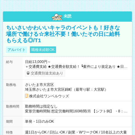
未読
ちいさいかわいいキャラのイベントも！好きな
場所で働ける☆来社不要！働いたその日に給料
もらえる◎/T1
アルバイト
職種未経験OK
日給13,000円～
給与
＋交通費支給 ★交通費全額支給！ ┗案件により規定あり ★日払
いOK！（規定あり） ┗働いたその日に現金GET♪ お仕事後はコ
交通費別途支給あり
ンビニATMから 日払い分を引き落とせます！ 【試用期間】試
用期間なし
さいたま市大宮区
勤務地
埼玉県さいたま市大宮区錦町（最寄り駅：大宮駅）
株式会社ワンベルウッズ
勤務時間は指定なし
勤務時間
変形労働時間制 想定労働時間160時間/月 【シフト例】 ・8：00
～21：00
単発・1日のみOK
期間
週1日からOK / 日払いOK / 副業・WワークOK / 10名以上の大量
特徴