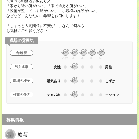
＼選べる勤務地多数あり／
「家から近い所がいい」「車で通える所がいい」
「設備が整っている所がいい」「小規模の施設がいい」
などなど、あなたのご希望をお伺いします！
「ちょっと人間関係に不安が…」なんて悩みも
お気軽にご相談ください！
職場の雰囲気
年齢層
20代
30
40
50
60
男女比率
女性
男性
職場の様子
活気あり
しずか
仕事の仕方
テキパキ
コツコツ
募集情報
給与