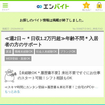
0
メニュー
気になる！
ログイン
お探しのバイト情報は掲載が終了しました。
掲載日 :2026
/
06
/
16
No.SSMZT介SK1_神奈川42
≪週2日～＊日収1.2万円超≫年齢不問＊入居
者の方のサポート
派遣
職種未経験OK
社会人未経験OK
ブランクOK
WEB登録・面接OK
【未経験OK＊履歴書不要】来社不要ですぐにお仕事
のスタート可能！シフト相談もOK
≪スキマ時間にカンタン登録≫履歴書＆来社不要！ご自宅のPCや
...
もっとみる