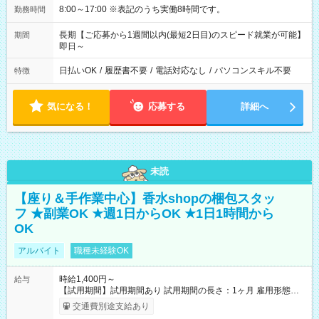
8:00～17:00 ※表記のうち実働8時間です。
勤務時間
長期【ご応募から1週間以内(最短2日目)のスピード就業が可能】
期間
即日～
日払いOK
/
履歴書不要
/
電話対応なし
/
パソコンスキル不要
特徴
気になる！
応募する
詳細へ
未読
【座り＆手作業中心】香水shopの梱包スタッ
フ ★副業OK ★週1日からOK ★1日1時間から
OK
アルバイト
職種未経験OK
時給1,400円～
給与
【試用期間】試用期間あり 試用期間の長さ：1ヶ月 雇用形態、
給与は本採用時と同じです。
交通費別途支給あり