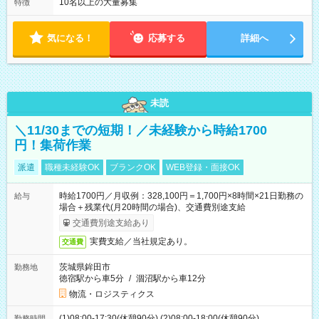
10名以上の大量募集
特徴
気になる！
応募する
詳細へ
未読
＼11/30までの短期！／未経験から時給1700
円！集荷作業
派遣
職種未経験OK
ブランクOK
WEB登録・面接OK
時給1700円／月収例：328,100円＝1,700円×8時間×21日勤務の
給与
場合＋残業代(月20時間の場合)、交通費別途支給
交通費別途支給あり
実費支給／当社規定あり。
交通費
茨城県鉾田市
勤務地
徳宿駅から車5分
/
涸沼駅から車12分
物流・ロジスティクス
(1)08:00-17:30(休憩90分) (2)08:00-18:00(休憩90分)
勤務時間