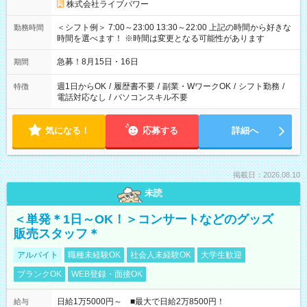
株式会社ライブパワー
＜シフト例＞ 7:00～23:00 13:30～22:00 上記の時間から好きな
勤務時間
時間を選べます！ ※時間は変更となる可能性があります
急募！8月15日・16日
期間
週1日からOK
/
履歴書不要
/
副業・WワークOK
/
シフト勤務
/
特徴
電話対応なし
/
パソコンスキル不要
気になる！
応募する
詳細へ
掲載日：2026.08.10
未読
＜単発＊1日～OK！＞コンサートなどのグッズ
販売スタッフ＊
アルバイト
職種未経験OK
社会人未経験OK
大学生歓迎
ブランクOK
WEB登録・面接OK
日給1万5000円～ ■最大で日給2万8500円！
給与