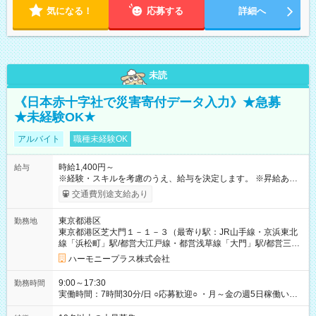
気になる！
応募する
詳細へ
未読
《日本赤十字社で災害寄付データ入力》★急募
★未経験OK★
アルバイト
職種未経験OK
時給1,400円～
給与
※経験・スキルを考慮のうえ、給与を決定します。 ※昇給あり
（勤務実績・評価による） ※残業が発生した場合は、時間外手
交通費別途支給あり
当を全額支給します。 ※交通費支給（月額上限50,000円／当社
規定による） ※給与は月末締め、翌月15日払いです。 ※試用期
東京都港区
勤務地
間中も給与・待遇に変更はありません。 【試用期間】試用期間
東京都港区芝大門１－１－３（最寄り駅：JR山手線・京浜東北
あり 試用期間の長さ：1ヶ月 雇用形態、給与は本採用時と同じ
線「浜松町」駅/都営大江戸線・都営浅草線「⼤⾨」駅/都営三田
です。 試用期間中は、健康保険などの福利厚生の一部が制限さ
線「御成⾨」駅）
れる可能性があります。
ハーモニープラス株式会社
9:00～17:30
勤務時間
実働時間：7時間30分/日 ○応募歓迎○ ・月～金の週5日稼働いた
だける方 ・実働時間：7.5時間（休憩1時間）