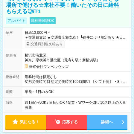
場所で働ける☆来社不要！働いたその日に給料
もらえる◎/T1
アルバイト
職種未経験OK
日給13,000円～
給与
＋交通費支給 ★交通費全額支給！ ┗案件により規定あり ★日払
いOK！（規定あり） ┗働いたその日に現金GET♪ お仕事後はコ
交通費別途支給あり
ンビニATMから 日払い分を引き落とせます！ 【試用期間】試
用期間なし
横浜市港北区
勤務地
神奈川県横浜市港北区（最寄り駅：新横浜駅）
株式会社ワンベルウッズ
勤務時間は指定なし
勤務時間
変形労働時間制 想定労働時間160時間/月 【シフト例】 ・8：00
～21：00
単発・1日のみOK
期間
週1日からOK / 日払いOK / 副業・WワークOK / 10名以上の大量
特徴
募集
気になる！
応募する
詳細へ