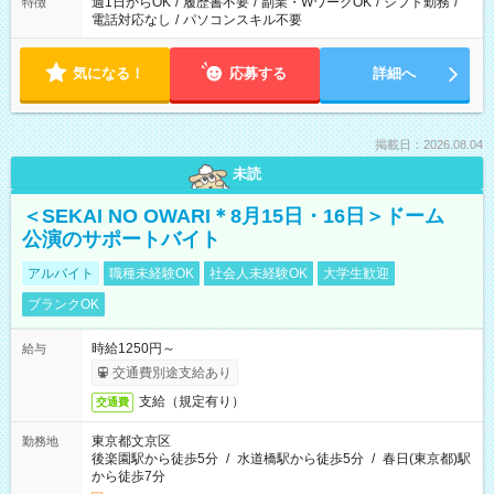
週1日からOK
/
履歴書不要
/
副業・WワークOK
/
シフト勤務
/
特徴
電話対応なし
/
パソコンスキル不要
気になる！
応募する
詳細へ
掲載日：2026.08.04
未読
＜SEKAI NO OWARI＊8月15日・16日＞ドーム
公演のサポートバイト
アルバイト
職種未経験OK
社会人未経験OK
大学生歓迎
ブランクOK
時給1250円～
給与
交通費別途支給あり
支給（規定有り）
交通費
東京都文京区
勤務地
後楽園駅から徒歩5分
/
水道橋駅から徒歩5分
/
春日(東京都)駅
から徒歩7分