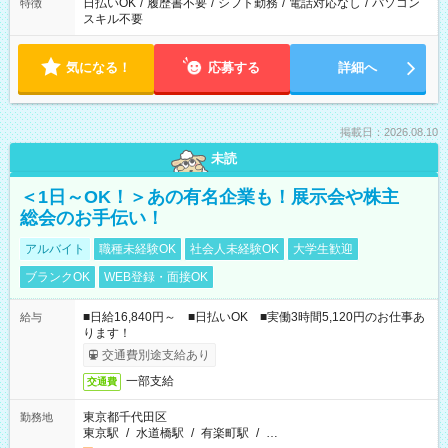
日払いOK
/
履歴書不要
/
シフト勤務
/
電話対応なし
/
パソコン
特徴
スキル不要
気になる！
応募する
詳細へ
掲載日：2026.08.10
未読
＜1日～OK！＞あの有名企業も！展示会や株主
総会のお手伝い！
アルバイト
職種未経験OK
社会人未経験OK
大学生歓迎
ブランクOK
WEB登録・面接OK
■日給16,840円～ ■日払いOK ■実働3時間5,120円のお仕事あ
給与
ります！
交通費別途支給あり
一部支給
交通費
東京都千代田区
勤務地
東京駅
/
水道橋駅
/
有楽町駅
/
…