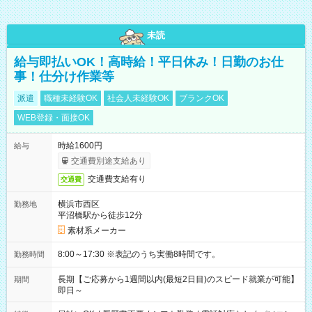
未読
給与即払いOK！高時給！平日休み！日勤のお仕
事！仕分け作業等
派遣
職種未経験OK
社会人未経験OK
ブランクOK
WEB登録・面接OK
時給1600円
給与
交通費別途支給あり
交通費支給有り
交通費
横浜市西区
勤務地
平沼橋駅から徒歩12分
素材系メーカー
8:00～17:30 ※表記のうち実働8時間です。
勤務時間
長期【ご応募から1週間以内(最短2日目)のスピード就業が可能】
期間
即日～