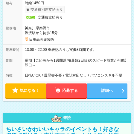
時給1450円
給与
交通費別途支給あり
交通費支給有り
交通費
神奈川県秦野市
勤務地
渋沢駅から徒歩15分
日用品医薬関係
13:00～22:00 ※表記のうち実働8時間です。
勤務時間
長期【ご応募から1週間以内(最短2日目)のスピード就業が可能】
期間
即日～
日払いOK
/
履歴書不要
/
電話対応なし
/
パソコンスキル不要
特徴
気になる！
応募する
詳細へ
未読
ちいさいかわいいキャラのイベントも！好きな