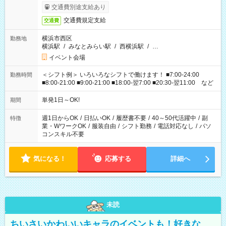
交通費別途支給あり
交通費規定支給
交通費
横浜市西区
勤務地
横浜駅
/
みなとみらい駅
/
西横浜駅
/
…
イベント会場
＜シフト例＞ いろいろなシフトで働けます！ ■7:00-24:00
勤務時間
■8:00-21:00 ■9:00-21:00 ■18:00-翌7:00 ■20:30-翌11:00 など
単発1日～OK!
期間
週1日からOK
/
日払いOK
/
履歴書不要
/
40～50代活躍中
/
副
特徴
業・WワークOK
/
服装自由
/
シフト勤務
/
電話対応なし
/
パソ
コンスキル不要
気になる！
応募する
詳細へ
未読
ちいさいかわいいキャラのイベントも！好きな