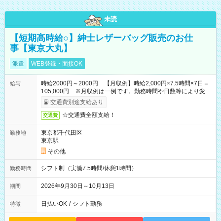
未読
【短期高時給○】紳士レザーバッグ販売のお仕
事【東京大丸】
派遣
WEB登録・面接OK
時給2000円～2000円 【月収例】時給2,000円×7.5時間×7日＝
給与
105,000円 ※月収例は一例です。勤務時間や日数等により変動
いたします。
交通費別途支給あり
☆交通費全額支給！
交通費
東京都千代田区
勤務地
東京駅
その他
シフト制（実働7.5時間/休憩1時間）
勤務時間
2026年9月30日～10月13日
期間
日払いOK
/
シフト勤務
特徴