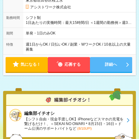
東京都世田谷区桜上水
アシストワーク株式会社
シフト制
勤務時間
1日あたりの実働時間：最大15時間/日 ＜1週間の勤務例＞週3回
勤務 勤務：月・水・金 休み：火・木・土・日 好きな時にお仕事
可能です！ ※1日あたりの最大実働時間は日勤、夜勤共に勤務し
単発・1日のみOK
期間
た時間になります。
週1日からOK / 日払いOK / 副業・WワークOK / 10名以上の大量
特徴
募集
気になる！
応募する
詳細へ
編集部イチオシ
【シフト自由・現金手渡しOK】iPhoneなどスマホの充電を
繋げるだけ！、＜SEKAI NO OWARI＊8月15日・16日＞ド
ーム公演のサポートバイトなど
(8/10UP!)