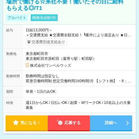
場所で働ける☆来社不要！働いたその日に給料
もらえる◎/T1
アルバイト
職種未経験OK
日給13,000円～
給与
＋交通費支給 ★交通費全額支給！ ┗案件により規定あり ★日払
いOK！（規定あり） ┗働いたその日に現金GET♪ お仕事後はコ
交通費別途支給あり
ンビニATMから 日払い分を引き落とせます！ 【試用期間】試
用期間なし
東京都町田市
勤務地
東京都町田市原町田（最寄り駅：町田駅）
株式会社ワンベルウッズ
勤務時間は指定なし
勤務時間
変形労働時間制 想定労働時間160時間/月 【シフト例】 ・8：00
～21：00
単発・1日のみOK
期間
週1日からOK / 日払いOK / 副業・WワークOK / 10名以上の大量
特徴
募集
気になる！
応募する
詳細へ