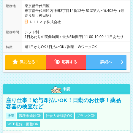
東京都千代田区
勤務地
東京都千代田区内神田2丁目14番12号 星屋第六ビル402号（最
寄り駅：神田駅）
Ａｌｌｅｙ株式会社
シフト制
勤務時間
1日あたりの実働時間：最大5時間/日 11:00-19:00 └1日あたりの
実働時間：1-5時間 └上記の時間帯内であれば、いつでも勤務可
能！ └平日・土曜日の中で、お好きな曜日でご勤務いただけま
週1日からOK / 日払いOK / 副業・WワークOK
特徴
す！ 【シフト例】 ・11:00～14:00 ・16:30～19:00 ・13:00～
18:00 などのように、自由な働き方が可能なお仕事です！
気になる！
応募する
詳細へ
未読
座り仕事！給与即払いOK！日勤のお仕事！薬品
容器の検査など
派遣
職種未経験OK
社会人未経験OK
ブランクOK
WEB登録・面接OK