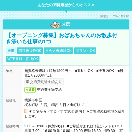
あなたの閲覧履歴からのオススメ
掲載日：2026.08.10
未読
【オープニング募集】おばあちゃんのお散歩付
き添いも仕事の1つ
派遣
職種未経験OK
社会人未経験OK
ブランクOK
WEB登録・面接OK
無資格未経験：時給1500円～ ■週払いOK ■扶養内OK ■日
給与
収1万2000円以上
交通費別途支給あり
交通費全額支給
交通費
横浜市中区
勤務地
桜木町駅
/
石川町駅
/
日ノ出町駅
/
…
≪自宅からドアtoドアで30分以内！≫ご希望の勤務地を紹介
します。
9:00～18:00（休憩60分） ■ご希望があれば下記シフトもOK！
勤務時間
早番 7:00～16:00 遅番 10:00～19:00 夜勤 16:30～翌9:30 「家族