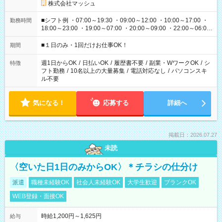
株式会社マッシュ
■シフト例 ・07:00～19:30 ・09:00～12:00 ・10:00～17:00 ・
勤務時間
18:00～23:00 ・19:00～07:00 ・20:00～09:00 ・22:00～06:00
etc ★最短で3時間で5,120円のお仕事から 15時間で2万円近く稼
げるお仕事も！ ご希望のお時間に合わせてご紹介！ ※シフトは
■１日のみ・1回だけお仕事OK！
期間
現場によって異なります。 ※勿論、休憩時間はあるのでご安心
ください！
週1日からOK
/
日払いOK
/
履歴書不要
/
副業・WワークOK
/
シ
特徴
フト勤務
/
10名以上の大量募集
/
電話対応なし
/
パソコンスキ
ル不要
気になる！
応募する
詳細へ
掲載日：2026.07.27
未読
〈空いた日1日のみからOK〉＊チラシの仕分け
派遣
職種未経験OK
社会人未経験OK
大学生歓迎
ブランクOK
WEB登録・面接OK
時給1,200円～1,625円
給与