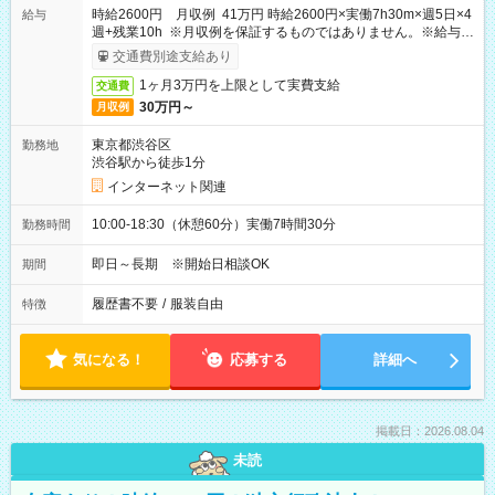
時給2600円 月収例 41万円 時給2600円×実働7h30m×週5日×4
給与
週+残業10h ※月収例を保証するものではありません。※給与即
受取りサービス利用可（利用条件有）
交通費別途支給あり
1ヶ月3万円を上限として実費支給
交通費
30万円～
月収例
東京都渋谷区
勤務地
渋谷駅から徒歩1分
インターネット関連
10:00-18:30（休憩60分）実働7時間30分
勤務時間
即日～長期 ※開始日相談OK
期間
履歴書不要
/
服装自由
特徴
気になる！
応募する
詳細へ
掲載日：2026.08.04
未読