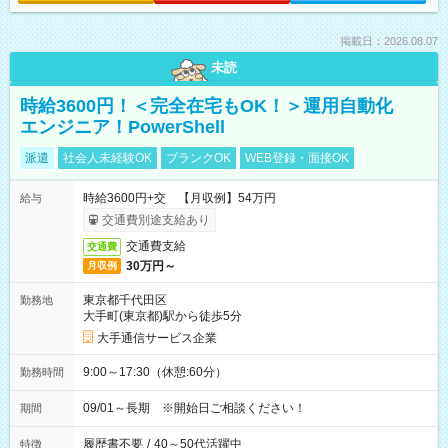
掲載日：2026.08.07
未読
時給3600円！＜完全在宅もOK！＞運用自動化
エンジニア！PowerShell
派遣
社会人未経験OK
ブランクOK
WEB登録・面接OK
時給3600円+交 【月収例】54万円
給与
交通費別途支給あり
交通費支給
交通費
30万円～
月収例
東京都千代田区
勤務地
大手町(東京都)駅から徒歩5分
大手通信サービス企業
9:00～17:30（休憩:60分）
勤務時間
09/01～長期 ※開始日ご相談ください！
期間
履歴書不要
/
40～50代活躍中
特徴