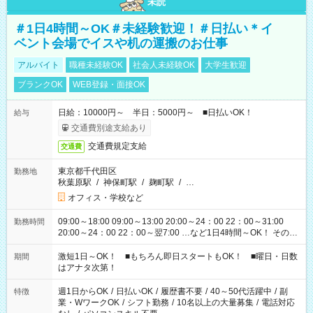
未読
＃1日4時間～OK＃未経験歓迎！＃日払い＊イ
ベント会場でイスや机の運搬のお仕事
アルバイト
職種未経験OK
社会人未経験OK
大学生歓迎
ブランクOK
WEB登録・面接OK
日給：10000円～ 半日：5000円～ ■日払いOK！
給与
交通費別途支給あり
交通費規定支給
交通費
東京都千代田区
勤務地
秋葉原駅
/
神保町駅
/
麹町駅
/
…
オフィス・学校など
09:00～18:00 09:00～13:00 20:00～24：00 22：00～31:00
勤務時間
20:00～24：00 22：00～翌7:00 …など1日4時間～OK！ その他
シフトもございます！ お気軽にご相談ください！
激短1日～OK！ ■もちろん即日スタートもOK！ ■曜日・日数
期間
はアナタ次第！
週1日からOK
/
日払いOK
/
履歴書不要
/
40～50代活躍中
/
副
特徴
業・WワークOK
/
シフト勤務
/
10名以上の大量募集
/
電話対応