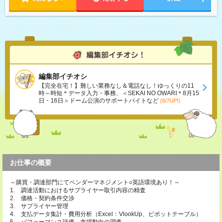
編集部イチオシ
【完全在宅！】難しい業務なし＆電話なし！ゆっくりの11
時～時短＊データ入力・事務、＜SEKAI NO OWARI＊8月15
日・16日＞ドーム公演のサポートバイトなど
(8/7UP!)
お仕事の概要
～購買・調達部門にてベンダーマネジメント○英語環境あり！～
1. 調達活動におけるサプライヤー取引内容の精査
2. 価格・契約条件交渉
3. サプライヤー管理
4. 支払データ集計・費用分析（Excel：VlookUp、ピボットテーブル）