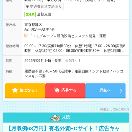
時給2200円 ◆月収例：338,000円＋残業代（21日換算）
給与
交通費別途支給あり
全額支給
交通費
東京都港区
勤務地
品川駅から徒歩7分
ドコモグループ→通信設備とシステム開発・運用
09:00～17:30(実働7時間30分 休憩1時間) 17:00～26:00(実働8
勤務時間
時間 休憩1時間) 02:00～09:30(実働6時間30分 休憩1時間) ※
日勤は就業時間1/夜勤は就業時間2.3を連続で行って頂きます
2026年09月上旬～長期 ※9月～！
期間
履歴書不要
/
40～50代活躍中
/
服装自由
/
シフト勤務
/
パソコ
特徴
ンスキル不要
気になる！
応募する
詳細へ
掲載日：2026.08.03
未読
【月収例63万円】有名外資ECサイト！広告キャ