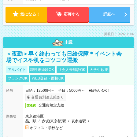
気になる！
応募する
詳細へ
掲載日：2026.08.06
未読
＜夜勤＞早く終わっても日給保障＊イベント会
場でイスや机をコツコツ運搬
アルバイト
職種未経験OK
社会人未経験OK
大学生歓迎
ブランクOK
WEB登録・面接OK
日給：12500円～ 半日：5000円～ ■日払いOK！
給与
交通費別途支給あり
交通費規定支給
交通費
東京都港区
勤務地
品川駅
/
赤坂(東京都)駅
/
表参道駅
/
…
オフィス・学校など