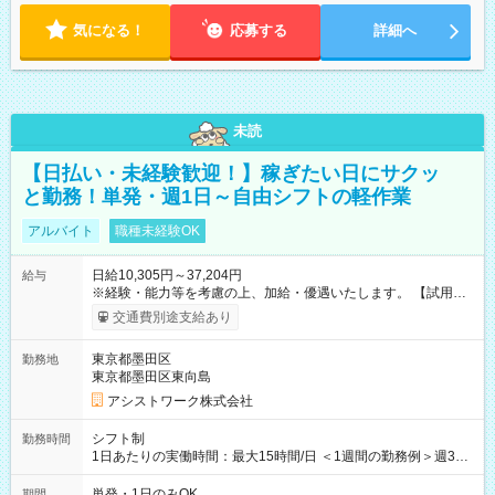
気になる！
応募する
詳細へ
未読
【日払い・未経験歓迎！】稼ぎたい日にサクッ
と勤務！単発・週1日～自由シフトの軽作業
アルバイト
職種未経験OK
日給10,305円～37,204円
給与
※経験・能力等を考慮の上、加給・優遇いたします。 【試用期
間】試用期間なし
交通費別途支給あり
東京都墨田区
勤務地
東京都墨田区東向島
アシストワーク株式会社
シフト制
勤務時間
1日あたりの実働時間：最大15時間/日 ＜1週間の勤務例＞週3回
勤務 勤務：月・水・金 休み：火・木・土・日 好きな時にお仕事
可能です！ ※1日あたりの最大実働時間は日勤、夜勤共に勤務し
単発・1日のみOK
期間