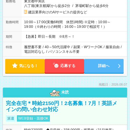
東京都中央区
勤務地
八丁堀(東京都)駅から徒歩2分
/
茅場町駅から徒歩6分
建設業界向けのAIサービスの提供など
10:00～17:00(実働6時間 休憩1時間) ※定時：10:00～
勤務時間
19:00（※終わりの時間：16:00～19:00で相談可！）
【急募】即日～長期 ※8月～！
期間
履歴書不要
/
40～50代活躍中
/
副業・WワークOK
/
服装自由
/
特徴
電話対応なし
/
パソコンスキル不要
気になる！
応募する
詳細へ
掲載日：2026.08.07
未読
完全在宅＊時給2150円！2名募集！7月！英語メ
インの問い合わせ対応
派遣
WEB登録・面接OK