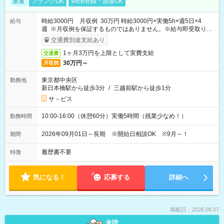
派遣
ブランクOK
WEB登録・面接OK
時給3000円 月収例 30万円 時給3000円×実働5h×週5日×4
給与
週 ※月収例を保証するものではありません。※給与即受取りサ
ービス利用可（利用条件有）
交通費別途支給あり
1ヶ月3万円を上限として実費支給
交通費
30万円～
月収例
東京都中央区
勤務地
新日本橋駅から徒歩3分
/
三越前駅から徒歩1分
サ－ビス
10:00-16:00（休憩60分）実働5時間（残業少なめ！）
勤務時間
2026年09月01日～長期 ※開始日相談OK ※9月～！
期間
履歴書不要
特徴
気になる！
応募する
詳細へ
掲載日：2026.08.07
未読