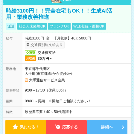
時給3100円！！完全在宅もOK！！生成AI活
用・業務改善推進
派遣
社会人未経験OK
ブランクOK
WEB登録・面接OK
時給3100円+交 【月収例】46万5000円
給与
交通費別途支給あり
交通費支給
交通費
30万円～
月収例
東京都千代田区
勤務地
大手町(東京都)駅から徒歩5分
大手通信サービス企業
9:00～17:30（休憩:60分）
勤務時間
09/01～長期 ※開始日ご相談ください！
期間
履歴書不要
/
40～50代活躍中
特徴
気になる！
応募する
詳細へ