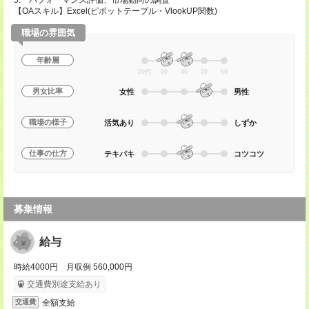
5. パフォーマンス評価、市場動向の調査
【OAスキル】Excel(ピボットテーブル・VlookUP関数)
職場の雰囲気
年齢層
20代
30
40
50
60
男女比率
女性
男性
職場の様子
活気あり
しずか
仕事の仕方
テキパキ
コツコツ
募集情報
給与
時給4000円 月収例 560,000円
交通費別途支給あり
全額支給
交通費