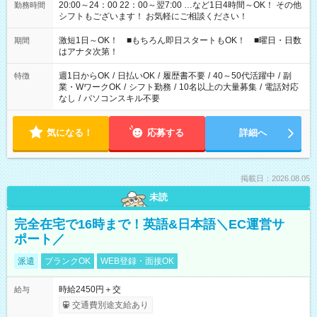
20:00～24：00 22：00～翌7:00 …など1日4時間～OK！ その他
勤務時間
シフトもございます！ お気軽にご相談ください！
激短1日～OK！ ■もちろん即日スタートもOK！ ■曜日・日数
期間
はアナタ次第！
週1日からOK
/
日払いOK
/
履歴書不要
/
40～50代活躍中
/
副
特徴
業・WワークOK
/
シフト勤務
/
10名以上の大量募集
/
電話対応
なし
/
パソコンスキル不要
気になる！
応募する
詳細へ
掲載日：2026.08.05
未読
完全在宅で16時まで！英語&日本語＼EC運営サ
ポート／
派遣
ブランクOK
WEB登録・面接OK
時給2450円＋交
給与
交通費別途支給あり