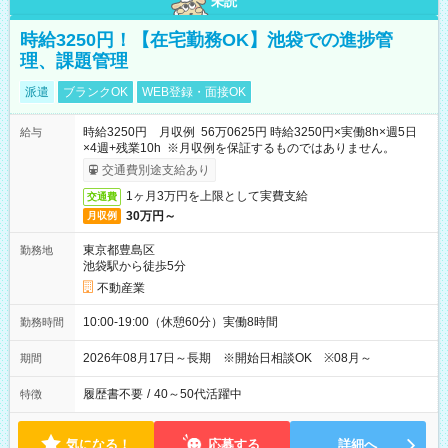
未読
時給3250円！【在宅勤務OK】池袋での進捗管
理、課題管理
派遣
ブランクOK
WEB登録・面接OK
時給3250円 月収例 56万0625円 時給3250円×実働8h×週5日
給与
×4週+残業10h ※月収例を保証するものではありません。
交通費別途支給あり
1ヶ月3万円を上限として実費支給
交通費
30万円～
月収例
東京都豊島区
勤務地
池袋駅から徒歩5分
不動産業
10:00-19:00（休憩60分）実働8時間
勤務時間
2026年08月17日～長期 ※開始日相談OK ※08月～
期間
履歴書不要
/
40～50代活躍中
特徴
気になる！
応募する
詳細へ