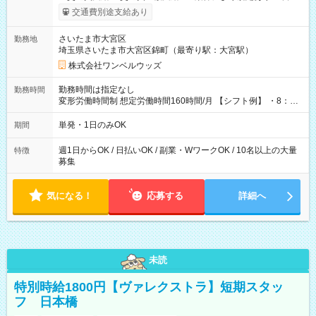
いOK！（規定あり） ┗働いたその日に現金GET♪ お仕事後はコ
交通費別途支給あり
ンビニATMから 日払い分を引き落とせます！ 【試用期間】試
用期間なし
さいたま市大宮区
勤務地
埼玉県さいたま市大宮区錦町（最寄り駅：大宮駅）
株式会社ワンベルウッズ
勤務時間は指定なし
勤務時間
変形労働時間制 想定労働時間160時間/月 【シフト例】 ・8：00
～21：00
単発・1日のみOK
期間
週1日からOK / 日払いOK / 副業・WワークOK / 10名以上の大量
特徴
募集
気になる！
応募する
詳細へ
未読
特別時給1800円【ヴァレクストラ】短期スタッ
フ 日本橋