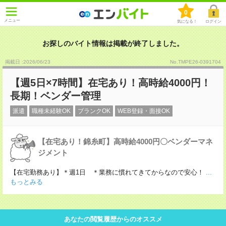
0
メニュー
気になる！
ログイン
お探しのバイト情報は掲載が終了しました。
掲載日 :2026
/
06
/
23
No.TMPE26-0391704
【週5日×7時間】在宅あり！高時給4000円！
長期！ベンダー管理
派遣
職種未経験OK
ブランクOK
WEB登録・面接OK
【在宅あり！錦糸町】高時給4000円〇ベンダーマネ
ジメント
【在宅勤務あり】＊週1日 ＊業務に慣れてきてからなので安心！
...
もっとみる
あなたの閲覧履歴からのオススメ