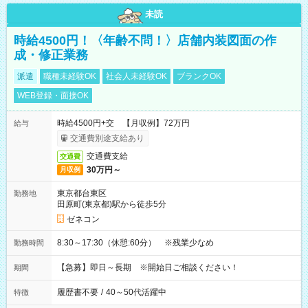
未読
時給4500円！〈年齢不問！〉店舗内装図面の作
成・修正業務
派遣
職種未経験OK
社会人未経験OK
ブランクOK
WEB登録・面接OK
時給4500円+交 【月収例】72万円
給与
交通費別途支給あり
交通費支給
交通費
30万円～
月収例
東京都台東区
勤務地
田原町(東京都)駅から徒歩5分
ゼネコン
8:30～17:30（休憩:60分） ※残業少なめ
勤務時間
【急募】即日～長期 ※開始日ご相談ください！
期間
履歴書不要
/
40～50代活躍中
特徴