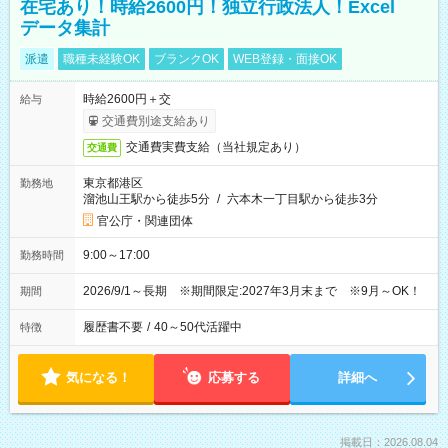
在宅あり！時給2600円！独立行政法人！Excel
データ集計
派遣
職種未経験OK
ブランクOK
WEB登録・面接OK
時給2600円＋交
給与
交通費別途支給あり
交通費実費支給（当社規定あり）
交通費
東京都港区
勤務地
溜池山王駅から徒歩5分
/
六本木一丁目駅から徒歩3分
官公庁・関連団体
9:00～17:00
勤務時間
2026/9/1～長期 ※期間限定:2027年3月末まで ※9月～OK！
期間
履歴書不要
/
40～50代活躍中
特徴
気になる！
応募する
詳細へ
掲載日：2026.08.04