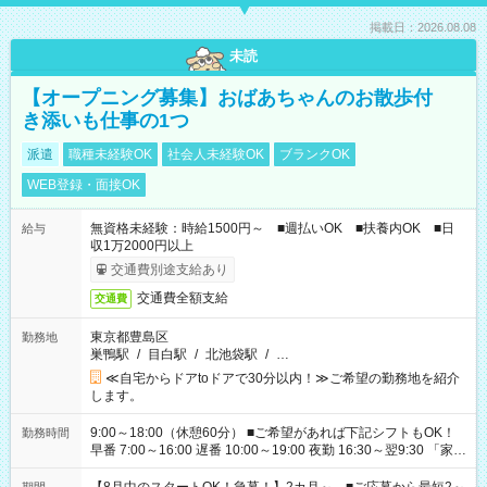
掲載日：2026.08.08
未読
【オープニング募集】おばあちゃんのお散歩付
き添いも仕事の1つ
派遣
職種未経験OK
社会人未経験OK
ブランクOK
WEB登録・面接OK
無資格未経験：時給1500円～ ■週払いOK ■扶養内OK ■日
給与
収1万2000円以上
交通費別途支給あり
交通費全額支給
交通費
東京都豊島区
勤務地
巣鴨駅
/
目白駅
/
北池袋駅
/
…
≪自宅からドアtoドアで30分以内！≫ご希望の勤務地を紹介
します。
9:00～18:00（休憩60分） ■ご希望があれば下記シフトもOK！
勤務時間
早番 7:00～16:00 遅番 10:00～19:00 夜勤 16:30～翌9:30 「家族
と休みを合わせたい」 「余裕を持って夕飯の準備がしたい」
「できれば残業はしたくない」 など、ご希望を教えてください