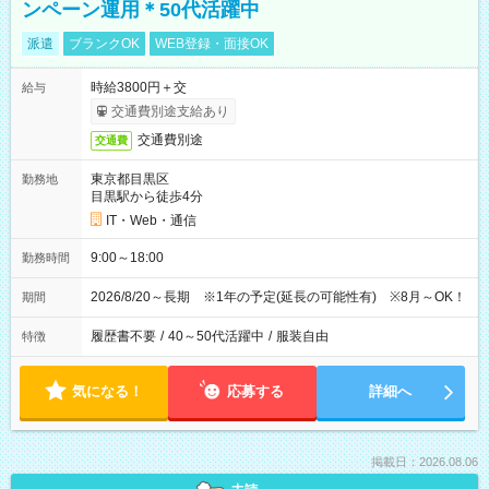
ンペーン運用＊50代活躍中
派遣
ブランクOK
WEB登録・面接OK
時給3800円＋交
給与
交通費別途支給あり
交通費別途
交通費
東京都目黒区
勤務地
目黒駅から徒歩4分
IT・Web・通信
9:00～18:00
勤務時間
2026/8/20～長期 ※1年の予定(延長の可能性有) ※8月～OK！
期間
履歴書不要
/
40～50代活躍中
/
服装自由
特徴
気になる！
応募する
詳細へ
掲載日：2026.08.06