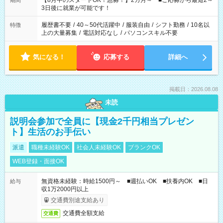
【8月中のスタートOK！急募！】2カ月～ ■ご応募から最短2～
期間
ね。 ※Wワーク希望の方へ 今ご覧のお仕事で希望する勤務時間
3日後に就業が可能です！
と、もう1つのお仕事の勤務時間。 合計で週40時間を超える場
合は応募できません。
履歴書不要
/
40～50代活躍中
/
服装自由
/
シフト勤務
/
10名以
特徴
上の大量募集
/
電話対応なし
/
パソコンスキル不要
気になる！
応募する
詳細へ
掲載日：2026.08.08
未読
説明会参加で全員に【現金2千円相当プレゼン
ト】生活のお手伝い
派遣
職種未経験OK
社会人未経験OK
ブランクOK
WEB登録・面接OK
無資格未経験：時給1500円～ ■週払いOK ■扶養内OK ■日
給与
収1万2000円以上
交通費別途支給あり
交通費全額支給
交通費