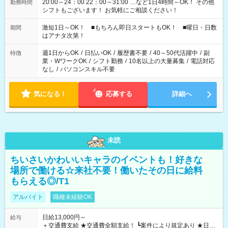
20:00～24：00 22：00～31:00 …など1日4時間～OK！ その他
勤務時間
シフトもございます！ お気軽にご相談ください！
激短1日～OK！ ■もちろん即日スタートもOK！ ■曜日・日数
期間
はアナタ次第！
週1日からOK
/
日払いOK
/
履歴書不要
/
40～50代活躍中
/
副
特徴
業・WワークOK
/
シフト勤務
/
10名以上の大量募集
/
電話対応
なし
/
パソコンスキル不要
気になる！
応募する
詳細へ
未読
ちいさいかわいいキャラのイベントも！好きな
場所で働ける☆来社不要！働いたその日に給料
もらえる◎/T1
アルバイト
職種未経験OK
日給13,000円～
給与
＋交通費支給 ★交通費全額支給！ ┗案件により規定あり ★日払