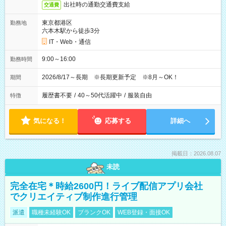
出社時の通勤交通費支給
交通費
東京都港区
勤務地
六本木駅から徒歩3分
IT・Web・通信
9:00～16:00
勤務時間
2026/8/17～長期 ※長期更新予定 ※8月～OK！
期間
履歴書不要
/
40～50代活躍中
/
服装自由
特徴
気になる！
応募する
詳細へ
掲載日：2026.08.07
未読
完全在宅＊時給2600円！ライブ配信アプリ会社
でクリエイティブ制作進行管理
派遣
職種未経験OK
ブランクOK
WEB登録・面接OK