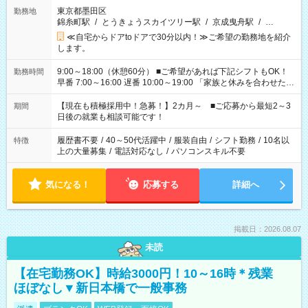
東京都墨田区
勤務地
錦糸町駅
/
とうきょうスカイツリー駅
/
京成曳舟駅
/
…
≪自宅からドアtoドアで30分以内！≫ご希望の勤務地を紹介
します。
9:00～18:00（休憩60分） ■ご希望があれば下記シフトもOK！
勤務時間
早番 7:00～16:00 遅番 10:00～19:00 「家族と休みを合わせた
い」 「余裕を持って夕飯の準備がしたい」 「できれば残業はし
たくない」 など、ご希望を教えてくださいね。 ※Wワーク希望
【現在も積極採用中！急募！】2カ月～ ■ご応募から最短2～3
期間
の方へ 今ご覧のお仕事で希望する勤務時間と、もう1つのお仕事
日後の就業も相談可能です！
の勤務時間。 合計で週40時間を超える場合は応募できません。
履歴書不要
/
40～50代活躍中
/
服装自由
/
シフト勤務
/
10名以
特徴
上の大量募集
/
電話対応なし
/
パソコンスキル不要
気になる！
応募する
詳細へ
掲載日：2026.08.07
未読
【在宅勤務OK】時給3000円！10～16時＊残業
ほぼなし▼新日本橋で一般事務