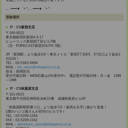
実施しているため持ち物は不要です◎
‥…━━━★゜+.*‥…━━━★゜+.*
登録場所
IT・CS新宿支店
〒160-0022
東京都新宿区新宿4-3-17
ヒューリック新宿四丁目ビル7階
（旧・FORECAST新宿SOUTH 7階）
JR「新宿駅」より徒歩3分！東京メトロ「新宿3丁目E5、E7出口より徒歩1
分以内！
TEL：03-5363-0494
MAIL：
ots_saiyo@willagency.co.jp
担当：採用担当
受付可能日時：WEB応募は24h受付中♪ 電話受付可能日時：月～金 10時
～19時
IT・CS秋葉原支店
〒101-0023
東京都千代田区神田松永町22番 成瀬秋葉原ビル5F
「秋葉原駅昭和通り口」より徒歩7分！薬局を左手に曲がり直進！
1階のハンコ屋さんが目印のビルです♪
TEL：03-5209-1164
FAX：03-5209-1162
MAIL：
akihabara_saiyo@willagency.co.jp