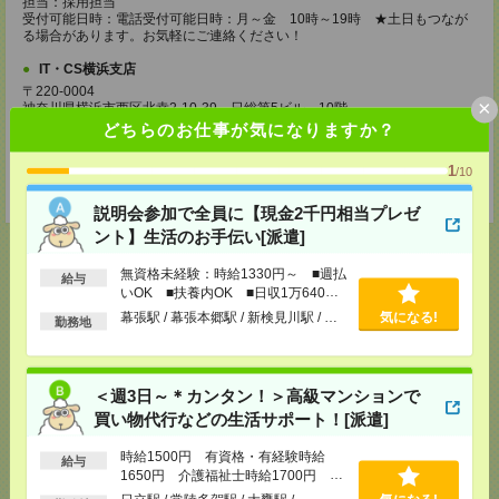
担当：採用担当
受付可能日時：電話受付可能日時：月～金 10時～19時 ★土日もつなが
る場合があります。お気軽にご連絡ください！
IT・CS横浜支店
〒220-0004
×
神奈川県横浜市西区北幸2-10-39 日総第5ビル 10階
横浜駅から徒歩7分◎きれいなオフィスビルです♪
どちらのお仕事が気になりますか？
TEL：045-412-5583
MAIL：
yokohama_saiyo@willagency.co.jp
1
/10
担当：採用担当
受付可能日時：電話受付可能日時：月～金 10時～19時
説明会参加で全員に【現金2千円相当プレゼ
ント】生活のお手伝い[派遣]
無資格未経験：時給1330円～ ■週払
給与
いOK ■扶養内OK ■日収1万640円
応募ページへ
以上
幕張駅 / 幕張本郷駅 / 新検見川駅 / …
気になる!
勤務地
気になる！
＜週3日～＊カンタン！＞高級マンションで
買い物代行などの生活サポート！[派遣]
時給1500円 有資格・有経験時給
給与
メール
LINE
で送る
で送る
1650円 介護福祉士時給1700円 ■
日払いOK（規定あり）※即日払い不