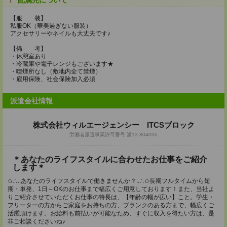
配属先について
【服 装】
私服OK（華美過ぎない服装）
アクセサリーやネイルも大丈夫です♪
【備 考】
・休憩室あり
・冷蔵庫や電子レンジもございます★
・喫煙所なし（敷地内全て禁煙）
・雇用保険、社会保険加入必須
派遣会社情報
株式会社ウィルエージェンシー ITCSブロック
労働者派遣事業許可番号:派13-304006
＊あなたのライフスタイルに合わせたお仕事をご紹介
します＊
✩∴..あなたのライフスタイルで働きませんか？..∴✩長期フルタイムから短
期・単発、1日～OKのお仕事まで幅広くご用意しております！また、当社よ
りご紹介させていただくお仕事の特長は、【年齢の幅が広い】こと。学生・
フリーターの方からご家庭をお持ちの方、ブランクのある方まで、幅広くご
活躍頂けます。お給料も前払いが可能なため、すぐに収入を得たい方は、是
非ご相談くださいね♪