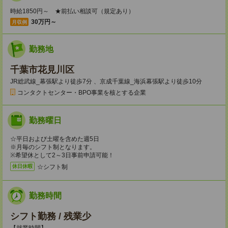
時給1850円～ ★前払い相談可（規定あり）
30万円～
月収例
勤務地
千葉市花見川区
JR総武線_幕張駅より徒歩7分 、京成千葉線_海浜幕張駅より徒歩10分
コンタクトセンター・BPO事業を核とする企業
勤務曜日
☆平日および土曜を含めた週5日
※月毎のシフト制となります。
※希望休として2～3日事前申請可能！
☆シフト制
休日休暇
勤務時間
シフト勤務 / 残業少