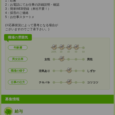
1：応募
2：お電話にてお仕事の詳細説明・確認
3：簡単WEB登録（来社不要！）
4：採否のご連絡
5：お仕事スタート♬
(※応募状況によって選考となる場合が
ございますのでご了承下さい。)
職場の雰囲気
年齢層
20代
30
40
50
60
男女比率
女性
男性
職場の様子
活気あり
しずか
仕事の仕方
テキパキ
コツコツ
募集情報
給与