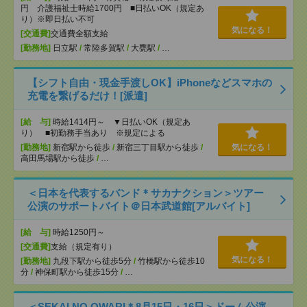
円 介護福祉士時給1700円 ■日払いOK（規定あ
り）※即日払い不可
気になる！
[交通費]
交通費全額支給
[勤務地]
日立駅
/
常陸多賀駅
/
大甕駅
/
…
【シフト自由・現金手渡しOK】iPhoneなどスマホの
充電を繋げるだけ！[派遣]
[給 与]
時給1414円～ ▼日払いOK（規定あ
り） ■初勤務手当あり ※規定による
[勤務地]
新宿駅から徒歩
/
新宿三丁目駅から徒歩
/
気になる！
高田馬場駅から徒歩
/
…
＜日本を代表するバンド＊サカナクション＞ツアー
公演のサポートバイト＠日本武道館[アルバイト]
[給 与]
時給1250円～
[交通費]
支給（規定有り）
気になる！
[勤務地]
九段下駅から徒歩5分
/
竹橋駅から徒歩10
分
/
神保町駅から徒歩15分
/
…
＜SEKAI NO OWARI＊8月15日・16日＞ドーム公演