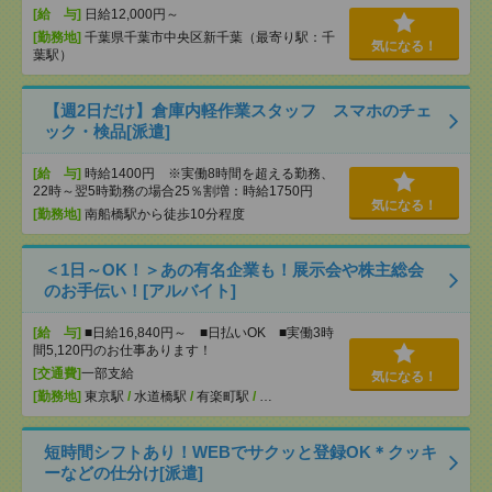
[給 与]
日給12,000円～
[勤務地]
千葉県千葉市中央区新千葉（最寄り駅：千
気になる！
葉駅）
【週2日だけ】倉庫内軽作業スタッフ スマホのチェ
ック・検品[派遣]
[給 与]
時給1400円 ※実働8時間を超える勤務、
22時～翌5時勤務の場合25％割増：時給1750円
気になる！
[勤務地]
南船橋駅から徒歩10分程度
＜1日～OK！＞あの有名企業も！展示会や株主総会
のお手伝い！[アルバイト]
[給 与]
■日給16,840円～ ■日払いOK ■実働3時
間5,120円のお仕事あります！
[交通費]
一部支給
気になる！
[勤務地]
東京駅
/
水道橋駅
/
有楽町駅
/
…
短時間シフトあり！WEBでサクッと登録OK＊クッキ
ーなどの仕分け[派遣]