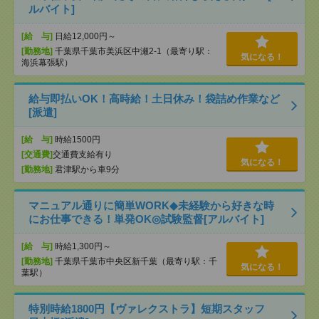
ルバイト]
[給 与]
日給12,000円～
[勤務地]
千葉県千葉市美浜区中瀬2-1（最寄り駅：
気になる！
海浜幕張駅）
給与即払いOK！高時給！土日休み！袋詰め作業など
[派遣]
[給 与]
時給1500円
[交通費]
交通費支給有り
気になる！
[勤務地]
君津駅から車9分
マニュアル通りに簡単WORK◆未経験から好きな時
にお仕事できる！単発OK◎試験監督[アルバイト]
[給 与]
時給1,300円～
[勤務地]
千葉県千葉市中央区新千葉（最寄り駅：千
気になる！
葉駅）
特別時給1800円【ヴァレクストラ】短期スタッフ