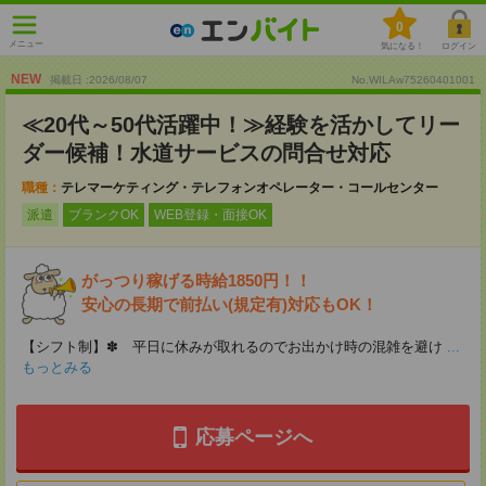
0
メニュー
気になる！
ログイン
NEW
掲載日 :2026
/
08
/
07
No.WILAw75260401001
≪20代～50代活躍中！≫経験を活かしてリー
ダー候補！水道サービスの問合せ対応
職種：
テレマーケティング・テレフォンオペレーター・コールセンター
派遣
ブランクOK
WEB登録・面接OK
がっつり稼げる時給1850円！！
安心の長期で前払い(規定有)対応もOK！
【シフト制】✽ 平日に休みが取れるのでお出かけ時の混雑を避け
...
もっとみる
応募ページへ