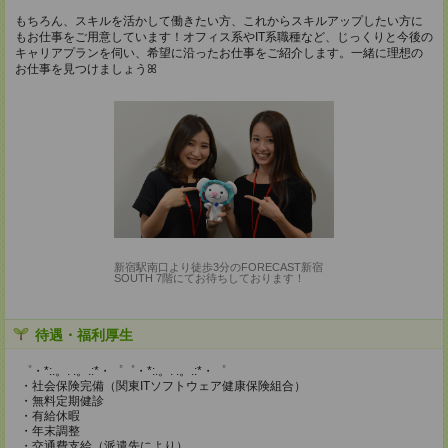
もちろん、スキルを活かして働きたい方、これからスキルアップしたい方に
もお仕事をご用意しています！オフィス系やIT系職種など、じっくりと今後の
キャリアプランを伺い、希望に沿ったお仕事をご紹介します。一緒に理想の
お仕事を見つけましょうꕤ
新宿駅南口より徒歩3分のFORECAST新宿
SOUTH 7階にてお待ちしております！
待遇・福利厚生
゜・*:.。. .。.:*・゜゜・*:.。. .。.:*・゜
・社会保険完備（関東ITソフトウェア健康保険組合）
・無料定期健診
・有給休暇
・年末調整
・交通費支給（派遣先により）