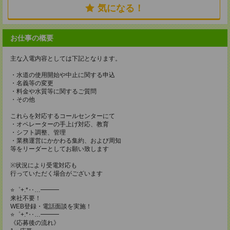
気になる！
お仕事の概要
主な入電内容としては下記となります。
・水道の使用開始や中止に関する申込
・名義等の変更
・料金や水質等に関するご質問
・その他
これらを対応するコールセンターにて
・オペレーターの手上げ対応、教育
・シフト調整、管理
・業務運営にかかわる集約、および周知
等をリーダーとしてお願い致します
※状況により受電対応も
行っていただく場合がございます
⭐゜+.*‥…━━━
来社不要！
WEB登録・電話面談を実施！
⭐゜+.*‥…━━━
《応募後の流れ》