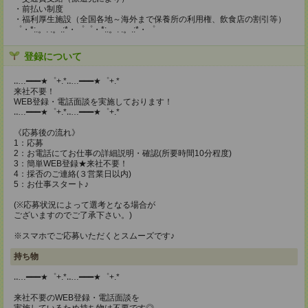
・前払い制度
・福利厚生施設（全国各地～海外まで保養所の利用権、飲食店の割引等）
゜・*:.。. .。.:*・゜゜・*:.。. .。.:*・゜
登録について
‥…━━━★゜+.*‥…━━━★゜+.*
来社不要！
WEB登録・電話面談を実施しております！
‥…━━━★゜+.*‥…━━━★゜+.*
《応募後の流れ》
1：応募
2：お電話にてお仕事の詳細説明・確認(所要時間10分程度)
3：簡単WEB登録★来社不要！
4：採否のご連絡(３営業日以内)
5：お仕事スタート♪
(※応募状況によって選考となる場合が
ございますのでご了承下さい。)
※スマホでご応募いただくとスムーズです♪
持ち物
‥…━━━★゜+.*‥…━━━★゜+.*
来社不要のWEB登録・電話面談を