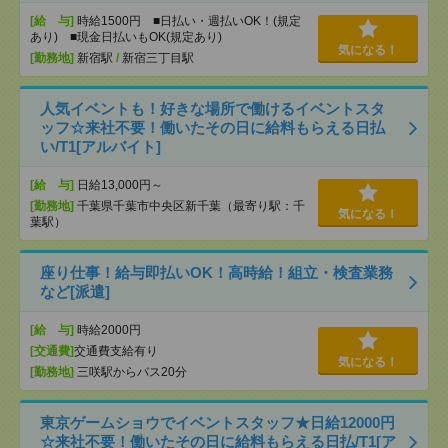
[給 与]
時給1500円 ■日払い・週払いOK！(規定
あり) ■現金日払いもOK(規定あり)
気になる！
[勤務地]
新宿駅
/
新宿三丁目駅
人気イベントも！好きな場所で働けるイベントスタ
ッフ☆来社不要！働いたその日に給料もらえる日払
い/T1[アルバイト]
[給 与]
日給13,000円～
[勤務地]
千葉県千葉市中央区新千葉（最寄り駅：千
気になる！
葉駅）
座り仕事！給与即払いOK！高時給！組立・検査業務
など[派遣]
[給 与]
時給2000円
[交通費]
交通費支給有り
気になる！
[勤務地]
三咲駅からバス20分
東京ゲームショウでイベントスタッフ★日給12000円
☆来社不要！働いたその日に給料もらえる日払/T1[ア