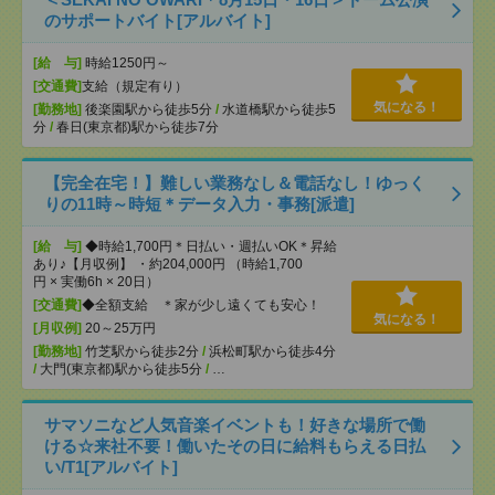
のサポートバイト[アルバイト]
[給 与]
時給1250円～
[交通費]
支給（規定有り）
気になる！
[勤務地]
後楽園駅から徒歩5分
/
水道橋駅から徒歩5
分
/
春日(東京都)駅から徒歩7分
【完全在宅！】難しい業務なし＆電話なし！ゆっく
りの11時～時短＊データ入力・事務[派遣]
[給 与]
◆時給1,700円＊日払い・週払いOK＊昇給
あり♪【月収例】 ・約204,000円 （時給1,700
円 × 実働6h × 20日）
[交通費]
◆全額支給 ＊家が少し遠くても安心！
気になる！
[月収例]
20～25万円
[勤務地]
竹芝駅から徒歩2分
/
浜松町駅から徒歩4分
/
大門(東京都)駅から徒歩5分
/
…
サマソニなど人気音楽イベントも！好きな場所で働
ける☆来社不要！働いたその日に給料もらえる日払
い/T1[アルバイト]