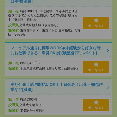
日本橋[派遣]
[給 与]
時給1800円 ※ご経験・スキルにより優
遇 スマホでかんたんに前払いで給与が受け取れま
す（※上限、条件あり）
[交通費]
交通費全額支給（規定あり）
気になる！
[勤務地]
東京都中央区 東京メトロ 日本橋駅から直
結（徒歩1分）
マニュアル通りに簡単WORK◆未経験から好きな時
にお仕事できる！単発OK◎試験監督[アルバイト]
[給 与]
時給1,300円～
[勤務地]
千葉県船橋市西船（最寄り駅：西船橋駅）
気になる！
座り仕事！給与即払いOK！土日休み！出荷・梱包作
業など[派遣]
[給 与]
時給1300円
[交通費]
交通費支給有り
気になる！
[勤務地]
求名駅から車9分