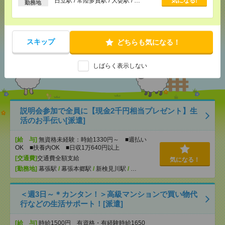
日立駅 / 常陸多賀駅 / 大甕駅 / …
気になる!
勤務地
可
シェア
ツイート
ブックマーク
スキップ
どちらも気になる！
あなたの閲覧履歴からの
しばらく表示しない
おすすめ
説明会参加で全員に【現金2千円相当プレゼント】生
活のお手伝い[派遣]
[給 与]
無資格未経験：時給1330円～ ■週払い
OK ■扶養内OK ■日収1万640円以上
[交通費]
交通費全額支給
気になる！
[勤務地]
幕張駅
/
幕張本郷駅
/
新検見川駅
/
…
＜週3日～＊カンタン！＞高級マンションで買い物代
行などの生活サポート！[派遣]
[給 与]
時給1500円 有資格・有経験時給1650