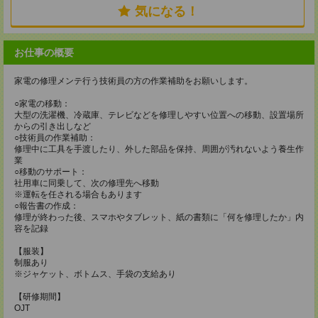
気になる！
お仕事の概要
家電の修理メンテ行う技術員の方の作業補助をお願いします。
○家電の移動：
大型の洗濯機、冷蔵庫、テレビなどを修理しやすい位置への移動、設置場所
からの引き出しなど
○技術員の作業補助：
修理中に工具を手渡したり、外した部品を保持、周囲が汚れないよう養生作
業
○移動のサポート：
社用車に同乗して、次の修理先へ移動
※運転を任される場合もあります
○報告書の作成：
修理が終わった後、スマホやタブレット、紙の書類に「何を修理したか」内
容を記録
【服装】
制服あり
※ジャケット、ボトムス、手袋の支給あり
【研修期間】
OJT