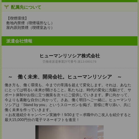
配属先について
【喫煙環境】
敷地内禁煙（喫煙場所なし）
屋内原則禁煙（喫煙室あり）
派遣会社情報
ヒューマンリソシア株式会社
労働者派遣事業許可番号:派13-080176
～ 働く未来、開発会社。ヒューマンリソシア ～
働き方も、働く環境も、今までの常識を超えて変化します。それは、あなた
にとっては明るい未来が開けること。私たちは、時代の変化に先駆けて、サ
ポート体制やお役に立つ施策を次々にご提供していきます。夢に向かって、
今よりも素敵な自分に向かって。さあ、働く明日へご一緒に。ヒューマンリ
ソシアは「Stand by you」というスローガンを掲げ、皆様に寄り添い、共に
働く未来を作っていきます。
＜お友達紹介キャンペーン実施中！9/30まで＞求職中のご友人を紹介すると
最大15,000円分の電子マネーギフトを進呈！