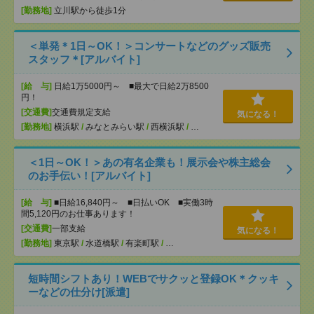
[勤務地]
立川駅から徒歩1分
＜単発＊1日～OK！＞コンサートなどのグッズ販売
スタッフ＊[アルバイト]
[給 与]
日給1万5000円～ ■最大で日給2万8500
円！
[交通費]
交通費規定支給
気になる！
[勤務地]
横浜駅
/
みなとみらい駅
/
西横浜駅
/
…
＜1日～OK！＞あの有名企業も！展示会や株主総会
のお手伝い！[アルバイト]
[給 与]
■日給16,840円～ ■日払いOK ■実働3時
間5,120円のお仕事あります！
[交通費]
一部支給
気になる！
[勤務地]
東京駅
/
水道橋駅
/
有楽町駅
/
…
短時間シフトあり！WEBでサクッと登録OK＊クッキ
ーなどの仕分け[派遣]