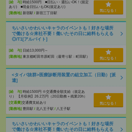
[給 与]
時給1500円 ■日払い・週払いOK！(規定
あり) ■現金日払いもOK(規定あり)
気になる！
[勤務地]
新宿駅
/
新宿三丁目駅
ちいさいかわいいキャラのイベントも！好きな場所
で働ける☆来社不要！働いたその日に給料もらえる
◎/T1[アルバイト]
[給 与]
日給13,000円～
[勤務地]
東京都町田市原町田（最寄り駅：町田駅）
気になる！
<タイパ抜群>医療診断用装置の組立加工（日勤）[派
遣]
[給 与]
時給1500円 ※交通費全額支給（規定あ
り） 【月収例】26.2万円（20日勤務＋残業20h）
[交通費]
交通費支給あり
気になる！
[勤務地]
豊田駅
/
北八王子駅
/
八王子駅
ちいさいかわいいキャラのイベントも！好きな場所
で働ける☆来社不要！働いたその日に給料もらえる