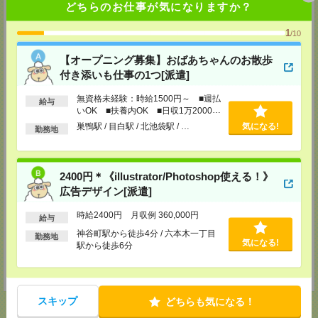
担当：コーディネート担当
どちらのお仕事が気になりますか？
高崎支店（旧：前橋支店）
1
/10
〒370-0849
群馬県高崎市八島町274 高崎高徳ビル 4F
【オープニング募集】おばあちゃんのお散歩
[アクセス]
付き添いも仕事の1つ[派遣]
ＪＲ高崎駅より徒歩3分
TEL：0120-25-1069
無資格未経験：時給1500円～ ■週払
給与
MAIL：
tks30@athuman.com
いOK ■扶養内OK ■日収1万2000円
担当：人材コーディネート担当
以上
巣鴨駅 / 目白駅 / 北池袋駅 / …
気になる!
勤務地
宇都宮支店
栃木県宇都宮市大通り2-2-3 明治安田生命宇都宮大工町ビル2階
〔アクセス〕宇都宮駅より徒歩11分
TEL：0120-25-1069
2400円＊《illustrator/Photoshop使える！》
MAIL：
utm30@athuman.com
広告デザイン[派遣]
担当：人材コーディネート担当
茨城支店
時給2400円 月収例 360,000円
給与
茨城県水戸市城南1-2-43 NKCビル 305号
神谷町駅から徒歩4分 / 六本木一丁目
勤務地
〔アクセス〕水戸駅より徒歩5分
気になる!
駅から徒歩6分
TEL：0120-25-1069
MAIL：
hit30@athuman.com
担当：人材コーディネート担当
スキップ
どちらも気になる！