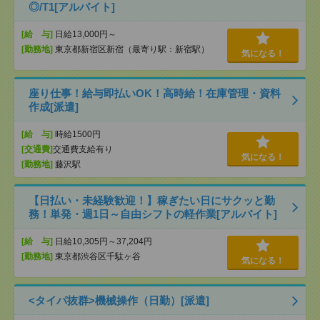
◎/T1[アルバイト]
[給 与]
日給13,000円～
[勤務地]
東京都新宿区新宿（最寄り駅：新宿駅）
気になる！
座り仕事！給与即払いOK！高時給！在庫管理・資料
作成[派遣]
[給 与]
時給1500円
[交通費]
交通費支給有り
気になる！
[勤務地]
藤沢駅
【日払い・未経験歓迎！】稼ぎたい日にサクッと勤
務！単発・週1日～自由シフトの軽作業[アルバイト]
[給 与]
日給10,305円～37,204円
[勤務地]
東京都渋谷区千駄ヶ谷
気になる！
<タイパ抜群>機械操作（日勤）[派遣]