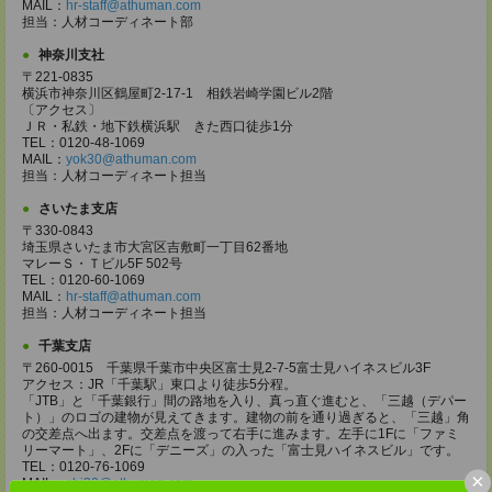
MAIL：
hr-staff@athuman.com
担当：人材コーディネート部
神奈川支社
〒221-0835
横浜市神奈川区鶴屋町2-17-1 相鉄岩崎学園ビル2階
〔アクセス〕
ＪＲ・私鉄・地下鉄横浜駅 きた西口徒歩1分
TEL：0120-48-1069
MAIL：
yok30@athuman.com
担当：人材コーディネート担当
さいたま支店
〒330-0843
埼玉県さいたま市大宮区吉敷町一丁目62番地
マレーＳ・Ｔビル5F 502号
TEL：0120-60-1069
MAIL：
hr-staff@athuman.com
担当：人材コーディネート担当
千葉支店
〒260-0015 千葉県千葉市中央区富士見2-7-5富士見ハイネスビル3F
アクセス：JR「千葉駅」東口より徒歩5分程。
「JTB」と「千葉銀行」間の路地を入り、真っ直ぐ進むと、「三越（デパー
ト）」のロゴの建物が見えてきます。建物の前を通り過ぎると、「三越」角
の交差点へ出ます。交差点を渡って右手に進みます。左手に1Fに「ファミ
リーマート」、2Fに「デニーズ」の入った「富士見ハイネスビル」です。
TEL：0120-76-1069
×
MAIL：
chi30@athuman.com