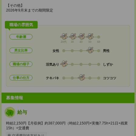
【その他】
2026年9月末までの期間限定
職場の雰囲気
年齢層
20代
30
40
50
60
男女比率
女性
男性
職場の様子
活気あり
しずか
仕事の仕方
テキパキ
コツコツ
募集情報
給与
時給2,150円【月収例】約387,000円（時給2,150円×実働7.75h×21日+残業
15h）+交通費
交通費別途支給あり