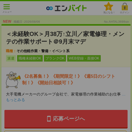
0
メニュー
気になる！
ログイン
NEW
掲載日 :2026
/
08
/
06
No.AHTAL3698sin
＜未経験OK＞月38万↑立川／家電修理・メン
テの作業サポート＠9月末マデ
職種：
その他軽作業・警備・イベント系
派遣
職種未経験OK
ブランクOK
WEB登録・面接OK
《2名募集！》《期間限定！》《週5日のシフト
制！》《開始日相談可！》
大手電機メーカーのグループ会社で、家電修理の作業補助のお仕事
...
もっとみる
応募ページへ