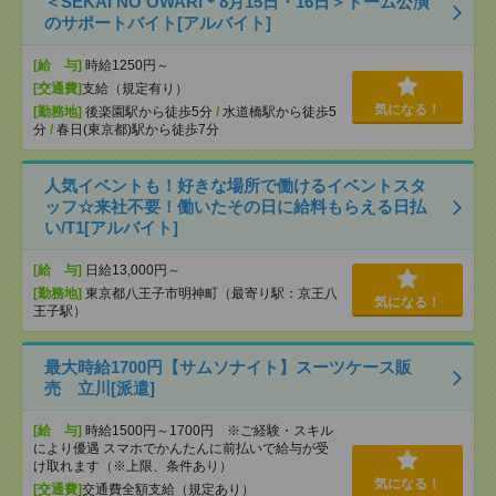
＜SEKAI NO OWARI＊8月15日・16日＞ドーム公演
のサポートバイト[アルバイト]
[給 与]
時給1250円～
[交通費]
支給（規定有り）
気になる！
[勤務地]
後楽園駅から徒歩5分
/
水道橋駅から徒歩5
分
/
春日(東京都)駅から徒歩7分
人気イベントも！好きな場所で働けるイベントスタ
ッフ☆来社不要！働いたその日に給料もらえる日払
い/T1[アルバイト]
[給 与]
日給13,000円～
[勤務地]
東京都八王子市明神町（最寄り駅：京王八
気になる！
王子駅）
最大時給1700円【サムソナイト】スーツケース販
売 立川[派遣]
[給 与]
時給1500円～1700円 ※ご経験・スキル
により優遇 スマホでかんたんに前払いで給与が受
け取れます（※上限、条件あり）
気になる！
[交通費]
交通費全額支給（規定あり）