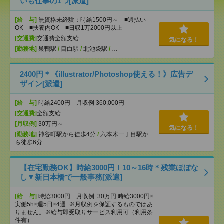
いも仕事の1つ[派遣]
[給 与]
無資格未経験：時給1500円～ ■週払い
OK ■扶養内OK ■日収1万2000円以上
[交通費]
交通費全額支給
気になる！
[勤務地]
巣鴨駅
/
目白駅
/
北池袋駅
/
…
2400円＊《illustrator/Photoshop使える！》広告デ
ザイン[派遣]
[給 与]
時給2400円 月収例 360,000円
[交通費]
全額支給
[月収例]
30万円～
気になる！
[勤務地]
神谷町駅から徒歩4分
/
六本木一丁目駅か
ら徒歩6分
【在宅勤務OK】時給3000円！10～16時＊残業ほぼな
し▼新日本橋で一般事務[派遣]
[給 与]
時給3000円 月収例 30万円 時給3000円×
実働5h×週5日×4週 ※月収例を保証するものではあ
りません。※給与即受取りサービス利用可（利用条
件有）