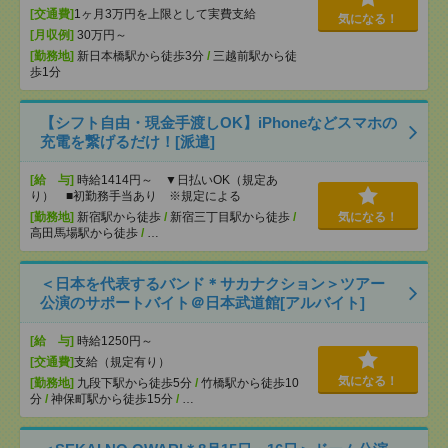
[交通費]
1ヶ月3万円を上限として実費支給
気になる！
[月収例]
30万円～
[勤務地]
新日本橋駅から徒歩3分
/
三越前駅から徒
歩1分
【シフト自由・現金手渡しOK】iPhoneなどスマホの
充電を繋げるだけ！[派遣]
[給 与]
時給1414円～ ▼日払いOK（規定あ
り） ■初勤務手当あり ※規定による
[勤務地]
新宿駅から徒歩
/
新宿三丁目駅から徒歩
/
気になる！
高田馬場駅から徒歩
/
…
＜日本を代表するバンド＊サカナクション＞ツアー
公演のサポートバイト＠日本武道館[アルバイト]
[給 与]
時給1250円～
[交通費]
支給（規定有り）
気になる！
[勤務地]
九段下駅から徒歩5分
/
竹橋駅から徒歩10
分
/
神保町駅から徒歩15分
/
…