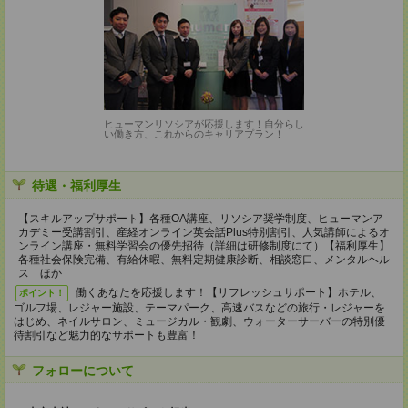
ヒューマンリソシアが応援します！自分らし
い働き方、これからのキャリアプラン！
待遇・福利厚生
【スキルアップサポート】各種OA講座、リソシア奨学制度、ヒューマンア
カデミー受講割引、産経オンライン英会話Plus特別割引、人気講師によるオ
ンライン講座・無料学習会の優先招待（詳細は研修制度にて）【福利厚生】
各種社会保険完備、有給休暇、無料定期健康診断、相談窓口、メンタルヘル
ス ほか
働くあなたを応援します！【リフレッシュサポート】ホテル、
ポイント！
ゴルフ場、レジャー施設、テーマパーク、高速バスなどの旅行・レジャーを
はじめ、ネイルサロン、ミュージカル・観劇、ウォーターサーバーの特別優
待割引など魅力的なサポートも豊富！
フォローについて