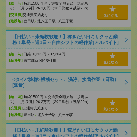
[給 与]
時給1500円 ※交通費全額支給（規定あ
り） 【月収例】26.2万円（20日勤務＋残業20h）
[交通費]
交通費支給あり
気になる！
[勤務地]
豊田駅
/
北八王子駅
/
八王子駅
【日払い・未経験歓迎！】稼ぎたい日にサクッと勤
務！単発・週1日～自由シフトの軽作業[アルバイト]
[給 与]
日給10,305円～37,204円
[勤務地]
東京都新宿区愛住町
気になる！
<タイパ抜群>機械セット、洗浄、接着作業（日勤）
[派遣]
[給 与]
時給1500円 ※交通費全額支給（規定あ
り） 【月収例】26.2万円（20日勤務＋残業20h）
[交通費]
交通費支給あり
気になる！
[勤務地]
豊田駅
/
北八王子駅
/
八王子駅
【日払い・未経験歓迎！】稼ぎたい日にサクッと勤
務！単発・週1日～自由シフトの軽作業[アルバイト]