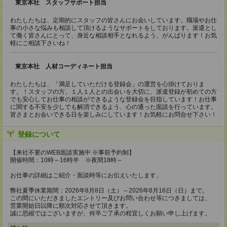
東京本社 スタッフサポート担当
わたしたちは、定期的にスタッフの皆さんにお会いしています。職場やお仕
事の小さな悩みも相談して頂けるようなサポートをしております。派遣とし
て働く皆さんにとって、身近な相談相手となれるよう、がんばります！お気
軽にご相談下さいね！
東京本社 人材コーディネート担当
わたしたちは、「満足していただける登録会」の運営を心掛けておりま
す。！スタッフの方、１人１人との出会いを大切に、派遣登録が初めての方
でも安心してお仕事の相談ができるような登録会を目指しています！お仕事
に関する不安を少しでも解消できるよう、心の通った面談を行っています。
皆さまとお会いできる日を楽しみにしています！お気軽にお問合せ下さい！
登録について
【来社不要のWEB面談実施中 ※事前予約制】
開催時間：10時～16時半 ※夜間18時～
お仕事の詳細はご紹介・面談時等にお伝えいたします。
弊社夏季休業期間：2026年8月8日（土）～2026年8月16日（日）まで。
この間にいただきましたエントリー及びお問い合わせ等につきましては、
営業開始日以降に順次対応させて頂きます。
誠に恐縮ではございますが、何卒ご了承の程宜しくお願い申し上げます。