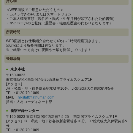
持ち物
＜WEB面談でご用意いただくもの＞
・カメラ付きのPCまたはスマートフォン
・ご本人確認書類（現住所・氏名・生年月日が印字された公的書類）
・マイページのご登録（履歴書・職務経歴書の代わりとなります）
所要時間
WEB面談とお仕事紹介合わせて40分～1時間程度頂きます。
※状況により所要時間は異なります。
※ご就業中の方向けに夜間や土曜も開催しています！
登録場所
東京本社
〒160-0023
東京都新宿区西新宿7-5-25西新宿プライムスクエア1F
[アクセス]
JR・私鉄・地下鉄各線新宿駅徒歩10分、JR総武線大久保駅徒歩5分
TEL：0120-79-1069
MAIL：
hr-staff@athuman.com
担当：人材コーディネート部
新宿登録センター
〒160-0023 東京都新宿区西新宿7-5-25 西新宿プライムスクエア1F
[アクセス] JR・私鉄・地下鉄各線新宿駅徒歩10分、JR総武線大久保駅徒歩5
分
TEL：0120-79-1069