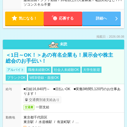
服装自由
/
シフト勤務
/
10名以上の大量募集
/
電話対応なし
/
パ
ソコンスキル不要
気になる！
応募する
詳細へ
掲載日：2026.08.08
未読
＜1日～OK！＞あの有名企業も！展示会や株主
総会のお手伝い！
アルバイト
職種未経験OK
社会人未経験OK
大学生歓迎
ブランクOK
WEB登録・面接OK
■日給16,840円～ ■日払いOK ■実働3時間5,120円のお仕事あ
給与
ります！
交通費別途支給あり
一部支給
交通費
東京都千代田区
勤務地
東京駅
/
水道橋駅
/
有楽町駅
/
…