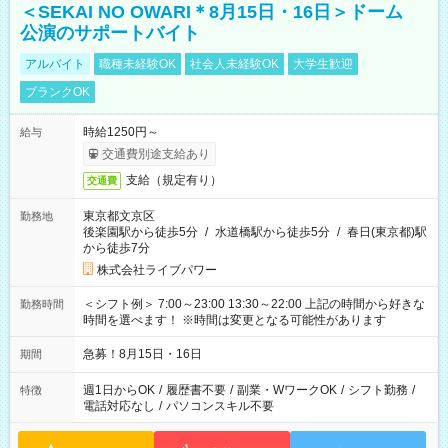
＜SEKAI NO OWARI＊8月15日・16日＞ドーム
公演のサポートバイト
アルバイト
職種未経験OK
社会人未経験OK
大学生歓迎
ブランクOK
時給1250円～
給与
交通費別途支給あり
支給（規定有り）
交通費
東京都文京区
勤務地
後楽園駅から徒歩5分
/
水道橋駅から徒歩5分
/
春日(東京都)駅
から徒歩7分
株式会社ライブパワー
＜シフト例＞ 7:00～23:00 13:30～22:00 上記の時間から好きな
勤務時間
時間を選べます！ ※時間は変更となる可能性があります
急募！8月15日・16日
期間
週1日からOK
/
履歴書不要
/
副業・WワークOK
/
シフト勤務
/
特徴
電話対応なし
/
パソコンスキル不要