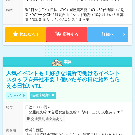
週1日からOK
/
日払いOK
/
履歴書不要
/
40～50代活躍中
/
副
特徴
業・WワークOK
/
服装自由
/
シフト勤務
/
10名以上の大量募
集
/
電話対応なし
/
パソコンスキル不要
気になる！
応募する
詳細へ
未読
人気イベントも！好きな場所で働けるイベント
スタッフ☆来社不要！働いたその日に給料もら
える日払い/T1
アルバイト
職種未経験OK
日給13,000円～
給与
＋交通費支給 ★交通費全額支給！ ┗案件により規定あり ★日払
いOK！（規定あり） ┗働いたその日に現金GET♪ お仕事後はコ
交通費別途支給あり
ンビニATMから 日払い分を引き落とせます！ 【試用期間】試
用期間なし
横浜市西区
勤務地