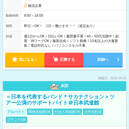
物流企業
9:00～18:00
勤務時間
即日～OK！ 1日～働けます＾＾（規定あり）
期間
週1日からOK
/
日払いOK
/
履歴書不要
/
40～50代活躍中
/
副
特徴
業・WワークOK
/
服装自由
/
シフト勤務
/
10名以上の大量募
集
/
電話対応なし
/
パソコンスキル不要
気になる！
応募する
詳細へ
掲載日：2026.08.03
未読
＜日本を代表するバンド＊サカナクション＞ツ
アー公演のサポートバイト＠日本武道館
アルバイト
職種未経験OK
社会人未経験OK
大学生歓迎
ブランクOK