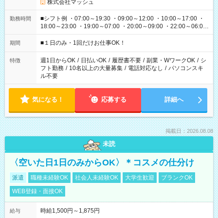
株式会社マッシュ
■シフト例 ・07:00～19:30 ・09:00～12:00 ・10:00～17:00 ・
勤務時間
18:00～23:00 ・19:00～07:00 ・20:00～09:00 ・22:00～06:00
etc ★最短で3時間で5,120円のお仕事から 15時間で2万円近く稼
げるお仕事も！ ご希望のお時間に合わせてご紹介！ ※シフトは
■１日のみ・1回だけお仕事OK！
期間
現場によって異なります。 ※勿論、休憩時間はあるのでご安心
ください！
週1日からOK
/
日払いOK
/
履歴書不要
/
副業・WワークOK
/
シ
特徴
フト勤務
/
10名以上の大量募集
/
電話対応なし
/
パソコンスキ
ル不要
気になる！
応募する
詳細へ
掲載日：2026.08.08
未読
〈空いた日1日のみからOK〉＊コスメの仕分け
派遣
職種未経験OK
社会人未経験OK
大学生歓迎
ブランクOK
WEB登録・面接OK
時給1,500円～1,875円
給与