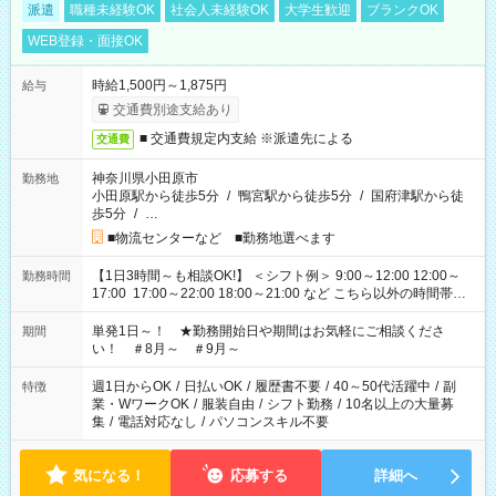
派遣
職種未経験OK
社会人未経験OK
大学生歓迎
ブランクOK
WEB登録・面接OK
時給1,500円～1,875円
給与
交通費別途支給あり
■ 交通費規定内支給 ※派遣先による
交通費
神奈川県小田原市
勤務地
小田原駅から徒歩5分
/
鴨宮駅から徒歩5分
/
国府津駅から徒
歩5分
/
…
■物流センターなど ■勤務地選べます
【1日3時間～も相談OK!】 ＜シフト例＞ 9:00～12:00 12:00～
勤務時間
17:00 17:00～22:00 18:00～21:00 など こちら以外の時間帯も
お気軽にご相談ください！
単発1日～！ ★勤務開始日や期間はお気軽にご相談くださ
期間
い！ ＃8月～ ＃9月～
週1日からOK
/
日払いOK
/
履歴書不要
/
40～50代活躍中
/
副
特徴
業・WワークOK
/
服装自由
/
シフト勤務
/
10名以上の大量募
集
/
電話対応なし
/
パソコンスキル不要
気になる！
応募する
詳細へ