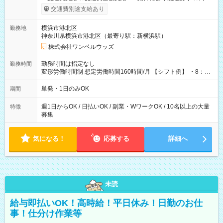
いOK！（規定あり） ┗働いたその日に現金GET♪ お仕事後はコ
交通費別途支給あり
ンビニATMから 日払い分を引き落とせます！ 【試用期間】試
用期間なし
横浜市港北区
勤務地
神奈川県横浜市港北区（最寄り駅：新横浜駅）
株式会社ワンベルウッズ
勤務時間は指定なし
勤務時間
変形労働時間制 想定労働時間160時間/月 【シフト例】 ・8：00
～21：00
単発・1日のみOK
期間
週1日からOK / 日払いOK / 副業・WワークOK / 10名以上の大量
特徴
募集
気になる！
応募する
詳細へ
未読
給与即払いOK！高時給！平日休み！日勤のお仕
事！仕分け作業等