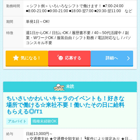
＜シフト例＞ いろいろなシフトで働けます！ ■7:00-24:00
勤務時間
■8:00-21:00 ■9:00-21:00 ■18:00-翌7:00 ■20:30-翌11:00 など
単発1日～OK!
期間
週1日からOK
/
日払いOK
/
履歴書不要
/
40～50代活躍中
/
副
特徴
業・WワークOK
/
服装自由
/
シフト勤務
/
電話対応なし
/
パソ
コンスキル不要
気になる！
応募する
詳細へ
未読
ちいさいかわいいキャラのイベントも！好きな
場所で働ける☆来社不要！働いたその日に給料
もらえる◎/T1
アルバイト
職種未経験OK
日給13,000円～
給与
＋交通費支給 ★交通費全額支給！ ┗案件により規定あり ★日払