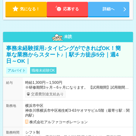
気になる！
応募する
詳細へ
未読
事務未経験採用♪タイピングができればOK！簡
単な業務からスタート♪｜駅チカ徒歩5分｜週4
日～OK｜
アルバイト
職種未経験OK
時給1,300円～1,500円
給与
※研修期間3ヶ月～6ヶ月になります。 【試用期間】試用期間あ
り 試用期間の長さ：1ヶ月 雇用形態、給与は本採用時と同じで
交通費別途支給あり
す。
横浜市中区
勤務地
神奈川県横浜市中区相生町3-63ヤオマサビル5階（最寄り駅：関
内駅）
株式会社アルファコーポレーション
シフト制
勤務時間