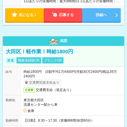
1日あたりの実働時間：最大8時間/日 1日あたりの実働時間：
7~8時間 シフト例 ・10時00分～18時00分 ・10時00分～19時00
分
気になる！
応募する
詳細へ
未読
大田区！軽作業！時給1800円
派遣
職種未経験OK
ブランクOK
時給1800円 日額平均1万4400円/月額30万2400円/残込39万
給与
2400円
交通費別途支給あり
交通費支給（規定あり）
交通費
東京都大田区
勤務地
流通センター駅から車
倉庫
【日勤】 8:30～17:30（実働8時間/休憩60分）
勤務時間