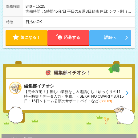
840～15:25
勤務時間
実働時間：5時間45分/日 平日のみ週3日勤務 休日: シフト制（土
日祝
日払いOK
特徴
気になる！
応募する
詳細へ
編集部イチオシ
【完全在宅！】難しい業務なし＆電話なし！ゆっくりの11
時～時短＊データ入力・事務、＜SEKAI NO OWARI＊8月15
日・16日＞ドーム公演のサポートバイトなど
(8/7UP!)