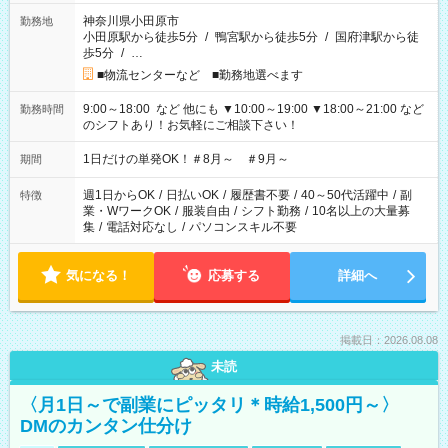
神奈川県小田原市
勤務地
小田原駅から徒歩5分
/
鴨宮駅から徒歩5分
/
国府津駅から徒
歩5分
/
…
■物流センターなど ■勤務地選べます
9:00～18:00 など 他にも ▼10:00～19:00 ▼18:00～21:00 など
勤務時間
のシフトあり！お気軽にご相談下さい！
1日だけの単発OK！＃8月～ ＃9月～
期間
週1日からOK
/
日払いOK
/
履歴書不要
/
40～50代活躍中
/
副
特徴
業・WワークOK
/
服装自由
/
シフト勤務
/
10名以上の大量募
集
/
電話対応なし
/
パソコンスキル不要
気になる！
応募する
詳細へ
掲載日：2026.08.08
未読
〈月1日～で副業にピッタリ＊時給1,500円～〉
DMのカンタン仕分け