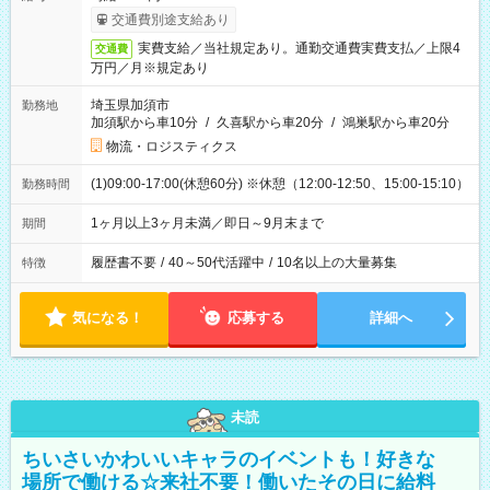
交通費別途支給あり
実費支給／当社規定あり。通勤交通費実費支払／上限4
交通費
万円／月※規定あり
埼玉県加須市
勤務地
加須駅から車10分
/
久喜駅から車20分
/
鴻巣駅から車20分
物流・ロジスティクス
(1)09:00-17:00(休憩60分) ※休憩（12:00-12:50、15:00-15:10）
勤務時間
1ヶ月以上3ヶ月未満／即日～9月末まで
期間
履歴書不要
/
40～50代活躍中
/
10名以上の大量募集
特徴
気になる！
応募する
詳細へ
未読
ちいさいかわいいキャラのイベントも！好きな
場所で働ける☆来社不要！働いたその日に給料