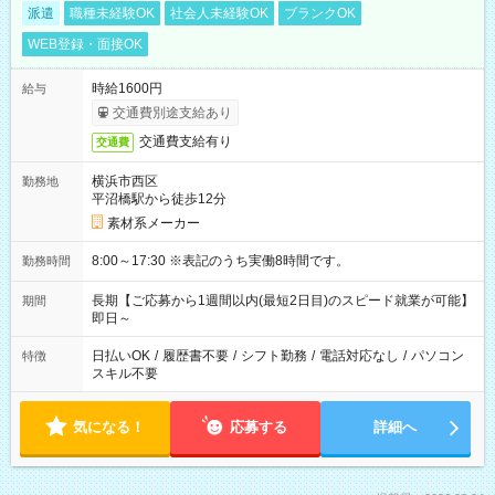
派遣
職種未経験OK
社会人未経験OK
ブランクOK
WEB登録・面接OK
時給1600円
給与
交通費別途支給あり
交通費支給有り
交通費
横浜市西区
勤務地
平沼橋駅から徒歩12分
素材系メーカー
8:00～17:30 ※表記のうち実働8時間です。
勤務時間
長期【ご応募から1週間以内(最短2日目)のスピード就業が可能】
期間
即日～
日払いOK
/
履歴書不要
/
シフト勤務
/
電話対応なし
/
パソコン
特徴
スキル不要
気になる！
応募する
詳細へ