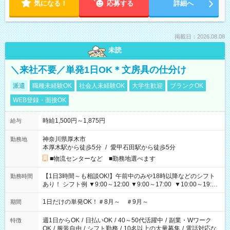
気になる！
応募する
詳細へ
掲載日：2026.08.08
未読
＼来社不要／単発1日OK＊文房具の仕分け
派遣
職種未経験OK
社会人未経験OK
大学生歓迎
ブランクOK
WEB登録・面接OK
時給1,500円～1,875円
給与
神奈川県厚木市
勤務地
本厚木駅から徒歩5分
/
愛甲石田駅から徒歩5分
■物流センターなど ■勤務地選べます
【1日3時間～も相談OK!】午前中のみや18時以降などのシフト
勤務時間
あり！ シフト例 ▼9:00～12:00 ▼9:00～17:00 ▼10:00～19:00
▼18:00～21:00
1日だけの単発OK！＃8月～ ＃9月～
期間
週1日からOK
/
日払いOK
/
40～50代活躍中
/
副業・Wワーク
特徴
OK
/
服装自由
/
シフト勤務
/
10名以上の大量募集
/
電話対応な