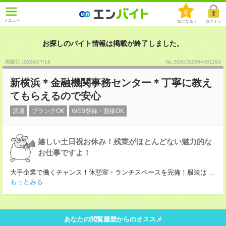
0
メニュー
気になる！
ログイン
お探しのバイト情報は掲載が終了しました。
掲載日 :2026
/
07
/
18
No.SSKCS2504401193
新横浜＊金融機関事務センター＊丁寧に教え
てもらえるので安心
派遣
ブランクOK
WEB登録・面接OK
嬉しい土日祝お休み！残業がほとんどない魅力的な
お仕事ですよ！
大手企業で働くチャンス！休憩室・ランチスペースを完備！服装は
...
もっとみる
あなたの閲覧履歴からのオススメ