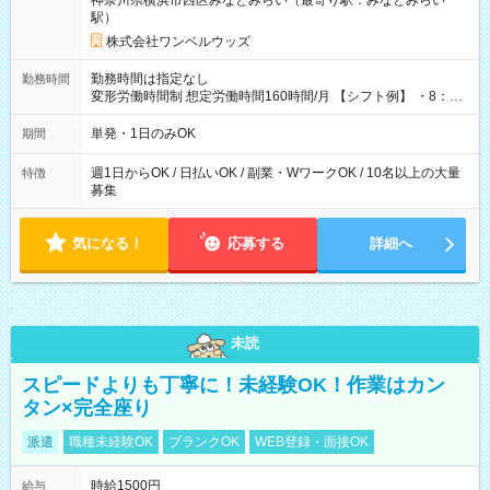
神奈川県横浜市西区みなとみらい（最寄り駅：みなとみらい
駅）
株式会社ワンベルウッズ
勤務時間は指定なし
勤務時間
変形労働時間制 想定労働時間160時間/月 【シフト例】 ・8：00
～21：00
単発・1日のみOK
期間
週1日からOK / 日払いOK / 副業・WワークOK / 10名以上の大量
特徴
募集
気になる！
応募する
詳細へ
未読
スピードよりも丁寧に！未経験OK！作業はカン
タン×完全座り
派遣
職種未経験OK
ブランクOK
WEB登録・面接OK
時給1500円
給与