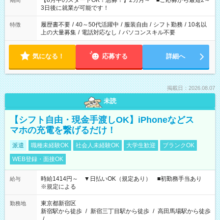
【8月中のスタートOK！急募！】2カ月～ ■ご応募から最短2～
期間
ね。 ※Wワーク希望の方へ 今ご覧のお仕事で希望する勤務時間
3日後に就業が可能です！
と、もう1つのお仕事の勤務時間。 合計で週40時間を超える場
合は応募できません。
履歴書不要
/
40～50代活躍中
/
服装自由
/
シフト勤務
/
10名以
特徴
上の大量募集
/
電話対応なし
/
パソコンスキル不要
気になる！
応募する
詳細へ
掲載日：2026.08.07
未読
【シフト自由・現金手渡しOK】iPhoneなどス
マホの充電を繋げるだけ！
派遣
職種未経験OK
社会人未経験OK
大学生歓迎
ブランクOK
WEB登録・面接OK
時給1414円～ ▼日払いOK（規定あり） ■初勤務手当あり
給与
※規定による
東京都新宿区
勤務地
新宿駅から徒歩
/
新宿三丁目駅から徒歩
/
高田馬場駅から徒歩
/
…