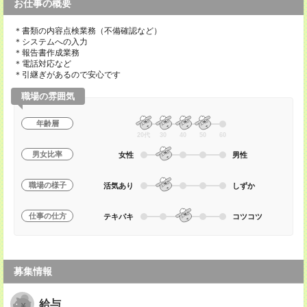
お仕事の概要
＊書類の内容点検業務（不備確認など）
＊システムへの入力
＊報告書作成業務
＊電話対応など
＊引継ぎがあるので安心です
職場の雰囲気
年齢層
20代
30
40
50
60
男女比率
女性
男性
職場の様子
活気あり
しずか
仕事の仕方
テキパキ
コツコツ
募集情報
給与