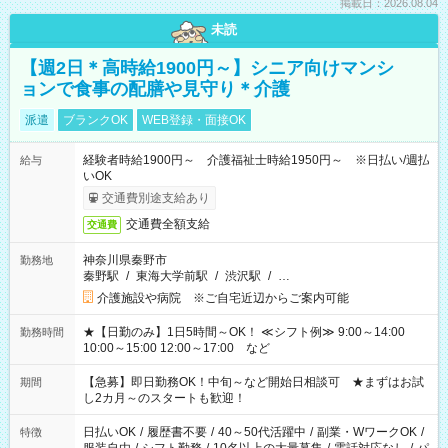
掲載日：2026.08.04
未読
【週2日＊高時給1900円～】シニア向けマンシ
ョンで食事の配膳や見守り＊介護
派遣
ブランクOK
WEB登録・面接OK
経験者時給1900円～ 介護福祉士時給1950円～ ※日払い/週払
給与
いOK
交通費別途支給あり
交通費全額支給
交通費
神奈川県秦野市
勤務地
秦野駅
/
東海大学前駅
/
渋沢駅
/
…
介護施設や病院 ※ご自宅近辺からご案内可能
★【日勤のみ】1日5時間～OK！ ≪シフト例≫ 9:00～14:00
勤務時間
10:00～15:00 12:00～17:00 など
【急募】即日勤務OK！中旬～など開始日相談可 ★まずはお試
期間
し2カ月～のスタートも歓迎！
日払いOK
/
履歴書不要
/
40～50代活躍中
/
副業・WワークOK
/
特徴