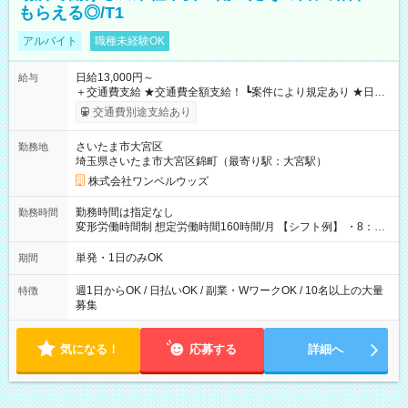
もらえる◎/T1
アルバイト
職種未経験OK
日給13,000円～
給与
＋交通費支給 ★交通費全額支給！ ┗案件により規定あり ★日払
いOK！（規定あり） ┗働いたその日に現金GET♪ お仕事後はコ
交通費別途支給あり
ンビニATMから 日払い分を引き落とせます！ 【試用期間】試
用期間なし
さいたま市大宮区
勤務地
埼玉県さいたま市大宮区錦町（最寄り駅：大宮駅）
株式会社ワンベルウッズ
勤務時間は指定なし
勤務時間
変形労働時間制 想定労働時間160時間/月 【シフト例】 ・8：00
～21：00
単発・1日のみOK
期間
週1日からOK / 日払いOK / 副業・WワークOK / 10名以上の大量
特徴
募集
気になる！
応募する
詳細へ