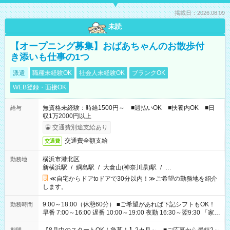
掲載日：2026.08.09
未読
【オープニング募集】おばあちゃんのお散歩付
き添いも仕事の1つ
派遣
職種未経験OK
社会人未経験OK
ブランクOK
WEB登録・面接OK
無資格未経験：時給1500円～ ■週払いOK ■扶養内OK ■日
給与
収1万2000円以上
交通費別途支給あり
交通費全額支給
交通費
横浜市港北区
勤務地
新横浜駅
/
綱島駅
/
大倉山(神奈川県)駅
/
…
≪自宅からドアtoドアで30分以内！≫ご希望の勤務地を紹介
します。
9:00～18:00（休憩60分） ■ご希望があれば下記シフトもOK！
勤務時間
早番 7:00～16:00 遅番 10:00～19:00 夜勤 16:30～翌9:30 「家族
と休みを合わせたい」 「余裕を持って夕飯の準備がしたい」
「できれば残業はしたくない」 など、ご希望を教えてください