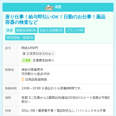
未読
座り仕事！給与即払いOK！日勤のお仕事！薬品
容器の検査など
派遣
職種未経験OK
社会人未経験OK
ブランクOK
WEB登録・面接OK
時給1450円
給与
交通費別途支給あり
交通費支給有り
交通費
神奈川県秦野市
勤務地
渋沢駅から徒歩15分
日用品医薬関係
13:00～22:00 ※表記のうち実働8時間です。
勤務時間
長期【ご応募から1週間以内(最短2日目)のスピード就業が可能】
期間
即日～
日払いOK
/
履歴書不要
/
電話対応なし
/
パソコンスキル不要
特徴