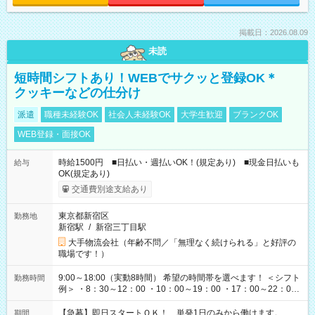
掲載日：2026.08.09
未読
短時間シフトあり！WEBでサクッと登録OK＊
クッキーなどの仕分け
派遣
職種未経験OK
社会人未経験OK
大学生歓迎
ブランクOK
WEB登録・面接OK
時給1500円 ■日払い・週払いOK！(規定あり) ■現金日払いも
給与
OK(規定あり)
交通費別途支給あり
東京都新宿区
勤務地
新宿駅
/
新宿三丁目駅
大手物流会社（年齢不問／「無理なく続けられる」と好評の
職場です！）
9:00～18:00（実動8時間） 希望の時間帯を選べます！ ＜シフト
勤務時間
例＞ ・8：30～12：00 ・10：00～19：00 ・17：00～22：00
・13：00～22：00 ・22：00～翌6：00 など
【急募】即日スタートＯＫ！ 単発1日のみから働けます。
期間