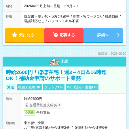
2026年09月上旬～長期 ※9月～！
期間
履歴書不要
/
40～50代活躍中
/
副業・WワークOK
/
服装自由
/
特徴
電話対応なし
/
パソコンスキル不要
気になる！
応募する
詳細へ
掲載日：2026.08.10
未読
時給2600円＊ほぼ在宅！週3～4日＆16時迄
OK！補助金申請のサポート業務
派遣
職種未経験OK
ブランクOK
WEB登録・面接OK
時給2600円
給与
交通費別途支給あり
全額支給
交通費
東京都中央区
勤務地
八丁堀(東京都)駅から徒歩2分
/
茅場町駅から徒歩6分