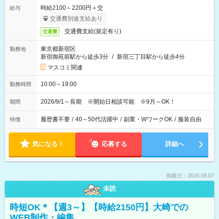
時給2100～2200円＋交
給与
交通費別途支給あり
交通費支給(規定有り)
交通費
東京都新宿区
勤務地
新宿御苑前駅から徒歩3分
/
新宿三丁目駅から徒歩4分
マスコミ関連
10:00～19:00
勤務時間
2026/9/1～長期 ※開始日相談可能 ※9月～OK！
期間
履歴書不要
/
40～50代活躍中
/
副業・WワークOK
/
服装自由
特徴
気になる！
応募する
詳細へ
掲載日：2026.08.07
未読
時短OK＊【週3～】【時給2150円】大崎での
WEB制作・編集