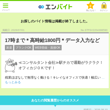
0
メニュー
気になる！
ログイン
お探しのバイト情報は掲載が終了しました。
掲載日 :2026
/
07
/
01
No.STFSV2204398590
17時まで＊高時給1800円＊データ入力など
派遣
ブランクOK
WEB登録・面接OK
≪コンサルタント会社≫駅チカで通勤がラクラク！
オフィカジＯＫです！
残業ほぼなしで無理なく働ける！キレイなオフィスで快適！幅広い
...
もっとみる
あなたの閲覧履歴からのオススメ
掲載日：2026.08.10