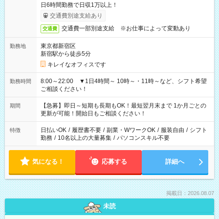
日6時間勤務で日収1万以上！
交通費別途支給あり
交通費一部別途支給 ※お仕事によって変動あり
交通費
東京都新宿区
勤務地
新宿駅から徒歩5分
キレイなオフィスです
8:00～22:00 ▼1日4時間～ 10時～・11時～など、シフト希望
勤務時間
ご相談ください！
【急募】即日～短期も長期もOK！最短翌月末まで 1か月ごとの
期間
更新が可能！開始日もご相談ください！
日払いOK
/
履歴書不要
/
副業・WワークOK
/
服装自由
/
シフト
特徴
勤務
/
10名以上の大量募集
/
パソコンスキル不要
気になる！
応募する
詳細へ
掲載日：2026.08.07
未読