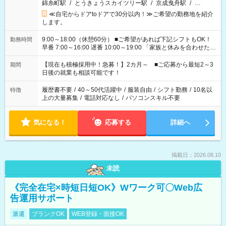
錦糸町駅
/
とうきょうスカイツリー駅
/
京成曳舟駅
/
…
≪自宅からドアtoドアで30分以内！≫ご希望の勤務地を紹介
します。
9:00～18:00（休憩60分） ■ご希望があれば下記シフトもOK！
勤務時間
早番 7:00～16:00 遅番 10:00～19:00 「家族と休みを合わせた
い」 「余裕を持って夕飯の準備がしたい」 「できれば残業はし
たくない」 など、ご希望を教えてくださいね。 ※Wワーク希望
【現在も積極採用中！急募！】2カ月～ ■ご応募から最短2～3
期間
の方へ 今ご覧のお仕事で希望する勤務時間と、もう1つのお仕事
日後の就業も相談可能です！
の勤務時間。 合計で週40時間を超える場合は応募できません。
履歴書不要
/
40～50代活躍中
/
服装自由
/
シフト勤務
/
10名以
特徴
上の大量募集
/
電話対応なし
/
パソコンスキル不要
気になる！
応募する
詳細へ
掲載日：2026.08.10
未読
《完全在宅×時短日短OK》Wワーク可〇Web広
告運用サポート
派遣
ブランクOK
WEB登録・面接OK