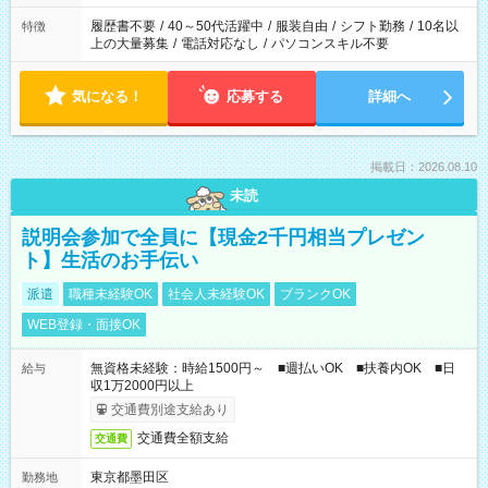
と、もう1つのお仕事の勤務時間。 合計で週40時間を超える場
合は応募できません。
履歴書不要
/
40～50代活躍中
/
服装自由
/
シフト勤務
/
10名以
特徴
上の大量募集
/
電話対応なし
/
パソコンスキル不要
気になる！
応募する
詳細へ
掲載日：2026.08.10
未読
説明会参加で全員に【現金2千円相当プレゼン
ト】生活のお手伝い
派遣
職種未経験OK
社会人未経験OK
ブランクOK
WEB登録・面接OK
無資格未経験：時給1500円～ ■週払いOK ■扶養内OK ■日
給与
収1万2000円以上
交通費別途支給あり
交通費全額支給
交通費
東京都墨田区
勤務地