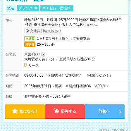
派遣
ブランクOK
WEB登録・面接OK
時給2150円 月収例 25万8000円 時給2150円×実働6h×週5日
給与
×4週 ※月収例を保証するものではありません。
交通費別途支給あり
1ヶ月3万円を上限として実費支給
交通費
25～30万円
月収例
東京都品川区
勤務地
大崎駅から徒歩7分
/
五反田駅から徒歩10分
リース
09:00-16:00（休憩60分）実働6時間 （残業少なめ！）
勤務時間
2026年09月01日～長期 ※開始日相談OK ※09月～
期間
履歴書不要
/
40～50代活躍中
特徴
気になる！
応募する
詳細へ
掲載日：2026.08.07