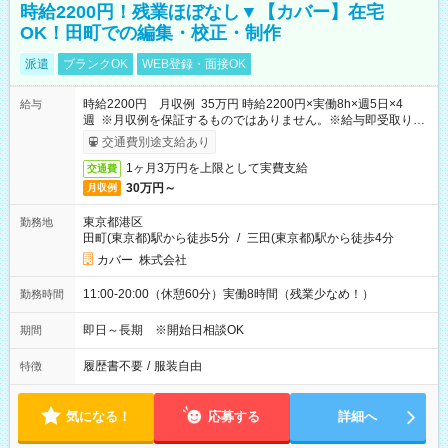
時給2200円！残業ほぼなし▼【カバー】在宅
OK！田町での編集・校正・制作
派遣
ブランクOK
WEB登録・面接OK
時給2200円 月収例 35万円 時給2200円×実働8h×週5日×4
給与
週 ※月収例を保証するものではありません。※給与即受取りサ
ービス利用可（利用条件有）
交通費別途支給あり
1ヶ月3万円を上限として実費支給
交通費
30万円～
月収例
東京都港区
勤務地
田町(東京都)駅から徒歩5分
/
三田(東京都)駅から徒歩4分
カバー 株式会社
11:00-20:00（休憩60分）実働8時間（残業少なめ！）
勤務時間
即日～長期 ※開始日相談OK
期間
履歴書不要
/
服装自由
特徴
気になる！
応募する
詳細へ