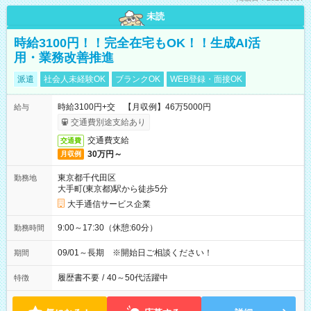
未読
時給3100円！！完全在宅もOK！！生成AI活
用・業務改善推進
派遣
社会人未経験OK
ブランクOK
WEB登録・面接OK
時給3100円+交 【月収例】46万5000円
給与
交通費別途支給あり
交通費支給
交通費
30万円～
月収例
東京都千代田区
勤務地
大手町(東京都)駅から徒歩5分
大手通信サービス企業
9:00～17:30（休憩:60分）
勤務時間
09/01～長期 ※開始日ご相談ください！
期間
履歴書不要
/
40～50代活躍中
特徴