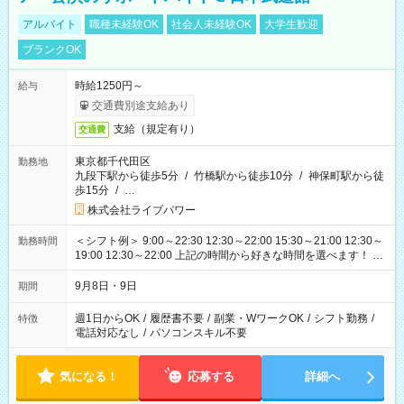
アルバイト
職種未経験OK
社会人未経験OK
大学生歓迎
ブランクOK
時給1250円～
給与
交通費別途支給あり
支給（規定有り）
交通費
東京都千代田区
勤務地
九段下駅から徒歩5分
/
竹橋駅から徒歩10分
/
神保町駅から徒
歩15分
/
…
株式会社ライブパワー
＜シフト例＞ 9:00～22:30 12:30～22:00 15:30～21:00 12:30～
勤務時間
19:00 12:30～22:00 上記の時間から好きな時間を選べます！ ※
時間は変更となる可能性があります
9月8日・9日
期間
週1日からOK
/
履歴書不要
/
副業・WワークOK
/
シフト勤務
/
特徴
電話対応なし
/
パソコンスキル不要
気になる！
応募する
詳細へ