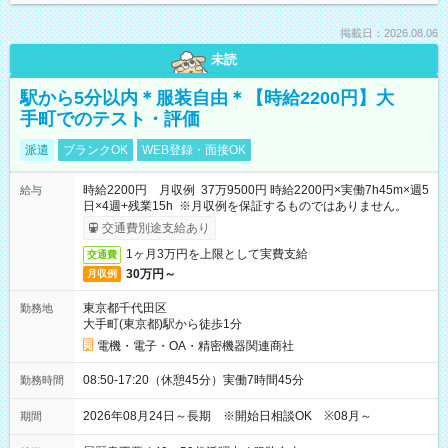
掲載日：2026.08.06
未読
駅から5分以内＊服装自由＊【時給2200円】大
手町でのテスト・評価
派遣
ブランクOK
WEB登録・面接OK
時給2200円 月収例 37万9500円 時給2200円×実働7h45m×週5
給与
日×4週+残業15h ※月収例を保証するものではありません。
交通費別途支給あり
1ヶ月3万円を上限として実費支給
交通費
30万円～
月収例
東京都千代田区
勤務地
大手町(東京都)駅から徒歩1分
電機・電子・OA・精密機器関連商社
08:50-17:20（休憩45分）実働7時間45分
勤務時間
2026年08月24日～長期 ※開始日相談OK ※08月～
期間