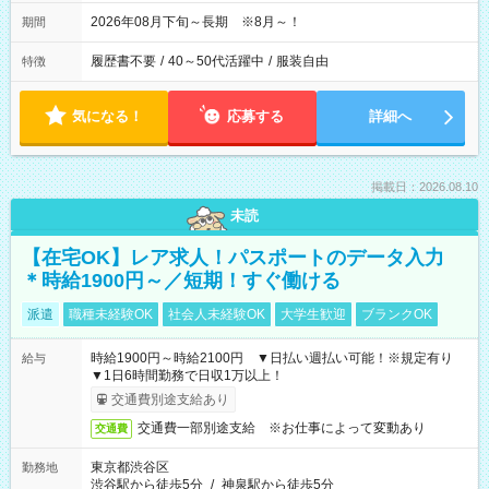
2026年08月下旬～長期 ※8月～！
期間
履歴書不要
/
40～50代活躍中
/
服装自由
特徴
気になる！
応募する
詳細へ
掲載日：2026.08.10
未読
【在宅OK】レア求人！パスポートのデータ入力
＊時給1900円～／短期！すぐ働ける
派遣
職種未経験OK
社会人未経験OK
大学生歓迎
ブランクOK
時給1900円～時給2100円 ▼日払い週払い可能！※規定有り
給与
▼1日6時間勤務で日収1万以上！
交通費別途支給あり
交通費一部別途支給 ※お仕事によって変動あり
交通費
東京都渋谷区
勤務地
渋谷駅から徒歩5分
/
神泉駅から徒歩5分