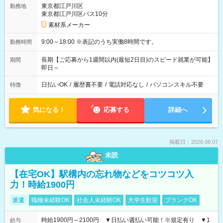
東京都江戸川区
勤務地
東京都江戸川区バス10分
素材系メーカー
9:00～18:00 ※表記のうち実働8時間です。
勤務時間
長期【ご応募から1週間以内(最短2日目)のスピード就業が可能】
期間
即日～
日払いOK
/
履歴書不要
/
電話対応なし
/
パソコンスキル不要
特徴
気になる！
応募する
詳細へ
掲載日：2026.08.07
未読
【在宅OK】駅構内の忘れ物などをコツコツ入
力！時給1900円
派遣
職種未経験OK
社会人未経験OK
大学生歓迎
ブランクOK
時給1900円～2100円 ▼日払い週払い可能！※規定有り ▼1
給与