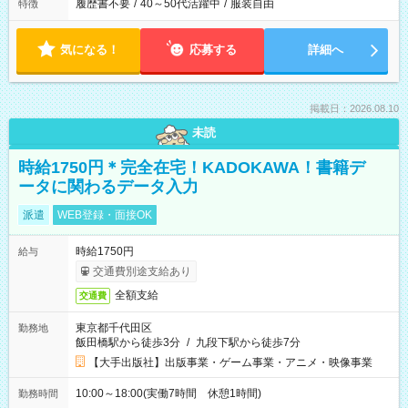
履歴書不要
/
40～50代活躍中
/
服装自由
特徴
気になる！
応募する
詳細へ
掲載日：2026.08.10
未読
時給1750円＊完全在宅！KADOKAWA！書籍デ
ータに関わるデータ入力
派遣
WEB登録・面接OK
時給1750円
給与
交通費別途支給あり
全額支給
交通費
東京都千代田区
勤務地
飯田橋駅から徒歩3分
/
九段下駅から徒歩7分
【大手出版社】出版事業・ゲーム事業・アニメ・映像事業
10:00～18:00(実働7時間 休憩1時間)
勤務時間