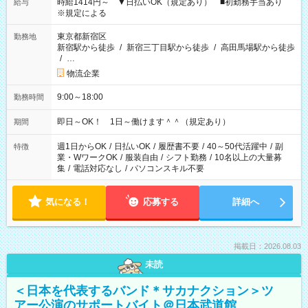
時給1414円～ ▼日払いOK（規定あり） ■初勤務手当あり
給与
※規定による
東京都新宿区
勤務地
新宿駅から徒歩
/
新宿三丁目駅から徒歩
/
高田馬場駅から徒歩
/
…
物流企業
9:00～18:00
勤務時間
即日～OK！ 1日～働けます＾＾（規定あり）
期間
週1日からOK
/
日払いOK
/
履歴書不要
/
40～50代活躍中
/
副
特徴
業・WワークOK
/
服装自由
/
シフト勤務
/
10名以上の大量募
集
/
電話対応なし
/
パソコンスキル不要
気になる！
応募する
詳細へ
掲載日：2026.08.03
未読
＜日本を代表するバンド＊サカナクション＞ツ
アー公演のサポートバイト＠日本武道館