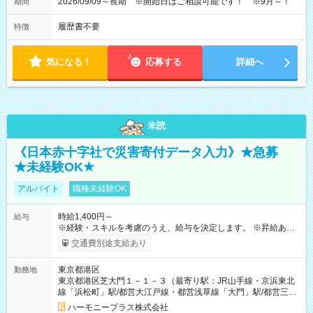
2026/09/09～長期 ※開始日はご相談可能です！ ※9月～！
期間
履歴書不要
特徴
気になる！
応募する
詳細へ
未読
《日本赤十字社で災害寄付データ入力》★急募
★未経験OK★
アルバイト
職種未経験OK
時給1,400円～
給与
※経験・スキルを考慮のうえ、給与を決定します。 ※昇給あり
（勤務実績・評価による） ※残業が発生した場合は、時間外手
交通費別途支給あり
当を全額支給します。 ※交通費支給（月額上限50,000円／当社
規定による） ※給与は月末締め、翌月15日払いです。 ※試用期
東京都港区
勤務地
間中も給与・待遇に変更はありません。 【試用期間】試用期間
東京都港区芝大門１－１－３（最寄り駅：JR山手線・京浜東北
あり 試用期間の長さ：1ヶ月 雇用形態、給与は本採用時と同じ
線「浜松町」駅/都営大江戸線・都営浅草線「⼤⾨」駅/都営三田
です。 試用期間中は、健康保険などの福利厚生の一部が制限さ
線「御成⾨」駅）
れる可能性があります。
ハーモニープラス株式会社