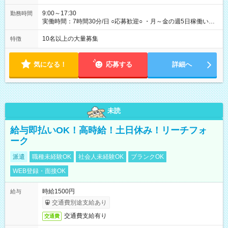
9:00～17:30
勤務時間
実働時間：7時間30分/日 ○応募歓迎○ ・月～金の週5日稼働いた
だける方 ・実働時間：7.5時間（休憩1時間）
10名以上の大量募集
特徴
気になる！
応募する
詳細へ
未読
給与即払いOK！高時給！土日休み！リーチフォ
ーク
派遣
職種未経験OK
社会人未経験OK
ブランクOK
WEB登録・面接OK
時給1500円
給与
交通費別途支給あり
交通費支給有り
交通費