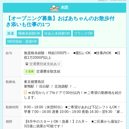
未読
【オープニング募集】おばあちゃんのお散歩付
き添いも仕事の1つ
派遣
職種未経験OK
社会人未経験OK
ブランクOK
WEB登録・面接OK
無資格未経験：時給1500円～ ■週払いOK ■扶養内OK ■日
給与
収1万2000円以上
交通費別途支給あり
交通費全額支給
交通費
東京都豊島区
勤務地
巣鴨駅
/
目白駅
/
北池袋駅
/
…
≪自宅からドアtoドアで30分以内！≫ご希望の勤務地を紹介
します。
9:00～18:00（休憩60分） ■ご希望があれば下記シフトもOK！
勤務時間
早番 7:00～16:00 遅番 10:00～19:00 夜勤 16:30～翌9:30 「家族
と休みを合わせたい」 「余裕を持って夕飯の準備がしたい」
「できれば残業はしたくない」 など、ご希望を教えてください
【8月中のスタートOK！急募！】2カ月～ ■ご応募から最短2～
期間
ね。 ※Wワーク希望の方へ 今ご覧のお仕事で希望する勤務時間
3日後に就業が可能です！