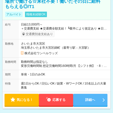
場所で働ける☆来社不要！働いたその日に給料
もらえる◎/T1
アルバイト
職種未経験OK
日給13,000円～
給与
＋交通費支給 ★交通費全額支給！ ┗案件により規定あり ★日払
いOK！（規定あり） ┗働いたその日に現金GET♪ お仕事後はコ
交通費別途支給あり
ンビニATMから 日払い分を引き落とせます！ 【試用期間】試
用期間なし
さいたま市大宮区
勤務地
埼玉県さいたま市大宮区錦町（最寄り駅：大宮駅）
株式会社ワンベルウッズ
勤務時間は指定なし
勤務時間
変形労働時間制 想定労働時間160時間/月 【シフト例】 ・8：00
～21：00
単発・1日のみOK
期間
週1日からOK / 日払いOK / 副業・WワークOK / 10名以上の大量
特徴
募集
気になる！
応募する
詳細へ