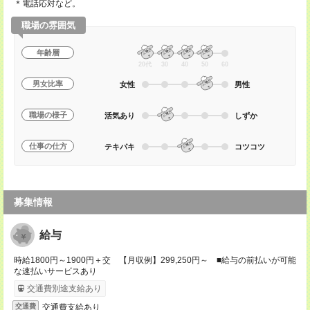
＊電話応対など。
職場の雰囲気
年齢層
20代
30
40
50
60
男女比率
女性
男性
職場の様子
活気あり
しずか
仕事の仕方
テキパキ
コツコツ
募集情報
給与
時給1800円～1900円＋交 【月収例】299,250円～ ■給与の前払いが可能
な速払いサービスあり
交通費別途支給あり
交通費支給あり
交通費