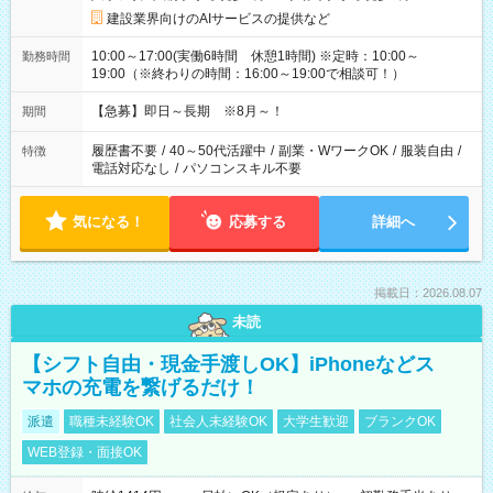
建設業界向けのAIサービスの提供など
10:00～17:00(実働6時間 休憩1時間) ※定時：10:00～
勤務時間
19:00（※終わりの時間：16:00～19:00で相談可！）
【急募】即日～長期 ※8月～！
期間
履歴書不要
/
40～50代活躍中
/
副業・WワークOK
/
服装自由
/
特徴
電話対応なし
/
パソコンスキル不要
気になる！
応募する
詳細へ
掲載日：2026.08.07
未読
【シフト自由・現金手渡しOK】iPhoneなどス
マホの充電を繋げるだけ！
派遣
職種未経験OK
社会人未経験OK
大学生歓迎
ブランクOK
WEB登録・面接OK