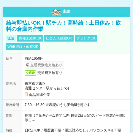
未読
給与即払いOK！駅チカ！高時給！土日休み！飲
料の倉庫内作業
派遣
職種未経験OK
社会人未経験OK
ブランクOK
WEB登録・面接OK
時給1650円
給与
交通費別途支給あり
交通費支給有り
交通費
東京都大田区
勤務地
流通センター駅から徒歩5分
食品関連企業
7:30～16:30 ※表記のうち実働8時間です。
勤務時間
長期【ご応募から1週間以内(最短2日目)のスピード就業が可能】
期間
即日～
日払いOK
/
履歴書不要
/
電話対応なし
/
パソコンスキル不要
特徴