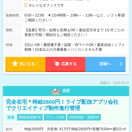
キレイなオフィスです
8:00～22:00 ▼1日4時間～ 10時～・11時～など、シフト希望
勤務時間
ご相談ください！
【急募】即日～短期も長期もOK！最短翌月末まで 1か月ごとの
期間
更新が可能！開始日もご相談ください！
日払いOK
/
履歴書不要
/
副業・WワークOK
/
服装自由
/
シフト
特徴
勤務
/
10名以上の大量募集
/
パソコンスキル不要
気になる！
応募する
詳細へ
掲載日：2026.08.07
未読
完全在宅＊時給2600円！ライブ配信アプリ会社
でクリエイティブ制作進行管理
派遣
職種未経験OK
ブランクOK
WEB登録・面接OK
時給2600円 月収例 41万円 時給2600円×実働7h30m×週5日×4
給与