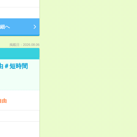
細へ
掲載日：2026.08.06
由＃短時間
自由
…