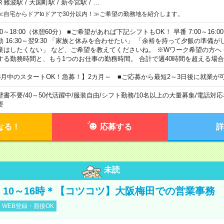
Ｒ難波駅
/
大国町駅
/
新今宮駅
/
…
≪自宅からドアtoドアで30分以内！≫ご希望の勤務地を紹介します。
00～18:00（休憩60分） ■ご希望があれば下記シフトもOK！ 早番 7:00～16:00 遅
勤 16:30～翌9:30 「家族と休みを合わせたい」 「余裕を持って夕飯の準備
業はしたくない」 など、ご希望を教えてくださいね。 ※Wワーク希望の方へ
する勤務時間と、もう1つのお仕事の勤務時間。 合計で週40時間を超える場
8月中のスタートOK！急募！】2カ月～ ■ご応募から最短2～3日後に就業が
歴書不要
/
40～50代活躍中
/
服装自由
/
シフト勤務
/
10名以上の大量募集
/
電話対応
要
なる！
応募する
詳
未読
円！10～16時＊【コツコツ】大阪梅田での営業事務
WEB登録・面接OK