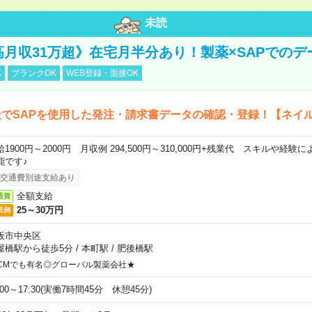
未読
《高月収31万超》在宅月半分あり！製薬×SAPでの
K
ブランクOK
WEB登録・面接OK
でSAPを使用した発注・請求書データの確認・登録！【ネイル
給1900円～2000円 月収例 294,500円～310,000円+残業代 スキルや経
能です♪
交通費別途支給あり
全額支給
通費
25～30万円
収例
阪市中央区
屋橋駅から徒歩5分
/
本町駅
/
肥後橋駅
CMでも有名◎グローバル製薬会社★
:00～17:30(実働7時間45分 休憩45分)