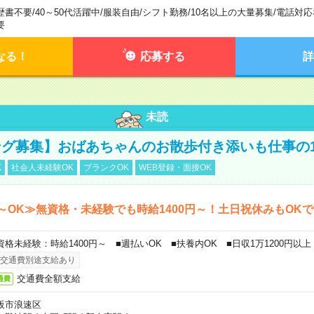
歴書不要
/
40～50代活躍中
/
服装自由
/
シフト勤務
/
10名以上の大量募集
/
電話対応
要
なる！
応募する
詳
未読
グ募集】おばあちゃんのお散歩付き添いも仕事の
K
社会人未経験OK
ブランクOK
WEB登録・面接OK
～OK≫無資格・未経験でも時給1400円～！土日祝休みもOK
資格未経験：時給1400円～ ■週払いOK ■扶養内OK ■日収1万1200円以上
交通費別途支給あり
交通費全額支給
通費
阪市浪速区