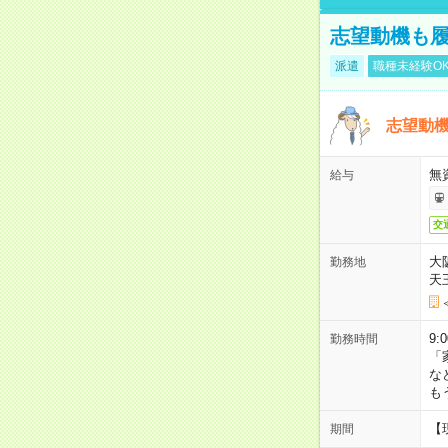
志望動機も履
派遣
職種未経験O
志望動機
無
給与
交
大
勤務地
天
9:
勤務時間
「
な
も
【
期間