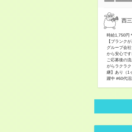
西三
時給1,75
【ブランクが
グループ会社
から安心です
ご応募後の流
がらラクラク
継】あり（1ヶ
躍中 #60代