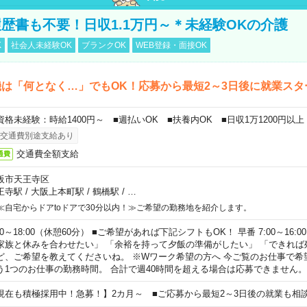
歴書も不要！日収1.1万円～＊未経験OKの介護
K
社会人未経験OK
ブランクOK
WEB登録・面接OK
は「何となく…」でもOK！応募から最短2～3日後に就業スタ
資格未経験：時給1400円～ ■週払いOK ■扶養内OK ■日収1万1200円以上
交通費別途支給あり
交通費全額支給
通費
阪市天王寺区
王寺駅
/
大阪上本町駅
/
鶴橋駅
/
…
≪自宅からドアtoドアで30分以内！≫ご希望の勤務地を紹介します。
00～18:00（休憩60分） ■ご希望があれば下記シフトもOK！ 早番 7:00～16:00 遅
家族と休みを合わせたい」 「余裕を持って夕飯の準備がしたい」 「できれば
ど、ご希望を教えてくださいね。 ※Wワーク希望の方へ 今ご覧のお仕事で希
う1つのお仕事の勤務時間。 合計で週40時間を超える場合は応募できません。
現在も積極採用中！急募！】2カ月～ ■ご応募から最短2～3日後の就業も相