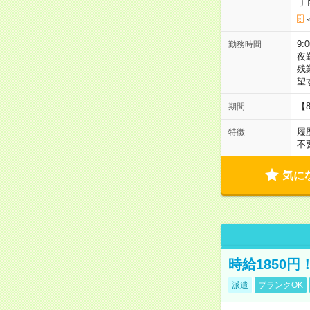
Ｊ
9:
勤務時間
夜
残
望
【
期間
履
特徴
不
気に
時給1850
派遣
ブランクOK