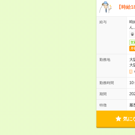
【時給1
時
給与
ん
交
月
大
勤務地
大
1
勤務時間
2
期間
履
特徴
気に