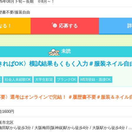
026年08月下旬～長期 ※8月～！
歴書不要
/
服装自由
なる！
応募する
詳
未読
きればOK〉模試結果もくもく入力＃服装ネイル自
K
社会人未経験OK
大学生歓迎
ブランクOK
WEB登録・面接OK
不要〉選考はオンラインで完結！ ＃履歴書不要＃服装＆ネイル
1600円
阪市北区
梅田駅から徒歩3分
/
大阪梅田(阪神線)駅から徒歩4分
/
大阪駅から徒歩4分
/