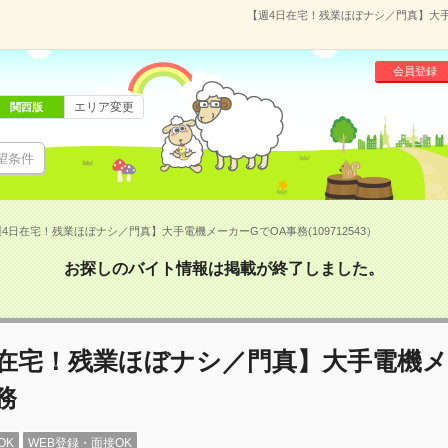
【週4日在宅！残業ほぼナシ／門真】大手電
会員登録
エリア変更
関西版
望条件
4日在宅！残業ほぼナシ／門真】大手電機メーカーGでOA事務(109712543）
お探しのバイト情報は掲載が終了しました。
日在宅！残業ほぼナシ／門真】大手電機メ
務
OK
WEB登録・面接OK