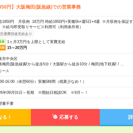
850円】大阪梅田(阪急線)での営業事務
給1850円 月収例 18万円 時給1850円×実働5h×週5日×4週 ※月収例を保
。※給与即受取りサービス利用可（利用条件有）
交通費別途支給あり
1ヶ月3万円を上限として実費支給
通費
15～20万円
収例
阪市中央区
阪梅田(阪急線)駅から徒歩5分
/
大阪駅から徒歩10分
/
梅田(地下鉄)駅
/
…
リース
0:00-16:00（休憩60分）実働5時間（残業少なめ！）
026年09月01日～長期 ※開始日相談OK ※9月～！
歴書不要
なる！
応募する
詳