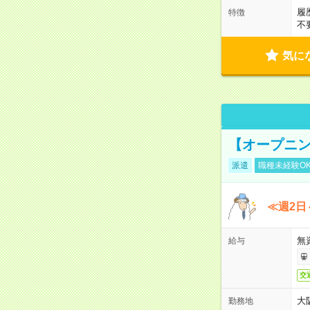
履
特徴
不
気に
【オープニン
派遣
職種未経験O
≪週2日
無
給与
交
大
勤務地