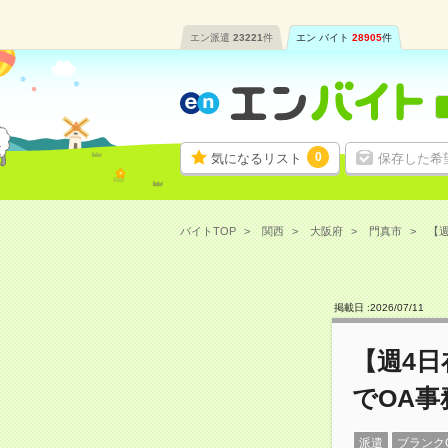
エン派遣
23221
件
エン バイト
28905
件
0
気になるリスト
保存した希
バイトTOP
関西
大阪府
門真市
【週
掲載日 :
2026
/
07
/
11
【週4
でOA事
派遣
ブランク