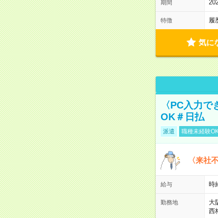
2
期間
履
特徴
気に
〈PC入力で
OK＃日払
派遣
職種未経験O
〈来社
時給
給与
大
勤務地
西