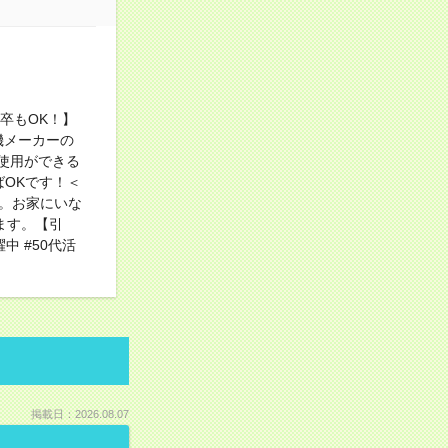
！
卒もOK！】
機メーカーの
使用ができる
ばOKです！＜
。お家にいな
ます。【引
中 #50代活
掲載日：2026.08.07