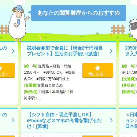
あなたの閲覧履歴からのおすすめ
んの
説明会参加で全員に【現金2千円相当
20
プレゼント】生活のお手伝い[派遣]
タ入
[給 与]
無資格未経験：時給
[給 与]
1350円～ ■週払いOK ■扶養
例 147,
なる！
気になる！
内OK ■日収1万800円以上
[交通費]
[交通費]
交通費全額支給
[月収例]
[勤務地]
川越駅
/
本川越駅
/
新
[勤務地]
河岸駅
/
…
！の
【シフト自由・現金手渡しOK】
＜日
iPhoneなどスマホの充電を繋げるだ
ョン
け！[派遣]
日本