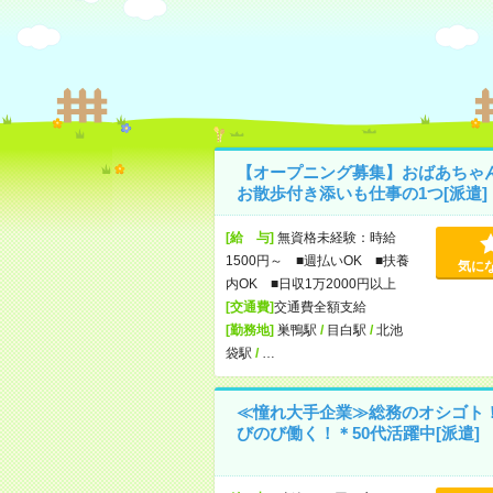
【オープニング募集】おばあちゃ
お散歩付き添いも仕事の1つ[派遣]
[給 与]
無資格未経験：時給
1500円～ ■週払いOK ■扶養
気に
内OK ■日収1万2000円以上
[交通費]
交通費全額支給
[勤務地]
巣鴨駅
/
目白駅
/
北池
袋駅
/
…
≪憧れ大手企業≫総務のオシゴト
びのび働く！＊50代活躍中[派遣]