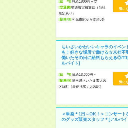
[給 与]
時給1800円＋交
[交通費]
交通費実費支給（当社
気に
規定あり）
[勤務地]
和光市駅から徒歩5分
ちいさいかわいいキャラのイベン
も！好きな場所で働ける☆来社不
働いたその日に給料もらえる◎/T1
ルバイト]
[給 与]
日給13,000円～
[勤務地]
埼玉県さいたま市大宮
気に
区錦町（最寄り駅：大宮駅）
＜単発＊1日～OK！＞コンサート
のグッズ販売スタッフ＊[アルバイ