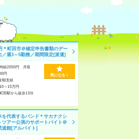
50円＊町田市＠確定申告書類のデー
力／週3～5勤務／期間限定[派遣]
時給2050円 月収
600円
気になる！
全額支給
10～15万円
町田駅から徒歩13分
本を代表するバンド＊サカナクシ
＞ツアー公演のサポートバイト＠
武道館[アルバイト]