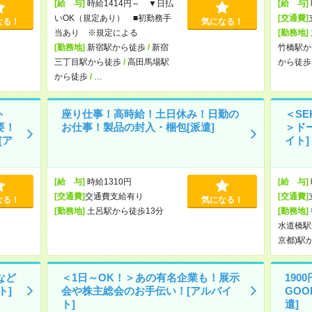
[給 与]
時給1414円～ ▼日払
[給 与]
いOK（規定あり） ■初勤務手
[交通費]
なる！
気になる！
当あり ※規定による
[勤務地]
[勤務地]
新宿駅から徒歩
/
新宿
竹橋駅か
三丁目駅から徒歩
/
高田馬場駅
から徒歩
から徒歩
/
…
ト
座り仕事！高時給！土日休み！日勤の
＜SE
要！
お仕事！製品の封入・梱包[派遣]
＞ド
[ア
イト]
[給 与]
時給1310円
[給 与]
[交通費]
交通費支給有り
[交通費]
なる！
気になる！
[勤務地]
土呂駅から徒歩13分
[勤務地]
水道橋駅
京都)駅
など
＜1日～OK！＞あの有名企業も！展示
190
ト]
会や株主総会のお手伝い！[アルバイ
GO
ト]
遣]