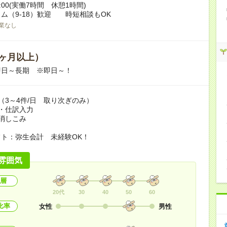
17:00(実働7時間 休憩1時間)
ム（9-18）歓迎 時短相談もOK
業なし
ヶ月以上）
即日～長期 ※即日～！
（3～4件/日 取り次ぎのみ）
・仕訳入力
消しこみ
ト：弥生会計 未経験OK！
雰囲気
層
20代
30
40
50
60
比率
女性
男性