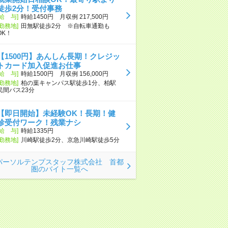
徒歩2分！受付事務
[給 与]
時給1450円 月収例 217,500円
[勤務地]
田無駅徒歩2分 ※自転車通勤も
OK！
【1500円】あんしん長期！クレジッ
トカード加入促進お仕事
[給 与]
時給1500円 月収例 156,000円
[勤務地]
柏の葉キャンパス駅徒歩1分、柏駅
民間バス23分
【即日開始】未経験OK！長期！健
診受付ワーク！残業ナシ
[給 与]
時給1335円
[勤務地]
川崎駅徒歩2分、京急川崎駅徒歩5分
パーソルテンプスタッフ株式会社 首都
圏のバイト一覧へ