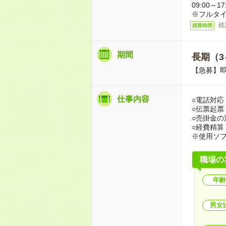
09:00～
※フルタイ
残
残業時間
期間
長期（3
【急募】
仕事内容
○電話対応
○伝票起票
○売掛金の
○経費精算
※使用ソフ
職場の
年齢
男女