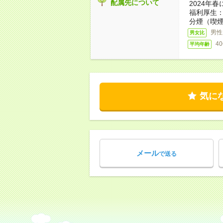
配属先について
2024年
福利厚生
分煙（喫煙
男性
男女比
4
平均年齢
気に
メール
で送る