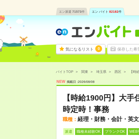
エン派遣
71573
件
エン バイト
82182
件
0
気になるリスト
保存した希
バイトTOP
関東
埼玉県
西区
【時給
NEW
掲載日 :
2026
/
08
/
08
【時給1900円】大
時定時！事務
経理・財務・会計・英文
職種：
派遣
職種未経験OK
ブランクOK
WEB