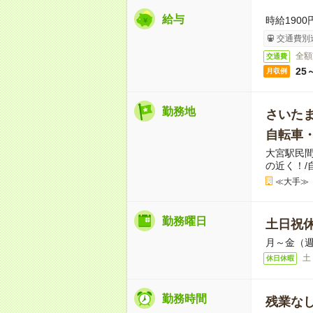
給与
時給1900
交通費別
全額
交通費
25
月収例
勤務地
さいた
自転車
大宮駅民間
の近く！/
≪大手≫
勤務曜日
土日祝
月～金（週
土
休日休暇
勤務時間
残業な