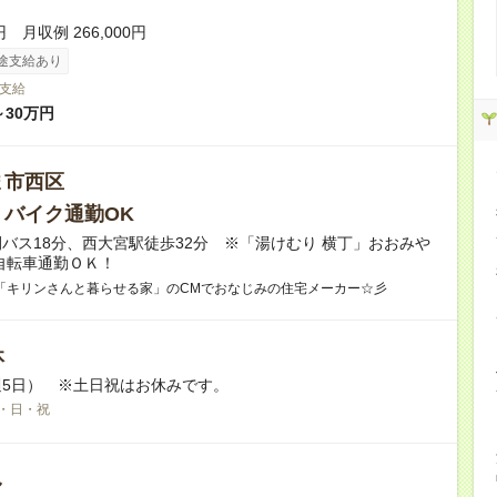
円 月収例 266,000円
途支給あり
支給
～30万円
ま市西区
・バイク通勤OK
バス18分、西大宮駅徒歩32分 ※「湯けむり 横丁」おおみや
自転車通勤ＯＫ！
「キリンさんと暮らせる家」のCMでおなじみの住宅メーカー☆彡
休
5日） ※土日祝はお休みです。
・日・祝
し