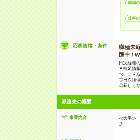
職場の
仕事の
応募資格・条件
職種未経験
躍中 /
日次経理
▼補足情
○o。こん
◎日次経理
◎新しく
派遣先の概要
事業内容
≪大手≫
彡