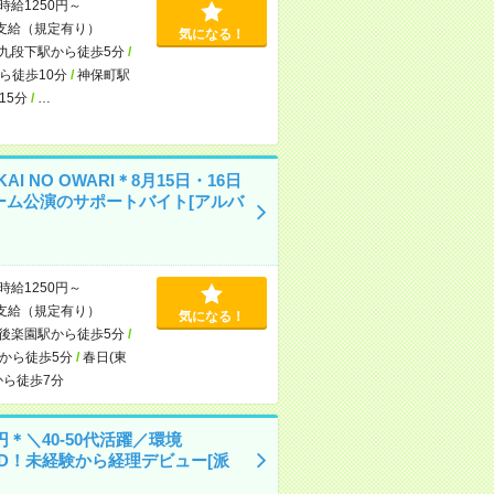
時給1250円～
支給（規定有り）
気になる！
九段下駅から徒歩5分
/
ら徒歩10分
/
神保町駅
15分
/
…
KAI NO OWARI＊8月15日・16日
ーム公演のサポートバイト[アルバ
時給1250円～
支給（規定有り）
気になる！
後楽園駅から徒歩5分
/
から徒歩5分
/
春日(東
から徒歩7分
0円＊＼40-50代活躍／環境
OD！未経験から経理デビュー[派