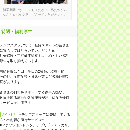
就業期間中も、ご安心ください！私たちがみ
なさんをバックアップさせていただきます。
待遇・福利厚生
テンプスタッフでは、登録スタッフの皆さま
に安心してはたらいていただくため、
社会保険・定期健康診断をはじめとした福利
厚生を取り揃えています。
有給休暇は全日・半日の2種類が取得可能、
その他、産前産後・育児休業など各種休暇制
度があります。
皆さまの日常をサポートする家事支援や、
休日を彩る旅行や各種施設が割引になる優待
サービスをご用意！
~テンプスタッフに登録している
ポイント！
方へのお得な優待サービス~
■ファッションレンタルアプリ「メチャカリ」