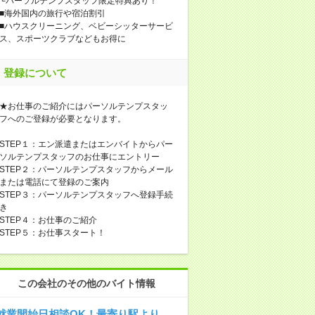
└パーソルテンプスタッフ限定特典あり！
■海外国内の旅行や宿泊割引
■ハウスクリーニング、ベビーシッターサービ
ス、スポーツクラブなどもお得に
登録について
★お仕事のご紹介にはパーソルテンプスタッ
フへのご登録が必要となります。
STEP１：エン派遣またはエンバイトからパー
ソルテンプスタッフのお仕事にエントリー
STEP２：パーソルテンプスタッフからメール
または電話にて登録のご案内
STEP３：パーソルテンプスタッフへ登録手続
き
STEP４：お仕事のご紹介
STEP５：お仕事スタート！
この会社のその他のバイト情報
就業開始日相談OK！最寄り駅より