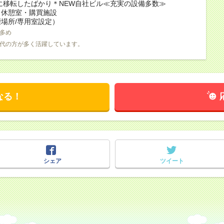
春に移転したばかり＊NEW自社ビル≪充実の設備多数≫
：休憩室・購買施設
場所/専用室設定）
多め
0代の方が多く活躍しています。
なる！
シェア
ツイート