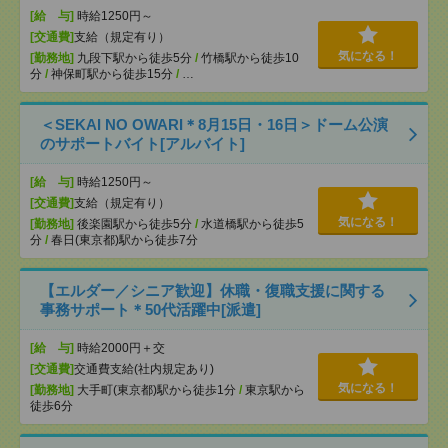
[給 与]
時給1250円～
[交通費]
支給（規定有り）
気になる！
[勤務地]
九段下駅から徒歩5分
/
竹橋駅から徒歩10
分
/
神保町駅から徒歩15分
/
…
＜SEKAI NO OWARI＊8月15日・16日＞ドーム公演
のサポートバイト[アルバイト]
[給 与]
時給1250円～
[交通費]
支給（規定有り）
気になる！
[勤務地]
後楽園駅から徒歩5分
/
水道橋駅から徒歩5
分
/
春日(東京都)駅から徒歩7分
【エルダー／シニア歓迎】休職・復職支援に関する
事務サポート＊50代活躍中[派遣]
[給 与]
時給2000円＋交
[交通費]
交通費支給(社内規定あり)
気になる！
[勤務地]
大手町(東京都)駅から徒歩1分
/
東京駅から
徒歩6分