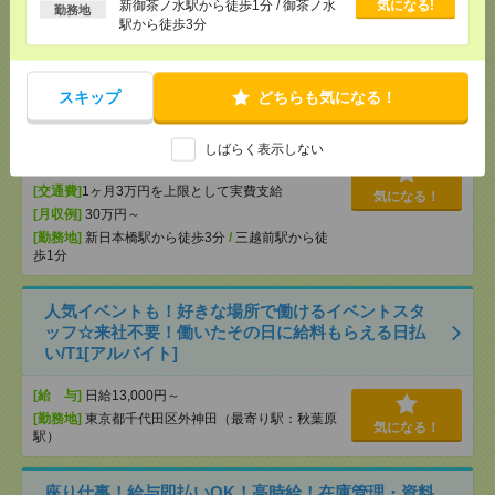
新御茶ノ水駅から徒歩1分 / 御茶ノ水
気になる!
勤務地
駅から徒歩3分
【在宅勤務OK】時給3000円！10～16時＊残業ほぼな
し▼新日本橋で一般事務[派遣]
スキップ
どちらも気になる！
[給 与]
時給3000円 月収例 30万円 時給3000円×
実働5h×週5日×4週 ※月収例を保証するものではあ
しばらく表示しない
りません。※給与即受取りサービス利用可（利用条
件有）
[交通費]
1ヶ月3万円を上限として実費支給
気になる！
[月収例]
30万円～
[勤務地]
新日本橋駅から徒歩3分
/
三越前駅から徒
歩1分
人気イベントも！好きな場所で働けるイベントスタ
ッフ☆来社不要！働いたその日に給料もらえる日払
い/T1[アルバイト]
[給 与]
日給13,000円～
[勤務地]
東京都千代田区外神田（最寄り駅：秋葉原
気になる！
駅）
座り仕事！給与即払いOK！高時給！在庫管理・資料