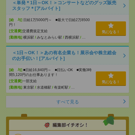
＜単発＊1日～OK！＞コンサートなどのグッズ販売
スタッフ＊[アルバイト]
[給 与]
日給1万5000円～ ■最大で日給2万8500
円！
[交通費]
交通費規定支給
気になる！
[勤務地]
横浜駅
/
みなとみらい駅
/
西横浜駅
/
…
＜1日～OK！＞あの有名企業も！展示会や株主総会
のお手伝い！[アルバイト]
[給 与]
■日給16,840円～ ■日払いOK ■実働3時
間5,120円のお仕事あります！
[交通費]
一部支給
気になる！
[勤務地]
東京駅
/
水道橋駅
/
有楽町駅
/
…
すべて見る