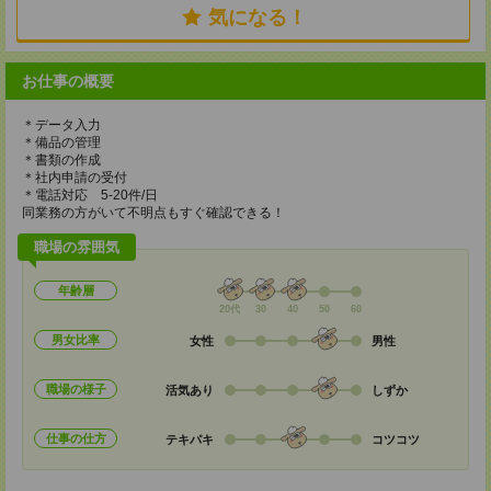
気になる！
お仕事の概要
＊データ入力
＊備品の管理
＊書類の作成
＊社内申請の受付
＊電話対応 5-20件/日
同業務の方がいて不明点もすぐ確認できる！
職場の雰囲気
年齢層
20代
30
40
50
60
男女比率
女性
男性
職場の様子
活気あり
しずか
仕事の仕方
テキパキ
コツコツ