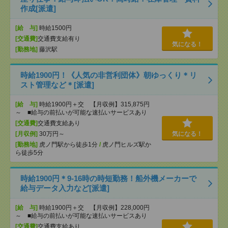
作成[派遣]
[給 与]
時給1500円
[交通費]
交通費支給有り
気になる！
[勤務地]
藤沢駅
時給1900円！《人気の非営利団体》朝ゆっくり＊リ
スト管理など＊[派遣]
[給 与]
時給1900円＋交 【月収例】315,875円
～ ■給与の前払いが可能な速払いサービスあり
[交通費]
交通費支給あり
[月収例]
30万円～
気になる！
[勤務地]
虎ノ門駅から徒歩1分
/
虎ノ門ヒルズ駅か
ら徒歩5分
時給1900円＊9-16時の時短勤務！船外機メーカーで
給与データ入力など[派遣]
[給 与]
時給1900円＋交 【月収例】228,000円
～ ■給与の前払いが可能な速払いサービスあり
[交通費]
交通費支給あり