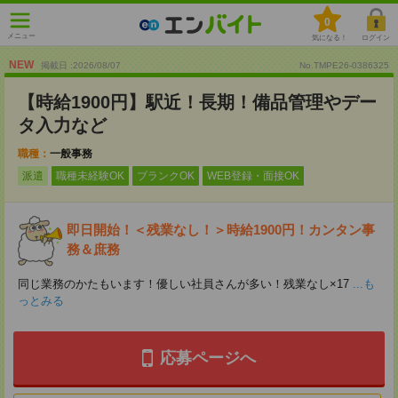
0
メニュー
気になる！
ログイン
NEW
掲載日 :2026
/
08
/
07
No.TMPE26-0386325
【時給1900円】駅近！長期！備品管理やデー
タ入力など
職種：
一般事務
派遣
職種未経験OK
ブランクOK
WEB登録・面接OK
即日開始！＜残業なし！＞時給1900円！カンタン事
務＆庶務
同じ業務のかたもいます！優しい社員さんが多い！残業なし×17
...も
っとみる
応募ページへ