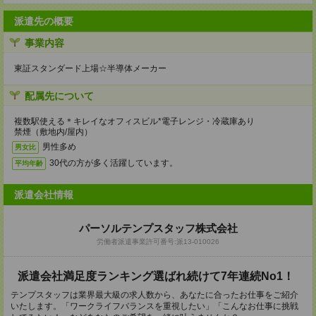
派遣先の概要
事業内容
東証スタンダード上場☆半導体メーカー
配属先について
複数駅使える＊キレイなオフィスビル*電子レンジ・冷蔵庫あり
禁煙（敷地内/屋内）
男性多め
男女比
30代の方が多く活躍しています。
平均年齢
派遣会社情報
パーソルテンプスタッフ株式会社
労働者派遣事業許可番号:派13-010026
派遣会社満足度ランキング選ばれ続けて7年連続No1！
テンプスタッフは業界最大級の求人数から、あなたに合ったお仕事をご紹介
いたします。「ワークライフバランスを重視したい」「こんなお仕事に挑戦