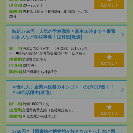
[月収例]
20～25万円
気になる！
[勤務地]
志村坂上駅から徒歩3分
/
赤羽駅からバス
20分
時給1750円！人気の学校勤務＊基本16時まで＊書類
の封入など学校事務！12月迄[派遣]
[給 与]
時給1750円＋交 【月収例】301,875円
～ ■給与の前払いが可能な速払いサービスあり
[交通費]
交通費支給あり
気になる！
[月収例]
30万円～
[勤務地]
飯田橋駅から徒歩7分
≪憧れ大手企業≫総務のオシゴト！のびのび働く！
＊50代活躍中[派遣]
[給 与]
時給1800円＋交
[交通費]
交通費実費支給（当社規定あり）
気になる！
[勤務地]
和光市駅から徒歩5分
1750円＊【図書館や博物館が好きなかたへ】本に囲