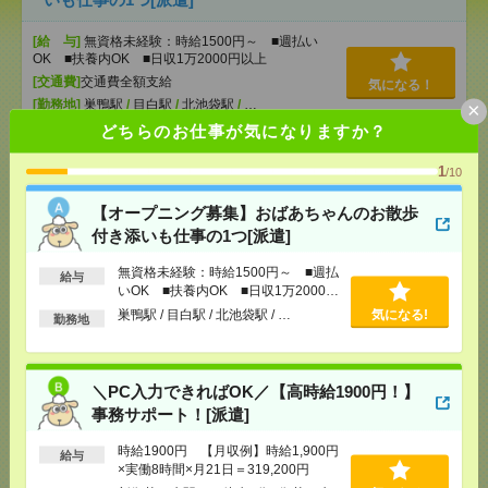
[給 与]
無資格未経験：時給1500円～ ■週払い
OK ■扶養内OK ■日収1万2000円以上
[交通費]
交通費全額支給
気になる！
[勤務地]
巣鴨駅
/
目白駅
/
北池袋駅
/
…
×
どちらのお仕事が気になりますか？
＼PC入力できればOK／【高時給1900円！】事務サ
1
/10
ポート！[派遣]
【オープニング募集】おばあちゃんのお散歩
[給 与]
時給1900円 【月収例】時給1,900円×実
付き添いも仕事の1つ[派遣]
働8時間×月21日＝319,200円
[交通費]
全額支給
無資格未経験：時給1500円～ ■週払
気になる！
給与
[勤務地]
新御茶ノ水駅から徒歩1分
/
御茶ノ水駅か
いOK ■扶養内OK ■日収1万2000円
ら徒歩3分
以上
巣鴨駅 / 目白駅 / 北池袋駅 / …
気になる!
勤務地
1800円＊＜12月まで＞50代以上も活躍中！健康診断
データ入力・集計など[派遣]
＼PC入力できればOK／【高時給1900円！】
事務サポート！[派遣]
[給 与]
時給1800円～1850円
[交通費]
全額支給
時給1900円 【月収例】時給1,900円
給与
気になる！
[勤務地]
新御茶ノ水駅から徒歩2分
/
御茶ノ水駅か
×実働8時間×月21日＝319,200円
ら徒歩2分