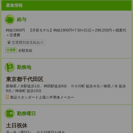
募集情報
給与
時給1900円 【月収モデル】時給1900円×7.5h×21日＝299,250円＋残業代
＋交通費
交通費別途支給あり
全額支給
交通費
勤務地
東京都千代田区
新御茶ノ水駅徒歩1分、神田駅徒歩8分 ※小川町 徒歩８分／御茶ノ水 徒歩
9分／神保町 徒歩10分
東証スタンダード上場☆半導体メーカー
勤務曜日
土日祝休
月～金（週5日） ※土日祝日お休み