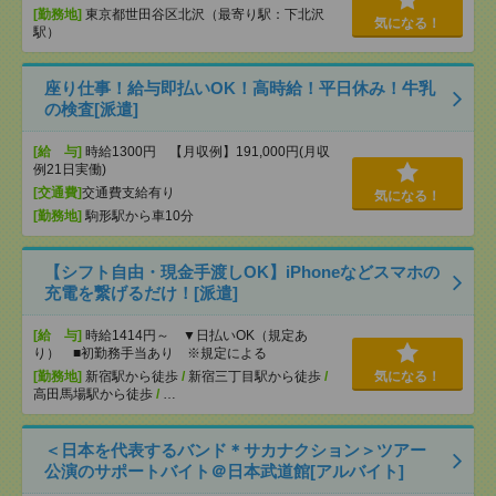
[勤務地]
東京都世田谷区北沢（最寄り駅：下北沢
気になる！
駅）
座り仕事！給与即払いOK！高時給！平日休み！牛乳
の検査[派遣]
[給 与]
時給1300円 【月収例】191,000円(月収
例21日実働)
[交通費]
交通費支給有り
気になる！
[勤務地]
駒形駅から車10分
【シフト自由・現金手渡しOK】iPhoneなどスマホの
充電を繋げるだけ！[派遣]
[給 与]
時給1414円～ ▼日払いOK（規定あ
り） ■初勤務手当あり ※規定による
[勤務地]
新宿駅から徒歩
/
新宿三丁目駅から徒歩
/
気になる！
高田馬場駅から徒歩
/
…
＜日本を代表するバンド＊サカナクション＞ツアー
公演のサポートバイト＠日本武道館[アルバイト]