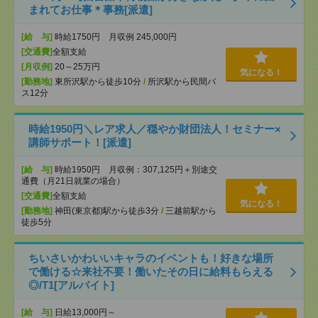
まれてお仕事＊事務[派遣]
[給 与]
時給1750円 月収例 245,000円
[交通費]
全額支給
[月収例]
20～25万円
気になる！
[勤務地]
東所沢駅から徒歩10分
/
所沢駅から民間バ
ス12分
時給1950円＼レア求人／穏やか財団法人！セミナー×
講師サポート！[派遣]
[給 与]
時給1950円 月収例：307,125円＋別途交
通費（月21日就業の場合）
[交通費]
全額支給
気になる！
[勤務地]
神田(東京都)駅から徒歩3分
/
三越前駅から
徒歩5分
ちいさいかわいいキャラのイベントも！好きな場所
で働ける☆来社不要！働いたその日に給料もらえる
◎/T1[アルバイト]
[給 与]
日給13,000円～