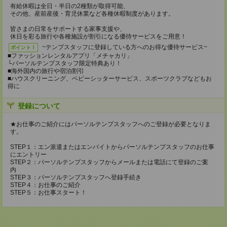
有給休暇は全日・半日の2種類が取得可能、
その他、産前産後・育児休業など各種休暇制度があります。
皆さまの日常をサポートする家事支援や、
休日を彩る旅行や各種施設が割引になる優待サービスをご用意！
~テンプスタッフに登録している方へのお得な優待サービス~
ポイント！
■ファッションレンタルアプリ「メチャカリ」
└パーソルテンプスタッフ限定特典あり！
■海外国内の旅行や宿泊割引
■ハウスクリーニング、ベビーシッターサービス、スポーツクラブなどもお
得に
登録について
★お仕事のご紹介にはパーソルテンプスタッフへのご登録が必要となりま
す。
STEP１：エン派遣またはエンバイトからパーソルテンプスタッフのお仕事
にエントリー
STEP２：パーソルテンプスタッフからメールまたは電話にて登録のご案
内
STEP３：パーソルテンプスタッフへ登録手続き
STEP４：お仕事のご紹介
STEP５：お仕事スタート！