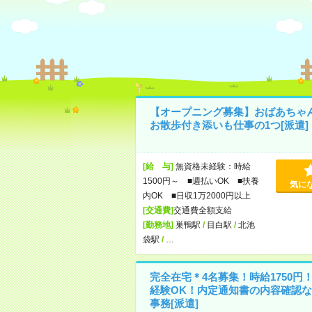
【オープニング募集】おばあちゃ
お散歩付き添いも仕事の1つ[派遣]
[給 与]
無資格未経験：時給
1500円～ ■週払いOK ■扶養
気に
内OK ■日収1万2000円以上
[交通費]
交通費全額支給
[勤務地]
巣鴨駅
/
目白駅
/
北池
袋駅
/
…
完全在宅＊4名募集！時給1750円
経験OK！内定通知書の内容確認な
事務[派遣]