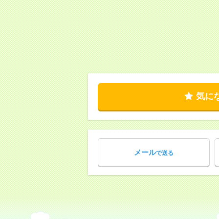
気に
メール
で送る