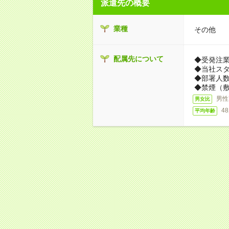
派遣先の概要
業種
その他
配属先について
◆受発注
◆当社ス
◆部署人数
◆禁煙（
男性
男女比
4
平均年齢