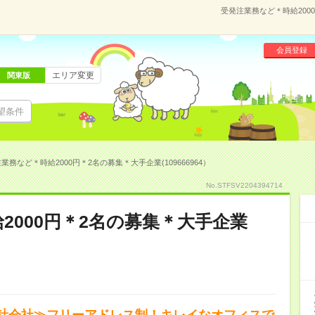
受発注業務など＊時給2000
会員登録
エリア変更
関東版
望条件
業務など＊時給2000円＊2名の募集＊大手企業(109666964）
No.STFSV2204394714
2000円＊2名の募集＊大手企業
計会社≫フリーアドレス制！キレイなオフィスで