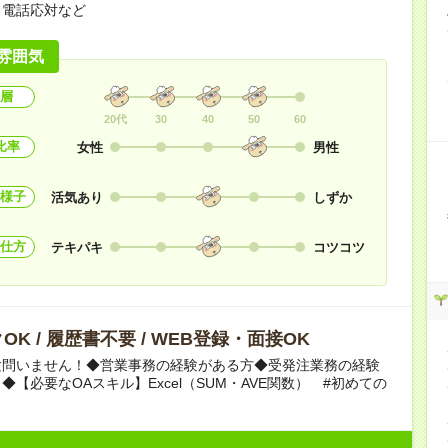
・電話応対など
雰囲気
層
20代
30
40
50
60
比率
女性
男性
様子
活気あり
しずか
仕方
テキパキ
コツコツ
OK / 履歴書不要 / WEB登録・面接OK
験問いません！◆営業事務の経験がある方◆受発注業務の経験
◆【必要なOAスキル】Excel（SUM・AVE関数） #初めての