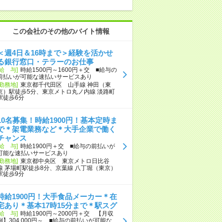
この会社のその他のバイト情報
＜週4日＆16時まで＞経験を活かせ
る銀行窓口・テラーのお仕事
[給 与]
時給1500円～1600円＋交 ■給与の
前払いが可能な速払いサービスあり
[勤務地]
東京都千代田区 山手線 神田（東
京）駅徒歩5分、東京メトロ丸ノ内線 淡路町
駅徒歩6分
10名募集！時給1900円！基本定時ま
で＊架電業務など＊大手企業で働く
チャンス
[給 与]
時給1900円＋交 ■給与の前払いが
可能な速払いサービスあり
[勤務地]
東京都中央区 東京メトロ日比谷
線 茅場町駅徒歩8分、京葉線 八丁堀（東京）
駅徒歩9分
時給1900円！大手食品メーカー＊在
宅あり＊基本17時15分まで＊駅スグ
[給 与]
時給1900円～2000円＋交 【月収
例】304,000円～ ■給与の前払いが可能な