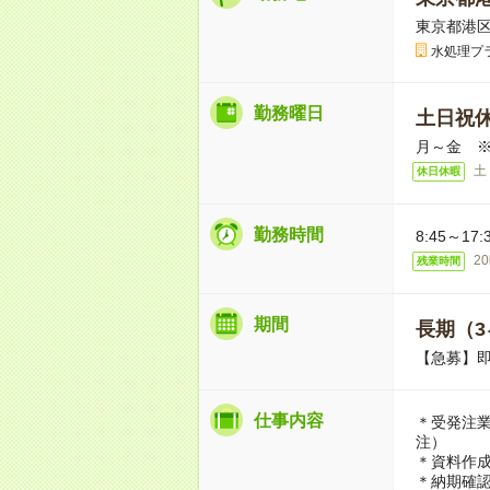
東京都港区
水処理プ
勤務曜日
土日祝
月～金 
土
休日休暇
勤務時間
8:45～1
2
残業時間
期間
長期（3
【急募】
仕事内容
＊受発注業
注）
＊資料作
＊納期確