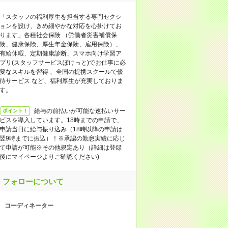
「スタッフの福利厚生を担当する専門セクシ
ョンを設け、きめ細やかな対応を心掛けてお
ります」各種社会保険 （労働者災害補償保
険、健康保険、厚生年金保険、雇用保険）、
有給休暇、定期健康診断、スマホ向け学習ア
プリ(スタッフサービスぽけっと)でお仕事に必
要なスキルを習得 、全国の提携スクールで優
待サービス など、福利厚生が充実しておりま
す。
給与の前払いが可能な速払いサー
ポイント！
ビスを導入しています。18時までの申請で、
申請当日に給与振り込み（18時以降の申請は
翌9時までに振込）！※承認の勤怠実績に応じ
て申請が可能※その他規定あり（詳細は登録
後にマイページよりご確認ください)
フォローについて
コーディネーター