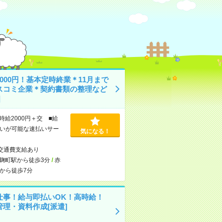
000円！基本定時終業＊11月まで
スコミ企業＊契約書類の整理など
]
時給2000円＋交 ■給
いが可能な速払いサー
気になる！
交通費支給あり
麹町駅から徒歩3分
/
赤
から徒歩7分
仕事！給与即払いOK！高時給！
管理・資料作成[派遣]