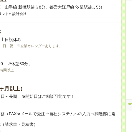
 山手線 新橋駅徒歩8分、都営大江戸線 汐留駅徒歩5分
ラントの設計会社
休
※土日祝休み
・日・祝 ※企業カレンダーあります。
7:30 ※休憩60分。
0時間以上
ヶ月以上）
即日～長期 ※開始日はご相談可能です！
務（FAXorメールで受注⇒自社システムへの入力⇒調達部に発
成（請求書・見積書）
認