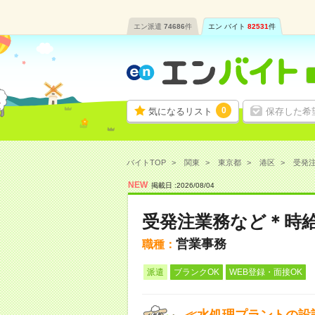
エン派遣
74686
件
エン バイト
82531
件
0
気になるリスト
保存した希
バイトTOP
関東
東京都
港区
受発注
NEW
掲載日 :
2026
/
08
/
04
受発注業務など＊時給
営業事務
職種：
派遣
ブランクOK
WEB登録・面接OK
≪水処理プラントの設