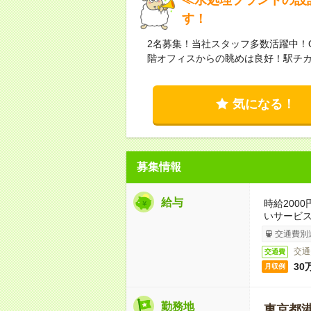
す！
2名募集！当社スタッフ多数活躍中！
階オフィスからの眺めは良好！駅チ
気になる！
募集情報
給与
時給200
いサービ
交通費別
交通
交通費
30
月収例
勤務地
東京都