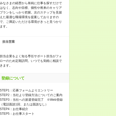
みなさまの経歴から単純に仕事を探すだけで
はなく、志向や目標、個性や将来のキャリア
プランをしっかり把握。次のステップを見据
えた最適な職場環境を提案しておりますの
で、ご満足いただける環境がきっと見つかり
ます。
担当営業
担当企業をよく知る専任サポート担当がフォ
ローのため定期訪問。いつでも気軽に相談で
きます。
登録について
STEP1：応募フォームよりエントリー
STEP2：当社より登録方法についてのご案内
STEP3：当社への派遣登録完了 ※Web登録
（電話面談1回、または面談なし）
STEP4：お仕事紹介
STEP5：お仕事スタート