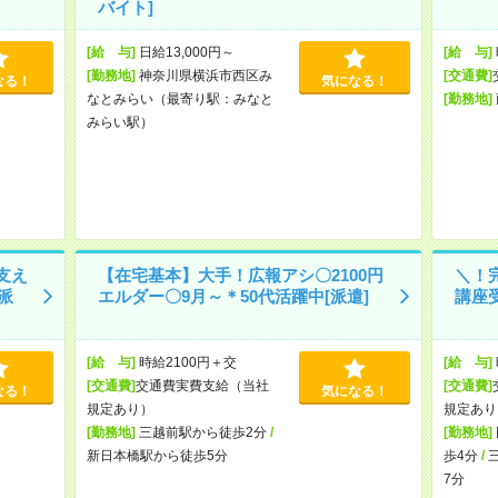
バイト]
[給 与]
日給13,000円～
[給 与]
[勤務地]
神奈川県横浜市西区み
[交通費]
なる！
気になる！
なとみらい（最寄り駅：みなと
[勤務地]
みらい駅）
支え
【在宅基本】大手！広報アシ〇2100円
＼！
派
エルダー〇9月～＊50代活躍中[派遣]
講座受
[給 与]
時給2100円＋交
[給 与]
[交通費]
交通費実費支給（当社
[交通費]
なる！
気になる！
規定あり）
規定あり
[勤務地]
三越前駅から徒歩2分
/
[勤務地]
新日本橋駅から徒歩5分
歩4分
/
7分