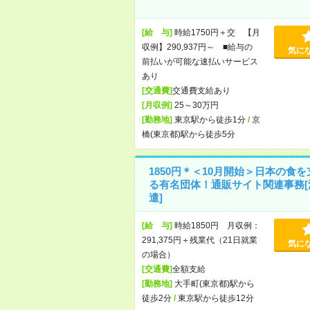
[給 与]
時給1750円＋交 【月
収例】290,937円～ ■給与の
気に
前払いが可能な速払いサービス
あり
[交通費]
交通費支給あり
[月収例]
25～30万円
[勤務地]
東京駅から徒歩1分
/
京
橋(東京都)駅から徒歩5分
1850円＊＜10月開始＞日本の食を
る有名団体！通販サイト関連事務[
遣]
[給 与]
時給1850円 月収例：
291,375円＋残業代（21日就業
気に
の場合）
[交通費]
全額支給
[勤務地]
大手町(東京都)駅から
徒歩2分
/
東京駅から徒歩12分