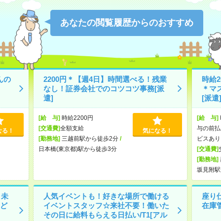
あなたの閲覧履歴からのおすすめ
んの
2200円＊【週4日】時間選べる！残業
時給2
なし！証券会社でのコツコツ事務[派
＊マ
遣]
[派遣
[給 与]
時給2200円
[給 与]
[交通費]
全額支給
与の前払
なる！
気になる！
[勤務地]
三越前駅から徒歩2分
/
ビスあり
日本橋(東京都)駅から徒歩3分
[交通費]
[勤務地]
坂見附駅
！未
人気イベントも！好きな場所で働ける
座り
ど
イベントスタッフ☆来社不要！働いた
在庫
その日に給料もらえる日払い/T1[アル