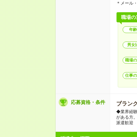
＊メール
職場の
年齢
男女
職場の
仕事の
応募資格・条件
ブランク
◆業界経
がある方。
派遣歓迎