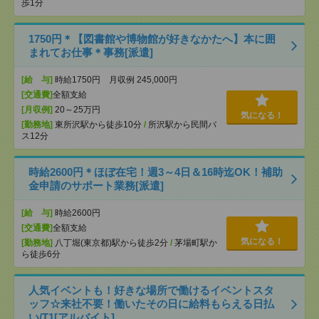
歩1分
1750円＊【図書館や博物館が好きなかたへ】本に囲
まれてお仕事＊事務[派遣]
[給 与]
時給1750円 月収例 245,000円
[交通費]
全額支給
[月収例]
20～25万円
気になる！
[勤務地]
東所沢駅から徒歩10分
/
所沢駅から民間バ
ス12分
時給2600円＊ほぼ在宅！週3～4日＆16時迄OK！補助
金申請のサポート業務[派遣]
[給 与]
時給2600円
[交通費]
全額支給
気になる！
[勤務地]
八丁堀(東京都)駅から徒歩2分
/
茅場町駅か
ら徒歩6分
人気イベントも！好きな場所で働けるイベントスタ
ッフ☆来社不要！働いたその日に給料もらえる日払
い/T1[アルバイト]