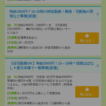
時給1800円＊10-16時の時短勤務！郵便・宅配物の受
領など事務[派遣]
[給 与]
時給1800円～1900円＋交 【月収例】
216,000円～ ■給与の前払いが可能な速払いサー
ビスあり
[交通費]
交通費支給あり
気になる！
[月収例]
20～25万円
[勤務地]
麹町駅から徒歩1分
/
赤坂見附駅から徒歩
10分
【在宅勤務OK】時給3000円！10～16時＊残業ほぼな
し▼新日本橋で一般事務[派遣]
[給 与]
時給3000円 月収例 30万円 時給3000円×
実働5h×週5日×4週 ※月収例を保証するものではあ
りません。※給与即受取りサービス利用可（利用条
件有）
[交通費]
1ヶ月3万円を上限として実費支給
気になる！
[月収例]
30万円～
[勤務地]
新日本橋駅から徒歩3分
/
三越前駅から徒