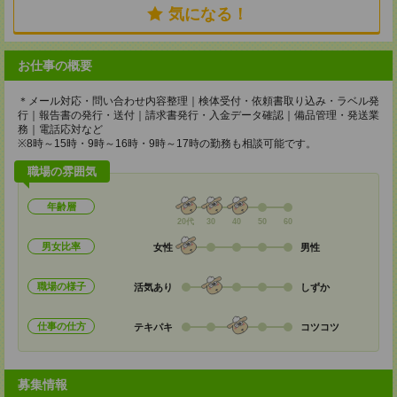
気になる！
お仕事の概要
＊メール対応・問い合わせ内容整理｜検体受付・依頼書取り込み・ラベル発
行｜報告書の発行・送付｜請求書発行・入金データ確認｜備品管理・発送業
務｜電話応対など
※8時～15時・9時～16時・9時～17時の勤務も相談可能です。
職場の雰囲気
年齢層
20代
30
40
50
60
男女比率
女性
男性
職場の様子
活気あり
しずか
仕事の仕方
テキパキ
コツコツ
募集情報