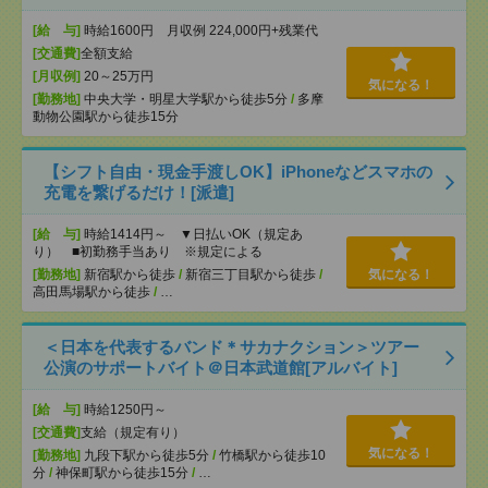
[給 与]
時給1600円 月収例 224,000円+残業代
[交通費]
全額支給
[月収例]
20～25万円
気になる！
[勤務地]
中央大学・明星大学駅から徒歩5分
/
多摩
動物公園駅から徒歩15分
【シフト自由・現金手渡しOK】iPhoneなどスマホの
充電を繋げるだけ！[派遣]
[給 与]
時給1414円～ ▼日払いOK（規定あ
り） ■初勤務手当あり ※規定による
[勤務地]
新宿駅から徒歩
/
新宿三丁目駅から徒歩
/
気になる！
高田馬場駅から徒歩
/
…
＜日本を代表するバンド＊サカナクション＞ツアー
公演のサポートバイト＠日本武道館[アルバイト]
[給 与]
時給1250円～
[交通費]
支給（規定有り）
気になる！
[勤務地]
九段下駅から徒歩5分
/
竹橋駅から徒歩10
分
/
神保町駅から徒歩15分
/
…