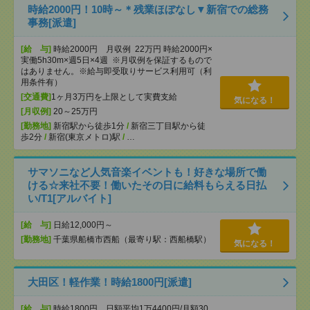
時給2000円！10時～＊残業ほぼなし▼新宿での総務
事務[派遣]
[給 与]
時給2000円 月収例 22万円 時給2000円×
実働5h30m×週5日×4週 ※月収例を保証するもので
はありません。※給与即受取りサービス利用可（利
用条件有）
[交通費]
1ヶ月3万円を上限として実費支給
気になる！
[月収例]
20～25万円
[勤務地]
新宿駅から徒歩1分
/
新宿三丁目駅から徒
歩2分
/
新宿(東京メトロ)駅
/
…
サマソニなど人気音楽イベントも！好きな場所で働
ける☆来社不要！働いたその日に給料もらえる日払
い/T1[アルバイト]
[給 与]
日給12,000円～
[勤務地]
千葉県船橋市西船（最寄り駅：西船橋駅）
気になる！
大田区！軽作業！時給1800円[派遣]
[給 与]
時給1800円 日額平均1万4400円/月額30