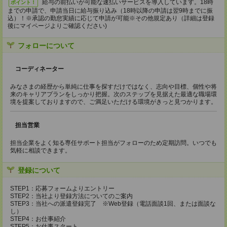
給与の前払いが可能な速払いサービスを導入しています。18時
ポイント！
までの申請で、申請当日に給与振り込み（18時以降の申請は翌9時までに振
込）！※承認の勤怠実績に応じて申請が可能※その他規定あり（詳細は登録
後にマイページよりご確認ください)
フォローについて
コーディネーター
みなさまの経歴から単純に仕事を探すだけではなく、志向や目標、個性や将
来のキャリアプランをしっかり把握。次のステップを見据えた最適な職場環
境を提案しておりますので、ご満足いただける環境がきっと見つかります。
担当営業
担当企業をよく知る専任サポート担当がフォローのため定期訪問。いつでも
気軽に相談できます。
登録について
STEP1：応募フォームよりエントリー
STEP2：当社より登録方法についてのご案内
STEP3：当社への派遣登録完了 ※Web登録（電話面談1回、または面談な
し）
STEP4：お仕事紹介
STEP5：お仕事スタート