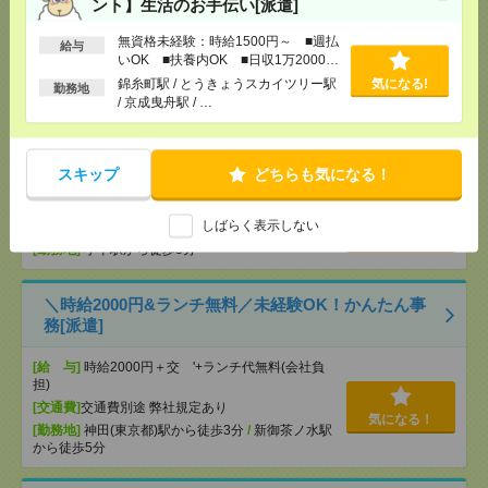
ント】生活のお手伝い[派遣]
[給 与]
時給1900円 【月収例】時給1,900円×実
働8時間×月21日＝319,200円
無資格未経験：時給1500円～ ■週払
[交通費]
全額支給
給与
気になる！
いOK ■扶養内OK ■日収1万2000円
[勤務地]
新御茶ノ水駅から徒歩1分
/
御茶ノ水駅か
以上
錦糸町駅 / とうきょうスカイツリー駅
気になる!
ら徒歩3分
勤務地
/ 京成曳舟駅 / …
時給1700円！駅チカ！シフト制なので便利！＊50代
活躍中[派遣]
スキップ
どちらも気になる！
[給 与]
時給1800円＋交
しばらく表示しない
[交通費]
交通費実費支給（当社規定あり）
気になる！
[勤務地]
小平駅から徒歩5分
＼時給2000円&ランチ無料／未経験OK！かんたん事
務[派遣]
[給 与]
時給2000円＋交 '+ランチ代無料(会社負
担)
[交通費]
交通費別途 弊社規定あり
気になる！
[勤務地]
神田(東京都)駅から徒歩3分
/
新御茶ノ水駅
から徒歩5分