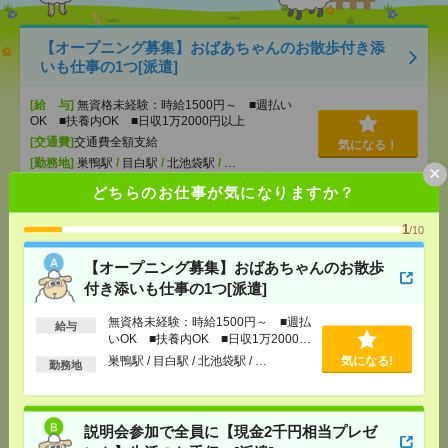
【オープニング募集】おばあちゃんのお散歩付き添
いも仕事の1つ[派遣]
[給 与]
無資格未経験：時給1500円～ ■週払い
OK ■扶養内OK ■日収1万2000円以上
[交通費]
交通費全額支給
気になる！
[勤務地]
巣鴨駅
/
目白駅
/
北池袋駅
/
…
×
どちらのお仕事が気になりますか？
説明会参加で全員に【現金2千円相当プレゼント】生
1
/10
活のお手伝い[派遣]
【オープニング募集】おばあちゃんのお散歩
[給 与]
無資格未経験：時給1500円～ ■週払い
付き添いも仕事の1つ[派遣]
OK ■扶養内OK ■日収1万2000円以上
[交通費]
交通費全額支給
気になる！
無資格未経験：時給1500円～ ■週払
給与
[勤務地]
錦糸町駅
/
とうきょうスカイツリー駅
/
京
いOK ■扶養内OK ■日収1万2000円
成曳舟駅
/
…
以上
巣鴨駅 / 目白駅 / 北池袋駅 / …
気になる!
勤務地
＼PC入力できればOK／【高時給1900円！】事務サ
ポート！[派遣]
説明会参加で全員に【現金2千円相当プレゼ