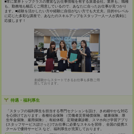
■常に業界トップクラスの豊富なお仕事情報を有する派遣会社。業界も、職種
も、勤務地も幅広くご用意しているので、あなたに合ったお仕事が見つかり
ます。■経験を活かしたい方や経験に自信がない方でも大丈夫。目的やレベル
に応じた多彩な講座で、あなたのスキルアップをスタッフ一人一人が真剣に
応援します！
未経験からスタートできるお仕事も多数ご用
意しております。
待遇・福利厚生
「スタッフの福利厚生を担当する専門セクションを設け、きめ細やかな対応
を心掛けております」各種社会保険 （労働者災害補償保険、健康保険、厚
生年金保険、雇用保険）、有給休暇、定期健康診断、スマホ向け学習アプリ
(スタッフサービスぽけっと)でお仕事に必要なスキルを習得 、全国の提携ス
クールで優待サービス など、福利厚生が充実しております。