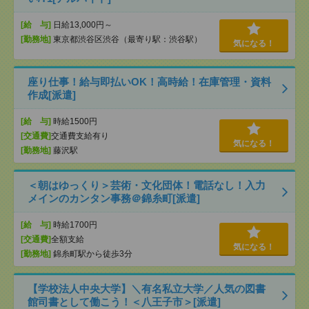
[給 与]
日給13,000円～
[勤務地]
東京都渋谷区渋谷（最寄り駅：渋谷駅）
気になる！
座り仕事！給与即払いOK！高時給！在庫管理・資料
作成[派遣]
[給 与]
時給1500円
[交通費]
交通費支給有り
気になる！
[勤務地]
藤沢駅
＜朝はゆっくり＞芸術・文化団体！電話なし！入力
メインのカンタン事務＠錦糸町[派遣]
[給 与]
時給1700円
[交通費]
全額支給
気になる！
[勤務地]
錦糸町駅から徒歩3分
【学校法人中央大学】＼有名私立大学／人気の図書
館司書として働こう！＜八王子市＞[派遣]