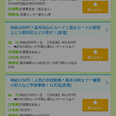
万2400円/残込39万2400円
[交通費]
交通費支給（規定あり）
気になる！
[勤務地]
流通センター駅から車
時給1850円＊返却済みICカードと貸出カードの管理
など入館対応などの受付！[派遣]
[給 与]
時給1850円＋交 【月収例】403,916円
～ ■給与の前払いが可能な速払いサービスあり
[交通費]
交通費支給あり
[月収例]
30万円～
気になる！
[勤務地]
飯田橋駅から徒歩1分
/
九段下駅から徒歩
14分
時給1750円！人気の学校勤務＊基本16時まで＊書類
の封入など学校事務！12月迄[派遣]
[給 与]
時給1750円＋交 【月収例】301,875円
～ ■給与の前払いが可能な速払いサービスあり
[交通費]
交通費支給あり
気になる！
[月収例]
30万円～
[勤務地]
飯田橋駅から徒歩7分