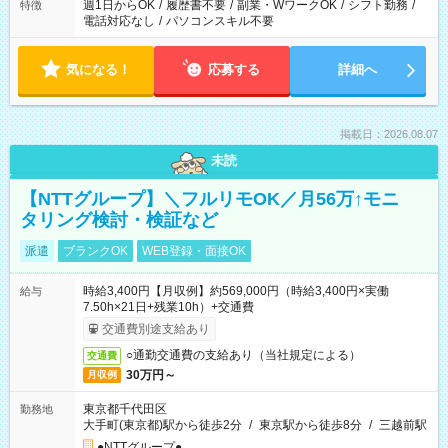
週1日からOK
/
履歴書不要
/
副業・WワークOK
/
シフト勤務
/
特徴
電話対応なし
/
パソコンスキル不要
気になる！
応募する
詳細へ
掲載日：2026.08.07
未読
【NTTグループ】＼フルリモOK／月56万↑モニ
タリング検討・検証など
派遣
ブランクOK
WEB登録・面接OK
時給3,400円【月収例】約569,000円（時給3,400円×実働
給与
7.50h×21日+残業10h）+交通費
交通費別途支給あり
○通勤交通費の支給あり（当社規定による）
交通費
30万円～
月収例
東京都千代田区
勤務地
大手町(東京都)駅から徒歩2分
/
東京駅から徒歩8分
/
三越前駅
●NTTグループ●