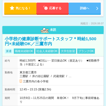
気になる！
応募する
詳細へ
掲載日：2026.08.07
未読
小学校の健康診断サポートスタッフ＊時給1,500
円×未経験OK／三鷹市内
派遣
職種未経験OK
社会人未経験OK
大学生歓迎
ブランクOK
時給1,500円 ■日払い・翌日振込OK（規定あり） ■初勤務手
給与
当（※規定による）
東京都三鷹市
勤務地
三鷹駅
/
井の頭公園駅
/
武蔵境駅
/
…
三鷹市内の各小学校
12:45～15:15 (実働2.5h)
勤務時間
10月9日～11月25日の期間 単発OK！ 9月下旬に事前研修あ
期間
り