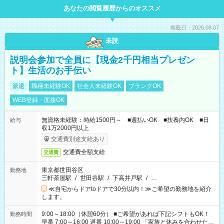
あなたの閲覧履歴からのオススメ
掲載日：2026.08.07
未読
説明会参加で全員に【現金2千円相当プレゼン
ト】生活のお手伝い
派遣
職種未経験OK
社会人未経験OK
ブランクOK
WEB登録・面接OK
無資格未経験：時給1500円～ ■週払いOK ■扶養内OK ■日
給与
収1万2000円以上
交通費別途支給あり
交通費全額支給
交通費
東京都世田谷区
勤務地
三軒茶屋駅
/
世田谷駅
/
下高井戸駅
/
…
≪自宅からドアtoドアで30分以内！≫ご希望の勤務地を紹介
します。
9:00～18:00（休憩60分） ■ご希望があれば下記シフトもOK！
勤務時間
早番 7:00～16:00 遅番 10:00～19:00 「家族と休みを合わせた