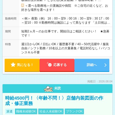
板橋区役所前駅
/
ときわ台(東京都)駅
/
板橋本町駅
/
…
＜選べる勤務地＞介護施設や病院 ※ご自宅の近くなど、お
好きな場所を選べます！
＜例＞ 夜勤（例） 16：00～翌9：00 16：30～翌9：30 17：00
勤務時間
～翌10：00 ※勤務時間は施設によって異なります 「土日祝は休
みたい」 「しっかり稼ぎたい」 「もう少し遅い時間から始めた
い」など ご希望にあったお仕事をご案内いたします。 ※未経験
短期2ヵ月～のお仕事です。開始日はご相談ください！ ★急募
期間
の方の場合は1～2ヶ月間は日中での仕事を経験いただき、 お
です！
仕事に慣れてからの夜勤になります。 ★家庭の都合でお休みが
必要な場合も遠慮なくご相談ください。
週1日からOK
/
日払いOK
/
履歴書不要
/
40～50代活躍中
/
服装
特徴
自由
/
シフト勤務
/
10名以上の大量募集
/
電話対応なし
/
パソコ
ンスキル不要
気になる！
応募する
詳細へ
掲載日：2026.08.04
未読
時給4500円！〈年齢不問！〉店舗内装図面の作
成・修正業務
派遣
職種未経験OK
社会人未経験OK
ブランクOK