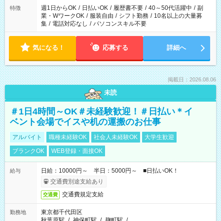
週1日からOK
/
日払いOK
/
履歴書不要
/
40～50代活躍中
/
副
特徴
業・WワークOK
/
服装自由
/
シフト勤務
/
10名以上の大量募
集
/
電話対応なし
/
パソコンスキル不要
気になる！
応募する
詳細へ
掲載日：2026.08.06
未読
＃1日4時間～OK＃未経験歓迎！＃日払い＊イ
ベント会場でイスや机の運搬のお仕事
アルバイト
職種未経験OK
社会人未経験OK
大学生歓迎
ブランクOK
WEB登録・面接OK
日給：10000円～ 半日：5000円～ ■日払いOK！
給与
交通費別途支給あり
交通費規定支給
交通費
東京都千代田区
勤務地
秋葉原駅
/
神保町駅
/
麹町駅
/
…