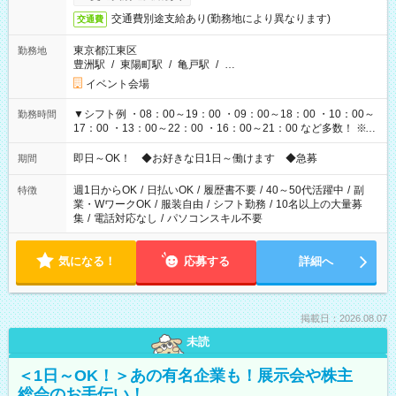
交通費別途支給あり(勤務地により異なります)
交通費
東京都江東区
勤務地
豊洲駅
/
東陽町駅
/
亀戸駅
/
…
イベント会場
▼シフト例 ・08：00～19：00 ・09：00～18：00 ・10：00～
勤務時間
17：00 ・13：00～22：00 ・16：00～21：00 など多数！ ※お
仕事により勤務時間が異なります
即日～OK！ ◆お好きな日1日～働けます ◆急募
期間
週1日からOK
/
日払いOK
/
履歴書不要
/
40～50代活躍中
/
副
特徴
業・WワークOK
/
服装自由
/
シフト勤務
/
10名以上の大量募
集
/
電話対応なし
/
パソコンスキル不要
気になる！
応募する
詳細へ
掲載日：2026.08.07
未読
＜1日～OK！＞あの有名企業も！展示会や株主
総会のお手伝い！