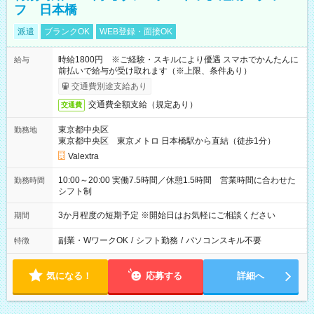
フ 日本橋
派遣
ブランクOK
WEB登録・面接OK
時給1800円 ※ご経験・スキルにより優遇 スマホでかんたんに
給与
前払いで給与が受け取れます（※上限、条件あり）
交通費別途支給あり
交通費全額支給（規定あり）
交通費
東京都中央区
勤務地
東京都中央区 東京メトロ 日本橋駅から直結（徒歩1分）
Valextra
10:00～20:00 実働7.5時間／休憩1.5時間 営業時間に合わせた
勤務時間
シフト制
3か月程度の短期予定 ※開始日はお気軽にご相談ください
期間
副業・WワークOK
/
シフト勤務
/
パソコンスキル不要
特徴
気になる！
応募する
詳細へ