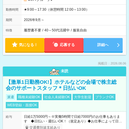
★9:00～17:30（休憩時間 12:00～13:00）
勤務時間
2026年9月～
期間
履歴書不要
/
40～50代活躍中
/
服装自由
特徴
気になる！
応募する
詳細へ
掲載日：2026.08.06
未読
【激単1日勤務OK!】ホテルなどの会場で株主総
会のサポートスタッフ＊日払いOK
派遣
職種未経験OK
社会人未経験OK
大学生歓迎
ブランクOK
WEB登録・面接OK
日給1万5000円～※実働5時間で日給7000円のお仕事もありま
給与
す ◆日払い・週払いOK！（規定あり）◆お仕事によって日給
も異なります
交通費別途支給あり