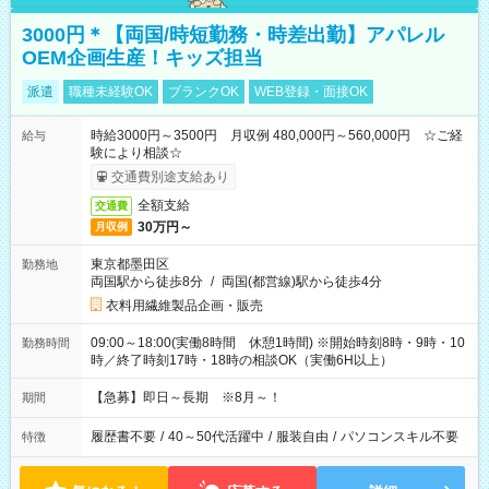
3000円＊【両国/時短勤務・時差出勤】アパレル
OEM企画生産！キッズ担当
派遣
職種未経験OK
ブランクOK
WEB登録・面接OK
時給3000円～3500円 月収例 480,000円～560,000円 ☆ご経
給与
験により相談☆
交通費別途支給あり
全額支給
交通費
30万円～
月収例
東京都墨田区
勤務地
両国駅から徒歩8分
/
両国(都営線)駅から徒歩4分
衣料用繊維製品企画・販売
09:00～18:00(実働8時間 休憩1時間) ※開始時刻8時・9時・10
勤務時間
時／終了時刻17時・18時の相談OK（実働6H以上）
【急募】即日～長期 ※8月～！
期間
履歴書不要
/
40～50代活躍中
/
服装自由
/
パソコンスキル不要
特徴