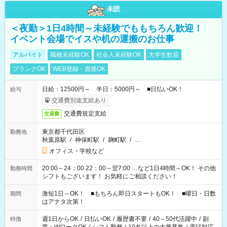
未読
＜夜勤＞1日4時間～未経験でももちろん歓迎！
イベント会場でイスや机の運搬のお仕事
アルバイト
職種未経験OK
社会人未経験OK
大学生歓迎
ブランクOK
WEB登録・面接OK
日給：12500円～ 半日：5000円～ ■日払いOK！
給与
交通費別途支給あり
交通費規定支給
交通費
東京都千代田区
勤務地
秋葉原駅
/
神保町駅
/
麹町駅
/
…
オフィス・学校など
20:00～24：00 22：00～翌7:00 …など1日4時間～OK！ その他
勤務時間
シフトもございます！ お気軽にご相談ください！
激短1日～OK！ ■もちろん即日スタートもOK！ ■曜日・日数
期間
はアナタ次第！
週1日からOK
/
日払いOK
/
履歴書不要
/
40～50代活躍中
/
副
特徴