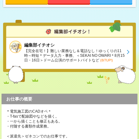
編集部イチオシ
【完全在宅！】難しい業務なし＆電話なし！ゆっくりの11
時～時短＊データ入力・事務、＜SEKAI NO OWARI＊8月15
日・16日＞ドーム公演のサポートバイトなど
(8/7UP!)
お仕事の概要
＊電気施工図のCADオペ＊
・T-fasで配線図やなどを描く。
・一から描くことも修正もある。
・付随する書類作成業務。
＜派遣先＞ゼネコンでのお仕事です。