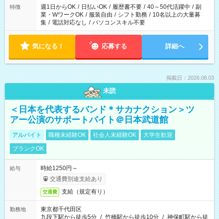
週1日からOK
/
日払いOK
/
履歴書不要
/
40～50代活躍中
/
副
特徴
業・WワークOK
/
服装自由
/
シフト勤務
/
10名以上の大量募
集
/
電話対応なし
/
パソコンスキル不要
気になる！
応募する
詳細へ
掲載日：2026.08.03
未読
＜日本を代表するバンド＊サカナクション＞ツ
アー公演のサポートバイト＠日本武道館
アルバイト
職種未経験OK
社会人未経験OK
大学生歓迎
ブランクOK
時給1250円～
給与
交通費別途支給あり
支給（規定有り）
交通費
東京都千代田区
勤務地
九段下駅から徒歩5分
/
竹橋駅から徒歩10分
/
神保町駅から徒