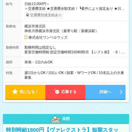
日給13,000円～
給与
＋交通費支給 ★交通費全額支給！ ┗案件により規定あり ★日払
いOK！（規定あり） ┗働いたその日に現金GET♪ お仕事後はコ
交通費別途支給あり
ンビニATMから 日払い分を引き落とせます！ 【試用期間】試
用期間なし
横浜市港北区
勤務地
神奈川県横浜市港北区（最寄り駅：新横浜駅）
株式会社ワンベルウッズ
勤務時間は指定なし
勤務時間
変形労働時間制 想定労働時間160時間/月 【シフト例】 ・8：00
～21：00
単発・1日のみOK
期間
週1日からOK / 日払いOK / 副業・WワークOK / 10名以上の大量
特徴
募集
気になる！
応募する
詳細へ
未読
特別時給1800円【ヴァレクストラ】短期スタッ