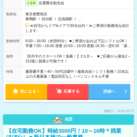
交通費全額支給
交通費
東京都豊島区
勤務地
巣鴨駅
/
目白駅
/
北池袋駅
/
…
≪自宅からドアtoドアで30分以内！≫ご希望の勤務地を紹介
します。
9:00～18:00（休憩60分） ■ご希望があれば下記シフトもOK！
勤務時間
早番 7:00～16:00 遅番 10:00～19:00 夜勤 16:30～翌9:30 「家族
と休みを合わせたい」 「余裕を持って夕飯の準備がしたい」
「できれば残業はしたくない」 など、ご希望を教えてください
【8月中のスタートOK！急募！】2カ月～ ■ご応募から最短2～
期間
ね。 ※Wワーク希望の方へ 今ご覧のお仕事で希望する勤務時間
3日後に就業が可能です！
と、もう1つのお仕事の勤務時間。 合計で週40時間を超える場
合は応募できません。
履歴書不要
/
40～50代活躍中
/
服装自由
/
シフト勤務
/
10名以
特徴
上の大量募集
/
電話対応なし
/
パソコンスキル不要
気になる！
応募する
詳細へ
掲載日：2026.08.07
未読
【在宅勤務OK】時給3000円！10～16時＊残業