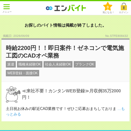
0
メニュー
気になる！
ログイン
お探しのバイト情報は掲載が終了しました。
掲載日 :2026
/
06
/
09
No.STFE808432
時給2200円！！即日案件！ゼネコンで電気施
工図のCADオペ業務
派遣
職種未経験OK
社会人未経験OK
ブランクOK
WEB登録・面接OK
≪来社不要！カンタンWEB登録≫月収例35万2000
円！
土日祝お休みの駅近CAD業務です！ぜひご応募おまちしておりま
...も
っとみる