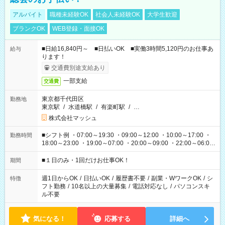
アルバイト
職種未経験OK
社会人未経験OK
大学生歓迎
ブランクOK
WEB登録・面接OK
■日給16,840円～ ■日払いOK ■実働3時間5,120円のお仕事あ
給与
ります！
交通費別途支給あり
一部支給
交通費
東京都千代田区
勤務地
東京駅
/
水道橋駅
/
有楽町駅
/
…
株式会社マッシュ
■シフト例 ・07:00～19:30 ・09:00～12:00 ・10:00～17:00 ・
勤務時間
18:00～23:00 ・19:00～07:00 ・20:00～09:00 ・22:00～06:00
etc ★最短で3時間で5,120円のお仕事から 15時間で2万円近く稼
げるお仕事も！ ご希望のお時間に合わせてご紹介！ ※シフトは
■１日のみ・1回だけお仕事OK！
期間
現場によって異なります。 ※勿論、休憩時間はあるのでご安心
ください！
週1日からOK
/
日払いOK
/
履歴書不要
/
副業・WワークOK
/
シ
特徴
フト勤務
/
10名以上の大量募集
/
電話対応なし
/
パソコンスキ
ル不要
気になる！
応募する
詳細へ