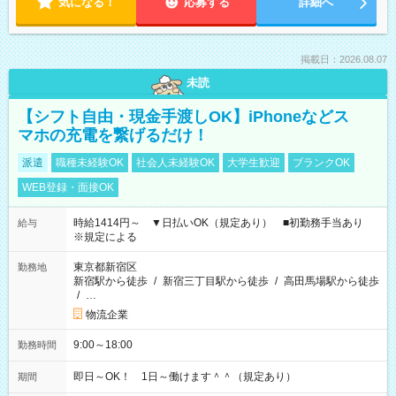
気になる！
応募する
詳細へ
掲載日：2026.08.07
未読
【シフト自由・現金手渡しOK】iPhoneなどス
マホの充電を繋げるだけ！
派遣
職種未経験OK
社会人未経験OK
大学生歓迎
ブランクOK
WEB登録・面接OK
時給1414円～ ▼日払いOK（規定あり） ■初勤務手当あり
給与
※規定による
東京都新宿区
勤務地
新宿駅から徒歩
/
新宿三丁目駅から徒歩
/
高田馬場駅から徒歩
/
…
物流企業
9:00～18:00
勤務時間
即日～OK！ 1日～働けます＾＾（規定あり）
期間