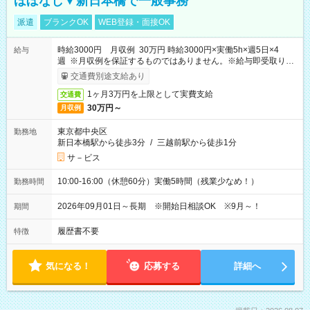
ほぼなし▼新日本橋で一般事務
派遣
ブランクOK
WEB登録・面接OK
時給3000円 月収例 30万円 時給3000円×実働5h×週5日×4
給与
週 ※月収例を保証するものではありません。※給与即受取りサ
ービス利用可（利用条件有）
交通費別途支給あり
1ヶ月3万円を上限として実費支給
交通費
30万円～
月収例
東京都中央区
勤務地
新日本橋駅から徒歩3分
/
三越前駅から徒歩1分
サ－ビス
10:00-16:00（休憩60分）実働5時間（残業少なめ！）
勤務時間
2026年09月01日～長期 ※開始日相談OK ※9月～！
期間
履歴書不要
特徴
気になる！
応募する
詳細へ