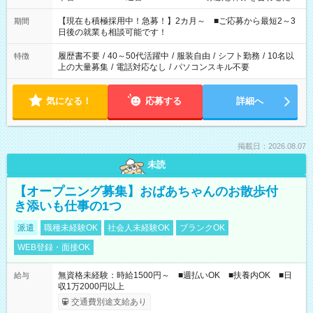
い」 「余裕を持って夕飯の準備がしたい」 「できれば残業はし
たくない」 など、ご希望を教えてくださいね。 ※Wワーク希望
【現在も積極採用中！急募！】2カ月～ ■ご応募から最短2～3
期間
の方へ 今ご覧のお仕事で希望する勤務時間と、もう1つのお仕事
日後の就業も相談可能です！
の勤務時間。 合計で週40時間を超える場合は応募できません。
履歴書不要
/
40～50代活躍中
/
服装自由
/
シフト勤務
/
10名以
特徴
上の大量募集
/
電話対応なし
/
パソコンスキル不要
気になる！
応募する
詳細へ
掲載日：2026.08.07
未読
【オープニング募集】おばあちゃんのお散歩付
き添いも仕事の1つ
派遣
職種未経験OK
社会人未経験OK
ブランクOK
WEB登録・面接OK
無資格未経験：時給1500円～ ■週払いOK ■扶養内OK ■日
給与
収1万2000円以上
交通費別途支給あり