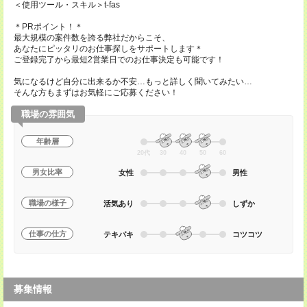
＜使用ツール・スキル＞t-fas
＊PRポイント！＊
最大規模の案件数を誇る弊社だからこそ、
あなたにピッタリのお仕事探しをサポートします＊
ご登録完了から最短2営業日でのお仕事決定も可能です！
気になるけど自分に出来るか不安…もっと詳しく聞いてみたい…
そんな方もまずはお気軽にご応募ください！
職場の雰囲気
年齢層
20代
30
40
50
60
男女比率
女性
男性
職場の様子
活気あり
しずか
仕事の仕方
テキパキ
コツコツ
募集情報