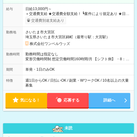
日給13,000円～
給与
＋交通費支給 ★交通費全額支給！ ┗案件により規定あり ★日払
いOK！（規定あり） ┗働いたその日に現金GET♪ お仕事後はコ
交通費別途支給あり
ンビニATMから 日払い分を引き落とせます！ 【試用期間】試
用期間なし
さいたま市大宮区
勤務地
埼玉県さいたま市大宮区錦町（最寄り駅：大宮駅）
株式会社ワンベルウッズ
勤務時間は指定なし
勤務時間
変形労働時間制 想定労働時間160時間/月 【シフト例】 ・8：00
～21：00
単発・1日のみOK
期間
週1日からOK / 日払いOK / 副業・WワークOK / 10名以上の大量
特徴
募集
気になる！
応募する
詳細へ
未読