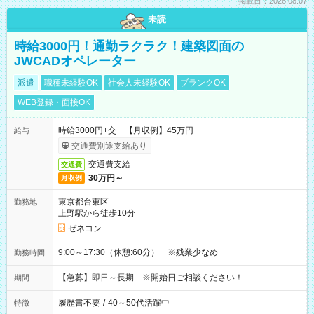
掲載日：2026.08.07
未読
時給3000円！通勤ラクラク！建築図面の
JWCADオペレーター
派遣
職種未経験OK
社会人未経験OK
ブランクOK
WEB登録・面接OK
時給3000円+交 【月収例】45万円
給与
交通費別途支給あり
交通費支給
交通費
30万円～
月収例
東京都台東区
勤務地
上野駅から徒歩10分
ゼネコン
9:00～17:30（休憩:60分） ※残業少なめ
勤務時間
【急募】即日～長期 ※開始日ご相談ください！
期間
履歴書不要
/
40～50代活躍中
特徴