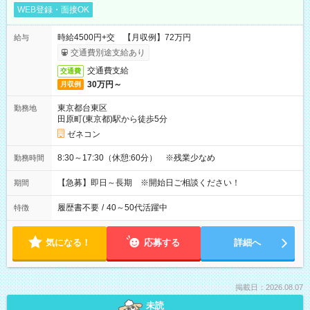
WEB登録・面接OK
時給4500円+交 【月収例】72万円
給与
交通費別途支給あり
交通費支給
交通費
30万円～
月収例
東京都台東区
勤務地
田原町(東京都)駅から徒歩5分
ゼネコン
8:30～17:30（休憩:60分） ※残業少なめ
勤務時間
【急募】即日～長期 ※開始日ご相談ください！
期間
履歴書不要
/
40～50代活躍中
特徴
気になる！
応募する
詳細へ
掲載日：2026.08.07
未読