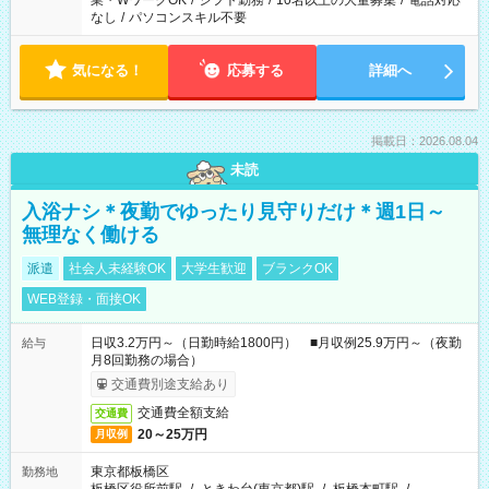
業・WワークOK
/
シフト勤務
/
10名以上の大量募集
/
電話対応
なし
/
パソコンスキル不要
気になる！
応募する
詳細へ
掲載日：2026.08.04
未読
入浴ナシ＊夜勤でゆったり見守りだけ＊週1日～
無理なく働ける
派遣
社会人未経験OK
大学生歓迎
ブランクOK
WEB登録・面接OK
日収3.2万円～（日勤時給1800円） ■月収例25.9万円～（夜勤
給与
月8回勤務の場合）
交通費別途支給あり
交通費全額支給
交通費
20～25万円
月収例
東京都板橋区
勤務地