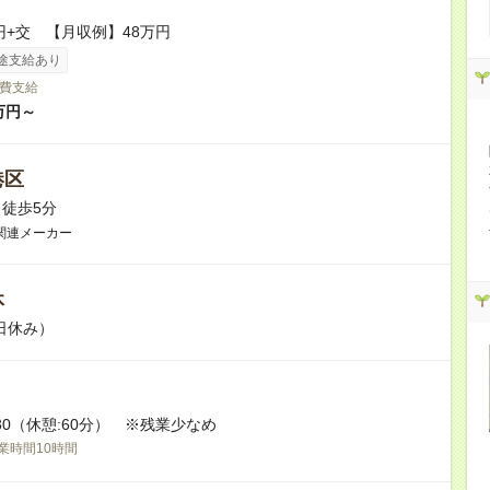
0円+交 【月収例】48万円
途支給あり
費支給
万円～
港区
徒歩5分
関連メーカー
休
日休み）
7:30（休憩:60分） ※残業少なめ
業時間10時間