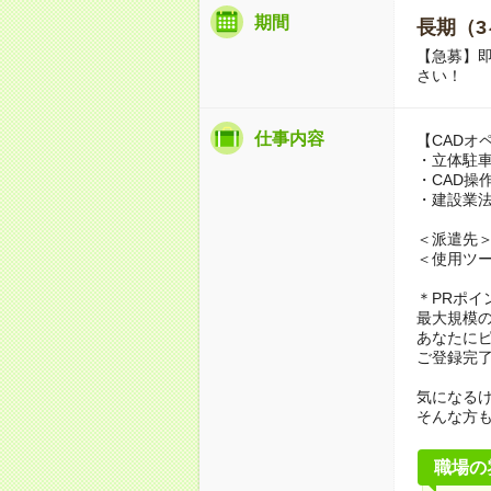
期間
長期（3
【急募】即
さい！
仕事内容
【CADオ
・立体駐
・CAD操
・建設業
＜派遣先
＜使用ツール
＊PRポイ
最大規模
あなたに
ご登録完
気になる
そんな方
職場の