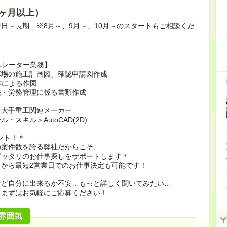
ヶ月以上）
日～長期 ※8月～、9月～、10月～のスタートもご相談くだ
ペレーター業務】
車場の施工計画図、確認申請図作成
作による作図
法・労務管理に係る書類作成
＞大手重工関連メーカー
・スキル＞AutoCAD(2D)
ント！＊
の案件数を誇る弊社だからこそ、
ピッタリのお仕事探しをサポートします＊
了から最短2営業日でのお仕事決定も可能です！
けど自分に出来るか不安…もっと詳しく聞いてみたい…
もまずはお気軽にご応募ください！
雰囲気