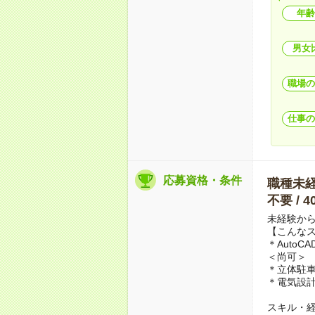
年齢
男女
職場の
仕事の
応募資格・条件
職種未経験
不要 / 
未経験か
【こんなス
＊AutoC
＜尚可＞
＊立体駐
＊電気設
スキル・