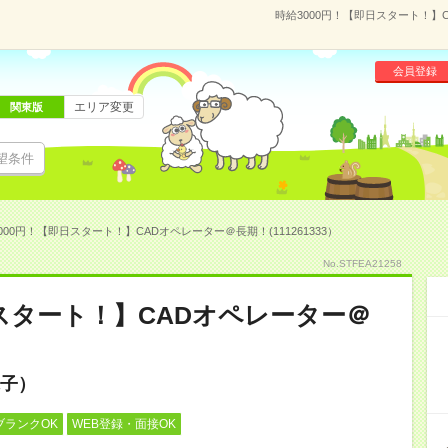
時給3000円！【即日スタート！】C
会員登録
エリア変更
関東版
望条件
000円！【即日スタート！】CADオペレーター＠長期！(111261333）
No.STFEA21258
日スタート！】CADオペレーター＠
子）
ブランクOK
WEB登録・面接OK