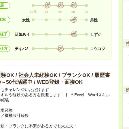
層
20代
30
40
50
60
比率
女性
男性
様子
活気あり
しずか
仕方
テキパキ
コツコツ
OK / 社会人未経験OK / ブランクOK / 履歴書
40～50代活躍中 / WEB登録・面接OK
らもチャレンジいただけます！
キルや経験のある方を歓迎します！】 ＊Excel、Wordスキル
AD経験
車場経験
計／機械設計経験
経験・ブランクに不安がある方でも大丈夫！