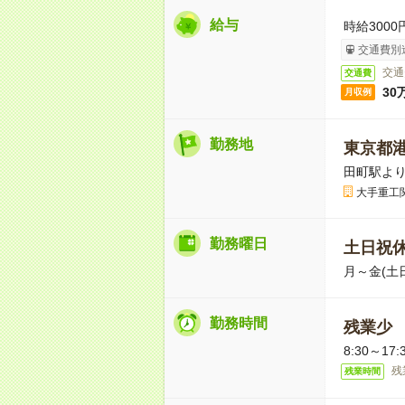
給与
時給300
交通費別
交通
交通費
30
月収例
勤務地
東京都
田町駅より
大手重工
勤務曜日
土日祝
月～金(土
勤務時間
残業少
8:30～1
残
残業時間