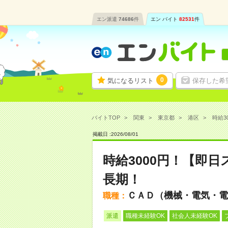
エン派遣
74686
件
エン バイト
82531
件
0
気になるリスト
保存した希
バイトTOP
関東
東京都
港区
時給3
掲載日 :
2026
/
08
/
01
時給3000円！【即
長期！
ＣＡＤ（機械・電気・電
職種：
派遣
職種未経験OK
社会人未経験OK