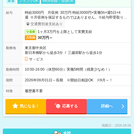
派遣
ブランクOK
WEB登録・面接OK
時給3000円 月収例 30万円 時給3000円×実働5h×週5日×4
給与
週 ※月収例を保証するものではありません。※給与即受取りサ
ービス利用可（利用条件有）
交通費別途支給あり
1ヶ月3万円を上限として実費支給
交通費
30万円～
月収例
東京都中央区
勤務地
新日本橋駅から徒歩3分
/
三越前駅から徒歩1分
サ－ビス
10:00-16:00（休憩60分）実働5時間（残業少なめ！）
勤務時間
2026年09月01日～長期 ※開始日相談OK ※9月～！
期間
履歴書不要
特徴
気になる！
応募する
詳細へ
掲載日：2026.08.06
未読