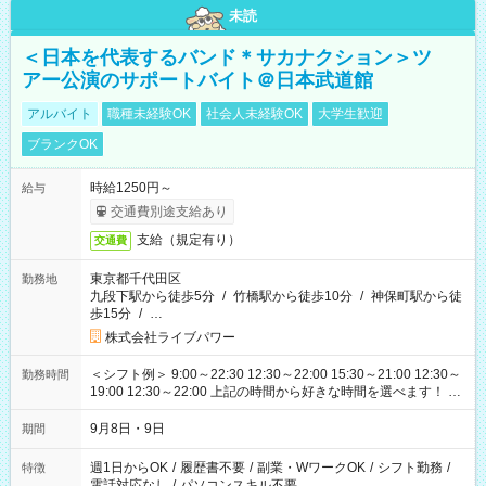
未読
＜日本を代表するバンド＊サカナクション＞ツ
アー公演のサポートバイト＠日本武道館
アルバイト
職種未経験OK
社会人未経験OK
大学生歓迎
ブランクOK
時給1250円～
給与
交通費別途支給あり
支給（規定有り）
交通費
東京都千代田区
勤務地
九段下駅から徒歩5分
/
竹橋駅から徒歩10分
/
神保町駅から徒
歩15分
/
…
株式会社ライブパワー
＜シフト例＞ 9:00～22:30 12:30～22:00 15:30～21:00 12:30～
勤務時間
19:00 12:30～22:00 上記の時間から好きな時間を選べます！ ※
時間は変更となる可能性があります
9月8日・9日
期間
週1日からOK
/
履歴書不要
/
副業・WワークOK
/
シフト勤務
/
特徴
電話対応なし
/
パソコンスキル不要