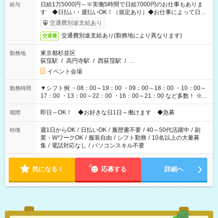
日給1万5000円～※実働5時間で日給7000円のお仕事もありま
給与
す ◆日払い・週払いOK！（規定あり）◆お仕事によって日給
も異なります
交通費別途支給あり
交通費別途支給あり(勤務地により異なります)
交通費
東京都杉並区
勤務地
荻窪駅
/
高円寺駅
/
西荻窪駅
/
…
イベント会場
▼シフト例 ・08：00～19：00 ・09：00～18：00 ・10：00～
勤務時間
17：00 ・13：00～22：00 ・16：00～21：00 など多数！ ※お
仕事により勤務時間が異なります
即日～OK！ ◆お好きな日1日～働けます ◆急募
期間
週1日からOK
/
日払いOK
/
履歴書不要
/
40～50代活躍中
/
副
特徴
業・WワークOK
/
服装自由
/
シフト勤務
/
10名以上の大量募
集
/
電話対応なし
/
パソコンスキル不要
気になる！
応募する
詳細へ