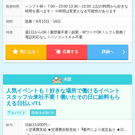
＜シフト例＞ 7:00～23:00 13:30～22:00 上記の時間から好きな
勤務時間
時間を選べます！ ※時間は変更となる可能性があります
急募！8月15日・16日
期間
週1日からOK
/
履歴書不要
/
副業・WワークOK
/
シフト勤務
/
特徴
電話対応なし
/
パソコンスキル不要
気になる！
応募する
詳細へ
未読
人気イベントも！好きな場所で働けるイベント
スタッフ☆来社不要！働いたその日に給料もら
える日払い/T1
アルバイト
職種未経験OK
日給13,000円～
給与
＋交通費支給 ★交通費全額支給！ ┗案件により規定あり ★日払
いOK！（規定あり） ┗働いたその日に現金GET♪ お仕事後はコ