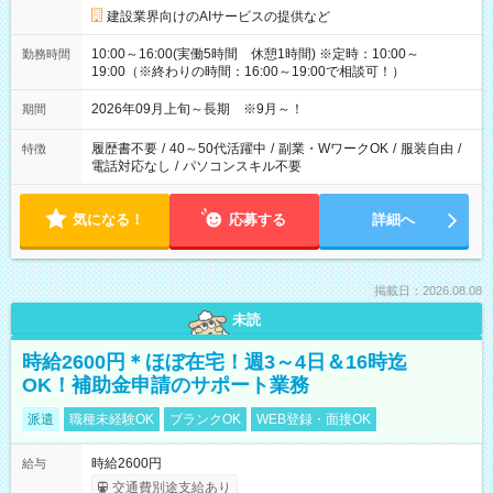
建設業界向けのAIサービスの提供など
10:00～16:00(実働5時間 休憩1時間) ※定時：10:00～
勤務時間
19:00（※終わりの時間：16:00～19:00で相談可！）
2026年09月上旬～長期 ※9月～！
期間
履歴書不要
/
40～50代活躍中
/
副業・WワークOK
/
服装自由
/
特徴
電話対応なし
/
パソコンスキル不要
気になる！
応募する
詳細へ
掲載日：2026.08.08
未読
時給2600円＊ほぼ在宅！週3～4日＆16時迄
OK！補助金申請のサポート業務
派遣
職種未経験OK
ブランクOK
WEB登録・面接OK
時給2600円
給与
交通費別途支給あり