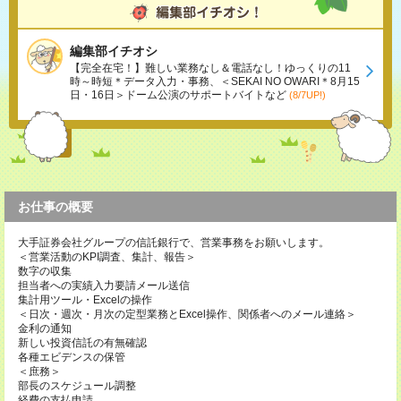
編集部イチオシ
【完全在宅！】難しい業務なし＆電話なし！ゆっくりの11
時～時短＊データ入力・事務、＜SEKAI NO OWARI＊8月15
日・16日＞ドーム公演のサポートバイトなど
(8/7UP!)
お仕事の概要
大手証券会社グループの信託銀行で、営業事務をお願いします。
＜営業活動のKPI調査、集計、報告＞
数字の収集
担当者への実績入力要請メール送信
集計用ツール・Excelの操作
＜日次・週次・月次の定型業務とExcel操作、関係者へのメール連絡＞
金利の通知
新しい投資信託の有無確認
各種エビデンスの保管
＜庶務＞
部長のスケジュール調整
経費の支払申請