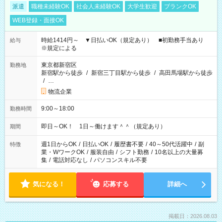
派遣
職種未経験OK
社会人未経験OK
大学生歓迎
ブランクOK
WEB登録・面接OK
時給1414円～ ▼日払いOK（規定あり） ■初勤務手当あり
給与
※規定による
東京都新宿区
勤務地
新宿駅から徒歩
/
新宿三丁目駅から徒歩
/
高田馬場駅から徒歩
/
…
物流企業
9:00～18:00
勤務時間
即日～OK！ 1日～働けます＾＾（規定あり）
期間
週1日からOK
/
日払いOK
/
履歴書不要
/
40～50代活躍中
/
副
特徴
業・WワークOK
/
服装自由
/
シフト勤務
/
10名以上の大量募
集
/
電話対応なし
/
パソコンスキル不要
気になる！
応募する
詳細へ
掲載日：2026.08.03