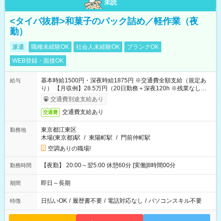
未読
<タイパ抜群>和菓子のパック詰め／軽作業（夜
勤）
派遣
職種未経験OK
社会人未経験OK
ブランクOK
WEB登録・面接OK
基本時給1500円・深夜時給1875円 ※交通費全額支給（規定あ
給与
り） 【月収例】28.5万円（20日勤務＋深夜120h ※残業なしの場
合）
交通費別途支給あり
交通費支給あり
交通費
東京都江東区
勤務地
木場(東京都)駅
/
東陽町駅
/
門前仲町駅
空調ありの職場!
【夜勤】 20:00～翌5:00 休憩60分 [実働]8時間00分
勤務時間
即日～長期
期間
日払いOK
/
履歴書不要
/
電話対応なし
/
パソコンスキル不要
特徴