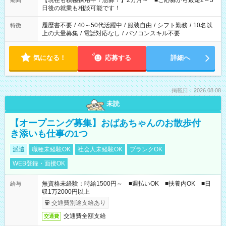
【現在も積極採用中！急募！】2カ月～ ■ご応募から最短2～3
期間
の方へ 今ご覧のお仕事で希望する勤務時間と、もう1つのお仕事
日後の就業も相談可能です！
の勤務時間。 合計で週40時間を超える場合は応募できません。
履歴書不要
/
40～50代活躍中
/
服装自由
/
シフト勤務
/
10名以
特徴
上の大量募集
/
電話対応なし
/
パソコンスキル不要
気になる！
応募する
詳細へ
掲載日：2026.08.08
未読
【オープニング募集】おばあちゃんのお散歩付
き添いも仕事の1つ
派遣
職種未経験OK
社会人未経験OK
ブランクOK
WEB登録・面接OK
無資格未経験：時給1500円～ ■週払いOK ■扶養内OK ■日
給与
収1万2000円以上
交通費別途支給あり
交通費全額支給
交通費