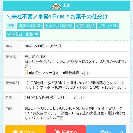
未読
＼来社不要／単発1日OK＊お菓子の仕分け
派遣
職種未経験OK
社会人未経験OK
大学生歓迎
ブランクOK
WEB登録・面接OK
時給1,500円～1,875円
給与
東京都渋谷区
勤務地
渋谷駅から徒歩5分
/
恵比寿駅から徒歩5分
/
原宿駅から徒歩5
分
/
…
■物流センターなど ■勤務地選べます
【1日3時間～も相談OK!】午前中のみや18時以降などのシフト
勤務時間
あり！ シフト例 ▼9:00～12:00 ▼9:00～17:00 ▼10:00～19:00
▼18:00～21:00
1日だけの単発OK！＃8月～ ＃9月～
期間
週1日からOK
/
日払いOK
/
40～50代活躍中
/
副業・Wワーク
特徴
OK
/
服装自由
/
シフト勤務
/
10名以上の大量募集
/
電話対応な
し
/
パソコンスキル不要
気になる！
応募する
詳細へ