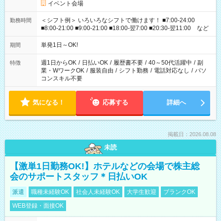
イベント会場
＜シフト例＞ いろいろなシフトで働けます！ ■7:00-24:00
勤務時間
■8:00-21:00 ■9:00-21:00 ■18:00-翌7:00 ■20:30-翌11:00 など
単発1日～OK!
期間
週1日からOK
/
日払いOK
/
履歴書不要
/
40～50代活躍中
/
副
特徴
業・WワークOK
/
服装自由
/
シフト勤務
/
電話対応なし
/
パソ
コンスキル不要
気になる！
応募する
詳細へ
掲載日：2026.08.08
未読
【激単1日勤務OK!】ホテルなどの会場で株主総
会のサポートスタッフ＊日払いOK
派遣
職種未経験OK
社会人未経験OK
大学生歓迎
ブランクOK
WEB登録・面接OK