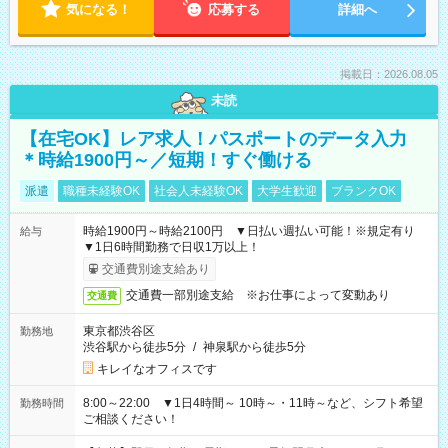
気になる！
応募する
詳細へ
掲載日：2026.08.05
未読
【在宅OK】レア求人！パスポートのデータ入力
＊時給1900円～／短期！すぐ働ける
派遣
職種未経験OK
社会人未経験OK
大学生歓迎
ブランクOK
時給1900円～時給2100円 ▼日払い週払い可能！※規定有り
給与
▼1日6時間勤務で日収1万以上！
交通費別途支給あり
交通費一部別途支給 ※お仕事によって変動あり
交通費
東京都渋谷区
勤務地
渋谷駅から徒歩5分
/
神泉駅から徒歩5分
キレイなオフィスです
8:00～22:00 ▼1日4時間～ 10時～・11時～など、シフト希望
勤務時間
ご相談ください！