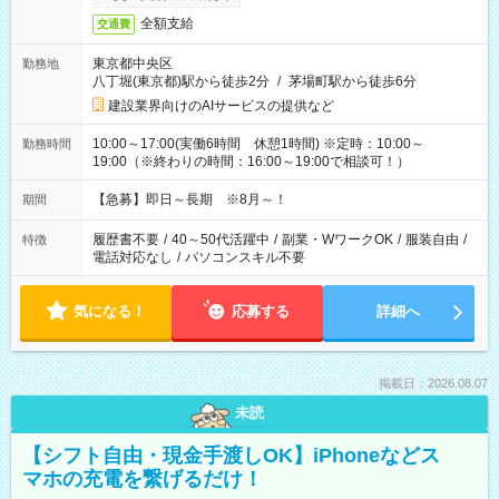
全額支給
交通費
東京都中央区
勤務地
八丁堀(東京都)駅から徒歩2分
/
茅場町駅から徒歩6分
建設業界向けのAIサービスの提供など
10:00～17:00(実働6時間 休憩1時間) ※定時：10:00～
勤務時間
19:00（※終わりの時間：16:00～19:00で相談可！）
【急募】即日～長期 ※8月～！
期間
履歴書不要
/
40～50代活躍中
/
副業・WワークOK
/
服装自由
/
特徴
電話対応なし
/
パソコンスキル不要
気になる！
応募する
詳細へ
掲載日：2026.08.07
未読
【シフト自由・現金手渡しOK】iPhoneなどス
マホの充電を繋げるだけ！