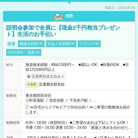
掲載日：2026.08.08
未読
説明会参加で全員に【現金2千円相当プレゼン
ト】生活のお手伝い
派遣
職種未経験OK
社会人未経験OK
ブランクOK
WEB登録・面接OK
無資格未経験：時給1500円～ ■週払いOK ■扶養内OK ■日
給与
収1万2000円以上
交通費別途支給あり
交通費全額支給
交通費
東京都世田谷区
勤務地
三軒茶屋駅
/
世田谷駅
/
下高井戸駅
/
…
≪自宅からドアtoドアで30分以内！≫ご希望の勤務地を紹介
します。
9:00～18:00（休憩60分） ■ご希望があれば下記シフトもOK！
勤務時間
早番 7:00～16:00 遅番 10:00～19:00 「家族と休みを合わせた
い」 「余裕を持って夕飯の準備がしたい」 「できれば残業はし
たくない」 など、ご希望を教えてくださいね。 ※Wワーク希望