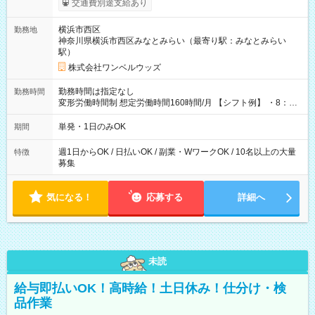
交通費別途支給あり
ンビニATMから 日払い分を引き落とせます！ 【試用期間】試
用期間なし
横浜市西区
勤務地
神奈川県横浜市西区みなとみらい（最寄り駅：みなとみらい
駅）
株式会社ワンベルウッズ
勤務時間は指定なし
勤務時間
変形労働時間制 想定労働時間160時間/月 【シフト例】 ・8：00
～21：00
単発・1日のみOK
期間
週1日からOK / 日払いOK / 副業・WワークOK / 10名以上の大量
特徴
募集
気になる！
応募する
詳細へ
未読
給与即払いOK！高時給！土日休み！仕分け・検
品作業