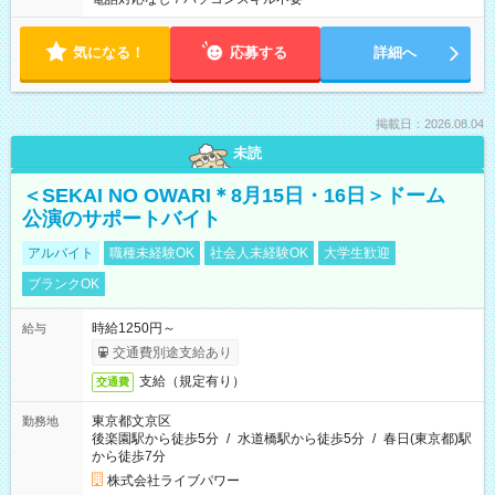
気になる！
応募する
詳細へ
掲載日：2026.08.04
未読
＜SEKAI NO OWARI＊8月15日・16日＞ドーム
公演のサポートバイト
アルバイト
職種未経験OK
社会人未経験OK
大学生歓迎
ブランクOK
時給1250円～
給与
交通費別途支給あり
支給（規定有り）
交通費
東京都文京区
勤務地
後楽園駅から徒歩5分
/
水道橋駅から徒歩5分
/
春日(東京都)駅
から徒歩7分
株式会社ライブパワー