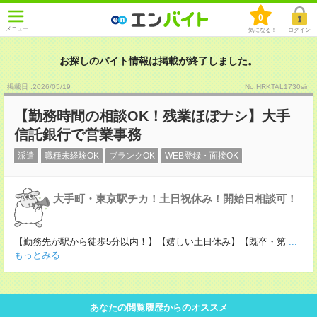
0
メニュー
気になる！
ログイン
お探しのバイト情報は掲載が終了しました。
掲載日 :2026
/
05
/
19
No.HRKTAL1730sin
【勤務時間の相談OK！残業ほぼナシ】大手
信託銀行で営業事務
派遣
職種未経験OK
ブランクOK
WEB登録・面接OK
大手町・東京駅チカ！土日祝休み！開始日相談可！
【勤務先が駅から徒歩5分以内！】【嬉しい土日休み】【既卒・第
...
もっとみる
あなたの閲覧履歴からのオススメ