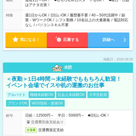
激短1日～OK！ ■もちろん即日スタートもOK！ ■曜日・日数
期間
はアナタ次第！
週1日からOK
/
日払いOK
/
履歴書不要
/
40～50代活躍中
/
副
特徴
業・WワークOK
/
シフト勤務
/
10名以上の大量募集
/
電話対応
なし
/
パソコンスキル不要
気になる！
応募する
詳細へ
掲載日：2026.08.05
未読
＜夜勤＞1日4時間～未経験でももちろん歓迎！
イベント会場でイスや机の運搬のお仕事
アルバイト
職種未経験OK
社会人未経験OK
大学生歓迎
ブランクOK
WEB登録・面接OK
日給：12500円～ 半日：5000円～ ■日払いOK！
給与
交通費別途支給あり
交通費規定支給
交通費