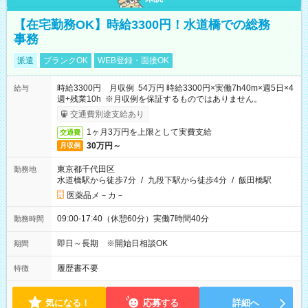
【在宅勤務OK】時給3300円！水道橋での総務
事務
派遣
ブランクOK
WEB登録・面接OK
時給3300円 月収例 54万円 時給3300円×実働7h40m×週5日×4
給与
週+残業10h ※月収例を保証するものではありません。
交通費別途支給あり
1ヶ月3万円を上限として実費支給
交通費
30万円～
月収例
東京都千代田区
勤務地
水道橋駅から徒歩7分
/
九段下駅から徒歩4分
/
飯田橋駅
医薬品メ－カ－
09:00-17:40（休憩60分）実働7時間40分
勤務時間
即日～長期 ※開始日相談OK
期間
履歴書不要
特徴
気になる！
応募する
詳細へ