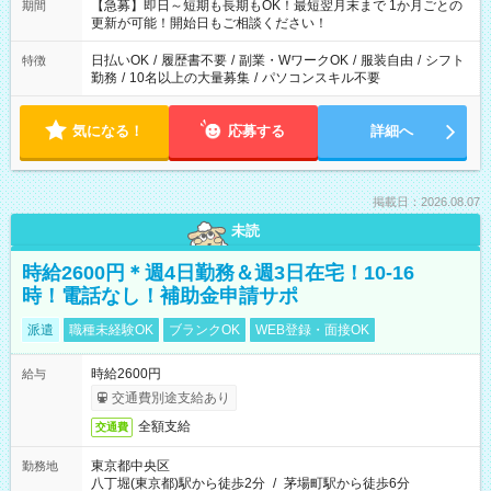
【急募】即日～短期も長期もOK！最短翌月末まで 1か月ごとの
期間
更新が可能！開始日もご相談ください！
日払いOK
/
履歴書不要
/
副業・WワークOK
/
服装自由
/
シフト
特徴
勤務
/
10名以上の大量募集
/
パソコンスキル不要
気になる！
応募する
詳細へ
掲載日：2026.08.07
未読
時給2600円＊週4日勤務＆週3日在宅！10-16
時！電話なし！補助金申請サポ
派遣
職種未経験OK
ブランクOK
WEB登録・面接OK
時給2600円
給与
交通費別途支給あり
全額支給
交通費
東京都中央区
勤務地
八丁堀(東京都)駅から徒歩2分
/
茅場町駅から徒歩6分