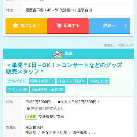
履歴書不要
/
40～50代活躍中
/
服装自由
特徴
気になる！
応募する
詳細へ
掲載日：2026.08.07
未読
＜単発＊1日～OK！＞コンサートなどのグッズ
販売スタッフ＊
アルバイト
職種未経験OK
社会人未経験OK
大学生歓迎
ブランクOK
WEB登録・面接OK
日給1万5000円～ ■最大で日給2万8500円！
給与
交通費別途支給あり
交通費規定支給
交通費
横浜市西区
勤務地
横浜駅
/
みなとみらい駅
/
西横浜駅
/
…