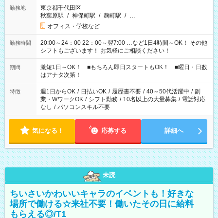
東京都千代田区
勤務地
秋葉原駅
/
神保町駅
/
麹町駅
/
…
オフィス・学校など
20:00～24：00 22：00～翌7:00 …など1日4時間～OK！ その他
勤務時間
シフトもございます！ お気軽にご相談ください！
激短1日～OK！ ■もちろん即日スタートもOK！ ■曜日・日数
期間
はアナタ次第！
週1日からOK
/
日払いOK
/
履歴書不要
/
40～50代活躍中
/
副
特徴
業・WワークOK
/
シフト勤務
/
10名以上の大量募集
/
電話対応
なし
/
パソコンスキル不要
気になる！
応募する
詳細へ
未読
ちいさいかわいいキャラのイベントも！好きな
場所で働ける☆来社不要！働いたその日に給料
もらえる◎/T1