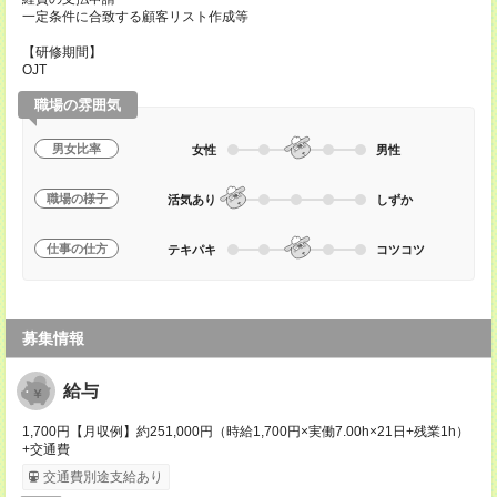
一定条件に合致する顧客リスト作成等
【研修期間】
OJT
職場の雰囲気
男女比率
女性
男性
職場の様子
活気あり
しずか
仕事の仕方
テキパキ
コツコツ
募集情報
給与
1,700円【月収例】約251,000円（時給1,700円×実働7.00h×21日+残業1h）
+交通費
交通費別途支給あり