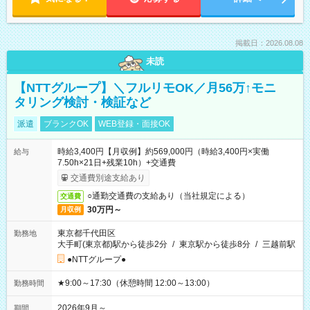
掲載日：2026.08.08
未読
【NTTグループ】＼フルリモOK／月56万↑モニ
タリング検討・検証など
派遣
ブランクOK
WEB登録・面接OK
時給3,400円【月収例】約569,000円（時給3,400円×実働
給与
7.50h×21日+残業10h）+交通費
交通費別途支給あり
○通勤交通費の支給あり（当社規定による）
交通費
30万円～
月収例
東京都千代田区
勤務地
大手町(東京都)駅から徒歩2分
/
東京駅から徒歩8分
/
三越前駅
●NTTグループ●
★9:00～17:30（休憩時間 12:00～13:00）
勤務時間
2026年9月～
期間