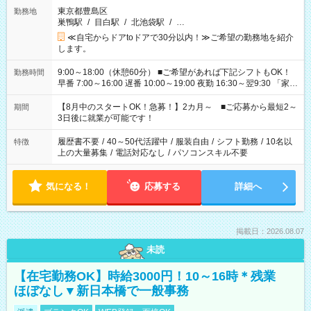
東京都豊島区
勤務地
巣鴨駅
/
目白駅
/
北池袋駅
/
…
≪自宅からドアtoドアで30分以内！≫ご希望の勤務地を紹介
します。
9:00～18:00（休憩60分） ■ご希望があれば下記シフトもOK！
勤務時間
早番 7:00～16:00 遅番 10:00～19:00 夜勤 16:30～翌9:30 「家族
と休みを合わせたい」 「余裕を持って夕飯の準備がしたい」
「できれば残業はしたくない」 など、ご希望を教えてください
【8月中のスタートOK！急募！】2カ月～ ■ご応募から最短2～
期間
ね。 ※Wワーク希望の方へ 今ご覧のお仕事で希望する勤務時間
3日後に就業が可能です！
と、もう1つのお仕事の勤務時間。 合計で週40時間を超える場
合は応募できません。
履歴書不要
/
40～50代活躍中
/
服装自由
/
シフト勤務
/
10名以
特徴
上の大量募集
/
電話対応なし
/
パソコンスキル不要
気になる！
応募する
詳細へ
掲載日：2026.08.07
未読
【在宅勤務OK】時給3000円！10～16時＊残業
ほぼなし▼新日本橋で一般事務