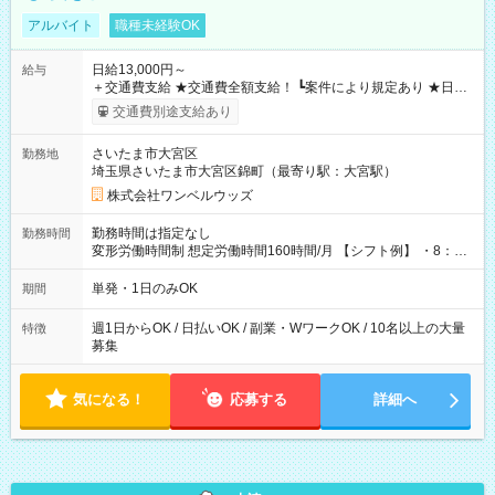
アルバイト
職種未経験OK
日給13,000円～
給与
＋交通費支給 ★交通費全額支給！ ┗案件により規定あり ★日払
いOK！（規定あり） ┗働いたその日に現金GET♪ お仕事後はコ
交通費別途支給あり
ンビニATMから 日払い分を引き落とせます！ 【試用期間】試
用期間なし
さいたま市大宮区
勤務地
埼玉県さいたま市大宮区錦町（最寄り駅：大宮駅）
株式会社ワンベルウッズ
勤務時間は指定なし
勤務時間
変形労働時間制 想定労働時間160時間/月 【シフト例】 ・8：00
～21：00
単発・1日のみOK
期間
週1日からOK / 日払いOK / 副業・WワークOK / 10名以上の大量
特徴
募集
気になる！
応募する
詳細へ