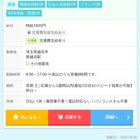
派遣
職種未経験OK
社会人未経験OK
ブランクOK
WEB登録・面接OK
時給1600円
給与
交通費別途支給あり
交通費支給有り
交通費
埼玉県越谷市
勤務地
新越谷駅
その他製造
8:00～17:00 ※表記のうち実働8時間です。
勤務時間
長期【ご応募から1週間以内(最短2日目)のスピード就業が可能】
期間
即日～
日払いOK
/
履歴書不要
/
電話対応なし
/
パソコンスキル不要
特徴
気になる！
応募する
詳細へ
掲載日：2026.08.08