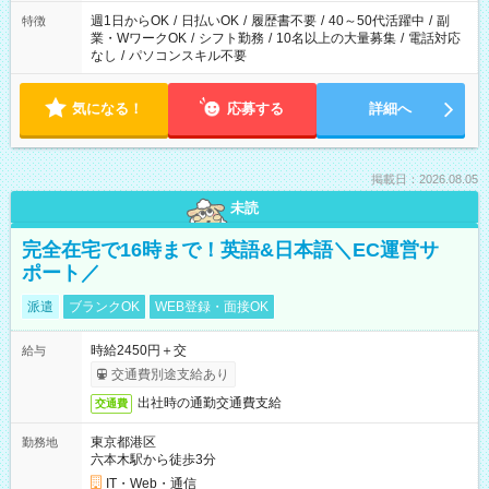
週1日からOK
/
日払いOK
/
履歴書不要
/
40～50代活躍中
/
副
特徴
業・WワークOK
/
シフト勤務
/
10名以上の大量募集
/
電話対応
なし
/
パソコンスキル不要
気になる！
応募する
詳細へ
掲載日：2026.08.05
未読
完全在宅で16時まで！英語&日本語＼EC運営サ
ポート／
派遣
ブランクOK
WEB登録・面接OK
時給2450円＋交
給与
交通費別途支給あり
出社時の通勤交通費支給
交通費
東京都港区
勤務地
六本木駅から徒歩3分
IT・Web・通信