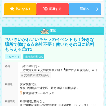
気になる！
応募する
詳細へ
未読
ちいさいかわいいキャラのイベントも！好きな
場所で働ける☆来社不要！働いたその日に給料
もらえる◎/T1
アルバイト
職種未経験OK
日給13,000円～
給与
＋交通費支給 ★交通費全額支給！ ┗案件により規定あり ★日払
いOK！（規定あり） ┗働いたその日に現金GET♪ お仕事後はコ
交通費別途支給あり
ンビニATMから 日払い分を引き落とせます！ 【試用期間】試
用期間なし
横浜市港北区
勤務地
神奈川県横浜市港北区（最寄り駅：新横浜駅）
株式会社ワンベルウッズ
勤務時間は指定なし
勤務時間
変形労働時間制 想定労働時間160時間/月 【シフト例】 ・8：00