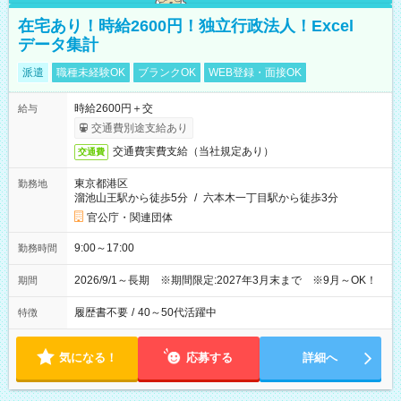
在宅あり！時給2600円！独立行政法人！Excel
データ集計
派遣
職種未経験OK
ブランクOK
WEB登録・面接OK
時給2600円＋交
給与
交通費別途支給あり
交通費実費支給（当社規定あり）
交通費
東京都港区
勤務地
溜池山王駅から徒歩5分
/
六本木一丁目駅から徒歩3分
官公庁・関連団体
9:00～17:00
勤務時間
2026/9/1～長期 ※期間限定:2027年3月末まで ※9月～OK！
期間
履歴書不要
/
40～50代活躍中
特徴
気になる！
応募する
詳細へ