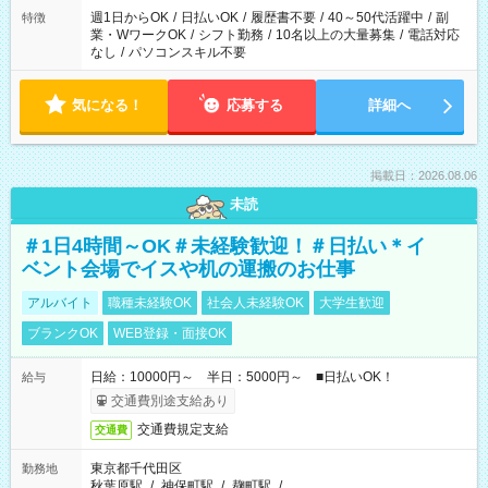
週1日からOK
/
日払いOK
/
履歴書不要
/
40～50代活躍中
/
副
特徴
業・WワークOK
/
シフト勤務
/
10名以上の大量募集
/
電話対応
なし
/
パソコンスキル不要
気になる！
応募する
詳細へ
掲載日：2026.08.06
未読
＃1日4時間～OK＃未経験歓迎！＃日払い＊イ
ベント会場でイスや机の運搬のお仕事
アルバイト
職種未経験OK
社会人未経験OK
大学生歓迎
ブランクOK
WEB登録・面接OK
日給：10000円～ 半日：5000円～ ■日払いOK！
給与
交通費別途支給あり
交通費規定支給
交通費
東京都千代田区
勤務地
秋葉原駅
/
神保町駅
/
麹町駅
/
…