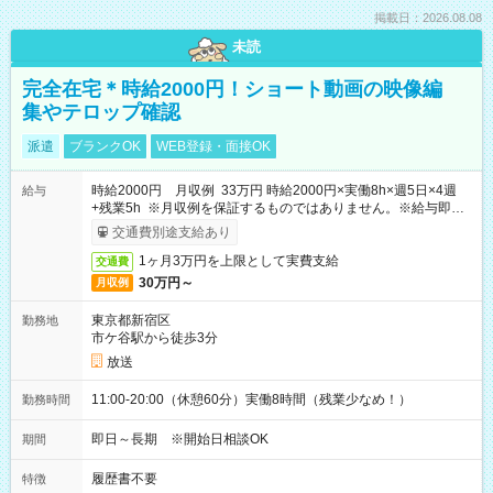
掲載日：2026.08.08
未読
完全在宅＊時給2000円！ショート動画の映像編
集やテロップ確認
派遣
ブランクOK
WEB登録・面接OK
時給2000円 月収例 33万円 時給2000円×実働8h×週5日×4週
給与
+残業5h ※月収例を保証するものではありません。※給与即受
取りサービス利用可（利用条件有）
交通費別途支給あり
1ヶ月3万円を上限として実費支給
交通費
30万円～
月収例
東京都新宿区
勤務地
市ケ谷駅から徒歩3分
放送
11:00-20:00（休憩60分）実働8時間（残業少なめ！）
勤務時間
即日～長期 ※開始日相談OK
期間
履歴書不要
特徴