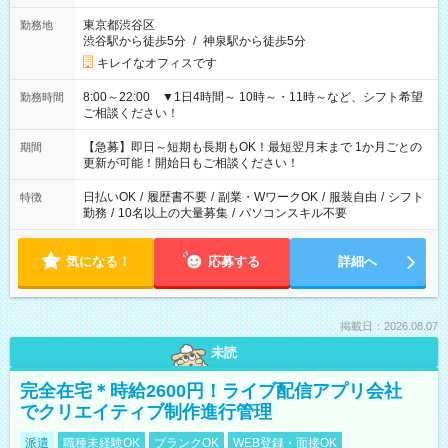
東京都渋谷区
勤務地
渋谷駅から徒歩5分
/
神泉駅から徒歩5分
キレイなオフィスです
8:00～22:00 ▼1日4時間～ 10時～・11時～など、シフト希望
勤務時間
ご相談ください！
【急募】即日～短期も長期もOK！最短翌月末まで 1か月ごとの
期間
更新が可能！開始日もご相談ください！
日払いOK
/
履歴書不要
/
副業・WワークOK
/
服装自由
/
シフト
特徴
勤務
/
10名以上の大量募集
/
パソコンスキル不要
気になる！
応募する
詳細へ
掲載日：2026.08.07
未読
完全在宅＊時給2600円！ライブ配信アプリ会社
でクリエイティブ制作進行管理
派遣
職種未経験OK
ブランクOK
WEB登録・面接OK