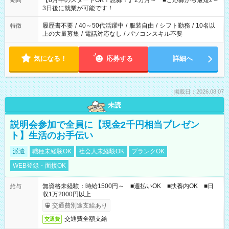
【8月中のスタートOK！急募！】2カ月～ ■ご応募から最短2～
期間
ね。 ※Wワーク希望の方へ 今ご覧のお仕事で希望する勤務時間
3日後に就業が可能です！
と、もう1つのお仕事の勤務時間。 合計で週40時間を超える場
合は応募できません。
履歴書不要
/
40～50代活躍中
/
服装自由
/
シフト勤務
/
10名以
特徴
上の大量募集
/
電話対応なし
/
パソコンスキル不要
気になる！
応募する
詳細へ
掲載日：2026.08.07
未読
説明会参加で全員に【現金2千円相当プレゼン
ト】生活のお手伝い
派遣
職種未経験OK
社会人未経験OK
ブランクOK
WEB登録・面接OK
無資格未経験：時給1500円～ ■週払いOK ■扶養内OK ■日
給与
収1万2000円以上
交通費別途支給あり
交通費全額支給
交通費