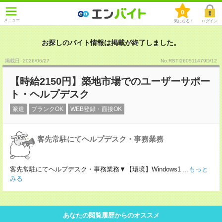
0
メニュー
気になる！
ログイン
お探しのバイト情報は掲載が終了しました。
掲載日 :2026
/
06
/
27
No.RSTI260511479D/12
【時給2150円】築地市場でのユーザーサポー
ト・ヘルプデスク
派遣
ブランクOK
WEB登録・面接OK
客先常駐にてヘルプデスク・事務業務
客先常駐にてヘルプデスク・事務業務▼【環境】Windows1
...もっと
みる
あなたの閲覧履歴からのオススメ