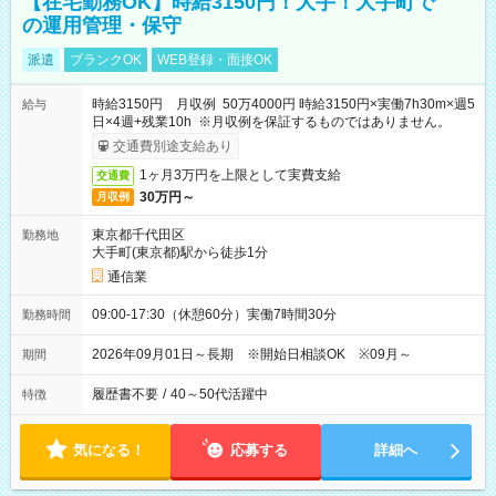
【在宅勤務OK】時給3150円！大手！大手町で
の運用管理・保守
派遣
ブランクOK
WEB登録・面接OK
時給3150円 月収例 50万4000円 時給3150円×実働7h30m×週5
給与
日×4週+残業10h ※月収例を保証するものではありません。
交通費別途支給あり
1ヶ月3万円を上限として実費支給
交通費
30万円～
月収例
東京都千代田区
勤務地
大手町(東京都)駅から徒歩1分
通信業
09:00-17:30（休憩60分）実働7時間30分
勤務時間
2026年09月01日～長期 ※開始日相談OK ※09月～
期間
履歴書不要
/
40～50代活躍中
特徴
気になる！
応募する
詳細へ