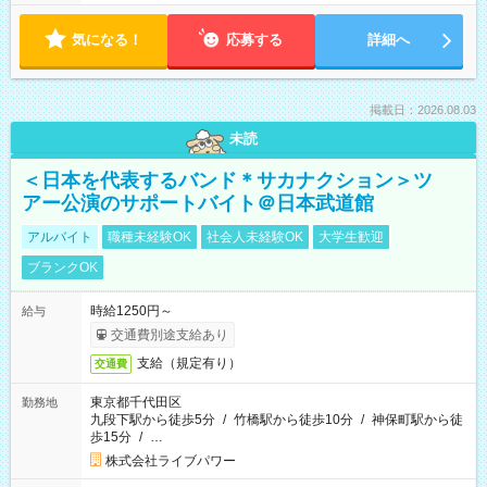
気になる！
応募する
詳細へ
掲載日：2026.08.03
未読
＜日本を代表するバンド＊サカナクション＞ツ
アー公演のサポートバイト＠日本武道館
アルバイト
職種未経験OK
社会人未経験OK
大学生歓迎
ブランクOK
時給1250円～
給与
交通費別途支給あり
支給（規定有り）
交通費
東京都千代田区
勤務地
九段下駅から徒歩5分
/
竹橋駅から徒歩10分
/
神保町駅から徒
歩15分
/
…
株式会社ライブパワー