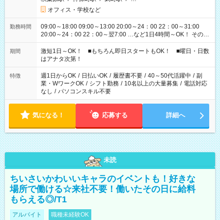
オフィス・学校など
09:00～18:00 09:00～13:00 20:00～24：00 22：00～31:00
勤務時間
20:00～24：00 22：00～翌7:00 …など1日4時間～OK！ その他
シフトもございます！ お気軽にご相談ください！
激短1日～OK！ ■もちろん即日スタートもOK！ ■曜日・日数
期間
はアナタ次第！
週1日からOK
/
日払いOK
/
履歴書不要
/
40～50代活躍中
/
副
特徴
業・WワークOK
/
シフト勤務
/
10名以上の大量募集
/
電話対応
なし
/
パソコンスキル不要
気になる！
応募する
詳細へ
未読
ちいさいかわいいキャラのイベントも！好きな
場所で働ける☆来社不要！働いたその日に給料
もらえる◎/T1
アルバイト
職種未経験OK