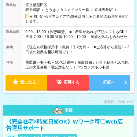
東京都墨田区
勤務地
錦糸町駅
/
とうきょうスカイツリー駅
/
京成曳舟駅
/
…
≪自宅からドアtoドアで30分以内！≫ご希望の勤務地を紹介
します。
9:00～18:00（休憩60分） ■ご希望があれば下記シフトもOK！
勤務時間
早番 7:00～16:00 遅番 10:00～19:00 「家族と休みを合わせた
い」 「余裕を持って夕飯の準備がしたい」 「できれば残業はし
たくない」 など、ご希望を教えてくださいね。 ※Wワーク希望
【現在も積極採用中！急募！】2カ月～ ■ご応募から最短2～3
期間
の方へ 今ご覧のお仕事で希望する勤務時間と、もう1つのお仕事
日後の就業も相談可能です！
の勤務時間。 合計で週40時間を超える場合は応募できません。
履歴書不要
/
40～50代活躍中
/
服装自由
/
シフト勤務
/
10名以
特徴
上の大量募集
/
電話対応なし
/
パソコンスキル不要
気になる！
応募する
詳細へ
掲載日：2026.08.07
未読
《完全在宅×時短日短OK》Wワーク可〇Web広
告運用サポート