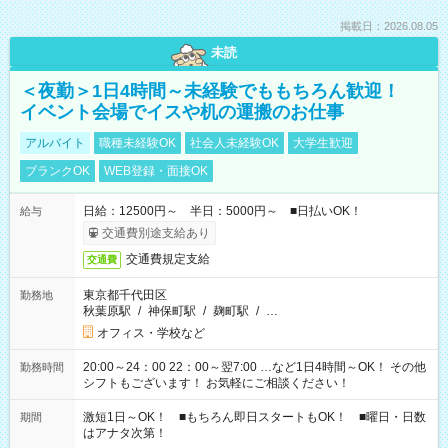
掲載日：2026.08.05
未読
＜夜勤＞1日4時間～未経験でももちろん歓迎！
イベント会場でイスや机の運搬のお仕事
アルバイト
職種未経験OK
社会人未経験OK
大学生歓迎
ブランクOK
WEB登録・面接OK
日給：12500円～ 半日：5000円～ ■日払いOK！
給与
交通費別途支給あり
交通費規定支給
交通費
東京都千代田区
勤務地
秋葉原駅
/
神保町駅
/
麹町駅
/
…
オフィス・学校など
20:00～24：00 22：00～翌7:00 …など1日4時間～OK！ その他
勤務時間
シフトもございます！ お気軽にご相談ください！
激短1日～OK！ ■もちろん即日スタートもOK！ ■曜日・日数
期間
はアナタ次第！