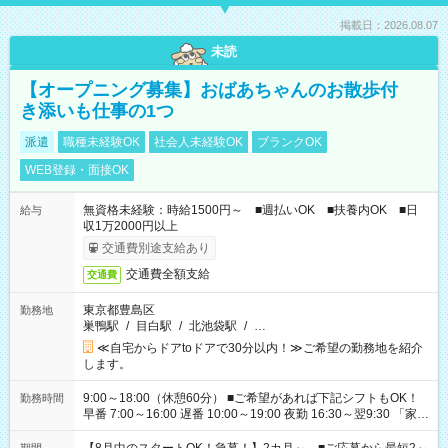
掲載日：2026.08.07
未読
【オープニング募集】おばあちゃんのお散歩付
き添いも仕事の1つ
派遣
職種未経験OK
社会人未経験OK
ブランクOK
WEB登録・面接OK
無資格未経験：時給1500円～ ■週払いOK ■扶養内OK ■日
給与
収1万2000円以上
交通費別途支給あり
交通費全額支給
交通費
東京都豊島区
勤務地
巣鴨駅
/
目白駅
/
北池袋駅
/
…
≪自宅からドアtoドアで30分以内！≫ご希望の勤務地を紹介
します。
9:00～18:00（休憩60分） ■ご希望があれば下記シフトもOK！
勤務時間
早番 7:00～16:00 遅番 10:00～19:00 夜勤 16:30～翌9:30 「家族
と休みを合わせたい」 「余裕を持って夕飯の準備がしたい」
「できれば残業はしたくない」 など、ご希望を教えてください