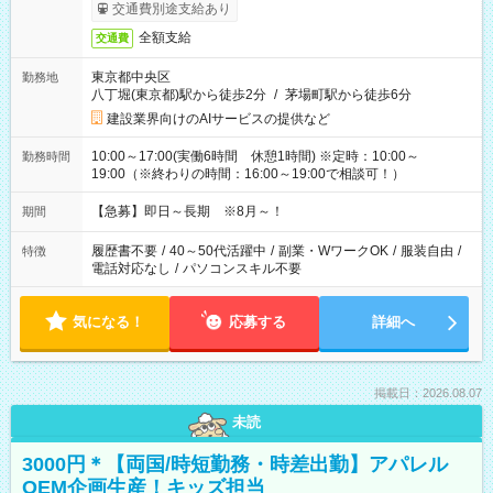
交通費別途支給あり
全額支給
交通費
東京都中央区
勤務地
八丁堀(東京都)駅から徒歩2分
/
茅場町駅から徒歩6分
建設業界向けのAIサービスの提供など
10:00～17:00(実働6時間 休憩1時間) ※定時：10:00～
勤務時間
19:00（※終わりの時間：16:00～19:00で相談可！）
【急募】即日～長期 ※8月～！
期間
履歴書不要
/
40～50代活躍中
/
副業・WワークOK
/
服装自由
/
特徴
電話対応なし
/
パソコンスキル不要
気になる！
応募する
詳細へ
掲載日：2026.08.07
未読
3000円＊【両国/時短勤務・時差出勤】アパレル
OEM企画生産！キッズ担当