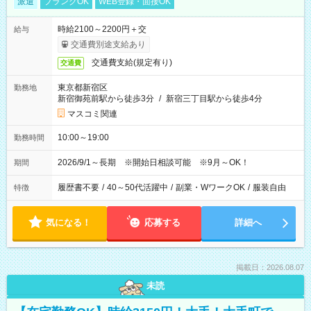
派遣
ブランクOK
WEB登録・面接OK
時給2100～2200円＋交
給与
交通費別途支給あり
交通費支給(規定有り)
交通費
東京都新宿区
勤務地
新宿御苑前駅から徒歩3分
/
新宿三丁目駅から徒歩4分
マスコミ関連
10:00～19:00
勤務時間
2026/9/1～長期 ※開始日相談可能 ※9月～OK！
期間
履歴書不要
/
40～50代活躍中
/
副業・WワークOK
/
服装自由
特徴
気になる！
応募する
詳細へ
掲載日：2026.08.07
未読