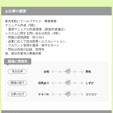
お仕事の概要
客先常駐にてヘルプデスク・事務業務
マニュアル作成（6割）
・運用マニュアル作成/更新（新規作成/修正）
システムに関する問い合わせ対応（4割）
・問題の原因調査・切り分け
・必要に応じて担当部署へエスカレーション
・アカウント管理や運用・保守サポート
・問合せ内容の記録、管理等
他、発注作業等の事務作業
職場の雰囲気
男女比率
女性
男性
職場の様子
活気あり
しずか
仕事の仕方
テキパキ
コツコツ