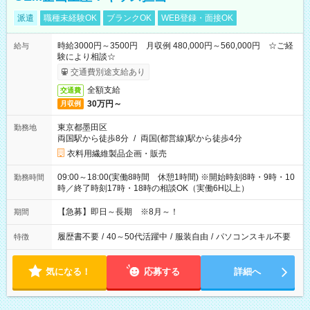
派遣
職種未経験OK
ブランクOK
WEB登録・面接OK
時給3000円～3500円 月収例 480,000円～560,000円 ☆ご経
給与
験により相談☆
交通費別途支給あり
全額支給
交通費
30万円～
月収例
東京都墨田区
勤務地
両国駅から徒歩8分
/
両国(都営線)駅から徒歩4分
衣料用繊維製品企画・販売
09:00～18:00(実働8時間 休憩1時間) ※開始時刻8時・9時・10
勤務時間
時／終了時刻17時・18時の相談OK（実働6H以上）
【急募】即日～長期 ※8月～！
期間
履歴書不要
/
40～50代活躍中
/
服装自由
/
パソコンスキル不要
特徴
気になる！
応募する
詳細へ