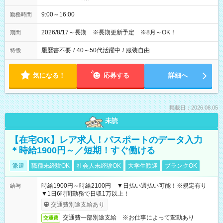
9:00～16:00
勤務時間
2026/8/17～長期 ※長期更新予定 ※8月～OK！
期間
履歴書不要
/
40～50代活躍中
/
服装自由
特徴
気になる！
応募する
詳細へ
掲載日：2026.08.05
未読
【在宅OK】レア求人！パスポートのデータ入力
＊時給1900円～／短期！すぐ働ける
派遣
職種未経験OK
社会人未経験OK
大学生歓迎
ブランクOK
時給1900円～時給2100円 ▼日払い週払い可能！※規定有り
給与
▼1日6時間勤務で日収1万以上！
交通費別途支給あり
交通費一部別途支給 ※お仕事によって変動あり
交通費