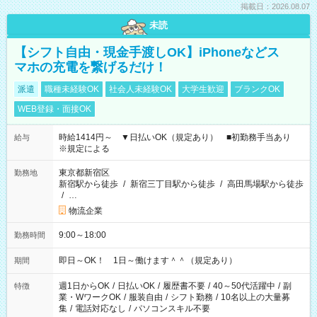
掲載日：2026.08.07
未読
【シフト自由・現金手渡しOK】iPhoneなどス
マホの充電を繋げるだけ！
派遣
職種未経験OK
社会人未経験OK
大学生歓迎
ブランクOK
WEB登録・面接OK
時給1414円～ ▼日払いOK（規定あり） ■初勤務手当あり
給与
※規定による
東京都新宿区
勤務地
新宿駅から徒歩
/
新宿三丁目駅から徒歩
/
高田馬場駅から徒歩
/
…
物流企業
9:00～18:00
勤務時間
即日～OK！ 1日～働けます＾＾（規定あり）
期間
週1日からOK
/
日払いOK
/
履歴書不要
/
40～50代活躍中
/
副
特徴
業・WワークOK
/
服装自由
/
シフト勤務
/
10名以上の大量募
集
/
電話対応なし
/
パソコンスキル不要