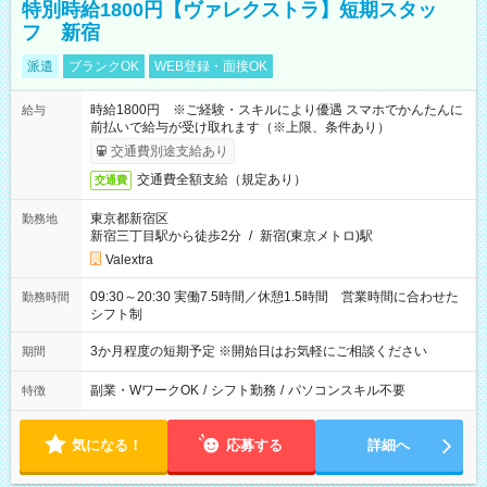
特別時給1800円【ヴァレクストラ】短期スタッ
フ 新宿
派遣
ブランクOK
WEB登録・面接OK
時給1800円 ※ご経験・スキルにより優遇 スマホでかんたんに
給与
前払いで給与が受け取れます（※上限、条件あり）
交通費別途支給あり
交通費全額支給（規定あり）
交通費
東京都新宿区
勤務地
新宿三丁目駅から徒歩2分
/
新宿(東京メトロ)駅
Valextra
09:30～20:30 実働7.5時間／休憩1.5時間 営業時間に合わせた
勤務時間
シフト制
3か月程度の短期予定 ※開始日はお気軽にご相談ください
期間
副業・WワークOK
/
シフト勤務
/
パソコンスキル不要
特徴
気になる！
応募する
詳細へ