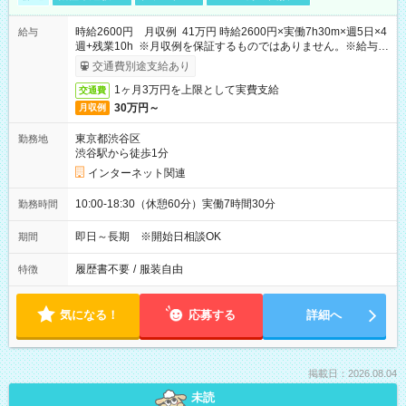
時給2600円 月収例 41万円 時給2600円×実働7h30m×週5日×4
給与
週+残業10h ※月収例を保証するものではありません。※給与即
受取りサービス利用可（利用条件有）
交通費別途支給あり
1ヶ月3万円を上限として実費支給
交通費
30万円～
月収例
東京都渋谷区
勤務地
渋谷駅から徒歩1分
インターネット関連
10:00-18:30（休憩60分）実働7時間30分
勤務時間
即日～長期 ※開始日相談OK
期間
履歴書不要
/
服装自由
特徴
気になる！
応募する
詳細へ
掲載日：2026.08.04
未読