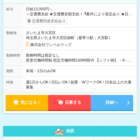
日給13,000円～
給与
＋交通費支給 ★交通費全額支給！ ┗案件により規定あり ★日払
いOK！（規定あり） ┗働いたその日に現金GET♪ お仕事後はコ
交通費別途支給あり
ンビニATMから 日払い分を引き落とせます！ 【試用期間】試
用期間なし
さいたま市大宮区
勤務地
埼玉県さいたま市大宮区錦町（最寄り駅：大宮駅）
株式会社ワンベルウッズ
勤務時間は指定なし
勤務時間
変形労働時間制 想定労働時間160時間/月 【シフト例】 ・8：00
～21：00
単発・1日のみOK
期間
週1日からOK / 日払いOK / 副業・WワークOK / 10名以上の大量
特徴
募集
気になる！
応募する
詳細へ
未読