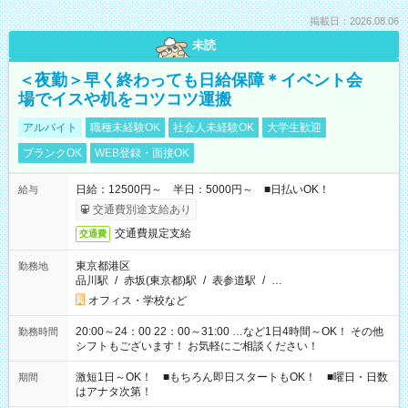
掲載日：2026.08.06
未読
＜夜勤＞早く終わっても日給保障＊イベント会
場でイスや机をコツコツ運搬
アルバイト
職種未経験OK
社会人未経験OK
大学生歓迎
ブランクOK
WEB登録・面接OK
日給：12500円～ 半日：5000円～ ■日払いOK！
給与
交通費別途支給あり
交通費規定支給
交通費
東京都港区
勤務地
品川駅
/
赤坂(東京都)駅
/
表参道駅
/
…
オフィス・学校など
20:00～24：00 22：00～31:00 …など1日4時間～OK！ その他
勤務時間
シフトもございます！ お気軽にご相談ください！
激短1日～OK！ ■もちろん即日スタートもOK！ ■曜日・日数
期間
はアナタ次第！