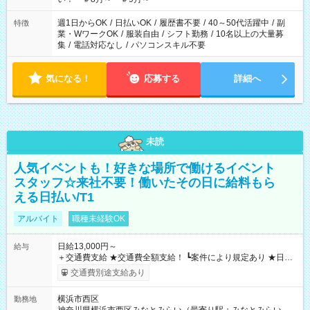
週1日からOK
/
日払いOK
/
履歴書不要
/
40～50代活躍中
/
副
特徴
業・WワークOK
/
服装自由
/
シフト勤務
/
10名以上の大量募
集
/
電話対応なし
/
パソコンスキル不要
気になる！
応募する
詳細へ
未読
人気イベントも！好きな場所で働けるイベント
スタッフ☆来社不要！働いたその日に給料もら
える日払い/T1
アルバイト
職種未経験OK
日給13,000円～
給与
＋交通費支給 ★交通費全額支給！ ┗案件により規定あり ★日払
いOK！（規定あり） ┗働いたその日に現金GET♪ お仕事後はコ
交通費別途支給あり
ンビニATMから 日払い分を引き落とせます！ 【試用期間】試
用期間なし
横浜市西区
勤務地