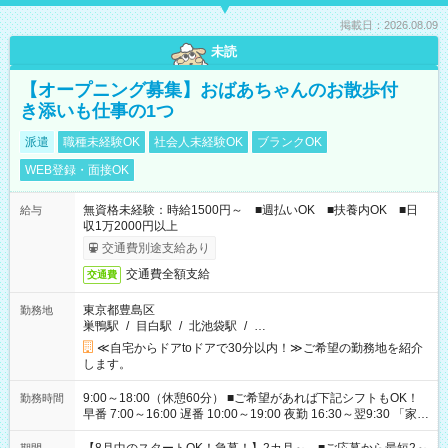
掲載日：2026.08.09
未読
【オープニング募集】おばあちゃんのお散歩付
き添いも仕事の1つ
派遣
職種未経験OK
社会人未経験OK
ブランクOK
WEB登録・面接OK
無資格未経験：時給1500円～ ■週払いOK ■扶養内OK ■日
給与
収1万2000円以上
交通費別途支給あり
交通費全額支給
交通費
東京都豊島区
勤務地
巣鴨駅
/
目白駅
/
北池袋駅
/
…
≪自宅からドアtoドアで30分以内！≫ご希望の勤務地を紹介
します。
9:00～18:00（休憩60分） ■ご希望があれば下記シフトもOK！
勤務時間
早番 7:00～16:00 遅番 10:00～19:00 夜勤 16:30～翌9:30 「家族
と休みを合わせたい」 「余裕を持って夕飯の準備がしたい」
「できれば残業はしたくない」 など、ご希望を教えてください