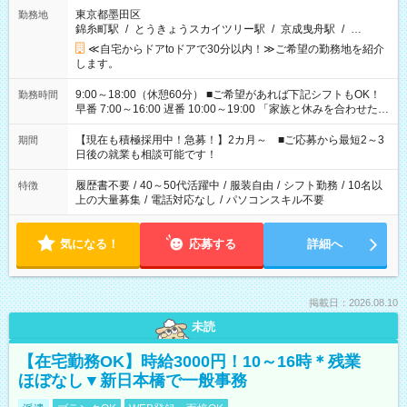
東京都墨田区
勤務地
錦糸町駅
/
とうきょうスカイツリー駅
/
京成曳舟駅
/
…
≪自宅からドアtoドアで30分以内！≫ご希望の勤務地を紹介
します。
9:00～18:00（休憩60分） ■ご希望があれば下記シフトもOK！
勤務時間
早番 7:00～16:00 遅番 10:00～19:00 「家族と休みを合わせた
い」 「余裕を持って夕飯の準備がしたい」 「できれば残業はし
たくない」 など、ご希望を教えてくださいね。 ※Wワーク希望
【現在も積極採用中！急募！】2カ月～ ■ご応募から最短2～3
期間
の方へ 今ご覧のお仕事で希望する勤務時間と、もう1つのお仕事
日後の就業も相談可能です！
の勤務時間。 合計で週40時間を超える場合は応募できません。
履歴書不要
/
40～50代活躍中
/
服装自由
/
シフト勤務
/
10名以
特徴
上の大量募集
/
電話対応なし
/
パソコンスキル不要
気になる！
応募する
詳細へ
掲載日：2026.08.10
未読
【在宅勤務OK】時給3000円！10～16時＊残業
ほぼなし▼新日本橋で一般事務