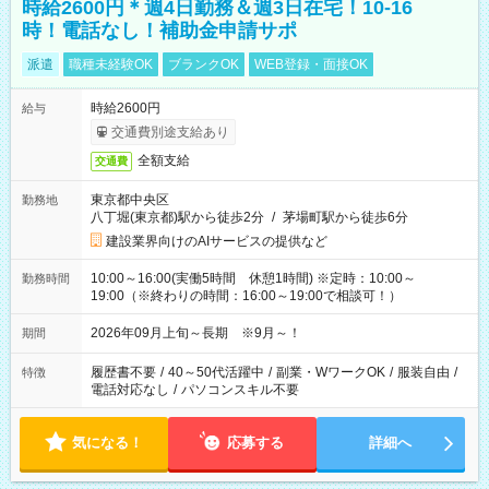
時給2600円＊週4日勤務＆週3日在宅！10-16
時！電話なし！補助金申請サポ
派遣
職種未経験OK
ブランクOK
WEB登録・面接OK
時給2600円
給与
交通費別途支給あり
全額支給
交通費
東京都中央区
勤務地
八丁堀(東京都)駅から徒歩2分
/
茅場町駅から徒歩6分
建設業界向けのAIサービスの提供など
10:00～16:00(実働5時間 休憩1時間) ※定時：10:00～
勤務時間
19:00（※終わりの時間：16:00～19:00で相談可！）
2026年09月上旬～長期 ※9月～！
期間
履歴書不要
/
40～50代活躍中
/
副業・WワークOK
/
服装自由
/
特徴
電話対応なし
/
パソコンスキル不要
気になる！
応募する
詳細へ