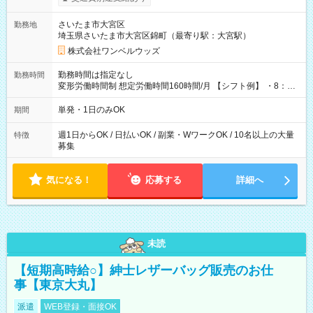
ンビニATMから 日払い分を引き落とせます！ 【試用期間】試
用期間なし
さいたま市大宮区
勤務地
埼玉県さいたま市大宮区錦町（最寄り駅：大宮駅）
株式会社ワンベルウッズ
勤務時間は指定なし
勤務時間
変形労働時間制 想定労働時間160時間/月 【シフト例】 ・8：00
～21：00
単発・1日のみOK
期間
週1日からOK / 日払いOK / 副業・WワークOK / 10名以上の大量
特徴
募集
気になる！
応募する
詳細へ
未読
【短期高時給○】紳士レザーバッグ販売のお仕
事【東京大丸】
派遣
WEB登録・面接OK