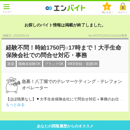
0
メニュー
気になる！
ログイン
お探しのバイト情報は掲載が終了しました。
掲載日 :2026
/
05
/
19
No.RSTFO260511841D/事務
経験不問！時給1750円○17時まで！大手生命
保険会社での問合せ対応・事務
派遣
職種未経験OK
ブランクOK
WEB登録・面接OK
急募！八丁堀でのテレマーケティング・テレフォン
オペレーター
【ほぼ残業なし】▼大手生命保険会社にて問合せ対応＋事務のお仕
...
もっとみる
あなたの閲覧履歴からのオススメ