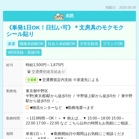
掲載日：2026.08.09
未読
《単発1日OK！日払い可》＊文房具のモクモク
シール貼り
派遣
職種未経験OK
社会人未経験OK
大学生歓迎
ブランクOK
WEB登録・面接OK
時給1,500円～1,875円
給与
交通費別途支給あり
■ 交通費規定内支給 ※派遣先による
交通費
東京都中野区
勤務地
中野(東京都)駅から徒歩5分
/
中野坂上駅から徒歩5分
/
東中野
駅から徒歩5分
/
…
■物流センターなど ■勤務地選べます
＜1日3時間～OK！＞ ▼ 例えば… ▼ 15:00～18:00 15:00～
勤務時間
22:00 17:00～22:00 など こちら以外の時間もお気軽にご相談く
ださい！
単発1日～！ ★勤務開始日や期間はお気軽にご相談くださ
期間
い！ ＃8月～ ＃9月～