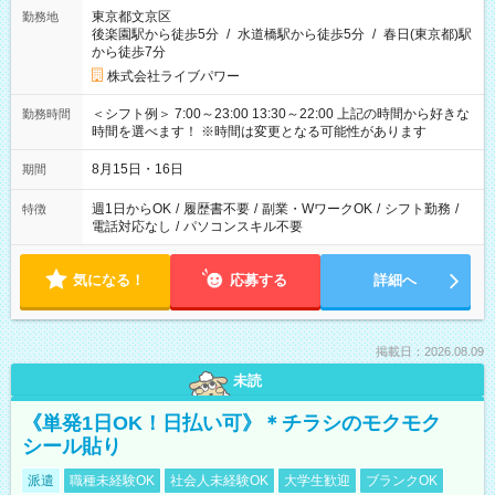
東京都文京区
勤務地
後楽園駅から徒歩5分
/
水道橋駅から徒歩5分
/
春日(東京都)駅
から徒歩7分
株式会社ライブパワー
＜シフト例＞ 7:00～23:00 13:30～22:00 上記の時間から好きな
勤務時間
時間を選べます！ ※時間は変更となる可能性があります
8月15日・16日
期間
週1日からOK
/
履歴書不要
/
副業・WワークOK
/
シフト勤務
/
特徴
電話対応なし
/
パソコンスキル不要
気になる！
応募する
詳細へ
掲載日：2026.08.09
未読
《単発1日OK！日払い可》＊チラシのモクモク
シール貼り
派遣
職種未経験OK
社会人未経験OK
大学生歓迎
ブランクOK