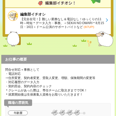
編集部イチオシ
【完全在宅！】難しい業務なし＆電話なし！ゆっくりの11
時～時短＊データ入力・事務、＜SEKAI NO OWARI＊8月15
日・16日＞ドーム公演のサポートバイトなど
(8/7UP!)
お仕事の概要
問合せ対応＋事務として
・電話対応
⇒住所変更、契約者変更、受取人変更、増額、保険期間の変更等
・対応履歴のデータ入力
・契約照会、契約内容のチェック
＊クレームがあった際は、専任チームに取次ぎまででOK！
＊就業開始後は生保募集人資格をお取りいただきます！
職場の雰囲気
年齢層