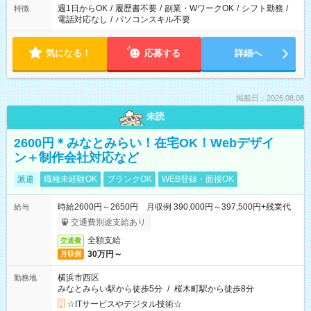
週1日からOK
/
履歴書不要
/
副業・WワークOK
/
シフト勤務
/
特徴
電話対応なし
/
パソコンスキル不要
気になる！
応募する
詳細へ
掲載日：2026.08.08
未読
2600円＊みなとみらい！在宅OK！Webデザイ
ン＋制作会社対応など
派遣
職種未経験OK
ブランクOK
WEB登録・面接OK
時給2600円～2650円 月収例 390,000円～397,500円+残業代
給与
交通費別途支給あり
全額支給
交通費
30万円～
月収例
横浜市西区
勤務地
みなとみらい駅から徒歩5分
/
桜木町駅から徒歩8分
☆ITサービスやデジタル技術☆