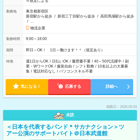
※規定による
東京都新宿区
勤務地
新宿駅から徒歩
/
新宿三丁目駅から徒歩
/
高田馬場駅から徒歩
/
…
物流企業
9:00～18:00
勤務時間
即日～OK！ 1日～働けます＾＾（規定あり）
期間
週1日からOK
/
日払いOK
/
履歴書不要
/
40～50代活躍中
/
副
特徴
業・WワークOK
/
服装自由
/
シフト勤務
/
10名以上の大量募
集
/
電話対応なし
/
パソコンスキル不要
気になる！
応募する
詳細へ
掲載日：2026.08.03
未読
＜日本を代表するバンド＊サカナクション＞ツ
アー公演のサポートバイト＠日本武道館