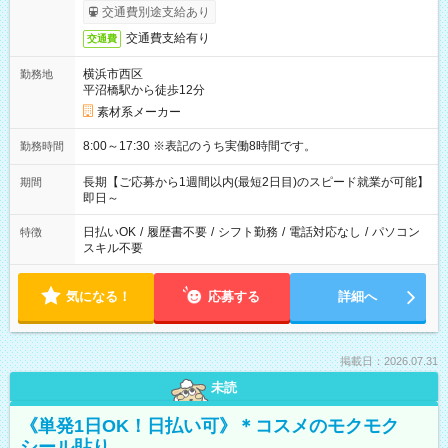
交通費別途支給あり
交通費支給有り
交通費
横浜市西区
勤務地
平沼橋駅から徒歩12分
素材系メーカー
8:00～17:30 ※表記のうち実働8時間です。
勤務時間
長期【ご応募から1週間以内(最短2日目)のスピード就業が可能】
期間
即日～
日払いOK
/
履歴書不要
/
シフト勤務
/
電話対応なし
/
パソコン
特徴
スキル不要
気になる！
応募する
詳細へ
掲載日：2026.07.31
未読
《単発1日OK！日払い可》＊コスメのモクモク
シール貼り