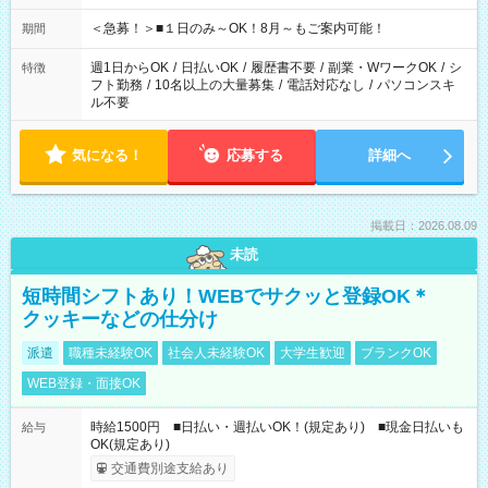
etc ★最短で3時間で5,120円のお仕事から 15時間で2万円近く稼
げるお仕事も！ ご希望のお時間に合わせてご紹介！ ※シフトは
＜急募！＞■１日のみ～OK！8月～もご案内可能！
期間
現場によって異なります。 ※勿論、休憩時間はあるのでご安心
ください！
週1日からOK
/
日払いOK
/
履歴書不要
/
副業・WワークOK
/
シ
特徴
フト勤務
/
10名以上の大量募集
/
電話対応なし
/
パソコンスキ
ル不要
気になる！
応募する
詳細へ
掲載日：2026.08.09
未読
短時間シフトあり！WEBでサクッと登録OK＊
クッキーなどの仕分け
派遣
職種未経験OK
社会人未経験OK
大学生歓迎
ブランクOK
WEB登録・面接OK
時給1500円 ■日払い・週払いOK！(規定あり) ■現金日払いも
給与
OK(規定あり)
交通費別途支給あり