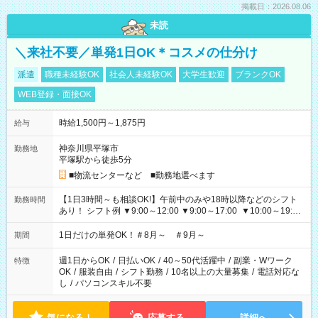
掲載日：2026.08.06
未読
＼来社不要／単発1日OK＊コスメの仕分け
派遣
職種未経験OK
社会人未経験OK
大学生歓迎
ブランクOK
WEB登録・面接OK
時給1,500円～1,875円
給与
神奈川県平塚市
勤務地
平塚駅から徒歩5分
■物流センターなど ■勤務地選べます
【1日3時間～も相談OK!】午前中のみや18時以降などのシフト
勤務時間
あり！ シフト例 ▼9:00～12:00 ▼9:00～17:00 ▼10:00～19:00
▼18:00～21:00
1日だけの単発OK！＃8月～ ＃9月～
期間
週1日からOK
/
日払いOK
/
40～50代活躍中
/
副業・Wワーク
特徴
OK
/
服装自由
/
シフト勤務
/
10名以上の大量募集
/
電話対応な
し
/
パソコンスキル不要
気になる！
応募する
詳細へ