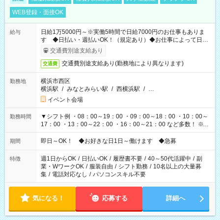
WEB登録・面接OK
日給1万5000円～※実働5時間で日給7000円のお仕事もありま
給与
す ◆日払い・週払いOK！（規定あり）◆お仕事によって日給
も異なります
交通費別途支給あり
交通費別途支給あり(勤務地により異なります)
交通費
横浜市西区
勤務地
横浜駅
/
みなとみらい駅
/
西横浜駅
/
…
イベント会場
▼シフト例 ・08：00～19：00 ・09：00～18：00 ・10：00～
勤務時間
17：00 ・13：00～22：00 ・16：00～21：00 など多数！ ※お
仕事により勤務時間が異なります
即日～OK！ ◆お好きな日1日～働けます ◆急募
期間
週1日からOK
/
日払いOK
/
履歴書不要
/
40～50代活躍中
/
副
特徴
業・WワークOK
/
服装自由
/
シフト勤務
/
10名以上の大量募
集
/
電話対応なし
/
パソコンスキル不要
気になる！
応募する
詳細へ