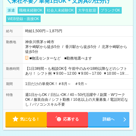
＼来社不要／単発1日OK＊文房具の仕分け
派遣
職種未経験OK
社会人未経験OK
大学生歓迎
ブランクOK
WEB登録・面接OK
時給1,500円～1,875円
給与
神奈川県茅ヶ崎市
勤務地
茅ケ崎駅から徒歩5分
/
香川駅から徒歩5分
/
北茅ケ崎駅から
徒歩5分
■物流センターなど ■勤務地選べます
【1日3時間～も相談OK!】午前中のみや18時以降などのシフト
勤務時間
あり！ シフト例 ▼9:00～12:00 ▼9:00～17:00 ▼10:00～19:00
▼18:00～21:00
1日だけの単発OK！＃8月～ ＃9月～
期間
週1日からOK
/
日払いOK
/
40～50代活躍中
/
副業・Wワーク
特徴
OK
/
服装自由
/
シフト勤務
/
10名以上の大量募集
/
電話対応な
し
/
パソコンスキル不要
気になる！
応募する
詳細へ