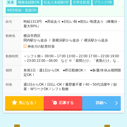
派遣
職種未経験OK
社会人未経験OK
大学生歓迎
ブランクOK
WEB登録・面接OK
時給1313円 ●昇給あり ●日払い制 ●前払い制度あり（稼働分・
給与
最大90%）
横浜市西区
勤務地
関内駅から徒歩
/
新横浜駅から徒歩
/
横浜駅から徒歩
神奈川の駐禁対策
＜シフト例＞ 09:00～17:00 13:00～22:00 17:00～22:00 19:00
勤務時間
～23:00 22:00～06:00 など ※「昼間だけ」「夜勤だけ」など
の希望OK
単発1日・週1日からOK ●即日勤務OK！ ●春/夏/冬休み期間限
期間
定OK！
週1日からOK
/
日払いOK
/
履歴書不要
/
40～50代活躍中
/
副
特徴
業・WワークOK
/
シフト勤務
気になる！
応募する
詳細へ