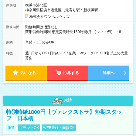
用期間なし
横浜市港北区
勤務地
神奈川県横浜市港北区（最寄り駅：新横浜駅）
株式会社ワンベルウッズ
勤務時間は指定なし
勤務時間
変形労働時間制 想定労働時間160時間/月 【シフト例】 ・8：00
～21：00
単発・1日のみOK
期間
週1日からOK / 日払いOK / 副業・WワークOK / 10名以上の大量
特徴
募集
気になる！
応募する
詳細へ
未読
特別時給1800円【ヴァレクストラ】短期スタッ
フ 日本橋
派遣
ブランクOK
WEB登録・面接OK