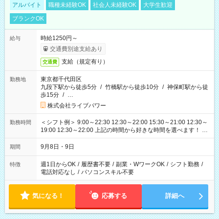
アルバイト
職種未経験OK
社会人未経験OK
大学生歓迎
ブランクOK
時給1250円～
給与
交通費別途支給あり
支給（規定有り）
交通費
東京都千代田区
勤務地
九段下駅から徒歩5分
/
竹橋駅から徒歩10分
/
神保町駅から徒
歩15分
/
…
株式会社ライブパワー
＜シフト例＞ 9:00～22:30 12:30～22:00 15:30～21:00 12:30～
勤務時間
19:00 12:30～22:00 上記の時間から好きな時間を選べます！ ※
時間は変更となる可能性があります
9月8日・9日
期間
週1日からOK
/
履歴書不要
/
副業・WワークOK
/
シフト勤務
/
特徴
電話対応なし
/
パソコンスキル不要
気になる！
応募する
詳細へ