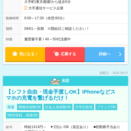
大手町(東京都)駅から徒歩5分
大手通信サービス企業
9:00～17:30（休憩:60分）
勤務時間
09/01～長期 ※開始日ご相談ください！
期間
履歴書不要
/
40～50代活躍中
特徴
気になる！
応募する
詳細へ
掲載日：2026.08.07
未読
【シフト自由・現金手渡しOK】iPhoneなどス
マホの充電を繋げるだけ！
派遣
職種未経験OK
社会人未経験OK
大学生歓迎
ブランクOK
WEB登録・面接OK
時給1414円～ ▼日払いOK（規定あり） ■初勤務手当あり
給与