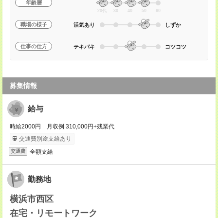
年齢層
20代
30
40
50
60
職場の様子
活気あり
しずか
仕事の仕方
テキパキ
コツコツ
募集情報
給与
時給2000円 月収例 310,000円+残業代
交通費別途支給あり
全額支給
交通費
勤務地
横浜市西区
在宅・リモートワーク