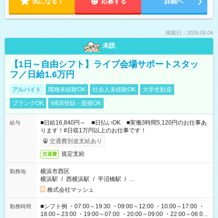
気になる！
応募する
詳細へ
掲載日：2026.08.04
未読
【1日～自由シフト】ライブ会場サポートスタッ
フ／日給1.6万円
アルバイト
職種未経験OK
社会人未経験OK
大学生歓迎
ブランクOK
WEB登録・面接OK
■日給16,840円～ ■日払いOK ■実働3時間5,120円のお仕事あ
給与
ります！#日収1万円以上のお仕事です！
交通費別途支給あり
規定支給
交通費
横浜市西区
勤務地
横浜駅
/
西横浜駅
/
平沼橋駅
/
…
株式会社マッシュ
■シフト例 ・07:00～19:30 ・09:00～12:00 ・10:00～17:00 ・
勤務時間
18:00～23:00 ・19:00～07:00 ・20:00～09:00 ・22:00～06:00