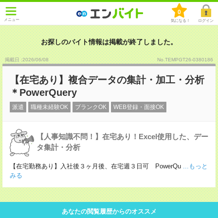
0
メニュー
気になる！
ログイン
お探しのバイト情報は掲載が終了しました。
掲載日 :2026
/
06
/
08
No.TEMPGT26-0380186
【在宅あり】複合データの集計・加工・分析
＊PowerQuery
派遣
職種未経験OK
ブランクOK
WEB登録・面接OK
【人事知識不問！】在宅あり！Excel使用した、デー
タ集計・分析
【在宅勤務あり】入社後３ヶ月後、在宅週３日可 PowerQu
...もっと
みる
あなたの閲覧履歴からのオススメ