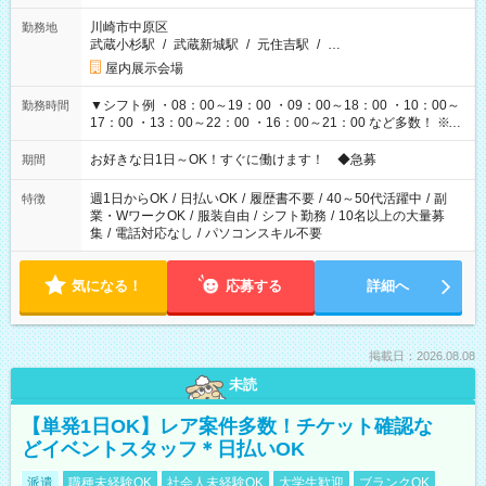
川崎市中原区
勤務地
武蔵小杉駅
/
武蔵新城駅
/
元住吉駅
/
…
屋内展示会場
▼シフト例 ・08：00～19：00 ・09：00～18：00 ・10：00～
勤務時間
17：00 ・13：00～22：00 ・16：00～21：00 など多数！ ※お
仕事により勤務時間が異なります
お好きな日1日～OK！すぐに働けます！ ◆急募
期間
週1日からOK
/
日払いOK
/
履歴書不要
/
40～50代活躍中
/
副
特徴
業・WワークOK
/
服装自由
/
シフト勤務
/
10名以上の大量募
集
/
電話対応なし
/
パソコンスキル不要
気になる！
応募する
詳細へ
掲載日：2026.08.08
未読
【単発1日OK】レア案件多数！チケット確認な
どイベントスタッフ＊日払いOK
派遣
職種未経験OK
社会人未経験OK
大学生歓迎
ブランクOK