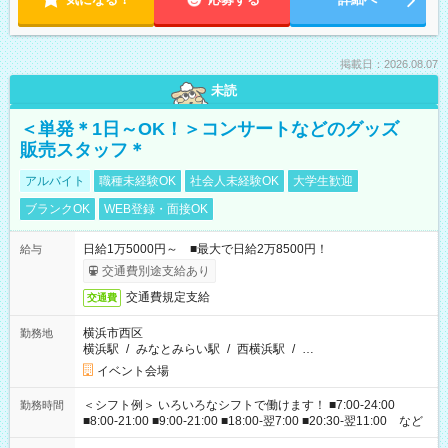
掲載日：2026.08.07
未読
＜単発＊1日～OK！＞コンサートなどのグッズ
販売スタッフ＊
アルバイト
職種未経験OK
社会人未経験OK
大学生歓迎
ブランクOK
WEB登録・面接OK
日給1万5000円～ ■最大で日給2万8500円！
給与
交通費別途支給あり
交通費規定支給
交通費
横浜市西区
勤務地
横浜駅
/
みなとみらい駅
/
西横浜駅
/
…
イベント会場
＜シフト例＞ いろいろなシフトで働けます！ ■7:00-24:00
勤務時間
■8:00-21:00 ■9:00-21:00 ■18:00-翌7:00 ■20:30-翌11:00 など