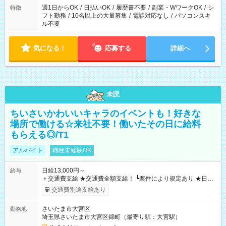
ください！
週1日からOK
/
日払いOK
/
履歴書不要
/
副業・WワークOK
/
シ
特徴
フト勤務
/
10名以上の大量募集
/
電話対応なし
/
パソコンスキ
ル不要
気になる！
応募する
詳細へ
未読
ちいさいかわいいキャラのイベントも！好きな
場所で働ける☆来社不要！働いたその日に給料
もらえる◎/T1
アルバイト
職種未経験OK
日給13,000円～
給与
＋交通費支給 ★交通費全額支給！ ┗案件により規定あり ★日払
いOK！（規定あり） ┗働いたその日に現金GET♪ お仕事後はコ
交通費別途支給あり
ンビニATMから 日払い分を引き落とせます！ 【試用期間】試
用期間なし
さいたま市大宮区
勤務地
埼玉県さいたま市大宮区錦町（最寄り駅：大宮駅）