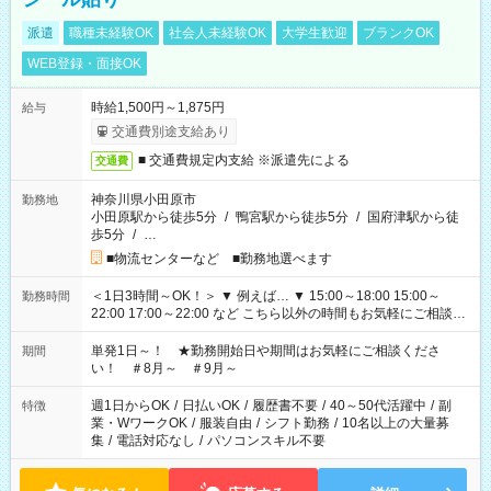
派遣
職種未経験OK
社会人未経験OK
大学生歓迎
ブランクOK
WEB登録・面接OK
時給1,500円～1,875円
給与
交通費別途支給あり
■ 交通費規定内支給 ※派遣先による
交通費
神奈川県小田原市
勤務地
小田原駅から徒歩5分
/
鴨宮駅から徒歩5分
/
国府津駅から徒
歩5分
/
…
■物流センターなど ■勤務地選べます
＜1日3時間～OK！＞ ▼ 例えば… ▼ 15:00～18:00 15:00～
勤務時間
22:00 17:00～22:00 など こちら以外の時間もお気軽にご相談く
ださい！
単発1日～！ ★勤務開始日や期間はお気軽にご相談くださ
期間
い！ ＃8月～ ＃9月～
週1日からOK
/
日払いOK
/
履歴書不要
/
40～50代活躍中
/
副
特徴
業・WワークOK
/
服装自由
/
シフト勤務
/
10名以上の大量募
集
/
電話対応なし
/
パソコンスキル不要