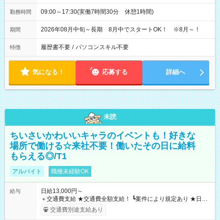
09:00～17:30(実働7時間30分 休憩1時間)
勤務時間
2026年08月中旬～長期 8月中でスタートOK！ ※8月～！
期間
履歴書不要
/
パソコンスキル不要
特徴
気になる！
応募する
詳細へ
未読
ちいさいかわいいキャラのイベントも！好きな
場所で働ける☆来社不要！働いたその日に給料
もらえる◎/T1
アルバイト
職種未経験OK
日給13,000円～
給与
＋交通費支給 ★交通費全額支給！ ┗案件により規定あり ★日払
いOK！（規定あり） ┗働いたその日に現金GET♪ お仕事後はコ
交通費別途支給あり
ンビニATMから 日払い分を引き落とせます！ 【試用期間】試