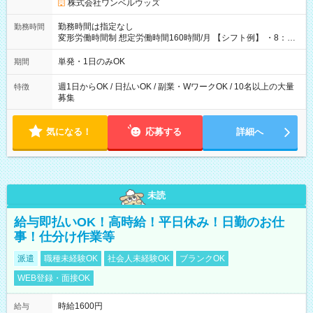
株式会社ワンベルウッズ
勤務時間は指定なし
勤務時間
変形労働時間制 想定労働時間160時間/月 【シフト例】 ・8：00
～21：00
単発・1日のみOK
期間
週1日からOK / 日払いOK / 副業・WワークOK / 10名以上の大量
特徴
募集
気になる！
応募する
詳細へ
未読
給与即払いOK！高時給！平日休み！日勤のお仕
事！仕分け作業等
派遣
職種未経験OK
社会人未経験OK
ブランクOK
WEB登録・面接OK
時給1600円
給与