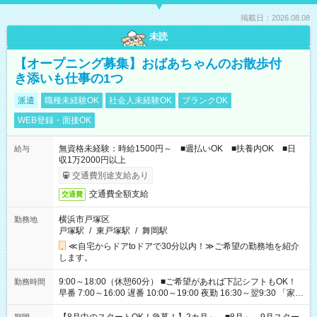
掲載日：2026.08.08
未読
【オープニング募集】おばあちゃんのお散歩付
き添いも仕事の1つ
派遣
職種未経験OK
社会人未経験OK
ブランクOK
WEB登録・面接OK
無資格未経験：時給1500円～ ■週払いOK ■扶養内OK ■日
給与
収1万2000円以上
交通費別途支給あり
交通費全額支給
交通費
横浜市戸塚区
勤務地
戸塚駅
/
東戸塚駅
/
舞岡駅
≪自宅からドアtoドアで30分以内！≫ご希望の勤務地を紹介
します。
9:00～18:00（休憩60分） ■ご希望があれば下記シフトもOK！
勤務時間
早番 7:00～16:00 遅番 10:00～19:00 夜勤 16:30～翌9:30 「家族
と休みを合わせたい」 「余裕を持って夕飯の準備がしたい」
「できれば残業はしたくない」 など、ご希望を教えてください