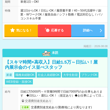
単発1日～OK!
期間
週1日からOK
/
日払いOK
/
履歴書不要
/
40～50代活躍中
/
副
特徴
業・WワークOK
/
服装自由
/
シフト勤務
/
電話対応なし
/
パソ
コンスキル不要
気になる！
応募する
詳細へ
掲載日：2026.08.08
未読
【スキマ時間×高収入】日給1.5万～日払い！屋
内展示会のイス並べスタッフ
派遣
職種未経験OK
社会人未経験OK
大学生歓迎
ブランクOK
WEB登録・面接OK
日給1万5000円～※実働5時間で日給7000円のお仕事もありま
給与
す ◆日払い・週払いOK！（規定あり）◆お仕事によって日給
も異なります
交通費別途支給あり
交通費別途支給あり(勤務地により異なります)
交通費