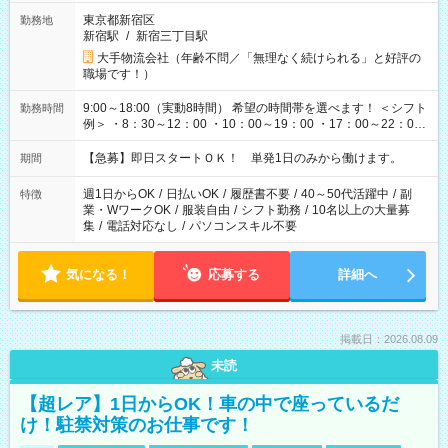
東京都新宿区
勤務地
新宿駅
/
新宿三丁目駅
大手物流会社（年齢不問／「無理なく続けられる」と好評の
職場です！）
9:00～18:00（実動8時間） 希望の時間帯を選べます！ ＜シフト
勤務時間
例＞ ・8：30～12：00 ・10：00～19：00 ・17：00～22：00
・13：00～22：00 ・22：00～翌6：00 など
【急募】即日スタートＯＫ！ 単発1日のみから働けます。
期間
週1日からOK
/
日払いOK
/
履歴書不要
/
40～50代活躍中
/
副
特徴
業・WワークOK
/
服装自由
/
シフト勤務
/
10名以上の大量募
集
/
電話対応なし
/
パソコンスキル不要
気になる！
応募する
詳細へ
掲載日：2026.08.09
未読
【超レア】1日からOK！車の中で座っているだ
け！駐禁対策のお仕事です！