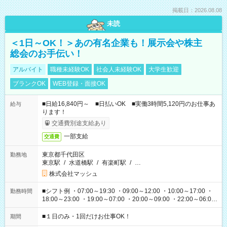
掲載日：2026.08.08
未読
＜1日～OK！＞あの有名企業も！展示会や株主
総会のお手伝い！
アルバイト
職種未経験OK
社会人未経験OK
大学生歓迎
ブランクOK
WEB登録・面接OK
■日給16,840円～ ■日払いOK ■実働3時間5,120円のお仕事あ
給与
ります！
交通費別途支給あり
一部支給
交通費
東京都千代田区
勤務地
東京駅
/
水道橋駅
/
有楽町駅
/
…
株式会社マッシュ
■シフト例 ・07:00～19:30 ・09:00～12:00 ・10:00～17:00 ・
勤務時間
18:00～23:00 ・19:00～07:00 ・20:00～09:00 ・22:00～06:00
etc ★最短で3時間で5,120円のお仕事から 15時間で2万円近く稼
げるお仕事も！ ご希望のお時間に合わせてご紹介！ ※シフトは
■１日のみ・1回だけお仕事OK！
期間
現場によって異なります。 ※勿論、休憩時間はあるのでご安心