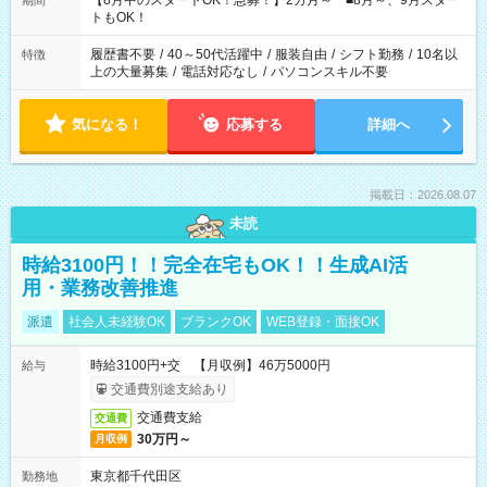
【8月中のスタートOK！急募！】2カ月～ ■8月～、9月スター
期間
ね。 ※Wワーク希望の方へ 今ご覧のお仕事で希望する勤務時間
トもOK！
と、もう1つのお仕事の勤務時間。 合計で週40時間を超える場
合は応募できません。
履歴書不要
/
40～50代活躍中
/
服装自由
/
シフト勤務
/
10名以
特徴
上の大量募集
/
電話対応なし
/
パソコンスキル不要
気になる！
応募する
詳細へ
掲載日：2026.08.07
未読
時給3100円！！完全在宅もOK！！生成AI活
用・業務改善推進
派遣
社会人未経験OK
ブランクOK
WEB登録・面接OK
時給3100円+交 【月収例】46万5000円
給与
交通費別途支給あり
交通費支給
交通費
30万円～
月収例
東京都千代田区
勤務地