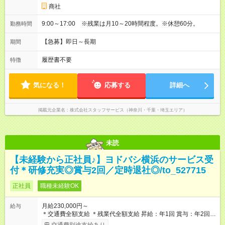
商社
9:00～17:00 ※残業は月10～20時間程度。※休憩60分。
勤務時間
【急募】即日～長期
期間
履歴書不要
特徴
気になる！
応募する
詳細へ
掲載元企業名
株式会社スタッフサービス（神奈川・千葉・埼玉エリア）
未読
【未経験から正社員♪】ヨドバシ横浜のサービス受
付＊研修充実◎賞与2回／定時退社◎/to_527715
正社員
職種未経験OK
月給230,000円～
給与
＊交通費全額支給 ＊残業代全額支給 昇給：年1回 賞与：年2回
【試用期間】試用期間あり 試用期間の長さ：2週間 雇用形態、