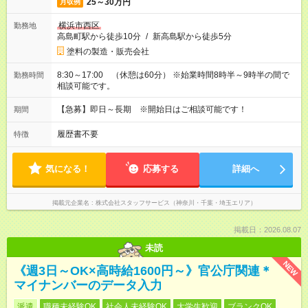
25～30万円
月収例
横浜市西区
勤務地
高島町駅から徒歩10分
/
新高島駅から徒歩5分
塗料の製造・販売会社
8:30～17:00 （休憩は60分） ※始業時間8時半～9時半の間で
勤務時間
相談可能です。
【急募】即日～長期 ※開始日はご相談可能です！
期間
履歴書不要
特徴
気になる！
応募する
詳細へ
掲載元企業名
株式会社スタッフサービス（神奈川・千葉・埼玉エリア）
掲載日：2026.08.07
未読
NEW
《週3日～OK×高時給1600円～》官公庁関連＊
マイナンバーのデータ入力
派遣
職種未経験OK
社会人未経験OK
大学生歓迎
ブランクOK