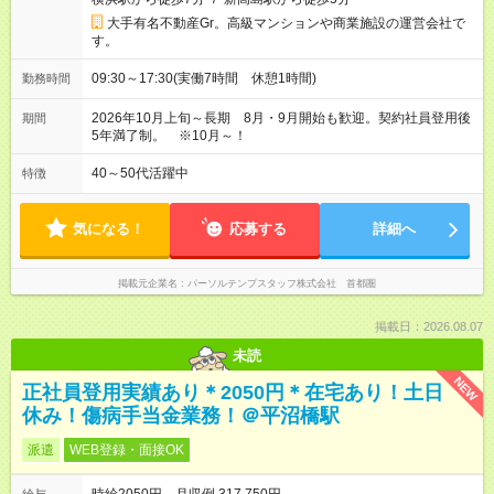
大手有名不動産Gr。高級マンションや商業施設の運営会社で
す。
09:30～17:30(実働7時間 休憩1時間)
勤務時間
2026年10月上旬～長期 8月・9月開始も歓迎。契約社員登用後
期間
5年満了制。 ※10月～！
40～50代活躍中
特徴
気になる！
応募する
詳細へ
掲載元企業名
パーソルテンプスタッフ株式会社 首都圏
掲載日：2026.08.07
未読
NEW
正社員登用実績あり＊2050円＊在宅あり！土日
休み！傷病手当金業務！＠平沼橋駅
派遣
WEB登録・面接OK