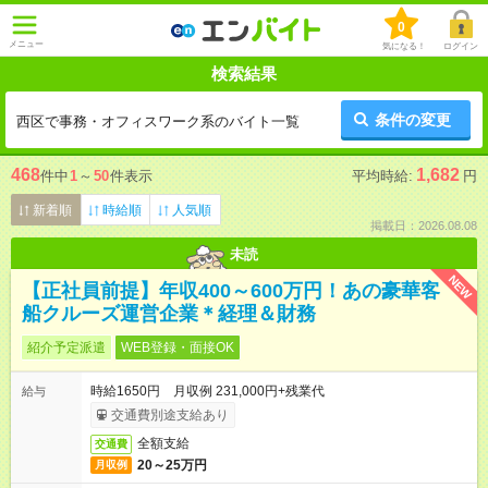
0
メニュー
気になる！
ログイン
検索結果
条件の変更
西区で事務・オフィスワーク系のバイト一覧
468
1,682
件中
1
～
50
件表示
平均時給:
円
新着順
時給順
人気順
掲載日：2026.08.08
未読
NEW
【正社員前提】年収400～600万円！あの豪華客
船クルーズ運営企業＊経理＆財務
紹介予定派遣
WEB登録・面接OK
時給1650円 月収例 231,000円+残業代
給与
交通費別途支給あり
全額支給
交通費
20～25万円
月収例