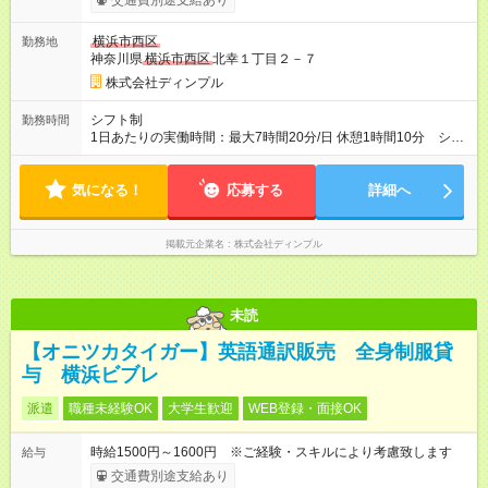
交通費別途支給あり
給与は本採用時と同じです。 入社日：1～10日 ＿＿＿＿＿＿＿
【研修について】 入職時研修、アナウンス研修（座学、ロープ
横浜市西区
勤務地
レなど）充実しています！ アナウンスのプロがいるので高いス
神奈川県
横浜市西区
北幸１丁目２－７
キルを身に着けられます☆ 基本的なフレーズやよくある質問事
項を覚えたり、 店内外を探検して、商品や施設を見て回ること
株式会社ディンプル
からスタート♪ 2週間後からいよいよ先輩とカウンターに立ち、
少しずつお客様対応をしていきます。 1ヶ月ほど経つと、ひとり
シフト制
勤務時間
でカウンターに立つことも増えるので 自分のペースで対応でき
1日あたりの実働時間：最大7時間20分/日 休憩1時間10分 シフ
ますよ◎
ト制 シフト例） 8：35～17：05 11：30～20：00 14：00～
22：30 ※残業は基本的にありません◎
気になる！
応募する
詳細へ
掲載元企業名
株式会社ディンプル
未読
【オニツカタイガー】英語通訳販売 全身制服貸
与 横浜ビブレ
派遣
職種未経験OK
大学生歓迎
WEB登録・面接OK
時給1500円～1600円 ※ご経験・スキルにより考慮致します
給与
交通費別途支給あり