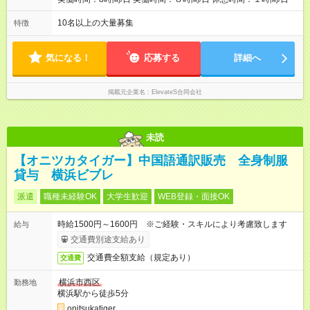
10名以上の大量募集
特徴
気になる！
応募する
詳細へ
掲載元企業名
ElevateS合同会社
未読
【オニツカタイガー】中国語通訳販売 全身制服
貸与 横浜ビブレ
派遣
職種未経験OK
大学生歓迎
WEB登録・面接OK
時給1500円～1600円 ※ご経験・スキルにより考慮致します
給与
交通費別途支給あり
交通費全額支給（規定あり）
交通費
横浜市西区
勤務地
横浜駅から徒歩5分
onitsukatiger