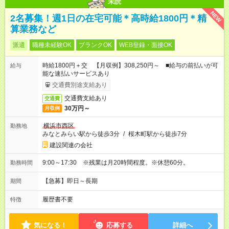
未読
NEW
2名募集！週1日の在宅可能＊高時給1800円＊精
算業務など
派遣
職種未経験OK
ブランクOK
WEB登録・面接OK
時給1800円＋交 【月収例】308,250円～ ■給与の前払いが可
給与
能な速払いサービスあり
交通費別途支給あり
交通費支給あり
交通費
30万円～
月収例
横浜市西区
勤務地
みなとみらい駅から徒歩3分
/
桜木町駅から徒歩7分
建設関連の会社
9:00～17:30 ※残業は月20時間程度。※休憩60分。
勤務時間
【急募】即日～長期
期間
履歴書不要
特徴
気になる！
応募する
詳細へ