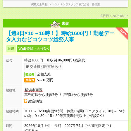
掲載元企業名
パーソルテンプスタッフ株式会社 首都圏
掲載日：2026.08.07
未読
NEW
【週3日×10～16時！】時給1600円！勤怠デー
タ入力などコツコツ総務人事
派遣
WEB登録・面接OK
時給1600円 月収例 96,000円+残業代
給与
交通費別途支給あり
全額支給
交通費
5～10万円
月収例
横浜市西区
勤務地
高島町駅から徒歩7分
/
戸部駅から徒歩7分
総合病院
10:00～16:00(実働5時間 休憩1時間) ※コアタイム10時～15時
勤務時間
の為、9：30～15：30等実働5時間以上で相談OK！
2026年10月上旬～長期 2027/1/31までの期間限定です！
期間
※10月～！