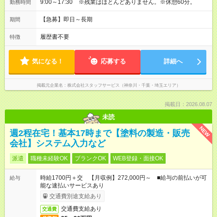
9:00～17:30 ※残業はほとんどありません。※休憩60分。
勤務時間
【急募】即日～長期
期間
履歴書不要
特徴
気になる！
応募する
詳細へ
掲載元企業名
株式会社スタッフサービス（神奈川・千葉・埼玉エリア）
掲載日：2026.08.07
未読
NEW
週2程在宅！基本17時まで【塗料の製造・販売
会社】システム入力など
派遣
職種未経験OK
ブランクOK
WEB登録・面接OK
時給1700円＋交 【月収例】272,000円～ ■給与の前払いが可
給与
能な速払いサービスあり
交通費別途支給あり
交通費支給あり
交通費