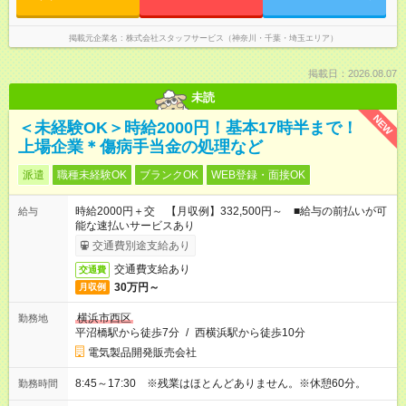
掲載元企業名
株式会社スタッフサービス（神奈川・千葉・埼玉エリア）
掲載日：2026.08.07
未読
NEW
＜未経験OK＞時給2000円！基本17時半まで！
上場企業＊傷病手当金の処理など
派遣
職種未経験OK
ブランクOK
WEB登録・面接OK
時給2000円＋交 【月収例】332,500円～ ■給与の前払いが可
給与
能な速払いサービスあり
交通費別途支給あり
交通費支給あり
交通費
30万円～
月収例
横浜市西区
勤務地
平沼橋駅から徒歩7分
/
西横浜駅から徒歩10分
電気製品開発販売会社
8:45～17:30 ※残業はほとんどありません。※休憩60分。
勤務時間