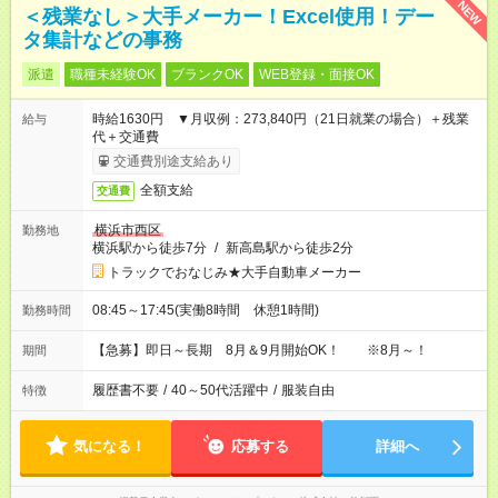
NEW
＜残業なし＞大手メーカー！Excel使用！デー
タ集計などの事務
派遣
職種未経験OK
ブランクOK
WEB登録・面接OK
時給1630円 ▼月収例：273,840円（21日就業の場合）＋残業
給与
代＋交通費
交通費別途支給あり
全額支給
交通費
横浜市西区
勤務地
横浜駅から徒歩7分
/
新高島駅から徒歩2分
トラックでおなじみ★大手自動車メーカー
08:45～17:45(実働8時間 休憩1時間)
勤務時間
【急募】即日～長期 8月＆9月開始OK！ ※8月～！
期間
履歴書不要
/
40～50代活躍中
/
服装自由
特徴
気になる！
応募する
詳細へ