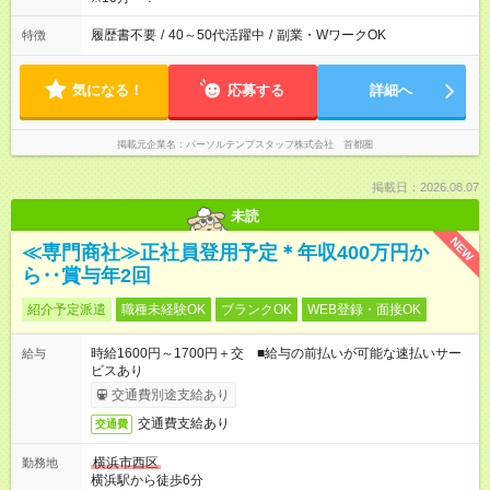
履歴書不要
/
40～50代活躍中
/
副業・WワークOK
特徴
気になる！
応募する
詳細へ
掲載元企業名
パーソルテンプスタッフ株式会社 首都圏
掲載日：2026.08.07
未読
NEW
≪専門商社≫正社員登用予定＊年収400万円か
ら‥賞与年2回
紹介予定派遣
職種未経験OK
ブランクOK
WEB登録・面接OK
時給1600円～1700円＋交 ■給与の前払いが可能な速払いサー
給与
ビスあり
交通費別途支給あり
交通費支給あり
交通費
横浜市西区
勤務地
横浜駅から徒歩6分