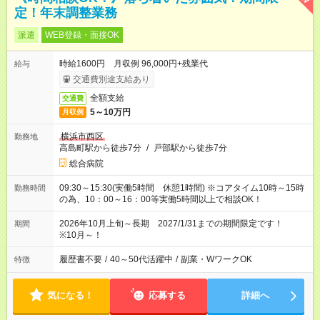
定！年末調整業務
派遣
WEB登録・面接OK
時給1600円 月収例 96,000円+残業代
給与
交通費別途支給あり
全額支給
交通費
5～10万円
月収例
横浜市西区
勤務地
高島町駅から徒歩7分
/
戸部駅から徒歩7分
総合病院
09:30～15:30(実働5時間 休憩1時間) ※コアタイム10時～15時
勤務時間
の為、10：00～16：00等実働5時間以上で相談OK！
2026年10月上旬～長期 2027/1/31までの期間限定です！
期間
※10月～！
履歴書不要
/
40～50代活躍中
/
副業・WワークOK
特徴
気になる！
応募する
詳細へ