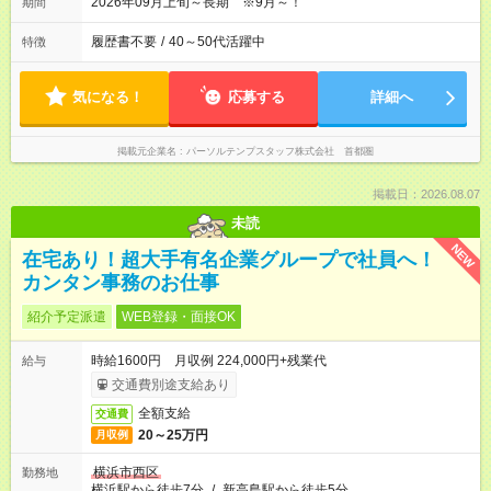
2026年09月上旬～長期 ※9月～！
期間
履歴書不要
/
40～50代活躍中
特徴
気になる！
応募する
詳細へ
掲載元企業名
パーソルテンプスタッフ株式会社 首都圏
掲載日：2026.08.07
未読
NEW
在宅あり！超大手有名企業グループで社員へ！
カンタン事務のお仕事
紹介予定派遣
WEB登録・面接OK
時給1600円 月収例 224,000円+残業代
給与
交通費別途支給あり
全額支給
交通費
20～25万円
月収例
横浜市西区
勤務地
横浜駅から徒歩7分
/
新高島駅から徒歩5分