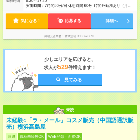
8:30～17:20
勤務時間
実働時間：7時間50分/日 休憩時間 60分 時間外勤務あり（月平
均 15時間）
気になる！
応募する
詳細へ
掲載元企業名
株式会社TOHOWORLD
少しエリアを広げると、
529
求人が
件増えます！
見てみる
未読
未経験○「ラ・メール」コスメ販売（中国語通訳販
売）横浜高島屋
派遣
職種未経験OK
WEB登録・面接OK