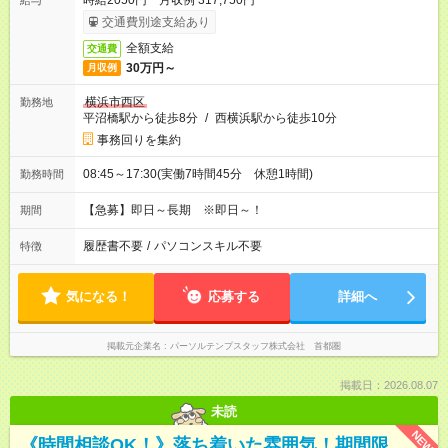
時給2050円 月収例 317,750円
給与
交通費別途支給あり
全額支給
交通費
30万円～
月収例
横浜市西区
勤務地
平沼橋駅から徒歩8分
/
西横浜駅から徒歩10分
事務回りを集約
08:45～17:30(実働7時間45分 休憩1時間)
勤務時間
【急募】即日～長期 ※即日～！
期間
履歴書不要
/
パソコンスキル不要
特徴
気になる！
応募する
詳細へ
掲載元企業名
パーソルテンプスタッフ株式会社 首都圏
掲載日：2026.08.07
未読
NEW
《時間相談OK！》落ち着いた雰囲気！期間限