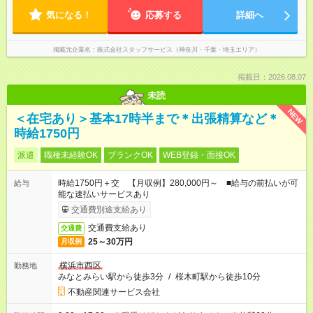
気になる！
応募する
詳細へ
掲載元企業名
株式会社スタッフサービス（神奈川・千葉・埼玉エリア）
掲載日：2026.08.07
未読
NEW
＜在宅あり＞基本17時半まで＊出張精算など＊
時給1750円
派遣
職種未経験OK
ブランクOK
WEB登録・面接OK
時給1750円＋交 【月収例】280,000円～ ■給与の前払いが可
給与
能な速払いサービスあり
交通費別途支給あり
交通費支給あり
交通費
25～30万円
月収例
横浜市西区
勤務地
みなとみらい駅から徒歩3分
/
桜木町駅から徒歩10分
不動産関連サービス会社