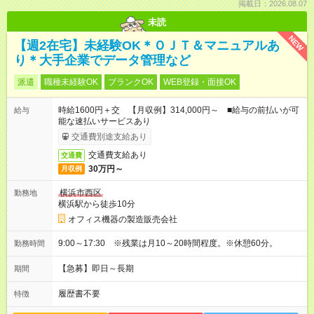
掲載日：2026.08.07
未読
NEW
【週2在宅】未経験OK＊ＯＪＴ＆マニュアルあ
り＊大手企業でデータ管理など
派遣
職種未経験OK
ブランクOK
WEB登録・面接OK
時給1600円＋交 【月収例】314,000円～ ■給与の前払いが可
給与
能な速払いサービスあり
交通費別途支給あり
交通費支給あり
交通費
30万円～
月収例
横浜市西区
勤務地
横浜駅から徒歩10分
オフィス機器の製造販売会社
9:00～17:30 ※残業は月10～20時間程度。※休憩60分。
勤務時間
【急募】即日～長期
期間
履歴書不要
特徴