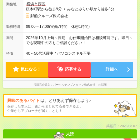
横浜市西区
勤務地
桜木町駅から徒歩9分
/
みなとみらい駅から徒歩3分
郵船クルーズ株式会社
09:00～17:00(実働7時間 休憩1時間)
勤務時間
2026年10月上旬～長期 お仕事開始日は相談可能です。即日～
期間
でも現職中の方もご相談ください！
40～50代活躍中
/
パソコンスキル不要
特徴
気になる！
応募する
詳細へ
掲載元企業名
パーソルテンプスタッフ株式会社 首都圏
興味のあるバイト
は、とりあえず保存しよう♪
保存した求人は、後からまとめて応募できるよ。
企業からアプローチが届くことも！
掲載日：2026.08.07
未読