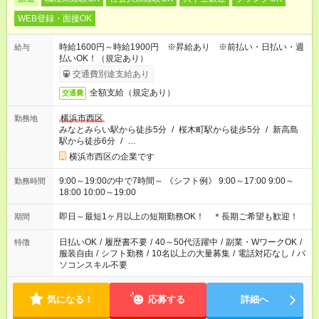
WEB登録・面接OK
時給1600円～時給1900円 ※昇給あり ※前払い・日払い・週
給与
払いOK！（規定あり）
交通費別途支給あり
全額支給（規定あり）
交通費
横浜市西区
勤務地
みなとみらい駅から徒歩5分
/
桜木町駅から徒歩5分
/
新高島
駅から徒歩6分
/
…
横浜市西区の企業です
9:00～19:00の中で7時間～ 《シフト例》 9:00～17:00 9:00～
勤務時間
18:00 10:00～19:00
即日～最短1ヶ月以上の短期勤務OK！ ＊長期ご希望も歓迎！
期間
日払いOK
/
履歴書不要
/
40～50代活躍中
/
副業・WワークOK
/
特徴
服装自由
/
シフト勤務
/
10名以上の大量募集
/
電話対応なし
/
パ
ソコンスキル不要
気になる！
応募する
詳細へ