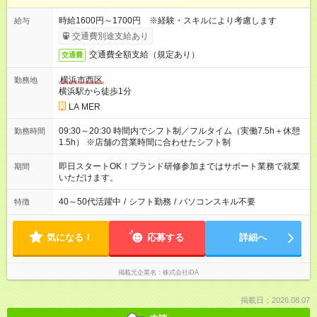
時給1600円～1700円 ※経験・スキルにより考慮します
給与
交通費別途支給あり
交通費全額支給（規定あり）
交通費
横浜市西区
勤務地
横浜駅から徒歩1分
LA MER
09:30～20:30 時間内でシフト制／フルタイム（実働7.5h＋休憩
勤務時間
1.5h） ※店舗の営業時間に合わせたシフト制
即日スタートOK！ブランド研修参加まではサポート業務で就業
期間
いただけます。
40～50代活躍中
/
シフト勤務
/
パソコンスキル不要
特徴
気になる！
応募する
詳細へ
掲載元企業名
株式会社iDA
掲載日：2026.08.07