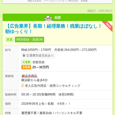
掲載元企業名
パーソルテンプスタッフ株式会社 首都圏
掲載日：2026.08.07
未読
NEW
【広告業界】長期！経理業務！残業ほぼなし！
朝ゆっくり！
派遣
WEB登録・面接OK
時給1650円～1700円 月収例 264,000円～272,000円
給与
交通費別途支給あり
全額支給
交通費
25～30万円
月収例
横浜市西区
勤務地
横浜駅から徒歩6分
求人広告代理店・採用コンサルティング
09:30～18:30(実働8時間 休憩1時間)
勤務時間
2026年09月上旬～長期 ※9月～！
期間
履歴書不要
/
服装自由
/
パソコンスキル不要
特徴