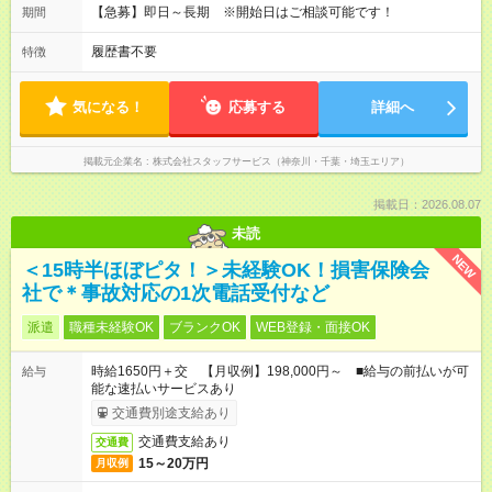
【急募】即日～長期 ※開始日はご相談可能です！
期間
履歴書不要
特徴
気になる！
応募する
詳細へ
掲載元企業名
株式会社スタッフサービス（神奈川・千葉・埼玉エリア）
掲載日：2026.08.07
未読
NEW
＜15時半ほぼピタ！＞未経験OK！損害保険会
社で＊事故対応の1次電話受付など
派遣
職種未経験OK
ブランクOK
WEB登録・面接OK
時給1650円＋交 【月収例】198,000円～ ■給与の前払いが可
給与
能な速払いサービスあり
交通費別途支給あり
交通費支給あり
交通費
15～20万円
月収例