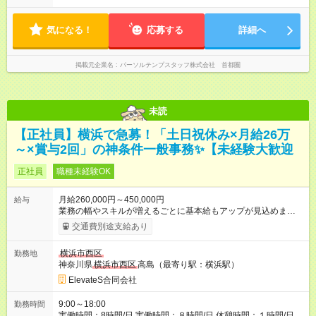
気になる！
応募する
詳細へ
掲載元企業名
パーソルテンプスタッフ株式会社 首都圏
未読
【正社員】横浜で急募！「土日祝休み×月給26万
～×賞与2回」の神条件一般事務✨【未経験大歓迎
正社員
職種未経験OK
月給260,000円～450,000円
給与
業務の幅やスキルが増えるごとに基本給もアップが見込めま
す。 「頑張った分がきちんと評価される」環境で、着実に成長
交通費別途支給あり
しながら収入アップを目指せます◎ また、未経験から安心して
スタートできるよう、 ITスクール無料受講制度や研修期間中の
横浜市西区
勤務地
給与保証制度もご用意！ 資格取得支援制度も充実しており、受
神奈川県
横浜市西区
高島（最寄り駅：横浜駅）
験費用は会社が全額負担◎ 合格者（資格保有者）には資格手当
も支給しています！ ▼取得可能資格例 ・ITパスポート ・
ElevateS合同会社
MOS（Microsoft Office Specialist） ・CAD利用技術者試験 ・基
本情報技術者試験 ・AWS認定資格 ・CCNA など そのほかに
9:00～18:00
勤務時間
も…
実働時間：8時間/日 実働時間：８時間/日 休憩時間：１時間/日