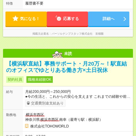
履歴書不要
特徴
気になる！
応募する
詳細へ
掲載元企業名
パーソルテンプスタッフ株式会社 首都圏
未読
【横浜駅直結】事務サポート・月20万～！駅直結
のオフィスでゆとりある働き方×土日祝休
契約社員
職種未経験OK
月給200,000円～250,000円
給与
●今の生活と、これからの安心を支えます これまでの経験や前職
の給与をしっかりとお伺いし、新しいスタートで不利にならな
交通費別途支給あり
いよう、納得いくまで話し合って決めていきましょう。 派手な
成果ではなく、日々の「決められたことを丁寧にこなす姿勢」
横浜市西区
勤務地
を私たちは大切にします。コツコツ取り組むあなたの努力をし
神奈川県
横浜市西区
南幸（最寄り駅：横浜駅）
っかりと見て、昇給などで目に見える形でお応えします。足元
の生活を安定させながら、無理なく収入を伸ばしていける環境
株式会社TOHOWORLD
です。 【試用期間】試用期間あり 試用期間の長さ：3ヶ月 雇用
形態、給与は本採用時と同じです。