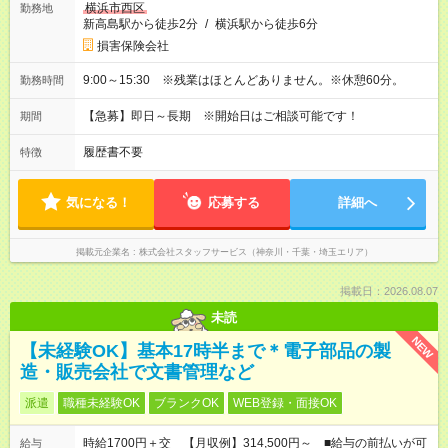
横浜市西区
勤務地
新高島駅から徒歩2分
/
横浜駅から徒歩6分
損害保険会社
9:00～15:30 ※残業はほとんどありません。※休憩60分。
勤務時間
【急募】即日～長期 ※開始日はご相談可能です！
期間
履歴書不要
特徴
気になる！
応募する
詳細へ
掲載元企業名
株式会社スタッフサービス（神奈川・千葉・埼玉エリア）
掲載日：2026.08.07
未読
NEW
【未経験OK】基本17時半まで＊電子部品の製
造・販売会社で文書管理など
派遣
職種未経験OK
ブランクOK
WEB登録・面接OK
時給1700円＋交 【月収例】314,500円～ ■給与の前払いが可
給与