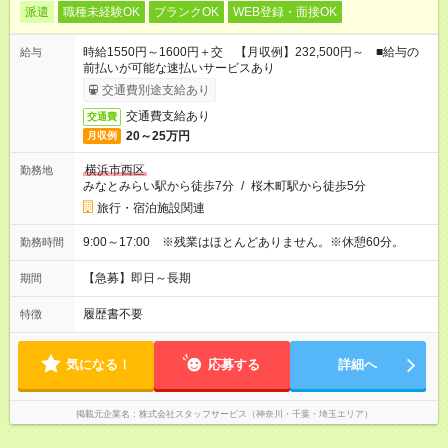
派遣
職種未経験OK
ブランクOK
WEB登録・面接OK
時給1550円～1600円＋交 【月収例】232,500円～ ■給与の
給与
前払いが可能な速払いサービスあり
交通費別途支給あり
交通費支給あり
交通費
20～25万円
月収例
横浜市西区
勤務地
みなとみらい駅から徒歩7分
/
桜木町駅から徒歩5分
旅行・宿泊施設関連
9:00～17:00 ※残業はほとんどありません。※休憩60分。
勤務時間
【急募】即日～長期
期間
履歴書不要
特徴
気になる！
応募する
詳細へ
掲載元企業名
株式会社スタッフサービス（神奈川・千葉・埼玉エリア）