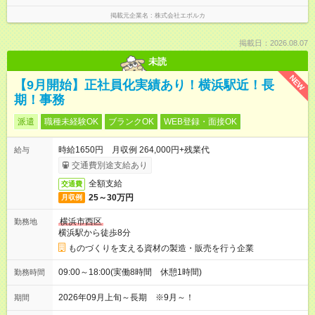
掲載元企業名
株式会社エボルカ
掲載日：2026.08.07
未読
NEW
【9月開始】正社員化実績あり！横浜駅近！長
期！事務
派遣
職種未経験OK
ブランクOK
WEB登録・面接OK
時給1650円 月収例 264,000円+残業代
給与
交通費別途支給あり
全額支給
交通費
25～30万円
月収例
横浜市西区
勤務地
横浜駅から徒歩8分
ものづくりを支える資材の製造・販売を行う企業
09:00～18:00(実働8時間 休憩1時間)
勤務時間
2026年09月上旬～長期 ※9月～！
期間