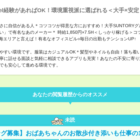
cel経験があればOK！環境重視派に選ばれる＜大手×安定
さに自信がある人＊コツコツが得意な方におすすめ！大手SUNTORYグ
」で有名なあのメーカー＊ 時給1,850円×7.5H＜しっかり稼げる＞コツコ
晴海エリアと言えば！有名なオフィスビル○毎日の出勤もテンションUP↑
やすい環境です。服装はカジュアルOK＊髪型やネイルも自由！落ち着
寧に話せる面談と気軽に相談できるアプリも充実！あなたの不安に寄り
でも安心して進める環境です。
あなたの閲覧履歴からのオススメ
未読
グ募集】おばあちゃんのお散歩付き添いも仕事の