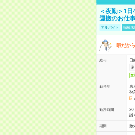
＜夜勤＞1日
運搬のお仕
アルバイト
職種未
暇だか
日
給与
交
東
勤務地
秋
2
勤務時間
談
激
期間