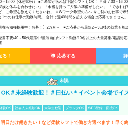
00～18:00（休憩60分） ■ご希望があれば下記シフトもOK！ 早番 7:00～16:00 遅
家族と休みを合わせたい」 「余裕を持って夕飯の準備がしたい」 「できれば
ど、ご希望を教えてくださいね。 ※Wワーク希望の方へ 今ご覧のお仕事で希
う1つのお仕事の勤務時間。 合計で週40時間を超える場合は応募できません。
現在も積極採用中！急募！】2カ月～ ■ご応募から最短2～3日後の就業も相
歴書不要
/
40～50代活躍中
/
服装自由
/
シフト勤務
/
10名以上の大量募集
/
電話対応
要
なる！
応募する
詳
未読
～OK＃未経験歓迎！＃日払い＊イベント会場でイ
経験OK
社会人未経験OK
大学生歓迎
ブランクOK
WEB登録・面接OK
ら明日だけ働きたい！など柔軟シフトで働き方選べます！早く