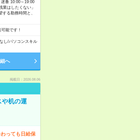
番 10:00～19:00
残業はしたくない」
望する勤務時間と、
談可能です！
なし
/
パソコンスキル
細へ
掲載日：2026.08.06
スや机の運
終わっても日給保