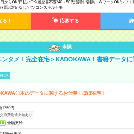
1日からOK
/
日払いOK
/
履歴書不要
/
40～50代活躍中
/
副業・WワークOK
/
シフト
集
/
電話対応なし
/
パソコンスキル不要
なる！
応募する
詳
未読
＜エンタメ！完全在宅＞KADOKAWA！書籍データ
接OK
OKAWA〇本のデータに関するお仕事！ほぼ在宅！
1750円
交通費別途支給あり
全額支給
通費
京都千代田区