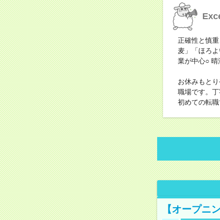
Ex
正確性と慎重
麦」「ほろよい
業が中心○ 
お休みもとり
職場です。丁
初めての転職
【オープニン