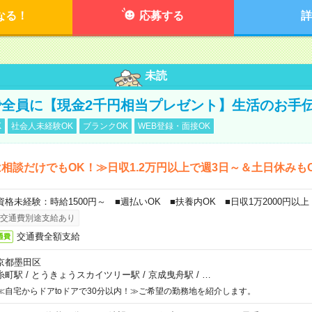
なる！
応募する
詳
未読
全員に【現金2千円相当プレゼント】生活のお手
K
社会人未経験OK
ブランクOK
WEB登録・面接OK
相談だけでもOK！≫日収1.2万円以上で週3日～＆土日休みも
資格未経験：時給1500円～ ■週払いOK ■扶養内OK ■日収1万2000円以上
交通費別途支給あり
交通費全額支給
通費
京都墨田区
糸町駅
/
とうきょうスカイツリー駅
/
京成曳舟駅
/
…
≪自宅からドアtoドアで30分以内！≫ご希望の勤務地を紹介します。