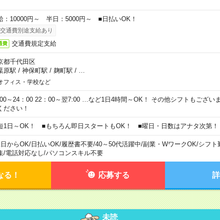
給：10000円～ 半日：5000円～ ■日払いOK！
交通費別途支給あり
交通費規定支給
通費
京都千代田区
葉原駅
/
神保町駅
/
麹町駅
/
…
オフィス・学校など
0:00～24：00 22：00～翌7:00 …など1日4時間～OK！ その他シフトもござ
ください！
短1日～OK！ ■もちろん即日スタートもOK！ ■曜日・日数はアナタ次第！
1日からOK
/
日払いOK
/
履歴書不要
/
40～50代活躍中
/
副業・WワークOK
/
シフト
集
/
電話対応なし
/
パソコンスキル不要
なる！
応募する
詳
未読