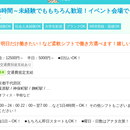
4時間～未経験でももちろん歓迎！イベント会場で
事
経験OK
社会人未経験OK
大学生歓迎
ブランクOK
WEB登録・面接OK
ら明日だけ働きたい！など柔軟シフトで働き方選べます！嬉し
給：12500円～ 半日：5000円～ ■日払いOK！
交通費別途支給あり
交通費規定支給
通費
京都千代田区
葉原駅
/
神保町駅
/
麹町駅
/
…
オフィス・学校など
0:00～24：00 22：00～翌7:00 …など1日4時間～OK！ その他シフトもござ
ください！
短1日～OK！ ■もちろん即日スタートもOK！ ■曜日・日数はアナタ次第！