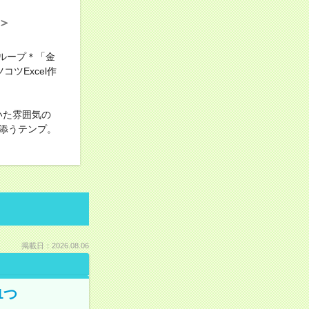
＞
ループ＊「金
ツExcel作
いた雰囲気の
添うテンプ。
掲載日：2026.08.06
1つ