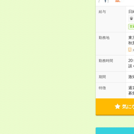
日
給与
交
東
勤務地
秋
2
勤務時間
談
激
期間
週
特徴
募
気に