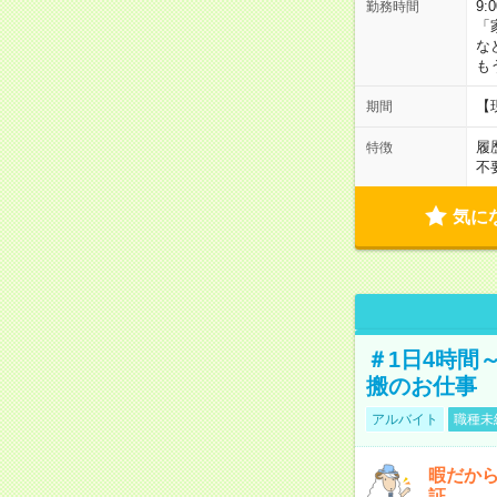
9:
勤務時間
「
な
も
【
期間
履
特徴
不
気に
＃1日4時間
搬のお仕事
アルバイト
職種未
暇だか
証