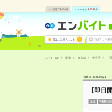
エン派遣
71454
件
エン バイト
82531
件
0
気になるリスト
保存した希
バイトTOP
関東
東京都
中央区
【即
掲載日 :
2026
/
07
/
24
【即日開
派遣
WEB登