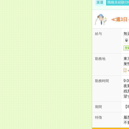
派遣
職種未経験O
≪週3日
無
給与
交
東
勤務地
巣
9:
勤務時間
夜
残
望
【
期間
履
特徴
不