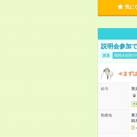
気に
説明会参加で
派遣
職種未経験O
≪まずは
無
給与
交
東
勤務地
錦