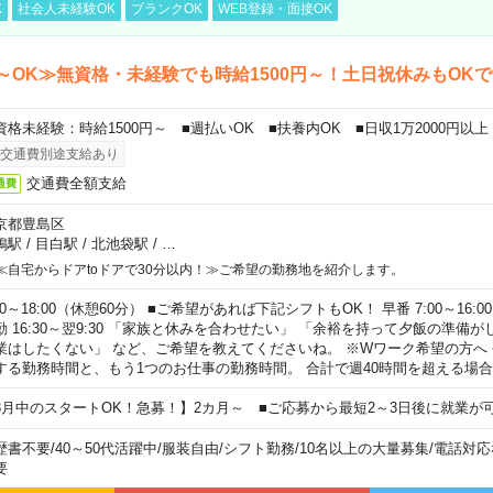
K
社会人未経験OK
ブランクOK
WEB登録・面接OK
～OK≫無資格・未経験でも時給1500円～！土日祝休みもOK
資格未経験：時給1500円～ ■週払いOK ■扶養内OK ■日収1万2000円以上
交通費別途支給あり
交通費全額支給
通費
京都豊島区
鴨駅
/
目白駅
/
北池袋駅
/
…
≪自宅からドアtoドアで30分以内！≫ご希望の勤務地を紹介します。
00～18:00（休憩60分） ■ご希望があれば下記シフトもOK！ 早番 7:00～16:00 遅
勤 16:30～翌9:30 「家族と休みを合わせたい」 「余裕を持って夕飯の準備
業はしたくない」 など、ご希望を教えてくださいね。 ※Wワーク希望の方へ
する勤務時間と、もう1つのお仕事の勤務時間。 合計で週40時間を超える場
8月中のスタートOK！急募！】2カ月～ ■ご応募から最短2～3日後に就業が
歴書不要
/
40～50代活躍中
/
服装自由
/
シフト勤務
/
10名以上の大量募集
/
電話対応
要