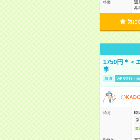
週
特徴
募
気に
1750円＊
事
派遣
WEB登録・面
〇KAD
時給
給与
交
東
勤務地