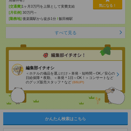
用条件有）
気になる！
[交通費]
1ヶ月3万円を上限として実費支給
[月収例]
30万円～
[勤務地]
後楽園駅から徒歩1分
/
飯田橋駅
すべて見る
編集部イチオシ
＜ホテルの備品を運ぶだけ＞単発・短時間～OK／安心の
日給保障＊夜勤、＜単発＊1日～OK！＞コンサートなど
のグッズ販売スタッフ＊など
(8/6UP!)
かんたん検索はこちら