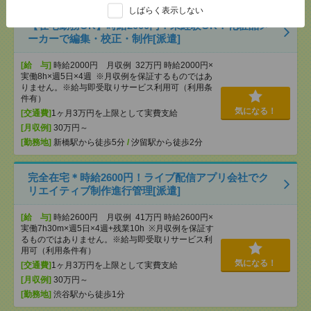
しばらく表示しない
【在宅勤務OK】時給2000円！未経験OK！化粧品メ
ーカーで編集・校正・制作[派遣]
[給 与]
時給2000円 月収例 32万円 時給2000円×
実働8h×週5日×4週 ※月収例を保証するものではあ
りません。※給与即受取りサービス利用可（利用条
件有）
気になる！
[交通費]
1ヶ月3万円を上限として実費支給
[月収例]
30万円～
[勤務地]
新橋駅から徒歩5分
/
汐留駅から徒歩2分
完全在宅＊時給2600円！ライブ配信アプリ会社でク
リエイティブ制作進行管理[派遣]
[給 与]
時給2600円 月収例 41万円 時給2600円×
実働7h30m×週5日×4週+残業10h ※月収例を保証す
るものではありません。※給与即受取りサービス利
用可（利用条件有）
気になる！
[交通費]
1ヶ月3万円を上限として実費支給
[月収例]
30万円～
[勤務地]
渋谷駅から徒歩1分