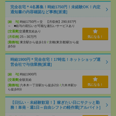
完全在宅＊4名募集！時給1750円！未経験OK！内定
通知書の内容確認など事務[派遣]
[給 与]
時給1750円＋交 【月収例】290,937円
～ ■給与の前払いが可能な速払いサービスあり
[交通費]
交通費支給あり
[月収例]
25～30万円
気になる！
[勤務地]
東京駅から徒歩1分
/
京橋(東京都)駅から徒
歩5分
時給1900円＊完全在宅！17時迄！ネットショップ運
営会社で与信業務[派遣]
[給 与]
時給1900円
[交通費]
全額支給
気になる！
[勤務地]
六本木一丁目駅から徒歩2分
/
六本木駅か
ら徒歩8分
【日払い・未経験歓迎！】稼ぎたい日にサクッと勤
務！単発・週1日～自由シフトの軽作業[アルバイト]