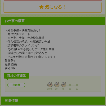
気になる！
お仕事の概要
《経理事務～決算対応あり》
・月次決算サポート
・四半期、半期、年次決算補助
・仕入伝票の承認、仕訳伝票の作成
・請求書等のファイリング
・その他Excelを使ったデータ集計業務
・現場からの問い合わせ対応など
・その他付随する業務をお願いします！
部署:5名
服装:自由
在宅:週2日
職場の雰囲気
年齢層
20代
30
40
50
60
募集情報