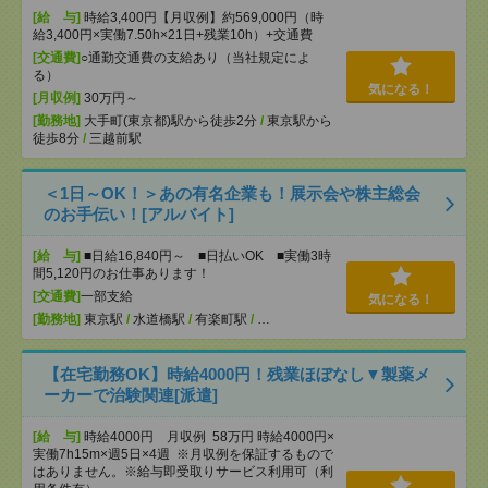
[給 与]
時給3,400円【月収例】約569,000円（時
給3,400円×実働7.50h×21日+残業10h）+交通費
[交通費]
○通勤交通費の支給あり（当社規定によ
る）
気になる！
[月収例]
30万円～
[勤務地]
大手町(東京都)駅から徒歩2分
/
東京駅から
徒歩8分
/
三越前駅
＜1日～OK！＞あの有名企業も！展示会や株主総会
のお手伝い！[アルバイト]
[給 与]
■日給16,840円～ ■日払いOK ■実働3時
間5,120円のお仕事あります！
[交通費]
一部支給
気になる！
[勤務地]
東京駅
/
水道橋駅
/
有楽町駅
/
…
【在宅勤務OK】時給4000円！残業ほぼなし▼製薬メ
ーカーで治験関連[派遣]
[給 与]
時給4000円 月収例 58万円 時給4000円×
実働7h15m×週5日×4週 ※月収例を保証するもので
はありません。※給与即受取りサービス利用可（利