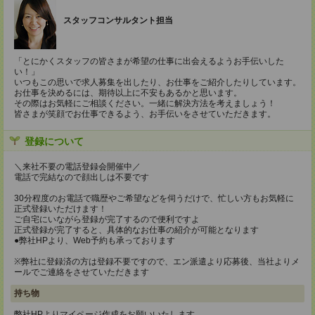
スタッフコンサルタント担当
「とにかくスタッフの皆さまが希望の仕事に出会えるようお手伝いした
い！」
いつもこの思いで求人募集を出したり、お仕事をご紹介したりしています。
お仕事を決めるには、期待以上に不安もあるかと思います。
その際はお気軽にご相談ください。一緒に解決方法を考えましょう！
皆さまが笑顔でお仕事できるよう、お手伝いをさせていただきます。
登録について
＼来社不要の電話登録会開催中／
電話で完結なので顔出しは不要です
30分程度のお電話で職歴やご希望などを伺うだけで、忙しい方もお気軽に
正式登録いただけます！
ご自宅にいながら登録が完了するので便利ですよ
正式登録が完了すると、具体的なお仕事の紹介が可能となります
●弊社HPより、Web予約も承っております
※弊社に登録済の方は登録不要ですので、エン派遣より応募後、当社よりメ
ールでご連絡をさせていただきます
持ち物
弊社HPよりマイページ作成をお願いいたします