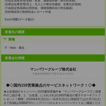
(5)固定資産管理(登録・変更、減価償却費・除売却登録)
(6)商品在庫管理(売上・仕入との整合性確認、在庫仕訳登録)
(7)各勘定残高締め(現預金、債権債務科目の突合確認)
(8)財務諸表の取締役会レポート作成
Excel:関数(データ集計)
派遣先の概要
業種
IT・Web・通信
派遣会社情報
マンパワーグループ株式会社
労働者派遣事業許可番号:派13-315642
◆◇国内159営業拠点のサービスネットワーク！◇◆
★お友達紹介キャンペーン2026夏秋実施中★「マンパワーグループでご就業
中のご紹介者」と「お友達」にそれぞれ10,000円相当の電子マネーギフトプ
レゼント！期間：2026年8月1日(土)～10月31日(土) (登録完了は11月7日(土)
まで)詳細はJOBNETのトップページからキャンペーンサイトをご確認くださ