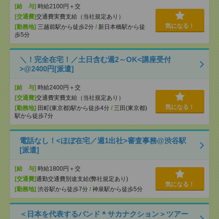
[給 与]
時給2100円＋交
[交通費]
交通費実費支給（当社規定あり）
気になる！
[勤務地]
三越前駅から徒歩2分
/
新日本橋駅から徒
歩5分
＼！完全在宅！／土日含む週2～OK<講座受付
>@2400円[派遣]
[給 与]
時給2400円＋交
[交通費]
交通費実費支給（当社規定あり）
気になる！
[勤務地]
田町(東京都)駅から徒歩4分
/
三田(東京都)
駅から徒歩7分
電話なし！<ほぼ在宅／週1出社>審査事務@渋谷駅
[派遣]
[給 与]
時給1800円＋交
[交通費]
通勤交通費別途支給(弊社規定あり)
気になる！
[勤務地]
渋谷駅から徒歩7分
/
神泉駅から徒歩5分
＜日本を代表するバンド＊サカナクション＞ツアー