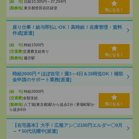
[給 与]
日給10,305円～37,204円
[勤務地]
東京都世田谷区経堂
気になる！
座り仕事！給与即払いOK！高時給！在庫管理・資料
作成[派遣]
[給 与]
時給1500円
[交通費]
交通費支給有り
気になる！
[勤務地]
藤沢駅
時給2600円＊ほぼ在宅！週3～4日＆16時迄OK！補助
金申請のサポート業務[派遣]
[給 与]
時給2600円
[交通費]
全額支給
気になる！
[勤務地]
八丁堀(東京都)駅から徒歩2分
/
茅場町駅か
ら徒歩6分
【在宅基本】大手！広報アシ〇2100円エルダー〇9月
～＊50代活躍中[派遣]