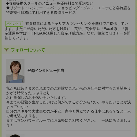
◆各種提携スクールのメニューを優待料金で受講など
◆リゾート・レジャー・スパ・ショッピング・グルメ・エステなど各施設を
特別割引価格にて利用できる優待サービス
有資格者によるキャリアカウンセリングを無料でご提供してい
ポイント！
ます。またご登録いただいた方を対象に「英語、英会話系「Excel 系」「資
産運用を学ぼう！NISAを活用した資産形成講座」など、役立つセミナーを開
催しています。
フォローについて
登録インタビュー担当
私たちは皆さまのこれまでのご経験やこれからのお仕事に対するご希望をう
かがう時間をたっぷりとり、
お仕事探しのお手伝いをいたします。
今までの経験を生かしたいけど何ができるか分からない、やりたいことが決
まっていない、
自分のスキルで大丈夫なのか不安、家事と両立できる仕事はある？など一人
で考え込むよりも、
まずはマンパワーグループにお気軽にご相談ください。 一緒に考えましょ
う！