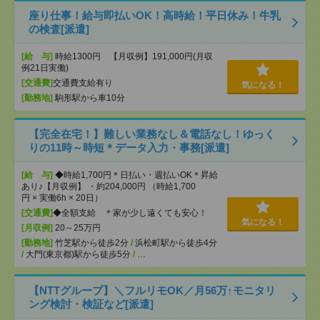
座り仕事！給与即払いOK！高時給！平日休み！牛乳
の検査[派遣]
[給 与]
時給1300円 【月収例】191,000円(月収
例21日実働)
[交通費]
交通費支給有り
気になる！
[勤務地]
駒形駅から車10分
【完全在宅！】難しい業務なし＆電話なし！ゆっく
りの11時～時短＊データ入力・事務[派遣]
[給 与]
◆時給1,700円＊日払い・週払いOK＊昇給
あり♪【月収例】 ・約204,000円 （時給1,700
円 × 実働6h × 20日）
[交通費]
◆全額支給 ＊家が少し遠くても安心！
気になる！
[月収例]
20～25万円
[勤務地]
竹芝駅から徒歩2分
/
浜松町駅から徒歩4分
/
大門(東京都)駅から徒歩5分
/
…
【NTTグループ】＼フルリモOK／月56万↑モニタリ
ング検討・検証など[派遣]