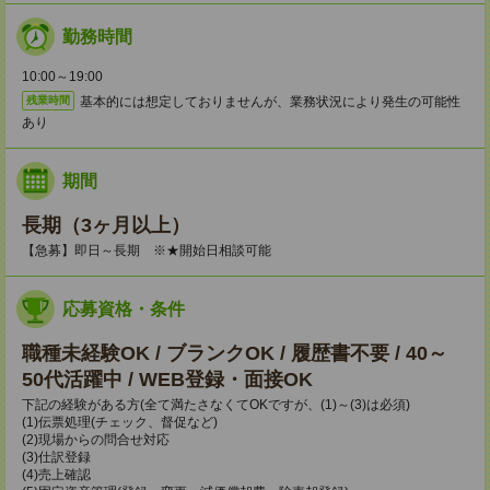
勤務時間
10:00～19:00
基本的には想定しておりませんが、業務状況により発生の可能性
残業時間
あり
期間
長期（3ヶ月以上）
【急募】即日～長期 ※★開始日相談可能
応募資格・条件
職種未経験OK / ブランクOK / 履歴書不要 / 40～
50代活躍中 / WEB登録・面接OK
下記の経験がある方(全て満たさなくてOKですが、(1)～(3)は必須)
(1)伝票処理(チェック、督促など)
(2)現場からの問合せ対応
(3)仕訳登録
(4)売上確認