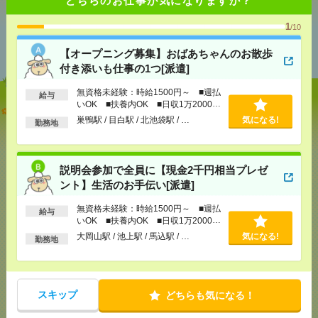
1
/10
あなたの閲覧履歴からの
おすすめ
【オープニング募集】おばあちゃんのお散歩
付き添いも仕事の1つ[派遣]
無資格未経験：時給1500円～ ■週払
給与
いOK ■扶養内OK ■日収1万2000円
【オープニング募集】おばあちゃんのお散歩付き添
以上
巣鴨駅 / 目白駅 / 北池袋駅 / …
気になる!
いも仕事の1つ[派遣]
勤務地
[給 与]
無資格未経験：時給1500円～ ■週払い
OK ■扶養内OK ■日収1万2000円以上
説明会参加で全員に【現金2千円相当プレゼ
[交通費]
交通費全額支給
気になる！
ント】生活のお手伝い[派遣]
[勤務地]
巣鴨駅
/
目白駅
/
北池袋駅
/
…
無資格未経験：時給1500円～ ■週払
給与
いOK ■扶養内OK ■日収1万2000円
説明会参加で全員に【現金2千円相当プレゼント】生
以上
大岡山駅 / 池上駅 / 馬込駅 / …
気になる!
活のお手伝い[派遣]
勤務地
[給 与]
無資格未経験：時給1500円～ ■週払い
OK ■扶養内OK ■日収1万2000円以上
[交通費]
交通費全額支給
スキップ
どちらも気になる！
気になる！
[勤務地]
大岡山駅
/
池上駅
/
馬込駅
/
…