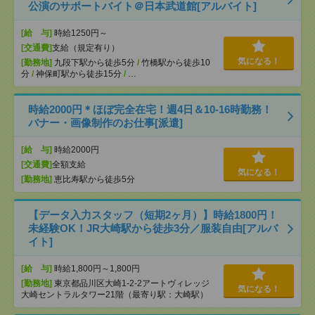
公演のサポートバイト＠日本武道館[アルバイト]
[給 与]
時給1250円～
[交通費]
支給（規定有り）
気になる！
[勤務地]
九段下駅から徒歩5分
/
竹橋駅から徒歩10
分
/
神保町駅から徒歩15分
/
…
時給2000円＊ほぼ完全在宅！週4日＆10-16時勤務！
バナー・画像制作のお仕事[派遣]
[給 与]
時給2000円
[交通費]
全額支給
気になる！
[勤務地]
恵比寿駅から徒歩5分
【データ入力スタッフ（短期2ヶ月）】時給1800円！
未経験OK！JR大崎駅から徒歩3分／服装自由[アルバ
イト]
[給 与]
時給1,800円～1,800円
[勤務地]
東京都品川区大崎1-2-2アートヴィレッジ
気になる！
大崎セントラルタワー21階（最寄り駅：大崎駅）