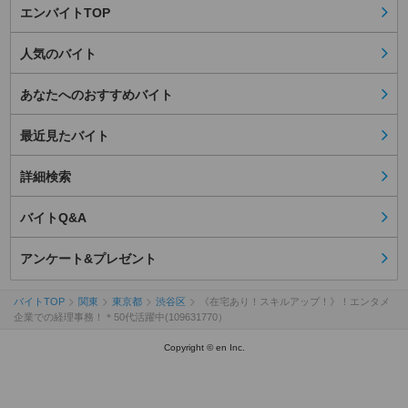
エンバイトTOP
人気のバイト
あなたへのおすすめバイト
最近見たバイト
詳細検索
バイトQ&A
アンケート&プレゼント
バイトTOP
関東
東京都
渋谷区
《在宅あり！スキルアップ！》！エンタメ
企業での経理事務！＊50代活躍中(109631770）
Copyright © en Inc.