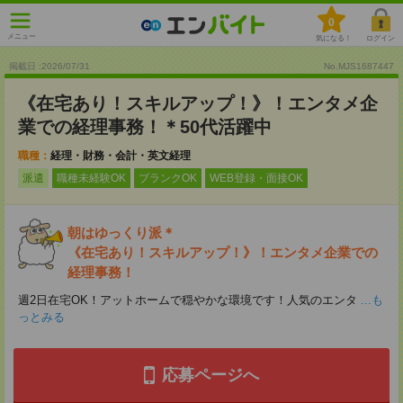
0
メニュー
気になる！
ログイン
掲載日 :2026
/
07
/
31
No.MJS1687447
《在宅あり！スキルアップ！》！エンタメ企
業での経理事務！＊50代活躍中
職種：
経理・財務・会計・英文経理
派遣
職種未経験OK
ブランクOK
WEB登録・面接OK
朝はゆっくり派＊
《在宅あり！スキルアップ！》！エンタメ企業での
経理事務！
週2日在宅OK！アットホームで穏やかな環境です！人気のエンタ
...も
っとみる
応募ページへ