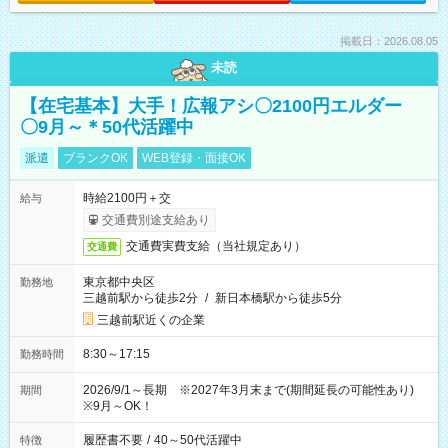
掲載日：2026.08.05
未読
【在宅基本】大手！広報アシ〇2100円エルダー
〇9月～＊50代活躍中
派遣
ブランクOK
WEB登録・面接OK
時給2100円＋交
給与
交通費別途支給あり
交通費実費支給（当社規定あり）
交通費
東京都中央区
勤務地
三越前駅から徒歩2分
/
新日本橋駅から徒歩5分
三越前駅近くの企業
8:30～17:15
勤務時間
2026/9/1～長期 ※2027年3月末まで(期間延長の可能性あり)
期間
※9月～OK！
履歴書不要
/
40～50代活躍中
特徴