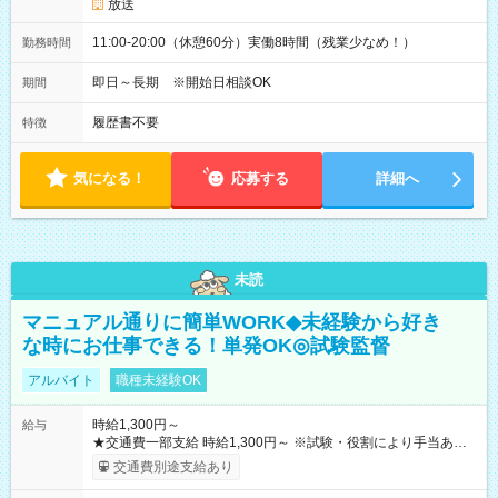
放送
11:00-20:00（休憩60分）実働8時間（残業少なめ！）
勤務時間
即日～長期 ※開始日相談OK
期間
履歴書不要
特徴
気になる！
応募する
詳細へ
未読
マニュアル通りに簡単WORK◆未経験から好き
な時にお仕事できる！単発OK◎試験監督
アルバイト
職種未経験OK
時給1,300円～
給与
★交通費一部支給 時給1,300円～ ※試験・役割により手当あり
※勤務回数により昇給あり 【即給（前払い）オプションあ
交通費別途支給あり
り！】 希望される場合、勤務から1週間ほどで給与の一部を受け
取れます。 ※手数料418円がかかります。 【過去試験日の収入