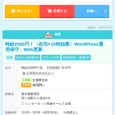
気になる！
応募する
詳細へ
掲載日：2026.08.07
未読
時給2000円！〈在宅×10時始業〉WordPress運
用保守・Web更新
派遣
社会人未経験OK
ブランクOK
WEB登録・面接OK
時給2000円+交 【月収例】32万円
給与
交通費別途支給あり
交通費支給
交通費
30万円～
月収例
東京都新宿区
勤務地
四ツ谷駅から徒歩1分
インターネット関連サービス企業
10:00～19:00（休憩:60分） ※残業なし
勤務時間