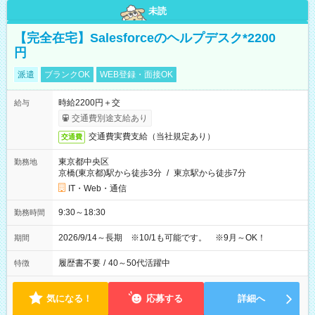
未読
【完全在宅】Salesforceのヘルプデスク*2200
円
派遣
ブランクOK
WEB登録・面接OK
時給2200円＋交
給与
交通費別途支給あり
交通費実費支給（当社規定あり）
交通費
東京都中央区
勤務地
京橋(東京都)駅から徒歩3分
/
東京駅から徒歩7分
IT・Web・通信
9:30～18:30
勤務時間
2026/9/14～長期 ※10/1も可能です。 ※9月～OK！
期間
履歴書不要
/
40～50代活躍中
特徴
気になる！
応募する
詳細へ