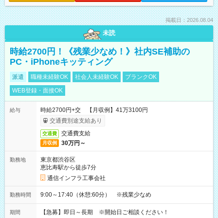
掲載日：2026.08.04
未読
時給2700円！《残業少なめ！》社内SE補助の
PC・iPhoneキッティング
派遣
職種未経験OK
社会人未経験OK
ブランクOK
WEB登録・面接OK
時給2700円+交 【月収例】41万3100円
給与
交通費別途支給あり
交通費支給
交通費
30万円～
月収例
東京都渋谷区
勤務地
恵比寿駅から徒歩7分
通信インフラ工事会社
9:00～17:40（休憩:60分） ※残業少なめ
勤務時間
【急募】即日～長期 ※開始日ご相談ください！
期間