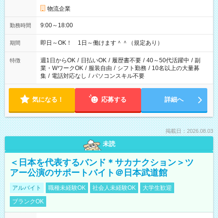
物流企業
9:00～18:00
勤務時間
即日～OK！ 1日～働けます＾＾（規定あり）
期間
週1日からOK
/
日払いOK
/
履歴書不要
/
40～50代活躍中
/
副
特徴
業・WワークOK
/
服装自由
/
シフト勤務
/
10名以上の大量募
集
/
電話対応なし
/
パソコンスキル不要
気になる！
応募する
詳細へ
掲載日：2026.08.03
未読
＜日本を代表するバンド＊サカナクション＞ツ
アー公演のサポートバイト＠日本武道館
アルバイト
職種未経験OK
社会人未経験OK
大学生歓迎
ブランクOK