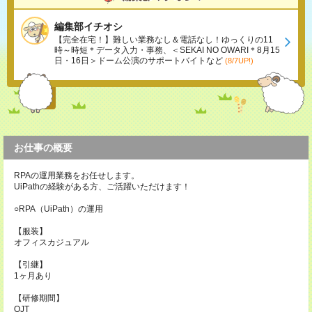
編集部イチオシ
【完全在宅！】難しい業務なし＆電話なし！ゆっくりの11
時～時短＊データ入力・事務、＜SEKAI NO OWARI＊8月15
日・16日＞ドーム公演のサポートバイトなど
(8/7UP!)
お仕事の概要
RPAの運用業務をお任せします。
UiPathの経験がある方、ご活躍いただけます！
○RPA（UiPath）の運用
【服装】
オフィスカジュアル
【引継】
1ヶ月あり
【研修期間】
OJT