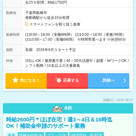
合25％割増：時給1750円
千葉県船橋市
勤務地
南船橋駅から徒歩10分程度
スマートフォンを取り扱う倉庫
(1)9:00～18:00（実働8時間） (2)10:00～18:00（実働7時間）
勤務時間
(3)10:00～17:00（実働6時間） ※時間帯選べます ※休憩60分
長期 2026年9月スタート予定
期間
日払いOK
/
履歴書不要
/
40～50代活躍中
/
副業・WワークOK
/
特徴
シフト勤務
/
10名以上の大量募集
気になる！
応募する
詳細へ
掲載日：2026.08.07
未読
時給2600円＊ほぼ在宅！週3～4日＆16時迄
OK！補助金申請のサポート業務
派遣
職種未経験OK
ブランクOK
WEB登録・面接OK