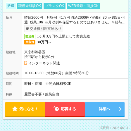
派遣
職種未経験OK
ブランクOK
WEB登録・面接OK
時給2600円 月収例 41万円 時給2600円×実働7h30m×週5日×4
給与
週+残業10h ※月収例を保証するものではありません。※給与即
受取りサービス利用可（利用条件有）
交通費別途支給あり
1ヶ月3万円を上限として実費支給
交通費
30万円～
月収例
東京都渋谷区
勤務地
渋谷駅から徒歩1分
インターネット関連
10:00-18:30（休憩60分）実働7時間30分
勤務時間
即日～長期 ※開始日相談OK
期間
履歴書不要
/
服装自由
特徴
気になる！
応募する
詳細へ
掲載日：2026.08.04