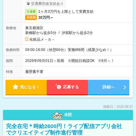
ービス利用可（利用条件有）
交通費別途支給あり
1ヶ月3万円を上限として実費支給
交通費
30万円～
月収例
東京都港区
勤務地
新橋駅から徒歩5分
/
汐留駅から徒歩2分
化粧品メ－カ－
09:00-18:00（休憩60分）実働8時間（残業少なめ！）
勤務時間
2026年09月01日～長期 ※開始日相談OK ※9月～！
期間
履歴書不要
特徴
気になる！
応募する
詳細へ
掲載日：2026.08.07
未読
完全在宅＊時給2600円！ライブ配信アプリ会社
でクリエイティブ制作進行管理