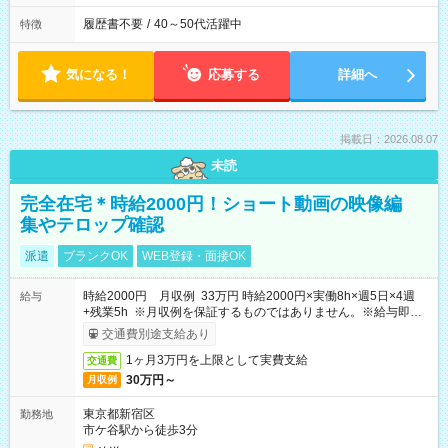
履歴書不要
/
40～50代活躍中
特徴
気になる！
応募する
詳細へ
掲載日：2026.08.07
未読
完全在宅＊時給2000円！ショート動画の映像編
集やテロップ確認
派遣
ブランクOK
WEB登録・面接OK
時給2000円 月収例 33万円 時給2000円×実働8h×週5日×4週
給与
+残業5h ※月収例を保証するものではありません。※給与即受
取りサービス利用可（利用条件有）
交通費別途支給あり
1ヶ月3万円を上限として実費支給
交通費
30万円～
月収例
東京都新宿区
勤務地
市ケ谷駅から徒歩3分