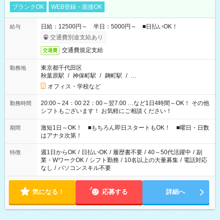
ブランクOK
WEB登録・面接OK
日給：12500円～ 半日：5000円～ ■日払いOK！
給与
交通費別途支給あり
交通費規定支給
交通費
東京都千代田区
勤務地
秋葉原駅
/
神保町駅
/
麹町駅
/
…
オフィス・学校など
20:00～24：00 22：00～翌7:00 …など1日4時間～OK！ その他
勤務時間
シフトもございます！ お気軽にご相談ください！
激短1日～OK！ ■もちろん即日スタートもOK！ ■曜日・日数
期間
はアナタ次第！
週1日からOK
/
日払いOK
/
履歴書不要
/
40～50代活躍中
/
副
特徴
業・WワークOK
/
シフト勤務
/
10名以上の大量募集
/
電話対応
なし
/
パソコンスキル不要
気になる！
応募する
詳細へ