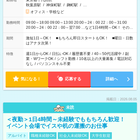
東京都千代田区
勤務地
秋葉原駅
/
神保町駅
/
麹町駅
/
…
オフィス・学校など
09:00～18:00 09:00～13:00 20:00～24：00 22：00～31:00
勤務時間
20:00～24：00 22：00～翌7:00 …など1日4時間～OK！ その他
シフトもございます！ お気軽にご相談ください！
激短1日～OK！ ■もちろん即日スタートもOK！ ■曜日・日数
期間
はアナタ次第！
週1日からOK
/
日払いOK
/
履歴書不要
/
40～50代活躍中
/
副
特徴
業・WワークOK
/
シフト勤務
/
10名以上の大量募集
/
電話対応
なし
/
パソコンスキル不要
気になる！
応募する
詳細へ
掲載日：2026.08.05
未読
＜夜勤＞1日4時間～未経験でももちろん歓迎！
イベント会場でイスや机の運搬のお仕事
アルバイト
職種未経験OK
社会人未経験OK
大学生歓迎