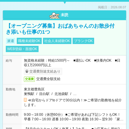
掲載日：2026.08.07
未読
【オープニング募集】おばあちゃんのお散歩付
き添いも仕事の1つ
派遣
職種未経験OK
社会人未経験OK
ブランクOK
WEB登録・面接OK
無資格未経験：時給1500円～ ■週払いOK ■扶養内OK ■日
給与
収1万2000円以上
交通費別途支給あり
交通費全額支給
交通費
東京都豊島区
勤務地
巣鴨駅
/
目白駅
/
北池袋駅
/
…
≪自宅からドアtoドアで30分以内！≫ご希望の勤務地を紹介
します。
9:00～18:00（休憩60分） ■ご希望があれば下記シフトもOK！
勤務時間
早番 7:00～16:00 遅番 10:00～19:00 夜勤 16:30～翌9:30 「家族
と休みを合わせたい」 「余裕を持って夕飯の準備がしたい」
「できれば残業はしたくない」 など、ご希望を教えてください