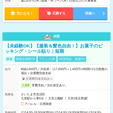
週1日からOK / 副業・WワークOK / 10名以上の大量募集
特徴
気になる！
応募する
詳細へ
未読
【未経験OK】【服装＆髪色自由！】お菓子のピ
ッキング・シール貼り｜短期
派遣
職種未経験OK
ブランクOK
WEB登録・面接OK
時給1400円／月収例：117,600円＝1,400円×4時間×21日勤務の
給与
場合＋交通費別途支給
交通費別途支給あり
実費支給／当社規定あり。
交通費
さいたま市見沼区
勤務地
七里駅から車6分
/
大宮公園駅
/
大宮(埼玉県)駅
アパレル・日用雑貨
(1)14:00-18:00(休憩0分) (2)14:00-19:00(休憩0分) (3)14:00-
勤務時間