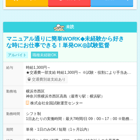
未読
マニュアル通りに簡単WORK◆未経験から好き
な時にお仕事できる！単発OK◎試験監督
アルバイト
職種未経験OK
時給1,300円～
給与
★交通費一部支給 時給1,300円～ ※試験・役割により手当あり
※勤務回数により昇給あり 【即給（前払い）オプションあ
交通費別途支給あり
り！】 希望される場合、勤務から1週間ほどで給与の一部を受け
取れます。 ※手数料418円がかかります。 【過去試験日の収入
横浜市西区
勤務地
例】 ・河合塾模擬試験 8:30～17:30（休憩1時間） 時給1,300円
神奈川県横浜市西区高島（最寄り駅：横浜駅）
×8時間＝日収10,400円＋交通費 ※当日の役割により時給＋100
円の場合あり ・国家試験 7:00～13:30（休憩なし） 時給1,300
株式会社全国試験運営センター
円（役割手当＋100円）×6時間＝日収8,400円＋交通費 【試用期
間】試用期間なし
シフト制
勤務時間
1日あたりの実働時間：最大7時間/日 09：00～17：00 ※勤務時
間は 試験により異なります。
単発・1日のみOK / 短期（1ヶ月以内）
期間