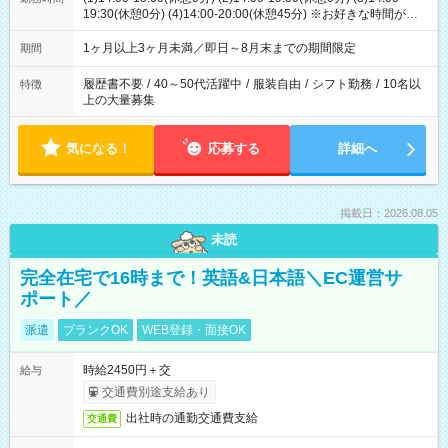
19:30(休憩0分) (4)14:00-20:00(休憩45分) ※お好きな時間が選べ
ます
1ヶ月以上3ヶ月未満／即日～8月末までの期間限定
期間
履歴書不要
/
40～50代活躍中
/
服装自由
/
シフト勤務
/
10名以
特徴
上の大量募集
気になる！
応募する
詳細へ
掲載日：2026.08.05
未読
完全在宅で16時まで！英語&日本語＼EC運営サ
ポート／
派遣
ブランクOK
WEB登録・面接OK
時給2450円＋交
給与
交通費別途支給あり
出社時の通勤交通費支給
交通費