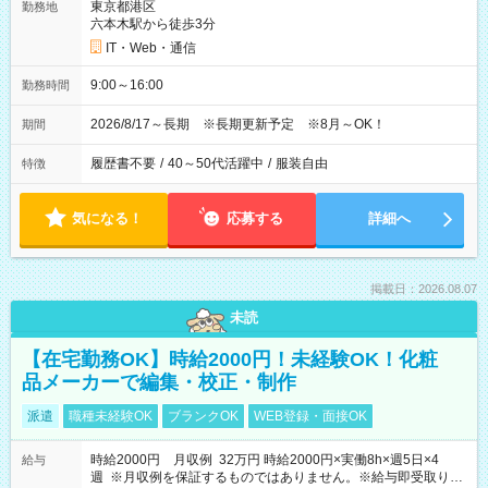
東京都港区
勤務地
六本木駅から徒歩3分
IT・Web・通信
9:00～16:00
勤務時間
2026/8/17～長期 ※長期更新予定 ※8月～OK！
期間
履歴書不要
/
40～50代活躍中
/
服装自由
特徴
気になる！
応募する
詳細へ
掲載日：2026.08.07
未読
【在宅勤務OK】時給2000円！未経験OK！化粧
品メーカーで編集・校正・制作
派遣
職種未経験OK
ブランクOK
WEB登録・面接OK
時給2000円 月収例 32万円 時給2000円×実働8h×週5日×4
給与
週 ※月収例を保証するものではありません。※給与即受取りサ