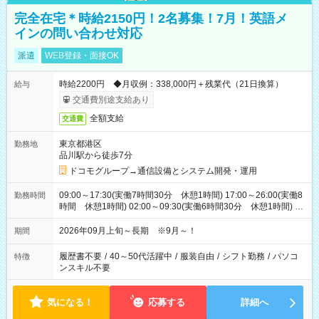
完全在宅＊時給2150円！2名募集！7月！英語メ
インの問い合わせ対応
派遣
WEB登録・面接OK
時給2200円 ◆月収例：338,000円＋残業代（21日換算）
給与
交通費別途支給あり
全額支給
交通費
東京都港区
勤務地
品川駅から徒歩7分
ドコモグループ→通信設備とシステム開発・運用
09:00～17:30(実働7時間30分 休憩1時間) 17:00～26:00(実働8
勤務時間
時間 休憩1時間) 02:00～09:30(実働6時間30分 休憩1時間) ※
日勤は就業時間1/夜勤は就業時間2.3を連続で行って頂きます
2026年09月上旬～長期 ※9月～！
期間
履歴書不要
/
40～50代活躍中
/
服装自由
/
シフト勤務
/
パソコ
特徴
ンスキル不要
気になる！
応募する
詳細へ