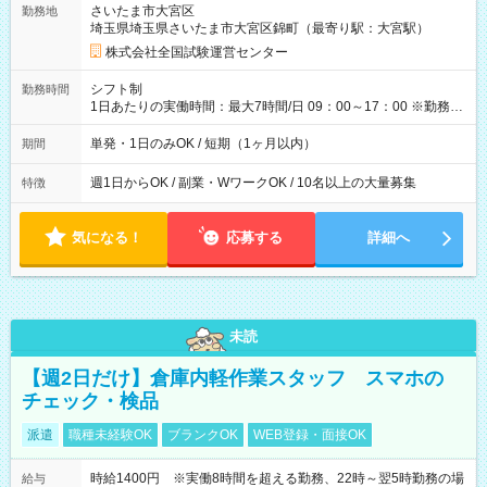
さいたま市大宮区
勤務地
例】 ・河合塾模擬試験 8:30～17:30（休憩1時間） 時給1,300円
埼玉県埼玉県さいたま市大宮区錦町（最寄り駅：大宮駅）
×8時間＝日収10,400円＋交通費 ※当日の役割により時給＋100
円の場合あり ・国家試験 7:00～13:30（休憩なし） 時給1,300
株式会社全国試験運営センター
円（役割手当＋100円）×6時間＝日収8,400円＋交通費 【試用期
間】試用期間なし
シフト制
勤務時間
1日あたりの実働時間：最大7時間/日 09：00～17：00 ※勤務時
間は 試験により異なります。
単発・1日のみOK / 短期（1ヶ月以内）
期間
週1日からOK / 副業・WワークOK / 10名以上の大量募集
特徴
気になる！
応募する
詳細へ
未読
【週2日だけ】倉庫内軽作業スタッフ スマホの
チェック・検品
派遣
職種未経験OK
ブランクOK
WEB登録・面接OK
時給1400円 ※実働8時間を超える勤務、22時～翌5時勤務の場
給与