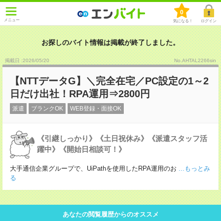
0
メニュー
気になる！
ログイン
お探しのバイト情報は掲載が終了しました。
掲載日 :2026
/
05
/
20
No.AHTAL2266sin
【NTTデータG】＼完全在宅／PC設定の1～2
日だけ出社！RPA運用⇒2800円
派遣
ブランクOK
WEB登録・面接OK
《引継しっかり》《土日祝休み》《派遣スタッフ活
躍中》《開始日相談可！》
大手通信企業グループで、UiPathを使用したRPA運用のお
...もっとみ
る
あなたの閲覧履歴からのオススメ