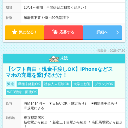
10/01～長期 ※開始日ご相談ください！
期間
履歴書不要
/
40～50代活躍中
特徴
気になる！
応募する
詳細へ
掲載日：2026.07.30
未読
【シフト自由・現金手渡しOK】iPhoneなどス
マホの充電を繋げるだけ！
派遣
職種未経験OK
社会人未経験OK
大学生歓迎
ブランクOK
WEB登録・面接OK
時給1414円～ ▼日払いOK（規定あり） ■初勤務手当あり
給与
※規定による
東京都新宿区
勤務地
新宿駅から徒歩
/
新宿三丁目駅から徒歩
/
高田馬場駅から徒歩
/
…