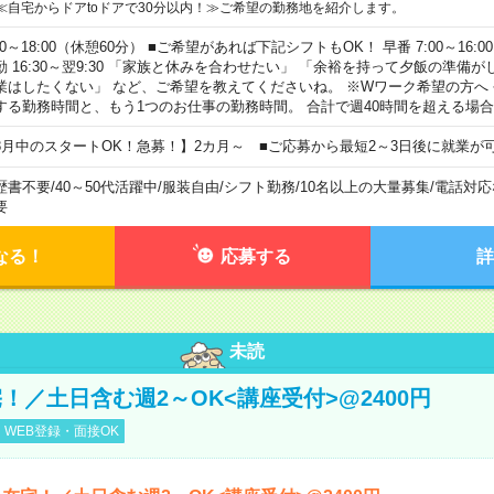
≪自宅からドアtoドアで30分以内！≫ご希望の勤務地を紹介します。
00～18:00（休憩60分） ■ご希望があれば下記シフトもOK！ 早番 7:00～16:00 遅
勤 16:30～翌9:30 「家族と休みを合わせたい」 「余裕を持って夕飯の準備
業はしたくない」 など、ご希望を教えてくださいね。 ※Wワーク希望の方へ
する勤務時間と、もう1つのお仕事の勤務時間。 合計で週40時間を超える場
8月中のスタートOK！急募！】2カ月～ ■ご応募から最短2～3日後に就業が
歴書不要
/
40～50代活躍中
/
服装自由
/
シフト勤務
/
10名以上の大量募集
/
電話対応
要
なる！
応募する
詳
未読
！／土日含む週2～OK<講座受付>@2400円
WEB登録・面接OK