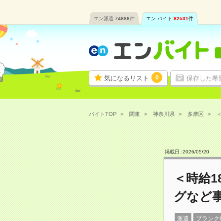
エン派遣
74686
件
エン バイト
82531
件
0
気になるリスト
保存した希
バイトTOP
関東
神奈川県
多摩区
＜
掲載日 :
2026
/
05
/
20
＜時給1
グなど
派遣
ブランク