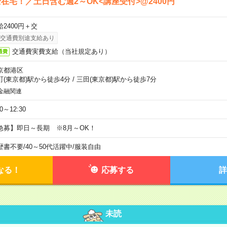
在宅！／土日含む週2～OK<講座受付>@2400円
給2400円＋交
交通費別途支給あり
交通費実費支給（当社規定あり）
通費
京都港区
町(東京都)駅から徒歩4分
/
三田(東京都)駅から徒歩7分
金融関連
30～12:30
急募】即日～長期 ※8月～OK！
歴書不要
/
40～50代活躍中
/
服装自由
なる！
応募する
詳
未読