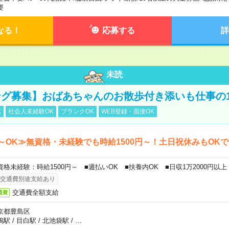
要
なる！
応募する
詳
未読
グ募集】おばあちゃんのお散歩付き添いも仕事の
K
社会人未経験OK
ブランクOK
WEB登録・面接OK
～OK≫無資格・未経験でも時給1500円～！土日祝休みもOK
資格未経験：時給1500円～ ■週払いOK ■扶養内OK ■日収1万2000円以上
交通費別途支給あり
交通費全額支給
通費
京都豊島区
鴨駅
/
目白駅
/
北池袋駅
/
…