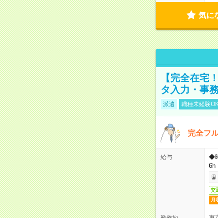
気に
【完全在宅！
タ入力・事
派遣
職種未経験O
完全フ
◆
給与
6h
交
月
東
勤務地