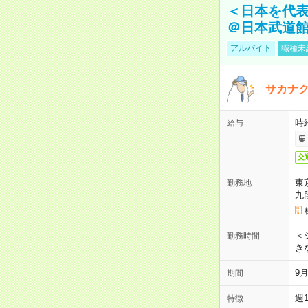
＜日本を代
＠日本武道
アルバイト
職種未
サカナク
時
給与
交
東
勤務地
九
＜シ
勤務時間
き
9
期間
週
特徴