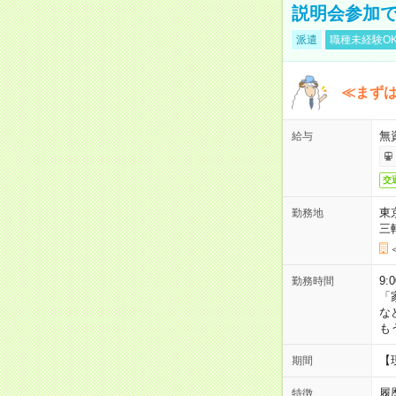
説明会参加で
派遣
職種未経験O
≪まずは
無
給与
交
東
勤務地
三
9:
勤務時間
「
な
も
【
期間
履
特徴