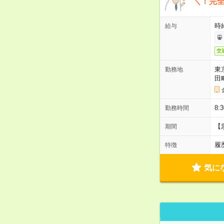
＼！完全
時
給与
交
東
勤務地
田
8:
勤務時間
【
期間
履
特徴
気に