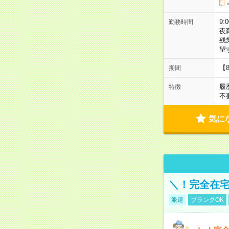
9:
勤務時間
夜
残
望
【
期間
履
特徴
不
気に
＼！完全在宅
派遣
ブランクOK