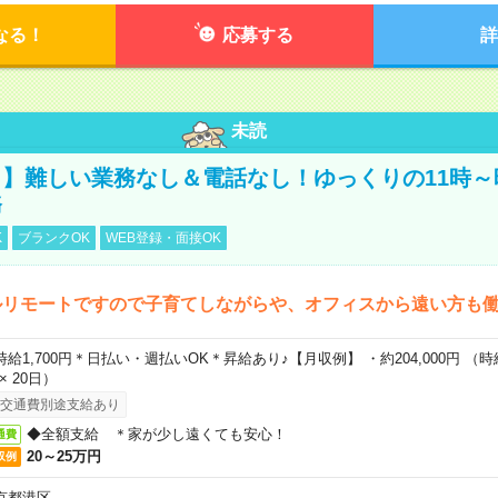
なる！
応募する
詳
未読
】難しい業務なし＆電話なし！ゆっくりの11時～
務
K
ブランクOK
WEB登録・面接OK
ルリモートですので子育てしながらや、オフィスから遠い方も
時給1,700円＊日払い・週払いOK＊昇給あり♪【月収例】 ・約204,000円 （時給1
 × 20日）
交通費別途支給あり
◆全額支給 ＊家が少し遠くても安心！
通費
20～25万円
収例
京都港区