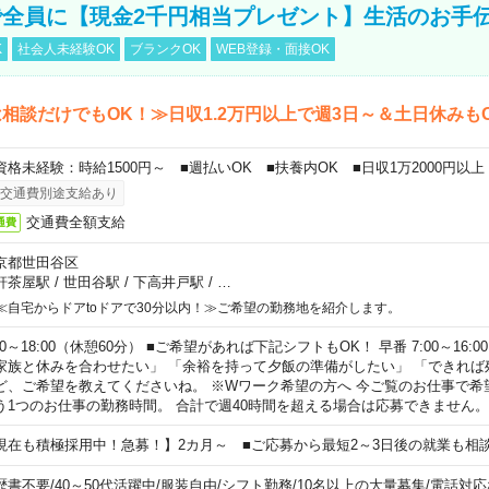
全員に【現金2千円相当プレゼント】生活のお手
K
社会人未経験OK
ブランクOK
WEB登録・面接OK
相談だけでもOK！≫日収1.2万円以上で週3日～＆土日休みも
資格未経験：時給1500円～ ■週払いOK ■扶養内OK ■日収1万2000円以上
交通費別途支給あり
交通費全額支給
通費
京都世田谷区
軒茶屋駅
/
世田谷駅
/
下高井戸駅
/
…
≪自宅からドアtoドアで30分以内！≫ご希望の勤務地を紹介します。
00～18:00（休憩60分） ■ご希望があれば下記シフトもOK！ 早番 7:00～16:00 遅
家族と休みを合わせたい」 「余裕を持って夕飯の準備がしたい」 「できれば
ど、ご希望を教えてくださいね。 ※Wワーク希望の方へ 今ご覧のお仕事で希
う1つのお仕事の勤務時間。 合計で週40時間を超える場合は応募できません。
現在も積極採用中！急募！】2カ月～ ■ご応募から最短2～3日後の就業も相
歴書不要
/
40～50代活躍中
/
服装自由
/
シフト勤務
/
10名以上の大量募集
/
電話対応