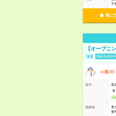
不
気に
【オープニン
派遣
職種未経験O
≪週3日
無
給与
交
東
勤務地
巣