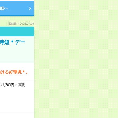
細へ
掲載日：2026.07.29
時短＊デー
働ける好環境＊。
,700円 × 実働