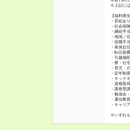
※上記に
【福利厚
・昇給あり
・社会保
・継続手当
・地域／住
・役職手
・単身赴
・転任旅
・引越補
・寮・社宅
・育児・介
・定年制度
・キック
・資格取得
・講座受
・勉強会
・通信教育、
・キャリ
※いずれ