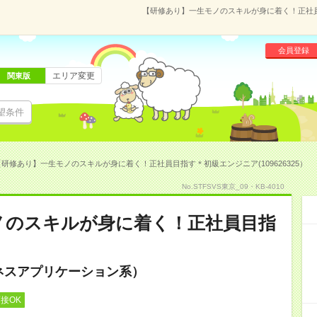
【研修あり】一生モノのスキルが身に着く！正社員目
会員登録
エリア変更
関東版
望条件
【研修あり】一生モノのスキルが身に着く！正社員目指す＊初級エンジニア(109626325）
No.STFSVS東京_09・KB-4010
ノのスキルが身に着く！正社員目指
ネスアプリケーション系）
接OK