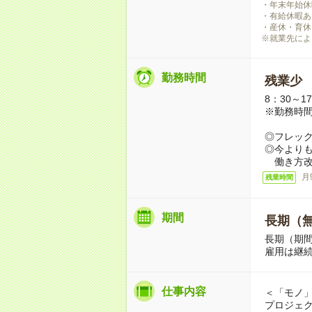
・年末年始休
・有給休暇あ
・産休・育休
※就業先によ
勤務時間
残業少
8：30～1
※勤務時
◎フレッ
◎今より
働き方改
月
残業時間
期間
長期（
長期（期
雇用は継
仕事内容
＜「モノ」
プロジェ