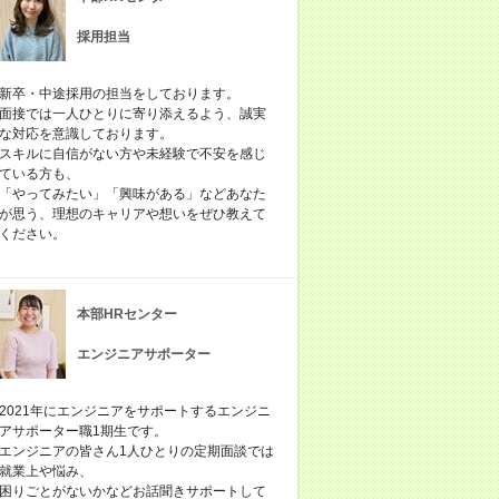
採用担当
新卒・中途採用の担当をしております。
面接では一人ひとりに寄り添えるよう、誠実
な対応を意識しております。
スキルに自信がない方や未経験で不安を感じ
ている方も、
「やってみたい」「興味がある」などあなた
が思う、理想のキャリアや想いをぜひ教えて
ください。
本部HRセンター
エンジニアサポーター
2021年にエンジニアをサポートするエンジニ
アサポーター職1期生です。
エンジニアの皆さん1人ひとりの定期面談では
就業上や悩み、
困りごとがないかなどお話聞きサポートして