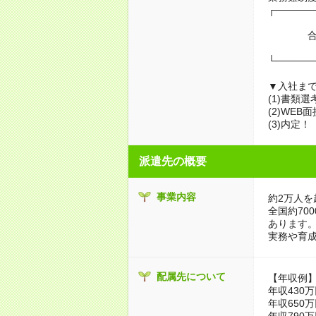
┌─────
合算1年
└─────
▼入社ま
(1)書類
(2)WEB
(3)内定！
派遣先の概要
事業内容
約2万人を
全国約70
あります
実務や育
配属先について
【年収例
年収430万
年収650万
年収790万