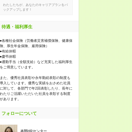
わたしたちが、あなたのキャリアプランをバ
ックアップします！
待遇・福利厚生
●各種社会保険（労働者災害補償保険、健康保
険、厚生年金保険、雇用保険）
●有給休暇
●慶弔休暇
●通勤手当（全額支給）など充実した福利厚生
をご用意しています。
また、優秀社員表彰や永年勤続表彰の制度も
導入しています。優秀な実績をおさめた社員
に対して、各部門で年2回表彰したり、長年に
わたりご活躍いただいた社員を表彰する制度
があります。
フォローについて
本部HRセンター