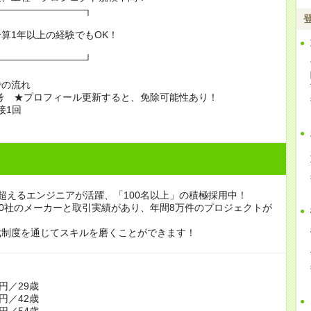
─────────────┐
以上の経験でもOK！
─────────────┘
での流れ
選考 ★プロフィール更新すると、免除可能性あり！
面接1回
超えるエンジニアが活躍、「100名以上」の積極採用中！
00社のメーカーと取引実績があり、年間8万件のプロジェクトが
。
成制度を通じてスキルを磨くことができます！
】
円／29歳
円／42歳
円／54歳