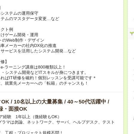
例
務システムの運用保守
ステムのマスタデータ変更…など
ェクト例
向けゲーム開発・運用
トのWeb制作・デザイン
車メーカーの社内DX化の推進
ドサービスを活用したシステム開発…など
研修】
e-ラーニング講座は800種類以上！
リ・システム開発などITスキルが身につきます。
ればIT研修を確約！個別レッスンを受講可能です＊
は、就業先メーカーへの「転籍」のチャンスも！
K / 10名以上の大量募集 / 40～50代活躍中 /
録・面接OK
ア経験 1年以上（微経験もOK）
グラマは勿論、ネットワーク、サーバ、ヘルプデスク、テスト
度、工程・プロジェクト規模不問！