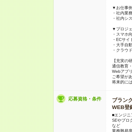
▼お仕事
・社内業
・社内シ
▼プロジ
・スマホ
・ECサイ
・大手自動
・クラウ
【充実の
通信教育・
Webアプ
ご希望があ
将来的に
応募資格・条件
ブランクO
WEB登
■エンジニ
SEやプロ
など
業務難易