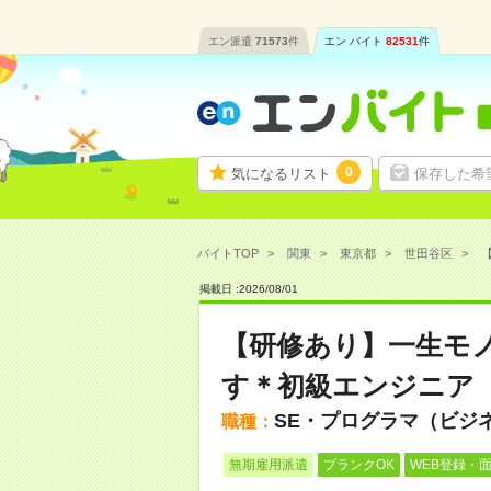
エン派遣
71573
件
エン バイト
82531
件
0
気になるリスト
保存した希
バイトTOP
関東
東京都
世田谷区
掲載日 :
2026
/
08
/
01
【研修あり】一生モ
す＊初級エンジニア
SE・プログラマ（ビジ
職種：
無期雇用派遣
ブランクOK
WEB登録・面