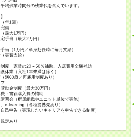
は平均残業時間分の残業代を含んでいます。
生】
（年1回）
険完備
（最大1万円）
宅手当（最大2万円）
当
任手当（1万円／単身赴任時に毎月支給）
費（実費支給）
助
制度 家賃の20～50％補助、入居費用全額補助
護休業（入社1年未満は除く）
（満60歳／再雇用制度あり）
オフ
奨励金制度（最大30万円）
講費・書籍購入費の補助
・講習会（所属組織やユニット単位で実施）
e-learning（各種提携先あり）
ア自己申告（実現したいキャリアを申告できる制度）
も規定あり