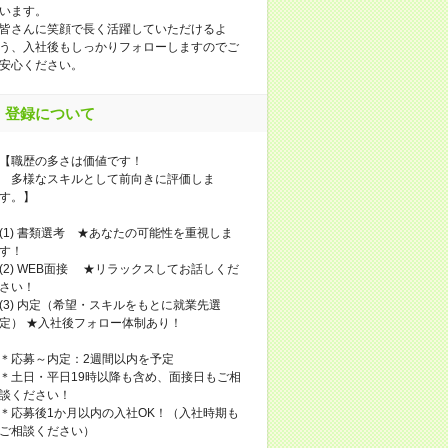
います。
皆さんに笑顔で長く活躍していただけるよ
う、入社後もしっかりフォローしますのでご
安心ください。
登録について
【職歴の多さは価値です！
多様なスキルとして前向きに評価しま
す。】
(1) 書類選考 ★あなたの可能性を重視しま
す！
(2) WEB面接 ★リラックスしてお話しくだ
さい！
(3) 内定（希望・スキルをもとに就業先選
定） ★入社後フォロー体制あり！
＊応募～内定：2週間以内を予定
＊土日・平日19時以降も含め、面接日もご相
談ください！
＊応募後1か月以内の入社OK！（入社時期も
ご相談ください）