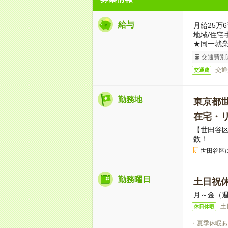
給与
月給25万
地域/住宅
★同一就業
交通費別
交通
交通費
勤務地
東京都
在宅・
【世田谷
数！
世田谷区
勤務曜日
土日祝
月～金（週
土
休日休暇
・夏季休暇あ