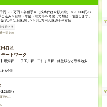
6千円～55万円＋各種手当（残業代は全額支給）※20,000円の
手当込み※経験・年齢・能力等を考慮して加給・優遇します。
先で1年以上継続したら月1万円の継続手当支給
途支給あり
費全額支給
世田谷区
リモートワーク
区】用賀駅・二子玉川駅・三軒茶屋駅・経堂駅など勤務地多
にある企業
休
休2日制）
日祝休み
り