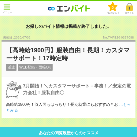
0
メニュー
気になる！
ログイン
お探しのバイト情報は掲載が終了しました。
掲載日 :2026
/
07
/
02
No.TMPE26-0377688
【高時給1900円】服装自由！長期！カスタマ
ーサポート！17時定時
派遣
WEB登録・面接OK
7月開始！＼カスタマーサポート＋事務！／安定の電
力会社！服装自由〇
高時給1900円！収入面もばっちり！長期就業にもおすすめ＊お
...もっ
とみる
あなたの閲覧履歴からのオススメ