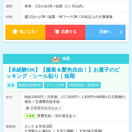
間は 試験により異なります。
単発・1日のみOK / 短期（1ヶ月以内）
期間
週1日からOK / 副業・WワークOK / 10名以上の大量募集
特徴
気になる！
応募する
詳細へ
未読
【未経験OK】【服装＆髪色自由！】お菓子のピ
ッキング・シール貼り｜短期
派遣
職種未経験OK
ブランクOK
WEB登録・面接OK
時給1400円／月収例：117,600円＝1,400円×4時間×21日勤務の
給与
場合＋交通費別途支給
交通費別途支給あり
実費支給／当社規定あり。
交通費
さいたま市見沼区
勤務地
七里駅から車6分
/
大宮公園駅
/
大宮(埼玉県)駅