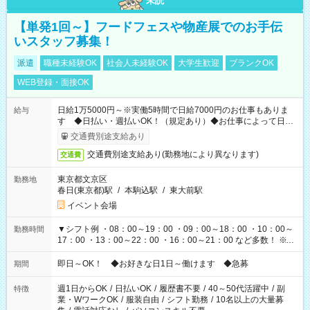
未読
【単発1回～】フードフェスや物産展でのお手伝
いスタッフ募集！
派遣
職種未経験OK
社会人未経験OK
大学生歓迎
ブランクOK
WEB登録・面接OK
日給1万5000円～※実働5時間で日給7000円のお仕事もありま
給与
す ◆日払い・週払いOK！（規定あり）◆お仕事によって日給
も異なります
交通費別途支給あり
交通費別途支給あり(勤務地により異なります)
交通費
東京都文京区
勤務地
春日(東京都)駅
/
本駒込駅
/
東大前駅
イベント会場
▼シフト例 ・08：00～19：00 ・09：00～18：00 ・10：00～
勤務時間
17：00 ・13：00～22：00 ・16：00～21：00 など多数！ ※お
仕事により勤務時間が異なります
即日～OK！ ◆お好きな日1日～働けます ◆急募
期間
週1日からOK
/
日払いOK
/
履歴書不要
/
40～50代活躍中
/
副
特徴
業・WワークOK
/
服装自由
/
シフト勤務
/
10名以上の大量募