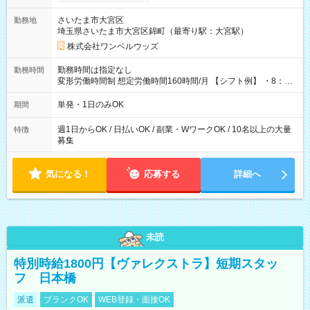
ンビニATMから 日払い分を引き落とせます！ 【試用期間】試
用期間なし
さいたま市大宮区
勤務地
埼玉県さいたま市大宮区錦町（最寄り駅：大宮駅）
株式会社ワンベルウッズ
勤務時間は指定なし
勤務時間
変形労働時間制 想定労働時間160時間/月 【シフト例】 ・8：00
～21：00
単発・1日のみOK
期間
週1日からOK / 日払いOK / 副業・WワークOK / 10名以上の大量
特徴
募集
気になる！
応募する
詳細へ
未読
特別時給1800円【ヴァレクストラ】短期スタッ
フ 日本橋
派遣
ブランクOK
WEB登録・面接OK