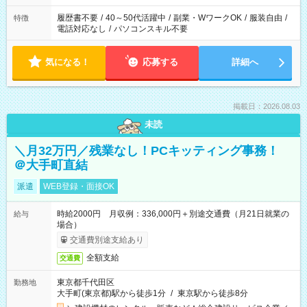
履歴書不要
/
40～50代活躍中
/
副業・WワークOK
/
服装自由
/
特徴
電話対応なし
/
パソコンスキル不要
気になる！
応募する
詳細へ
掲載日：2026.08.03
未読
＼月32万円／残業なし！PCキッティング事務！
＠大手町直結
派遣
WEB登録・面接OK
時給2000円 月収例：336,000円＋別途交通費（月21日就業の
給与
場合）
交通費別途支給あり
全額支給
交通費
東京都千代田区
勤務地
大手町(東京都)駅から徒歩1分
/
東京駅から徒歩8分