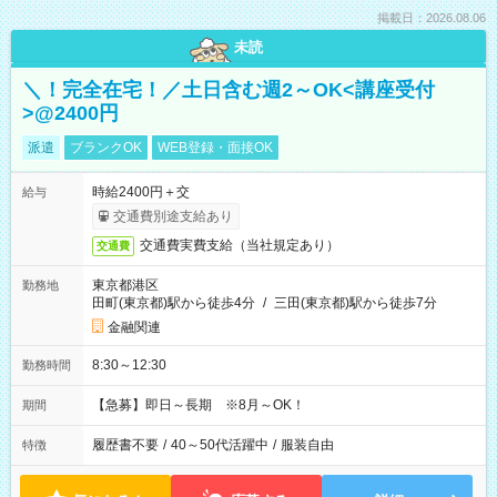
掲載日：2026.08.06
未読
＼！完全在宅！／土日含む週2～OK<講座受付
>@2400円
派遣
ブランクOK
WEB登録・面接OK
時給2400円＋交
給与
交通費別途支給あり
交通費実費支給（当社規定あり）
交通費
東京都港区
勤務地
田町(東京都)駅から徒歩4分
/
三田(東京都)駅から徒歩7分
金融関連
8:30～12:30
勤務時間
【急募】即日～長期 ※8月～OK！
期間
履歴書不要
/
40～50代活躍中
/
服装自由
特徴