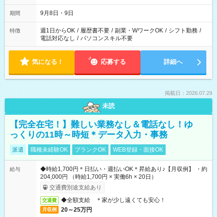
時間は変更となる可能性があります
9月8日・9日
期間
週1日からOK
/
履歴書不要
/
副業・WワークOK
/
シフト勤務
/
特徴
電話対応なし
/
パソコンスキル不要
気になる！
応募する
詳細へ
掲載日：2026.07.29
未読
【完全在宅！】難しい業務なし＆電話なし！ゆ
っくりの11時～時短＊データ入力・事務
派遣
職種未経験OK
ブランクOK
WEB登録・面接OK
◆時給1,700円＊日払い・週払いOK＊昇給あり♪【月収例】 ・約
給与
204,000円 （時給1,700円 × 実働6h × 20日）
交通費別途支給あり
◆全額支給 ＊家が少し遠くても安心！
交通費
20～25万円
月収例