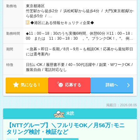
東京都港区
勤務地
竹芝駅から徒歩2分
/
浜松町駅から徒歩4分
/
大門(東京都)駅か
ら徒歩5分
/
…
◆港区にある情報セキュリティ企業◆
◆11：00～18：30のうち実働6時間、休憩60分 ※11：00～18：
勤務時間
00 または 11：30～18：30 。*。ブランクOK！。*。 例え
ば前職が、 在宅/財団法人/事務/コールセンター/受付/販売/カフェ
スタッフ スイーツ販売/ホテルフロント/化粧品販売/など 様々な
＜急募＞即日～長期／8月～9月～も相談OK！応募から最短即日
期間
業界から入社して活躍されています♪
には選考案内♪
日払いOK
/
履歴書不要
/
40～50代活躍中
/
副業・WワークOK
/
特徴
服装自由
/
電話対応なし
気になる！
応募する
詳細へ
掲載日：2026.08.05
未読
【NTTグループ】＼フルリモOK／月56万↑モニ
タリング検討・検証など