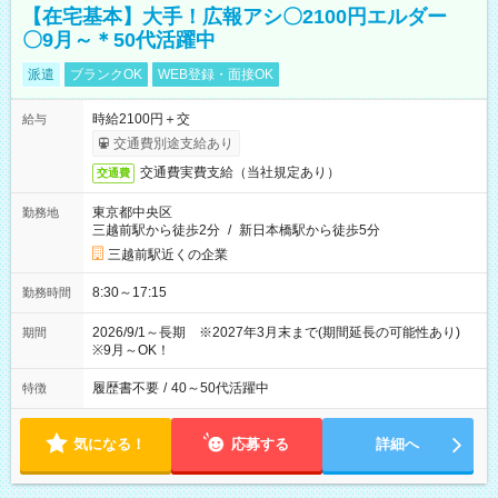
【在宅基本】大手！広報アシ〇2100円エルダー
〇9月～＊50代活躍中
派遣
ブランクOK
WEB登録・面接OK
時給2100円＋交
給与
交通費別途支給あり
交通費実費支給（当社規定あり）
交通費
東京都中央区
勤務地
三越前駅から徒歩2分
/
新日本橋駅から徒歩5分
三越前駅近くの企業
8:30～17:15
勤務時間
2026/9/1～長期 ※2027年3月末まで(期間延長の可能性あり)
期間
※9月～OK！
履歴書不要
/
40～50代活躍中
特徴
気になる！
応募する
詳細へ