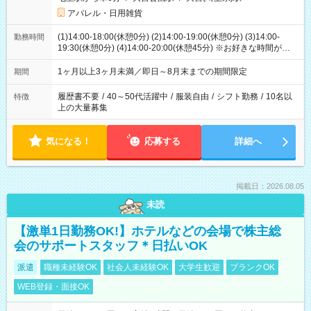
アパレル・日用雑貨
(1)14:00-18:00(休憩0分) (2)14:00-19:00(休憩0分) (3)14:00-
勤務時間
19:30(休憩0分) (4)14:00-20:00(休憩45分) ※お好きな時間が選べ
ます
1ヶ月以上3ヶ月未満／即日～8月末までの期間限定
期間
履歴書不要
/
40～50代活躍中
/
服装自由
/
シフト勤務
/
10名以
特徴
上の大量募集
気になる！
応募する
詳細へ
掲載日：2026.08.05
未読
【激単1日勤務OK!】ホテルなどの会場で株主総
会のサポートスタッフ＊日払いOK
派遣
職種未経験OK
社会人未経験OK
大学生歓迎
ブランクOK
WEB登録・面接OK