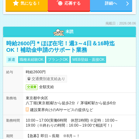
気になる！
応募する
詳細へ
掲載日：2026.08.06
未読
時給2600円＊ほぼ在宅！週3～4日＆16時迄
OK！補助金申請のサポート業務
派遣
職種未経験OK
ブランクOK
WEB登録・面接OK
時給2600円
給与
交通費別途支給あり
全額支給
交通費
東京都中央区
勤務地
八丁堀(東京都)駅から徒歩2分
/
茅場町駅から徒歩6分
建設業界向けのAIサービスの提供など
10:00～17:00(実働6時間 休憩1時間) ※定時：10:00～
勤務時間
19:00（※終わりの時間：16:00～19:00で相談可！）
【急募】即日～長期 ※8月～！
期間