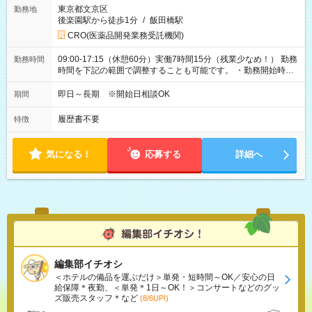
東京都文京区
勤務地
後楽園駅から徒歩1分
/
飯田橋駅
CRO(医薬品開発業務受託機関)
09:00-17:15（休憩60分）実働7時間15分（残業少なめ！） 勤務
勤務時間
時間を下記の範囲で調整することも可能です。 ・勤務開始時
間 09:00～10:00 ・勤務終了時間 16:00～17:15 ・実働
05:00～07:15
即日～長期 ※開始日相談OK
期間
履歴書不要
特徴
気になる！
応募する
詳細へ
編集部イチオシ
＜ホテルの備品を運ぶだけ＞単発・短時間～OK／安心の日
給保障＊夜勤、＜単発＊1日～OK！＞コンサートなどのグッ
ズ販売スタッフ＊など
(8/6UP!)