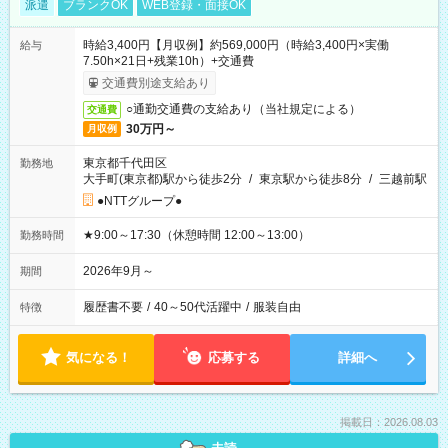
派遣
ブランクOK
WEB登録・面接OK
時給3,400円【月収例】約569,000円（時給3,400円×実働
給与
7.50h×21日+残業10h）+交通費
交通費別途支給あり
○通勤交通費の支給あり（当社規定による）
交通費
30万円～
月収例
東京都千代田区
勤務地
大手町(東京都)駅から徒歩2分
/
東京駅から徒歩8分
/
三越前駅
●NTTグループ●
★9:00～17:30（休憩時間 12:00～13:00）
勤務時間
2026年9月～
期間
履歴書不要
/
40～50代活躍中
/
服装自由
特徴
気になる！
応募する
詳細へ
掲載日：2026.08.03