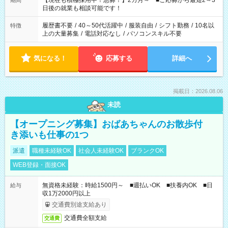
【現在も積極採用中！急募！】2カ月～ ■ご応募から最短2～3
期間
の方へ 今ご覧のお仕事で希望する勤務時間と、もう1つのお仕事
日後の就業も相談可能です！
の勤務時間。 合計で週40時間を超える場合は応募できません。
履歴書不要
/
40～50代活躍中
/
服装自由
/
シフト勤務
/
10名以
特徴
上の大量募集
/
電話対応なし
/
パソコンスキル不要
気になる！
応募する
詳細へ
掲載日：2026.08.06
未読
【オープニング募集】おばあちゃんのお散歩付
き添いも仕事の1つ
派遣
職種未経験OK
社会人未経験OK
ブランクOK
WEB登録・面接OK
無資格未経験：時給1500円～ ■週払いOK ■扶養内OK ■日
給与
収1万2000円以上
交通費別途支給あり
交通費全額支給
交通費