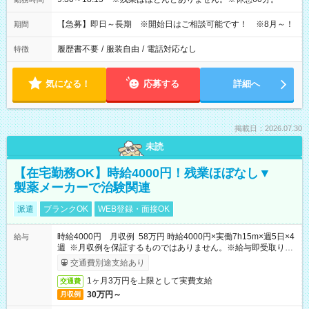
【急募】即日～長期 ※開始日はご相談可能です！ ※8月～！
期間
履歴書不要
/
服装自由
/
電話対応なし
特徴
気になる！
応募する
詳細へ
掲載日：2026.07.30
未読
【在宅勤務OK】時給4000円！残業ほぼなし▼
製薬メーカーで治験関連
派遣
ブランクOK
WEB登録・面接OK
時給4000円 月収例 58万円 時給4000円×実働7h15m×週5日×4
給与
週 ※月収例を保証するものではありません。※給与即受取りサ
ービス利用可（利用条件有）
交通費別途支給あり
1ヶ月3万円を上限として実費支給
交通費
30万円～
月収例