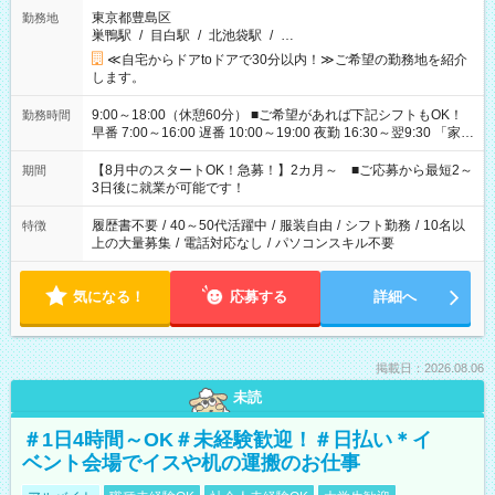
東京都豊島区
勤務地
巣鴨駅
/
目白駅
/
北池袋駅
/
…
≪自宅からドアtoドアで30分以内！≫ご希望の勤務地を紹介
します。
9:00～18:00（休憩60分） ■ご希望があれば下記シフトもOK！
勤務時間
早番 7:00～16:00 遅番 10:00～19:00 夜勤 16:30～翌9:30 「家族
と休みを合わせたい」 「余裕を持って夕飯の準備がしたい」
「できれば残業はしたくない」 など、ご希望を教えてください
【8月中のスタートOK！急募！】2カ月～ ■ご応募から最短2～
期間
ね。 ※Wワーク希望の方へ 今ご覧のお仕事で希望する勤務時間
3日後に就業が可能です！
と、もう1つのお仕事の勤務時間。 合計で週40時間を超える場
合は応募できません。
履歴書不要
/
40～50代活躍中
/
服装自由
/
シフト勤務
/
10名以
特徴
上の大量募集
/
電話対応なし
/
パソコンスキル不要
気になる！
応募する
詳細へ
掲載日：2026.08.06
未読
＃1日4時間～OK＃未経験歓迎！＃日払い＊イ
ベント会場でイスや机の運搬のお仕事