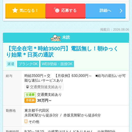
気になる！
応募する
詳細へ
掲載日：2026.08.06
未読
【完全在宅＊時給3500円】電話無し！朝ゆっく
り始業＊日英の通訳
派遣
ブランクOK
WEB登録・面接OK
時給3500円＋交 【月収例】630,000円～ ■給与の前払いが可
給与
能な速払いサービスあり
交通費別途支給あり
交通費支給あり
交通費
30万円～
月収例
東京都千代田区
勤務地
永田町駅から徒歩3分
/
赤坂見附駅から徒歩6分
その他
9:30～18:15 ※残業はほとんどありません。※休憩60分。
勤務時間