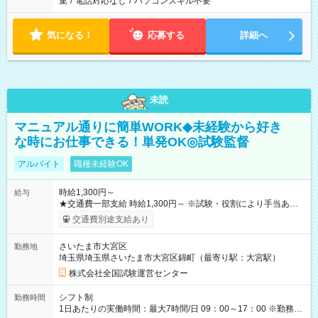
集
/
電話対応なし
/
パソコンスキル不要
気になる！
応募する
詳細へ
未読
マニュアル通りに簡単WORK◆未経験から好き
な時にお仕事できる！単発OK◎試験監督
アルバイト
職種未経験OK
時給1,300円～
給与
★交通費一部支給 時給1,300円～ ※試験・役割により手当あり
※勤務回数により昇給あり 【即給（前払い）オプションあ
交通費別途支給あり
り！】 希望される場合、勤務から1週間ほどで給与の一部を受け
取れます。 ※手数料418円がかかります。 【過去試験日の収入
さいたま市大宮区
勤務地
例】 ・河合塾模擬試験 8:30～17:30（休憩1時間） 時給1,300円
埼玉県埼玉県さいたま市大宮区錦町（最寄り駅：大宮駅）
×8時間＝日収10,400円＋交通費 ※当日の役割により時給＋100
円の場合あり ・国家試験 7:00～13:30（休憩なし） 時給1,300
株式会社全国試験運営センター
円（役割手当＋100円）×6時間＝日収8,400円＋交通費 【試用期
間】試用期間なし
シフト制
勤務時間
1日あたりの実働時間：最大7時間/日 09：00～17：00 ※勤務時