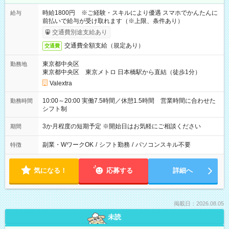
時給1800円 ※ご経験・スキルにより優遇 スマホでかんたんに
給与
前払いで給与が受け取れます（※上限、条件あり）
交通費別途支給あり
交通費全額支給（規定あり）
交通費
東京都中央区
勤務地
東京都中央区 東京メトロ 日本橋駅から直結（徒歩1分）
Valextra
10:00～20:00 実働7.5時間／休憩1.5時間 営業時間に合わせた
勤務時間
シフト制
3か月程度の短期予定 ※開始日はお気軽にご相談ください
期間
副業・WワークOK
/
シフト勤務
/
パソコンスキル不要
特徴
気になる！
応募する
詳細へ
掲載日：2026.08.05
未読