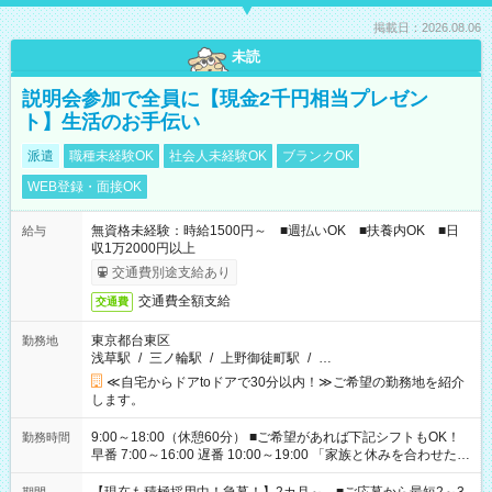
掲載日：2026.08.06
未読
説明会参加で全員に【現金2千円相当プレゼン
ト】生活のお手伝い
派遣
職種未経験OK
社会人未経験OK
ブランクOK
WEB登録・面接OK
無資格未経験：時給1500円～ ■週払いOK ■扶養内OK ■日
給与
収1万2000円以上
交通費別途支給あり
交通費全額支給
交通費
東京都台東区
勤務地
浅草駅
/
三ノ輪駅
/
上野御徒町駅
/
…
≪自宅からドアtoドアで30分以内！≫ご希望の勤務地を紹介
します。
9:00～18:00（休憩60分） ■ご希望があれば下記シフトもOK！
勤務時間
早番 7:00～16:00 遅番 10:00～19:00 「家族と休みを合わせた
い」 「余裕を持って夕飯の準備がしたい」 「できれば残業はし
たくない」 など、ご希望を教えてくださいね。 ※Wワーク希望