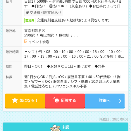
日給1万5000円～※実働5時間で日給7000円のお仕事もありま
給与
す ◆日払い・週払いOK！（規定あり）◆お仕事によって日給
も異なります
交通費別途支給あり
交通費別途支給あり(勤務地により異なります)
交通費
東京都渋谷区
勤務地
渋谷駅
/
恵比寿駅
/
原宿駅
/
…
イベント会場
▼シフト例 ・08：00～19：00 ・09：00～18：00 ・10：00～
勤務時間
17：00 ・13：00～22：00 ・16：00～21：00 など多数！ ※お
仕事により勤務時間が異なります
即日～OK！ ◆お好きな日1日～働けます ◆急募
期間
週1日からOK
/
日払いOK
/
履歴書不要
/
40～50代活躍中
/
副
特徴
業・WワークOK
/
服装自由
/
シフト勤務
/
10名以上の大量募
集
/
電話対応なし
/
パソコンスキル不要
気になる！
応募する
詳細へ
掲載日：2026.08.06
未読