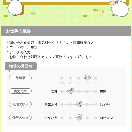
お仕事の概要
＊問い合わせ対応（電気料金やアカウント情報確認など）
＊データ整理、集計
＊データの入力
～お問い合わせ対応＆カンタン事務！スキルUPにも！～
職場の雰囲気
年齢層
20代
30
40
50
60
男女比率
女性
男性
職場の様子
活気あり
しずか
仕事の仕方
テキパキ
コツコツ