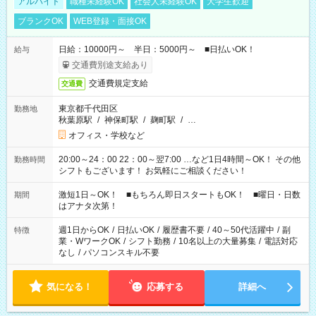
アルバイト
職種未経験OK
社会人未経験OK
大学生歓迎
ブランクOK
WEB登録・面接OK
日給：10000円～ 半日：5000円～ ■日払いOK！
給与
交通費別途支給あり
交通費規定支給
交通費
東京都千代田区
勤務地
秋葉原駅
/
神保町駅
/
麹町駅
/
…
オフィス・学校など
20:00～24：00 22：00～翌7:00 …など1日4時間～OK！ その他
勤務時間
シフトもございます！ お気軽にご相談ください！
激短1日～OK！ ■もちろん即日スタートもOK！ ■曜日・日数
期間
はアナタ次第！
週1日からOK
/
日払いOK
/
履歴書不要
/
40～50代活躍中
/
副
特徴
業・WワークOK
/
シフト勤務
/
10名以上の大量募集
/
電話対応
なし
/
パソコンスキル不要
気になる！
応募する
詳細へ