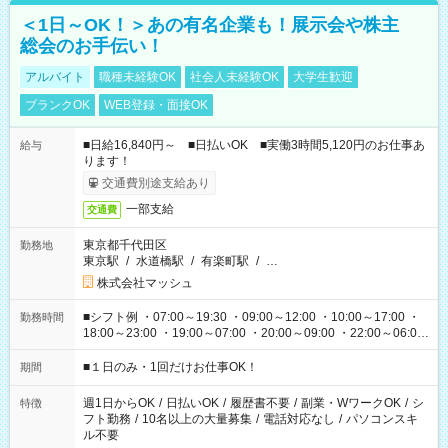
＜1日～OK！＞あの有名企業も！展示会や株主
総会のお手伝い！
アルバイト
職種未経験OK
社会人未経験OK
大学生歓迎
ブランクOK
WEB登録・面接OK
■日給16,840円～ ■日払いOK ■実働3時間5,120円のお仕事あ
給与
ります！
交通費別途支給あり
一部支給
交通費
東京都千代田区
勤務地
東京駅
/
水道橋駅
/
有楽町駅
/
…
株式会社マッシュ
■シフト例 ・07:00～19:30 ・09:00～12:00 ・10:00～17:00 ・
勤務時間
18:00～23:00 ・19:00～07:00 ・20:00～09:00 ・22:00～06:00
etc ★最短で3時間で5,120円のお仕事から 15時間で2万円近く稼
げるお仕事も！ ご希望のお時間に合わせてご紹介！ ※シフトは
■１日のみ・1回だけお仕事OK！
期間
現場によって異なります。 ※勿論、休憩時間はあるのでご安心
ください！
週1日からOK
/
日払いOK
/
履歴書不要
/
副業・WワークOK
/
シ
特徴
フト勤務
/
10名以上の大量募集
/
電話対応なし
/
パソコンスキ
ル不要