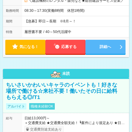
＼建設機材のレンタル・販売など★総合建設サービス企業／
08:30～17:30(実働8時間 休憩1時間)
勤務時間
【急募】即日～長期 ※8月～！
期間
履歴書不要
/
40～50代活躍中
特徴
気になる！
応募する
詳細へ
未読
ちいさいかわいいキャラのイベントも！好きな
場所で働ける☆来社不要！働いたその日に給料
もらえる◎/T1
アルバイト
職種未経験OK
日給13,000円～
給与
＋交通費支給 ★交通費全額支給！ ┗案件により規定あり ★日払
いOK！（規定あり） ┗働いたその日に現金GET♪ お仕事後はコ
交通費別途支給あり