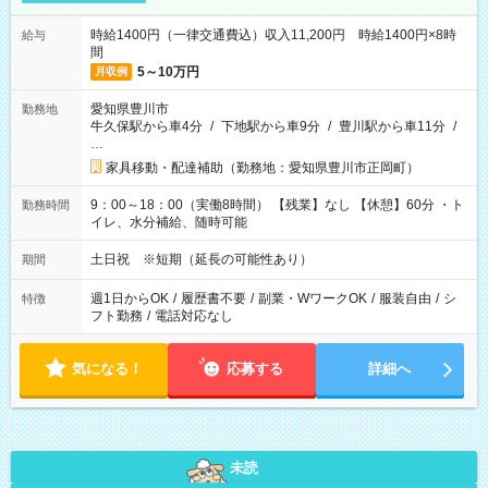
時給1400円（一律交通費込）収入11,200円 時給1400円×8時
給与
間
5～10万円
月収例
愛知県豊川市
勤務地
牛久保駅から車4分
/
下地駅から車9分
/
豊川駅から車11分
/
…
家具移動・配達補助（勤務地：愛知県豊川市正岡町）
9：00～18：00（実働8時間） 【残業】なし 【休憩】60分 ・ト
勤務時間
イレ、水分補給、随時可能
土日祝 ※短期（延長の可能性あり）
期間
週1日からOK
/
履歴書不要
/
副業・WワークOK
/
服装自由
/
シ
特徴
フト勤務
/
電話対応なし
気になる！
応募する
詳細へ
未読