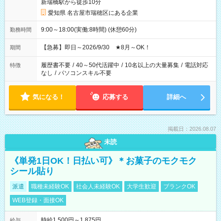
新瑞橋駅から徒歩10分
愛知県 名古屋市瑞穂区にある企業
9:00～18:00(実働:8時間) (休憩60分)
勤務時間
【急募】即日～2026/9/30 ★8月～OK！
期間
履歴書不要
/
40～50代活躍中
/
10名以上の大量募集
/
電話対応
特徴
なし
/
パソコンスキル不要
気になる！
応募する
詳細へ
掲載日：2026.08.07
未読
《単発1日OK！日払い可》＊お菓子のモクモク
シール貼り
派遣
職種未経験OK
社会人未経験OK
大学生歓迎
ブランクOK
WEB登録・面接OK
時給1,500円～1,875円
給与