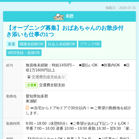
掲載日：2026.07.31
未読
【オープニング募集】おばあちゃんのお散歩付
き添いも仕事の1つ
派遣
職種未経験OK
社会人未経験OK
ブランクOK
WEB登録・面接OK
無資格未経験：時給1450円～ ■週払いOK ■扶養内OK ■日
給与
収1万1600円以上
交通費別途支給あり
交通費全額支給
交通費
愛知県知多郡
勤務地
東浦駅
≪自宅からドアtoドアで30分以内！≫ご希望の勤務地を紹介
します。
9:00～18:00（休憩60分） ■ご希望があれば下記シフトもOK！
勤務時間
早番 7:00～16:00 遅番 10:00～19:00 夜勤 16:30～翌9:30 「家族
と休みを合わせたい」 「余裕を持って夕飯の準備がしたい」
「できれば残業はしたくない」 など、ご希望を教えてください