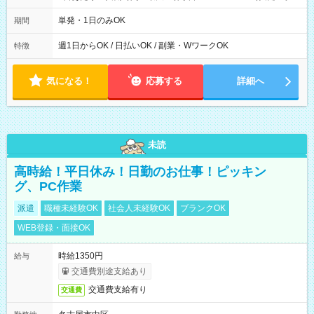
／休憩2時間） ★毎週【水曜日】【土曜日】【日曜日】のいずれ
か、または複数日勤務できる方歓迎！ ★「他の曜日で働きた
単発・1日のみOK
期間
い」「別のお仕事を希望したい」という方も柔軟に調整可能で
す。ご応募時にご遠慮なくご相談ください。 ※残業は原則あり
週1日からOK / 日払いOK / 副業・WワークOK
特徴
ません。
気になる！
応募する
詳細へ
未読
高時給！平日休み！日勤のお仕事！ピッキン
グ、PC作業
派遣
職種未経験OK
社会人未経験OK
ブランクOK
WEB登録・面接OK
時給1350円
給与
交通費別途支給あり
交通費支給有り
交通費