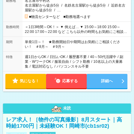
名古屋市中村区
勤務地
名古屋駅から徒歩5分
/
名鉄名古屋駅から徒歩5分
/
近鉄名古
屋駅から徒歩5分
/
…
■物流センターなど ■勤務地選べます
＜1日3時間～OK！＞ ▼ 例えば… ▼ 15:00～18:00 15:00～
勤務時間
22:00 17:00～22:00 など こちら以外の時間もお気軽にご相談く
ださい！
単発1日～！ ★勤務開始日や期間はお気軽にご相談くださ
期間
い！ ＃8月～ ＃9月～
週1日からOK
/
日払いOK
/
履歴書不要
/
40～50代活躍中
/
副
特徴
業・WワークOK
/
服装自由
/
シフト勤務
/
10名以上の大量募
集
/
電話対応なし
/
パソコンスキル不要
気になる！
応募する
詳細へ
未読
レア求人！［物件の写真撮影］8月スタート｜高
時給1700円｜未経験OK！岡崎市(cb1sr02)