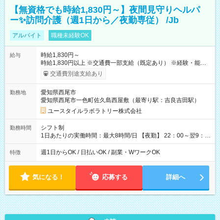
【無資格でも時給1,830円～】夜間見守りヘルパ
ー✨訪問介護（週1日から／夜勤専従） /Jb
アルバイト
職種未経験OK
時給1,830円～
給与
時給1,830円以上 ※交通費一部支給（既定あり） ※経験・能力を
考慮して決定します 【収入例】 週1回勤務の場合：1,830円×8時
交通費別途支給あり
間×4回=5万8,560円 週3回勤務の場合：1,830円×8時間×12回
=17万5,680円 【試用期間】試用期間あり 試用期間の長さ：2ヶ
愛知県西尾市
勤務地
月 ※ 雇用形態と給与に、本採用時と異なる部分があります。 雇
愛知県西尾市一色町佐久島西屋敷（最寄り駅：吉良吉田駅）
用形態：本採用時と同じです。 給与：時給 1,570円以上
ユースタイルラボラトリー株式会社
シフト制
勤務時間
1日あたりの実働時間：最大8時間/日 【夜勤】 22：00～翌9：
00 ※週1日～OK ／ 夜勤専従 ＊＊ 勤務時間例 ＊＊ ■22時か
ら翌7時 ■23時から翌8時 ■24時から翌9時 など ※上記の時間
週1日からOK / 日払いOK / 副業・WワークOK
特徴
内で8時間勤務（休憩1時間）ご利用者様により、時間は異なり
ます。 ※曜日固定（毎週同じ曜日での勤務となります）
気になる！
応募する
詳細へ