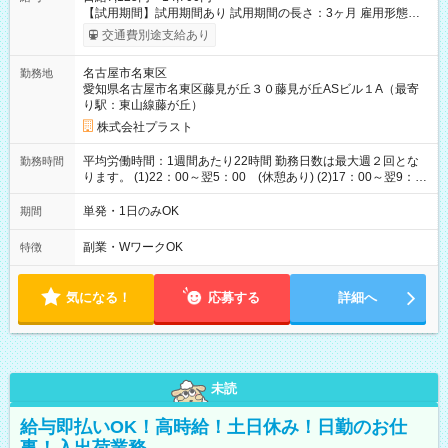
【試用期間】試用期間あり 試用期間の長さ：3ヶ月 雇用形態、
給与は本採用時と同じです。
交通費別途支給あり
名古屋市名東区
勤務地
愛知県名古屋市名東区藤見が丘３０藤見が丘ASビル１A（最寄
り駅：東山線藤が丘）
株式会社プラスト
平均労働時間：1週間あたり22時間 勤務日数は最大週２回とな
勤務時間
ります。 (1)22：00～翌5：00 (休憩あり) (2)17：00～翌9：
00 (休憩あり) ３６協定提出済 平均労働時間：1週間あたり22
時間 勤務日数は最大週２回となります。 (1)22：00～翌5：00
単発・1日のみOK
期間
(休憩あり) (2)17：00～翌9：00 (休憩あり) ３６協定提出済
副業・WワークOK
特徴
気になる！
応募する
詳細へ
未読
給与即払いOK！高時給！土日休み！日勤のお仕