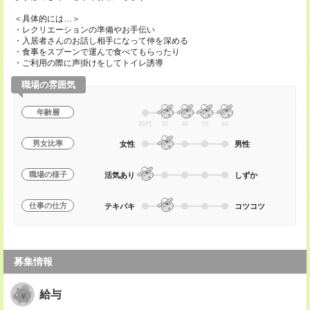
＜具体的には…＞
・レクリエーションの準備やお手伝い
・入居者さんのお話し相手になって仲を深める
・食事をスプーンで運んで食べてもらったり
・ご利用の際に声掛けをしてトイレ誘導
職場の雰囲気
年齢層
20代
30
40
50
60
男女比率
女性
男性
職場の様子
活気あり
しずか
仕事の仕方
テキパキ
コツコツ
募集情報
給与