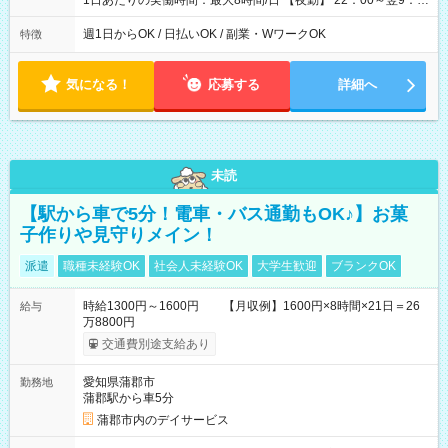
1日あたりの実働時間：最大8時間/日 【夜勤】 22：00～翌9：
00 ※週1日～OK ／ 夜勤専従 ＊＊ 勤務時間例 ＊＊ ■22時か
ら翌7時 ■23時から翌8時 ■24時から翌9時 など ※上記の時間
週1日からOK / 日払いOK / 副業・WワークOK
特徴
内で8時間勤務（休憩1時間）ご利用者様により、時間は異なり
ます。 ※曜日固定（毎週同じ曜日での勤務となります）
気になる！
応募する
詳細へ
未読
【駅から車で5分！電車・バス通勤もOK♪】お菓
子作りや見守りメイン！
派遣
職種未経験OK
社会人未経験OK
大学生歓迎
ブランクOK
時給1300円～1600円 【月収例】1600円×8時間×21日＝26
給与
万8800円
交通費別途支給あり
愛知県蒲郡市
勤務地
蒲郡駅から車5分
蒲郡市内のデイサービス