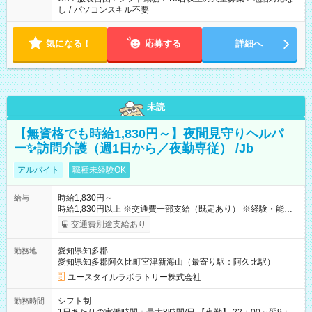
し
/
パソコンスキル不要
気になる！
応募する
詳細へ
未読
【無資格でも時給1,830円～】夜間見守りヘルパ
ー✨訪問介護（週1日から／夜勤専従） /Jb
アルバイト
職種未経験OK
時給1,830円～
給与
時給1,830円以上 ※交通費一部支給（既定あり） ※経験・能力を
考慮して決定します 【収入例】 週1回勤務の場合：1,830円×8時
交通費別途支給あり
間×4回=5万8,560円 週3回勤務の場合：1,830円×8時間×12回
=17万5,680円 【試用期間】試用期間あり 試用期間の長さ：2ヶ
愛知県知多郡
勤務地
月 ※ 雇用形態と給与に、本採用時と異なる部分があります。 雇
愛知県知多郡阿久比町宮津新海山（最寄り駅：阿久比駅）
用形態：本採用時と同じです。 給与：時給 1,570円以上
ユースタイルラボラトリー株式会社
シフト制
勤務時間