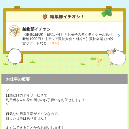
編集部イチオシ
《単発1日OK！日払い可》＊お菓子のモクモクシール貼り、
時給1900円！【アジア競技大会＊刈谷市】競技会場での設
営サポートなど
(8/7UP!)
お仕事の概要
／
日勤だけのデイサービスで
利用者さんの身の回りのお手伝いをお任せします！
＼
何気ない日常生活がメインなので、
難しい仕事はありません！
まずはできることからお願いします！