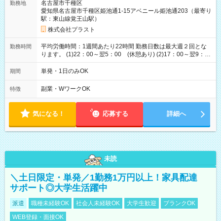
名古屋市千種区
勤務地
愛知県名古屋市千種区姫池通1-15アベニール姫池通203（最寄り
駅：東山線覚王山駅）
株式会社プラスト
平均労働時間：1週間あたり22時間 勤務日数は最大週２回とな
勤務時間
ります。 (1)22：00～翌5：00 (休憩あり) (2)17：00～翌9：
00 (休憩あり) ３６協定提出済 平均労働時間：1週間あたり22
時間 勤務日数は最大週２回となります。 (1)22：00～翌5：00
単発・1日のみOK
期間
(休憩あり) (2)17：00～翌9：00 (休憩あり) ３６協定提出済
副業・WワークOK
特徴
気になる！
応募する
詳細へ
未読
＼土日限定・単発／1勤務1万円以上！家具配達
サポート◎大学生活躍中
派遣
職種未経験OK
社会人未経験OK
大学生歓迎
ブランクOK
WEB登録・面接OK