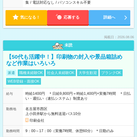
集
/
電話対応なし
/
パソコンスキル不要
気になる！
応募する
詳細へ
掲載日：2026.08.06
未読
【50代も活躍中！】印刷物の封入や景品箱詰め
など作業はいろいろ
派遣
職種未経験OK
社会人未経験OK
大学生歓迎
ブランクOK
WEB登録・面接OK
時給1400円 ＊日給9,800円＝時給1,400円×実働7時間 ＊日払
給与
い・週払い（速払システム）制度あり
名古屋市西区
勤務地
上小田井駅から無料送迎バス10分
印刷会社
9：00～17：00（実働7時間、休憩60分） ＊日勤のみ
勤務時間