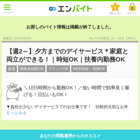
0
メニュー
気になる！
ログイン
お探しのバイト情報は掲載が終了しました。
掲載日 :2026
/
08
/
05
No.TCAR愛知_44・DSS【本社】
【週2～】夕方までのデイサービス＊家庭と
両立ができる！｜時短OK｜扶養内勤務OK
派遣
職種未経験OK
ブランクOK
WEB登録・面接OK
＼1日5時間から勤務OK！／短い時間で効率良く稼
げる！日払いもOK！
▼負担が少ないデイサービスでのお仕事です！ 比較的元気なお年
...
もっとみる
あなたの閲覧履歴からのオススメ