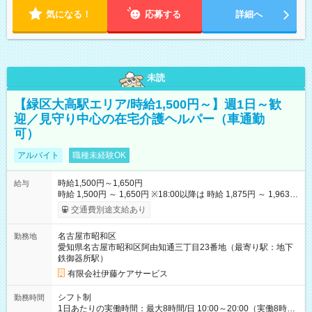
気になる！
応募する
詳細へ
未読
【緑区大高駅エリア/時給1,500円～】週1日～歓
迎／見守り中心の在宅介護ヘルパー（車通勤
可）
アルバイト
職種未経験OK
時給1,500円～1,650円
給与
時給 1,500円 ～ 1,650円 ※18:00以降は 時給 1,875円 ～ 1,963円
（夜間割増手当含む） 【その他手当・待遇】 ・昇給：年1回（4
交通費別途支給あり
月） ・賞与：業績や年間勤務時間により支給あり ・資格手当：
保有資格に応じて支給 ・交通費：実費支給（1日上限870円ま
名古屋市昭和区
勤務地
で） ・マイカー通勤可（駐車場あり） 【試用期間】試用期間な
愛知県名古屋市昭和区阿由知通三丁目23番地（最寄り駅：地下
し
鉄御器所駅）
有限会社伊藤ケアサービス
シフト制
勤務時間
1日あたりの実働時間：最大8時間/日 10:00～20:00（実働8時間