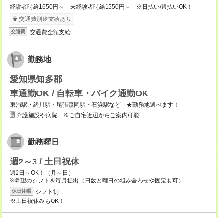
経験者時給1650円～ 未経験者時給1550円～ ※日払い/週払いOK！
交通費別途支給あり
交通費全額支給
交通費
勤務地
愛知県知多郡
車通勤OK / 自転車・バイク通勤OK
東浦駅・緒川駅・尾張森岡駅・石浜駅など ★勤務地選べます！
介護施設や病院 ※ご自宅近辺からご案内可能
勤務曜日
週2～3 / 土日祝休
週2日～OK！（月～日）
※希望のシフトを毎月提出（日数と曜日の組み合わせや固定も可）
シフト制
休日休暇
※土日祝休みもOK！