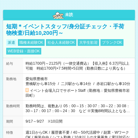
未読
短期＊イベントスタッフ/身分証チェック・手荷
物検査/日給10,200円～
派遣
職種未経験OK
社会人未経験OK
大学生歓迎
ブランクOK
WEB登録・面接OK
時給1700円～2125円（一律交通費込）【収入例】6.3万円以上
給与
可能 時給1700円×7.5時間×5日間（勤務日数により異なる）
愛知県豊橋市
勤務地
豊橋駅から車15分
/
二川駅から車14分
/
赤岩口駅から車10分
イベント会場入口でサポートStaff（勤務地：愛知県豊橋市岩
田町）
勤務時間は、複数あり 05：00～15：30 07：30～22：30 08：
勤務時間
30～17：00 17：00～24：30 など ※実働8時間以上となる勤
務もあります。 【休憩】60分+他休憩あり 交替で取得します。
安全面に配慮しこまめな休憩があります。
9/17～9/27 ※10日間
期間
週1日からOK
/
履歴書不要
/
40～50代活躍中
/
副業・Wワーク
特徴
OK
/
服装自由
/
シフト勤務
/
10名以上の大量募集
/
電話対応な