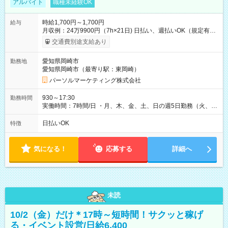
アルバイト
職種未経験OK
時給1,700円～1,700円
給与
月収例：24万9900円（7h×21日) 日払い、週払いOK（規定有
り） 【試用期間】試用期間なし
交通費別途支給あり
愛知県岡崎市
勤務地
愛知県岡崎市（最寄り駅：東岡崎）
パーソルマーケティング株式会社
930～17:30
勤務時間
実働時間：7時間/日 ・月、木、金、土、日の週5日勤務（火、水
は固定休です／夏季、年末年始等、長期休暇有り！） ・ワンシ
フト！ 残業ほぼナシ（0～5h/月）
日払いOK
特徴
気になる！
応募する
詳細へ
未読
10/2（金）だけ＊17時～短時間！サクッと稼げ
る・イベント設営/日給6,400