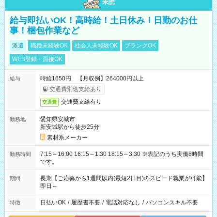
未読
給与即払いOK！高時給！土日休み！日勤のお仕
事！梱包作業など
派遣
職種未経験OK
社会人未経験OK
ブランクOK
WEB登録・面接OK
時給1650円 【月収例】264000円以上
給与
交通費別途支給あり
交通費支給有り
交通費
愛知県安城市
勤務地
新安城駅から徒歩25分
素材系メーカー
7:15～16:00 16:15～1:30 18:15～3:30 ※表記のうち実働8時間
勤務時間
です。
長期【ご応募から1週間以内(最短2日目)のスピード就業が可能】
期間
即日～
日払いOK
/
履歴書不要
/
電話対応なし
/
パソコンスキル不要
特徴