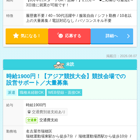
【8月中のスタートOK！急募！】2カ月～ ■ご応募から最短2～
期間
ね。 ※Wワーク希望の方へ 今ご覧のお仕事で希望する勤務時間
3日後に就業が可能です！
と、もう1つのお仕事の勤務時間。 合計で週40時間を超える場
合は応募できません。
履歴書不要
/
40～50代活躍中
/
服装自由
/
シフト勤務
/
10名以
特徴
上の大量募集
/
電話対応なし
/
パソコンスキル不要
気になる！
応募する
詳細へ
掲載日：2026.08.07
未読
時給1900円！【アジア競技大会】競技会場での
設営サポート／大量募集
派遣
職種未経験OK
WEB登録・面接OK
時給1900円
給与
交通費別途支給あり
交通費支給
交通費
名古屋市瑞穂区
勤務地
瑞穂運動場東駅から徒歩7分
/
瑞穂運動場西駅から徒歩10分
/