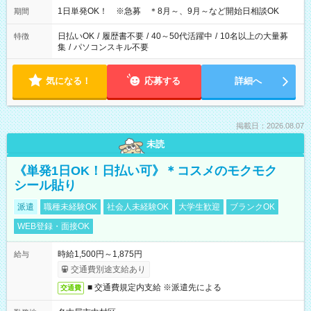
1日単発OK！ ※急募 ＊8月～、9月～など開始日相談OK
期間
日払いOK
/
履歴書不要
/
40～50代活躍中
/
10名以上の大量募
特徴
集
/
パソコンスキル不要
気になる！
応募する
詳細へ
掲載日：2026.08.07
未読
《単発1日OK！日払い可》＊コスメのモクモク
シール貼り
派遣
職種未経験OK
社会人未経験OK
大学生歓迎
ブランクOK
WEB登録・面接OK
時給1,500円～1,875円
給与
交通費別途支給あり
■ 交通費規定内支給 ※派遣先による
交通費