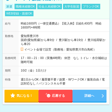
派遣
職種未経験OK
社会人未経験OK
大学生歓迎
ブランクOK
WEB登録・面接OK
時給1600円（一律交通費込）【収入例】日給6,400円 時給
給与
1600円×4時間
愛知県豊川市
勤務地
国府(愛知県)駅から車9分
/
豊川駅から車19分
/
豊川稲荷駅か
ら車20
イベント会場で設営（勤務地：愛知県豊川市白鳥町）
17：00～21：00（実働4時間） 休憩 なし トイレ・水分補給は
勤務時間
随時可能
10/2（金）1日だけ
期間
週1日からOK
/
履歴書不要
/
副業・WワークOK
/
服装自由
/
電
特徴
話対応なし
/
パソコンスキル不要
気になる！
応募する
詳細へ