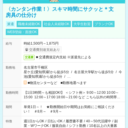
〈カンタン作業！〉スキマ時間にサクッと＊文
房具の仕分け
派遣
職種未経験OK
社会人未経験OK
大学生歓迎
ブランクOK
WEB登録・面接OK
時給1,500円～1,875円
給与
交通費別途支給あり
■ 交通費規定内支給 ※派遣先による
交通費
名古屋市千種区
勤務地
星ケ丘(愛知県)駅から徒歩5分
/
名古屋大学駅から徒歩5分
/
今
池(愛知県)駅から徒歩5分
/
…
■物流センターなど ■勤務地選べます
【1日3時間～も相談OK!】 ＜シフト例＞ 9:00～12:00 10:00～
勤務時間
15:00 12:00～17:00 18:00～21:00 など こちら以外の時間帯も
お気軽にご相談ください！
単発1日～！ ★勤務開始日や期間はお気軽にご相談くださ
期間
い！ ＃8月～ ＃9月～
週1日からOK
/
日払いOK
/
履歴書不要
/
40～50代活躍中
/
副
特徴
業・WワークOK
/
服装自由
/
シフト勤務
/
10名以上の大量募