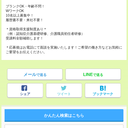
ブランクOK・年齢不問！
WワークOK
10名以上募集中！
履歴書不要・来社不要！
＊資格取得支援制度あり＊
（例：認知症介護基礎研修、介護職員初任者研修）
受講料全額補助します！
＊応募後はお電話にて面談を実施いたします！ご希望の働き方などお気軽に
ご要望をお伝えください。
メール
LINE
で送る
で送る
シェア
ツイート
ブックマーク
かんたん検索はこちら