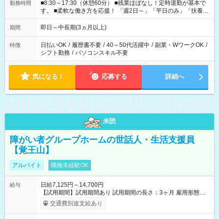
■8:30～17:30（休憩60分） ■残業ほぼなし！定時退勤が基本で
勤務時間
す。 ■柔軟な働き方を応援！ 「週2日～」「平日のみ」「扶養内
勤務」など、あなたの生活に合わせた相談が可能。 無理な連勤
もありませんので、自分のペースを大切にしながら、長く安心
即日～中長期(3ヵ月以上)
期間
して働ける環境です。 夕飯の準備や家族との時間もしっかり確
保できるため、主婦（夫）の方も無理なく続けていただけま
日払いOK
/
履歴書不要
/
40～50代活躍中
/
副業・WワークOK
/
特徴
す。
シフト勤務
/
パソコンスキル不要
気になる！
応募する
詳細へ
未読
障がい者グループホームの世話人・生活支援員
【覚王山】
アルバイト
職種未経験OK
日給7,125円～14,700円
給与
【試用期間】試用期間あり 試用期間の長さ：3ヶ月 雇用形態、
給与は本採用時と同じです。
交通費別途支給あり