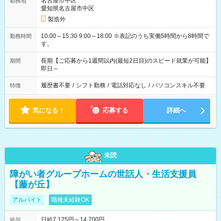
名古屋市中区
勤務地
愛知県名古屋市中区
製造外
10:00～15:30 9:00～18:00 ※表記のうち実働5時間から8時間で
勤務時間
す。
長期【ご応募から1週間以内(最短2日目)のスピード就業が可能】
期間
即日～
履歴書不要
/
シフト勤務
/
電話対応なし
/
パソコンスキル不要
特徴
気になる！
応募する
詳細へ
未読
障がい者グループホームの世話人・生活支援員
【藤が丘】
アルバイト
職種未経験OK
日給7,125円～14,700円
給与