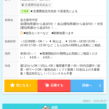
交通費別途支給あり
■ 交通費規定内支給 ※派遣先による
交通費
名古屋市中区
勤務地
栄(愛知県)駅から徒歩5分
/
金山(愛知県)駅から徒歩5分
/
伏見
(愛知県)駅から徒歩5分
/
…
■物流センターなど ■勤務地選べます
＜1日3時間～OK！＞ ▼ 例えば… ▼ 15:00～18:00 15:00～
勤務時間
22:00 17:00～22:00 など こちら以外の時間もお気軽にご相談く
ださい！
単発1日～！ ★勤務開始日や期間はお気軽にご相談くださ
期間
い！ ＃8月～ ＃9月～
週1日からOK
/
日払いOK
/
履歴書不要
/
40～50代活躍中
/
副
特徴
業・WワークOK
/
服装自由
/
シフト勤務
/
10名以上の大量募
集
/
電話対応なし
/
パソコンスキル不要
気になる！
応募する
詳細へ
掲載日：2026.08.07
未読