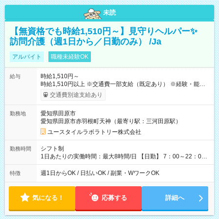
未読
【無資格でも時給1,510円～】見守りヘルパー✨
訪問介護（週1日から／日勤のみ） /Ja
アルバイト
職種未経験OK
時給1,510円～
給与
時給1,510円以上 ※交通費一部支給（既定あり） ※経験・能力を
考慮して決定します 【収入例】 週1回勤務の場合：1,510円×8時
交通費別途支給あり
間×4回=4万8,320円 週3回勤務の場合：1,510円×8時間×12回
=14万4,960円 週5回勤務の場合：1,510円×8時間×20回=24万
愛知県田原市
勤務地
1,600円 【試用期間】試用期間あり 試用期間の長さ：2ヶ月
愛知県田原市赤羽根町天神（最寄り駅：三河田原駅）
※ 雇用形態と給与に、本採用時と異なる部分があります。 雇用
形態：本採用時と同じです。 給与：時給 1,140円以上
ユースタイルラボラトリー株式会社
シフト制
勤務時間
1日あたりの実働時間：最大8時間/日 【日勤】 7：00～22：00
の間で8時間勤務（休憩時間は法定通り） ※週1日～OK ／ 夜勤
なし ＊＊ 勤務時間例 ＊＊ ■8時から17時 ■9時から18時 ■10
週1日からOK / 日払いOK / 副業・WワークOK
特徴
時から19時 ■12時から21時 など ※訪問先により変動 ※曜日固
定（毎週同じ曜日勤務）
気になる！
応募する
詳細へ