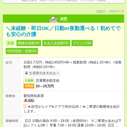
掲載元企業名
日研トータルソーシング株式会社 メディカルケア事業部
掲載日：2026.07.27
未読
＼未経験・即日OK／日勤or夜勤選べる！初めてで
も安心の介護
派遣
職種未経験OK
社会人未経験OK
ブランクOK
WEB登録・面接OK
日収2.7万円：時給1450円×8h＋残業割増（時給1.25×8h）+深夜
給与
割増（時給0.25×5h）
交通費別途支給あり
交通費全額支給
交通費
20～25万円
月収例
愛知県知多郡
勤務地
東浦駅
≪自宅からドアtoドアで30分以内！≫ご希望の勤務地を紹介
します。
【1】日勤の場合 9:00～18:00（休憩60分） ※ご希望があれば下
勤務時間
記シフトもOK！ 早番 7:00～16:00 遅番 10:00～19:00 【2】夜