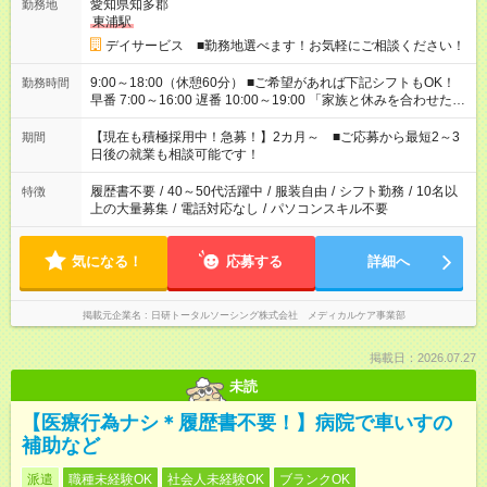
愛知県知多郡
勤務地
東浦駅
デイサービス ■勤務地選べます！お気軽にご相談ください！
9:00～18:00（休憩60分） ■ご希望があれば下記シフトもOK！
勤務時間
早番 7:00～16:00 遅番 10:00～19:00 「家族と休みを合わせた
い」 「余裕を持って夕飯の準備がしたい」 「できれば残業はし
たくない」 など、ご希望を教えてくださいね。 ※Wワーク希望
【現在も積極採用中！急募！】2カ月～ ■ご応募から最短2～3
期間
の方へ 今ご覧のお仕事で希望する勤務時間と、もう1つのお仕事
日後の就業も相談可能です！
の勤務時間。 合計で週40時間を超える場合は応募できません。
履歴書不要
/
40～50代活躍中
/
服装自由
/
シフト勤務
/
10名以
特徴
上の大量募集
/
電話対応なし
/
パソコンスキル不要
気になる！
応募する
詳細へ
掲載元企業名
日研トータルソーシング株式会社 メディカルケア事業部
掲載日：2026.07.27
未読
【医療行為ナシ＊履歴書不要！】病院で車いすの
補助など
派遣
職種未経験OK
社会人未経験OK
ブランクOK