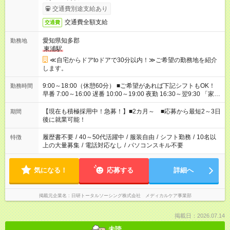
交通費別途支給あり
交通費全額支給
交通費
愛知県知多郡
勤務地
東浦駅
≪自宅からドアtoドアで30分以内！≫ご希望の勤務地を紹介
します。
9:00～18:00（休憩60分） ■ご希望があれば下記シフトもOK！
勤務時間
早番 7:00～16:00 遅番 10:00～19:00 夜勤 16:30～翌9:30 「家族
と休みを合わせたい」 「余裕を持って夕飯の準備がしたい」
「できれば残業はしたくない」 など、ご希望を教えてください
【現在も積極採用中！急募！】■2カ月～ ■応募から最短2～3日
期間
ね。 ※Wワーク希望の方へ 今ご覧のお仕事で希望する勤務時間
後に就業可能！
と、もう1つのお仕事の勤務時間。 合計で週40時間を超える場
合は応募できません。
履歴書不要
/
40～50代活躍中
/
服装自由
/
シフト勤務
/
10名以
特徴
上の大量募集
/
電話対応なし
/
パソコンスキル不要
気になる！
応募する
詳細へ
掲載元企業名
日研トータルソーシング株式会社 メディカルケア事業部
掲載日：2026.07.14
未読