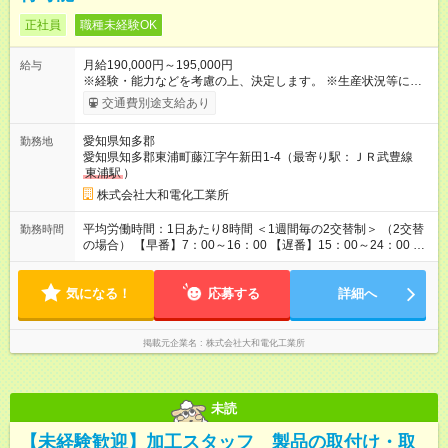
正社員
職種未経験OK
月給190,000円～195,000円
給与
※経験・能力などを考慮の上、決定します。 ※生産状況等によっ
て異なりますが、残業は全社平均で月20時間程度です。 残業
交通費別途支給あり
が発生した場合は全額支給します。 ※試用期間は2ヶ月で、条件
に変更はありません。 ※交替勤務が開始され次第、交替手当
愛知県知多郡
勤務地
（34,650円）を追加で支給いたします。 【試用期間】試用期間
愛知県知多郡東浦町藤江字午新田1-4（最寄り駅：ＪＲ武豊線
あり 試用期間の長さ：2ヶ月 雇用形態、給与は本採用時と同じ
東浦駅
）
です。
株式会社大和電化工業所
平均労働時間：1日あたり8時間 ＜1週間毎の2交替制＞ （2交替
勤務時間
の場合） 【早番】7：00～16：00 【遅番】15：00～24：00 ※
実働8時間・休憩1時間です。 ※仕事に慣れるまでは、8：30～
17：30の通常勤務となります。 ※残業は月平均20時間程度で
気になる！
す。 平均労働時間：1日あたり8時間 ＜1週間毎の2交替制＞ （2
応募する
詳細へ
交替の場合） 【早番】7：00～16：00 【遅番】15：00～24：
00 ※実働8時間・休憩1時間です。 ※仕事に慣れるまでは、8：
30～17：30の通常勤務となります。 ※残業は月平均20時間程度
掲載元企業名
株式会社大和電化工業所
です。
未読
【未経験歓迎】加工スタッフ 製品の取付け・取