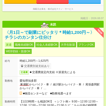
掲載元企業名
株式会社テクノ・サービス
掲載日：2026.08.07
未読
NEW
〈月1日～で副業にピッタリ＊時給1,200円～〉
チラシのカンタン仕分け
派遣
職種未経験OK
社会人未経験OK
大学生歓迎
ブランクOK
WEB登録・面接OK
時給1,200円～1,625円
給与
交通費別途支給あり
■ 交通費規定内支給 ※派遣先による
交通費
愛知県知多郡
勤務地
東浦駅
からバイク・車
/
緒川駅からバイク・車
/
尾張森岡駅
からバイク・車
/
…
■物流センターなど ■勤務地選べます
【1日3時間～も相談OK!】 ＜シフト例＞ 9:00～12:00 12:00～
勤務時間
17:00 17:00～22:00 18:00～21:00 など こちら以外の時間帯も