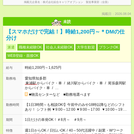
掲載元企業名
株式会社綜合キャリアオプション 製造事業部（全国）
掲載日：2026.08.04
未読
【スマホだけで完結！】時給1,200円～＊DMの仕
分け
派遣
職種未経験OK
社会人未経験OK
大学生歓迎
ブランクOK
WEB登録・面接OK
時給1,200円～1,625円
給与
愛知県知多郡
勤務地
東浦駅
からバイク・車
/
緒川駅からバイク・車
/
尾張森岡駅
からバイク・車
/
…
■物流センターなど ■勤務地選べます
【1日3時間～も相談OK!】午前中のみや18時以降などのシフト
勤務時間
あり！ シフト例 ▼9:00～12:00 ▼9:00～17:00 ▼10:00～19:00
▼18:00～21:00
1日だけの単発OK！＃8月～ ＃9月～
期間
週1日からOK
/
日払いOK
/
40～50代活躍中
/
副業・Wワーク
特徴