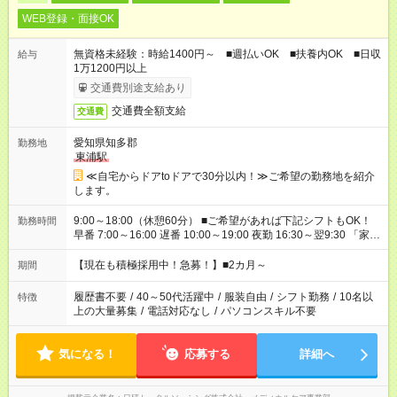
WEB登録・面接OK
無資格未経験：時給1400円～ ■週払いOK ■扶養内OK ■日収
給与
1万1200円以上
交通費別途支給あり
交通費全額支給
交通費
愛知県知多郡
勤務地
東浦駅
≪自宅からドアtoドアで30分以内！≫ご希望の勤務地を紹介
します。
9:00～18:00（休憩60分） ■ご希望があれば下記シフトもOK！
勤務時間
早番 7:00～16:00 遅番 10:00～19:00 夜勤 16:30～翌9:30 「家族
と休みを合わせたい」 「余裕を持って夕飯の準備がしたい」
「できれば残業はしたくない」 など、ご希望を教えてください
【現在も積極採用中！急募！】■2カ月～
期間
ね。 ※Wワーク希望の方へ 今ご覧のお仕事で希望する勤務時間
と、もう1つのお仕事の勤務時間が 合計で週40時間を超える場
履歴書不要
/
40～50代活躍中
/
服装自由
/
シフト勤務
/
10名以
特徴
合は応募できません。
上の大量募集
/
電話対応なし
/
パソコンスキル不要
気になる！
応募する
詳細へ