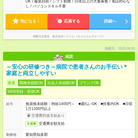
OK
/
服装自由
/
シフト勤務
/
10名以上の大量募集
/
電話対応な
し
/
パソコンスキル不要
気になる！
応募する
詳細へ
掲載元企業名
株式会社バイトレ（キャムコムグループ）
掲載日：2026.08.03
未読
～安心の研修つき～病院で患者さんのお手伝い＊
家庭と両立しやすい
派遣
職種未経験OK
社会人未経験OK
ブランクOK
WEB登録・面接OK
無資格未経験：時給1400円～ ■週払いOK ■扶養内OK ■日収
給与
1万1200円以上
交通費別途支給あり
交通費全額支給
交通費
愛知県知多郡
勤務地