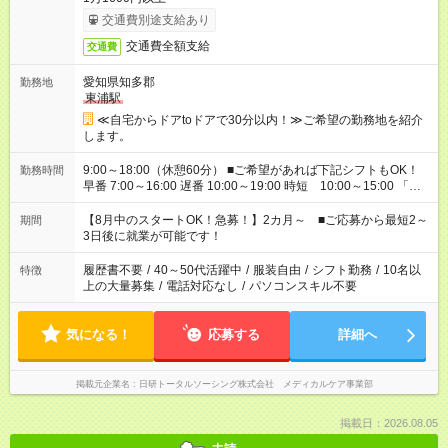
交通費別途支給あり
交通費全額支給
交通費
愛知県知多郡
勤務地
東浦駅
≪自宅からドアtoドアで30分以内！≫ご希望の勤務地を紹介
します。
9:00～18:00（休憩60分） ■ご希望があれば下記シフトもOK！
勤務時間
早番 7:00～16:00 遅番 10:00～19:00 時短 10:00～15:00 「家
族と休みを合わせたい」 「余裕を持って夕飯の準備がしたい」
「できれば残業はしたくない」 など、ご希望を教えてください
【8月中のスタートOK！急募！】2カ月～ ■ご応募から最短2～
期間
ね。 ※Wワーク希望の方へ 今ご覧のお仕事で希望する勤務時間
3日後に就業が可能です！
と、もう1つのお仕事の勤務時間。 合計で週40時間を超える場
合は応募できません。
履歴書不要
/
40～50代活躍中
/
服装自由
/
シフト勤務
/
10名以
特徴
上の大量募集
/
電話対応なし
/
パソコンスキル不要
気になる！
応募する
詳細へ
掲載元企業名
日研トータルソーシング株式会社 メディカルケア事業部
掲載日：2026.08.05