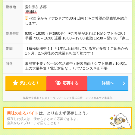
愛知県知多郡
勤務地
東浦駅
≪自宅からドアtoドアで30分以内！≫ご希望の勤務地を紹介
します。
9:00～18:00（休憩60分） ■ご希望があれば下記シフトもOK！
勤務時間
早番 7:00～16:00 遅番 10:00～19:00 夜勤 16:30～翌9:30 「家族
と休みを合わせたい」 「余裕を持って夕飯の準備がしたい」
「できれば残業はしたくない」 など、ご希望を教えてください
【積極採用中！】＊1年以上勤務している方が多数！ご応募から
期間
ね。 ※Wワーク希望の方へ 今ご覧のお仕事で希望する勤務時間
1ヶ月、2か月後のの就業も相談可能です！
と、もう1つのお仕事の勤務時間が 合計で週40時間を超える場
合は応募できません。
履歴書不要
/
40～50代活躍中
/
服装自由
/
シフト勤務
/
10名以
特徴
上の大量募集
/
電話対応なし
/
パソコンスキル不要
気になる！
応募する
詳細へ
掲載元企業名
日研トータルソーシング株式会社 メディカルケア事業部
興味のあるバイト
は、とりあえず保存しよう♪
保存した求人は、後からまとめて応募できるよ。
企業からアプローチが届くことも！