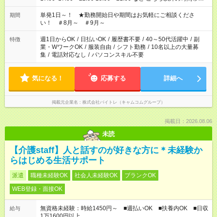
お気軽にご相談ください！
単発1日～！ ★勤務開始日や期間はお気軽にご相談くださ
期間
い！ ＃8月～ ＃9月～
週1日からOK
/
日払いOK
/
履歴書不要
/
40～50代活躍中
/
副
特徴
業・WワークOK
/
服装自由
/
シフト勤務
/
10名以上の大量募
集
/
電話対応なし
/
パソコンスキル不要
気になる！
応募する
詳細へ
掲載元企業名
株式会社バイトレ（キャムコムグループ）
掲載日：2026.08.06
未読
【介護staff】人と話すのが好きな方に＊未経験か
らはじめる生活サポート
派遣
職種未経験OK
社会人未経験OK
ブランクOK
WEB登録・面接OK
無資格未経験：時給1450円～ ■週払いOK ■扶養内OK ■日収
給与
1万1600円以上