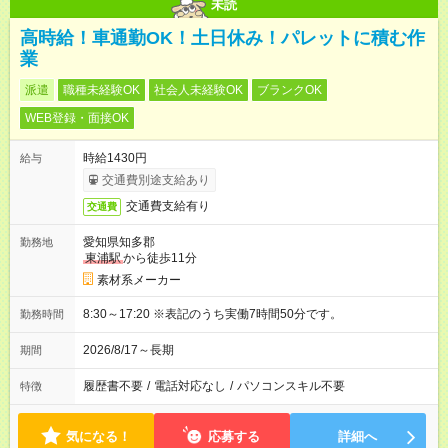
未読
高時給！車通勤OK！土日休み！パレットに積む作
業
派遣
職種未経験OK
社会人未経験OK
ブランクOK
WEB登録・面接OK
時給1430円
給与
交通費別途支給あり
交通費支給有り
交通費
愛知県知多郡
勤務地
東浦駅
から徒歩11分
素材系メーカー
8:30～17:20 ※表記のうち実働7時間50分です。
勤務時間
2026/8/17～長期
期間
履歴書不要
/
電話対応なし
/
パソコンスキル不要
特徴
気になる！
応募する
詳細へ