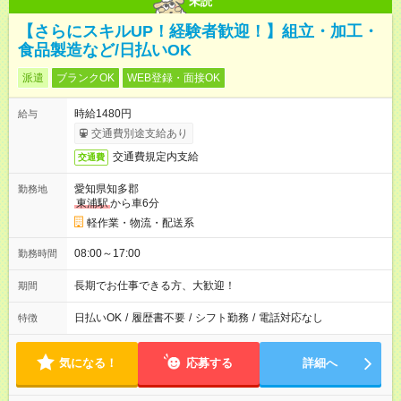
未読
【さらにスキルUP！経験者歓迎！】組立・加工・
食品製造など/日払いOK
派遣
ブランクOK
WEB登録・面接OK
時給1480円
給与
交通費別途支給あり
交通費規定内支給
交通費
愛知県知多郡
勤務地
東浦駅
から車6分
軽作業・物流・配送系
08:00～17:00
勤務時間
長期でお仕事できる方、大歓迎！
期間
日払いOK
/
履歴書不要
/
シフト勤務
/
電話対応なし
特徴
気になる！
応募する
詳細へ