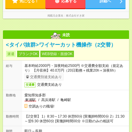
気になる！
応募する
詳細へ
掲載元企業名
株式会社すき家
未読
<タイパ抜群>ワイヤーカット機操作（2交替）
派遣
ブランクOK
WEB登録・面接OK
基本時給2000円・深夜時給2500円 ※交通費全額支給（規定あ
給与
り） 【月収例】40.0万円（20日勤務＋残業20h＋深夜6h）
交通費別途支給あり
交通費支給あり
交通費
愛知県知多郡
勤務地
東浦駅
/
高浜港駅
/
亀崎駅
空調ありの職場!
【2交替】 1）8:30～17:30 休憩60分 [実働]8時間00分 2）21:30
勤務時間
～翌6:30 休憩60分 [実働]8時間00分 ※日勤のみの相談可
即日～長期
期間