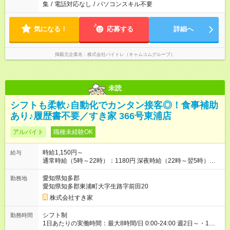
集
/
電話対応なし
/
パソコンスキル不要
気になる！
応募する
詳細へ
掲載元企業名
株式会社バイトレ（キャムコムグループ）
未読
シフトも柔軟♪自動化でカンタン接客◎！食事補助
あり♪履歴書不要／すき家 366号東浦店
アルバイト
職種未経験OK
時給1,150円～
給与
通常時給（5時～22時）：1180円 深夜時給（22時～翌5時）：
1475円 高校生時給：1150円 【特別手当】早朝手当（5：00-9：
00）時給+150円 【試用期間】試用期間あり 試用期間の長さ：1
愛知県知多郡
勤務地
ヶ月 雇用形態、給与は本採用時と同じです。 試用期間の実態は
愛知県知多郡東浦町大字生路字前田20
30日（※条件変更なし）ですが、切り上げで一ヶ月とさせてい
株式会社すき家
ただきます。 研修制度あり：15時間(研修中も同時給）
シフト制
勤務時間
1日あたりの実働時間：最大8時間/日 0:00-24:00 週2日～・1日