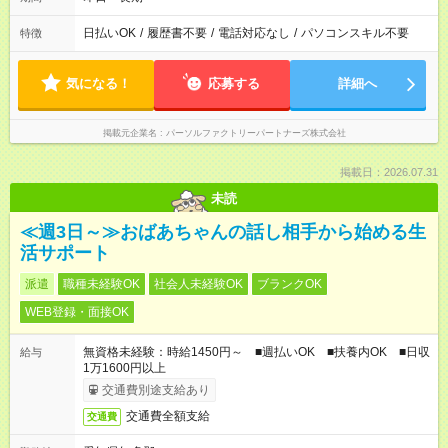
日払いOK
/
履歴書不要
/
電話対応なし
/
パソコンスキル不要
特徴
気になる！
応募する
詳細へ
掲載元企業名
パーソルファクトリーパートナーズ株式会社
掲載日：2026.07.31
未読
≪週3日～≫おばあちゃんの話し相手から始める生
活サポート
派遣
職種未経験OK
社会人未経験OK
ブランクOK
WEB登録・面接OK
無資格未経験：時給1450円～ ■週払いOK ■扶養内OK ■日収
給与
1万1600円以上
交通費別途支給あり
交通費全額支給
交通費