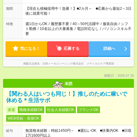
勤の場合 16:30～翌9:30 16:30～翌10:30など ※Wワーク希望の
方へ 今ご覧のお仕事で希望する勤務時間と、もう1つのお仕事の
【現在も積極採用中！急募！】■2カ月～ ■応募から最短2～3日
期間
勤務時間。 合計で週40時間を超える場合は応募できません。
後に就業可能！
週1日からOK
/
履歴書不要
/
40～50代活躍中
/
服装自由
/
シフ
特徴
ト勤務
/
10名以上の大量募集
/
電話対応なし
/
パソコンスキル不
要
気になる！
応募する
詳細へ
掲載元企業名
日研トータルソーシング株式会社 メディカルケア事業部
掲載日：2026.07.26
未読
【関わる人はいつも同じ！】推しのために稼いで
休める＊生活サポ
派遣
職種未経験OK
社会人未経験OK
ブランクOK
WEB登録・面接OK
無資格未経験：時給1450円～ ■週払いOK ■扶養内OK ■日収
給与
1万1600円以上