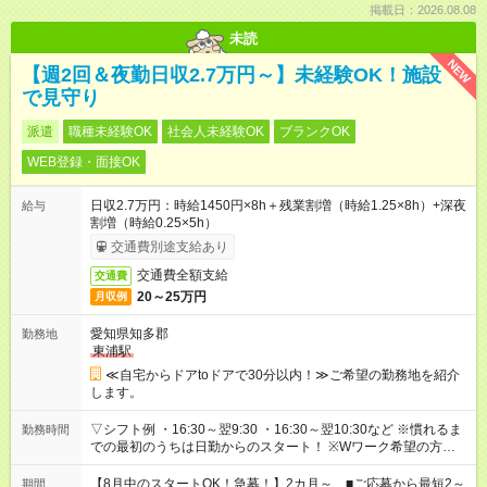
掲載日：2026.08.08
未読
NEW
【週2回＆夜勤日収2.7万円～】未経験OK！施設
で見守り
派遣
職種未経験OK
社会人未経験OK
ブランクOK
WEB登録・面接OK
日収2.7万円：時給1450円×8h＋残業割増（時給1.25×8h）+深夜
給与
割増（時給0.25×5h）
交通費別途支給あり
交通費全額支給
交通費
20～25万円
月収例
愛知県知多郡
勤務地
東浦駅
≪自宅からドアtoドアで30分以内！≫ご希望の勤務地を紹介
します。
▽シフト例 ・16:30～翌9:30 ・16:30～翌10:30など ※慣れるま
勤務時間
での最初のうちは日勤からのスタート！ ※Wワーク希望の方へ
今ご覧のお仕事で希望する勤務時間と、もう1つのお仕事の勤務
時間。 合計で週40時間を超える場合は応募できません。
【8月中のスタートOK！急募！】2カ月～ ■ご応募から最短2～
期間