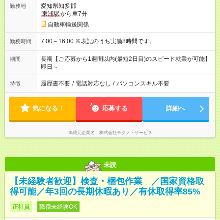
愛知県知多郡
勤務地
東浦駅
から車7分
自動車輸送関係
7:00～16:00 ※表記のうち実働8時間です。
勤務時間
長期【ご応募から1週間以内(最短2日目)のスピード就業が可能】
期間
即日～
履歴書不要
/
電話対応なし
/
パソコンスキル不要
特徴
気になる！
応募する
詳細へ
掲載元企業名
株式会社テクノ・サービス
未読
【未経験者歓迎】検査・梱包作業 ／国家資格取
得可能／年3回の長期休暇あり／有休取得率85%
正社員
職種未経験OK