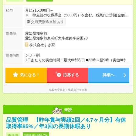
月給215,000円～
給与
※一律支給の役職手当（5000円）を含む。残業代は別途全額支
給。 ※深夜勤務手当は、残業時間等により変動します。 ※想定
交通費別途支給あり
月収27万円以上 ※最大4回昇給のチャンスあり ※賞与年2回支給
【試用期間】試用期間なし
愛知県知多郡
勤務地
愛知県知多郡東浦町大字生路字前田20
株式会社すき家
シフト制
勤務時間
1日あたりの実働時間：最大8時間/日 ■22時～翌9時（実働8時
間） ※上記はあくまでも一例です。店舗により、時間が前後す
る場合・残業がある場合があります。 ★0時～9時は必ず2名以上
気になる！
のシフトを組んでいます。 ★各店舗のサポートのために本社に
応募する
詳細へ
「24時間対応」の専門部署があります。
掲載元企業名
株式会社すき家
未読
品質管理 【昨年賞与実績2回／4.7ヶ月分】有休
取得率85%／年3回の長期休暇あり
正社員
職種未経験OK