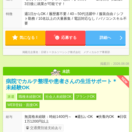
3日後に就業が可能です！
週1日からOK
/
履歴書不要
/
40～50代活躍中
/
服装自由
/
シフ
特徴
ト勤務
/
10名以上の大量募集
/
電話対応なし
/
パソコンスキル不
要
気になる！
応募する
詳細へ
掲載元企業名
日研トータルソーシング株式会社 メディカルケア事業部
掲載日：2026.08.08
未読
NEW
病院でカルテ整理や患者さんの生活サポート＊
未経験OK
派遣
職種未経験OK
社会人未経験OK
ブランクOK
WEB登録・面接OK
無資格未経験：時給1400円～ ■週払いOK ■扶養内OK ■日収
給与
1万1200円以上
交通費別途支給あり