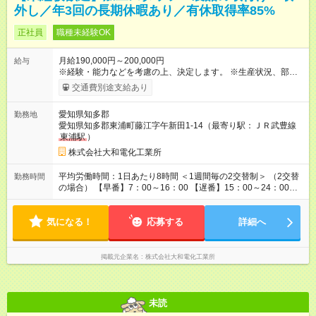
外し／年3回の長期休暇あり／有休取得率85%
正社員
職種未経験OK
月給190,000円～200,000円
給与
※経験・能力などを考慮の上、決定します。 ※生産状況、部署等
によって異なりますが、残業は全社平均で月20時間程度です。
交通費別途支給あり
残業が発生した場合は全額支給します。 ※試用期間は2ヶ月
で、条件に変更はありません。 ※交替勤務が開始され次第、交
愛知県知多郡
勤務地
替手当（34,650円）を追加で支給いたします。 【試用期間】試
愛知県知多郡東浦町藤江字午新田1-14（最寄り駅：ＪＲ武豊線
用期間あり 試用期間の長さ：2ヶ月 雇用形態、給与は本採用時
東浦駅
）
と同じです。
株式会社大和電化工業所
平均労働時間：1日あたり8時間 ＜1週間毎の2交替制＞ （2交替
勤務時間
の場合） 【早番】7：00～16：00 【遅番】15：00～24：00
【夜勤】22：00～翌7：00 上記時間帯の内2つを週交替で勤務し
ていただきます ※実働8時間・休憩1時間です ※仕事に慣れるま
気になる！
では、8：30～17：30の通常勤務となります ※残業は月平均20
応募する
詳細へ
時間程度です 平均労働時間：1日あたり8時間 ＜1週間毎の2交替
制＞ （2交替の場合） 【早番】7：00～16：00 【遅番】15：00
～24：00 【夜勤】22：00～翌7：00 上記時間帯の内2つを週交
掲載元企業名
株式会社大和電化工業所
替で勤務していただきます ※実働8時間・休憩1時間です ※仕事
に慣れるまでは、8：30～17：30の通常勤務となります ※残業
は月平均20時間程度です
未読