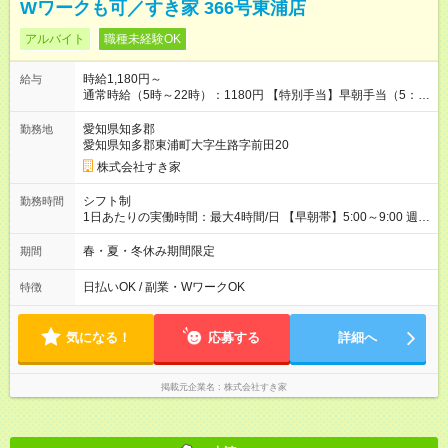
Wワークも可／すき家 366号東浦店
アルバイト
職種未経験OK
時給1,180円～
給与
通常時給（5時～22時）：1180円 【特別手当】早朝手当（5：
00-9：00）時給+150円 【試用期間】試用期間あり 試用期間の
長さ：1ヶ月 雇用形態、給与は本採用時と同じです。 試用期間
愛知県知多郡
勤務地
の実態は30日（※条件変更なし）ですが、切り上げで一ヶ月と
愛知県知多郡東浦町大字生路字前田20
させていただきます。 研修制度あり：15時間(研修中も同時給）
株式会社すき家
シフト制
勤務時間
1日あたりの実働時間：最大4時間/日 【早朝帯】5:00～9:00 週2
日～・1日2h～OK◎ 勤務時間や曜日はご相談ください。
春・夏・冬休み期間限定
期間
日払いOK / 副業・WワークOK
特徴
気になる！
応募する
詳細へ
掲載元企業名
株式会社すき家