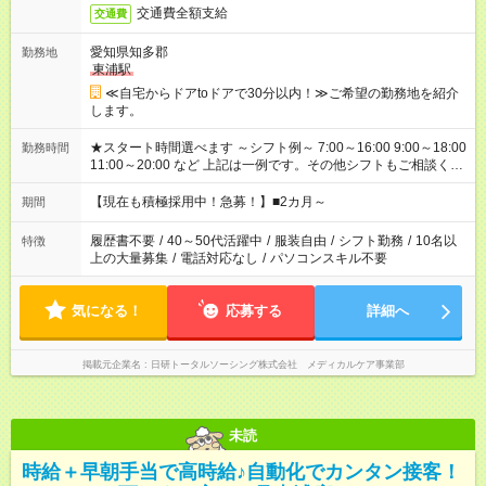
交通費全額支給
交通費
愛知県知多郡
勤務地
東浦駅
≪自宅からドアtoドアで30分以内！≫ご希望の勤務地を紹介
します。
★スタート時間選べます ～シフト例～ 7:00～16:00 9:00～18:00
勤務時間
11:00～20:00 など 上記は一例です。その他シフトもご相談くだ
さい。 ※Wワークの場合当社と合わせて法定労働時間が週40時
間を超えなければOK
【現在も積極採用中！急募！】■2カ月～
期間
履歴書不要
/
40～50代活躍中
/
服装自由
/
シフト勤務
/
10名以
特徴
上の大量募集
/
電話対応なし
/
パソコンスキル不要
気になる！
応募する
詳細へ
掲載元企業名
日研トータルソーシング株式会社 メディカルケア事業部
未読
時給＋早朝手当で高時給♪自動化でカンタン接客！