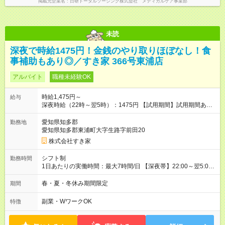
掲載元企業名
日研トータルソーシング株式会社 メディカルケア事業部
未読
深夜で時給1475円！金銭のやり取りほぼなし！食
事補助もあり◎／すき家 366号東浦店
アルバイト
職種未経験OK
時給1,475円～
給与
深夜時給（22時～翌5時）：1475円 【試用期間】試用期間あり
試用期間の長さ：1ヶ月 雇用形態、給与は本採用時と同じです。
試用期間の実態は30日（※条件変更なし）ですが、切り上げで
愛知県知多郡
勤務地
一ヶ月とさせていただきます。 研修制度あり：15時間(研修中も
愛知県知多郡東浦町大字生路字前田20
同時給）
株式会社すき家
シフト制
勤務時間
1日あたりの実働時間：最大7時間/日 【深夜帯】22:00～翌5:00
週2日～・1日2h～OK◎ ※22:00から翌5:00までは18歳以上の方
のみ勤務可能です（18歳未満の深夜業務禁止のため） ★深夜で
春・夏・冬休み期間限定
期間
も安心して働けます★ すき家では、ワンオペを禁止していま
す。 必ず、2名以上での勤務を行いますので、安心して働けま
副業・WワークOK
特徴
す。