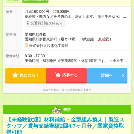
月給190,000円～226,000円
給与
※経験・能力などを考慮の上、決定します。 ※※生産状況、部署
によって異なりますが、残業は全社平均で月20時間程度です。
交通費別途支給あり
残業が発生した場合は全額支給します。 ※試用期間は2ヶ月
で、条件に変更はありません。 【試用期間】試用期間あり 試用
愛知県知多郡
勤務地
期間の長さ：2ヶ月 雇用形態、給与は本採用時と同じです。
愛知県知多郡東浦町（最寄り駅：JR武豊線
東浦駅
）
株式会社大和電化工業所
8:30～17:30
勤務時間
実働時間：8時間/日 ※実働8時間・休憩1時間です。 ※全社平均
で月20時間程度
気になる！
応募する
詳細へ
掲載元企業名
株式会社大和電化工業所
未読
【未経験歓迎】材料補給・金型組み換え｜製造ス
タッフ／賞与支給実績2回4.7ヶ月分／国家資格取
得可能