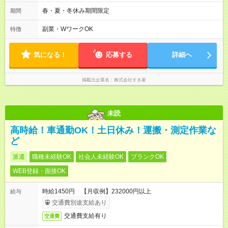
2h～OK ＜シフト例＞ 〇朝帯 5:00-9:00 〇昼帯 9:00-14:00 〇午
後帯 14:00-18:00 〇夜帯 18:00-22:00 〇深夜帯 22:00-翌5:00 基
春・夏・冬休み期間限定
期間
本は固定シフトですが家庭の都合などイレギュラーには対応し
ます♪
副業・WワークOK
特徴
気になる！
応募する
詳細へ
掲載元企業名
株式会社すき家
未読
高時給！車通勤OK！土日休み！運搬・測定作業な
ど
派遣
職種未経験OK
社会人未経験OK
ブランクOK
WEB登録・面接OK
時給1450円 【月収例】232000円以上
給与
交通費別途支給あり
交通費支給有り
交通費