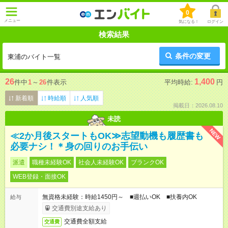
0
メニュー
気になる！
ログイン
検索結果
条件の変更
東浦のバイト一覧
26
1,400
件中
1
～
26
件表示
平均時給:
円
新着順
時給順
人気順
掲載日：2026.08.10
未読
NEW
≪2か月後スタートもOK≫志望動機も履歴書も
必要ナシ！＊身の回りのお手伝い
派遣
職種未経験OK
社会人未経験OK
ブランクOK
WEB登録・面接OK
無資格未経験：時給1450円～ ■週払いOK ■扶養内OK
給与
交通費別途支給あり
交通費全額支給
交通費