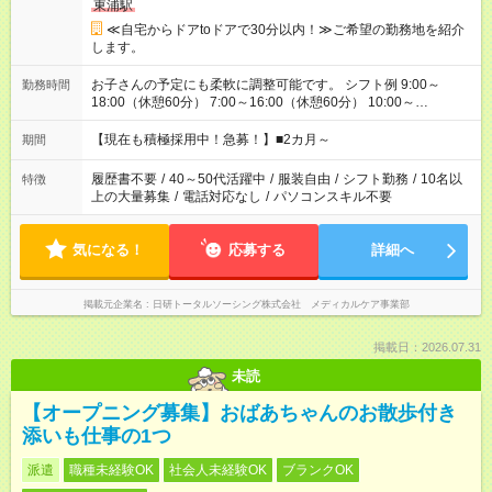
東浦駅
≪自宅からドアtoドアで30分以内！≫ご希望の勤務地を紹介
します。
お子さんの予定にも柔軟に調整可能です。 シフト例 9:00～
勤務時間
18:00（休憩60分） 7:00～16:00（休憩60分） 10:00～
19:00（休憩60分） ※Wワーク希望の方へ 今ご覧のお仕事で希
望する勤務時間と、もう1つのお仕事の勤務時間の合計が 週40
【現在も積極採用中！急募！】■2カ月～
期間
時間を超えなければOKです。
履歴書不要
/
40～50代活躍中
/
服装自由
/
シフト勤務
/
10名以
特徴
上の大量募集
/
電話対応なし
/
パソコンスキル不要
気になる！
応募する
詳細へ
掲載元企業名
日研トータルソーシング株式会社 メディカルケア事業部
掲載日：2026.07.31
未読
【オープニング募集】おばあちゃんのお散歩付き
添いも仕事の1つ
派遣
職種未経験OK
社会人未経験OK
ブランクOK