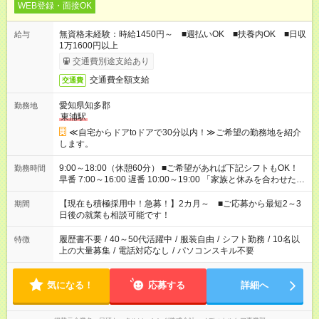
WEB登録・面接OK
無資格未経験：時給1450円～ ■週払いOK ■扶養内OK ■日収
給与
1万1600円以上
交通費別途支給あり
交通費全額支給
交通費
愛知県知多郡
勤務地
東浦駅
≪自宅からドアtoドアで30分以内！≫ご希望の勤務地を紹介
します。
9:00～18:00（休憩60分） ■ご希望があれば下記シフトもOK！
勤務時間
早番 7:00～16:00 遅番 10:00～19:00 「家族と休みを合わせた
い」 「余裕を持って夕飯の準備がしたい」 「できれば残業はし
たくない」 など、ご希望を教えてくださいね。 ※Wワーク希望
【現在も積極採用中！急募！】2カ月～ ■ご応募から最短2～3
期間
の方へ 今ご覧のお仕事で希望する勤務時間と、もう1つのお仕事
日後の就業も相談可能です！
の勤務時間。 合計で週40時間を超える場合は応募できません。
履歴書不要
/
40～50代活躍中
/
服装自由
/
シフト勤務
/
10名以
特徴
上の大量募集
/
電話対応なし
/
パソコンスキル不要
気になる！
応募する
詳細へ