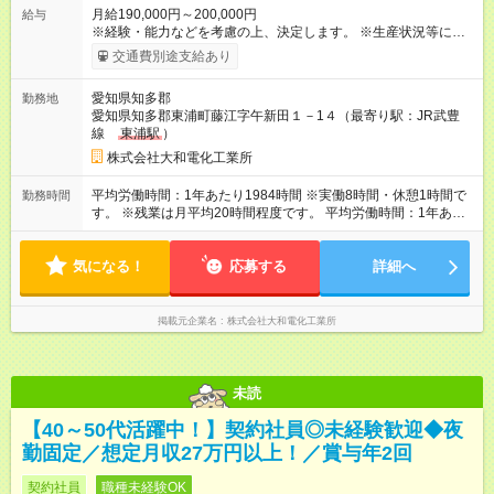
月給190,000円～200,000円
給与
※経験・能力などを考慮の上、決定します。 ※生産状況等によっ
て異なりますが、残業は全社平均で月20時間程度です。 残業
交通費別途支給あり
が発生した場合は全額支給します。 ※試用期間は2ヶ月で、条件
に変更はありません。 【試用期間】試用期間あり 試用期間の長
愛知県知多郡
勤務地
さ：2ヶ月 雇用形態、給与は本採用時と同じです。
愛知県知多郡東浦町藤江字午新田１－1４（最寄り駅：JR武豊
線
東浦駅
）
株式会社大和電化工業所
平均労働時間：1年あたり1984時間 ※実働8時間・休憩1時間で
勤務時間
す。 ※残業は月平均20時間程度です。 平均労働時間：1年あた
り1984時間 ※実働8時間・休憩1時間です。 ※残業は月平均20時
間程度です。
気になる！
応募する
詳細へ
掲載元企業名
株式会社大和電化工業所
未読
【40～50代活躍中！】契約社員◎未経験歓迎◆夜
勤固定／想定月収27万円以上！／賞与年2回
契約社員
職種未経験OK