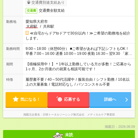
交通費別途支給あり
交通費全額支給
交通費
愛知県大府市
勤務地
大府駅
/
共和駅
≪自宅からドアtoドアで30分以内！≫ご希望の勤務地を紹介
します。
9:00～18:00（休憩60分） ■ご希望があれば下記シフトもOK！
勤務時間
早番 7:00～16:00 遅番 10:00～19:00 夜勤 16:30～翌9:30 「家族
と休みを合わせたい」 「余裕を持って夕飯の準備がしたい」
「できれば残業はしたくない」 など、ご希望を教えてください
【積極採用中！】＊1年以上勤務している方が多数！ご応募から
期間
ね。 ※Wワーク希望の方へ 今ご覧のお仕事で希望する勤務時間
1ヶ月、2か月後のの就業も相談可能です！
と、もう1つのお仕事の勤務時間が 合計で週40時間を超える場
合は応募できません。
履歴書不要
/
40～50代活躍中
/
服装自由
/
シフト勤務
/
10名以
特徴
上の大量募集
/
電話対応なし
/
パソコンスキル不要
気になる！
応募する
詳細へ
掲載元企業名
日研トータルソーシング株式会社 メディカルケア事業部
掲載日：2026.08.09
未読