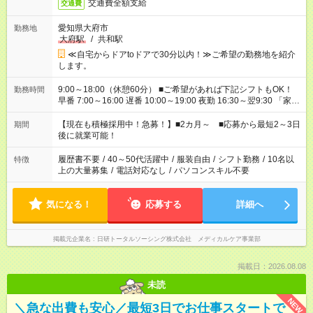
交通費全額支給
交通費
愛知県大府市
勤務地
大府駅
/
共和駅
≪自宅からドアtoドアで30分以内！≫ご希望の勤務地を紹介
します。
9:00～18:00（休憩60分） ■ご希望があれば下記シフトもOK！
勤務時間
早番 7:00～16:00 遅番 10:00～19:00 夜勤 16:30～翌9:30 「家族
と休みを合わせたい」 「余裕を持って夕飯の準備がしたい」
「できれば残業はしたくない」 など、ご希望を教えてください
【現在も積極採用中！急募！】■2カ月～ ■応募から最短2～3日
期間
ね。 ※Wワーク希望の方へ 今ご覧のお仕事で希望する勤務時間
後に就業可能！
と、もう1つのお仕事の勤務時間。 合計で週40時間を超える場
合は応募できません。
履歴書不要
/
40～50代活躍中
/
服装自由
/
シフト勤務
/
10名以
特徴
上の大量募集
/
電話対応なし
/
パソコンスキル不要
気になる！
応募する
詳細へ
掲載元企業名
日研トータルソーシング株式会社 メディカルケア事業部
掲載日：2026.08.08
未読
NEW
＼急な出費も安心／最短3日でお仕事スタートで