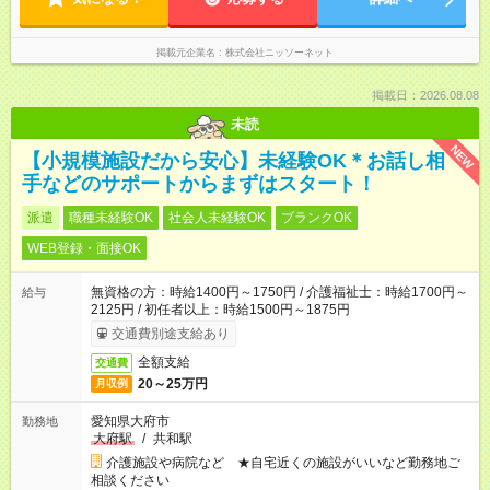
掲載元企業名
株式会社ニッソーネット
掲載日：2026.08.08
未読
NEW
【小規模施設だから安心】未経験OK＊お話し相
手などのサポートからまずはスタート！
派遣
職種未経験OK
社会人未経験OK
ブランクOK
WEB登録・面接OK
無資格の方：時給1400円～1750円 / 介護福祉士：時給1700円～
給与
2125円 / 初任者以上：時給1500円～1875円
交通費別途支給あり
全額支給
交通費
20～25万円
月収例
愛知県大府市
勤務地
大府駅
/
共和駅
介護施設や病院など ★自宅近くの施設がいいなど勤務地ご
相談ください