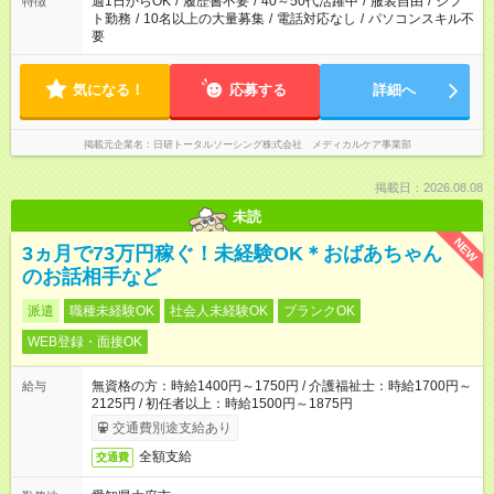
週1日からOK
/
履歴書不要
/
40～50代活躍中
/
服装自由
/
シフ
特徴
ト勤務
/
10名以上の大量募集
/
電話対応なし
/
パソコンスキル不
要
気になる！
応募する
詳細へ
掲載元企業名
日研トータルソーシング株式会社 メディカルケア事業部
掲載日：2026.08.08
未読
NEW
3ヵ月で73万円稼ぐ！未経験OK＊おばあちゃん
のお話相手など
派遣
職種未経験OK
社会人未経験OK
ブランクOK
WEB登録・面接OK
無資格の方：時給1400円～1750円 / 介護福祉士：時給1700円～
給与
2125円 / 初任者以上：時給1500円～1875円
交通費別途支給あり
全額支給
交通費