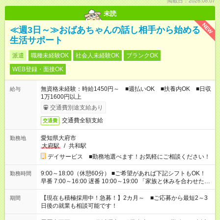
掲載日：2026.08.07
未読
NEW
≪週3日～≫おばあちゃんの話し相手から始める
生活サポート
派遣
職種未経験OK
社会人未経験OK
ブランクOK
WEB登録・面接OK
無資格未経験：時給1450円～ ■週払いOK ■扶養内OK ■日収
給与
1万1600円以上
交通費別途支給あり
交通費全額支給
交通費
愛知県大府市
勤務地
大府駅
/
共和駅
デイサービス ■勤務地選べます！お気軽にご相談ください！
9:00～18:00（休憩60分） ■ご希望があれば下記シフトもOK！
勤務時間
早番 7:00～16:00 遅番 10:00～19:00 「家族と休みを合わせた
い」 「余裕を持って夕飯の準備がしたい」 「できれば残業はし
たくない」 など、ご希望を教えてくださいね。 ※Wワーク希望
【現在も積極採用中！急募！】2カ月～ ■ご応募から最短2～3
期間
の方へ 今ご覧のお仕事で希望する勤務時間と、もう1つのお仕事
日後の就業も相談可能です！
の勤務時間。 合計で週40時間を超える場合は応募できません。