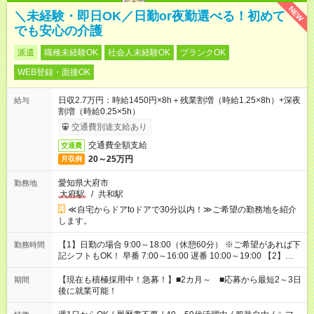
NEW
＼未経験・即日OK／日勤or夜勤選べる！初めて
でも安心の介護
派遣
職種未経験OK
社会人未経験OK
ブランクOK
WEB登録・面接OK
日収2.7万円：時給1450円×8h＋残業割増（時給1.25×8h）+深夜
給与
割増（時給0.25×5h）
交通費別途支給あり
交通費全額支給
交通費
20～25万円
月収例
愛知県大府市
勤務地
大府駅
/
共和駅
≪自宅からドアtoドアで30分以内！≫ご希望の勤務地を紹介
します。
【1】日勤の場合 9:00～18:00（休憩60分） ※ご希望があれば下
勤務時間
記シフトもOK！ 早番 7:00～16:00 遅番 10:00～19:00 【2】夜
勤の場合 16:30～翌9:30 16:30～翌10:30など ※Wワーク希望の
方へ 今ご覧のお仕事で希望する勤務時間と、もう1つのお仕事の
【現在も積極採用中！急募！】■2カ月～ ■応募から最短2～3日
期間
勤務時間。 合計で週40時間を超える場合は応募できません。
後に就業可能！