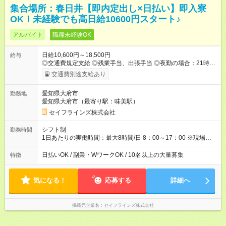
集合場所：春日井【即内定出し×日払い】即入寮
OK！未経験でも高日給10600円スタート♪
アルバイト
職種未経験OK
日給10,600円～18,500円
給与
◎交通費規定支給 ◎残業手当、出張手当 ◎夜勤の場合：21時～
翌5時は割増給与 ◎日払い・週払い可(希望者／条件有) ◎食事サ
交通費別途支給あり
ポートあり ＜月収例＞ 入社3か月：月収28万 入社1年：月収39
万 ◎自分のぺースで勤務可能 週4～OK！あなたの働き方と相談
愛知県大府市
勤務地
します♪ ダブルワークも可能です☺ ◎髪色、ピアス、タトゥー
愛知県大府市（最寄り駅：味美駅）
OK おしゃれも自由に楽しめます！ 【試用期間】試用期間あり
試用期間の長さ：3ヶ月 雇用形態、給与は本採用時と同じです。
セイフラインズ株式会社
シフト制
勤務時間
1日あたりの実働時間：最大8時間/日 8：00～17：00 ※現場によ
っては多少時間は前後します ▶残業ほとんどなし！ ▶時間より
早く終わることの方が多いと思います。現場によっては午前中
日払いOK / 副業・WワークOK / 10名以上の大量募集
特徴
で終わってしまう場合も。その場合も日給は同額支給！ ▶ご希
望の方は夜勤（21:00～6:00）のお仕事も可能。
気になる！
応募する
詳細へ
掲載元企業名
セイフラインズ株式会社