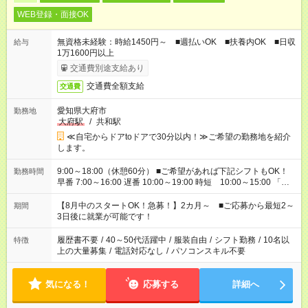
WEB登録・面接OK
無資格未経験：時給1450円～ ■週払いOK ■扶養内OK ■日収
給与
1万1600円以上
交通費別途支給あり
交通費全額支給
交通費
愛知県大府市
勤務地
大府駅
/
共和駅
≪自宅からドアtoドアで30分以内！≫ご希望の勤務地を紹介
します。
9:00～18:00（休憩60分） ■ご希望があれば下記シフトもOK！
勤務時間
早番 7:00～16:00 遅番 10:00～19:00 時短 10:00～15:00 「家
族と休みを合わせたい」 「余裕を持って夕飯の準備がしたい」
「できれば残業はしたくない」 など、ご希望を教えてください
【8月中のスタートOK！急募！】2カ月～ ■ご応募から最短2～
期間
ね。 ※Wワーク希望の方へ 今ご覧のお仕事で希望する勤務時間
3日後に就業が可能です！
と、もう1つのお仕事の勤務時間。 合計で週40時間を超える場
合は応募できません。
履歴書不要
/
40～50代活躍中
/
服装自由
/
シフト勤務
/
10名以
特徴
上の大量募集
/
電話対応なし
/
パソコンスキル不要
気になる！
応募する
詳細へ