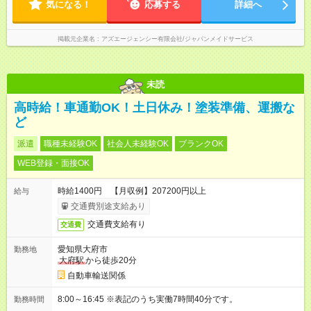
気になる！
応募する
詳細へ
掲載元企業名
アズエージェンシー有限会社/ジャパンメイドサービス
未読
高時給！車通勤OK！土日休み！塗装準備、運搬な
ど
派遣
職種未経験OK
社会人未経験OK
ブランクOK
WEB登録・面接OK
時給1400円 【月収例】207200円以上
給与
交通費別途支給あり
交通費支給有り
交通費
愛知県大府市
勤務地
大府駅
から徒歩20分
自動車輸送関係
8:00～16:45 ※表記のうち実働7時間40分です。
勤務時間