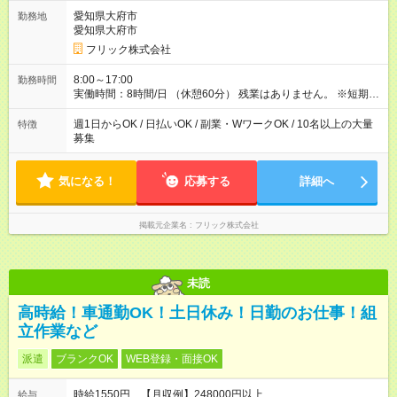
【試用期間】試用期間なし
愛知県大府市
勤務地
愛知県大府市
フリック株式会社
8:00～17:00
勤務時間
実働時間：8時間/日 （休憩60分） 残業はありません。 ※短期の
募集は行っておりません。予めご了承くださいませ。
週1日からOK / 日払いOK / 副業・WワークOK / 10名以上の大量
特徴
募集
気になる！
応募する
詳細へ
掲載元企業名
フリック株式会社
未読
高時給！車通勤OK！土日休み！日勤のお仕事！組
立作業など
派遣
ブランクOK
WEB登録・面接OK
時給1550円 【月収例】248000円以上
給与