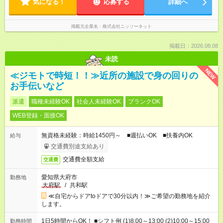
気になる！
応募する
詳細へ
掲載元企業名
株式会社ニッソーネット
掲載日：2026.08.08
未読
NEW
≪ジモトで時短！！≫近所の施設で身の回りの
お手伝いなど
派遣
職種未経験OK
社会人未経験OK
ブランクOK
WEB登録・面接OK
無資格未経験：時給1450円～ ■週払いOK ■扶養内OK
給与
交通費別途支給あり
交通費全額支給
交通費
愛知県大府市
勤務地
大府駅
/
共和駅
≪自宅からドアtoドアで30分以内！≫ご希望の勤務地を紹介
します。
1日5時間からOK！ ■シフト例 (1)8:00～13:00 (2)10:00～15:00
勤務時間