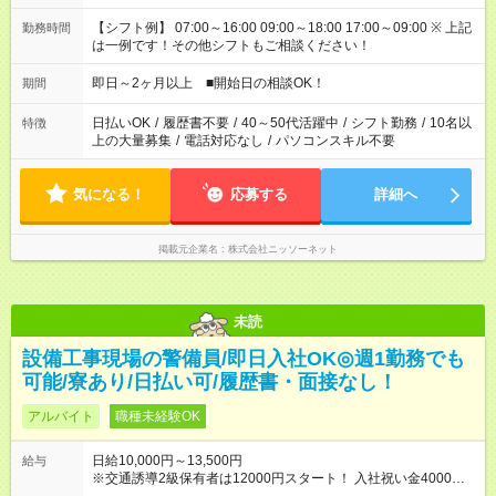
【シフト例】 07:00～16:00 09:00～18:00 17:00～09:00 ※ 上記
勤務時間
は一例です！その他シフトもご相談ください！
即日～2ヶ月以上 ■開始日の相談OK！
期間
日払いOK
/
履歴書不要
/
40～50代活躍中
/
シフト勤務
/
10名以
特徴
上の大量募集
/
電話対応なし
/
パソコンスキル不要
気になる！
応募する
詳細へ
掲載元企業名
株式会社ニッソーネット
未読
設備工事現場の警備員/即日入社OK◎週1勤務でも
可能/寮あり/日払い可/履歴書・面接なし！
アルバイト
職種未経験OK
日給10,000円～13,500円
給与
※交通誘導2級保有者は12000円スタート！ 入社祝い金4000円