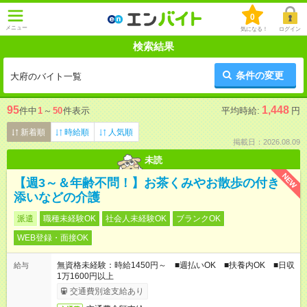
0
メニュー
気になる！
ログイン
検索結果
条件の変更
大府のバイト一覧
95
1,448
件中
1
～
50
件表示
平均時給:
円
新着順
時給順
人気順
掲載日：2026.08.09
未読
NEW
【週3～＆年齢不問！】お茶くみやお散歩の付き
添いなどの介護
派遣
職種未経験OK
社会人未経験OK
ブランクOK
WEB登録・面接OK
無資格未経験：時給1450円～ ■週払いOK ■扶養内OK ■日収
給与
1万1600円以上
交通費別途支給あり