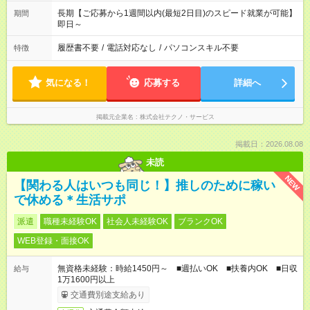
長期【ご応募から1週間以内(最短2日目)のスピード就業が可能】
期間
即日～
履歴書不要
/
電話対応なし
/
パソコンスキル不要
特徴
気になる！
応募する
詳細へ
掲載元企業名
株式会社テクノ・サービス
掲載日：2026.08.08
未読
NEW
【関わる人はいつも同じ！】推しのために稼い
で休める＊生活サポ
派遣
職種未経験OK
社会人未経験OK
ブランクOK
WEB登録・面接OK
無資格未経験：時給1450円～ ■週払いOK ■扶養内OK ■日収
給与
1万1600円以上
交通費別途支給あり