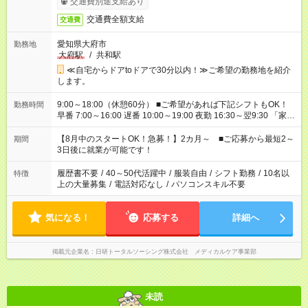
交通費別途支給あり
交通費全額支給
交通費
愛知県大府市
勤務地
大府駅
/
共和駅
≪自宅からドアtoドアで30分以内！≫ご希望の勤務地を紹介
します。
9:00～18:00（休憩60分） ■ご希望があれば下記シフトもOK！
勤務時間
早番 7:00～16:00 遅番 10:00～19:00 夜勤 16:30～翌9:30 「家族
と休みを合わせたい」 「余裕を持って夕飯の準備がしたい」
「できれば残業はしたくない」 など、ご希望を教えてください
【8月中のスタートOK！急募！】2カ月～ ■ご応募から最短2～
期間
ね。 ※Wワーク希望の方へ 今ご覧のお仕事で希望する勤務時間
3日後に就業が可能です！
と、もう1つのお仕事の勤務時間。 合計で週40時間を超える場
合は応募できません。
履歴書不要
/
40～50代活躍中
/
服装自由
/
シフト勤務
/
10名以
特徴
上の大量募集
/
電話対応なし
/
パソコンスキル不要
気になる！
応募する
詳細へ
掲載元企業名
日研トータルソーシング株式会社 メディカルケア事業部
未読