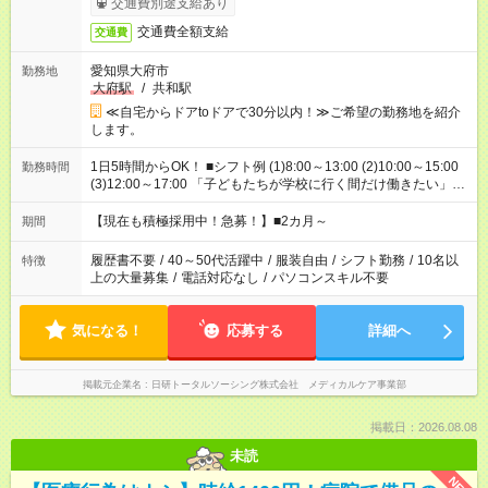
交通費別途支給あり
交通費全額支給
交通費
愛知県大府市
勤務地
大府駅
/
共和駅
≪自宅からドアtoドアで30分以内！≫ご希望の勤務地を紹介
します。
1日5時間からOK！ ■シフト例 (1)8:00～13:00 (2)10:00～15:00
勤務時間
(3)12:00～17:00 「子どもたちが学校に行く間だけ働きたい」
「余裕を持って夕飯の準備がしたい」 「午前中は働いて、午後
はプライベートの時間にしたい」 など、ご希望を教えてくださ
【現在も積極採用中！急募！】■2カ月～
期間
いね。 ※Wワーク希望の方へ 今ご覧のお仕事で希望する勤務時
間と、もう1つのお仕事の勤務時間。 合計で週40時間を超える
履歴書不要
/
40～50代活躍中
/
服装自由
/
シフト勤務
/
10名以
特徴
場合は応募できません。
上の大量募集
/
電話対応なし
/
パソコンスキル不要
気になる！
応募する
詳細へ
掲載元企業名
日研トータルソーシング株式会社 メディカルケア事業部
掲載日：2026.08.08
未読
NEW