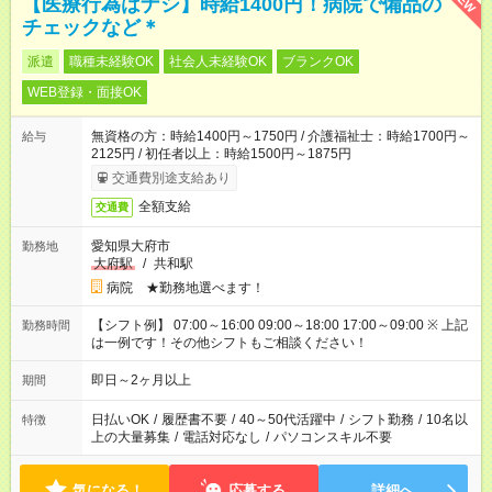
【医療行為はナシ】時給1400円！病院で備品の
チェックなど＊
派遣
職種未経験OK
社会人未経験OK
ブランクOK
WEB登録・面接OK
無資格の方：時給1400円～1750円 / 介護福祉士：時給1700円～
給与
2125円 / 初任者以上：時給1500円～1875円
交通費別途支給あり
全額支給
交通費
愛知県大府市
勤務地
大府駅
/
共和駅
病院 ★勤務地選べます！
【シフト例】 07:00～16:00 09:00～18:00 17:00～09:00 ※ 上記
勤務時間
は一例です！その他シフトもご相談ください！
即日～2ヶ月以上
期間
日払いOK
/
履歴書不要
/
40～50代活躍中
/
シフト勤務
/
10名以
特徴
上の大量募集
/
電話対応なし
/
パソコンスキル不要
気になる！
応募する
詳細へ