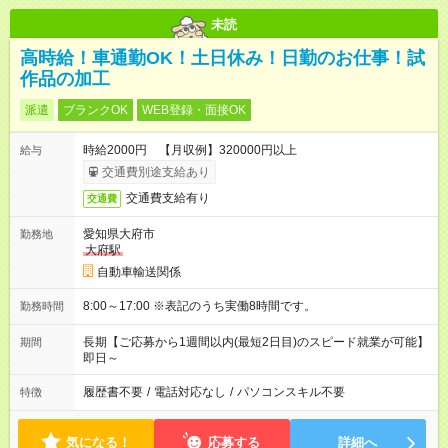
未読
高時給！車通勤OK！土日休み！日勤のお仕事！試
作品の加工
派遣
ブランクOK
WEB登録・面接OK
時給2000円 【月収例】320000円以上
給与
交通費別途支給あり
交通費支給有り
交通費
愛知県大府市
勤務地
大府駅
自動車輸送関係
8:00～17:00 ※表記のうち実働8時間です。
勤務時間
長期【ご応募から1週間以内(最短2日目)のスピード就業が可能】
期間
即日～
履歴書不要
/
電話対応なし
/
パソコンスキル不要
特徴
気になる！
応募する
詳細へ