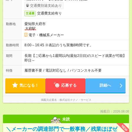
交通費別途支給あり
交通費支給有り
交通費
愛知県大府市
勤務地
大府駅
電子・機械系メーカー
8:00～16:45 ※表記のうち実働8時間です。
勤務時間
長期【ご応募から1週間以内(最短2日目)のスピード就業が可能】
期間
即日～
履歴書不要
/
電話対応なし
/
パソコンスキル不要
特徴
気になる！
応募する
詳細へ
掲載元企業名
株式会社テクノ・サービス
掲載日：2026.08.08
未読
NEW
＼メーカーの調達部門で一般事務／残業ほぼゼ