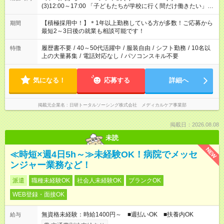
(3)12:00～17:00 「子どもたちが学校に行く間だけ働きたい」
「余裕を持って夕飯の準備がしたい」 「午前中は働いて、午後
はプライベートの時間にしたい」 など、ご希望を教えてくださ
【積極採用中！】＊1年以上勤務している方が多数！ご応募から
期間
いね。 ※Wワーク希望の方へ 今ご覧のお仕事で希望する勤務時
最短2～3日後の就業も相談可能です！
間と、もう1つのお仕事の勤務時間。 合計で週40時間を超える
場合は応募できません。
履歴書不要
/
40～50代活躍中
/
服装自由
/
シフト勤務
/
10名以
特徴
上の大量募集
/
電話対応なし
/
パソコンスキル不要
気になる！
応募する
詳細へ
掲載元企業名
日研トータルソーシング株式会社 メディカルケア事業部
掲載日：2026.08.08
未読
NEW
≪時短×週4日5h～≫未経験OK！病院でメッセ
ンジャー業務など！
派遣
職種未経験OK
社会人未経験OK
ブランクOK
WEB登録・面接OK
無資格未経験：時給1400円～ ■週払いOK ■扶養内OK
給与