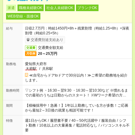
派遣
職種未経験OK
社会人未経験OK
ブランクOK
WEB登録・面接OK
日収2.7万円：時給1450円×8h＋残業割増（時給1.25×8h）+深夜
給与
割増（時給0.25×5h）
交通費別途支給あり
交通費全額支給
交通費
20～25万円
月収例
愛知県大府市
勤務地
大府駅
/
共和駅
≪自宅からドアtoドアで30分以内！≫ご希望の勤務地を紹介
します。
▽シフト例 ・16:30～翌9:30 ・16:30～翌10:30など ※慣れるま
勤務時間
での最初のうちは日勤からのスタート！ ※Wワーク希望の方へ
今ご覧のお仕事で希望する勤務時間と、もう1つのお仕事の勤務
時間。 合計で週40時間を超える場合は応募できません。
【積極採用中！急募！】1年以上勤務している方が多数！ご応募
期間
から最短2～3日後の就業も相談可能です！
週1日からOK
/
履歴書不要
/
40～50代活躍中
/
服装自由
/
シフ
特徴
ト勤務
/
10名以上の大量募集
/
電話対応なし
/
パソコンスキル不
要