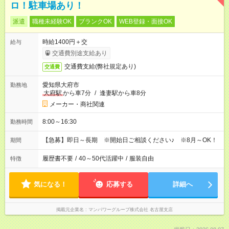
ロ！駐車場あり！
派遣
職種未経験OK
ブランクOK
WEB登録・面接OK
時給1400円＋交
給与
交通費別途支給あり
交通費支給(弊社規定あり)
交通費
愛知県大府市
勤務地
大府駅
から車7分
/
逢妻駅から車8分
メーカー・商社関連
8:00～16:30
勤務時間
【急募】即日～長期 ※開始日ご相談ください♪ ※8月～OK！
期間
履歴書不要
/
40～50代活躍中
/
服装自由
特徴
気になる！
応募する
詳細へ
掲載元企業名
マンパワーグループ株式会社 名古屋支店