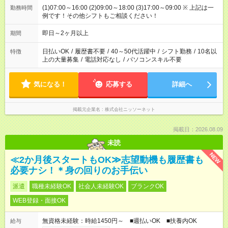
(1)07:00～16:00 (2)09:00～18:00 (3)17:00～09:00 ※ 上記は一
勤務時間
例です！その他シフトもご相談ください！
即日～2ヶ月以上
期間
日払いOK
/
履歴書不要
/
40～50代活躍中
/
シフト勤務
/
10名以
特徴
上の大量募集
/
電話対応なし
/
パソコンスキル不要
気になる！
応募する
詳細へ
掲載元企業名
株式会社ニッソーネット
掲載日：2026.08.09
未読
NEW
≪2か月後スタートもOK≫志望動機も履歴書も
必要ナシ！＊身の回りのお手伝い
派遣
職種未経験OK
社会人未経験OK
ブランクOK
WEB登録・面接OK
無資格未経験：時給1450円～ ■週払いOK ■扶養内OK
給与