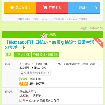
気になる！
応募する
詳細へ
掲載元企業名
日研トータルソーシング株式会社 メディカルケア事業部
掲載日：2026.08.09
未読
NEW
【時給1500円】日払い＊綺麗な施設で日常生活
のサポート！
派遣
ブランクOK
WEB登録・面接OK
初任者以上：時給1500円～1875円 / 介護福祉士：時給1700円～
給与
2125円 ■日払いOK
交通費別途支給あり
全額支給
交通費
25～30万円
月収例
愛知県大府市
勤務地
大府駅
/
共和駅
サービス付き高齢者向け住宅