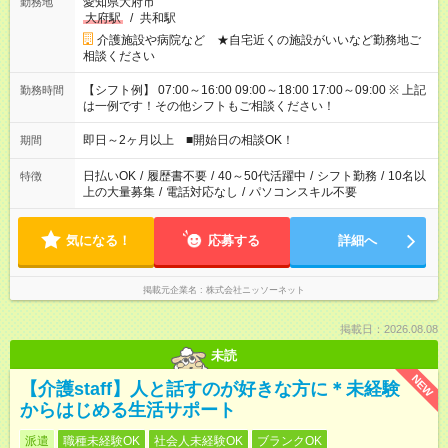
愛知県大府市
勤務地
大府駅
/
共和駅
介護施設や病院など ★自宅近くの施設がいいなど勤務地ご
相談ください
【シフト例】 07:00～16:00 09:00～18:00 17:00～09:00 ※ 上記
勤務時間
は一例です！その他シフトもご相談ください！
即日～2ヶ月以上 ■開始日の相談OK！
期間
日払いOK
/
履歴書不要
/
40～50代活躍中
/
シフト勤務
/
10名以
特徴
上の大量募集
/
電話対応なし
/
パソコンスキル不要
気になる！
応募する
詳細へ
掲載元企業名
株式会社ニッソーネット
掲載日：2026.08.08
未読
NEW
【介護staff】人と話すのが好きな方に＊未経験
からはじめる生活サポート
派遣
職種未経験OK
社会人未経験OK
ブランクOK