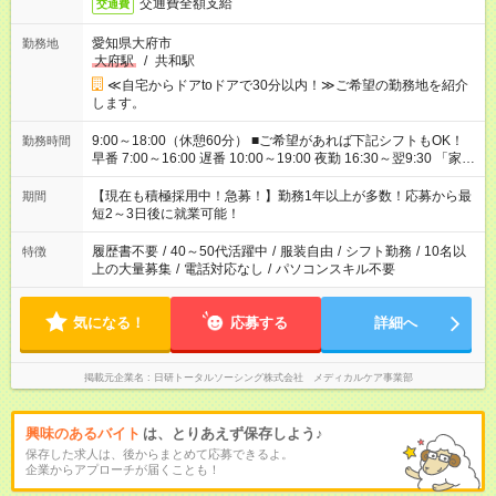
交通費全額支給
交通費
愛知県大府市
勤務地
大府駅
/
共和駅
≪自宅からドアtoドアで30分以内！≫ご希望の勤務地を紹介
します。
9:00～18:00（休憩60分） ■ご希望があれば下記シフトもOK！
勤務時間
早番 7:00～16:00 遅番 10:00～19:00 夜勤 16:30～翌9:30 「家族
と休みを合わせたい」 「余裕を持って夕飯の準備がしたい」
「できれば残業はしたくない」 など、ご希望を教えてください
【現在も積極採用中！急募！】勤務1年以上が多数！応募から最
期間
ね。 ※Wワーク希望の方へ 今ご覧のお仕事で希望する勤務時間
短2～3日後に就業可能！
と、もう1つのお仕事の勤務時間。 合計で週40時間を超える場
合は応募できません。
履歴書不要
/
40～50代活躍中
/
服装自由
/
シフト勤務
/
10名以
特徴
上の大量募集
/
電話対応なし
/
パソコンスキル不要
気になる！
応募する
詳細へ
掲載元企業名
日研トータルソーシング株式会社 メディカルケア事業部
興味のあるバイト
は、とりあえず保存しよう♪
保存した求人は、後からまとめて応募できるよ。
企業からアプローチが届くことも！