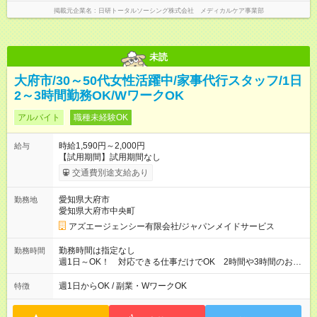
掲載元企業名
日研トータルソーシング株式会社 メディカルケア事業部
未読
大府市/30～50代女性活躍中/家事代行スタッフ/1日
2～3時間勤務OK/WワークOK
アルバイト
職種未経験OK
時給1,590円～2,000円
給与
【試用期間】試用期間なし
交通費別途支給あり
愛知県大府市
勤務地
愛知県大府市中央町
アズエージェンシー有限会社/ジャパンメイドサービス
勤務時間は指定なし
勤務時間
週1日～OK！ 対応できる仕事だけでOK 2時間や3時間のお仕
事が多いです ・10時00分～12時00分 ・13時00分～16時00分
※勤務帯は複数あります！ ＼働き方のご希望を聞かせてくださ
週1日からOK / 副業・WワークOK
特徴
い！／ 気になることはなんでも相談してくださいね。