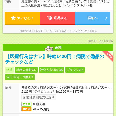
履歴書不要
/
40～50代活躍中
/
服装自由
/
シフト勤務
/
10名以
特徴
上の大量募集
/
電話対応なし
/
パソコンスキル不要
気になる！
応募する
詳細へ
掲載元企業名
日研トータルソーシング株式会社 メディカルケア事業部
掲載日：2026.08.07
未読
NEW
【医療行為はナシ】時給1400円！病院で備品の
チェックなど
派遣
職種未経験OK
社会人未経験OK
ブランクOK
WEB登録・面接OK
無資格の方：時給1400円～1750円 / 介護福祉士：時給1700円～
給与
2125円 / 初任者以上：時給1500円～1875円
交通費別途支給あり
全額支給
交通費
20～25万円
月収例