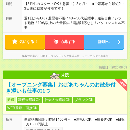
時間。 合計で週40時間を超える場合は応募できません。
【8月中のスタートOK！急募！】2カ月～ ■ご応募から最短2～
期間
3日後に就業が可能です！
週1日からOK
/
履歴書不要
/
40～50代活躍中
/
服装自由
/
シフ
特徴
ト勤務
/
10名以上の大量募集
/
電話対応なし
/
パソコンスキル不
要
気になる！
応募する
詳細へ
掲載元企業名
日研トータルソーシング株式会社 メディカルケア事業部
掲載日：2026.08.09
未読
NEW
【オープニング募集】おばあちゃんのお散歩付
き添いも仕事の1つ
派遣
職種未経験OK
社会人未経験OK
ブランクOK
WEB登録・面接OK
無資格未経験：時給1450円～ ■週払いOK ■扶養内OK ■日収
給与
1万1600円以上