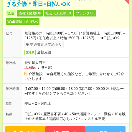
きる介護＊即日×日払いOK
派遣
職種未経験OK
社会人未経験OK
ブランクOK
WEB登録・面接OK
無資格の方：時給1400円～1750円 / 介護福祉士：時給1700円～
給与
2125円 / 初任者以上：時給1500円～1875円 ■日払いOK ■
日収例：1万1200円（時給1400円×8h）
交通費別途支給あり
全額支給
交通費
愛知県大府市
勤務地
大府駅
/
共和駅
介護施設 ★自宅近くの施設など、ご希望に合わせてご紹介
いたします！
(1)07:00～16:00 (2)09:00～18:00 (3)17:00～09:00 ※ 上記は一
勤務時間
例です！その他シフトもご相談ください！
即日～2ヶ月以上
期間
日払いOK
/
履歴書不要
/
40～50代活躍中
/
シフト勤務
/
10名以
特徴
上の大量募集
/
電話対応なし
/
パソコンスキル不要