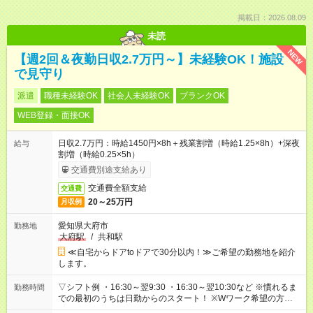
掲載日：2026.08.09
未読
NEW
【週2回＆夜勤日収2.7万円～】未経験OK！施設
で見守り
派遣
職種未経験OK
社会人未経験OK
ブランクOK
WEB登録・面接OK
日収2.7万円：時給1450円×8h＋残業割増（時給1.25×8h）+深夜
給与
割増（時給0.25×5h）
交通費別途支給あり
交通費全額支給
交通費
20～25万円
月収例
愛知県大府市
勤務地
大府駅
/
共和駅
≪自宅からドアtoドアで30分以内！≫ご希望の勤務地を紹介
します。
▽シフト例 ・16:30～翌9:30 ・16:30～翌10:30など ※慣れるま
勤務時間
での最初のうちは日勤からのスタート！ ※Wワーク希望の方へ
今ご覧のお仕事で希望する勤務時間と、もう1つのお仕事の勤務