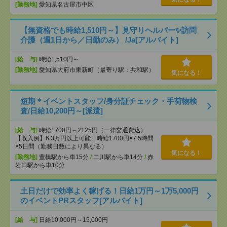
[勤務地]
愛知県名古屋市中区
【無資格でも時給1,510円～】見守りヘルパー✨訪問
介護（週1日から／日勤のみ） /Ja[アルバイト]
[給 与]
時給1,510円～
[勤務地]
愛知県大府市東新町（最寄り駅：共和駅）
気になる！
短期＊イベントスタッフ/身分証チェック・手荷物検
査/日給10,200円～[派遣]
[給 与]
時給1700円～2125円（一律交通費込）
【収入例】6.3万円以上可能 時給1700円×7.5時間
×5日間（勤務日数により異なる）
気になる！
[勤務地]
豊橋駅から車15分
/
二川駅から車14分
/
赤
岩口駅から車10分
土日だけで効率よく稼げる！日給1万円～1万5,000円
のイベントPRスタッフ[アルバイト]
[給 与]
日給10,000円～15,000円