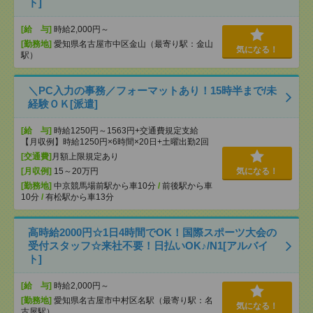
ト]
[給 与]
時給2,000円～
[勤務地]
愛知県名古屋市中区金山（最寄り駅：金山
気になる！
駅）
＼PC入力の事務／フォーマットあり！15時半まで/未
経験ＯＫ[派遣]
[給 与]
時給1250円～1563円+交通費規定支給
【月収例】時給1250円×6時間×20日+土曜出勤2回
[交通費]
月額上限規定あり
[月収例]
15～20万円
気になる！
[勤務地]
中京競馬場前駅から車10分
/
前後駅から車
10分
/
有松駅から車13分
高時給2000円☆1日4時間でOK！国際スポーツ大会の
受付スタッフ☆来社不要！日払いOK♪/N1[アルバイ
ト]
[給 与]
時給2,000円～
[勤務地]
愛知県名古屋市中村区名駅（最寄り駅：名
気になる！
古屋駅）