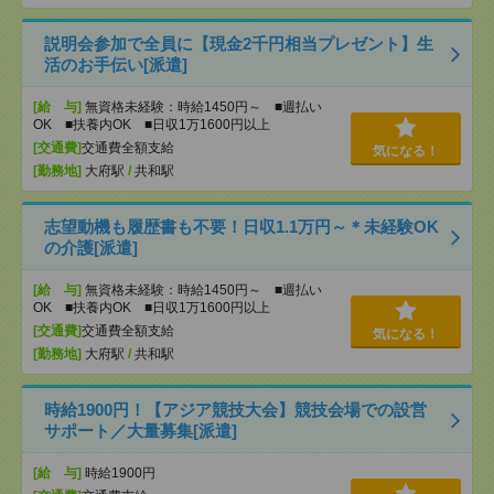
説明会参加で全員に【現金2千円相当プレゼント】生
活のお手伝い[派遣]
[給 与]
無資格未経験：時給1450円～ ■週払い
OK ■扶養内OK ■日収1万1600円以上
[交通費]
交通費全額支給
気になる！
[勤務地]
大府駅
/
共和駅
志望動機も履歴書も不要！日収1.1万円～＊未経験OK
の介護[派遣]
[給 与]
無資格未経験：時給1450円～ ■週払い
OK ■扶養内OK ■日収1万1600円以上
[交通費]
交通費全額支給
気になる！
[勤務地]
大府駅
/
共和駅
時給1900円！【アジア競技大会】競技会場での設営
サポート／大量募集[派遣]
[給 与]
時給1900円