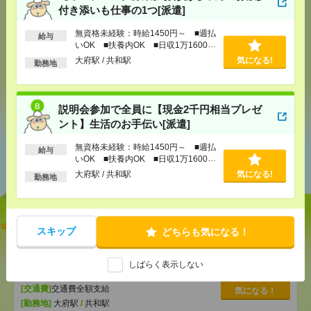
気になる！
付き添いも仕事の1つ[派遣]
無資格未経験：時給1450円～ ■週払
給与
いOK ■扶養内OK ■日収1万1600円
メール
LINE
で送る
で送る
以上
大府駅 / 共和駅
気になる!
勤務地
シェア
ツイート
ブックマーク
説明会参加で全員に【現金2千円相当プレゼ
ント】生活のお手伝い[派遣]
無資格未経験：時給1450円～ ■週払
あなたの閲覧履歴からの
給与
いOK ■扶養内OK ■日収1万1600円
おすすめ
以上
大府駅 / 共和駅
気になる!
勤務地
【オープニング募集】おばあちゃんのお散歩付き添
スキップ
どちらも気になる！
いも仕事の1つ[派遣]
[給 与]
無資格未経験：時給1450円～ ■週払い
しばらく表示しない
OK ■扶養内OK ■日収1万1600円以上
[交通費]
交通費全額支給
気になる！
[勤務地]
大府駅
/
共和駅