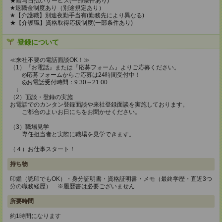
★給与日払いサービス(一部条件あり)
★退職金制度あり（別途規定あり）
★【介護職】別途夜勤手当有(勤務先により異なる)
★【介護職】資格取得応援制度(一部条件あり)
登録について
≪来社不要の電話面談OK！≫
（1）『お電話』または『応募フォーム』よりご応募ください。
◎応募フォームからご応募は24時間受付中！
◎お電話受付時間：9:30～21:00
↓
（2）面談・登録の実施
お電話でのカンタン登録面談や来社登録面談を実施しております。
ご都合のよいお日にちをお聞かせください。
（3）職場見学
専任担当者と実際に職場を見学できます。
（４）お仕事スタート！
持ち物
印鑑（認印でもOK）・身分証明書・資格証明書・メモ（最終学歴・直近3つ
分の職務経歴） ※履歴書は必要ございません
所要時間
約1時間になります