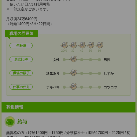
・使いたい日だけ利用可能
※一部規定がございます。
月収例24万6400円
（時給1400円×8H×22日間）
職場の雰囲気
年齢層
20代
30
40
50
60
男女比率
女性
男性
職場の様子
活気あり
しずか
仕事の仕方
テキパキ
コツコツ
募集情報
給与
無資格の方：時給1400円～1750円 / 介護福祉士：時給1700円～2125円 / 初