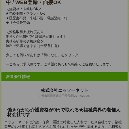
中 / WEB登録・面接OK
＼無資格＊未経験OK／
★年齢不問・ブランクOK
★履歴書不要・来社不要（電話登録OK）
★社会保険完備
＼資格取得支援制度あり／
働きながら0円で介護資格が取れます！
実務者研修の資格講座を
無料で受講できます（一部条件有）
少しでも興味があれば「気になる」をクリック！
※こちらは求人例です。ご希望にあわせて幅広くご提案いたします。
派遣会社情報
株式会社ニッソーネット
労働者派遣事業許可番号:派27－029007
働きながら介護資格が0円で取れる★福祉業界の老舗人
材会社です
ニッソーネットは介護・保育・看護に特化した人材サービス会社です。福祉
業界のお仕事をお探しの方のお気持ちにしっかり寄り添えるよう、ご相談を