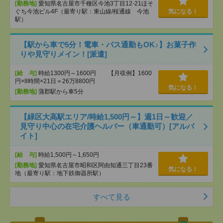
[勤務地]
愛知県名古屋市千種区今池3丁目12-21ほそ
ぐち今池ビル4F（最寄り駅：東山線/桜通線 今池
気になる！
駅）
【駅から車で5分！電車・バス通勤もOK♪】お菓子作
りや見守りメイン！[派遣]
[給 与]
時給1300円～1600円 【月収例】1600
円×8時間×21日＝26万8800円
気になる！
[勤務地]
蒲郡駅から車5分
【緑区大高駅エリア/時給1,500円～】週1日～歓迎／
見守り中心の在宅介護ヘルパー（車通勤可）[アルバ
イト]
[給 与]
時給1,500円～1,650円
[勤務地]
愛知県名古屋市昭和区阿由知通三丁目23番
気になる！
地（最寄り駅：地下鉄御器所駅）
すべて見る