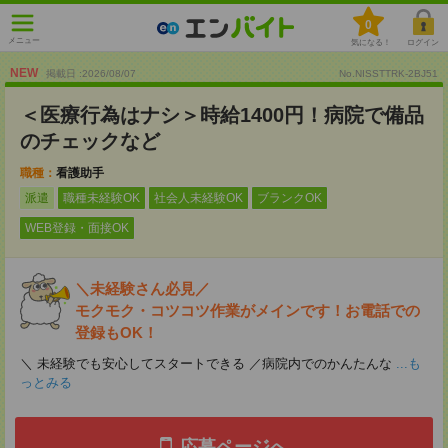
0
メニュー
気になる！
ログイン
NEW
掲載日 :2026
/
08
/
07
No.NISSTTRK-2BJ51
＜医療行為はナシ＞時給1400円！病院で備品
のチェックなど
職種：
看護助手
派遣
職種未経験OK
社会人未経験OK
ブランクOK
WEB登録・面接OK
＼未経験さん必見／
モクモク・コツコツ作業がメインです！お電話での
登録もOK！
＼ 未経験でも安心してスタートできる ／病院内でのかんたんな
...も
っとみる
応募ページへ