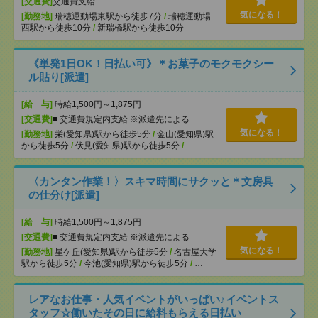
[交通費]
交通費支給
気になる！
[勤務地]
瑞穂運動場東駅から徒歩7分
/
瑞穂運動場
西駅から徒歩10分
/
新瑞橋駅から徒歩10分
《単発1日OK！日払い可》＊お菓子のモクモクシー
ル貼り[派遣]
[給 与]
時給1,500円～1,875円
[交通費]
■ 交通費規定内支給 ※派遣先による
気になる！
[勤務地]
栄(愛知県)駅から徒歩5分
/
金山(愛知県)駅
から徒歩5分
/
伏見(愛知県)駅から徒歩5分
/
…
〈カンタン作業！〉スキマ時間にサクッと＊文房具
の仕分け[派遣]
[給 与]
時給1,500円～1,875円
[交通費]
■ 交通費規定内支給 ※派遣先による
気になる！
[勤務地]
星ケ丘(愛知県)駅から徒歩5分
/
名古屋大学
駅から徒歩5分
/
今池(愛知県)駅から徒歩5分
/
…
レアなお仕事・人気イベントがいっぱい♪イベントス
タッフ☆働いたその日に給料もらえる日払い