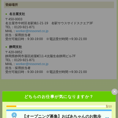
登録場所
名古屋支社
〒450-0003
名古屋市中村区名駅南1-21-19 名駅サウスサイドスクエア3F
TEL：0120-921-871
MAIL：
worker@nissonet.co.jp
担当：採用担当者
受付可能日時：9:30-19:00 ※電話受付時間⇒9:30-21:00
静岡支社
〒420-0852
静岡県静岡市葵区紺屋町11-4太陽生命静岡ビル7F
TEL：0120-921-871
MAIL：
worker@nissonet.co.jp
担当：採用担当者
受付可能日時：9:30-19:00 ※電話受付時間⇒9:30-21:00
×
どちらのお仕事が気になりますか？
応募ページへ
1
/10
【オープニング募集】おばあちゃんのお散歩