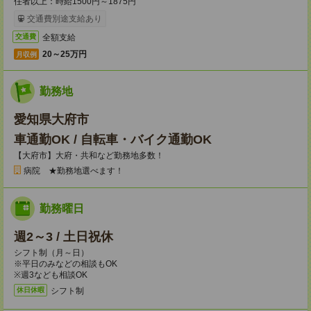
任者以上：時給1500円～1875円
交通費別途支給あり
全額支給
交通費
20～25万円
月収例
勤務地
愛知県大府市
車通勤OK / 自転車・バイク通勤OK
【大府市】大府・共和など勤務地多数！
病院 ★勤務地選べます！
勤務曜日
週2～3 / 土日祝休
シフト制（月～日）
※平日のみなどの相談もOK
※週3なども相談OK
シフト制
休日休暇