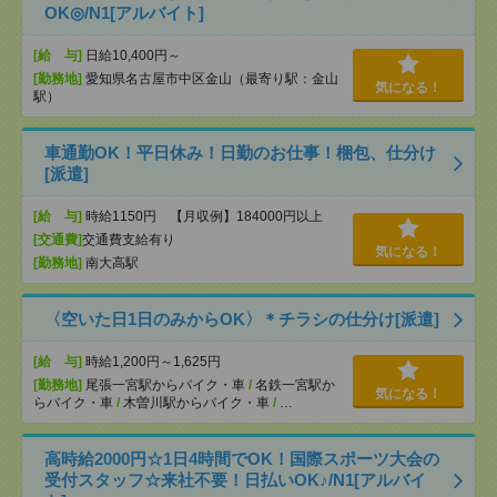
OK◎/N1[アルバイト]
[給 与]
日給10,400円～
[勤務地]
愛知県名古屋市中区金山（最寄り駅：金山
気になる！
駅）
車通勤OK！平日休み！日勤のお仕事！梱包、仕分け
[派遣]
[給 与]
時給1150円 【月収例】184000円以上
[交通費]
交通費支給有り
気になる！
[勤務地]
南大高駅
〈空いた日1日のみからOK〉＊チラシの仕分け[派遣]
[給 与]
時給1,200円～1,625円
[勤務地]
尾張一宮駅からバイク・車
/
名鉄一宮駅か
気になる！
らバイク・車
/
木曽川駅からバイク・車
/
…
高時給2000円☆1日4時間でOK！国際スポーツ大会の
受付スタッフ☆来社不要！日払いOK♪/N1[アルバイ