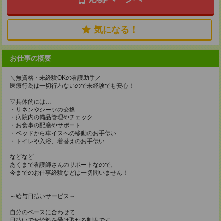
気になる！
お仕事の概要
＼無資格・未経験OKの看護助手／
医療行為は一切行わないので未経験でも安心！
▽具体的には…
・リネンやシーツの交換
・病院内の備品管理やチェック
・お食事の配膳やサポート
・ベッドから車イスへの移動のお手伝い
・トイレや入浴、着替えのお手伝い
などなど
あくまで看護師さんのサポートなので、
今までのお仕事経験などは一切問いません！
～給与日払いサービス～
自分のペースに合わせて
日払いでお給料を受け取れる制度です。