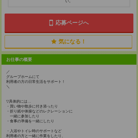
い。
応募ページへ
気になる！
お仕事の概要
／
グループホームにて
利用者の方の日常生活をサポート！
＼
▽具体的には…
・買い物や散歩に付き添ったり
・折り紙や体操などのレクレーションに
一緒に参加したり
・食事の準備を一緒にしたり
・入浴やトイレ時のサポートなど
利用者の方と一緒に作業をしたり、