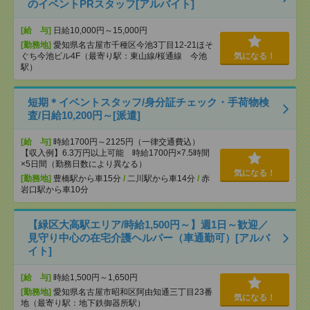
のイベントPRスタッフ[アルバイト]
[給 与]
日給10,000円～15,000円
[勤務地]
愛知県名古屋市千種区今池3丁目12-21ほそ
ぐち今池ビル4F（最寄り駅：東山線/桜通線 今池
気になる！
駅）
短期＊イベントスタッフ/身分証チェック・手荷物検
査/日給10,200円～[派遣]
[給 与]
時給1700円～2125円（一律交通費込）
【収入例】6.3万円以上可能 時給1700円×7.5時間
×5日間（勤務日数により異なる）
気になる！
[勤務地]
豊橋駅から車15分
/
二川駅から車14分
/
赤
岩口駅から車10分
【緑区大高駅エリア/時給1,500円～】週1日～歓迎／
見守り中心の在宅介護ヘルパー（車通勤可）[アルバ
イト]
[給 与]
時給1,500円～1,650円
[勤務地]
愛知県名古屋市昭和区阿由知通三丁目23番
気になる！
地（最寄り駅：地下鉄御器所駅）