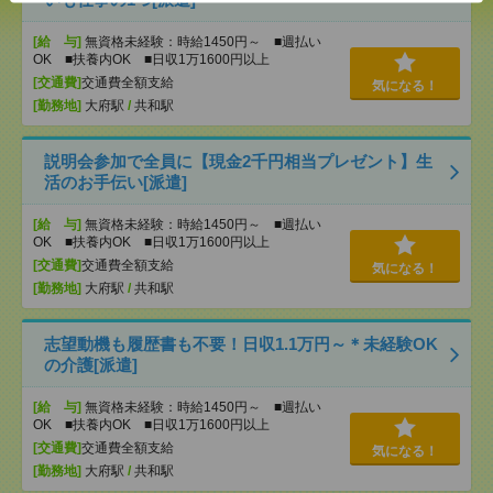
[給 与]
無資格未経験：時給1450円～ ■週払い
OK ■扶養内OK ■日収1万1600円以上
[交通費]
交通費全額支給
気になる！
[勤務地]
大府駅
/
共和駅
説明会参加で全員に【現金2千円相当プレゼント】生
活のお手伝い[派遣]
[給 与]
無資格未経験：時給1450円～ ■週払い
OK ■扶養内OK ■日収1万1600円以上
[交通費]
交通費全額支給
気になる！
[勤務地]
大府駅
/
共和駅
志望動機も履歴書も不要！日収1.1万円～＊未経験OK
の介護[派遣]
[給 与]
無資格未経験：時給1450円～ ■週払い
OK ■扶養内OK ■日収1万1600円以上
[交通費]
交通費全額支給
気になる！
[勤務地]
大府駅
/
共和駅