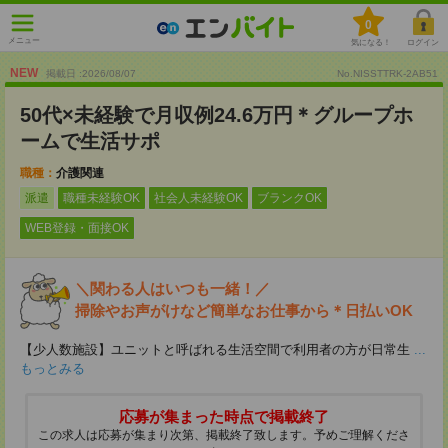
0
メニュー
気になる！
ログイン
NEW
掲載日 :2026
/
08
/
07
No.NISSTTRK-2AB51
50代×未経験で月収例24.6万円＊グループホ
ームで生活サポ
職種：
介護関連
派遣
職種未経験OK
社会人未経験OK
ブランクOK
WEB登録・面接OK
＼関わる人はいつも一緒！／
掃除やお声がけなど簡単なお仕事から＊日払いOK
【少人数施設】ユニットと呼ばれる生活空間で利用者の方が日常生
...
もっとみる
応募が集まった時点で掲載終了
この求人は応募が集まり次第、掲載終了致します。予めご理解くださ