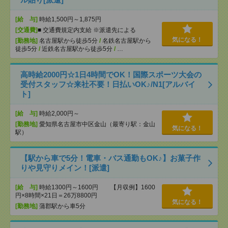
[給 与]
時給1,500円～1,875円
[交通費]
■ 交通費規定内支給 ※派遣先による
気になる！
[勤務地]
名古屋駅から徒歩5分
/
名鉄名古屋駅から
徒歩5分
/
近鉄名古屋駅から徒歩5分
/
…
高時給2000円☆1日4時間でOK！国際スポーツ大会の
受付スタッフ☆来社不要！日払いOK♪/N1[アルバイ
ト]
[給 与]
時給2,000円～
[勤務地]
愛知県名古屋市中区金山（最寄り駅：金山
気になる！
駅）
【駅から車で5分！電車・バス通勤もOK♪】お菓子作
りや見守りメイン！[派遣]
[給 与]
時給1300円～1600円 【月収例】1600
円×8時間×21日＝26万8800円
気になる！
[勤務地]
蒲郡駅から車5分