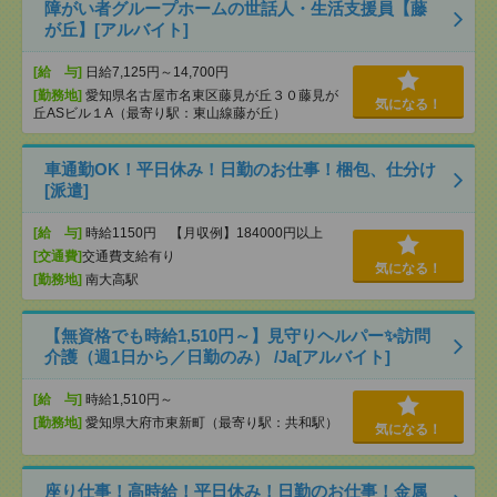
障がい者グループホームの世話人・生活支援員【藤
が丘】[アルバイト]
[給 与]
日給7,125円～14,700円
[勤務地]
愛知県名古屋市名東区藤見が丘３０藤見が
気になる！
丘ASビル１A（最寄り駅：東山線藤が丘）
車通勤OK！平日休み！日勤のお仕事！梱包、仕分け
[派遣]
[給 与]
時給1150円 【月収例】184000円以上
[交通費]
交通費支給有り
気になる！
[勤務地]
南大高駅
【無資格でも時給1,510円～】見守りヘルパー✨訪問
介護（週1日から／日勤のみ） /Ja[アルバイト]
[給 与]
時給1,510円～
[勤務地]
愛知県大府市東新町（最寄り駅：共和駅）
気になる！
座り仕事！高時給！平日休み！日勤のお仕事！金属