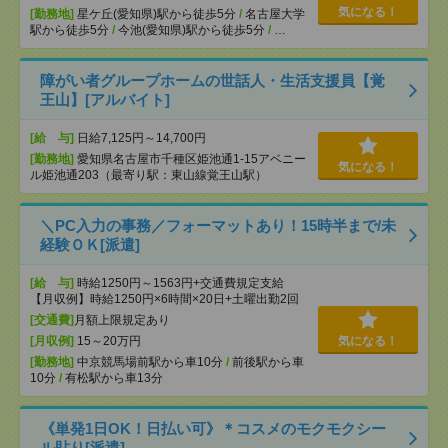
気になる！
[勤務地]
星ケ丘(愛知県)駅から徒歩5分
/
名古屋大学
駅から徒歩5分
/
今池(愛知県)駅から徒歩5分
/
…
障がい者グループホームの世話人・生活支援員【覚
王山】[アルバイト]
[給 与]
日給7,125円～14,700円
[勤務地]
愛知県名古屋市千種区姫池通1-15アベニー
気になる！
ル姫池通203（最寄り駅：東山線覚王山駅）
＼PC入力の事務／フォーマットあり！15時半まで/未
経験ＯＫ[派遣]
[給 与]
時給1250円～1563円+交通費規定支給
【月収例】時給1250円×6時間×20日+土曜出勤2回
[交通費]
月額上限規定あり
[月収例]
15～20万円
気になる！
[勤務地]
中京競馬場前駅から車10分
/
前後駅から車
10分
/
有松駅から車13分
《単発1日OK！日払い可》＊コスメのモクモクシー
ル貼り[派遣]