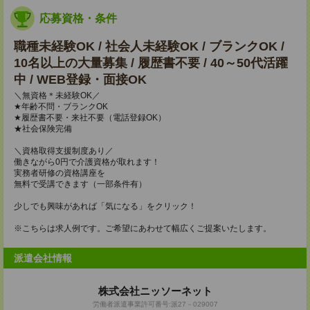
応募資格・条件
職種未経験OK / 社会人未経験OK / ブランクOK /
10名以上の大量募集 / 履歴書不要 / 40～50代活躍
中 / WEB登録・面接OK
＼無資格＊未経験OK／
★年齢不問・ブランクOK
★履歴書不要・来社不要（電話登録OK）
★社会保険完備
＼資格取得支援制度あり／
働きながら0円で介護資格が取れます！
実務者研修の資格講座を
無料で受講できます（一部条件有）
少しでも興味があれば「気になる」をクリック！
※こちらは求人例です。ご希望にあわせて幅広くご提案いたします。
派遣会社情報
株式会社ニッソーネット
労働者派遣事業許可番号:派27－029007