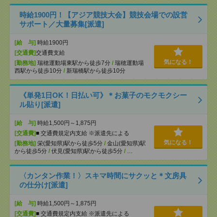
時給1900円！【アジア競技大会】競技会場での設営
サポート／大量募集[派遣]
[給 与]
時給1900円
[交通費]
交通費支給
気になる！
[勤務地]
瑞穂運動場東駅から徒歩7分
/
瑞穂運動場
西駅から徒歩10分
/
新瑞橋駅から徒歩10分
《単発1日OK！日払い可》＊お菓子のモクモクシー
ル貼り[派遣]
[給 与]
時給1,500円～1,875円
[交通費]
■ 交通費規定内支給 ※派遣先による
気になる！
[勤務地]
栄(愛知県)駅から徒歩5分
/
金山(愛知県)駅
から徒歩5分
/
伏見(愛知県)駅から徒歩5分
/
…
〈カンタン作業！〉スキマ時間にサクッと＊文房具
の仕分け[派遣]
[給 与]
時給1,500円～1,875円
[交通費]
■ 交通費規定内支給 ※派遣先による