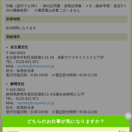
印鑑（認印でもOK）・身分証明書・資格証明書・メモ（最終学歴・直近3つ
分の職務経歴） ※履歴書は必要ございません
所要時間
約1時間になります
登録場所
名古屋支社
〒450-0003
名古屋市中村区名駅南1-21-19 名駅サウスサイドスクエア3F
TEL：0120-921-871
MAIL：
worker@nissonet.co.jp
担当：採用担当者
受付可能日時：9:30-19:00 ※電話受付時間⇒9:30-21:00
静岡支社
〒420-0852
静岡県静岡市葵区紺屋町11-4太陽生命静岡ビル7F
TEL：0120-921-871
MAIL：
worker@nissonet.co.jp
担当：採用担当者
受付可能日時：9:30-19:00 ※電話受付時間⇒9:30-21:00
×
どちらのお仕事が気になりますか？
1