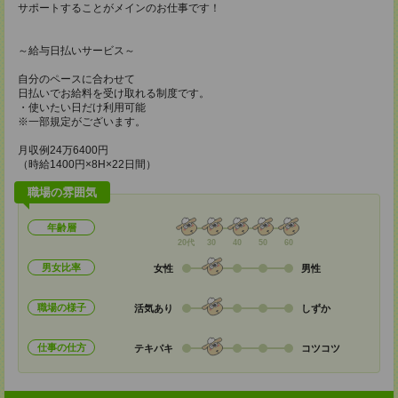
サポートすることがメインのお仕事です！
～給与日払いサービス～
自分のペースに合わせて
日払いでお給料を受け取れる制度です。
・使いたい日だけ利用可能
※一部規定がございます。
月収例24万6400円
（時給1400円×8H×22日間）
職場の雰囲気
年齢層
20代
30
40
50
60
男女比率
女性
男性
職場の様子
活気あり
しずか
仕事の仕方
テキパキ
コツコツ