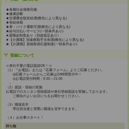
★各種社会保険完備
★健康診断
★交通費全額支給(勤務先により異なる)
★有給休暇
★車・バイク通勤可(勤務先により異なる)
★給与日払いサービス(一部条件あり)
★退職金制度あり（別途規定あり）
★【介護職】別途夜勤手当有(勤務先により異なる)
★【介護職】資格取得応援制度(一部条件あり)
登録について
≪来社不要の電話面談OK！≫
（1）『お電話』または『応募フォーム』よりご応募ください。
◎応募フォームからご応募は24時間受付中！
◎お電話受付時間：9:30～21:00
↓
（2）面談・登録の実施
お電話でのカンタン登録面談や来社登録面談を実施しております。
ご都合のよいお日にちをお聞かせください。
（3）職場見学
専任担当者と実際に職場を見学できます。
（４）お仕事スタート！
持ち物