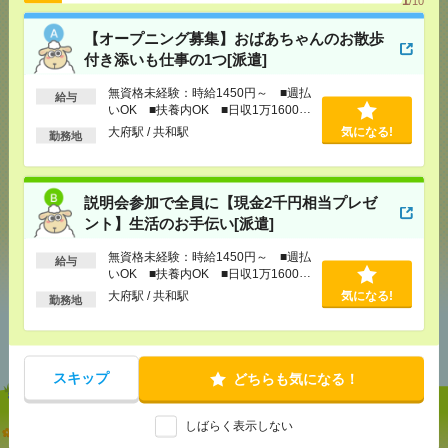
/10
【オープニング募集】おばあちゃんのお散歩
応募ページへ
付き添いも仕事の1つ[派遣]
無資格未経験：時給1450円～ ■週払
給与
気になる！
いOK ■扶養内OK ■日収1万1600円
以上
大府駅 / 共和駅
気になる!
勤務地
メール
LINE
で送る
で送る
説明会参加で全員に【現金2千円相当プレゼ
ント】生活のお手伝い[派遣]
シェア
ツイート
ブックマーク
無資格未経験：時給1450円～ ■週払
給与
いOK ■扶養内OK ■日収1万1600円
以上
大府駅 / 共和駅
気になる!
勤務地
あなたの閲覧履歴からの
おすすめ
スキップ
どちらも気になる！
しばらく表示しない
【オープニング募集】おばあちゃんのお散歩付き添
いも仕事の1つ[派遣]