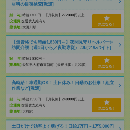
材料の目視検査[派遣]
[給 与]
時給1700円 【月収例】272000円以上
[交通費]
交通費支給有り
気になる！
[勤務地]
太田川駅
【無資格でも時給1,830円～】夜間見守りヘルパー✨
訪問介護（週1日から／夜勤専従） /Jb[アルバイト]
[給 与]
時給1,830円～
[勤務地]
愛知県大府市東新町（最寄り駅：共和駅）
気になる！
高時給！車通勤OK！土日休み！日勤のお仕事！組立
作業など[派遣]
[給 与]
時給1550円 【月収例】248000円以上
[交通費]
交通費支給有り
気になる！
[勤務地]
大府駅
土日だけで効率よく稼げる！日給1万円～1万5,000円