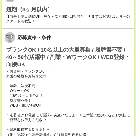
短期（3ヶ月以内）
【急募】即日勤務OK！中旬～など開始日相談可 ★まずはお試し2カ月～の
スタートも歓迎！
応募資格・条件
ブランクOK / 10名以上の大量募集 / 履歴書不要 /
40～50代活躍中 / 副業・WワークOK / WEB登録・
面接OK
＜無資格・ブランクOK！＞
介護の経験をお持ちの方！
・年齢、学歴不問！
・WワークOK！
・10名以上採用予定！
・履歴書不要！
・WEB・電話登録OK！
＊応募後はお電話にて面談を実施いたします！ご希望の働き方などお気軽に
ご要望をお伝えください。
＊資格取得支援制度あり＊
（例：認知症介護基礎研修、介護職員初任者研修）