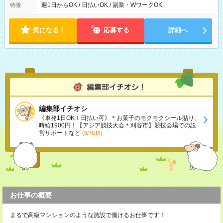
ら翌7時 ■23時から翌8時 ■24時から翌9時 など ※上記の時間
週1日からOK / 日払いOK / 副業・WワークOK
特徴
内で8時間勤務（休憩1時間）ご利用者様により、時間は異なり
ます。 ※曜日固定（毎週同じ曜日での勤務となります）
気になる！
応募する
詳細へ
編集部イチオシ
《単発1日OK！日払い可》＊お菓子のモクモクシール貼り、
時給1900円！【アジア競技大会＊刈谷市】競技会場での設
営サポートなど
(8/7UP!)
お仕事の概要
まるで高級マンションのような施設で働けるお仕事です！