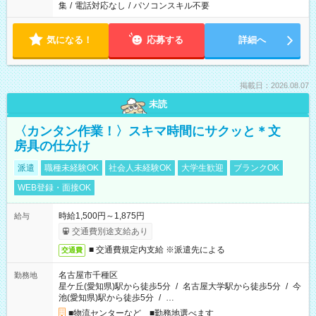
集
/
電話対応なし
/
パソコンスキル不要
気になる！
応募する
詳細へ
掲載日：2026.08.07
未読
〈カンタン作業！〉スキマ時間にサクッと＊文
房具の仕分け
派遣
職種未経験OK
社会人未経験OK
大学生歓迎
ブランクOK
WEB登録・面接OK
時給1,500円～1,875円
給与
交通費別途支給あり
■ 交通費規定内支給 ※派遣先による
交通費
名古屋市千種区
勤務地
星ケ丘(愛知県)駅から徒歩5分
/
名古屋大学駅から徒歩5分
/
今
池(愛知県)駅から徒歩5分
/
…
■物流センターなど ■勤務地選べます