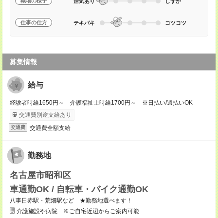
職場の様子
活気あり
しずか
仕事の仕方
テキパキ
コツコツ
募集情報
給与
経験者時給1650円～ 介護福祉士時給1700円～ ※日払い/週払いOK
交通費別途支給あり
交通費全額支給
交通費
勤務地
名古屋市昭和区
車通勤OK / 自転車・バイク通勤OK
八事日赤駅・荒畑駅など ★勤務地選べます！
介護施設や病院 ※ご自宅近辺からご案内可能