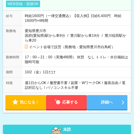
WEB登録・面接OK
時給1600円（一律交通費込）【収入例】日給6,400円 時給
給与
1600円×4時間
愛知県豊川市
勤務地
国府(愛知県)駅から車9分
/
豊川駅から車19分
/
豊川稲荷駅か
ら車20
イベント会場で設営（勤務地：愛知県豊川市白鳥町）
17：00～21：00（実働4時間） 休憩 なし トイレ・水分補給は
勤務時間
随時可能
10/2（金）1日だけ
期間
週1日からOK
/
履歴書不要
/
副業・WワークOK
/
服装自由
/
電
特徴
話対応なし
/
パソコンスキル不要
気になる！
応募する
詳細へ
未読