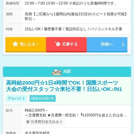
22:00～7:00 13:00～22:00 ※表記のうち実働8時間です。
勤務時間
長期【ご応募から1週間以内(最短2日目)のスピード就業が可能】
期間
即日～
日払いOK
/
履歴書不要
/
電話対応なし
/
パソコンスキル不要
特徴
気になる！
応募する
詳細へ
未読
高時給2000円☆1日4時間でOK！国際スポーツ
大会の受付スタッフ☆来社不要！日払いOK♪/N1
アルバイト
職種未経験OK
時給2,000円～
給与
＋交通費支給 ★交通費一部支給！ ┗1日500円を超えた分は全額
支給！ ※往復500円以内の方は自己負担となります ★日払い
交通費別途支給あり
OK！（規定あり） ┗働いたその日に現金GET♪ お仕事後はコン
ビニATMから 日払い分を引き落とせます！ 【試用期間】試用
名古屋市中村区
勤務地