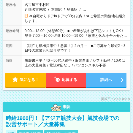
名古屋市中村区
勤務地
近鉄名古屋駅
/
本陣駅
/
烏森駅
/
…
≪自宅からドアtoドアで30分以内！≫ご希望の勤務地を紹介
します。
9:00～18:00（休憩60分） ■ご希望があれば下記シフトもOK！
勤務時間
早番 7:00～16:00 遅番 10:00～19:00 「家族と休みを合わせた
い」 「余裕を持って夕飯の準備がしたい」 「できれば残業はし
たくない」 など、ご希望を教えてくださいね。 ※Wワーク希望
【現在も積極採用中！急募！】2カ月～ ■ご応募から最短2～3
期間
の方へ 今ご覧のお仕事で希望する勤務時間と、もう1つのお仕事
日後の就業も相談可能です！
の勤務時間。 合計で週40時間を超える場合は応募できません。
履歴書不要
/
40～50代活躍中
/
服装自由
/
シフト勤務
/
10名以
特徴
上の大量募集
/
電話対応なし
/
パソコンスキル不要
気になる！
応募する
詳細へ
掲載日：2026.08.09
未読
時給1900円！【アジア競技大会】競技会場での
設営サポート／大量募集