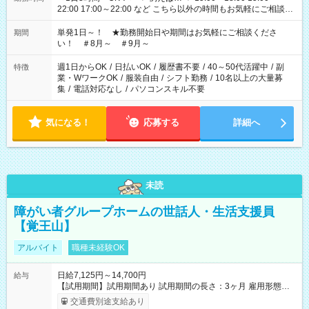
22:00 17:00～22:00 など こちら以外の時間もお気軽にご相談く
ださい！
単発1日～！ ★勤務開始日や期間はお気軽にご相談くださ
期間
い！ ＃8月～ ＃9月～
週1日からOK
/
日払いOK
/
履歴書不要
/
40～50代活躍中
/
副
特徴
業・WワークOK
/
服装自由
/
シフト勤務
/
10名以上の大量募
集
/
電話対応なし
/
パソコンスキル不要
気になる！
応募する
詳細へ
未読
障がい者グループホームの世話人・生活支援員
【覚王山】
アルバイト
職種未経験OK
日給7,125円～14,700円
給与
【試用期間】試用期間あり 試用期間の長さ：3ヶ月 雇用形態、
給与は本採用時と同じです。
交通費別途支給あり