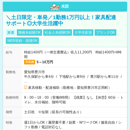
未読
＼土日限定・単発／1勤務1万円以上！家具配達
サポート◎大学生活躍中
派遣
職種未経験OK
社会人未経験OK
大学生歓迎
ブランクOK
WEB登録・面接OK
時給1400円（一律交通費込）収入11,200円 時給1400円×8時
給与
間
5～10万円
月収例
愛知県豊川市
勤務地
牛久保駅から車4分
/
下地駅から車9分
/
豊川駅から車11分
/
…
家具移動・配達補助（勤務地：愛知県豊川市正岡町）
9：00～18：00（実働8時間） 【残業】なし 【休憩】60分 ・ト
勤務時間
イレ、水分補給、随時可能
土日祝 ※短期（延長の可能性あり）
期間
週1日からOK
/
履歴書不要
/
副業・WワークOK
/
服装自由
/
シ
特徴
フト勤務
/
電話対応なし