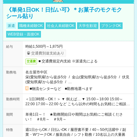
《単発1日OK！日払い可》＊お菓子のモクモク
シール貼り
派遣
職種未経験OK
社会人未経験OK
大学生歓迎
ブランクOK
WEB登録・面接OK
時給1,500円～1,875円
給与
交通費別途支給あり
■ 交通費規定内支給 ※派遣先による
交通費
名古屋市中区
勤務地
栄(愛知県)駅から徒歩5分
/
金山(愛知県)駅から徒歩5分
/
伏見
(愛知県)駅から徒歩5分
/
…
■物流センターなど ■勤務地選べます
＜1日3時間～OK！＞ ▼ 例えば… ▼ 15:00～18:00 15:00～
勤務時間
22:00 17:00～22:00 など こちら以外の時間もお気軽にご相談く
ださい！
単発1日～！ ★勤務開始日や期間はお気軽にご相談くださ
期間
い！ ＃8月～ ＃9月～
週1日からOK
/
日払いOK
/
履歴書不要
/
40～50代活躍中
/
副
特徴
業・WワークOK
/
服装自由
/
シフト勤務
/
10名以上の大量募