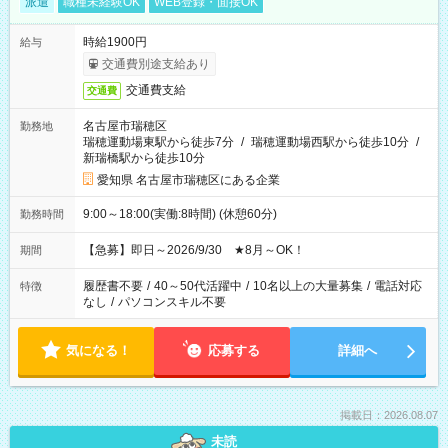
派遣
職種未経験OK
WEB登録・面接OK
時給1900円
給与
交通費別途支給あり
交通費支給
交通費
名古屋市瑞穂区
勤務地
瑞穂運動場東駅から徒歩7分
/
瑞穂運動場西駅から徒歩10分
/
新瑞橋駅から徒歩10分
愛知県 名古屋市瑞穂区にある企業
9:00～18:00(実働:8時間) (休憩60分)
勤務時間
【急募】即日～2026/9/30 ★8月～OK！
期間
履歴書不要
/
40～50代活躍中
/
10名以上の大量募集
/
電話対応
特徴
なし
/
パソコンスキル不要
気になる！
応募する
詳細へ
掲載日：2026.08.07
未読