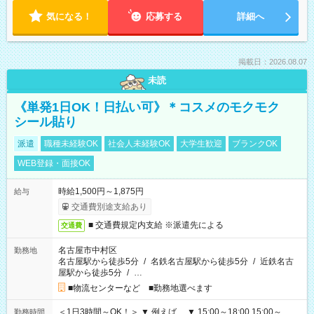
気になる！
応募する
詳細へ
掲載日：2026.08.07
未読
《単発1日OK！日払い可》＊コスメのモクモク
シール貼り
派遣
職種未経験OK
社会人未経験OK
大学生歓迎
ブランクOK
WEB登録・面接OK
時給1,500円～1,875円
給与
交通費別途支給あり
■ 交通費規定内支給 ※派遣先による
交通費
名古屋市中村区
勤務地
名古屋駅から徒歩5分
/
名鉄名古屋駅から徒歩5分
/
近鉄名古
屋駅から徒歩5分
/
…
■物流センターなど ■勤務地選べます
＜1日3時間～OK！＞ ▼ 例えば… ▼ 15:00～18:00 15:00～
勤務時間