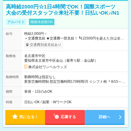
高時給2000円☆1日4時間でOK！国際スポーツ
大会の受付スタッフ☆来社不要！日払いOK♪/N1
アルバイト
職種未経験OK
時給2,000円～
給与
＋交通費支給 ★交通費一部支給！ ┗1日500円を超えた分は全額
支給！ ※往復500円以内の方は自己負担となります ★日払い
交通費別途支給あり
OK！（規定あり） ┗働いたその日に現金GET♪ お仕事後はコン
ビニATMから 日払い分を引き落とせます！ 【試用期間】試用
名古屋市中区
勤務地
期間なし
愛知県名古屋市中区金山（最寄り駅：金山駅）
株式会社ワンベルウッズ
勤務時間は指定なし
勤務時間
変形労働時間制 想定労働時間170時間/月 ☆シフト例 ＊8/15～
10/26 全日共通 08：00～12：00 17：00～21：00 ＊8/31
～9/19のみ下記シフトもあります！ 12：00～16：00 ＊9/6～
単発・1日のみOK
期間
10/6、10/11～26のみ下記シフトもあります！ 07：00～11：
00
日払いOK / 副業・WワークOK
特徴
気になる！
応募する
詳細へ