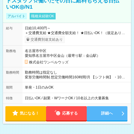
トスタッフ☆働いたその日に給料もらえる日払
いOK◎/N1
アルバイト
職種未経験OK
日給10,400円～
給与
＋交通費支給 ★交通費全額支給！ ★日払いOK！（規定あり） ┗
働いたその日に現金GET♪ お仕事後はコンビニATMから 日払
交通費別途支給あり
い分を引き落とせます！ 【試用期間】試用期間なし
名古屋市中区
勤務地
愛知県名古屋市中区金山（最寄り駅：金山駅）
株式会社ワンベルウッズ
勤務時間は指定なし
勤務時間
変形労働時間制 想定労働時間160時間/月 【シフト例】 ・10：
00～20：00
単発・1日のみOK
期間
日払いOK / 副業・WワークOK / 10名以上の大量募集
特徴
気になる！
応募する
詳細へ