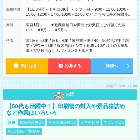
【1日3時間～も相談OK!】 ＜シフト例＞ 9:00～12:00 10:00～
勤務時間
15:00 12:00～17:00 18:00～21:00 など こちら以外の時間帯も
お気軽にご相談ください！
単発1日～！ ★勤務開始日や期間はお気軽にご相談くださ
期間
い！ ＃8月～ ＃9月～
週1日からOK
/
日払いOK
/
履歴書不要
/
40～50代活躍中
/
副
特徴
業・WワークOK
/
服装自由
/
シフト勤務
/
10名以上の大量募
集
/
電話対応なし
/
パソコンスキル不要
気になる！
応募する
詳細へ
掲載日：2026.08.08
未読
【50代も活躍中！】印刷物の封入や景品箱詰め
など作業はいろいろ
派遣
職種未経験OK
社会人未経験OK
大学生歓迎
ブランクOK
WEB登録・面接OK