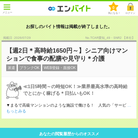
0
メニュー
気になる！
ログイン
お探しのバイト情報は掲載が終了しました。
掲載日 :2026
/
07
/
29
No.TCAR愛知_49・SNR2 【本社】
【週2日＊高時給1650円～】シニア向けマン
ションで食事の配膳や見守り＊介護
派遣
ブランクOK
WEB登録・面接OK
≪1日5時間～の時短OK！≫業界最高水準の高時給
でとにかく稼げる＊日払いもOK！
▼まるで高級マンションのような施設で働ける！ 人気の「サービ
...
もっとみる
あなたの閲覧履歴からのオススメ