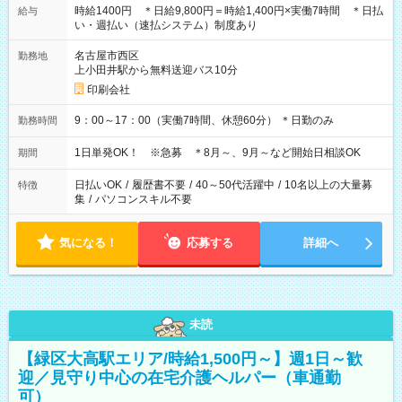
時給1400円 ＊日給9,800円＝時給1,400円×実働7時間 ＊日払
給与
い・週払い（速払システム）制度あり
名古屋市西区
勤務地
上小田井駅から無料送迎バス10分
印刷会社
9：00～17：00（実働7時間、休憩60分） ＊日勤のみ
勤務時間
1日単発OK！ ※急募 ＊8月～、9月～など開始日相談OK
期間
日払いOK
/
履歴書不要
/
40～50代活躍中
/
10名以上の大量募
特徴
集
/
パソコンスキル不要
気になる！
応募する
詳細へ
未読
【緑区大高駅エリア/時給1,500円～】週1日～歓
迎／見守り中心の在宅介護ヘルパー（車通勤
可）