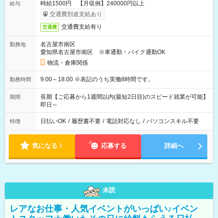
時給1500円 【月収例】240000円以上
給与
交通費別途支給あり
交通費支給有り
交通費
名古屋市南区
勤務地
愛知県名古屋市南区 ※車通勤・バイク通勤OK
物流・倉庫関係
9:00～18:00 ※表記のうち実働8時間です。
勤務時間
長期【ご応募から1週間以内(最短2日目)のスピード就業が可能】
期間
即日～
日払いOK
/
履歴書不要
/
電話対応なし
/
パソコンスキル不要
特徴
気になる！
応募する
詳細へ
未読
レアなお仕事・人気イベントがいっぱい♪イベン