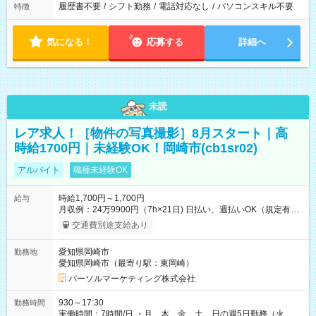
履歴書不要
/
シフト勤務
/
電話対応なし
/
パソコンスキル不要
特徴
気になる！
応募する
詳細へ
未読
レア求人！［物件の写真撮影］8月スタート｜高
時給1700円｜未経験OK！岡崎市(cb1sr02)
アルバイト
職種未経験OK
時給1,700円～1,700円
給与
月収例：24万9900円（7h×21日) 日払い、週払いOK（規定有
り） 【試用期間】試用期間なし
交通費別途支給あり
愛知県岡崎市
勤務地
愛知県岡崎市（最寄り駅：東岡崎）
パーソルマーケティング株式会社
930～17:30
勤務時間
実働時間：7時間/日 ・月、木、金、土、日の週5日勤務（火、水