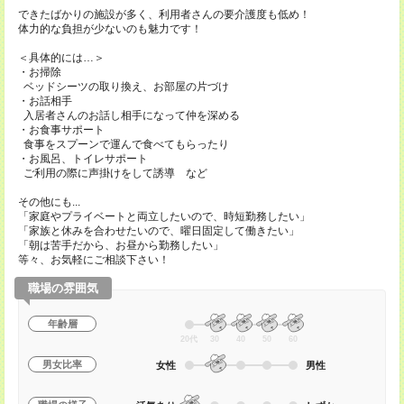
できたばかりの施設が多く、利用者さんの要介護度も低め！
体力的な負担が少ないのも魅力です！
＜具体的には…＞
・お掃除
ベッドシーツの取り換え、お部屋の片づけ
・お話相手
入居者さんのお話し相手になって仲を深める
・お食事サポート
食事をスプーンで運んで食べてもらったり
・お風呂、トイレサポート
ご利用の際に声掛けをして誘導 など
その他にも...
「家庭やプライベートと両立したいので、時短勤務したい」
「家族と休みを合わせたいので、曜日固定して働きたい」
「朝は苦手だから、お昼から勤務したい」
等々、お気軽にご相談下さい！
職場の雰囲気
年齢層
20代
30
40
50
60
男女比率
女性
男性