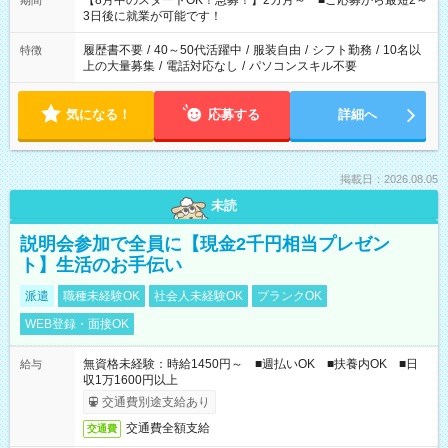
【8月中のスタートOK！急募！】2カ月～ ■ご応募から最短2～
期間
ね。 ※Wワーク希望の方へ 今ご覧のお仕事で希望する勤務時間
3日後に就業が可能です！
と、もう1つのお仕事の勤務時間。 合計で週40時間を超える場
合は応募できません。
履歴書不要
/
40～50代活躍中
/
服装自由
/
シフト勤務
/
10名以
特徴
上の大量募集
/
電話対応なし
/
パソコンスキル不要
気になる！
応募する
詳細へ
掲載日：2026.08.05
未読
説明会参加で全員に【現金2千円相当プレゼン
ト】生活のお手伝い
派遣
職種未経験OK
社会人未経験OK
ブランクOK
WEB登録・面接OK
無資格未経験：時給1450円～ ■週払いOK ■扶養内OK ■日
給与
収1万1600円以上
交通費別途支給あり
交通費全額支給
交通費