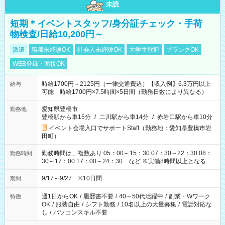
未読
短期＊イベントスタッフ/身分証チェック・手荷
物検査/日給10,200円～
派遣
職種未経験OK
社会人未経験OK
大学生歓迎
ブランクOK
WEB登録・面接OK
時給1700円～2125円（一律交通費込）【収入例】6.3万円以上
給与
可能 時給1700円×7.5時間×5日間（勤務日数により異なる）
愛知県豊橋市
勤務地
豊橋駅から車15分
/
二川駅から車14分
/
赤岩口駅から車10分
イベント会場入口でサポートStaff（勤務地：愛知県豊橋市岩
田町）
勤務時間は、複数あり 05：00～15：30 07：30～22：30 08：
勤務時間
30～17：00 17：00～24：30 など ※実働8時間以上となる勤
務もあります。 【休憩】60分+他休憩あり 交替で取得します。
安全面に配慮しこまめな休憩があります。
9/17～9/27 ※10日間
期間
週1日からOK
/
履歴書不要
/
40～50代活躍中
/
副業・Wワーク
特徴
OK
/
服装自由
/
シフト勤務
/
10名以上の大量募集
/
電話対応な
し
/
パソコンスキル不要