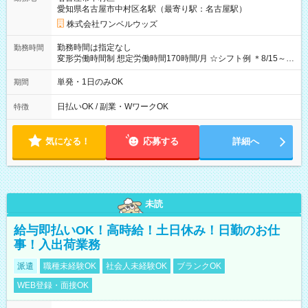
期間なし
愛知県名古屋市中村区名駅（最寄り駅：名古屋駅）
株式会社ワンベルウッズ
勤務時間は指定なし
勤務時間
変形労働時間制 想定労働時間170時間/月 ☆シフト例 ＊8/15～
10/26 全日共通 08：00～12：00 17：00～21：00 ＊8/31
～9/19のみ下記シフトもあります！ 12：00～16：00 ＊9/6～
単発・1日のみOK
期間
10/6、10/11～26のみ下記シフトもあります！ 07：00～11：
00
日払いOK / 副業・WワークOK
特徴
気になる！
応募する
詳細へ
未読
給与即払いOK！高時給！土日休み！日勤のお仕
事！入出荷業務
派遣
職種未経験OK
社会人未経験OK
ブランクOK
WEB登録・面接OK