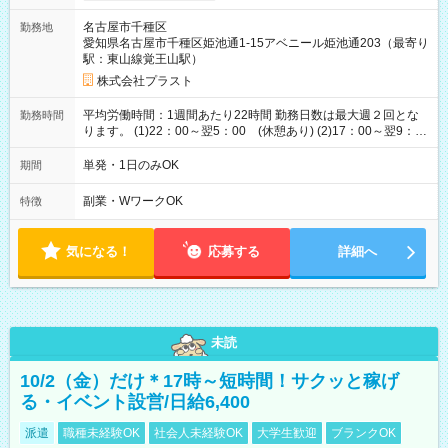
名古屋市千種区
勤務地
愛知県名古屋市千種区姫池通1-15アベニール姫池通203（最寄り
駅：東山線覚王山駅）
株式会社プラスト
平均労働時間：1週間あたり22時間 勤務日数は最大週２回とな
勤務時間
ります。 (1)22：00～翌5：00 (休憩あり) (2)17：00～翌9：
00 (休憩あり) ３６協定提出済 平均労働時間：1週間あたり22
時間 勤務日数は最大週２回となります。 (1)22：00～翌5：00
単発・1日のみOK
期間
(休憩あり) (2)17：00～翌9：00 (休憩あり) ３６協定提出済
副業・WワークOK
特徴
気になる！
応募する
詳細へ
未読
10/2（金）だけ＊17時～短時間！サクッと稼げ
る・イベント設営/日給6,400
派遣
職種未経験OK
社会人未経験OK
大学生歓迎
ブランクOK