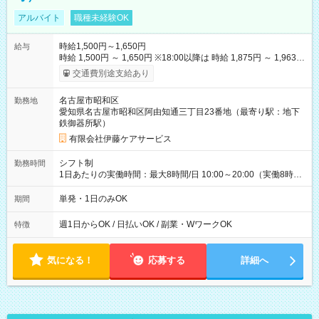
アルバイト
職種未経験OK
時給1,500円～1,650円
給与
時給 1,500円 ～ 1,650円 ※18:00以降は 時給 1,875円 ～ 1,963円
（夜間割増手当含む） 【その他手当・待遇】 ・昇給：年1回（4
交通費別途支給あり
月） ・賞与：業績や年間勤務時間により支給あり ・資格手当：
保有資格に応じて支給 ・交通費：実費支給（1日上限870円ま
名古屋市昭和区
勤務地
で） ・マイカー通勤可（駐車場あり） 【試用期間】試用期間な
愛知県名古屋市昭和区阿由知通三丁目23番地（最寄り駅：地下
し
鉄御器所駅）
有限会社伊藤ケアサービス
シフト制
勤務時間
1日あたりの実働時間：最大8時間/日 10:00～20:00（実働8時間
／休憩2時間） ★毎週【水曜日】【土曜日】【日曜日】のいずれ
か、または複数日勤務できる方歓迎！ ★「他の曜日で働きた
単発・1日のみOK
期間
い」「別のお仕事を希望したい」という方も柔軟に調整可能で
す。ご応募時にご遠慮なくご相談ください。 ※残業は原則あり
週1日からOK / 日払いOK / 副業・WワークOK
特徴
ません。
気になる！
応募する
詳細へ