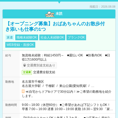
掲載日：2026.08.08
未読
【オープニング募集】おばあちゃんのお散歩付
き添いも仕事の1つ
派遣
職種未経験OK
社会人未経験OK
ブランクOK
WEB登録・面接OK
無資格未経験：時給1450円～ ■週払いOK ■扶養内OK ■日
給与
収1万1600円以上
交通費別途支給あり
交通費全額支給
交通費
名古屋市千種区
勤務地
名古屋大学駅
/
千種駅
/
東山公園(愛知県)駅
/
…
≪自宅からドアtoドアで30分以内！≫ご希望の勤務地を紹介
します。
9:00～18:00（休憩60分） ■ご希望があれば下記シフトもOK！
勤務時間
早番 7:00～16:00 遅番 10:00～19:00 夜勤 16:30～翌9:30 「家族
と休みを合わせたい」 「余裕を持って夕飯の準備がしたい」
「できれば残業はしたくない」 など、ご希望を教えてください