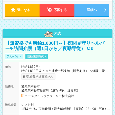
気になる！
応募する
詳細へ
未読
【無資格でも時給1,830円～】夜間見守りヘルパ
ー✨訪問介護（週1日から／夜勤専従） /Jb
アルバイト
職種未経験OK
時給1,830円～
給与
時給1,830円以上 ※交通費一部支給（既定あり） ※経験・能力を
考慮して決定します 【収入例】 週1回勤務の場合：1,830円×8時
交通費別途支給あり
間×4回=5万8,560円 週3回勤務の場合：1,830円×8時間×12回
=17万5,680円 【試用期間】試用期間あり 試用期間の長さ：2ヶ
愛知県刈谷市
勤務地
月 ※ 雇用形態と給与に、本採用時と異なる部分があります。 雇
愛知県刈谷市新富町（最寄り駅：逢妻駅）
用形態：本採用時と同じです。 給与：時給 1,570円以上
ユースタイルラボラトリー株式会社
シフト制
勤務時間
1日あたりの実働時間：最大8時間/日 【夜勤】 22：00～翌9：
00 ※週1日～OK ／ 夜勤専従 ＊＊ 勤務時間例 ＊＊ ■22時か