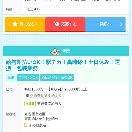
は固定休です／夏季、年末年始等、長期休暇有り！） ・ワンシ
フト！ 残業ほぼナシ（0～5h/月）
日払いOK
特徴
気になる！
応募する
詳細へ
未読
給与即払いOK！駅チカ！高時給！土日休み！運
搬・包装業務
派遣
ブランクOK
WEB登録・面接OK
時給1600円 【月収例】268000円以上
給与
交通費別途支給あり
交通費支給有り
交通費
名古屋市港区
勤務地
東海通駅から徒歩5分
その他製造