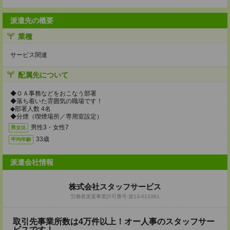
派遣先の概要
業種
サービス関連
配属先について
◆ＯＡ事務などをおこなう部署
◆落ち着いた雰囲気の職場です！
◆部署人数 4名
◆分煙（喫煙場所／専用室設定）
男性3・女性7
男女比
33歳
平均年齢
派遣会社情報
株式会社スタッフサービス
労働者派遣事業許可番号:派13-011061
取引先事業所数は4万件以上！オー人事のスタッフサー
ビスです！