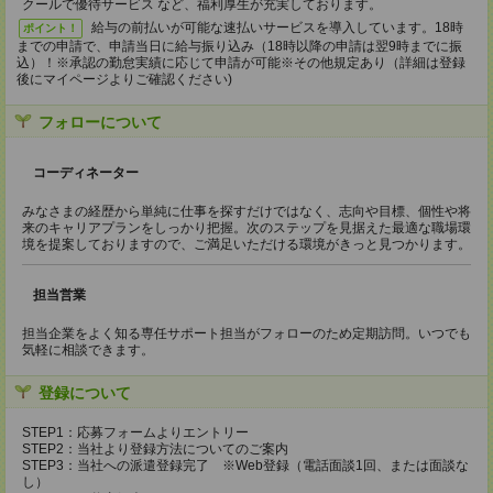
クールで優待サービス など、福利厚生が充実しております。
給与の前払いが可能な速払いサービスを導入しています。18時
ポイント！
までの申請で、申請当日に給与振り込み（18時以降の申請は翌9時までに振
込）！※承認の勤怠実績に応じて申請が可能※その他規定あり（詳細は登録
後にマイページよりご確認ください)
フォローについて
コーディネーター
みなさまの経歴から単純に仕事を探すだけではなく、志向や目標、個性や将
来のキャリアプランをしっかり把握。次のステップを見据えた最適な職場環
境を提案しておりますので、ご満足いただける環境がきっと見つかります。
担当営業
担当企業をよく知る専任サポート担当がフォローのため定期訪問。いつでも
気軽に相談できます。
登録について
STEP1：応募フォームよりエントリー
STEP2：当社より登録方法についてのご案内
STEP3：当社への派遣登録完了 ※Web登録（電話面談1回、または面談な
し）