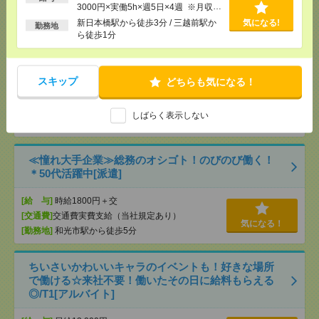
3000円×実働5h×週5日×4週 ※月収例
時給1850円＊返却済みICカードと貸出カードの管理
を保証するものではありません。※給
新日本橋駅から徒歩3分 / 三越前駅か
気になる!
勤務地
など入館対応などの受付！[派遣]
与即受取りサービス利用可（利用条件
ら徒歩1分
有）
[給 与]
時給1850円＋交 【月収例】403,916円
～ ■給与の前払いが可能な速払いサービスあり
スキップ
どちらも気になる！
[交通費]
交通費支給あり
[月収例]
30万円～
気になる！
[勤務地]
飯田橋駅から徒歩1分
/
九段下駅から徒歩
しばらく表示しない
14分
≪憧れ大手企業≫総務のオシゴト！のびのび働く！
＊50代活躍中[派遣]
[給 与]
時給1800円＋交
[交通費]
交通費実費支給（当社規定あり）
気になる！
[勤務地]
和光市駅から徒歩5分
ちいさいかわいいキャラのイベントも！好きな場所
で働ける☆来社不要！働いたその日に給料もらえる
◎/T1[アルバイト]