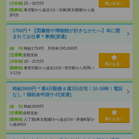
[月収例]
25～30万円
気になる！
[勤務地]
東京駅から徒歩1分
/
京橋(東京都)駅から徒
歩5分
1750円＊【図書館や博物館が好きなかたへ】本に囲
まれてお仕事＊事務[派遣]
[給 与]
時給1750円 月収例 245,000円
[交通費]
全額支給
[月収例]
20～25万円
気になる！
[勤務地]
東所沢駅から徒歩10分
/
所沢駅から民間バ
ス12分
時給2600円＊週4日勤務＆週3日在宅！10-16時！電話
なし！補助金申請サポ[派遣]
[給 与]
時給2600円
[交通費]
全額支給
気になる！
[勤務地]
八丁堀(東京都)駅から徒歩2分
/
茅場町駅か
ら徒歩6分