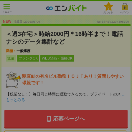
0
メニュー
気になる！
ログイン
NEW
掲載日 :2026
/
08
/
06
No.STFSV2204398790
＜週3在宅＞時給2000円＊16時半まで！電話
ナシのデータ集計など
職種：
一般事務
派遣
ブランクOK
WEB登録・面接OK
駅直結の有名ビル勤務！ＯＪＴあり！質問しやすい
環境です！
【残業なし！】毎日同じ時間に退勤できるので、プライベートのス
...
もっとみる
応募ページへ