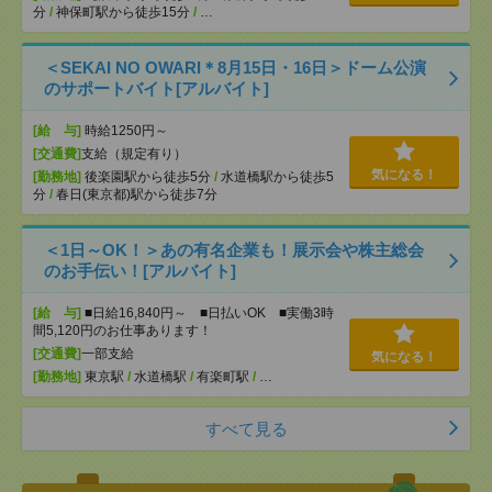
分
/
神保町駅から徒歩15分
/
…
＜SEKAI NO OWARI＊8月15日・16日＞ドーム公演
のサポートバイト[アルバイト]
[給 与]
時給1250円～
[交通費]
支給（規定有り）
気になる！
[勤務地]
後楽園駅から徒歩5分
/
水道橋駅から徒歩5
分
/
春日(東京都)駅から徒歩7分
＜1日～OK！＞あの有名企業も！展示会や株主総会
のお手伝い！[アルバイト]
[給 与]
■日給16,840円～ ■日払いOK ■実働3時
間5,120円のお仕事あります！
[交通費]
一部支給
気になる！
[勤務地]
東京駅
/
水道橋駅
/
有楽町駅
/
…
すべて見る