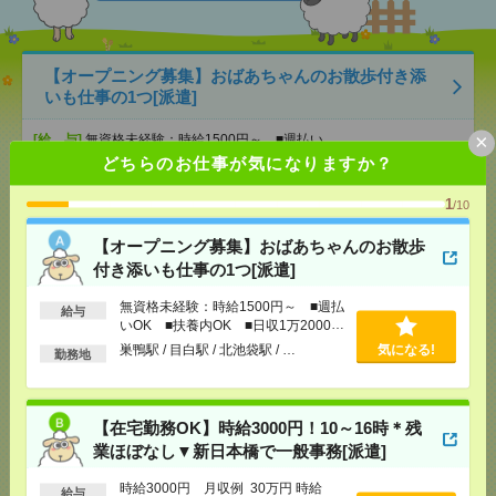
【オープニング募集】おばあちゃんのお散歩付き添
いも仕事の1つ[派遣]
×
[給 与]
無資格未経験：時給1500円～ ■週払い
OK ■扶養内OK ■日収1万2000円以上
どちらのお仕事が気になりますか？
[交通費]
交通費全額支給
気になる！
1
[勤務地]
巣鴨駅
/
目白駅
/
北池袋駅
/
…
/10
【オープニング募集】おばあちゃんのお散歩
【在宅勤務OK】時給3000円！10～16時＊残業ほぼな
付き添いも仕事の1つ[派遣]
し▼新日本橋で一般事務[派遣]
無資格未経験：時給1500円～ ■週払
給与
[給 与]
時給3000円 月収例 30万円 時給3000円×
いOK ■扶養内OK ■日収1万2000円
実働5h×週5日×4週 ※月収例を保証するものではあ
以上
巣鴨駅 / 目白駅 / 北池袋駅 / …
気になる!
勤務地
りません。※給与即受取りサービス利用可（利用条
件有）
[交通費]
1ヶ月3万円を上限として実費支給
気になる！
[月収例]
30万円～
【在宅勤務OK】時給3000円！10～16時＊残
[勤務地]
新日本橋駅から徒歩3分
/
三越前駅から徒
業ほぼなし▼新日本橋で一般事務[派遣]
歩1分
時給3000円 月収例 30万円 時給
給与