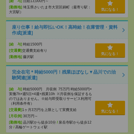
[給 与]
日給13,000円～
[勤務地]
埼玉県さいたま市大宮区錦町（最寄り駅：
気になる！
大宮駅）
座り仕事！給与即払いOK！高時給！在庫管理・資料
作成[派遣]
[給 与]
時給1500円
[交通費]
交通費支給有り
気になる！
[勤務地]
藤沢駅
完全在宅＊時給5000円！残業ほぼなし▼品川での治
験関連[派遣]
[給 与]
時給5000円 月収例 75万円 時給5000円×
実働7h×週5日×4週+残業10h ※月収例を保証するも
のではありません。※給与即受取りサービス利用可
（利用条件有）
[交通費]
1ヶ月3万円を上限として実費支給
気になる！
[月収例]
30万円～
[勤務地]
品川駅から徒歩10分
/
泉岳寺駅から徒歩12
分
/
高輪ゲートウェイ駅