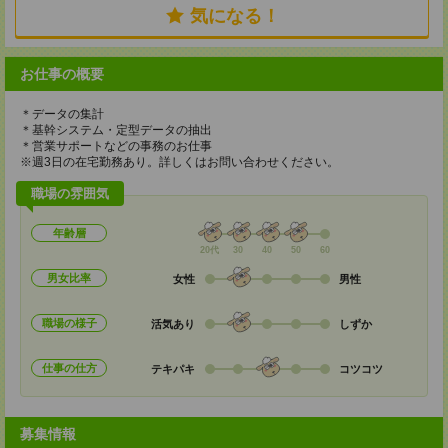
気になる！
お仕事の概要
＊データの集計
＊基幹システム・定型データの抽出
＊営業サポートなどの事務のお仕事
※週3日の在宅勤務あり。詳しくはお問い合わせください。
職場の雰囲気
年齢層
20代
30
40
50
60
男女比率
女性
男性
職場の様子
活気あり
しずか
仕事の仕方
テキパキ
コツコツ
募集情報