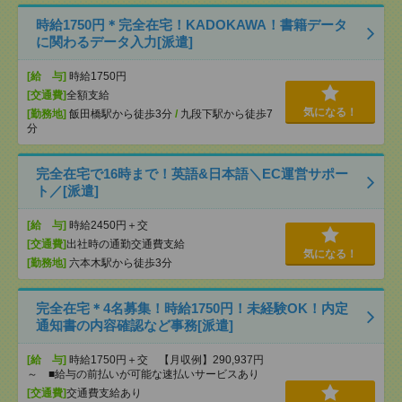
時給1750円＊完全在宅！KADOKAWA！書籍データ
に関わるデータ入力[派遣]
[給 与]
時給1750円
[交通費]
全額支給
気になる！
[勤務地]
飯田橋駅から徒歩3分
/
九段下駅から徒歩7
分
完全在宅で16時まで！英語&日本語＼EC運営サポー
ト／[派遣]
[給 与]
時給2450円＋交
[交通費]
出社時の通勤交通費支給
気になる！
[勤務地]
六本木駅から徒歩3分
完全在宅＊4名募集！時給1750円！未経験OK！内定
通知書の内容確認など事務[派遣]
[給 与]
時給1750円＋交 【月収例】290,937円
～ ■給与の前払いが可能な速払いサービスあり
[交通費]
交通費支給あり