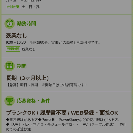
月～金 ※土日祝休み
土・日・祝
休日休暇
勤務時間
残業なし
9:30～16:30 ※休憩60分。実働8hの勤務も相談可能です。
残業なし
残業時間
期間
長期（3ヶ月以上）
【急募】即日～長期 ※開始日はご相談可能です！
応募資格・条件
ブランクOK / 履歴書不要 / WEB登録・面接OK
◆事務経験がある方◆PowerBI・PowerQueryなどの使用経験がある方。
◆【OA】・Ex（マクロ・モジュール作成）・・AC（テーブル作成） #初
めての派遣歓迎