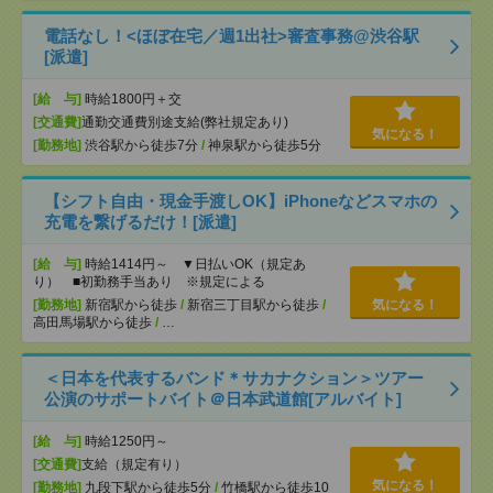
電話なし！<ほぼ在宅／週1出社>審査事務@渋谷駅
[派遣]
[給 与]
時給1800円＋交
[交通費]
通勤交通費別途支給(弊社規定あり)
気になる！
[勤務地]
渋谷駅から徒歩7分
/
神泉駅から徒歩5分
【シフト自由・現金手渡しOK】iPhoneなどスマホの
充電を繋げるだけ！[派遣]
[給 与]
時給1414円～ ▼日払いOK（規定あ
り） ■初勤務手当あり ※規定による
[勤務地]
新宿駅から徒歩
/
新宿三丁目駅から徒歩
/
気になる！
高田馬場駅から徒歩
/
…
＜日本を代表するバンド＊サカナクション＞ツアー
公演のサポートバイト＠日本武道館[アルバイト]
[給 与]
時給1250円～
[交通費]
支給（規定有り）
気になる！
[勤務地]
九段下駅から徒歩5分
/
竹橋駅から徒歩10