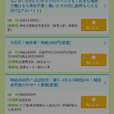
ちいさいかわいいキャラのイベントも！好きな場所
で働ける☆来社不要！働いたその日に給料もらえる
◎/T1[アルバイト]
[給 与]
日給13,000円～
[勤務地]
神奈川県横浜市港北区（最寄り駅：新横浜
気になる！
駅）
大田区！軽作業！時給1800円[派遣]
[給 与]
時給1800円 日額平均1万4400円/月額30
万2400円/残込39万2400円
[交通費]
交通費支給（規定あり）
気になる！
[勤務地]
流通センター駅から車
時給2600円＊ほぼ在宅！週3～4日＆16時迄OK！補助
金申請のサポート業務[派遣]
[給 与]
時給2600円
[交通費]
全額支給
気になる！
[勤務地]
八丁堀(東京都)駅から徒歩2分
/
茅場町駅か
ら徒歩6分