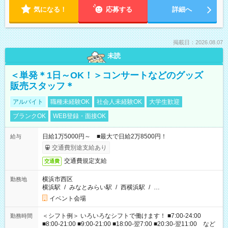
気になる！
応募する
詳細へ
掲載日：2026.08.07
未読
＜単発＊1日～OK！＞コンサートなどのグッズ
販売スタッフ＊
アルバイト
職種未経験OK
社会人未経験OK
大学生歓迎
ブランクOK
WEB登録・面接OK
日給1万5000円～ ■最大で日給2万8500円！
給与
交通費別途支給あり
交通費規定支給
交通費
横浜市西区
勤務地
横浜駅
/
みなとみらい駅
/
西横浜駅
/
…
イベント会場
＜シフト例＞ いろいろなシフトで働けます！ ■7:00-24:00
勤務時間
■8:00-21:00 ■9:00-21:00 ■18:00-翌7:00 ■20:30-翌11:00 など