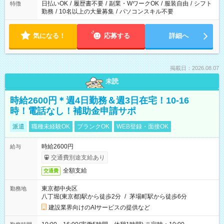
日払いOK
/
履歴書不要
/
副業・WワークOK
/
服装自由
/
シフト
特徴
勤務
/
10名以上の大量募集
/
パソコンスキル不要
気になる！
応募する
詳細へ
掲載日：2026.08.07
未読
時給2600円＊週4日勤務＆週3日在宅！10-16
時！電話なし！補助金申請サポ
派遣
職種未経験OK
ブランクOK
WEB登録・面接OK
時給2600円
給与
交通費別途支給あり
全額支給
交通費
東京都中央区
勤務地
八丁堀(東京都)駅から徒歩2分
/
茅場町駅から徒歩6分
建設業界向けのAIサービスの提供など