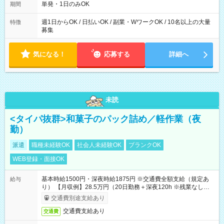
単発・1日のみOK
期間
週1日からOK / 日払いOK / 副業・WワークOK / 10名以上の大量
特徴
募集
気になる！
応募する
詳細へ
未読
<タイパ抜群>和菓子のパック詰め／軽作業（夜
勤）
派遣
職種未経験OK
社会人未経験OK
ブランクOK
WEB登録・面接OK
基本時給1500円・深夜時給1875円 ※交通費全額支給（規定あ
給与
り） 【月収例】28.5万円（20日勤務＋深夜120h ※残業なしの場
合）
交通費別途支給あり
交通費支給あり
交通費