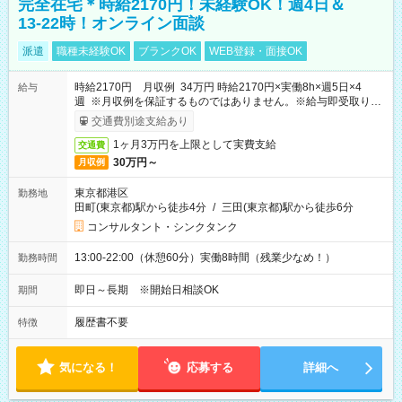
完全在宅＊時給2170円！未経験OK！週4日＆
13-22時！オンライン面談
派遣
職種未経験OK
ブランクOK
WEB登録・面接OK
時給2170円 月収例 34万円 時給2170円×実働8h×週5日×4
給与
週 ※月収例を保証するものではありません。※給与即受取りサ
ービス利用可（利用条件有）
交通費別途支給あり
1ヶ月3万円を上限として実費支給
交通費
30万円～
月収例
東京都港区
勤務地
田町(東京都)駅から徒歩4分
/
三田(東京都)駅から徒歩6分
コンサルタント・シンクタンク
13:00-22:00（休憩60分）実働8時間（残業少なめ！）
勤務時間
即日～長期 ※開始日相談OK
期間
履歴書不要
特徴
気になる！
応募する
詳細へ