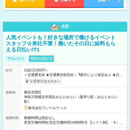
未読
人気イベントも！好きな場所で働けるイベント
スタッフ☆来社不要！働いたその日に給料もら
える日払い/T1
アルバイト
職種未経験OK
日給13,000円～
給与
＋交通費支給 ★交通費全額支給！ ┗案件により規定あり ★日払
いOK！（規定あり） ┗働いたその日に現金GET♪ お仕事後はコ
交通費別途支給あり
ンビニATMから 日払い分を引き落とせます！ 【試用期間】試
用期間なし
横浜市西区
勤務地
神奈川県横浜市西区みなとみらい（最寄り駅：みなとみらい
駅）
株式会社ワンベルウッズ
勤務時間は指定なし
勤務時間
変形労働時間制 想定労働時間160時間/月 【シフト例】 ・8：00
～21：00