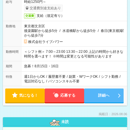
時給1250円～
給与
交通費別途支給あり
支給（規定有り）
交通費
東京都文京区
勤務地
後楽園駅から徒歩5分
/
水道橋駅から徒歩5分
/
春日(東京都)駅
から徒歩7分
株式会社ライブパワー
＜シフト例＞ 7:00～23:00 13:30～22:00 上記の時間から好きな
勤務時間
時間を選べます！ ※時間は変更となる可能性があります
急募！8月15日・16日
期間
週1日からOK
/
履歴書不要
/
副業・WワークOK
/
シフト勤務
/
特徴
電話対応なし
/
パソコンスキル不要
気になる！
応募する
詳細へ
掲載日：2026.08.06
未読