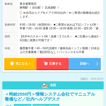
東京都豊島区
勤務地
巣鴨駅
/
目白駅
/
北池袋駅
/
…
≪自宅からドアtoドアで30分以内！≫ご希望の勤務地を紹介
します。
9:00～18:00（休憩60分） ■ご希望があれば下記シフトもOK！
勤務時間
早番 7:00～16:00 遅番 10:00～19:00 夜勤 16:30～翌9:30 「家族
と休みを合わせたい」 「余裕を持って夕飯の準備がしたい」
「できれば残業はしたくない」 など、ご希望を教えてください
【8月中のスタートOK！急募！】2カ月～ ■ご応募から最短2～
期間
ね。 ※Wワーク希望の方へ 今ご覧のお仕事で希望する勤務時間
3日後に就業が可能です！
と、もう1つのお仕事の勤務時間。 合計で週40時間を超える場
合は応募できません。
履歴書不要
/
40～50代活躍中
/
服装自由
/
シフト勤務
/
10名以
特徴
上の大量募集
/
電話対応なし
/
パソコンスキル不要
気になる！
応募する
詳細へ
掲載日：2026.08.07
未読
＜時給2550円＞情報システム会社でマニュアル
整備など／社内ヘルプデスク