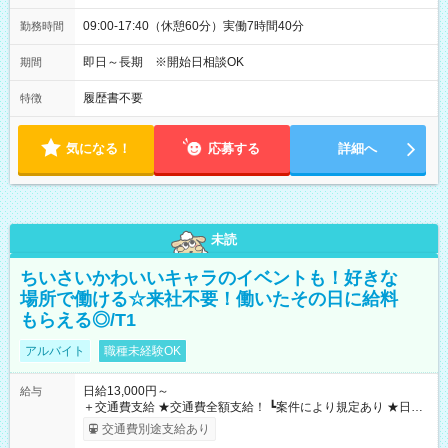
09:00-17:40（休憩60分）実働7時間40分
勤務時間
即日～長期 ※開始日相談OK
期間
履歴書不要
特徴
気になる！
応募する
詳細へ
未読
ちいさいかわいいキャラのイベントも！好きな
場所で働ける☆来社不要！働いたその日に給料
もらえる◎/T1
アルバイト
職種未経験OK
日給13,000円～
給与
＋交通費支給 ★交通費全額支給！ ┗案件により規定あり ★日払
いOK！（規定あり） ┗働いたその日に現金GET♪ お仕事後はコ
交通費別途支給あり
ンビニATMから 日払い分を引き落とせます！ 【試用期間】試