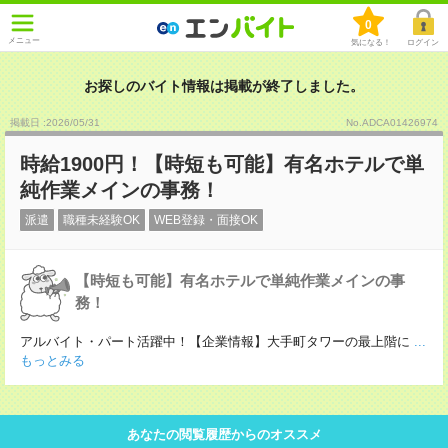
0
メニュー
気になる！
ログイン
お探しのバイト情報は掲載が終了しました。
掲載日 :2026
/
05
/
31
No.ADCA01426974
時給1900円！【時短も可能】有名ホテルで単
純作業メインの事務！
派遣
職種未経験OK
WEB登録・面接OK
【時短も可能】有名ホテルで単純作業メインの事
務！
アルバイト・パート活躍中！【企業情報】大手町タワーの最上階に
...
もっとみる
あなたの閲覧履歴からのオススメ