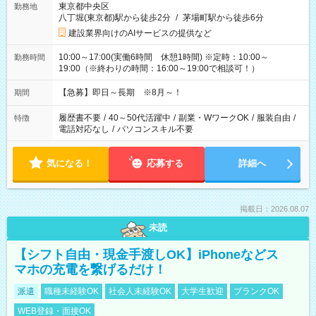
東京都中央区
勤務地
八丁堀(東京都)駅から徒歩2分
/
茅場町駅から徒歩6分
建設業界向けのAIサービスの提供など
10:00～17:00(実働6時間 休憩1時間) ※定時：10:00～
勤務時間
19:00（※終わりの時間：16:00～19:00で相談可！）
【急募】即日～長期 ※8月～！
期間
履歴書不要
/
40～50代活躍中
/
副業・WワークOK
/
服装自由
/
特徴
電話対応なし
/
パソコンスキル不要
気になる！
応募する
詳細へ
掲載日：2026.08.07
未読
【シフト自由・現金手渡しOK】iPhoneなどス
マホの充電を繋げるだけ！
派遣
職種未経験OK
社会人未経験OK
大学生歓迎
ブランクOK
WEB登録・面接OK