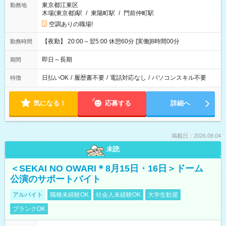
東京都江東区
勤務地
木場(東京都)駅
/
東陽町駅
/
門前仲町駅
空調ありの職場!
【夜勤】 20:00～翌5:00 休憩60分 [実働]8時間00分
勤務時間
即日～長期
期間
日払いOK
/
履歴書不要
/
電話対応なし
/
パソコンスキル不要
特徴
気になる！
応募する
詳細へ
掲載日：2026.08.04
未読
＜SEKAI NO OWARI＊8月15日・16日＞ドーム
公演のサポートバイト
アルバイト
職種未経験OK
社会人未経験OK
大学生歓迎
ブランクOK