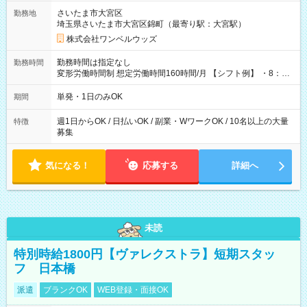
用期間なし
さいたま市大宮区
勤務地
埼玉県さいたま市大宮区錦町（最寄り駅：大宮駅）
株式会社ワンベルウッズ
勤務時間は指定なし
勤務時間
変形労働時間制 想定労働時間160時間/月 【シフト例】 ・8：00
～21：00
単発・1日のみOK
期間
週1日からOK / 日払いOK / 副業・WワークOK / 10名以上の大量
特徴
募集
気になる！
応募する
詳細へ
未読
特別時給1800円【ヴァレクストラ】短期スタッ
フ 日本橋
派遣
ブランクOK
WEB登録・面接OK