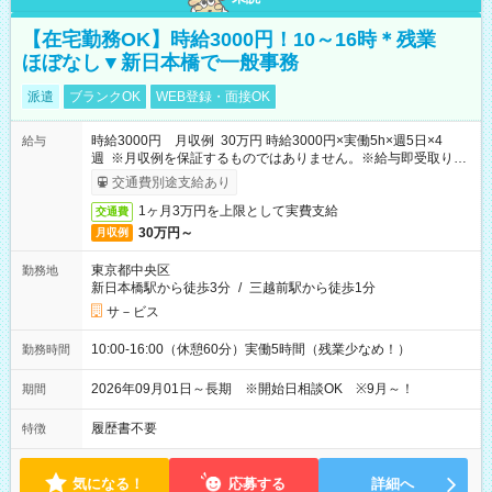
【在宅勤務OK】時給3000円！10～16時＊残業
ほぼなし▼新日本橋で一般事務
派遣
ブランクOK
WEB登録・面接OK
時給3000円 月収例 30万円 時給3000円×実働5h×週5日×4
給与
週 ※月収例を保証するものではありません。※給与即受取りサ
ービス利用可（利用条件有）
交通費別途支給あり
1ヶ月3万円を上限として実費支給
交通費
30万円～
月収例
東京都中央区
勤務地
新日本橋駅から徒歩3分
/
三越前駅から徒歩1分
サ－ビス
10:00-16:00（休憩60分）実働5時間（残業少なめ！）
勤務時間
2026年09月01日～長期 ※開始日相談OK ※9月～！
期間
履歴書不要
特徴
気になる！
応募する
詳細へ