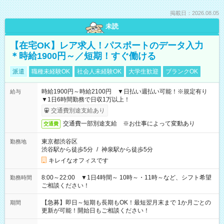
掲載日：2026.08.05
未読
【在宅OK】レア求人！パスポートのデータ入力
＊時給1900円～／短期！すぐ働ける
派遣
職種未経験OK
社会人未経験OK
大学生歓迎
ブランクOK
時給1900円～時給2100円 ▼日払い週払い可能！※規定有り
給与
▼1日6時間勤務で日収1万以上！
交通費別途支給あり
交通費一部別途支給 ※お仕事によって変動あり
交通費
東京都渋谷区
勤務地
渋谷駅から徒歩5分
/
神泉駅から徒歩5分
キレイなオフィスです
8:00～22:00 ▼1日4時間～ 10時～・11時～など、シフト希望
勤務時間
ご相談ください！
【急募】即日～短期も長期もOK！最短翌月末まで 1か月ごとの
期間
更新が可能！開始日もご相談ください！