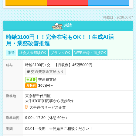
掲載日：2026.08.07
未読
時給3100円！！完全在宅もOK！！生成AI活
用・業務改善推進
派遣
社会人未経験OK
ブランクOK
WEB登録・面接OK
時給3100円+交 【月収例】46万5000円
給与
交通費別途支給あり
交通費支給
交通費
30万円～
月収例
東京都千代田区
勤務地
大手町(東京都)駅から徒歩5分
大手通信サービス企業
9:00～17:30（休憩:60分）
勤務時間
09/01～長期 ※開始日ご相談ください！
期間