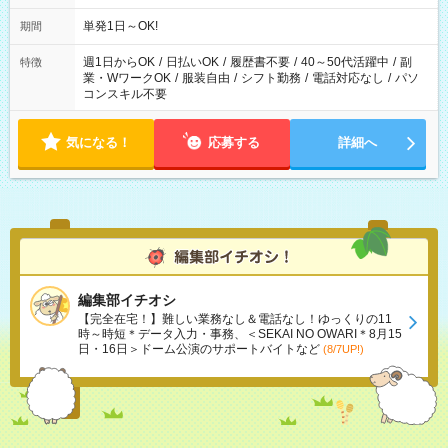
単発1日～OK!
期間
週1日からOK
/
日払いOK
/
履歴書不要
/
40～50代活躍中
/
副
特徴
業・WワークOK
/
服装自由
/
シフト勤務
/
電話対応なし
/
パソ
コンスキル不要
気になる！
応募する
詳細へ
編集部イチオシ
【完全在宅！】難しい業務なし＆電話なし！ゆっくりの11
時～時短＊データ入力・事務、＜SEKAI NO OWARI＊8月15
日・16日＞ドーム公演のサポートバイトなど
(8/7UP!)