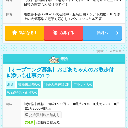
【現在も積極採用中！急募！】2カ月～ ■ご応募から最短2～3
期間
の方へ 今ご覧のお仕事で希望する勤務時間と、もう1つのお仕事
日後の就業も相談可能です！
の勤務時間。 合計で週40時間を超える場合は応募できません。
履歴書不要
/
40～50代活躍中
/
服装自由
/
シフト勤務
/
10名以
特徴
上の大量募集
/
電話対応なし
/
パソコンスキル不要
気になる！
応募する
詳細へ
掲載日：2026.08.09
未読
【オープニング募集】おばあちゃんのお散歩付
き添いも仕事の1つ
派遣
職種未経験OK
社会人未経験OK
ブランクOK
WEB登録・面接OK
無資格未経験：時給1500円～ ■週払いOK ■扶養内OK ■日
給与
収1万2000円以上
交通費別途支給あり
交通費全額支給
交通費