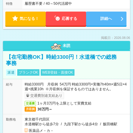
履歴書不要
/
40～50代活躍中
特徴
気になる！
応募する
詳細へ
掲載日：2026.08.06
未読
【在宅勤務OK】時給3300円！水道橋での総務
事務
派遣
ブランクOK
WEB登録・面接OK
時給3300円 月収例 54万円 時給3300円×実働7h40m×週5日×4
給与
週+残業10h ※月収例を保証するものではありません。
交通費別途支給あり
1ヶ月3万円を上限として実費支給
交通費
30万円～
月収例
東京都千代田区
勤務地
水道橋駅から徒歩7分
/
九段下駅から徒歩4分
/
飯田橋駅
医薬品メ－カ－