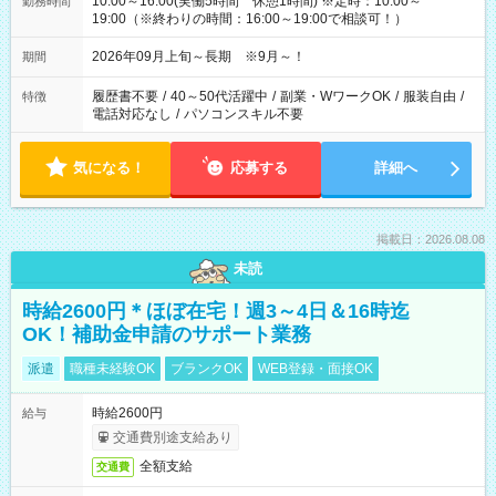
10:00～16:00(実働5時間 休憩1時間) ※定時：10:00～
勤務時間
19:00（※終わりの時間：16:00～19:00で相談可！）
2026年09月上旬～長期 ※9月～！
期間
履歴書不要
/
40～50代活躍中
/
副業・WワークOK
/
服装自由
/
特徴
電話対応なし
/
パソコンスキル不要
気になる！
応募する
詳細へ
掲載日：2026.08.08
未読
時給2600円＊ほぼ在宅！週3～4日＆16時迄
OK！補助金申請のサポート業務
派遣
職種未経験OK
ブランクOK
WEB登録・面接OK
時給2600円
給与
交通費別途支給あり
全額支給
交通費