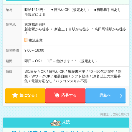
時給1414円～ ▼日払いOK（規定あり） ■初勤務手当あり
給与
※規定による
東京都新宿区
勤務地
新宿駅から徒歩
/
新宿三丁目駅から徒歩
/
高田馬場駅から徒歩
/
…
物流企業
9:00～18:00
勤務時間
即日～OK！ 1日～働けます＾＾（規定あり）
期間
週1日からOK
/
日払いOK
/
履歴書不要
/
40～50代活躍中
/
副
特徴
業・WワークOK
/
服装自由
/
シフト勤務
/
10名以上の大量募
集
/
電話対応なし
/
パソコンスキル不要
気になる！
応募する
詳細へ
掲載日：2026.08.03
未読