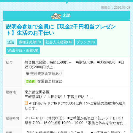
掲載日：2026.08.09
未読
説明会参加で全員に【現金2千円相当プレゼン
ト】生活のお手伝い
派遣
職種未経験OK
社会人未経験OK
ブランクOK
WEB登録・面接OK
無資格未経験：時給1500円～ ■週払いOK ■扶養内OK ■日
給与
収1万2000円以上
交通費別途支給あり
交通費全額支給
交通費
東京都世田谷区
勤務地
三軒茶屋駅
/
世田谷駅
/
下高井戸駅
/
…
≪自宅からドアtoドアで30分以内！≫ご希望の勤務地を紹介
します。
9:00～18:00（休憩60分） ■ご希望があれば下記シフトもOK！
勤務時間
早番 7:00～16:00 遅番 10:00～19:00 「家族と休みを合わせた
い」 「余裕を持って夕飯の準備がしたい」 「できれば残業はし
たくない」 など、ご希望を教えてくださいね。 ※Wワーク希望