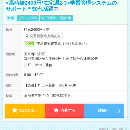
<高時給2400円*在宅週2-3>学習管理システムの
サポート＊50代活躍中
派遣
ブランクOK
WEB登録・面接OK
時給2400円＋交
給与
交通費別途支給あり
交通費実費支給（当社規定あり）
交通費
東京都中央区
勤務地
築地市場駅から徒歩6分
/
汐留駅から徒歩10分
IT・Web・通信
9:00～18:00
勤務時間
【急募】即日～長期 ※8月～OK！
期間
履歴書不要
/
40～50代活躍中
特徴
気になる！
応募する
詳細へ
掲載日：2026.08.09