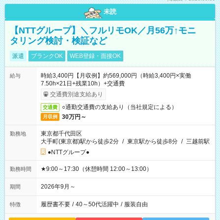
未読
【NTTグループ】＼フルリモOK／月56万↑モニ
タリング検討・検証など
派遣
ブランクOK
WEB登録・面接OK
時給3,400円【月収例】約569,000円（時給3,400円×実働
給与
7.50h×21日+残業10h）+交通費
交通費別途支給あり
○通勤交通費の支給あり（当社規定による）
交通費
30万円～
月収例
東京都千代田区
勤務地
大手町(東京都)駅から徒歩2分
/
東京駅から徒歩8分
/
三越前駅
●NTTグループ●
★9:00～17:30（休憩時間 12:00～13:00）
勤務時間
2026年9月～
期間
履歴書不要
/
40～50代活躍中
/
服装自由
特徴