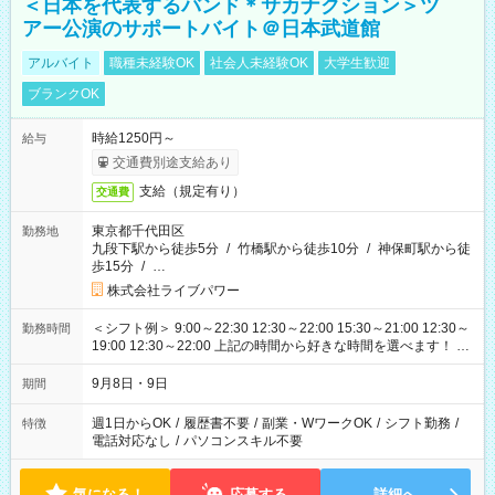
＜日本を代表するバンド＊サカナクション＞ツ
アー公演のサポートバイト＠日本武道館
アルバイト
職種未経験OK
社会人未経験OK
大学生歓迎
ブランクOK
時給1250円～
給与
交通費別途支給あり
支給（規定有り）
交通費
東京都千代田区
勤務地
九段下駅から徒歩5分
/
竹橋駅から徒歩10分
/
神保町駅から徒
歩15分
/
…
株式会社ライブパワー
＜シフト例＞ 9:00～22:30 12:30～22:00 15:30～21:00 12:30～
勤務時間
19:00 12:30～22:00 上記の時間から好きな時間を選べます！ ※
時間は変更となる可能性があります
9月8日・9日
期間
週1日からOK
/
履歴書不要
/
副業・WワークOK
/
シフト勤務
/
特徴
電話対応なし
/
パソコンスキル不要
気になる！
応募する
詳細へ