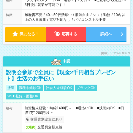
【8月中のスタートOK！急募！】2カ月～ ■ご応募から最短2～
期間
ね。 ※Wワーク希望の方へ 今ご覧のお仕事で希望する勤務時間
3日後に就業が可能です！
と、もう1つのお仕事の勤務時間。 合計で週40時間を超える場
合は応募できません。
履歴書不要
/
40～50代活躍中
/
服装自由
/
シフト勤務
/
10名以
特徴
上の大量募集
/
電話対応なし
/
パソコンスキル不要
気になる！
応募する
詳細へ
掲載日：2026.08.09
未読
説明会参加で全員に【現金2千円相当プレゼン
ト】生活のお手伝い
派遣
職種未経験OK
社会人未経験OK
ブランクOK
WEB登録・面接OK
無資格未経験：時給1400円～ ■週払いOK ■扶養内OK ■日
給与
収1万1200円以上
交通費別途支給あり
交通費全額支給
交通費