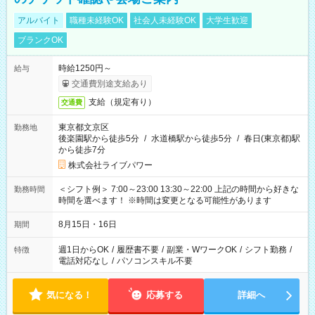
アルバイト
職種未経験OK
社会人未経験OK
大学生歓迎
ブランクOK
時給1250円～
給与
交通費別途支給あり
支給（規定有り）
交通費
東京都文京区
勤務地
後楽園駅から徒歩5分
/
水道橋駅から徒歩5分
/
春日(東京都)駅
から徒歩7分
株式会社ライブパワー
＜シフト例＞ 7:00～23:00 13:30～22:00 上記の時間から好きな
勤務時間
時間を選べます！ ※時間は変更となる可能性があります
8月15日・16日
期間
週1日からOK
/
履歴書不要
/
副業・WワークOK
/
シフト勤務
/
特徴
電話対応なし
/
パソコンスキル不要
気になる！
応募する
詳細へ