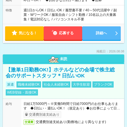
即日～OK！ ◆お好きな日1日～働けます ◆急募
期間
週1日からOK
/
日払いOK
/
履歴書不要
/
40～50代活躍中
/
副
特徴
業・WワークOK
/
服装自由
/
シフト勤務
/
10名以上の大量募
集
/
電話対応なし
/
パソコンスキル不要
気になる！
応募する
詳細へ
掲載日：2026.08.08
未読
【激単1日勤務OK!】ホテルなどの会場で株主総
会のサポートスタッフ＊日払いOK
派遣
職種未経験OK
社会人未経験OK
大学生歓迎
ブランクOK
WEB登録・面接OK
日給1万5000円～※実働5時間で日給7000円のお仕事もありま
給与
す ◆日払い・週払いOK！（規定あり）◆お仕事によって日給
も異なります
交通費別途支給あり
交通費別途支給あり(勤務地により異なります)
交通費