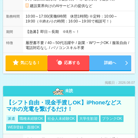
建設業界向けのAIサービスの提供など
10:00～17:00(実働6時間 休憩1時間) ※定時：10:00～
勤務時間
19:00（※終わりの時間：16:00～19:00で相談可！）
【急募】即日～長期 ※8月～！
期間
履歴書不要
/
40～50代活躍中
/
副業・WワークOK
/
服装自由
/
特徴
電話対応なし
/
パソコンスキル不要
気になる！
応募する
詳細へ
掲載日：2026.08.07
未読
【シフト自由・現金手渡しOK】iPhoneなどス
マホの充電を繋げるだけ！
派遣
職種未経験OK
社会人未経験OK
大学生歓迎
ブランクOK
WEB登録・面接OK