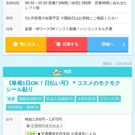
09:30～20:30 実働7.5時間／休憩1.5時間 営業時間に合わせた
勤務時間
シフト制
3か月程度の短期予定 ※開始日はお気軽にご相談ください
期間
副業・WワークOK
/
シフト勤務
/
パソコンスキル不要
特徴
気になる！
応募する
詳細へ
掲載日：2026.08.08
未読
《単発1日OK！日払い可》＊コスメのモクモク
シール貼り
派遣
職種未経験OK
社会人未経験OK
大学生歓迎
ブランクOK
WEB登録・面接OK
時給1,500円～1,875円
給与
交通費別途支給あり
■ 交通費規定内支給 ※派遣先による
交通費