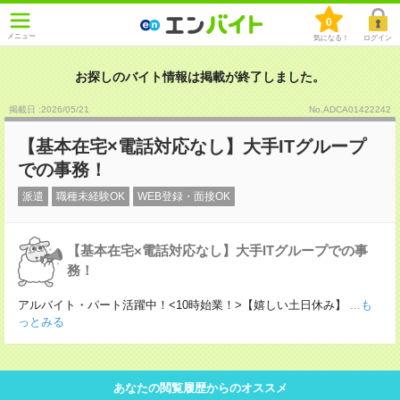
0
メニュー
気になる！
ログイン
お探しのバイト情報は掲載が終了しました。
掲載日 :2026
/
05
/
21
No.ADCA01422242
【基本在宅×電話対応なし】大手ITグループ
での事務！
派遣
職種未経験OK
WEB登録・面接OK
【基本在宅×電話対応なし】大手ITグループでの事
務！
アルバイト・パート活躍中！<10時始業！>【嬉しい土日休み】
...も
っとみる
あなたの閲覧履歴からのオススメ