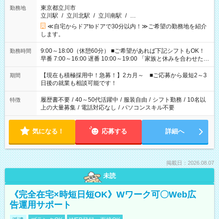
東京都立川市
勤務地
立川駅
/
立川北駅
/
立川南駅
/
…
≪自宅からドアtoドアで30分以内！≫ご希望の勤務地を紹介
します。
9:00～18:00（休憩60分） ■ご希望があれば下記シフトもOK！
勤務時間
早番 7:00～16:00 遅番 10:00～19:00 「家族と休みを合わせた
い」 「余裕を持って夕飯の準備がしたい」 「できれば残業はし
たくない」 など、ご希望を教えてくださいね。 ※Wワーク希望
【現在も積極採用中！急募！】2カ月～ ■ご応募から最短2～3
期間
の方へ 今ご覧のお仕事で希望する勤務時間と、もう1つのお仕事
日後の就業も相談可能です！
の勤務時間。 合計で週40時間を超える場合は応募できません。
履歴書不要
/
40～50代活躍中
/
服装自由
/
シフト勤務
/
10名以
特徴
上の大量募集
/
電話対応なし
/
パソコンスキル不要
気になる！
応募する
詳細へ
掲載日：2026.08.07
未読
《完全在宅×時短日短OK》Wワーク可〇Web広
告運用サポート