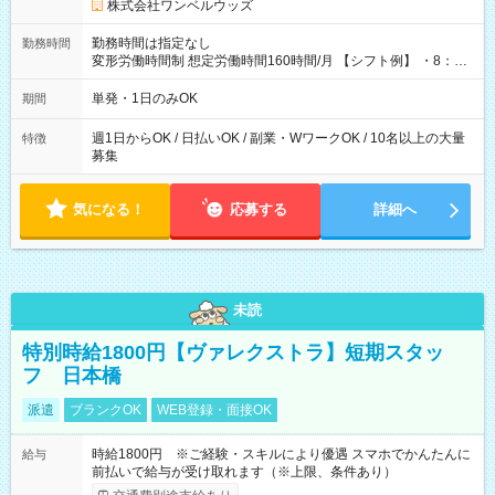
株式会社ワンベルウッズ
勤務時間は指定なし
勤務時間
変形労働時間制 想定労働時間160時間/月 【シフト例】 ・8：00
～21：00
単発・1日のみOK
期間
週1日からOK / 日払いOK / 副業・WワークOK / 10名以上の大量
特徴
募集
気になる！
応募する
詳細へ
未読
特別時給1800円【ヴァレクストラ】短期スタッ
フ 日本橋
派遣
ブランクOK
WEB登録・面接OK
時給1800円 ※ご経験・スキルにより優遇 スマホでかんたんに
給与
前払いで給与が受け取れます（※上限、条件あり）