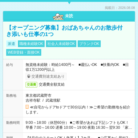
掲載日：2026.08.08
未読
【オープニング募集】おばあちゃんのお散歩付
き添いも仕事の1つ
派遣
職種未経験OK
社会人未経験OK
ブランクOK
WEB登録・面接OK
無資格未経験：時給1400円～ ■週払いOK ■扶養内OK ■日
給与
収1万1200円以上
交通費別途支給あり
交通費全額支給
交通費
東京都武蔵野市
勤務地
吉祥寺駅
/
武蔵境駅
≪自宅からドアtoドアで30分以内！≫ご希望の勤務地を紹介
します。
9:00～18:00（休憩60分） ■ご希望があれば下記シフトもOK！
勤務時間
早番 7:00～16:00 遅番 10:00～19:00 夜勤 16:30～翌9:30 「家族
と休みを合わせたい」 「余裕を持って夕飯の準備がしたい」
「できれば残業はしたくない」 など、ご希望を教えてください