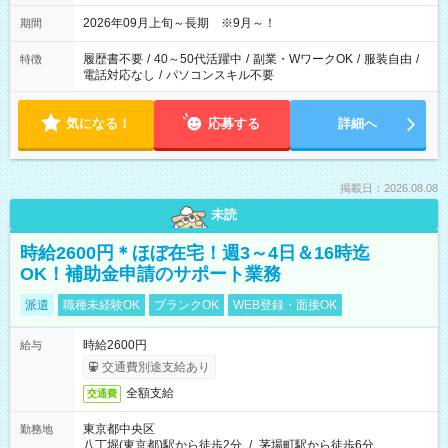
2026年09月上旬～長期 ※9月～！
期間
履歴書不要
/
40～50代活躍中
/
副業・WワークOK
/
服装自由
/
特徴
電話対応なし
/
パソコンスキル不要
気になる！
応募する
詳細へ
掲載日：2026.08.08
未読
時給2600円＊ほぼ在宅！週3～4日＆16時迄
OK！補助金申請のサポート業務
派遣
職種未経験OK
ブランクOK
WEB登録・面接OK
時給2600円
給与
交通費別途支給あり
全額支給
交通費
東京都中央区
勤務地
八丁堀(東京都)駅から徒歩2分
/
茅場町駅から徒歩6分