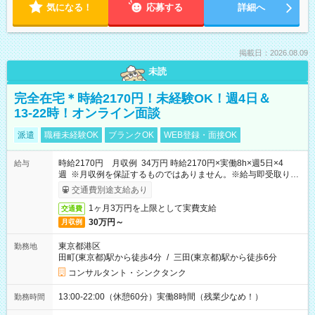
気になる！
応募する
詳細へ
掲載日：2026.08.09
未読
完全在宅＊時給2170円！未経験OK！週4日＆
13-22時！オンライン面談
派遣
職種未経験OK
ブランクOK
WEB登録・面接OK
時給2170円 月収例 34万円 時給2170円×実働8h×週5日×4
給与
週 ※月収例を保証するものではありません。※給与即受取りサ
ービス利用可（利用条件有）
交通費別途支給あり
1ヶ月3万円を上限として実費支給
交通費
30万円～
月収例
東京都港区
勤務地
田町(東京都)駅から徒歩4分
/
三田(東京都)駅から徒歩6分
コンサルタント・シンクタンク
13:00-22:00（休憩60分）実働8時間（残業少なめ！）
勤務時間