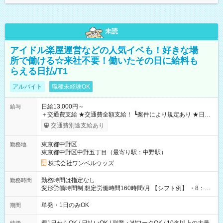
未読
アイドル楽屋運営などの人気イベも！好きな場
所で働ける☆来社不要！働いたその日に給料も
らえる日払/T1
アルバイト
職種未経験OK
日給13,000円～
給与
＋交通費支給 ★交通費全額支給！ ┗案件により規定あり ★日払
いOK！（規定あり） ┗働いたその日に現金GET♪ お仕事後はコ
交通費別途支給あり
ンビニATMから 日払い分を引き落とせます！ 【試用期間】試
用期間なし
東京都中野区
勤務地
東京都中野区中野五丁目（最寄り駅：中野駅）
株式会社ワンベルウッズ
勤務時間は指定なし
勤務時間
変形労働時間制 想定労働時間160時間/月 【シフト例】 ・8：00
～21：00
単発・1日のみOK
期間