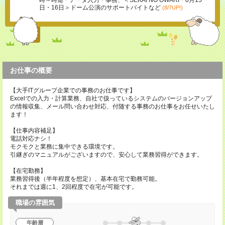
時～時短＊データ入力・事務、＜SEKAI NO OWARI＊8月15
日・16日＞ドーム公演のサポートバイトなど
(8/7UP!)
お仕事の概要
【大手ITグループ企業での事務のお仕事です】
Excelでの入力・計算業務、自社で扱っているシステムのバージョンアップ
の情報収集、メール問い合わせ対応、付随する事務のお仕事をお任せいたし
ます！
【仕事内容補足】
電話対応ナシ！
モクモクと業務に集中できる環境です。
引継ぎのマニュアルがございますので、安心して業務習得ができます。
【在宅勤務】
業務習得後（半年程度を想定）、基本在宅で勤務可能。
それまでは週に1、2回程度で在宅が可能です。
職場の雰囲気
年齢層