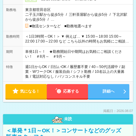
東京都世田谷区
勤務地
二子玉川駅から徒歩5分
/
三軒茶屋駅から徒歩5分
/
下北沢駅
から徒歩5分
/
…
■物流センターなど ■勤務地選べます
＜1日3時間～OK！＞ ▼ 例えば… ▼ 15:00～18:00 15:00～
勤務時間
22:00 17:00～22:00 など こちら以外の時間もお気軽にご相談く
ださい！
単発1日～！ ★勤務開始日や期間はお気軽にご相談くださ
期間
い！ ＃8月～ ＃9月～
週1日からOK
/
日払いOK
/
履歴書不要
/
40～50代活躍中
/
副
特徴
業・WワークOK
/
服装自由
/
シフト勤務
/
10名以上の大量募
集
/
電話対応なし
/
パソコンスキル不要
気になる！
応募する
詳細へ
掲載日：2026.08.07
未読
＜単発＊1日～OK！＞コンサートなどのグッズ