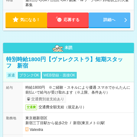
週1日からOK / 日払いOK / 副業・WワークOK / 10名以上の大量
特徴
募集
気になる！
応募する
詳細へ
未読
特別時給1800円【ヴァレクストラ】短期スタッ
フ 新宿
派遣
ブランクOK
WEB登録・面接OK
時給1800円 ※ご経験・スキルにより優遇 スマホでかんたんに
給与
前払いで給与が受け取れます（※上限、条件あり）
交通費別途支給あり
交通費全額支給（規定あり）
交通費
東京都新宿区
勤務地
新宿三丁目駅から徒歩2分
/
新宿(東京メトロ)駅
Valextra