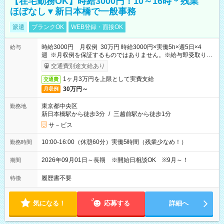
【在宅勤務OK】時給3000円！10～16時＊残業
ほぼなし▼新日本橋で一般事務
派遣
ブランクOK
WEB登録・面接OK
時給3000円 月収例 30万円 時給3000円×実働5h×週5日×4
給与
週 ※月収例を保証するものではありません。※給与即受取りサ
ービス利用可（利用条件有）
交通費別途支給あり
1ヶ月3万円を上限として実費支給
交通費
30万円～
月収例
東京都中央区
勤務地
新日本橋駅から徒歩3分
/
三越前駅から徒歩1分
サ－ビス
10:00-16:00（休憩60分）実働5時間（残業少なめ！）
勤務時間
2026年09月01日～長期 ※開始日相談OK ※9月～！
期間
履歴書不要
特徴
気になる！
応募する
詳細へ