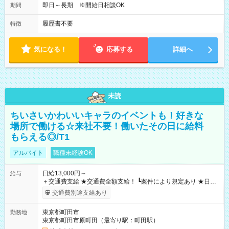
即日～長期 ※開始日相談OK
期間
履歴書不要
特徴
気になる！
応募する
詳細へ
未読
ちいさいかわいいキャラのイベントも！好きな
場所で働ける☆来社不要！働いたその日に給料
もらえる◎/T1
アルバイト
職種未経験OK
日給13,000円～
給与
＋交通費支給 ★交通費全額支給！ ┗案件により規定あり ★日払
いOK！（規定あり） ┗働いたその日に現金GET♪ お仕事後はコ
交通費別途支給あり
ンビニATMから 日払い分を引き落とせます！ 【試用期間】試
用期間なし
東京都町田市
勤務地
東京都町田市原町田（最寄り駅：町田駅）