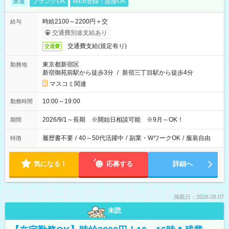
派遣
ブランクOK
WEB登録・面接OK
時給2100～2200円＋交
給与
交通費別途支給あり
交通費支給(規定有り)
交通費
東京都新宿区
勤務地
新宿御苑前駅から徒歩3分
/
新宿三丁目駅から徒歩4分
マスコミ関連
10:00～19:00
勤務時間
2026/9/1～長期 ※開始日相談可能 ※9月～OK！
期間
履歴書不要
/
40～50代活躍中
/
副業・WワークOK
/
服装自由
特徴
気になる！
応募する
詳細へ
掲載日：2026.08.07
未読