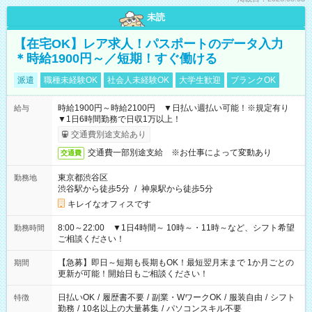
未読
【在宅OK】レア求人！パスポートのデータ入力
＊時給1900円～／短期！すぐ働ける
派遣
職種未経験OK
社会人未経験OK
大学生歓迎
ブランクOK
時給1900円～時給2100円 ▼日払い週払い可能！※規定有り
給与
▼1日6時間勤務で日収1万以上！
交通費別途支給あり
交通費一部別途支給 ※お仕事によって変動あり
交通費
東京都渋谷区
勤務地
渋谷駅から徒歩5分
/
神泉駅から徒歩5分
キレイなオフィスです
8:00～22:00 ▼1日4時間～ 10時～・11時～など、シフト希望
勤務時間
ご相談ください！
【急募】即日～短期も長期もOK！最短翌月末まで 1か月ごとの
期間
更新が可能！開始日もご相談ください！
日払いOK
/
履歴書不要
/
副業・WワークOK
/
服装自由
/
シフト
特徴
勤務
/
10名以上の大量募集
/
パソコンスキル不要