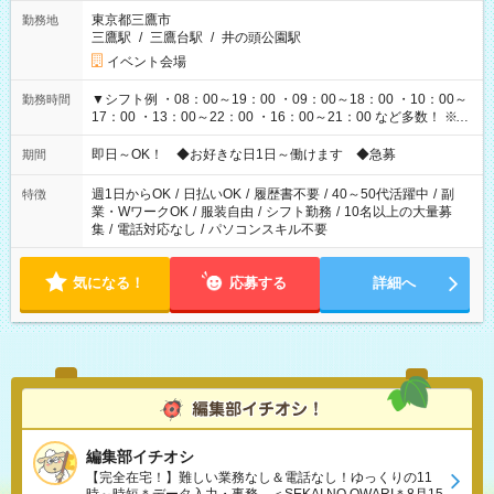
東京都三鷹市
勤務地
三鷹駅
/
三鷹台駅
/
井の頭公園駅
イベント会場
▼シフト例 ・08：00～19：00 ・09：00～18：00 ・10：00～
勤務時間
17：00 ・13：00～22：00 ・16：00～21：00 など多数！ ※お
仕事により勤務時間が異なります
即日～OK！ ◆お好きな日1日～働けます ◆急募
期間
週1日からOK
/
日払いOK
/
履歴書不要
/
40～50代活躍中
/
副
特徴
業・WワークOK
/
服装自由
/
シフト勤務
/
10名以上の大量募
集
/
電話対応なし
/
パソコンスキル不要
気になる！
応募する
詳細へ
編集部イチオシ
【完全在宅！】難しい業務なし＆電話なし！ゆっくりの11