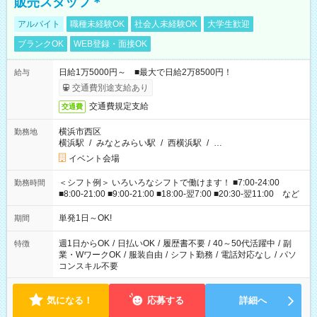
販売スタッフ＊
アルバイト
職種未経験OK
社会人未経験OK
大学生歓迎
ブランクOK
WEB登録・面接OK
日給1万5000円～ ■最大で日給2万8500円！
給与
交通費別途支給あり
交通費規定支給
交通費
横浜市西区
勤務地
横浜駅
/
みなとみらい駅
/
西横浜駅
/
…
イベント会場
＜シフト例＞ いろいろなシフトで働けます！ ■7:00-24:00
勤務時間
■8:00-21:00 ■9:00-21:00 ■18:00-翌7:00 ■20:30-翌11:00 など
単発1日～OK!
期間
週1日からOK
/
日払いOK
/
履歴書不要
/
40～50代活躍中
/
副
特徴
業・WワークOK
/
服装自由
/
シフト勤務
/
電話対応なし
/
パソ
コンスキル不要
気になる！
応募する
詳細へ