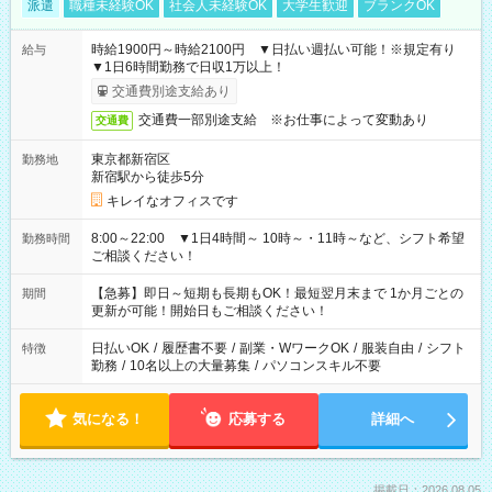
派遣
職種未経験OK
社会人未経験OK
大学生歓迎
ブランクOK
時給1900円～時給2100円 ▼日払い週払い可能！※規定有り
給与
▼1日6時間勤務で日収1万以上！
交通費別途支給あり
交通費一部別途支給 ※お仕事によって変動あり
交通費
東京都新宿区
勤務地
新宿駅から徒歩5分
キレイなオフィスです
8:00～22:00 ▼1日4時間～ 10時～・11時～など、シフト希望
勤務時間
ご相談ください！
【急募】即日～短期も長期もOK！最短翌月末まで 1か月ごとの
期間
更新が可能！開始日もご相談ください！
日払いOK
/
履歴書不要
/
副業・WワークOK
/
服装自由
/
シフト
特徴
勤務
/
10名以上の大量募集
/
パソコンスキル不要
気になる！
応募する
詳細へ
掲載日：2026.08.05