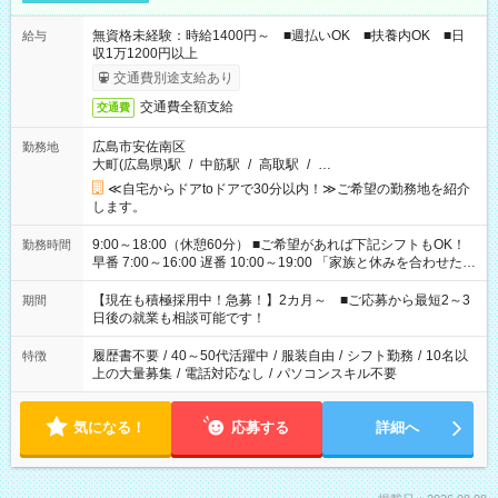
無資格未経験：時給1400円～ ■週払いOK ■扶養内OK ■日
給与
収1万1200円以上
交通費別途支給あり
交通費全額支給
交通費
広島市安佐南区
勤務地
大町(広島県)駅
/
中筋駅
/
高取駅
/
…
≪自宅からドアtoドアで30分以内！≫ご希望の勤務地を紹介
します。
9:00～18:00（休憩60分） ■ご希望があれば下記シフトもOK！
勤務時間
早番 7:00～16:00 遅番 10:00～19:00 「家族と休みを合わせた
い」 「余裕を持って夕飯の準備がしたい」 「できれば残業はし
たくない」 など、ご希望を教えてくださいね。 ※Wワーク希望
【現在も積極採用中！急募！】2カ月～ ■ご応募から最短2～3
期間
の方へ 今ご覧のお仕事で希望する勤務時間と、もう1つのお仕事
日後の就業も相談可能です！
の勤務時間。 合計で週40時間を超える場合は応募できません。
履歴書不要
/
40～50代活躍中
/
服装自由
/
シフト勤務
/
10名以
特徴
上の大量募集
/
電話対応なし
/
パソコンスキル不要
気になる！
応募する
詳細へ