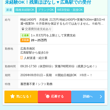
未経験OK！残業ほぼなし▼広島駅での受付
派遣
職種未経験OK
ブランクOK
WEB登録・面接OK
時給1400円 月収例 21万円 時給1400円×実働7h30m×週5日×4
給与
週+残業5h ※月収例を保証するものではありません。※給与即
受取りサービス利用可（利用条件有）
交通費別途支給あり
1ヶ月3万円を上限として実費支給
交通費
20～25万円
月収例
広島市南区
勤務地
広島駅駅から徒歩1分
人材派遣・紹介業
09:20-17:50（休憩60分）実働7時間30分（残業少なめ！）
勤務時間
2026年09月01日～長期 ※開始日相談OK ※9月～！
期間
履歴書不要
/
シフト勤務
特徴
気になる！
応募する
詳細へ