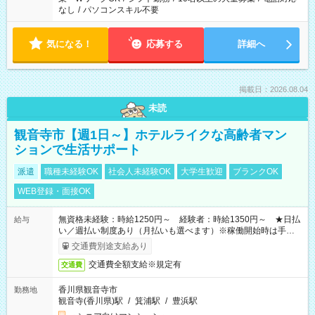
なし
/
パソコンスキル不要
気になる！
応募する
詳細へ
掲載日：2026.08.04
未読
観音寺市【週1日～】ホテルライクな高齢者マン
ションで生活サポート
派遣
職種未経験OK
社会人未経験OK
大学生歓迎
ブランクOK
WEB登録・面接OK
無資格未経験：時給1250円～ 経験者：時給1350円～ ★日払
給与
い／週払い制度あり（月払いも選べます）※稼働開始時は手続き
完了次第のお支払いとなります。
交通費別途支給あり
交通費全額支給※規定有
交通費
香川県観音寺市
勤務地
観音寺(香川県)駅
/
箕浦駅
/
豊浜駅