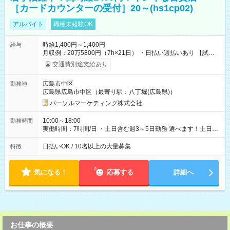
［カードカウンターの受付］20～(hs1cp02)
アルバイト
職種未経験OK
時給1,400円～1,400円
給与
月収例：20万5800円（7h×21日） ・日払い週払いあり 【試用
期間】試用期間なし
交通費別途支給あり
広島市中区
勤務地
広島県広島市中区（最寄り駅：八丁堀(広島県)）
パーソルマーケティング株式会社
10:00～18:00
勤務時間
実働時間：7時間/日 ・土日含む週3～5日勤務 選べます！土日も
休みやすい！ ・残業は有りません！
日払いOK / 10名以上の大量募集
特徴
気になる！
応募する
詳細へ
お仕事の概要