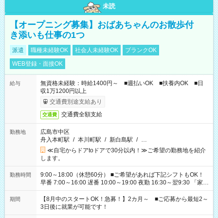
未読
【オープニング募集】おばあちゃんのお散歩付
き添いも仕事の1つ
派遣
職種未経験OK
社会人未経験OK
ブランクOK
WEB登録・面接OK
無資格未経験：時給1400円～ ■週払いOK ■扶養内OK ■日
給与
収1万1200円以上
交通費別途支給あり
交通費全額支給
交通費
広島市中区
勤務地
舟入本町駅
/
本川町駅
/
新白島駅
/
…
≪自宅からドアtoドアで30分以内！≫ご希望の勤務地を紹介
します。
9:00～18:00（休憩60分） ■ご希望があれば下記シフトもOK！
勤務時間
早番 7:00～16:00 遅番 10:00～19:00 夜勤 16:30～翌9:30 「家族
と休みを合わせたい」 「余裕を持って夕飯の準備がしたい」
「できれば残業はしたくない」 など、ご希望を教えてください
【8月中のスタートOK！急募！】2カ月～ ■ご応募から最短2～
期間
ね。 ※Wワーク希望の方へ 今ご覧のお仕事で希望する勤務時間
3日後に就業が可能です！
と、もう1つのお仕事の勤務時間。 合計で週40時間を超える場