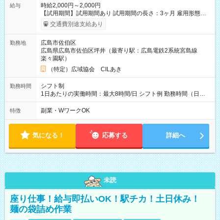
時給2,000円～2,000円
給与
【試用期間】試用期間あり 試用期間の長さ：3ヶ月 雇用形態、
給与は本採用時と同じです。
交通費別途支給あり
広島市佐伯区
勤務地
広島県広島市佐伯区坪井（最寄り駅：広島電鉄2系統宮島線
楽々園駅）
（特定）広域協会 CILあき
シフト制
勤務時間
1日あたりの実働時間：最大8時間/日 シフト例 勤務時間（日
勤）・8時～18時 （実働時間8時間 待機休憩2時間）（日勤1回
あたりの給与 2万円）
副業・WワークOK
特徴
気になる！
応募する
詳細へ
未読
座り仕事！給与即払いOK！駅チカ！土日休み！
麺の袋詰め作業