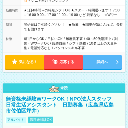
＜シニア向けマンション＞
★1日4時間～の時短シフトOK ★スタート時間選べます！ 7:00
勤務時間
～16:00 9:00～17:00 11:00～19:00 など 残業なし！ ※Wワーク
の場合、他のお仕事と合わせ週40時間超の就業はご案内できま
せん ※法令に基づき、週20時間以上勤務は社会保険への加入対
開始日はご相談ください！ ★急募 ★職場が気に入れば、長期
期間
象となります ※労働者派遣法（日雇い派遣の原則禁止）によ
でも働けます！
り、短時間・短期間の就業はご案内が難しい場合があります
週1日からOK
/
日払いOK
/
履歴書不要
/
40～50代活躍中
/
副
特徴
業・WワークOK
/
服装自由
/
シフト勤務
/
10名以上の大量募
集
/
電話対応なし
/
パソコンスキル不要
気になる！
応募する
詳細へ
未読
無資格未経験WワークOK！NPO法人スタッフ
日常生活アシスタント 日勤募集（広島県広島
市佐伯区坪井）
アルバイト
職種未経験OK