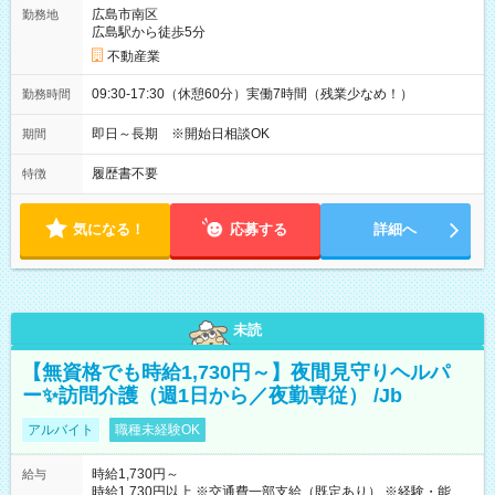
広島市南区
勤務地
広島駅から徒歩5分
不動産業
09:30-17:30（休憩60分）実働7時間（残業少なめ！）
勤務時間
即日～長期 ※開始日相談OK
期間
履歴書不要
特徴
気になる！
応募する
詳細へ
未読
【無資格でも時給1,730円～】夜間見守りヘルパ
ー✨訪問介護（週1日から／夜勤専従） /Jb
アルバイト
職種未経験OK
時給1,730円～
給与
時給1,730円以上 ※交通費一部支給（既定あり） ※経験・能力を