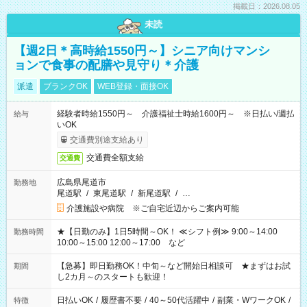
掲載日：2026.08.05
未読
【週2日＊高時給1550円～】シニア向けマンシ
ョンで食事の配膳や見守り＊介護
派遣
ブランクOK
WEB登録・面接OK
経験者時給1550円～ 介護福祉士時給1600円～ ※日払い/週払
給与
いOK
交通費別途支給あり
交通費全額支給
交通費
広島県尾道市
勤務地
尾道駅
/
東尾道駅
/
新尾道駅
/
…
介護施設や病院 ※ご自宅近辺からご案内可能
★【日勤のみ】1日5時間～OK！ ≪シフト例≫ 9:00～14:00
勤務時間
10:00～15:00 12:00～17:00 など
【急募】即日勤務OK！中旬～など開始日相談可 ★まずはお試
期間
し2カ月～のスタートも歓迎！
日払いOK
/
履歴書不要
/
40～50代活躍中
/
副業・WワークOK
/
特徴