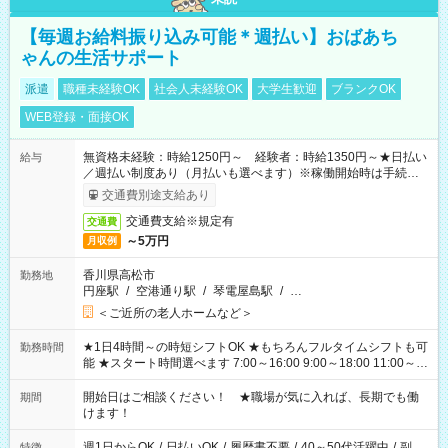
【毎週お給料振り込み可能＊週払い】おばあち
ゃんの生活サポート
派遣
職種未経験OK
社会人未経験OK
大学生歓迎
ブランクOK
WEB登録・面接OK
無資格未経験：時給1250円～ 経験者：時給1350円～★日払い
給与
／週払い制度あり（月払いも選べます）※稼働開始時は手続き完
了次第のお支払いとなります。
交通費別途支給あり
交通費支給※規定有
交通費
～5万円
月収例
香川県高松市
勤務地
円座駅
/
空港通り駅
/
琴電屋島駅
/
…
＜ご近所の老人ホームなど＞
★1日4時間～の時短シフトOK ★もちろんフルタイムシフトも可
勤務時間
能 ★スタート時間選べます 7:00～16:00 9:00～18:00 11:00～
20:00 など 残業なし！ ※Wワークの場合、他のお仕事と合わせ
週40時間超の就業はご案内できません ※法令に基づき、週20時
開始日はご相談ください！ ★職場が気に入れば、長期でも働
期間
間以上勤務は社会保険への加入対象となります ※労働者派遣法
けます！
（日雇い派遣の原則禁止）により、短時間・短期間の就業はご
案内が難しい場合があります
週1日からOK
/
日払いOK
/
履歴書不要
/
40～50代活躍中
/
副
特徴