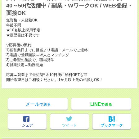
40～50代活躍中 / 副業・WワークOK / WEB登録・
面接OK
無資格・未経験OK
年齢不問
★10名以上採用予定
★履歴書は不要です
▽応募後の流れ
1)翌営業日までに担当より電話・メールでご連絡
2)電話で登録面談→求人とマッチング
3)ご希望の施設で、職場見学
4)就業決定→勤務開始
応募→就業まで最短3日＆10日後に給料GETも可！
開始希望日はご相談ください。1か月以上先の相談もOK！
メール
LINE
で送る
で送る
シェア
ツイート
ブックマーク