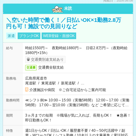
掲載日：2026.08.08
未読
＼空いた時間で働く！／日払いOK×1勤務2.8万
円も可！施設での見回りなど
派遣
ブランクOK
WEB登録・面接OK
時給1550円～ 夜勤時給1880円～ 日収2.8万円～（夜勤時給
給与
1880円×15h）
交通費別途支給あり
交通費全額支給
交通費
広島県尾道市
勤務地
尾道駅
/
東尾道駅
/
新尾道駅
/
…
介護施設や病院 ※ご自宅近辺からご案内可能
≪シフト例≫ 10:00～15:00（実働5時間） 12:00～17:00（実働
勤務時間
5時間） 17:00～翌10:00（実働15時間）など ご希望に応じて、
働く時間は調整できます！ お気軽に担当へ相談ください！
3ヵ月までの短期 ※職場が気に入れば、長期もOK！ ★急募！
期間
即日勤務もOK！
週1日からOK
/
日払いOK
/
履歴書不要
/
40～50代活躍中
/
副
特徴
業・WワークOK
/
シフト勤務
/
10名以上の大量募集
/
電話対応