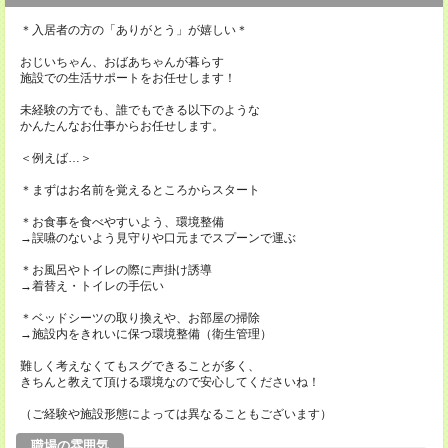
＊入居者の方の「ありがとう」が嬉しい＊
おじいちゃん、おばあちゃんが暮らす
施設での生活サポートをお任せします！
未経験の方でも、誰でもできる以下のような
かんたんなお仕事からお任せします。
＜例えば…＞
＊まずはお名前を覚えるところからスタート
＊お食事を食べやすいよう、環境整備
→誤嚥のないよう見守りや口元までスプーンで運ぶ
＊お風呂やトイレの際に声掛け誘導
→着替え・トイレの手伝い
＊ベッドシーツの取り換えや、お部屋の掃除
→施設内をきれいに保つ環境整備（衛生管理）
難しく考えなくてもスグできることが多く、
きちんと教えて頂ける環境なので安心してくださいね！
（ご経験や施設形態によっては異なることもございます）
職場の雰囲気