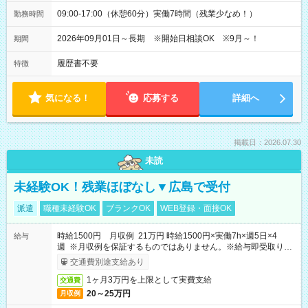
09:00-17:00（休憩60分）実働7時間（残業少なめ！）
勤務時間
2026年09月01日～長期 ※開始日相談OK ※9月～！
期間
履歴書不要
特徴
気になる！
応募する
詳細へ
掲載日：2026.07.30
未読
未経験OK！残業ほぼなし▼広島で受付
派遣
職種未経験OK
ブランクOK
WEB登録・面接OK
時給1500円 月収例 21万円 時給1500円×実働7h×週5日×4
給与
週 ※月収例を保証するものではありません。※給与即受取りサ
ービス利用可（利用条件有）
交通費別途支給あり
1ヶ月3万円を上限として実費支給
交通費
20～25万円
月収例