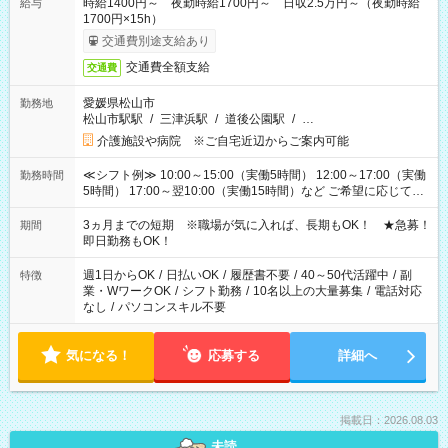
時給1400円～ 夜勤時給1700円～ 日収2.5万円～（夜勤時給
給与
1700円×15h）
交通費別途支給あり
交通費全額支給
交通費
愛媛県松山市
勤務地
松山市駅駅
/
三津浜駅
/
道後公園駅
/
…
介護施設や病院 ※ご自宅近辺からご案内可能
≪シフト例≫ 10:00～15:00（実働5時間） 12:00～17:00（実働
勤務時間
5時間） 17:00～翌10:00（実働15時間）など ご希望に応じて、
働く時間は調整できます！ お気軽に担当へ相談ください！
3ヵ月までの短期 ※職場が気に入れば、長期もOK！ ★急募！
期間
即日勤務もOK！
週1日からOK
/
日払いOK
/
履歴書不要
/
40～50代活躍中
/
副
特徴
業・WワークOK
/
シフト勤務
/
10名以上の大量募集
/
電話対応
なし
/
パソコンスキル不要
気になる！
応募する
詳細へ
掲載日：2026.08.03
未読