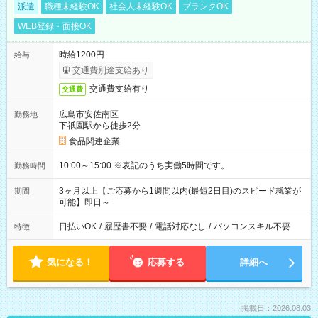
派遣
職種未経験OK
社会人未経験OK
ブランクOK
WEB登録・面接OK
時給1200円
給与
交通費別途支給あり
交通費支給有り
交通費
広島市安佐南区
勤務地
下祇園駅から徒歩2分
食品関連企業
10:00～15:00 ※表記のうち実働5時間です。
勤務時間
3ヶ月以上【ご応募から1週間以内(最短2日目)のスピード就業が
期間
可能】即日～
日払いOK
/
履歴書不要
/
電話対応なし
/
パソコンスキル不要
特徴
気になる！
応募する
詳細へ
掲載日：2026.08.03