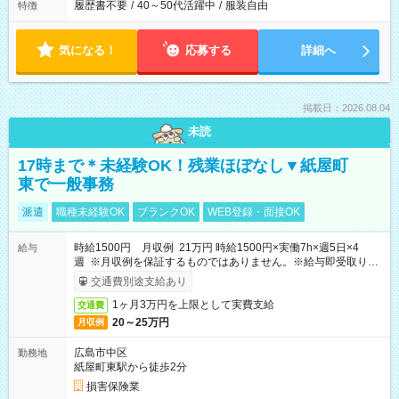
履歴書不要
/
40～50代活躍中
/
服装自由
特徴
気になる！
応募する
詳細へ
掲載日：2026.08.04
未読
17時まで＊未経験OK！残業ほぼなし▼紙屋町
東で一般事務
派遣
職種未経験OK
ブランクOK
WEB登録・面接OK
時給1500円 月収例 21万円 時給1500円×実働7h×週5日×4
給与
週 ※月収例を保証するものではありません。※給与即受取りサ
ービス利用可（利用条件有）
交通費別途支給あり
1ヶ月3万円を上限として実費支給
交通費
20～25万円
月収例
広島市中区
勤務地
紙屋町東駅から徒歩2分
損害保険業