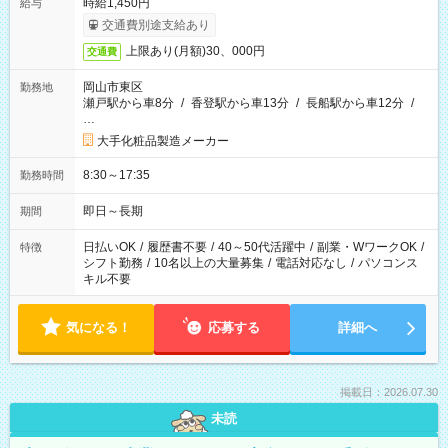
時給1,450円
給与
交通費別途支給あり
上限あり(月額)30、000円
交通費
岡山市東区
勤務地
瀬戸駅から車8分
/
香登駅から車13分
/
長船駅から車12分
/
…
大手化粧品製造メーカー
8:30～17:35
勤務時間
即日～長期
期間
日払いOK
/
履歴書不要
/
40～50代活躍中
/
副業・WワークOK
/
特徴
シフト勤務
/
10名以上の大量募集
/
電話対応なし
/
パソコンス
キル不要
気になる！
応募する
詳細へ
掲載日：2026.07.30
未読