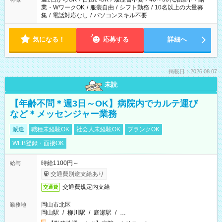
業・WワークOK
/
服装自由
/
シフト勤務
/
10名以上の大量募
集
/
電話対応なし
/
パソコンスキル不要
気になる！
応募する
詳細へ
掲載日：2026.08.07
未読
【年齢不問＊週3日～OK】病院内でカルテ運び
など＊メッセンジャー業務
派遣
職種未経験OK
社会人未経験OK
ブランクOK
WEB登録・面接OK
時給1100円～
給与
交通費別途支給あり
交通費規定内支給
交通費
岡山市北区
勤務地
岡山駅
/
柳川駅
/
庭瀬駅
/
…