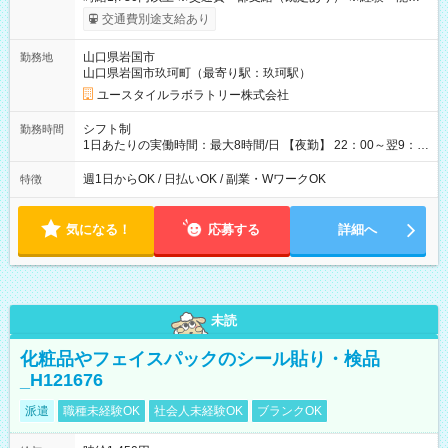
考慮して決定します 【収入例】 週1回勤務の場合：1,730円×8時
交通費別途支給あり
間×4回=5万5,360円 週3回勤務の場合：1,730円×8時間×12回
=16万6,080円 【試用期間】試用期間あり 試用期間の長さ：2ヶ
山口県岩国市
勤務地
月 ※ 雇用形態と給与に、本採用時と異なる部分があります。 雇
山口県岩国市玖珂町（最寄り駅：玖珂駅）
用形態：本採用時と同じです。 給与：時給 1,480円以上
ユースタイルラボラトリー株式会社
シフト制
勤務時間
1日あたりの実働時間：最大8時間/日 【夜勤】 22：00～翌9：
00 ※週1日～OK ／ 夜勤専従 ＊＊ 勤務時間例 ＊＊ ■22時か
ら翌7時 ■23時から翌8時 ■24時から翌9時 など ※上記の時間
週1日からOK / 日払いOK / 副業・WワークOK
特徴
内で8時間勤務（休憩1時間）ご利用者様により、時間は異なり
ます。 ※曜日固定（毎週同じ曜日での勤務となります）
気になる！
応募する
詳細へ
未読
化粧品やフェイスパックのシール貼り・検品
_H121676
派遣
職種未経験OK
社会人未経験OK
ブランクOK