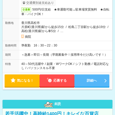
交通費別途支給あり
500円/日支給 ★車通勤可能→駐車場実質無料 ★自転
交通費
車・バイクOK！
香川県高松市
勤務地
片原町(香川県)駅から徒歩15分
/
松島二丁目駅から徒歩19分
/
高松(香川県)駅から車5分
/
…
病院
準夜勤 16：30～22：30
勤務時間
＜急募＞即日～長期（早期募集中！採用率今だけ高いです！）
期間
40～50代活躍中
/
副業・WワークOK
/
シフト勤務
/
電話対応な
特徴
し
/
パソコンスキル不要
気になる！
応募する
詳細へ
未読
若手活躍中！高時給1400円！キレイな百貨店