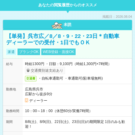
あなたの閲覧履歴からのオススメ
掲載日：2026.08.04
未読
【単発】呉市広／8／8・9・22・23日＊自動車
ディーラーでの受付・1日でもＯＫ
派遣
ブランクOK
WEB登録・面接OK
時給1300円 ・日額：9,100円（時給1,300円×7時間）
給与
交通費別途支給あり
・自転車通勤可 ・車通勤可(駐車場無料)
交通費
広島県呉市
勤務地
広駅から徒歩9分
ディーラー
10：00～18：00（休憩60分/実働7時間）
勤務時間
8/8(土)、8/9(日)、22日(土)、23日(日)の期間限定 1日のみも歓
期間
迎！