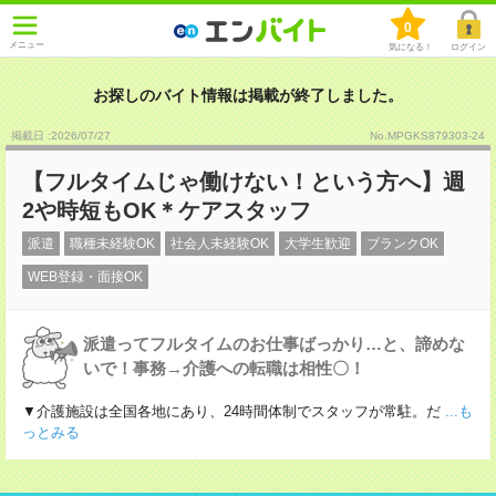
0
メニュー
気になる！
ログイン
お探しのバイト情報は掲載が終了しました。
掲載日 :2026
/
07
/
27
No.MPGKS879303-24
【フルタイムじゃ働けない！という方へ】週
2や時短もOK＊ケアスタッフ
派遣
職種未経験OK
社会人未経験OK
大学生歓迎
ブランクOK
WEB登録・面接OK
派遣ってフルタイムのお仕事ばっかり…と、諦めな
いで！事務→介護への転職は相性〇！
▼介護施設は全国各地にあり、24時間体制でスタッフが常駐。だ
...も
っとみる