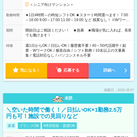
＜シニア向けマンション＞
★1日4時間～の時短シフトOK ★スタート時間選べます！ 7:00
勤務時間
～16:00 9:00～17:00 11:00～19:00 など 残業なし！ ※Wワーク
の場合、他のお仕事と合わせ週40時間超の就業はご案内できま
せん ※法令に基づき、週20時間以上勤務は社会保険への加入対
開始日はご相談ください！ ★急募 ★職場が気に入れば、長期
期間
象となります ※労働者派遣法（日雇い派遣の原則禁止）によ
でも働けます！
り、短時間・短期間の就業はご案内が難しい場合があります
週1日からOK
/
日払いOK
/
履歴書不要
/
40～50代活躍中
/
副
特徴
業・WワークOK
/
服装自由
/
シフト勤務
/
10名以上の大量募
集
/
電話対応なし
/
パソコンスキル不要
気になる！
応募する
詳細へ
掲載日：2026.08.07
未読
＼空いた時間で働く！／日払いOK×1勤務2.5万
円も可！施設での見回りなど
派遣
ブランクOK
WEB登録・面接OK