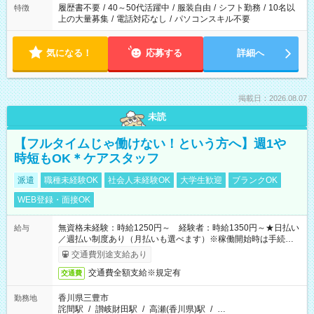
合は応募できません。
履歴書不要
/
40～50代活躍中
/
服装自由
/
シフト勤務
/
10名以
特徴
上の大量募集
/
電話対応なし
/
パソコンスキル不要
気になる！
応募する
詳細へ
掲載日：2026.08.07
未読
【フルタイムじゃ働けない！という方へ】週1や
時短もOK＊ケアスタッフ
派遣
職種未経験OK
社会人未経験OK
大学生歓迎
ブランクOK
WEB登録・面接OK
無資格未経験：時給1250円～ 経験者：時給1350円～★日払い
給与
／週払い制度あり（月払いも選べます）※稼働開始時は手続き完
了次第のお支払いとなります。
交通費別途支給あり
交通費全額支給※規定有
交通費
香川県三豊市
勤務地
詫間駅
/
讃岐財田駅
/
高瀬(香川県)駅
/
…