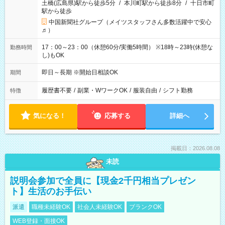
土橋(広島県)駅から徒歩5分
/
本川町駅から徒歩8分
/
十日市町
駅から徒歩
中国新聞社グループ（メイツスタッフさん多数活躍中で安心
♬）
17：00～23：00（休憩60分/実働5時間） ※18時～23時(休憩な
勤務時間
し)もOK
即日～長期 ※開始日相談OK
期間
履歴書不要
/
副業・WワークOK
/
服装自由
/
シフト勤務
特徴
気になる！
応募する
詳細へ
掲載日：2026.08.08
未読
説明会参加で全員に【現金2千円相当プレゼン
ト】生活のお手伝い
派遣
職種未経験OK
社会人未経験OK
ブランクOK
WEB登録・面接OK