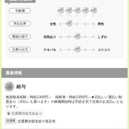
年齢層
20代
30
40
50
60
男女比率
女性
男性
職場の様子
活気あり
しずか
仕事の仕方
テキパキ
コツコツ
募集情報
給与
無資格未経験：時給1300円～ 経験者：時給1350円～★日払い／週払い制
度あり（月払いも選べます）※稼働開始時は手続き完了次第のお支払いとな
ります。
交通費別途支給あり
交通費全額支給※規定有
交通費