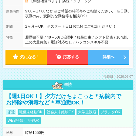
【勤務地選べます】病院・クリニック
9:00～17:00など ※ご希望の時間帯をご相談ください。 ※日勤、
勤務時間
夜勤のみ、変則的な勤務等も相談OK！
2ヶ月～OK ※スタート日はお気軽にご相談ください！
期間
履歴書不要
/
40～50代活躍中
/
服装自由
/
シフト勤務
/
10名以
特徴
上の大量募集
/
電話対応なし
/
パソコンスキル不要
気になる！
応募する
詳細へ
掲載日：2026.08.07
未読
【週1日OK！】夕方だけちょこっと＊病院内で
お掃除や消毒など＊車通勤OK！
派遣
職種未経験OK
社会人未経験OK
大学生歓迎
ブランクOK
WEB登録・面接OK
時給1550円
給与