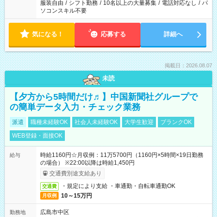
服装自由
/
シフト勤務
/
10名以上の大量募集
/
電話対応なし
/
パ
ソコンスキル不要
気になる！
応募する
詳細へ
掲載日：2026.08.07
未読
【夕方から5時間だけ♬】中国新聞社グループで
の簡単データ入力・チェック業務
派遣
職種未経験OK
社会人未経験OK
大学生歓迎
ブランクOK
WEB登録・面接OK
時給1160円☆月収例：11万5700円（1160円×5時間×19日勤務
給与
の場合） ※22:00以降は時給1,450円
交通費別途支給あり
・規定により支給 ・車通勤・自転車通勤OK
交通費
10～15万円
月収例
広島市中区
勤務地