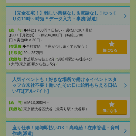
【完全在宅！】難しい業務なし＆電話なし！ゆっく
りの11時～時短＊データ入力・事務[派遣]
[給 与]
◆時給1,700円＊日払い・週払いOK＊昇給
あり♪【月収例】 ・約204,000円 （時給1,700
円 × 実働6h × 20日）
[交通費]
◆全額支給 ＊家が少し遠くても安心！
気になる！
[月収例]
20～25万円
[勤務地]
竹芝駅から徒歩2分
/
浜松町駅から徒歩4分
/
大門(東京都)駅から徒歩5分
/
…
人気イベントも！好きな場所で働けるイベントスタ
ッフ☆来社不要！働いたその日に給料もらえる日払
い/T1[アルバイト]
[給 与]
日給13,000円～
[勤務地]
東京都渋谷区渋谷（最寄り駅：渋谷駅）
気になる！
座り仕事！給与即払いOK！高時給！在庫管理・資料
作成[派遣]