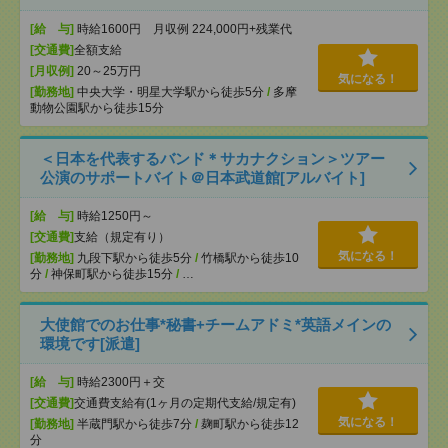
[給 与]
時給1600円 月収例 224,000円+残業代
[交通費]
全額支給
[月収例]
20～25万円
気になる！
[勤務地]
中央大学・明星大学駅から徒歩5分
/
多摩
動物公園駅から徒歩15分
＜日本を代表するバンド＊サカナクション＞ツアー
公演のサポートバイト＠日本武道館[アルバイト]
[給 与]
時給1250円～
[交通費]
支給（規定有り）
気になる！
[勤務地]
九段下駅から徒歩5分
/
竹橋駅から徒歩10
分
/
神保町駅から徒歩15分
/
…
大使館でのお仕事*秘書+チームアドミ*英語メインの
環境です[派遣]
[給 与]
時給2300円＋交
[交通費]
交通費支給有(1ヶ月の定期代支給/規定有)
気になる！
[勤務地]
半蔵門駅から徒歩7分
/
麹町駅から徒歩12
分