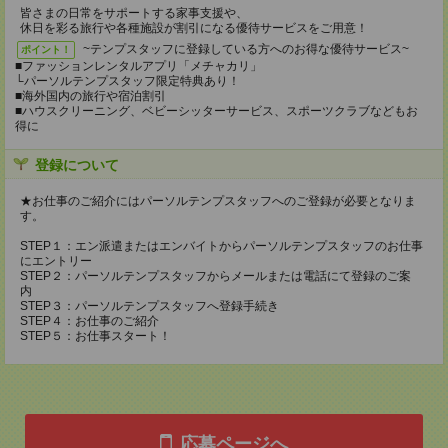
皆さまの日常をサポートする家事支援や、
休日を彩る旅行や各種施設が割引になる優待サービスをご用意！
~テンプスタッフに登録している方へのお得な優待サービス~
ポイント！
■ファッションレンタルアプリ「メチャカリ」
└パーソルテンプスタッフ限定特典あり！
■海外国内の旅行や宿泊割引
■ハウスクリーニング、ベビーシッターサービス、スポーツクラブなどもお
得に
登録について
★お仕事のご紹介にはパーソルテンプスタッフへのご登録が必要となりま
す。
STEP１：エン派遣またはエンバイトからパーソルテンプスタッフのお仕事
にエントリー
STEP２：パーソルテンプスタッフからメールまたは電話にて登録のご案
内
STEP３：パーソルテンプスタッフへ登録手続き
STEP４：お仕事のご紹介
STEP５：お仕事スタート！
応募ページへ