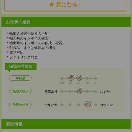
気になる！
お仕事の概要
＊輸出入通関手続きの手配
＊輸入時のインボイス確認
＊輸出時のインボイスの作成・確認
＊付属品、または修理品の梱包
＊電話対応
＊ファイリングなど
職場の雰囲気
年齢層
20代
30
40
50
60
職場の様子
活気あり
しずか
仕事の仕方
テキパキ
コツコツ
募集情報