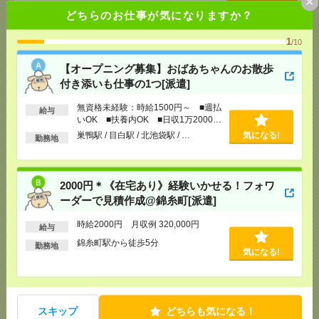
×
OK ■扶養内OK ■日収1万2000円以上
どちらのお仕事が気になりますか？
[交通費]
交通費全額支給
気になる！
[勤務地]
巣鴨駅
/
目白駅
/
北池袋駅
/
…
1
/10
【オープニング募集】おばあちゃんのお散歩
2000円＊《在宅あり》経験いかせる！フォワーダー
付き添いも仕事の1つ[派遣]
で見積作成@錦糸町[派遣]
無資格未経験：時給1500円～ ■週払
給与
[給 与]
時給2000円 月収例 320,000円
いOK ■扶養内OK ■日収1万2000円
[交通費]
全額支給
以上
巣鴨駅 / 目白駅 / 北池袋駅 / …
気になる!
勤務地
[月収例]
30万円～
気になる！
[勤務地]
錦糸町駅から徒歩5分
2000円＊《在宅あり》経験いかせる！フォワ
1900円＊【医学関連の財団法人】英語あり！進行管
ーダーで見積作成@錦糸町[派遣]
理＆部内サポート[派遣]
時給2000円 月収例 320,000円
給与
[給 与]
時給1900円 月収例 304,000円
錦糸町駅から徒歩5分
勤務地
[交通費]
全額支給
気になる!
[月収例]
30万円～
気になる！
[勤務地]
御茶ノ水駅から徒歩2分
/
新御茶ノ水駅か
ら徒歩6分
スキップ
どちらも気になる！