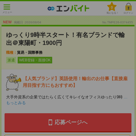
0
メニュー
気になる！
ログイン
NEW
掲載日 :2026
/
08
/
04
No.TMPE26-0374455
ゆっくり9時半スタート！有名ブランドで輸
出＠東陽町・1900円
職種：
貿易・国際事務
派遣
WEB登録・面接OK
【人気ブランド】英語使用！輸出のお仕事【直接雇
用目指す方にもおすすめ】
大手外資系の企業ではたらく広くてキレイなオフィスゆったり9時
...
もっとみる
応募ページへ