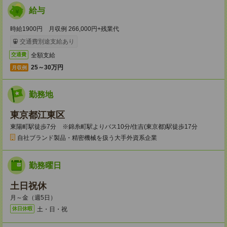
給与
時給1900円 月収例 266,000円+残業代
交通費別途支給あり
全額支給
交通費
25～30万円
月収例
勤務地
東京都江東区
東陽町駅徒歩7分 ※錦糸町駅よりバス10分/住吉(東京都)駅徒歩17分
自社ブランド製品・精密機械を扱う大手外資系企業
勤務曜日
土日祝休
月～金（週5日）
土・日・祝
休日休暇