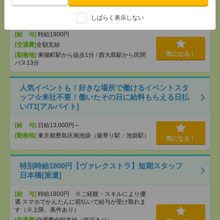
＼10月スタート／補助金に関する書類審査のお仕事
＠高時給1900円[派遣]
しばらく表示しない
[給 与]
時給1900円
[交通費]
全額支給
気になる！
[勤務地]
東陽町駅から徒歩1分
/
西大島駅から民間
バス13分
人気イベントも！好きな場所で働けるイベントスタ
ッフ☆来社不要！働いたその日に給料もらえる日払
い/T1[アルバイト]
[給 与]
日給13,000円～
[勤務地]
東京都豊島区南池袋（最寄り駅：池袋駅）
気になる！
特別時給1800円【ヴァレクストラ】短期スタッフ
日本橋[派遣]
[給 与]
時給1800円 ※ご経験・スキルにより優
遇 スマホでかんたんに前払いで給与が受け取れま
す（※上限、条件あり）