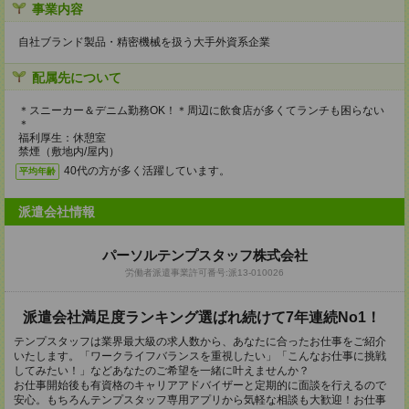
事業内容
自社ブランド製品・精密機械を扱う大手外資系企業
配属先について
＊スニーカー＆デニム勤務OK！＊周辺に飲食店が多くてランチも困らない
＊
福利厚生：休憩室
禁煙（敷地内/屋内）
40代の方が多く活躍しています。
平均年齢
派遣会社情報
パーソルテンプスタッフ株式会社
労働者派遣事業許可番号:派13-010026
派遣会社満足度ランキング選ばれ続けて7年連続No1！
テンプスタッフは業界最大級の求人数から、あなたに合ったお仕事をご紹介
いたします。「ワークライフバランスを重視したい」「こんなお仕事に挑戦
してみたい！」などあなたのご希望を一緒に叶えませんか？
お仕事開始後も有資格のキャリアアドバイザーと定期的に面談を行えるので
安心。もちろんテンプスタッフ専用アプリから気軽な相談も大歓迎！お仕事