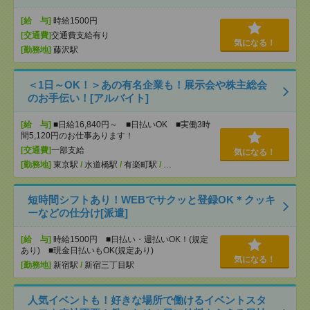
[給 与]
時給1500円
[交通費]
交通費支給有り
気になる！
[勤務地]
藤沢駅
＜1日～OK！＞あの有名企業も！展示会や株主総会
のお手伝い！[アルバイト]
[給 与]
■日給16,840円～ ■日払いOK ■実働3時
間5,120円のお仕事あります！
[交通費]
一部支給
気になる！
[勤務地]
東京駅
/
水道橋駅
/
有楽町駅
/
…
短時間シフトあり！WEBでサクッと登録OK＊クッキ
ーなどの仕分け[派遣]
[給 与]
時給1500円 ■日払い・週払いOK！(規定
あり) ■現金日払いもOK(規定あり)
気になる！
[勤務地]
新宿駅
/
新宿三丁目駅
人気イベントも！好きな場所で働けるイベントスタ