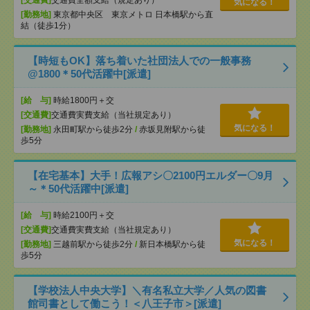
[交通費]
交通費全額支給（規定あり）
気になる！
[勤務地]
東京都中央区 東京メトロ 日本橋駅から直
結（徒歩1分）
【時短もOK】落ち着いた社団法人での一般事務
@1800＊50代活躍中[派遣]
[給 与]
時給1800円＋交
[交通費]
交通費実費支給（当社規定あり）
気になる！
[勤務地]
永田町駅から徒歩2分
/
赤坂見附駅から徒
歩5分
【在宅基本】大手！広報アシ〇2100円エルダー〇9月
～＊50代活躍中[派遣]
[給 与]
時給2100円＋交
[交通費]
交通費実費支給（当社規定あり）
気になる！
[勤務地]
三越前駅から徒歩2分
/
新日本橋駅から徒
歩5分
【学校法人中央大学】＼有名私立大学／人気の図書
館司書として働こう！＜八王子市＞[派遣]