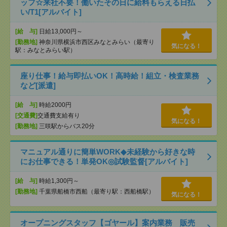
ッフ☆来社不要！働いたその日に給料もらえる日払
い/T1[アルバイト]
[給 与]
日給13,000円～
[勤務地]
神奈川県横浜市西区みなとみらい（最寄り
気になる！
駅：みなとみらい駅）
座り仕事！給与即払いOK！高時給！組立・検査業務
など[派遣]
[給 与]
時給2000円
[交通費]
交通費支給有り
気になる！
[勤務地]
三咲駅からバス20分
マニュアル通りに簡単WORK◆未経験から好きな時
にお仕事できる！単発OK◎試験監督[アルバイト]
[給 与]
時給1,300円～
[勤務地]
千葉県船橋市西船（最寄り駅：西船橋駅）
気になる！
オープニングスタッフ【ゴヤール】案内業務 販売