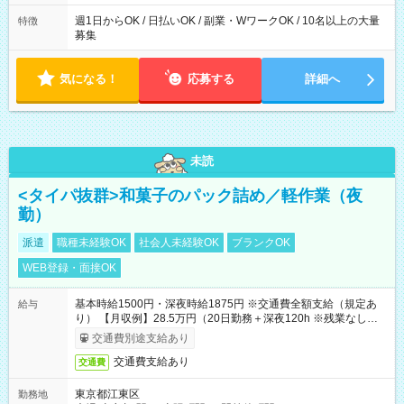
た時間になります。
週1日からOK / 日払いOK / 副業・WワークOK / 10名以上の大量
特徴
募集
気になる！
応募する
詳細へ
未読
<タイパ抜群>和菓子のパック詰め／軽作業（夜
勤）
派遣
職種未経験OK
社会人未経験OK
ブランクOK
WEB登録・面接OK
基本時給1500円・深夜時給1875円 ※交通費全額支給（規定あ
給与
り） 【月収例】28.5万円（20日勤務＋深夜120h ※残業なしの場
合）
交通費別途支給あり
交通費支給あり
交通費
東京都江東区
勤務地