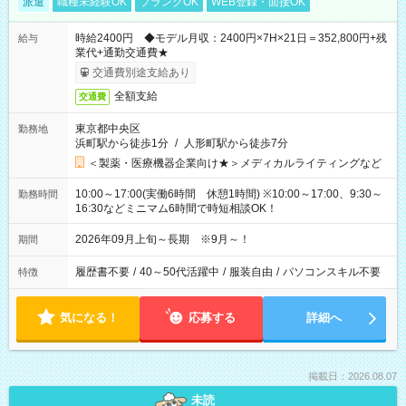
派遣
職種未経験OK
ブランクOK
WEB登録・面接OK
時給2400円 ◆モデル月収：2400円×7H×21日＝352,800円+残
給与
業代+通勤交通費★
交通費別途支給あり
全額支給
交通費
東京都中央区
勤務地
浜町駅から徒歩1分
/
人形町駅から徒歩7分
＜製薬・医療機器企業向け★＞メディカルライティングなど
10:00～17:00(実働6時間 休憩1時間) ※10:00～17:00、9:30～
勤務時間
16:30などミニマム6時間で時短相談OK！
2026年09月上旬～長期 ※9月～！
期間
履歴書不要
/
40～50代活躍中
/
服装自由
/
パソコンスキル不要
特徴
気になる！
応募する
詳細へ
掲載日：2026.08.07
未読