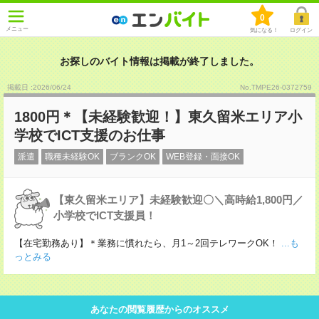
0
メニュー
気になる！
ログイン
お探しのバイト情報は掲載が終了しました。
掲載日 :2026
/
06
/
24
No.TMPE26-0372759
1800円＊【未経験歓迎！】東久留米エリア小
学校でICT支援のお仕事
派遣
職種未経験OK
ブランクOK
WEB登録・面接OK
【東久留米エリア】未経験歓迎〇＼高時給1,800円／
小学校でICT支援員！
【在宅勤務あり】＊業務に慣れたら、月1～2回テレワークOK！
...も
っとみる
あなたの閲覧履歴からのオススメ