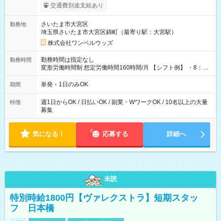
いOK！（規定あり） ┗働いたその日に現金GET♪ お仕事後はコ
交通費別途支給あり
ンビニATMから 日払い分を引き落とせます！ 【試用期間】試
用期間なし
さいたま市大宮区
勤務地
埼玉県さいたま市大宮区錦町（最寄り駅：大宮駅）
株式会社ワンベルウッズ
勤務時間は指定なし
勤務時間
変形労働時間制 想定労働時間160時間/月 【シフト例】 ・8：00
～21：00
単発・1日のみOK
期間
週1日からOK / 日払いOK / 副業・WワークOK / 10名以上の大量
特徴
募集
気になる！
応募する
詳細へ
未読
特別時給1800円【ヴァレクストラ】短期スタッ
フ 日本橋