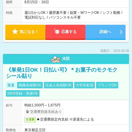
8月15日・16日
期間
週1日からOK
/
履歴書不要
/
副業・WワークOK
/
シフト勤務
/
特徴
電話対応なし
/
パソコンスキル不要
気になる！
応募する
詳細へ
掲載日：2026.08.08
未読
《単発1日OK！日払い可》＊お菓子のモクモク
シール貼り
派遣
職種未経験OK
社会人未経験OK
大学生歓迎
ブランクOK
WEB登録・面接OK
時給1,500円～1,875円
給与
交通費別途支給あり
■ 交通費規定内支給 ※派遣先による
交通費
東京都足立区
勤務地