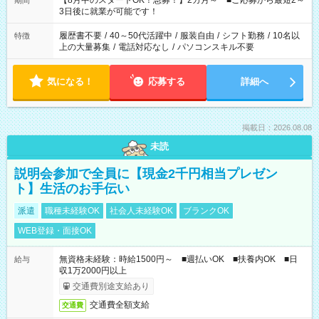
【8月中のスタートOK！急募！】2カ月～ ■ご応募から最短2～
期間
ね。 ※Wワーク希望の方へ 今ご覧のお仕事で希望する勤務時間
3日後に就業が可能です！
と、もう1つのお仕事の勤務時間。 合計で週40時間を超える場
合は応募できません。
履歴書不要
/
40～50代活躍中
/
服装自由
/
シフト勤務
/
10名以
特徴
上の大量募集
/
電話対応なし
/
パソコンスキル不要
気になる！
応募する
詳細へ
掲載日：2026.08.08
未読
説明会参加で全員に【現金2千円相当プレゼン
ト】生活のお手伝い
派遣
職種未経験OK
社会人未経験OK
ブランクOK
WEB登録・面接OK
無資格未経験：時給1500円～ ■週払いOK ■扶養内OK ■日
給与
収1万2000円以上
交通費別途支給あり
交通費全額支給
交通費