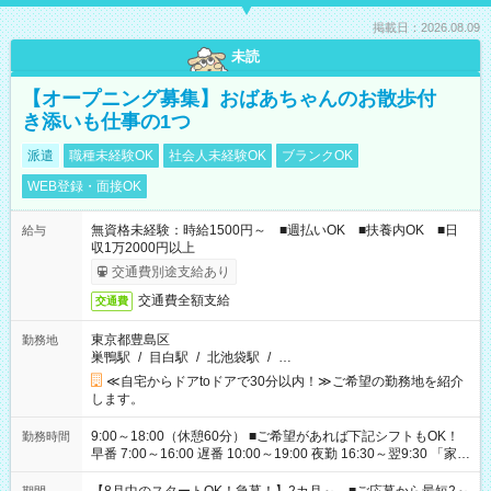
掲載日：2026.08.09
未読
【オープニング募集】おばあちゃんのお散歩付
き添いも仕事の1つ
派遣
職種未経験OK
社会人未経験OK
ブランクOK
WEB登録・面接OK
無資格未経験：時給1500円～ ■週払いOK ■扶養内OK ■日
給与
収1万2000円以上
交通費別途支給あり
交通費全額支給
交通費
東京都豊島区
勤務地
巣鴨駅
/
目白駅
/
北池袋駅
/
…
≪自宅からドアtoドアで30分以内！≫ご希望の勤務地を紹介
します。
9:00～18:00（休憩60分） ■ご希望があれば下記シフトもOK！
勤務時間
早番 7:00～16:00 遅番 10:00～19:00 夜勤 16:30～翌9:30 「家族
と休みを合わせたい」 「余裕を持って夕飯の準備がしたい」
「できれば残業はしたくない」 など、ご希望を教えてください