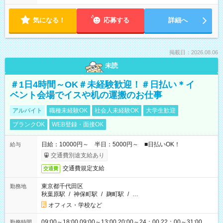
気になる！
応募する
詳細へ
掲載日：2026.08.06
未読
＃1日4時間～OK＃未経験歓迎！＃日払い＊イ
ベント会場でイスや机の運搬のお仕事
アルバイト
職種未経験OK
社会人未経験OK
大学生歓迎
ブランクOK
WEB登録・面接OK
日給：10000円～ 半日：5000円～ ■日払いOK！
給与
交通費別途支給あり
交通費規定支給
交通費
東京都千代田区
勤務地
秋葉原駅
/
神保町駅
/
麹町駅
/
…
オフィス・学校など
09:00～18:00 09:00～13:00 20:00～24：00 22：00～31:00
勤務時間