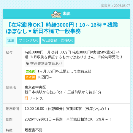
掲載日：2026.08.07
未読
【在宅勤務OK】時給3000円！10～16時＊残業
ほぼなし▼新日本橋で一般事務
派遣
ブランクOK
WEB登録・面接OK
時給3000円 月収例 30万円 時給3000円×実働5h×週5日×4
給与
週 ※月収例を保証するものではありません。※給与即受取りサ
ービス利用可（利用条件有）
交通費別途支給あり
1ヶ月3万円を上限として実費支給
交通費
30万円～
月収例
東京都中央区
勤務地
新日本橋駅から徒歩3分
/
三越前駅から徒歩1分
サ－ビス
10:00-16:00（休憩60分）実働5時間（残業少なめ！）
勤務時間
2026年09月01日～長期 ※開始日相談OK ※9月～！
期間
履歴書不要
特徴