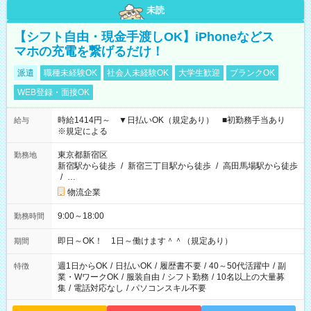
未読
【シフト自由・現金手渡しOK】iPhoneなどス
マホの充電を繋げるだけ！
派遣
職種未経験OK
社会人未経験OK
大学生歓迎
ブランクOK
WEB登録・面接OK
時給1414円～ ▼日払いOK（規定あり） ■初勤務手当あり
給与
※規定による
東京都新宿区
勤務地
新宿駅から徒歩
/
新宿三丁目駅から徒歩
/
高田馬場駅から徒歩
/
…
物流企業
9:00～18:00
勤務時間
即日～OK！ 1日～働けます＾＾（規定あり）
期間
週1日からOK
/
日払いOK
/
履歴書不要
/
40～50代活躍中
/
副
特徴
業・WワークOK
/
服装自由
/
シフト勤務
/
10名以上の大量募
集
/
電話対応なし
/
パソコンスキル不要