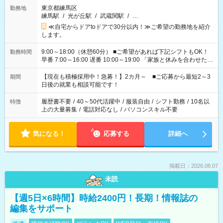
東京都練馬区
勤務地
練馬駅
/
光が丘駅
/
武蔵関駅
/
…
≪自宅からドアtoドアで30分以内！≫ご希望の勤務地を紹介
します。
9:00～18:00（休憩60分） ■ご希望があれば下記シフトもOK！
勤務時間
早番 7:00～16:00 遅番 10:00～19:00 「家族と休みを合わせた
い」 「余裕を持って夕飯の準備がしたい」 「できれば残業はし
たくない」 など、ご希望を教えてくださいね。 ※Wワーク希望
【現在も積極採用中！急募！】2カ月～ ■ご応募から最短2～3
期間
の方へ 今ご覧のお仕事で希望する勤務時間と、もう1つのお仕事
日後の就業も相談可能です！
の勤務時間。 合計で週40時間を超える場合は応募できません。
履歴書不要
/
40～50代活躍中
/
服装自由
/
シフト勤務
/
10名以
特徴
上の大量募集
/
電話対応なし
/
パソコンスキル不要
気になる！
応募する
詳細へ
掲載日：2026.08.07
未読
【週5日×6時間】時給2400円！長期！情報誌の
編集をサポート