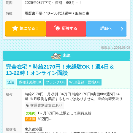
2026年08月下旬～長期 ※8月～！
期間
履歴書不要
/
40～50代活躍中
/
服装自由
特徴
気になる！
応募する
詳細へ
掲載日：2026.08.09
未読
完全在宅＊時給2170円！未経験OK！週4日＆
13-22時！オンライン面談
派遣
職種未経験OK
ブランクOK
WEB登録・面接OK
時給2170円 月収例 34万円 時給2170円×実働8h×週5日×4
給与
週 ※月収例を保証するものではありません。※給与即受取りサ
ービス利用可（利用条件有）
交通費別途支給あり
1ヶ月3万円を上限として実費支給
交通費
30万円～
月収例
東京都港区
勤務地