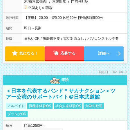
木場(東京都)駅
/
東陽町駅
/
門前仲町駅
空調ありの職場!
【夜勤】 20:00～翌5:00 休憩60分 [実働]8時間00分
勤務時間
即日～長期
期間
日払いOK
/
履歴書不要
/
電話対応なし
/
パソコンスキル不要
特徴
気になる！
応募する
詳細へ
掲載日：2026.08.03
未読
＜日本を代表するバンド＊サカナクション＞ツ
アー公演のサポートバイト＠日本武道館
アルバイト
職種未経験OK
社会人未経験OK
大学生歓迎
ブランクOK
時給1250円～
給与