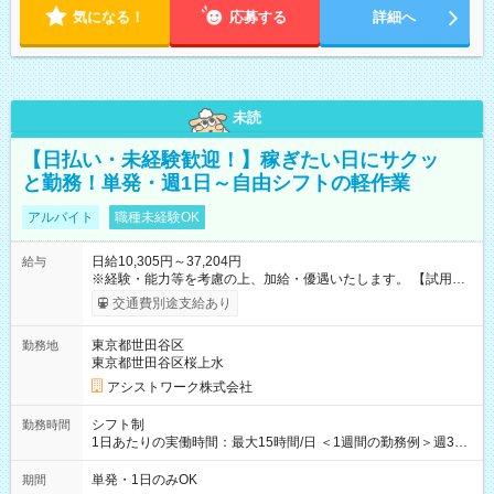
気になる！
応募する
詳細へ
未読
【日払い・未経験歓迎！】稼ぎたい日にサクッ
と勤務！単発・週1日～自由シフトの軽作業
アルバイト
職種未経験OK
日給10,305円～37,204円
給与
※経験・能力等を考慮の上、加給・優遇いたします。 【試用期
間】試用期間なし
交通費別途支給あり
東京都世田谷区
勤務地
東京都世田谷区桜上水
アシストワーク株式会社
シフト制
勤務時間
1日あたりの実働時間：最大15時間/日 ＜1週間の勤務例＞週3回
勤務 勤務：月・水・金 休み：火・木・土・日 好きな時にお仕事
可能です！ ※1日あたりの最大実働時間は日勤、夜勤共に勤務し
単発・1日のみOK
期間