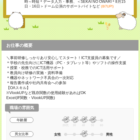
時～時短＊データ入力・事務、＜SEKAI NO OWARI＊8月15
日・16日＞ドーム公演のサポートバイトなど
(8/7UP!)
お仕事の概要
＼事前研修しっかりあり安心してスタート！ICT支援員の募集です／
＊学校の先生向けにICT機器（PC・タブレット等）やソフトの操作支援
＊授業・校務でのICT活用サポート
＊教員向け研修の実施・資料準備
＊機器やネットワーク不具合の一次対応
＊報告書作成や社内共有会への参加
【OAスキル】
※VlookUPなど既存関数の使用経験があればOK
Excel(IF関数・VlookUP関数)
職場の雰囲気
年齢層
20代
30
40
50
60
男女比率
女性
男性