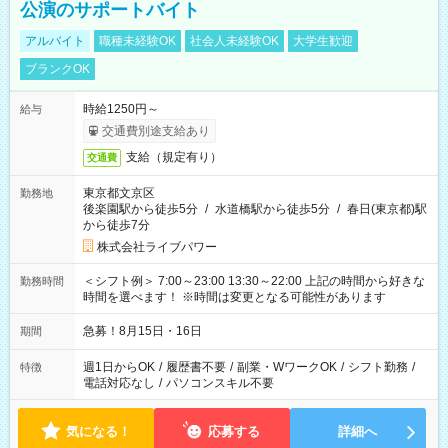
公演のサポートバイト
アルバイト
職種未経験OK
社会人未経験OK
大学生歓迎
ブランクOK
時給1250円～
給与
交通費別途支給あり
支給（規定有り）
交通費
東京都文京区
勤務地
後楽園駅から徒歩5分
/
水道橋駅から徒歩5分
/
春日(東京都)駅
から徒歩7分
株式会社ライブパワー
＜シフト例＞ 7:00～23:00 13:30～22:00 上記の時間から好きな
勤務時間
時間を選べます！ ※時間は変更となる可能性があります
急募！8月15日・16日
期間
週1日からOK
/
履歴書不要
/
副業・WワークOK
/
シフト勤務
/
特徴
電話対応なし
/
パソコンスキル不要
気になる！
応募する
詳細へ