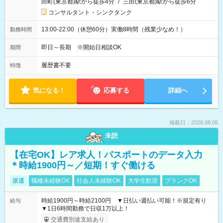
田町(東京都)駅から徒歩4分
/
三田(東京都)駅から徒歩6分
コンサルタント・シンクタンク
13:00-22:00（休憩60分）実働8時間（残業少なめ！）
勤務時間
即日～長期 ※開始日相談OK
期間
履歴書不要
特徴
気になる！
応募する
詳細へ
掲載日：2026.08.05
未読
【在宅OK】レア求人！パスポートのデータ入力
＊時給1900円～／短期！すぐ働ける
派遣
職種未経験OK
社会人未経験OK
大学生歓迎
ブランクOK
時給1900円～時給2100円 ▼日払い週払い可能！※規定有り
給与
▼1日6時間勤務で日収1万以上！
交通費別途支給あり