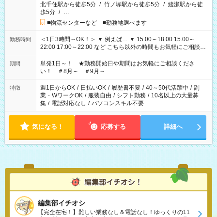
北千住駅から徒歩5分
/
竹ノ塚駅から徒歩5分
/
綾瀬駅から徒
歩5分
/
…
■物流センターなど ■勤務地選べます
＜1日3時間～OK！＞ ▼ 例えば… ▼ 15:00～18:00 15:00～
勤務時間
22:00 17:00～22:00 など こちら以外の時間もお気軽にご相談く
ださい！
単発1日～！ ★勤務開始日や期間はお気軽にご相談くださ
期間
い！ ＃8月～ ＃9月～
週1日からOK
/
日払いOK
/
履歴書不要
/
40～50代活躍中
/
副
特徴
業・WワークOK
/
服装自由
/
シフト勤務
/
10名以上の大量募
集
/
電話対応なし
/
パソコンスキル不要
気になる！
応募する
詳細へ
編集部イチオシ
【完全在宅！】難しい業務なし＆電話なし！ゆっくりの11