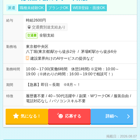
派遣
職種未経験OK
ブランクOK
WEB登録・面接OK
時給2600円
給与
交通費別途支給あり
全額支給
交通費
東京都中央区
勤務地
八丁堀(東京都)駅から徒歩2分
/
茅場町駅から徒歩6分
建設業界向けのAIサービスの提供など
10:00～17:00(実働6時間 休憩1時間) ※定時：10:00～
勤務時間
19:00（※終わりの時間：16:00～19:00で相談可！）
【急募】即日～長期 ※8月～！
期間
履歴書不要
/
40～50代活躍中
/
副業・WワークOK
/
服装自由
/
特徴
電話対応なし
/
パソコンスキル不要
気になる！
応募する
詳細へ
掲載日：2026.08.07