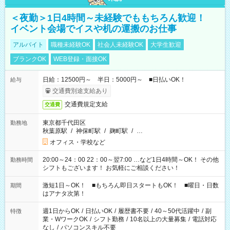
＜夜勤＞1日4時間～未経験でももちろん歓迎！
イベント会場でイスや机の運搬のお仕事
アルバイト
職種未経験OK
社会人未経験OK
大学生歓迎
ブランクOK
WEB登録・面接OK
日給：12500円～ 半日：5000円～ ■日払いOK！
給与
交通費別途支給あり
交通費規定支給
交通費
東京都千代田区
勤務地
秋葉原駅
/
神保町駅
/
麹町駅
/
…
オフィス・学校など
20:00～24：00 22：00～翌7:00 …など1日4時間～OK！ その他
勤務時間
シフトもございます！ お気軽にご相談ください！
激短1日～OK！ ■もちろん即日スタートもOK！ ■曜日・日数
期間
はアナタ次第！
週1日からOK
/
日払いOK
/
履歴書不要
/
40～50代活躍中
/
副
特徴
業・WワークOK
/
シフト勤務
/
10名以上の大量募集
/
電話対応
なし
/
パソコンスキル不要