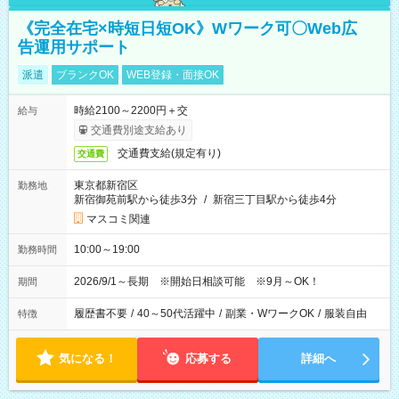
《完全在宅×時短日短OK》Wワーク可〇Web広
告運用サポート
派遣
ブランクOK
WEB登録・面接OK
時給2100～2200円＋交
給与
交通費別途支給あり
交通費支給(規定有り)
交通費
東京都新宿区
勤務地
新宿御苑前駅から徒歩3分
/
新宿三丁目駅から徒歩4分
マスコミ関連
10:00～19:00
勤務時間
2026/9/1～長期 ※開始日相談可能 ※9月～OK！
期間
履歴書不要
/
40～50代活躍中
/
副業・WワークOK
/
服装自由
特徴
気になる！
応募する
詳細へ