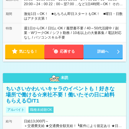
20:00～24：00 22：00～翌7:00 …など1日4時間～OK！ その他
シフトもございます！ お気軽にご相談ください！
激短1日～OK！ ■もちろん即日スタートもOK！ ■曜日・日数
期間
はアナタ次第！
週1日からOK
/
日払いOK
/
履歴書不要
/
40～50代活躍中
/
副
特徴
業・WワークOK
/
シフト勤務
/
10名以上の大量募集
/
電話対応
なし
/
パソコンスキル不要
気になる！
応募する
詳細へ
未読
ちいさいかわいいキャラのイベントも！好きな
場所で働ける☆来社不要！働いたその日に給料
もらえる◎/T1
アルバイト
職種未経験OK
日給13,000円～
給与
＋交通費支給 ★交通費全額支給！ ┗案件により規定あり ★日払