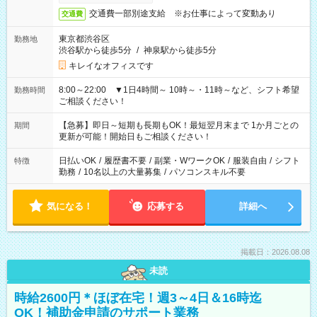
交通費一部別途支給 ※お仕事によって変動あり
交通費
東京都渋谷区
勤務地
渋谷駅から徒歩5分
/
神泉駅から徒歩5分
キレイなオフィスです
8:00～22:00 ▼1日4時間～ 10時～・11時～など、シフト希望
勤務時間
ご相談ください！
【急募】即日～短期も長期もOK！最短翌月末まで 1か月ごとの
期間
更新が可能！開始日もご相談ください！
日払いOK
/
履歴書不要
/
副業・WワークOK
/
服装自由
/
シフト
特徴
勤務
/
10名以上の大量募集
/
パソコンスキル不要
気になる！
応募する
詳細へ
掲載日：2026.08.08
未読
時給2600円＊ほぼ在宅！週3～4日＆16時迄
OK！補助金申請のサポート業務