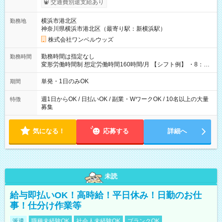
交通費別途支給あり
ンビニATMから 日払い分を引き落とせます！ 【試用期間】試
用期間なし
横浜市港北区
勤務地
神奈川県横浜市港北区（最寄り駅：新横浜駅）
株式会社ワンベルウッズ
勤務時間は指定なし
勤務時間
変形労働時間制 想定労働時間160時間/月 【シフト例】 ・8：00
～21：00
単発・1日のみOK
期間
週1日からOK / 日払いOK / 副業・WワークOK / 10名以上の大量
特徴
募集
気になる！
応募する
詳細へ
未読
給与即払いOK！高時給！平日休み！日勤のお仕
事！仕分け作業等
派遣
職種未経験OK
社会人未経験OK
ブランクOK