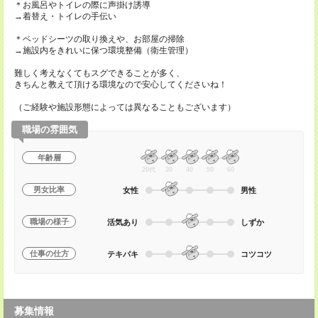
＊お風呂やトイレの際に声掛け誘導
→着替え・トイレの手伝い
＊ベッドシーツの取り換えや、お部屋の掃除
→施設内をきれいに保つ環境整備（衛生管理）
難しく考えなくてもスグできることが多く、
きちんと教えて頂ける環境なので安心してくださいね！
（ご経験や施設形態によっては異なることもございます）
職場の雰囲気
年齢層
20代
30
40
50
60
男女比率
女性
男性
職場の様子
活気あり
しずか
仕事の仕方
テキパキ
コツコツ
募集情報