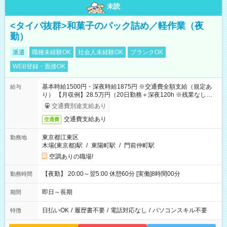
未読
<タイパ抜群>和菓子のパック詰め／軽作業（夜
勤）
派遣
職種未経験OK
社会人未経験OK
ブランクOK
WEB登録・面接OK
基本時給1500円・深夜時給1875円 ※交通費全額支給（規定あ
給与
り） 【月収例】28.5万円（20日勤務＋深夜120h ※残業なしの場
合）
交通費別途支給あり
交通費支給あり
交通費
東京都江東区
勤務地
木場(東京都)駅
/
東陽町駅
/
門前仲町駅
空調ありの職場!
【夜勤】 20:00～翌5:00 休憩60分 [実働]8時間00分
勤務時間
即日～長期
期間
日払いOK
/
履歴書不要
/
電話対応なし
/
パソコンスキル不要
特徴