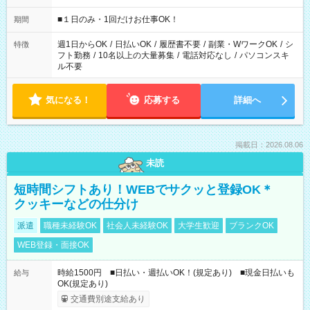
etc ★最短で3時間で5,120円のお仕事から 15時間で2万円近く稼
げるお仕事も！ ご希望のお時間に合わせてご紹介！ ※シフトは
■１日のみ・1回だけお仕事OK！
期間
現場によって異なります。 ※勿論、休憩時間はあるのでご安心
ください！
週1日からOK
/
日払いOK
/
履歴書不要
/
副業・WワークOK
/
シ
特徴
フト勤務
/
10名以上の大量募集
/
電話対応なし
/
パソコンスキ
ル不要
気になる！
応募する
詳細へ
掲載日：2026.08.06
未読
短時間シフトあり！WEBでサクッと登録OK＊
クッキーなどの仕分け
派遣
職種未経験OK
社会人未経験OK
大学生歓迎
ブランクOK
WEB登録・面接OK
時給1500円 ■日払い・週払いOK！(規定あり) ■現金日払いも
給与
OK(規定あり)
交通費別途支給あり