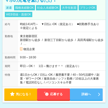
マホの充電を繋げるだけ！
派遣
職種未経験OK
社会人未経験OK
大学生歓迎
ブランクOK
WEB登録・面接OK
時給1414円～ ▼日払いOK（規定あり） ■初勤務手当あり
給与
※規定による
東京都新宿区
勤務地
新宿駅から徒歩
/
新宿三丁目駅から徒歩
/
高田馬場駅から徒歩
/
…
物流企業
9:00～18:00
勤務時間
即日～OK！ 1日～働けます＾＾（規定あり）
期間
週1日からOK
/
日払いOK
/
履歴書不要
/
40～50代活躍中
/
副
特徴
業・WワークOK
/
服装自由
/
シフト勤務
/
10名以上の大量募
集
/
電話対応なし
/
パソコンスキル不要
気になる！
応募する
詳細へ