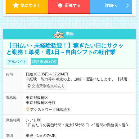
気になる！
応募する
詳細へ
未読
【日払い・未経験歓迎！】稼ぎたい日にサクッ
と勤務！単発・週1日～自由シフトの軽作業
アルバイト
職種未経験OK
日給10,305円～37,204円
給与
※経験・能力等を考慮の上、加給・優遇いたします。 【試用期
間】試用期間なし
交通費別途支給あり
東京都板橋区
勤務地
東京都板橋区舟渡
アシストワーク株式会社
シフト制
勤務時間
1日あたりの実働時間：最大15時間/日 ＜1週間の勤務例＞週3回
勤務 勤務：月・水・金 休み：火・木・土・日 好きな時にお仕事
可能です！ ※1日あたりの最大実働時間は日勤、夜勤共に勤務し
単発・1日のみOK
期間