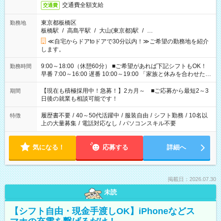
交通費全額支給
交通費
東京都板橋区
勤務地
板橋駅
/
高島平駅
/
大山(東京都)駅
/
…
≪自宅からドアtoドアで30分以内！≫ご希望の勤務地を紹介
します。
9:00～18:00（休憩60分） ■ご希望があれば下記シフトもOK！
勤務時間
早番 7:00～16:00 遅番 10:00～19:00 「家族と休みを合わせた
い」 「余裕を持って夕飯の準備がしたい」 「できれば残業はし
たくない」 など、ご希望を教えてくださいね。 ※Wワーク希望
【現在も積極採用中！急募！】2カ月～ ■ご応募から最短2～3
期間
の方へ 今ご覧のお仕事で希望する勤務時間と、もう1つのお仕事
日後の就業も相談可能です！
の勤務時間。 合計で週40時間を超える場合は応募できません。
履歴書不要
/
40～50代活躍中
/
服装自由
/
シフト勤務
/
10名以
特徴
上の大量募集
/
電話対応なし
/
パソコンスキル不要
気になる！
応募する
詳細へ
掲載日：2026.07.30
未読
【シフト自由・現金手渡しOK】iPhoneなどス