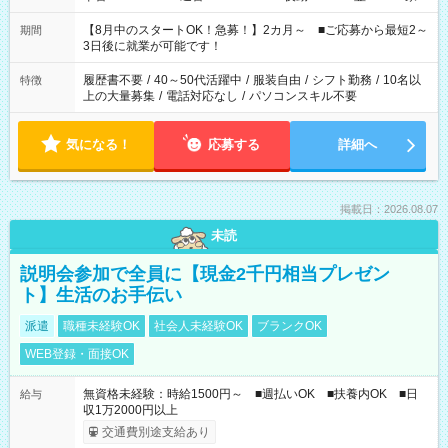
と休みを合わせたい」 「余裕を持って夕飯の準備がしたい」
「できれば残業はしたくない」 など、ご希望を教えてください
【8月中のスタートOK！急募！】2カ月～ ■ご応募から最短2～
期間
ね。 ※Wワーク希望の方へ 今ご覧のお仕事で希望する勤務時間
3日後に就業が可能です！
と、もう1つのお仕事の勤務時間。 合計で週40時間を超える場
合は応募できません。
履歴書不要
/
40～50代活躍中
/
服装自由
/
シフト勤務
/
10名以
特徴
上の大量募集
/
電話対応なし
/
パソコンスキル不要
気になる！
応募する
詳細へ
掲載日：2026.08.07
未読
説明会参加で全員に【現金2千円相当プレゼン
ト】生活のお手伝い
派遣
職種未経験OK
社会人未経験OK
ブランクOK
WEB登録・面接OK
無資格未経験：時給1500円～ ■週払いOK ■扶養内OK ■日
給与
収1万2000円以上
交通費別途支給あり