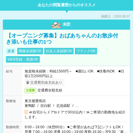
あなたの閲覧履歴からのオススメ
掲載日：2026.08.07
未読
【オープニング募集】おばあちゃんのお散歩付
き添いも仕事の1つ
派遣
職種未経験OK
社会人未経験OK
ブランクOK
WEB登録・面接OK
無資格未経験：時給1500円～ ■週払いOK ■扶養内OK ■日
給与
収1万2000円以上
交通費別途支給あり
交通費全額支給
交通費
東京都豊島区
勤務地
巣鴨駅
/
目白駅
/
北池袋駅
/
…
≪自宅からドアtoドアで30分以内！≫ご希望の勤務地を紹介
します。
9:00～18:00（休憩60分） ■ご希望があれば下記シフトもOK！
勤務時間
早番 7:00～16:00 遅番 10:00～19:00 夜勤 16:30～翌9:30 「家族