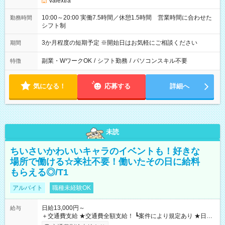
Valextra
10:00～20:00 実働7.5時間／休憩1.5時間 営業時間に合わせた
勤務時間
シフト制
3か月程度の短期予定 ※開始日はお気軽にご相談ください
期間
副業・WワークOK
/
シフト勤務
/
パソコンスキル不要
特徴
気になる！
応募する
詳細へ
未読
ちいさいかわいいキャラのイベントも！好きな
場所で働ける☆来社不要！働いたその日に給料
もらえる◎/T1
アルバイト
職種未経験OK
日給13,000円～
給与
＋交通費支給 ★交通費全額支給！ ┗案件により規定あり ★日払
いOK！（規定あり） ┗働いたその日に現金GET♪ お仕事後はコ