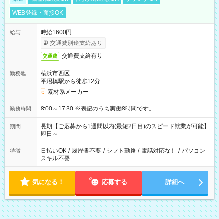
WEB登録・面接OK
時給1600円
給与
交通費別途支給あり
交通費支給有り
交通費
横浜市西区
勤務地
平沼橋駅から徒歩12分
素材系メーカー
8:00～17:30 ※表記のうち実働8時間です。
勤務時間
長期【ご応募から1週間以内(最短2日目)のスピード就業が可能】
期間
即日～
日払いOK
/
履歴書不要
/
シフト勤務
/
電話対応なし
/
パソコン
特徴
スキル不要
気になる！
応募する
詳細へ