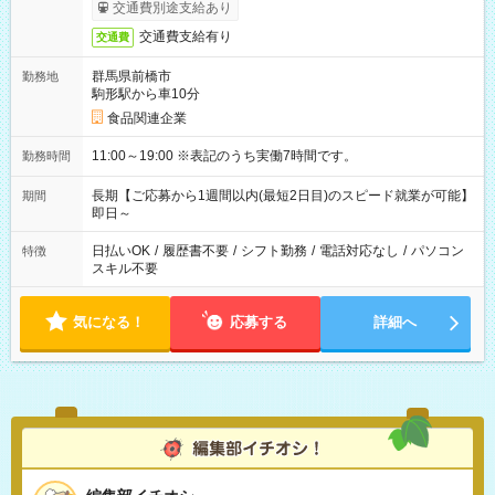
交通費別途支給あり
交通費支給有り
交通費
群馬県前橋市
勤務地
駒形駅から車10分
食品関連企業
11:00～19:00 ※表記のうち実働7時間です。
勤務時間
長期【ご応募から1週間以内(最短2日目)のスピード就業が可能】
期間
即日～
日払いOK
/
履歴書不要
/
シフト勤務
/
電話対応なし
/
パソコン
特徴
スキル不要
気になる！
応募する
詳細へ