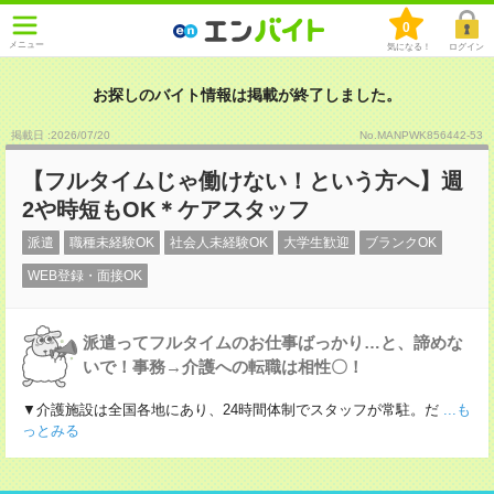
0
メニュー
気になる！
ログイン
お探しのバイト情報は掲載が終了しました。
掲載日 :2026
/
07
/
20
No.MANPWK856442-53
【フルタイムじゃ働けない！という方へ】週
2や時短もOK＊ケアスタッフ
派遣
職種未経験OK
社会人未経験OK
大学生歓迎
ブランクOK
WEB登録・面接OK
派遣ってフルタイムのお仕事ばっかり…と、諦めな
いで！事務→介護への転職は相性〇！
▼介護施設は全国各地にあり、24時間体制でスタッフが常駐。だ
...も
っとみる