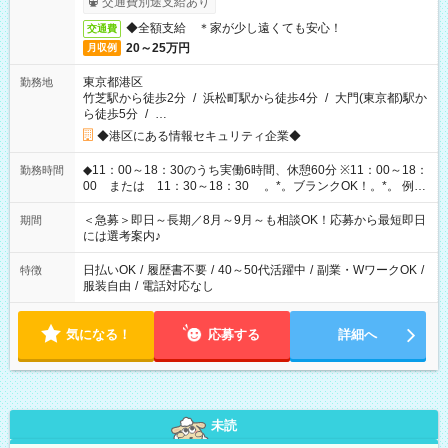
交通費別途支給あり
◆全額支給 ＊家が少し遠くても安心！
交通費
20～25万円
月収例
東京都港区
勤務地
竹芝駅から徒歩2分
/
浜松町駅から徒歩4分
/
大門(東京都)駅か
ら徒歩5分
/
…
◆港区にある情報セキュリティ企業◆
◆11：00～18：30のうち実働6時間、休憩60分 ※11：00～18：
勤務時間
00 または 11：30～18：30 。*。ブランクOK！。*。 例え
ば前職が、 在宅/財団法人/事務/コールセンター/受付/販売/カフェ
スタッフ スイーツ販売/ホテルフロント/化粧品販売/など 様々な
＜急募＞即日～長期／8月～9月～も相談OK！応募から最短即日
期間
業界から入社して活躍されています♪
には選考案内♪
日払いOK
/
履歴書不要
/
40～50代活躍中
/
副業・WワークOK
/
特徴
服装自由
/
電話対応なし
気になる！
応募する
詳細へ
未読