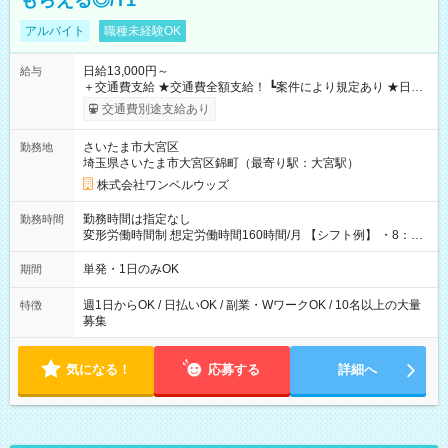
もらえる◎/T1
アルバイト
職種未経験OK
日給13,000円～
給与
＋交通費支給 ★交通費全額支給！ ┗案件により規定あり ★日払
いOK！（規定あり） ┗働いたその日に現金GET♪ お仕事後はコ
交通費別途支給あり
ンビニATMから 日払い分を引き落とせます！ 【試用期間】試
用期間なし
さいたま市大宮区
勤務地
埼玉県さいたま市大宮区錦町（最寄り駅：大宮駅）
株式会社ワンベルウッズ
勤務時間は指定なし
勤務時間
変形労働時間制 想定労働時間160時間/月 【シフト例】 ・8：00
～21：00
単発・1日のみOK
期間
週1日からOK / 日払いOK / 副業・WワークOK / 10名以上の大量
特徴
募集
気になる！
応募する
詳細へ