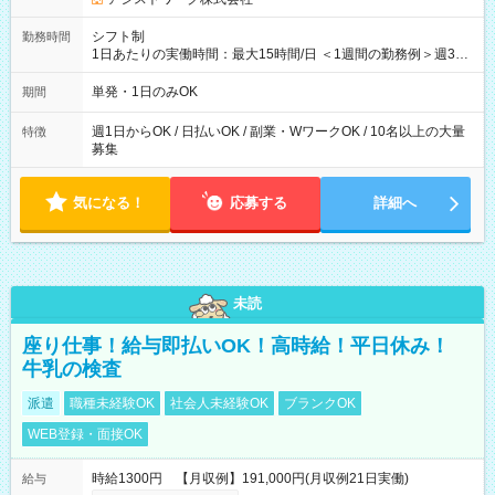
シフト制
勤務時間
1日あたりの実働時間：最大15時間/日 ＜1週間の勤務例＞週3回
勤務 勤務：月・水・金 休み：火・木・土・日 好きな時にお仕事
可能です！ ※1日あたりの最大実働時間は日勤、夜勤共に勤務し
単発・1日のみOK
期間
た時間になります。
週1日からOK / 日払いOK / 副業・WワークOK / 10名以上の大量
特徴
募集
気になる！
応募する
詳細へ
未読
座り仕事！給与即払いOK！高時給！平日休み！
牛乳の検査
派遣
職種未経験OK
社会人未経験OK
ブランクOK
WEB登録・面接OK
時給1300円 【月収例】191,000円(月収例21日実働)
給与