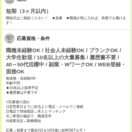
短期（3ヶ月以内）
開始日はご相談ください！ ★急募 ★職場が気に入れば、長期でも働けま
す！
応募資格・条件
職種未経験OK / 社会人未経験OK / ブランクOK /
大学生歓迎 / 10名以上の大量募集 / 履歴書不要 /
40～50代活躍中 / 副業・WワークOK / WEB登録・
面接OK
無資格・未経験OK
年齢不問
★10名以上採用予定
★履歴書は不要です
▽応募後の流れ
1)翌営業日までに担当より電話・メールでご連絡
2)電話で登録面談→求人とマッチング
3)ご希望の施設で、職場見学
4)就業決定→勤務開始
応募→就業まで最短3日＆10日後に給料GETも可！