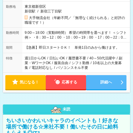
東京都新宿区
勤務地
新宿駅
/
新宿三丁目駅
大手物流会社（年齢不問／「無理なく続けられる」と好評の
職場です！）
9:00～18:00（実動8時間） 希望の時間帯を選べます！ ＜シフト
勤務時間
例＞ ・8：30～12：00 ・10：00～19：00 ・17：00～22：00
・13：00～22：00 ・22：00～翌6：00 など
【急募】即日スタートＯＫ！ 単発1日のみから働けます。
期間
週1日からOK
/
日払いOK
/
履歴書不要
/
40～50代活躍中
/
副
特徴
業・WワークOK
/
服装自由
/
シフト勤務
/
10名以上の大量募
集
/
電話対応なし
/
パソコンスキル不要
気になる！
応募する
詳細へ
未読
ちいさいかわいいキャラのイベントも！好きな
場所で働ける☆来社不要！働いたその日に給料