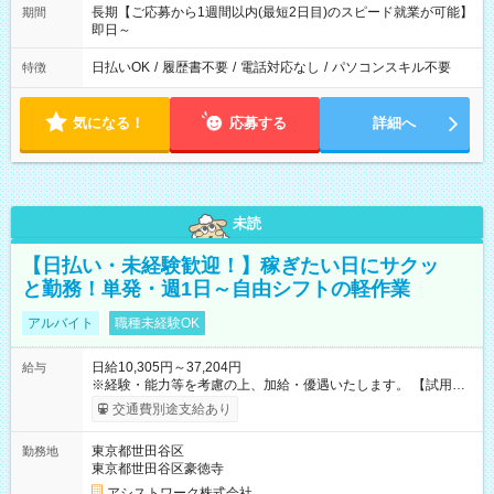
長期【ご応募から1週間以内(最短2日目)のスピード就業が可能】
期間
即日～
日払いOK
/
履歴書不要
/
電話対応なし
/
パソコンスキル不要
特徴
気になる！
応募する
詳細へ
未読
【日払い・未経験歓迎！】稼ぎたい日にサクッ
と勤務！単発・週1日～自由シフトの軽作業
アルバイト
職種未経験OK
日給10,305円～37,204円
給与
※経験・能力等を考慮の上、加給・優遇いたします。 【試用期
間】試用期間なし
交通費別途支給あり
東京都世田谷区
勤務地
東京都世田谷区豪徳寺
アシストワーク株式会社