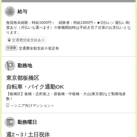
給与
無資格未経験：時給1600円～ 経験者：時給1800円～★日払い／週払い制
度あり（月払いも選べます）※稼働開始時は手続き完了次第のお支払いとな
ります。
交通費別途支給あり
交通費全額支給※規定有
交通費
勤務地
東京都板橋区
自転車・バイク通勤OK
【板橋区】板橋・志村坂上・新板橋・中板橋・大山(東京都)など勤務地多
数！
＜シニア向けマンション＞
勤務曜日
週2～3 / 土日祝休