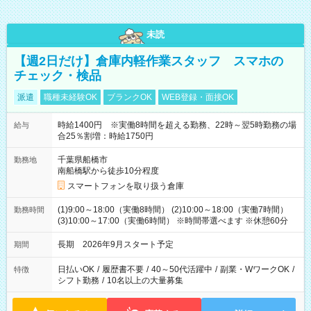
未読
【週2日だけ】倉庫内軽作業スタッフ スマホの
チェック・検品
派遣
職種未経験OK
ブランクOK
WEB登録・面接OK
時給1400円 ※実働8時間を超える勤務、22時～翌5時勤務の場
給与
合25％割増：時給1750円
千葉県船橋市
勤務地
南船橋駅から徒歩10分程度
スマートフォンを取り扱う倉庫
(1)9:00～18:00（実働8時間） (2)10:00～18:00（実働7時間）
勤務時間
(3)10:00～17:00（実働6時間） ※時間帯選べます ※休憩60分
長期 2026年9月スタート予定
期間
日払いOK
/
履歴書不要
/
40～50代活躍中
/
副業・WワークOK
/
特徴
シフト勤務
/
10名以上の大量募集