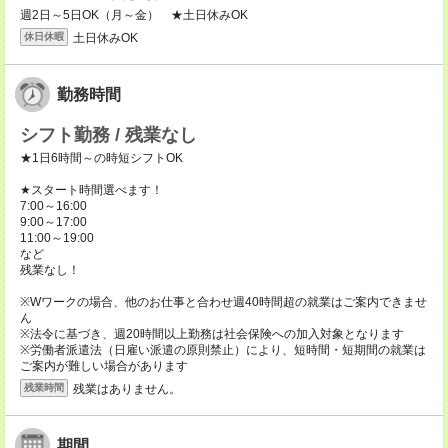
週2日～5日OK（月～金） ★土日休みOK
土日休みOK
休日休暇
勤務時間
シフト勤務 / 残業なし
★1日6時間～の時短シフトOK
★スタート時間選べます！
7:00～16:00
9:00～17:00
11:00～19:00
など
残業なし！
※Wワークの場合、他のお仕事と合わせ週40時間超の就業はご案内できませ
ん
※法令に基づき、週20時間以上勤務は社会保険への加入対象となります
※労働者派遣法（日雇い派遣の原則禁止）により、短時間・短期間の就業は
ご案内が難しい場合があります
残業はありません。
残業時間
期間