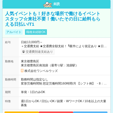
未読
人気イベントも！好きな場所で働けるイベント
スタッフ☆来社不要！働いたその日に給料もら
える日払い/T1
アルバイト
職種未経験OK
日給13,000円～
給与
＋交通費支給 ★交通費全額支給！ ┗案件により規定あり ★日払
いOK！（規定あり） ┗働いたその日に現金GET♪ お仕事後はコ
交通費別途支給あり
ンビニATMから 日払い分を引き落とせます！ 【試用期間】試
用期間なし
東京都豊島区
勤務地
東京都豊島区南池袋（最寄り駅：池袋駅）
株式会社ワンベルウッズ
勤務時間は指定なし
勤務時間
変形労働時間制 想定労働時間160時間/月 【シフト例】 ・8：00
～21：00
単発・1日のみOK
期間
週1日からOK / 日払いOK / 副業・WワークOK / 10名以上の大量
特徴
募集