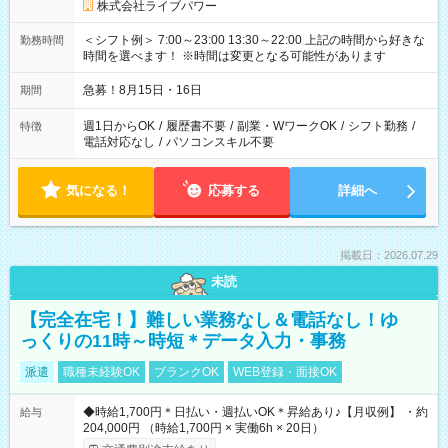
株式会社ライブパワー
＜シフト例＞ 7:00～23:00 13:30～22:00 上記の時間から好きな
勤務時間
時間を選べます！ ※時間は変更となる可能性があります
急募！8月15日・16日
期間
週1日からOK
/
履歴書不要
/
副業・WワークOK
/
シフト勤務
/
特徴
電話対応なし
/
パソコンスキル不要
気になる！
応募する
詳細へ
掲載日：2026.07.29
未読
【完全在宅！】難しい業務なし＆電話なし！ゆ
っくりの11時～時短＊データ入力・事務
派遣
職種未経験OK
ブランクOK
WEB登録・面接OK
◆時給1,700円＊日払い・週払いOK＊昇給あり♪【月収例】 ・約
給与
204,000円 （時給1,700円 × 実働6h × 20日）