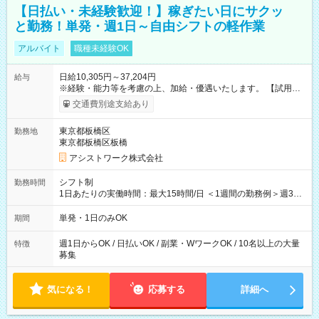
【日払い・未経験歓迎！】稼ぎたい日にサクッ
と勤務！単発・週1日～自由シフトの軽作業
アルバイト
職種未経験OK
日給10,305円～37,204円
給与
※経験・能力等を考慮の上、加給・優遇いたします。 【試用期
間】試用期間なし
交通費別途支給あり
東京都板橋区
勤務地
東京都板橋区板橋
アシストワーク株式会社
シフト制
勤務時間
1日あたりの実働時間：最大15時間/日 ＜1週間の勤務例＞週3回
勤務 勤務：月・水・金 休み：火・木・土・日 好きな時にお仕事
可能です！ ※1日あたりの最大実働時間は日勤、夜勤共に勤務し
単発・1日のみOK
期間
た時間になります。
週1日からOK / 日払いOK / 副業・WワークOK / 10名以上の大量
特徴
募集
気になる！
応募する
詳細へ