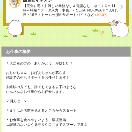
編集部イチオシ
【完全在宅！】難しい業務なし＆電話なし！ゆっくりの11
時～時短＊データ入力・事務、＜SEKAI NO OWARI＊8月15
日・16日＞ドーム公演のサポートバイトなど
(8/7UP!)
お仕事の概要
＊入居者の方の「ありがとう」が嬉しい＊
おじいちゃん、おばあちゃんが暮らす
施設での生活サポートをお任せします！
未経験の方でも、誰でもできる以下のような
かんたんなお仕事からお任せします。
＜例えば…＞
＊まずはお名前を覚えるところからスタート
＊お食事を食べやすいよう、環境整備
→誤嚥のないよう見守りや口元までスプーンで運ぶ