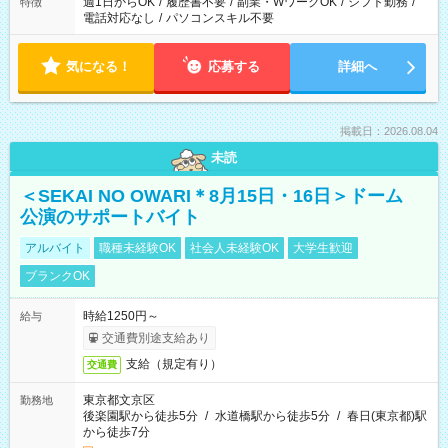
週1日からOK
/
履歴書不要
/
副業・WワークOK
/
シフト勤務
/
特徴
電話対応なし
/
パソコンスキル不要
気になる！
応募する
詳細へ
掲載日：2026.08.04
未読
＜SEKAI NO OWARI＊8月15日・16日＞ドーム
公演のサポートバイト
アルバイト
職種未経験OK
社会人未経験OK
大学生歓迎
ブランクOK
時給1250円～
給与
交通費別途支給あり
支給（規定有り）
交通費
東京都文京区
勤務地
後楽園駅から徒歩5分
/
水道橋駅から徒歩5分
/
春日(東京都)駅
から徒歩7分