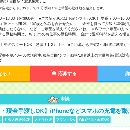
鴨駅
/
目白駅
/
北池袋駅
/
…
≪自宅からドアtoドアで30分以内！≫ご希望の勤務地を紹介します。
00～18:00（休憩60分） ■ご希望があれば下記シフトもOK！ 早番 7:00～16:00 遅
勤 16:30～翌9:30 「家族と休みを合わせたい」 「余裕を持って夕飯の準備
業はしたくない」 など、ご希望を教えてくださいね。 ※Wワーク希望の方へ
する勤務時間と、もう1つのお仕事の勤務時間。 合計で週40時間を超える場
8月中のスタートOK！急募！】2カ月～ ■ご応募から最短2～3日後に就業が
歴書不要
/
40～50代活躍中
/
服装自由
/
シフト勤務
/
10名以上の大量募集
/
電話対応
要
なる！
応募する
詳
未読
・現金手渡しOK】iPhoneなどスマホの充電を繋
K
社会人未経験OK
大学生歓迎
ブランクOK
WEB登録・面接OK