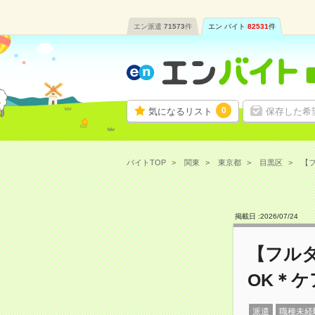
エン派遣
71573
件
エン バイト
82531
件
0
気になるリスト
保存した希
バイトTOP
関東
東京都
目黒区
【フ
掲載日 :
2026
/
07
/
24
【フル
OK＊
派遣
職種未経