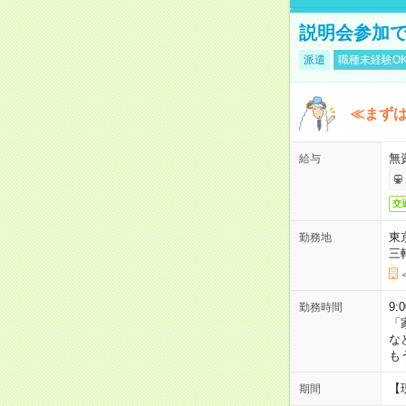
説明会参加で
派遣
職種未経験O
≪まずは
無
給与
交
東
勤務地
三
9:
勤務時間
「
な
も
【
期間