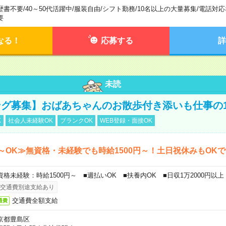
歴書不要
/
40～50代活躍中
/
服装自由
/
シフト勤務
/
10名以上の大量募集
/
電話対応
要
なる！
応募する
詳
未読
グ募集】おばあちゃんのお散歩付き添いも仕事の
K
社会人未経験OK
ブランクOK
WEB登録・面接OK
～OK≫無資格・未経験でも時給1500円～！土日祝休みもOK
資格未経験：時給1500円～ ■週払いOK ■扶養内OK ■日収1万2000円以上
交通費別途支給あり
交通費全額支給
通費
京都豊島区