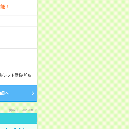
可能！
由
/
シフト勤務
/
10名
細へ
掲載日：2026.08.03