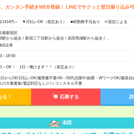
、カンタン手続きWEB登録！ LINEでサクッと翌日振り込み
給1414円～ ▼日払いOK（規定あり） ■初勤務手当あり ※規定による
京都新宿区
宿駅から徒歩
/
新宿三丁目駅から徒歩
/
高田馬場駅から徒歩
/
…
物流企業
00～18:00
日～OK！ 1日～働けます＾＾（規定あり）
1日からOK
/
日払いOK
/
履歴書不要
/
40～50代活躍中
/
副業・WワークOK
/
服装自
上の大量募集
/
電話対応なし
/
パソコンスキル不要
なる！
応募する
詳
未読