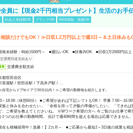
全員に【現金2千円相当プレゼント】生活のお手
K
社会人未経験OK
ブランクOK
WEB登録・面接OK
相談だけでもOK！≫日収1.2万円以上で週3日～＆土日休みも
資格未経験：時給1500円～ ■週払いOK ■扶養内OK ■日収1万2000円以上
交通費別途支給あり
交通費全額支給
通費
京都世田谷区
軒茶屋駅
/
世田谷駅
/
下高井戸駅
/
…
≪自宅からドアtoドアで30分以内！≫ご希望の勤務地を紹介します。
00～18:00（休憩60分） ■ご希望があれば下記シフトもOK！ 早番 7:00～16:00 遅
家族と休みを合わせたい」 「余裕を持って夕飯の準備がしたい」 「できれば
ど、ご希望を教えてくださいね。 ※Wワーク希望の方へ 今ご覧のお仕事で希
う1つのお仕事の勤務時間。 合計で週40時間を超える場合は応募できません。
現在も積極採用中！急募！】2カ月～ ■ご応募から最短2～3日後の就業も相