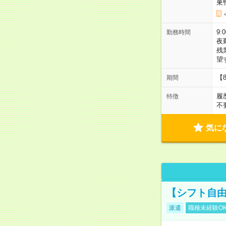
巣
9:
勤務時間
夜
残
望
【
期間
履
特徴
不
気に
【シフト自由
派遣
職種未経験O