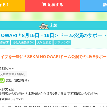
なる！
応募する
詳
未読
NO OWARI＊8月15日・16日＞ドーム公演のサポー
経験OK
社会人未経験OK
大学生歓迎
ブランクOK
イブを一緒に＊SEKAI NO OWARIドーム公演でのLIVEサポ
給1250円～
交通費別途支給あり
支給（規定有り）
通費
京都文京区
楽園駅から徒歩5分
/
水道橋駅から徒歩5分
/
春日(東京都)駅から徒歩7分
株式会社ライブパワー