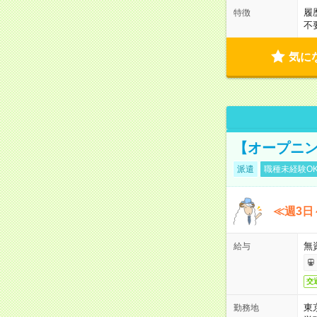
履
特徴
不
気に
【オープニン
派遣
職種未経験O
≪週3日
無
給与
交
東
勤務地