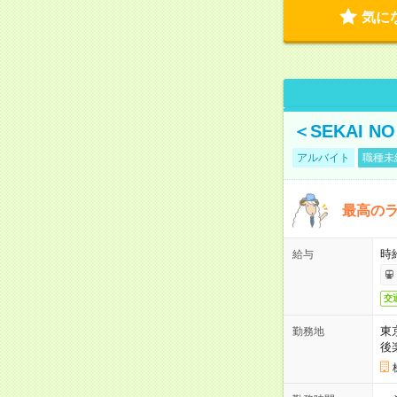
気に
＜SEKAI 
アルバイト
職種未
最高のラ
時
給与
交
東
勤務地
後