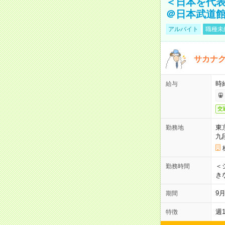
＜日本を代
＠日本武道
アルバイト
職種未
サカナク
時
給与
交
東
勤務地
九
＜シ
勤務時間
き
9
期間
週
特徴