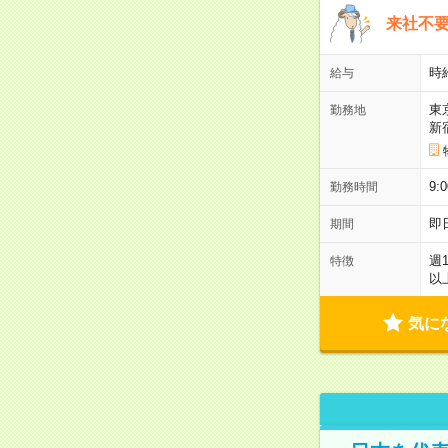
来社不要
時
給与
東
勤務地
新
9:
勤務時間
即
期間
週
特徴
以
気に