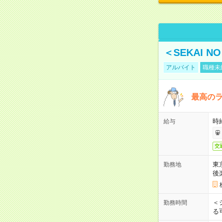
＜SEKAI 
アルバイト
職種未
最高のラ
時
給与
交
東
勤務地
後
＜
勤務時間
る