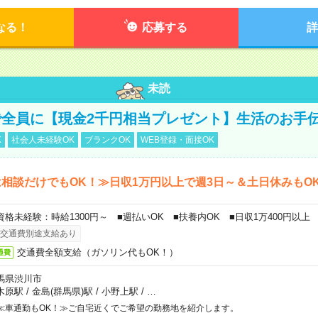
なる！
応募する
詳
未読
全員に【現金2千円相当プレゼント】生活のお手
K
社会人未経験OK
ブランクOK
WEB登録・面接OK
相談だけでもOK！≫日収1万円以上で週3日～＆土日休みもO
資格未経験：時給1300円～ ■週払いOK ■扶養内OK ■日収1万400円以上
交通費別途支給あり
交通費全額支給（ガソリン代もOK！）
通費
馬県渋川市
木原駅
/
金島(群馬県)駅
/
小野上駅
/
…
≪車通勤もOK！≫ご自宅近くでご希望の勤務地を紹介します。