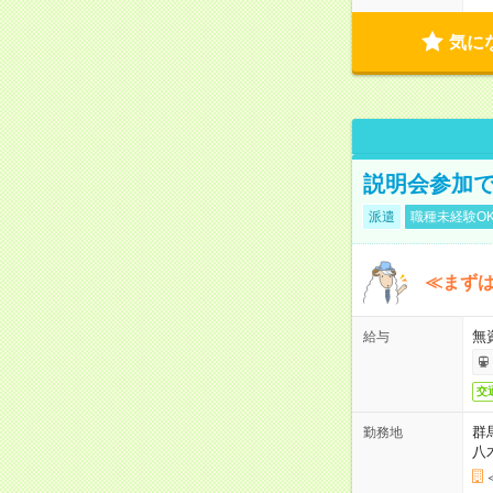
気に
説明会参加で
派遣
職種未経験O
≪まずは
無
給与
交
群
勤務地
八