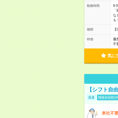
9:
勤務時間
「
な
も
【
期間
履
特徴
不
気に
【シフト自由
派遣
職種未経験O
来社不要