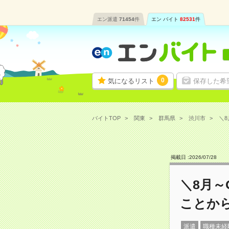
エン派遣
71454
件
エン バイト
82531
件
0
気になるリスト
保存した希
バイトTOP
関東
群馬県
渋川市
＼8
掲載日 :
2026
/
07
/
28
＼8月～
ことか
派遣
職種未経