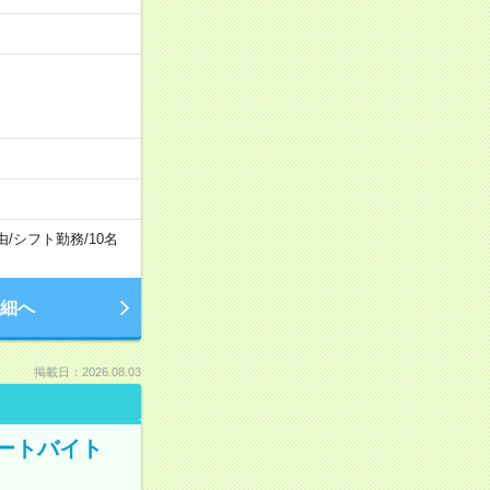
由
/
シフト勤務
/
10名
細へ
掲載日：2026.08.03
ートバイト