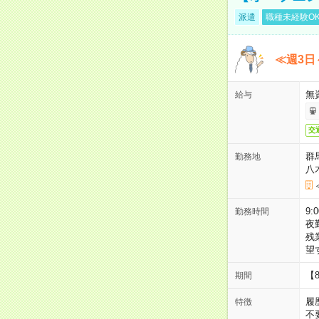
派遣
職種未経験O
≪週3日
無
給与
交
群
勤務地
八
9:
勤務時間
夜
残
望
【
期間
履
特徴
不