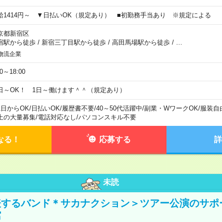
給1414円～ ▼日払いOK（規定あり） ■初勤務手当あり ※規定による
京都新宿区
宿駅から徒歩
/
新宿三丁目駅から徒歩
/
高田馬場駅から徒歩
/
…
物流企業
00～18:00
日～OK！ 1日～働けます＾＾（規定あり）
1日からOK
/
日払いOK
/
履歴書不要
/
40～50代活躍中
/
副業・WワークOK
/
服装自
上の大量募集
/
電話対応なし
/
パソコンスキル不要
なる！
応募する
詳
未読
表するバンド＊サカナクション＞ツアー公演のサポ
館