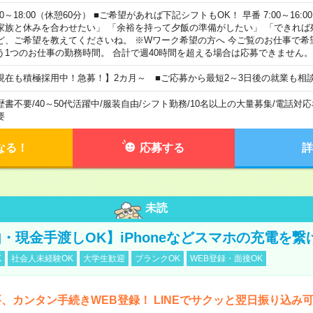
00～18:00（休憩60分） ■ご希望があれば下記シフトもOK！ 早番 7:00～16:00 遅
家族と休みを合わせたい」 「余裕を持って夕飯の準備がしたい」 「できれば
ど、ご希望を教えてくださいね。 ※Wワーク希望の方へ 今ご覧のお仕事で希
う1つのお仕事の勤務時間。 合計で週40時間を超える場合は応募できません。
現在も積極採用中！急募！】2カ月～ ■ご応募から最短2～3日後の就業も相
歴書不要
/
40～50代活躍中
/
服装自由
/
シフト勤務
/
10名以上の大量募集
/
電話対応
要
なる！
応募する
詳
未読
・現金手渡しOK】iPhoneなどスマホの充電を繋
K
社会人未経験OK
大学生歓迎
ブランクOK
WEB登録・面接OK
、カンタン手続きWEB登録！ LINEでサクッと翌日振り込み