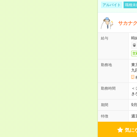
アルバイト
職種未
サカナク
時
給与
交
東
勤務地
九
＜シ
勤務時間
き
9
期間
週
特徴
気に