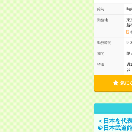
時
給与
東
勤務地
新
9:
勤務時間
即
期間
週
特徴
以
気に
＜日本を代
＠日本武道