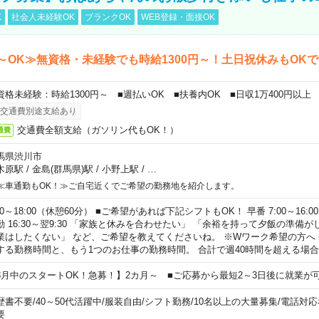
K
社会人未経験OK
ブランクOK
WEB登録・面接OK
～OK≫無資格・未経験でも時給1300円～！土日祝休みもOK
資格未経験：時給1300円～ ■週払いOK ■扶養内OK ■日収1万400円以上
交通費別途支給あり
交通費全額支給（ガソリン代もOK！）
通費
馬県渋川市
木原駅
/
金島(群馬県)駅
/
小野上駅
/
…
≪車通勤もOK！≫ご自宅近くでご希望の勤務地を紹介します。
00～18:00（休憩60分） ■ご希望があれば下記シフトもOK！ 早番 7:00～16:00 遅
勤 16:30～翌9:30 「家族と休みを合わせたい」 「余裕を持って夕飯の準備
業はしたくない」 など、ご希望を教えてくださいね。 ※Wワーク希望の方へ
する勤務時間と、もう1つのお仕事の勤務時間。 合計で週40時間を超える場
8月中のスタートOK！急募！】2カ月～ ■ご応募から最短2～3日後に就業が
歴書不要
/
40～50代活躍中
/
服装自由
/
シフト勤務
/
10名以上の大量募集
/
電話対応
要