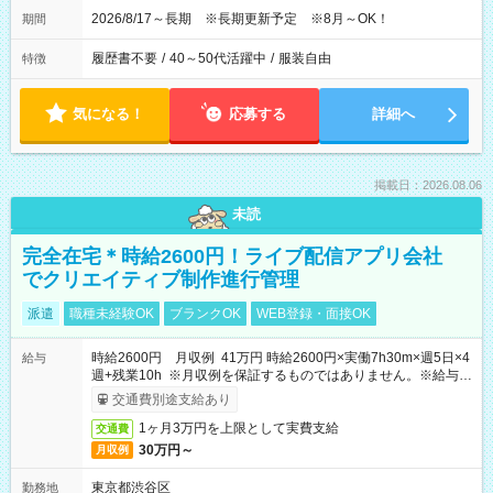
2026/8/17～長期 ※長期更新予定 ※8月～OK！
期間
履歴書不要
/
40～50代活躍中
/
服装自由
特徴
気になる！
応募する
詳細へ
掲載日：2026.08.06
未読
完全在宅＊時給2600円！ライブ配信アプリ会社
でクリエイティブ制作進行管理
派遣
職種未経験OK
ブランクOK
WEB登録・面接OK
時給2600円 月収例 41万円 時給2600円×実働7h30m×週5日×4
給与
週+残業10h ※月収例を保証するものではありません。※給与即
受取りサービス利用可（利用条件有）
交通費別途支給あり
1ヶ月3万円を上限として実費支給
交通費
30万円～
月収例
東京都渋谷区
勤務地