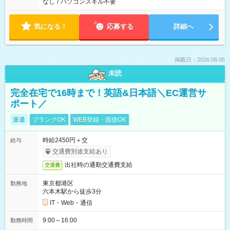
なし
/
パソコンスキル不要
気になる！
応募する
詳細へ
掲載日：2026.08.05
未読
完全在宅で16時まで！英語&日本語＼EC運営サ
ポート／
派遣
ブランクOK
WEB登録・面接OK
時給2450円＋交
給与
交通費別途支給あり
出社時の通勤交通費支給
交通費
東京都港区
勤務地
六本木駅から徒歩3分
IT・Web・通信
9:00～16:00
勤務時間