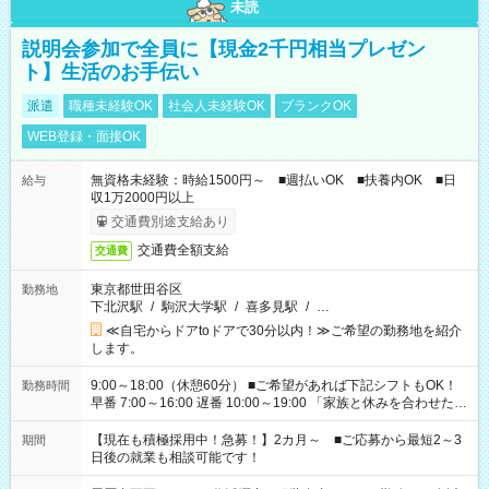
未読
説明会参加で全員に【現金2千円相当プレゼン
ト】生活のお手伝い
派遣
職種未経験OK
社会人未経験OK
ブランクOK
WEB登録・面接OK
無資格未経験：時給1500円～ ■週払いOK ■扶養内OK ■日
給与
収1万2000円以上
交通費別途支給あり
交通費全額支給
交通費
東京都世田谷区
勤務地
下北沢駅
/
駒沢大学駅
/
喜多見駅
/
…
≪自宅からドアtoドアで30分以内！≫ご希望の勤務地を紹介
します。
9:00～18:00（休憩60分） ■ご希望があれば下記シフトもOK！
勤務時間
早番 7:00～16:00 遅番 10:00～19:00 「家族と休みを合わせた
い」 「余裕を持って夕飯の準備がしたい」 「できれば残業はし
たくない」 など、ご希望を教えてくださいね。 ※Wワーク希望
【現在も積極採用中！急募！】2カ月～ ■ご応募から最短2～3
期間
の方へ 今ご覧のお仕事で希望する勤務時間と、もう1つのお仕事
日後の就業も相談可能です！
の勤務時間。 合計で週40時間を超える場合は応募できません。