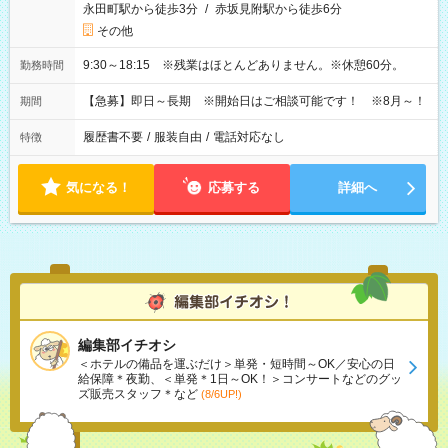
永田町駅から徒歩3分
/
赤坂見附駅から徒歩6分
その他
9:30～18:15 ※残業はほとんどありません。※休憩60分。
勤務時間
【急募】即日～長期 ※開始日はご相談可能です！ ※8月～！
期間
履歴書不要
/
服装自由
/
電話対応なし
特徴
気になる！
応募する
詳細へ
編集部イチオシ
＜ホテルの備品を運ぶだけ＞単発・短時間～OK／安心の日
給保障＊夜勤、＜単発＊1日～OK！＞コンサートなどのグッ
ズ販売スタッフ＊など
(8/6UP!)