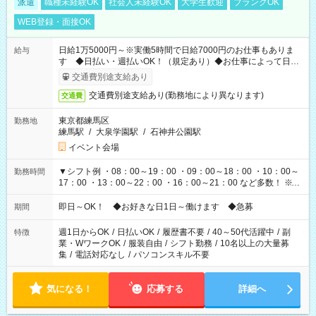
派遣
職種未経験OK
社会人未経験OK
大学生歓迎
ブランクOK
WEB登録・面接OK
日給1万5000円～※実働5時間で日給7000円のお仕事もありま
給与
す ◆日払い・週払いOK！（規定あり）◆お仕事によって日給
も異なります
交通費別途支給あり
交通費別途支給あり(勤務地により異なります)
交通費
東京都練馬区
勤務地
練馬駅
/
大泉学園駅
/
石神井公園駅
イベント会場
▼シフト例 ・08：00～19：00 ・09：00～18：00 ・10：00～
勤務時間
17：00 ・13：00～22：00 ・16：00～21：00 など多数！ ※お
仕事により勤務時間が異なります
即日～OK！ ◆お好きな日1日～働けます ◆急募
期間
週1日からOK
/
日払いOK
/
履歴書不要
/
40～50代活躍中
/
副
特徴
業・WワークOK
/
服装自由
/
シフト勤務
/
10名以上の大量募
集
/
電話対応なし
/
パソコンスキル不要
気になる！
応募する
詳細へ