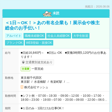
掲載日：2026.08.06
未読
＜1日～OK！＞あの有名企業も！展示会や株主
総会のお手伝い！
アルバイト
職種未経験OK
社会人未経験OK
大学生歓迎
ブランクOK
WEB登録・面接OK
■日給16,840円～ ■日払いOK ■実働3時間5,120円のお仕事あ
給与
ります！
交通費別途支給あり
一部支給
交通費
東京都千代田区
勤務地
東京駅
/
水道橋駅
/
有楽町駅
/
…
株式会社マッシュ
■シフト例 ・07:00～19:30 ・09:00～12:00 ・10:00～17:00 ・
勤務時間
18:00～23:00 ・19:00～07:00 ・20:00～09:00 ・22:00～06:00
etc ★最短で3時間で5,120円のお仕事から 15時間で2万円近く稼
げるお仕事も！ ご希望のお時間に合わせてご紹介！ ※シフトは
■１日のみ・1回だけお仕事OK！
期間
現場によって異なります。 ※勿論、休憩時間はあるのでご安心