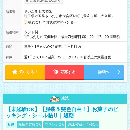
交通費別途支給あり
り！】 希望される場合、勤務から1週間ほどで給与の一部を受け
取れます。 ※手数料418円がかかります。 【過去試験日の収入
さいたま市大宮区
勤務地
例】 ・河合塾模擬試験 8:30～17:30（休憩1時間） 時給1,300円
埼玉県埼玉県さいたま市大宮区錦町（最寄り駅：大宮駅）
×8時間＝日収10,400円＋交通費 ※当日の役割により時給＋100
円の場合あり ・国家試験 7:00～13:30（休憩なし） 時給1,300
株式会社全国試験運営センター
円（役割手当＋100円）×6時間＝日収8,400円＋交通費 【試用期
間】試用期間なし
シフト制
勤務時間
1日あたりの実働時間：最大7時間/日 09：00～17：00 ※勤務時
間は 試験により異なります。
単発・1日のみOK / 短期（1ヶ月以内）
期間
週1日からOK / 副業・WワークOK / 10名以上の大量募集
特徴
気になる！
応募する
詳細へ
未読
【未経験OK】【服装＆髪色自由！】お菓子のピ
ッキング・シール貼り｜短期
派遣
職種未経験OK
ブランクOK
WEB登録・面接OK