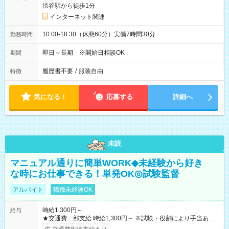
渋谷駅から徒歩1分
インターネット関連
10:00-18:30（休憩60分）実働7時間30分
勤務時間
即日～長期 ※開始日相談OK
期間
履歴書不要
/
服装自由
特徴
気になる！
応募する
詳細へ
未読
マニュアル通りに簡単WORK◆未経験から好き
な時にお仕事できる！単発OK◎試験監督
アルバイト
職種未経験OK
時給1,300円～
給与
★交通費一部支給 時給1,300円～ ※試験・役割により手当あり
※勤務回数により昇給あり 【即給（前払い）オプションあ