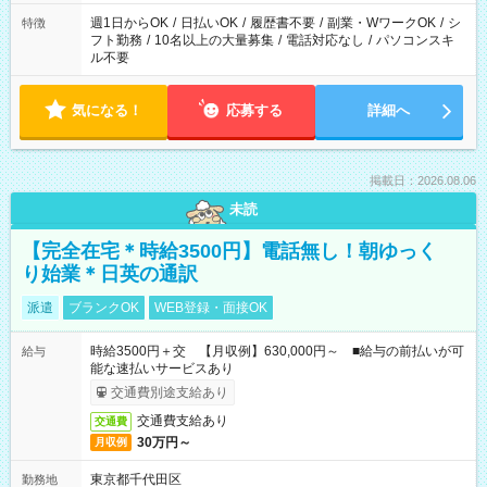
ください！
週1日からOK
/
日払いOK
/
履歴書不要
/
副業・WワークOK
/
シ
特徴
フト勤務
/
10名以上の大量募集
/
電話対応なし
/
パソコンスキ
ル不要
気になる！
応募する
詳細へ
掲載日：2026.08.06
未読
【完全在宅＊時給3500円】電話無し！朝ゆっく
り始業＊日英の通訳
派遣
ブランクOK
WEB登録・面接OK
時給3500円＋交 【月収例】630,000円～ ■給与の前払いが可
給与
能な速払いサービスあり
交通費別途支給あり
交通費支給あり
交通費
30万円～
月収例
東京都千代田区
勤務地