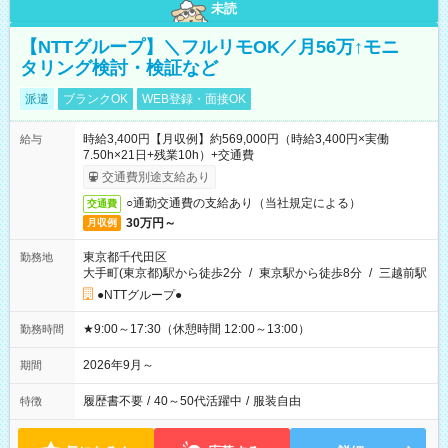
未読
【NTTグループ】＼フルリモOK／月56万↑モニ
タリング検討・検証など
派遣
ブランクOK
WEB登録・面接OK
時給3,400円【月収例】約569,000円（時給3,400円×実働
給与
7.50h×21日+残業10h）+交通費
交通費別途支給あり
○通勤交通費の支給あり（当社規定による）
交通費
30万円～
月収例
東京都千代田区
勤務地
大手町(東京都)駅から徒歩2分
/
東京駅から徒歩8分
/
三越前駅
●NTTグループ●
★9:00～17:30（休憩時間 12:00～13:00）
勤務時間
2026年9月～
期間
履歴書不要
/
40～50代活躍中
/
服装自由
特徴