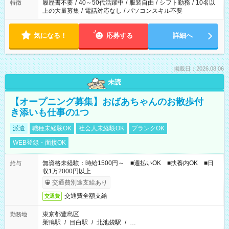
履歴書不要
/
40～50代活躍中
/
服装自由
/
シフト勤務
/
10名以
特徴
上の大量募集
/
電話対応なし
/
パソコンスキル不要
気になる！
応募する
詳細へ
掲載日：2026.08.06
未読
【オープニング募集】おばあちゃんのお散歩付
き添いも仕事の1つ
派遣
職種未経験OK
社会人未経験OK
ブランクOK
WEB登録・面接OK
無資格未経験：時給1500円～ ■週払いOK ■扶養内OK ■日
給与
収1万2000円以上
交通費別途支給あり
交通費全額支給
交通費
東京都豊島区
勤務地
巣鴨駅
/
目白駅
/
北池袋駅
/
…