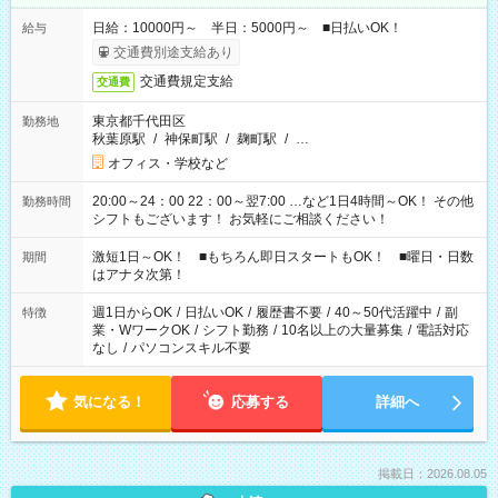
日給：10000円～ 半日：5000円～ ■日払いOK！
給与
交通費別途支給あり
交通費規定支給
交通費
東京都千代田区
勤務地
秋葉原駅
/
神保町駅
/
麹町駅
/
…
オフィス・学校など
20:00～24：00 22：00～翌7:00 …など1日4時間～OK！ その他
勤務時間
シフトもございます！ お気軽にご相談ください！
激短1日～OK！ ■もちろん即日スタートもOK！ ■曜日・日数
期間
はアナタ次第！
週1日からOK
/
日払いOK
/
履歴書不要
/
40～50代活躍中
/
副
特徴
業・WワークOK
/
シフト勤務
/
10名以上の大量募集
/
電話対応
なし
/
パソコンスキル不要
気になる！
応募する
詳細へ
掲載日：2026.08.05