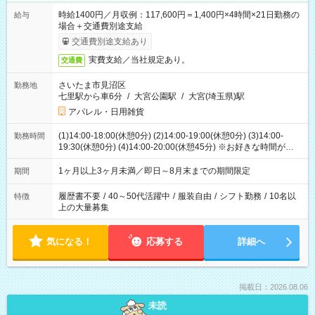
時給1400円／月収例：117,600円＝1,400円×4時間×21日勤務の
給与
場合＋交通費別途支給
交通費別途支給あり
実費支給／当社規定あり。
交通費
さいたま市見沼区
勤務地
七里駅から車6分
/
大宮公園駅
/
大宮(埼玉県)駅
アパレル・日用雑貨
(1)14:00-18:00(休憩0分) (2)14:00-19:00(休憩0分) (3)14:00-
勤務時間
19:30(休憩0分) (4)14:00-20:00(休憩45分) ※お好きな時間が選べ
ます
1ヶ月以上3ヶ月未満／即日～8月末までの期間限定
期間
履歴書不要
/
40～50代活躍中
/
服装自由
/
シフト勤務
/
10名以
特徴
上の大量募集
気になる！
応募する
詳細へ
掲載日：2026.08.06
未読