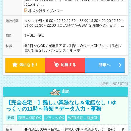
歩15分
/
…
株式会社ライブパワー
＜シフト例＞ 9:00～22:30 12:30～22:00 15:30～21:00 12:30～
勤務時間
19:00 12:30～22:00 上記の時間から好きな時間を選べます！ ※
時間は変更となる可能性があります
9月8日・9日
期間
週1日からOK
/
履歴書不要
/
副業・WワークOK
/
シフト勤務
/
特徴
電話対応なし
/
パソコンスキル不要
気になる！
応募する
詳細へ
掲載日：2026.07.29
未読
【完全在宅！】難しい業務なし＆電話なし！ゆ
っくりの11時～時短＊データ入力・事務
派遣
職種未経験OK
ブランクOK
WEB登録・面接OK
◆時給1,700円＊日払い・週払いOK＊昇給あり♪【月収例】 ・約
給与