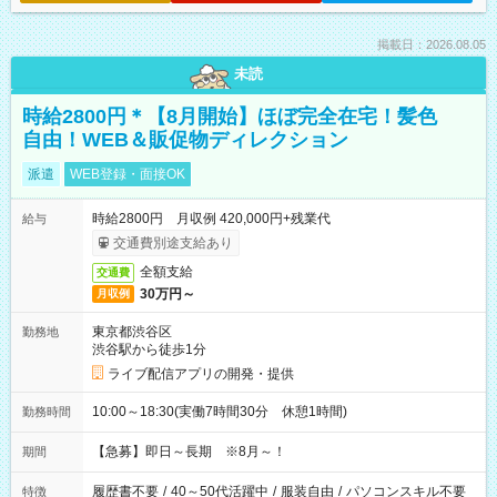
掲載日：2026.08.05
未読
時給2800円＊【8月開始】ほぼ完全在宅！髪色
自由！WEB＆販促物ディレクション
派遣
WEB登録・面接OK
時給2800円 月収例 420,000円+残業代
給与
交通費別途支給あり
全額支給
交通費
30万円～
月収例
東京都渋谷区
勤務地
渋谷駅から徒歩1分
ライブ配信アプリの開発・提供
10:00～18:30(実働7時間30分 休憩1時間)
勤務時間
【急募】即日～長期 ※8月～！
期間
履歴書不要
/
40～50代活躍中
/
服装自由
/
パソコンスキル不要
特徴