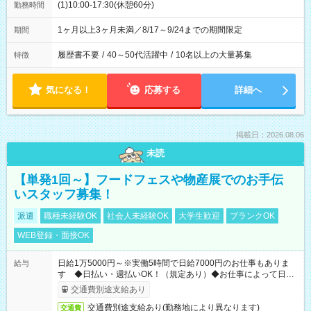
(1)10:00-17:30(休憩60分)
勤務時間
1ヶ月以上3ヶ月未満／8/17～9/24までの期間限定
期間
履歴書不要
/
40～50代活躍中
/
10名以上の大量募集
特徴
気になる！
応募する
詳細へ
掲載日：2026.08.06
未読
【単発1回～】フードフェスや物産展でのお手伝
いスタッフ募集！
派遣
職種未経験OK
社会人未経験OK
大学生歓迎
ブランクOK
WEB登録・面接OK
日給1万5000円～※実働5時間で日給7000円のお仕事もありま
給与
す ◆日払い・週払いOK！（規定あり）◆お仕事によって日給
も異なります
交通費別途支給あり
交通費別途支給あり(勤務地により異なります)
交通費