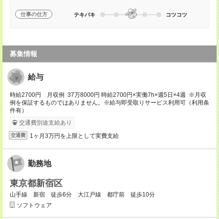
仕事の仕方
テキパキ
コツコツ
募集情報
給与
時給2700円 月収例 37万8000円 時給2700円×実働7h×週5日×4週 ※月収
例を保証するものではありません。※給与即受取りサービス利用可（利用条
件有）
交通費別途支給あり
1ヶ月3万円を上限として実費支給
交通費
勤務地
東京都新宿区
山手線 新宿 徒歩6分 大江戸線 都庁前 徒歩10分
ソフトウェア