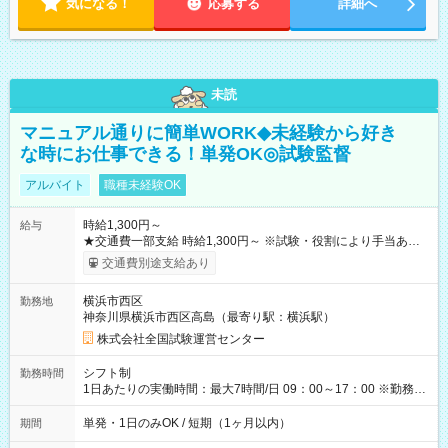
気になる！
応募する
詳細へ
未読
マニュアル通りに簡単WORK◆未経験から好き
な時にお仕事できる！単発OK◎試験監督
アルバイト
職種未経験OK
時給1,300円～
給与
★交通費一部支給 時給1,300円～ ※試験・役割により手当あり
※勤務回数により昇給あり 【即給（前払い）オプションあ
交通費別途支給あり
り！】 希望される場合、勤務から1週間ほどで給与の一部を受け
取れます。 ※手数料418円がかかります。 【過去試験日の収入
横浜市西区
勤務地
例】 ・河合塾模擬試験 8:30～17:30（休憩1時間） 時給1,300円
神奈川県横浜市西区高島（最寄り駅：横浜駅）
×8時間＝日収10,400円＋交通費 ※当日の役割により時給＋100
円の場合あり ・国家試験 7:00～13:30（休憩なし） 時給1,300
株式会社全国試験運営センター
円（役割手当＋100円）×6時間＝日収8,400円＋交通費 【試用期
間】試用期間なし
シフト制
勤務時間
1日あたりの実働時間：最大7時間/日 09：00～17：00 ※勤務時
間は 試験により異なります。
単発・1日のみOK / 短期（1ヶ月以内）
期間