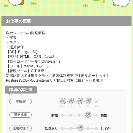
お仕事の概要
自社システムの開発業務
・実装
・テスト
・運用保守
【DB】PostgresSQL
【言語】HTML、CSS、JavaScript
【ローコードツール】Outsystems
【ツール】teams、Gメール
【管理ツール】GITHUB
新宿駅直結で通勤ラクラク。教育体制充実で伴走サポートあり！
PostgresSQLやOutsystemsなど幅広い技術に触れられる環境
職場の雰囲気
年齢層
20代
30
40
50
60
男女比率
女性
男性
職場の様子
活気あり
しずか