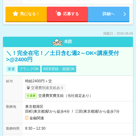
気になる！
応募する
詳細へ
掲載日：2026.08.06
未読
＼！完全在宅！／土日含む週2～OK<講座受付
>@2400円
派遣
ブランクOK
WEB登録・面接OK
時給2400円＋交
給与
交通費別途支給あり
交通費実費支給（当社規定あり）
交通費
東京都港区
勤務地
田町(東京都)駅から徒歩4分
/
三田(東京都)駅から徒歩7分
金融関連
8:30～12:30
勤務時間