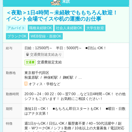
未読
＜夜勤＞1日4時間～未経験でももちろん歓迎！
イベント会場でイスや机の運搬のお仕事
アルバイト
職種未経験OK
社会人未経験OK
大学生歓迎
ブランクOK
WEB登録・面接OK
日給：12500円～ 半日：5000円～ ■日払いOK！
給与
交通費別途支給あり
交通費規定支給
交通費
東京都千代田区
勤務地
秋葉原駅
/
神保町駅
/
麹町駅
/
…
オフィス・学校など
20:00～24：00 22：00～翌7:00 …など1日4時間～OK！ その他
勤務時間
シフトもございます！ お気軽にご相談ください！
激短1日～OK！ ■もちろん即日スタートもOK！ ■曜日・日数
期間
はアナタ次第！
週1日からOK
/
日払いOK
/
履歴書不要
/
40～50代活躍中
/
副
特徴
業・WワークOK
/
シフト勤務
/
10名以上の大量募集
/
電話対応