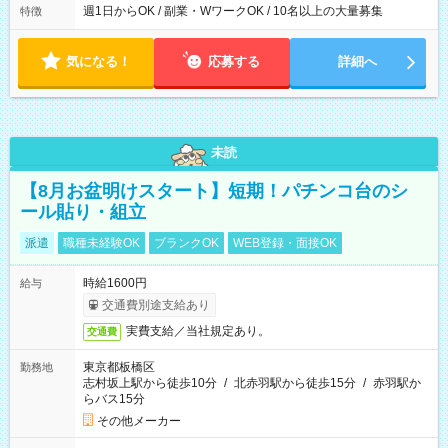
週1日からOK / 副業・WワークOK / 10名以上の大量募集
特徴
気になる！
応募する
詳細へ
未読
【8月お盆明けスタート】短期！パチンコ台のシ
ール貼り・組立
派遣
職種未経験OK
ブランクOK
WEB登録・面接OK
時給1600円
給与
交通費別途支給あり
実費支給／当社規定あり。
交通費
東京都板橋区
勤務地
志村坂上駅から徒歩10分
/
北赤羽駅から徒歩15分
/
赤羽駅か
らバス15分
その他メーカー