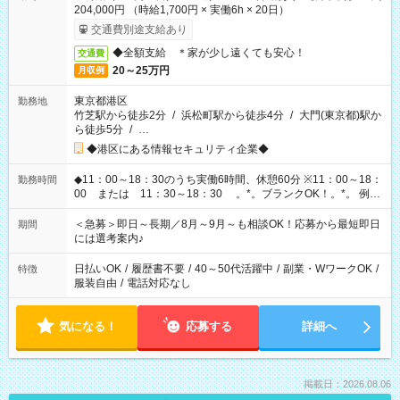
204,000円 （時給1,700円 × 実働6h × 20日）
交通費別途支給あり
◆全額支給 ＊家が少し遠くても安心！
交通費
20～25万円
月収例
東京都港区
勤務地
竹芝駅から徒歩2分
/
浜松町駅から徒歩4分
/
大門(東京都)駅か
ら徒歩5分
/
…
◆港区にある情報セキュリティ企業◆
◆11：00～18：30のうち実働6時間、休憩60分 ※11：00～18：
勤務時間
00 または 11：30～18：30 。*。ブランクOK！。*。 例え
ば前職が、 在宅/財団法人/事務/コールセンター/受付/販売/カフェ
スタッフ スイーツ販売/ホテルフロント/化粧品販売/など 様々な
＜急募＞即日～長期／8月～9月～も相談OK！応募から最短即日
期間
業界から入社して活躍されています♪
には選考案内♪
日払いOK
/
履歴書不要
/
40～50代活躍中
/
副業・WワークOK
/
特徴
服装自由
/
電話対応なし
気になる！
応募する
詳細へ
掲載日：2026.08.06