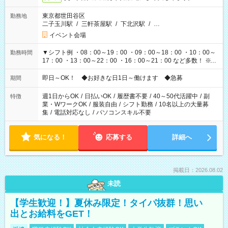
東京都世田谷区
勤務地
二子玉川駅
/
三軒茶屋駅
/
下北沢駅
/
…
イベント会場
▼シフト例 ・08：00～19：00 ・09：00～18：00 ・10：00～
勤務時間
17：00 ・13：00～22：00 ・16：00～21：00 など多数！ ※お
仕事により勤務時間が異なります
即日～OK！ ◆お好きな日1日～働けます ◆急募
期間
週1日からOK
/
日払いOK
/
履歴書不要
/
40～50代活躍中
/
副
特徴
業・WワークOK
/
服装自由
/
シフト勤務
/
10名以上の大量募
集
/
電話対応なし
/
パソコンスキル不要
気になる！
応募する
詳細へ
掲載日：2026.08.02
未読
【学生歓迎！】夏休み限定！タイパ抜群！思い
出とお給料をGET！