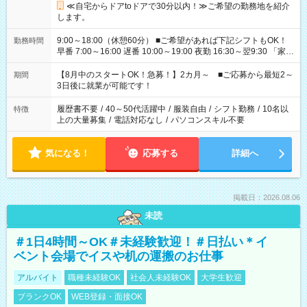
≪自宅からドアtoドアで30分以内！≫ご希望の勤務地を紹介
します。
9:00～18:00（休憩60分） ■ご希望があれば下記シフトもOK！
勤務時間
早番 7:00～16:00 遅番 10:00～19:00 夜勤 16:30～翌9:30 「家族
と休みを合わせたい」 「余裕を持って夕飯の準備がしたい」
「できれば残業はしたくない」 など、ご希望を教えてください
【8月中のスタートOK！急募！】2カ月～ ■ご応募から最短2～
期間
ね。 ※Wワーク希望の方へ 今ご覧のお仕事で希望する勤務時間
3日後に就業が可能です！
と、もう1つのお仕事の勤務時間。 合計で週40時間を超える場
合は応募できません。
履歴書不要
/
40～50代活躍中
/
服装自由
/
シフト勤務
/
10名以
特徴
上の大量募集
/
電話対応なし
/
パソコンスキル不要
気になる！
応募する
詳細へ
掲載日：2026.08.06
未読
＃1日4時間～OK＃未経験歓迎！＃日払い＊イ
ベント会場でイスや机の運搬のお仕事
アルバイト
職種未経験OK
社会人未経験OK
大学生歓迎
ブランクOK
WEB登録・面接OK