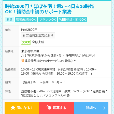
時給2600円＊ほぼ在宅！週3～4日＆16時迄
OK！補助金申請のサポート業務
派遣
職種未経験OK
ブランクOK
WEB登録・面接OK
時給2600円
給与
交通費別途支給あり
全額支給
交通費
東京都中央区
勤務地
八丁堀(東京都)駅から徒歩2分
/
茅場町駅から徒歩6分
建設業界向けのAIサービスの提供など
10:00～17:00(実働6時間 休憩1時間) ※定時：10:00～
勤務時間
19:00（※終わりの時間：16:00～19:00で相談可！）
【急募】即日～長期 ※8月～！
期間
履歴書不要
/
40～50代活躍中
/
副業・WワークOK
/
服装自由
/
特徴
電話対応なし
/
パソコンスキル不要
気になる！
応募する
詳細へ