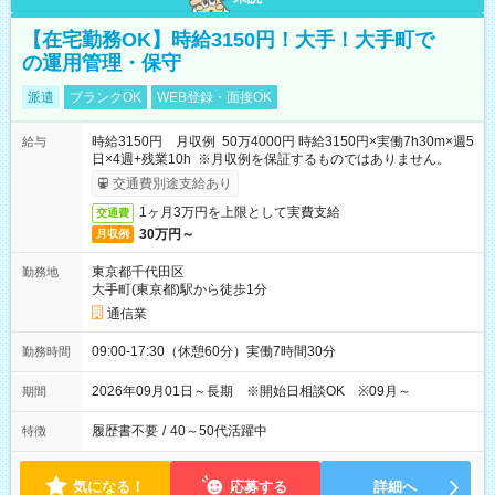
【在宅勤務OK】時給3150円！大手！大手町で
の運用管理・保守
派遣
ブランクOK
WEB登録・面接OK
時給3150円 月収例 50万4000円 時給3150円×実働7h30m×週5
給与
日×4週+残業10h ※月収例を保証するものではありません。
交通費別途支給あり
1ヶ月3万円を上限として実費支給
交通費
30万円～
月収例
東京都千代田区
勤務地
大手町(東京都)駅から徒歩1分
通信業
09:00-17:30（休憩60分）実働7時間30分
勤務時間
2026年09月01日～長期 ※開始日相談OK ※09月～
期間
履歴書不要
/
40～50代活躍中
特徴
気になる！
応募する
詳細へ