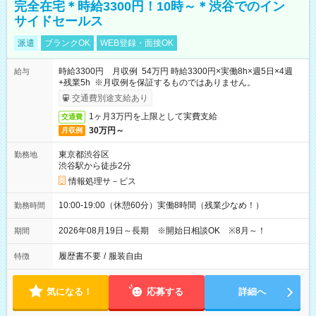
完全在宅＊時給3300円！10時～＊渋谷でのイン
サイドセールス
派遣
ブランクOK
WEB登録・面接OK
時給3300円 月収例 54万円 時給3300円×実働8h×週5日×4週
給与
+残業5h ※月収例を保証するものではありません。
交通費別途支給あり
1ヶ月3万円を上限として実費支給
交通費
30万円～
月収例
東京都渋谷区
勤務地
渋谷駅から徒歩2分
情報処理サ－ビス
10:00-19:00（休憩60分）実働8時間（残業少なめ！）
勤務時間
2026年08月19日～長期 ※開始日相談OK ※8月～！
期間
履歴書不要
/
服装自由
特徴
気になる！
応募する
詳細へ