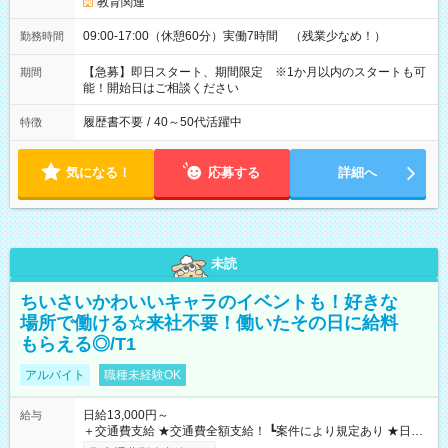
教育関連
09:00-17:00（休憩60分）実働7時間 （残業少なめ！）
勤務時間
【急募】即日スタート、期間限定 ※1か月以内のスタートも可
期間
能！開始日はご相談ください
履歴書不要
/
40～50代活躍中
特徴
気になる！
応募する
詳細へ
未読
ちいさいかわいいキャラのイベントも！好きな
場所で働ける☆来社不要！働いたその日に給料
もらえる◎/T1
アルバイト
職種未経験OK
日給13,000円～
給与
＋交通費支給 ★交通費全額支給！ ┗案件により規定あり ★日払
いOK！（規定あり） ┗働いたその日に現金GET♪ お仕事後はコ