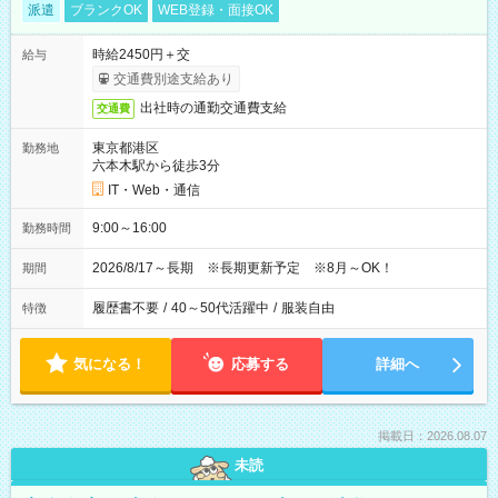
派遣
ブランクOK
WEB登録・面接OK
時給2450円＋交
給与
交通費別途支給あり
出社時の通勤交通費支給
交通費
東京都港区
勤務地
六本木駅から徒歩3分
IT・Web・通信
9:00～16:00
勤務時間
2026/8/17～長期 ※長期更新予定 ※8月～OK！
期間
履歴書不要
/
40～50代活躍中
/
服装自由
特徴
気になる！
応募する
詳細へ
掲載日：2026.08.07
未読