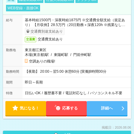
WEB登録・面接OK
基本時給1500円・深夜時給1875円 ※交通費全額支給（規定あ
給与
り） 【月収例】28.5万円（20日勤務＋深夜120h ※残業なしの場
合）
交通費別途支給あり
交通費支給あり
交通費
東京都江東区
勤務地
木場(東京都)駅
/
東陽町駅
/
門前仲町駅
空調ありの職場!
【夜勤】 20:00～翌5:00 休憩60分 [実働]8時間00分
勤務時間
即日～長期
期間
日払いOK
/
履歴書不要
/
電話対応なし
/
パソコンスキル不要
特徴
気になる！
応募する
詳細へ
掲載日：2026.08.06