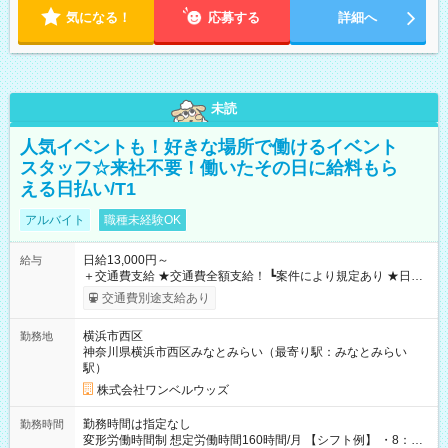
気になる！
応募する
詳細へ
未読
人気イベントも！好きな場所で働けるイベント
スタッフ☆来社不要！働いたその日に給料もら
える日払い/T1
アルバイト
職種未経験OK
日給13,000円～
給与
＋交通費支給 ★交通費全額支給！ ┗案件により規定あり ★日払
いOK！（規定あり） ┗働いたその日に現金GET♪ お仕事後はコ
交通費別途支給あり
ンビニATMから 日払い分を引き落とせます！ 【試用期間】試
用期間なし
横浜市西区
勤務地
神奈川県横浜市西区みなとみらい（最寄り駅：みなとみらい
駅）
株式会社ワンベルウッズ
勤務時間は指定なし
勤務時間
変形労働時間制 想定労働時間160時間/月 【シフト例】 ・8：00