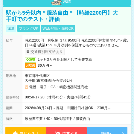
未読
駅から5分以内＊服装自由＊【時給2200円】大
手町でのテスト・評価
派遣
ブランクOK
WEB登録・面接OK
時給2200円 月収例 37万9500円 時給2200円×実働7h45m×週5
給与
日×4週+残業15h ※月収例を保証するものではありません。
交通費別途支給あり
1ヶ月3万円を上限として実費支給
交通費
30万円～
月収例
東京都千代田区
勤務地
大手町(東京都)駅から徒歩1分
電機・電子・OA・精密機器関連商社
08:50-17:20（休憩45分）実働7時間45分
勤務時間
2026年08月24日～長期 ※開始日相談OK ※08月～
期間
履歴書不要
/
40～50代活躍中
/
服装自由
特徴
気になる！
応募する
詳細へ