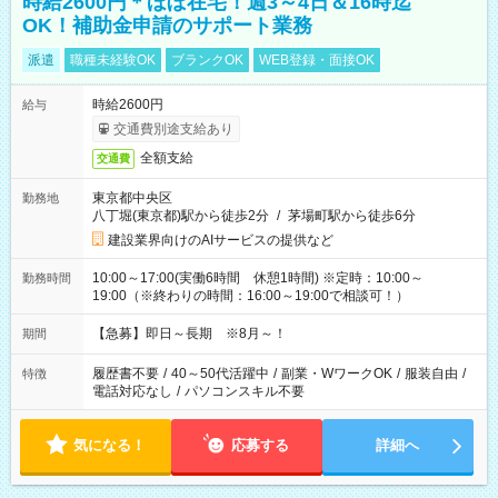
時給2600円＊ほぼ在宅！週3～4日＆16時迄
OK！補助金申請のサポート業務
派遣
職種未経験OK
ブランクOK
WEB登録・面接OK
時給2600円
給与
交通費別途支給あり
全額支給
交通費
東京都中央区
勤務地
八丁堀(東京都)駅から徒歩2分
/
茅場町駅から徒歩6分
建設業界向けのAIサービスの提供など
10:00～17:00(実働6時間 休憩1時間) ※定時：10:00～
勤務時間
19:00（※終わりの時間：16:00～19:00で相談可！）
【急募】即日～長期 ※8月～！
期間
履歴書不要
/
40～50代活躍中
/
副業・WワークOK
/
服装自由
/
特徴
電話対応なし
/
パソコンスキル不要
気になる！
応募する
詳細へ