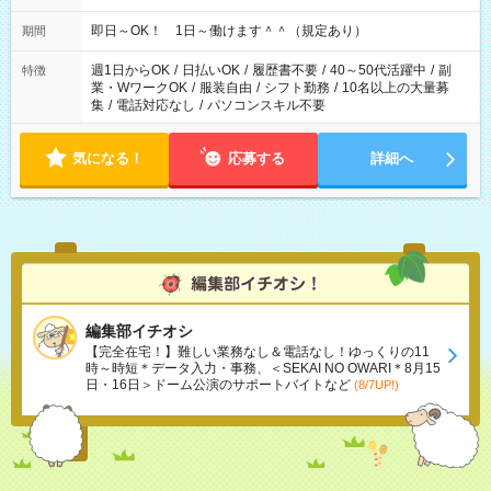
即日～OK！ 1日～働けます＾＾（規定あり）
期間
週1日からOK
/
日払いOK
/
履歴書不要
/
40～50代活躍中
/
副
特徴
業・WワークOK
/
服装自由
/
シフト勤務
/
10名以上の大量募
集
/
電話対応なし
/
パソコンスキル不要
気になる！
応募する
詳細へ
編集部イチオシ
【完全在宅！】難しい業務なし＆電話なし！ゆっくりの11
時～時短＊データ入力・事務、＜SEKAI NO OWARI＊8月15
日・16日＞ドーム公演のサポートバイトなど
(8/7UP!)