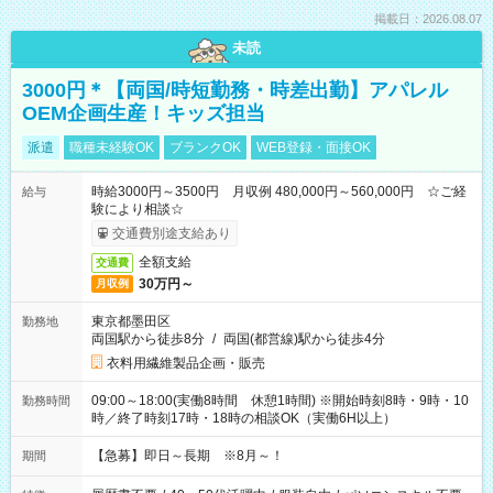
掲載日：2026.08.07
未読
3000円＊【両国/時短勤務・時差出勤】アパレル
OEM企画生産！キッズ担当
派遣
職種未経験OK
ブランクOK
WEB登録・面接OK
時給3000円～3500円 月収例 480,000円～560,000円 ☆ご経
給与
験により相談☆
交通費別途支給あり
全額支給
交通費
30万円～
月収例
東京都墨田区
勤務地
両国駅から徒歩8分
/
両国(都営線)駅から徒歩4分
衣料用繊維製品企画・販売
09:00～18:00(実働8時間 休憩1時間) ※開始時刻8時・9時・10
勤務時間
時／終了時刻17時・18時の相談OK（実働6H以上）
【急募】即日～長期 ※8月～！
期間