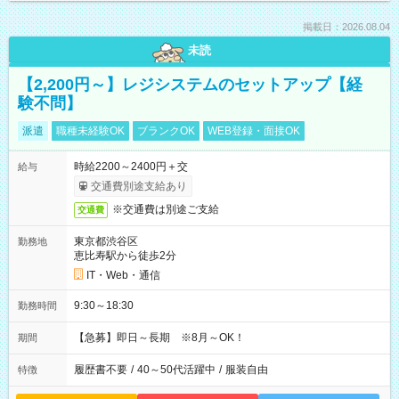
掲載日：2026.08.04
未読
【2,200円～】レジシステムのセットアップ【経
験不問】
派遣
職種未経験OK
ブランクOK
WEB登録・面接OK
時給2200～2400円＋交
給与
交通費別途支給あり
※交通費は別途ご支給
交通費
東京都渋谷区
勤務地
恵比寿駅から徒歩2分
IT・Web・通信
9:30～18:30
勤務時間
【急募】即日～長期 ※8月～OK！
期間
履歴書不要
/
40～50代活躍中
/
服装自由
特徴