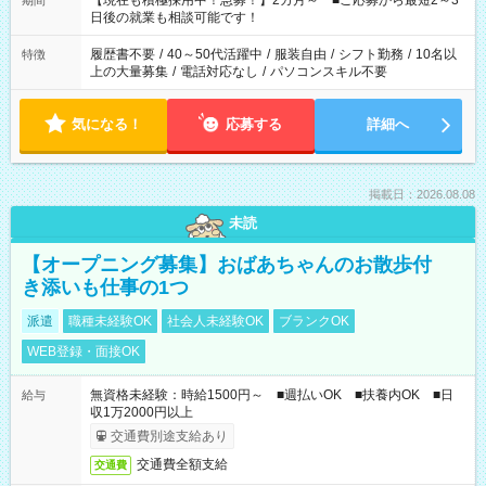
【現在も積極採用中！急募！】2カ月～ ■ご応募から最短2～3
期間
の方へ 今ご覧のお仕事で希望する勤務時間と、もう1つのお仕事
日後の就業も相談可能です！
の勤務時間。 合計で週40時間を超える場合は応募できません。
履歴書不要
/
40～50代活躍中
/
服装自由
/
シフト勤務
/
10名以
特徴
上の大量募集
/
電話対応なし
/
パソコンスキル不要
気になる！
応募する
詳細へ
掲載日：2026.08.08
未読
【オープニング募集】おばあちゃんのお散歩付
き添いも仕事の1つ
派遣
職種未経験OK
社会人未経験OK
ブランクOK
WEB登録・面接OK
無資格未経験：時給1500円～ ■週払いOK ■扶養内OK ■日
給与
収1万2000円以上
交通費別途支給あり
交通費全額支給
交通費