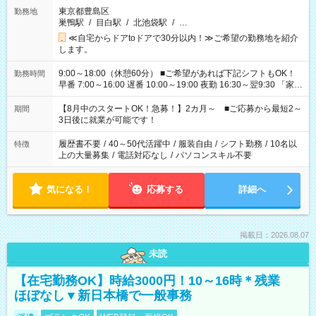
東京都豊島区
勤務地
巣鴨駅
/
目白駅
/
北池袋駅
/
…
≪自宅からドアtoドアで30分以内！≫ご希望の勤務地を紹介
します。
9:00～18:00（休憩60分） ■ご希望があれば下記シフトもOK！
勤務時間
早番 7:00～16:00 遅番 10:00～19:00 夜勤 16:30～翌9:30 「家族
と休みを合わせたい」 「余裕を持って夕飯の準備がしたい」
「できれば残業はしたくない」 など、ご希望を教えてください
【8月中のスタートOK！急募！】2カ月～ ■ご応募から最短2～
期間
ね。 ※Wワーク希望の方へ 今ご覧のお仕事で希望する勤務時間
3日後に就業が可能です！
と、もう1つのお仕事の勤務時間。 合計で週40時間を超える場
合は応募できません。
履歴書不要
/
40～50代活躍中
/
服装自由
/
シフト勤務
/
10名以
特徴
上の大量募集
/
電話対応なし
/
パソコンスキル不要
気になる！
応募する
詳細へ
掲載日：2026.08.07
未読
【在宅勤務OK】時給3000円！10～16時＊残業
ほぼなし▼新日本橋で一般事務