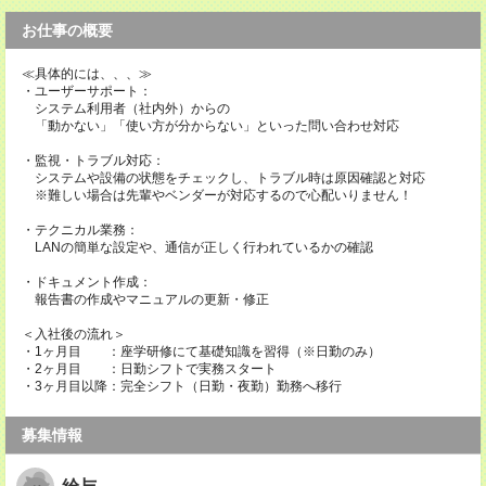
お仕事の概要
≪具体的には、、、≫
・ユーザーサポート：
システム利用者（社内外）からの
「動かない」「使い方が分からない」といった問い合わせ対応
・監視・トラブル対応：
システムや設備の状態をチェックし、トラブル時は原因確認と対応
※難しい場合は先輩やベンダーが対応するので心配いりません！
・テクニカル業務：
LANの簡単な設定や、通信が正しく行われているかの確認
・ドキュメント作成：
報告書の作成やマニュアルの更新・修正
＜入社後の流れ＞
・1ヶ月目 ：座学研修にて基礎知識を習得（※日勤のみ）
・2ヶ月目 ：日勤シフトで実務スタート
・3ヶ月目以降：完全シフト（日勤・夜勤）勤務へ移行
募集情報