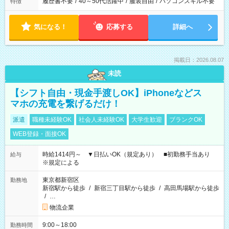
履歴書不要
/
40～50代活躍中
/
服装自由
/
パソコンスキル不要
特徴
気になる！
応募する
詳細へ
掲載日：2026.08.07
未読
【シフト自由・現金手渡しOK】iPhoneなどス
マホの充電を繋げるだけ！
派遣
職種未経験OK
社会人未経験OK
大学生歓迎
ブランクOK
WEB登録・面接OK
時給1414円～ ▼日払いOK（規定あり） ■初勤務手当あり
給与
※規定による
東京都新宿区
勤務地
新宿駅から徒歩
/
新宿三丁目駅から徒歩
/
高田馬場駅から徒歩
/
…
物流企業
9:00～18:00
勤務時間