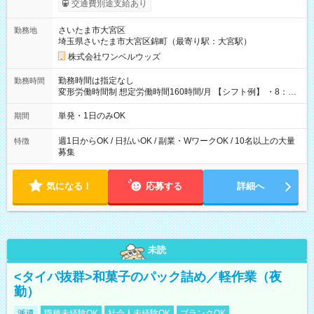
交通費別途支給あり
ンビニATMから 日払い分を引き落とせます！ 【試用期間】試
用期間なし
さいたま市大宮区
勤務地
埼玉県さいたま市大宮区錦町（最寄り駅：大宮駅）
株式会社ワンベルウッズ
勤務時間は指定なし
勤務時間
変形労働時間制 想定労働時間160時間/月 【シフト例】 ・8：00
～21：00
単発・1日のみOK
期間
週1日からOK / 日払いOK / 副業・WワークOK / 10名以上の大量
特徴
募集
気になる！
応募する
詳細へ
未読
<タイパ抜群>和菓子のパック詰め／軽作業（夜
勤）
派遣
職種未経験OK
社会人未経験OK
ブランクOK