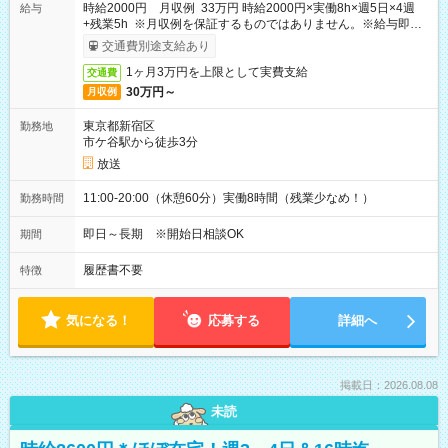
時給2000円 月収例 33万円 時給2000円×実働8h×週5日×4週
給与
+残業5h ※月収例を保証するものではありません。※給与即受
取りサービス利用可（利用条件有）
交通費別途支給あり
1ヶ月3万円を上限として実費支給
交通費
30万円～
月収例
東京都新宿区
勤務地
市ケ谷駅から徒歩3分
放送
11:00-20:00（休憩60分）実働8時間（残業少なめ！）
勤務時間
即日～長期 ※開始日相談OK
期間
履歴書不要
特徴
気になる！
応募する
詳細へ
掲載日：2026.08.08
未読