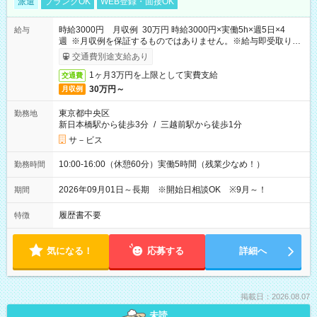
派遣
ブランクOK
WEB登録・面接OK
時給3000円 月収例 30万円 時給3000円×実働5h×週5日×4
給与
週 ※月収例を保証するものではありません。※給与即受取りサ
ービス利用可（利用条件有）
交通費別途支給あり
1ヶ月3万円を上限として実費支給
交通費
30万円～
月収例
東京都中央区
勤務地
新日本橋駅から徒歩3分
/
三越前駅から徒歩1分
サ－ビス
10:00-16:00（休憩60分）実働5時間（残業少なめ！）
勤務時間
2026年09月01日～長期 ※開始日相談OK ※9月～！
期間
履歴書不要
特徴
気になる！
応募する
詳細へ
掲載日：2026.08.07
未読