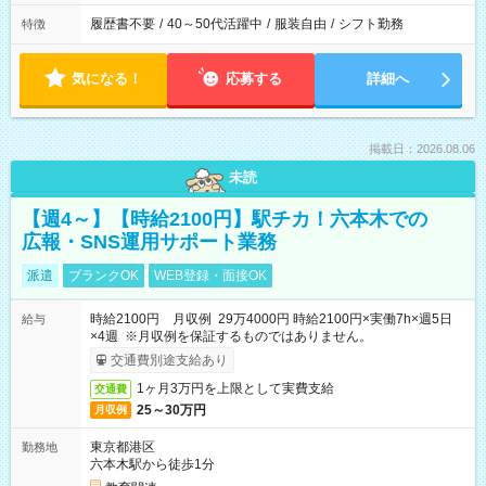
履歴書不要
/
40～50代活躍中
/
服装自由
/
シフト勤務
特徴
気になる！
応募する
詳細へ
掲載日：2026.08.06
未読
【週4～】【時給2100円】駅チカ！六本木での
広報・SNS運用サポート業務
派遣
ブランクOK
WEB登録・面接OK
時給2100円 月収例 29万4000円 時給2100円×実働7h×週5日
給与
×4週 ※月収例を保証するものではありません。
交通費別途支給あり
1ヶ月3万円を上限として実費支給
交通費
25～30万円
月収例
東京都港区
勤務地
六本木駅から徒歩1分