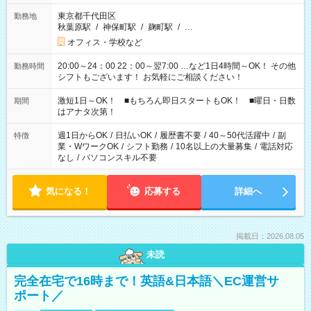
東京都千代田区
勤務地
秋葉原駅
/
神保町駅
/
麹町駅
/
…
オフィス・学校など
20:00～24：00 22：00～翌7:00 …など1日4時間～OK！ その他
勤務時間
シフトもございます！ お気軽にご相談ください！
激短1日～OK！ ■もちろん即日スタートもOK！ ■曜日・日数
期間
はアナタ次第！
週1日からOK
/
日払いOK
/
履歴書不要
/
40～50代活躍中
/
副
特徴
業・WワークOK
/
シフト勤務
/
10名以上の大量募集
/
電話対応
なし
/
パソコンスキル不要
気になる！
応募する
詳細へ
掲載日：2026.08.05
未読
完全在宅で16時まで！英語&日本語＼EC運営サ
ポート／