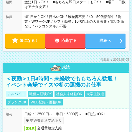
激短1日～OK！ ■もちろん即日スタートもOK！ ■曜日・日数
期間
はアナタ次第！
週1日からOK
/
日払いOK
/
履歴書不要
/
40～50代活躍中
/
副
特徴
業・WワークOK
/
シフト勤務
/
10名以上の大量募集
/
電話対応
なし
/
パソコンスキル不要
気になる！
応募する
詳細へ
掲載日：2026.08.05
未読
＜夜勤＞1日4時間～未経験でももちろん歓迎！
イベント会場でイスや机の運搬のお仕事
アルバイト
職種未経験OK
社会人未経験OK
大学生歓迎
ブランクOK
WEB登録・面接OK
日給：12500円～ 半日：5000円～ ■日払いOK！
給与
交通費別途支給あり
交通費規定支給
交通費