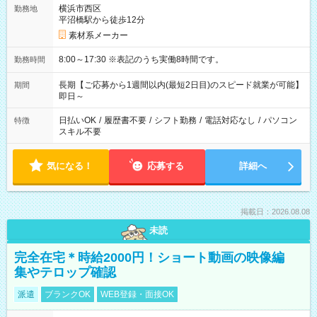
横浜市西区
勤務地
平沼橋駅から徒歩12分
素材系メーカー
8:00～17:30 ※表記のうち実働8時間です。
勤務時間
長期【ご応募から1週間以内(最短2日目)のスピード就業が可能】
期間
即日～
日払いOK
/
履歴書不要
/
シフト勤務
/
電話対応なし
/
パソコン
特徴
スキル不要
気になる！
応募する
詳細へ
掲載日：2026.08.08
未読
完全在宅＊時給2000円！ショート動画の映像編
集やテロップ確認
派遣
ブランクOK
WEB登録・面接OK