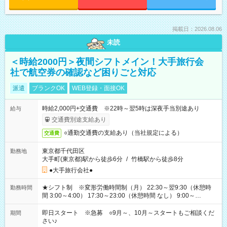
掲載日：2026.08.06
未読
＜時給2000円＞夜間シフトメイン！大手旅行会
社で航空券の確認など困りごと対応
派遣
ブランクOK
WEB登録・面接OK
時給2,000円+交通費 ※22時～翌5時は深夜手当別途あり
給与
交通費別途支給あり
○通勤交通費の支給あり（当社規定による）
交通費
東京都千代田区
勤務地
大手町(東京都)駅から徒歩6分
/
竹橋駅から徒歩8分
●大手旅行会社●
★シフト制 ※変形労働時間制（月） 22:30～翌9:30（休憩時
勤務時間
間 3:00～4:00） 17:30～23:00（休憩時間 なし） 9:00～
17:30（休憩時間 12:00～13:00）⇒基本は研修時のみ（例外あ
り） 他、派遣先の規定による
即日スタート ※急募 ○9月～、10月～スタートもご相談くだ
期間
さい♪