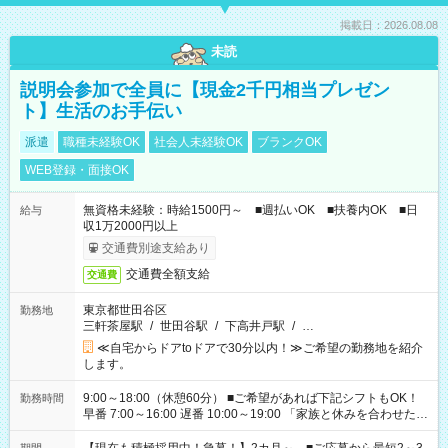
掲載日：2026.08.08
未読
説明会参加で全員に【現金2千円相当プレゼン
ト】生活のお手伝い
派遣
職種未経験OK
社会人未経験OK
ブランクOK
WEB登録・面接OK
無資格未経験：時給1500円～ ■週払いOK ■扶養内OK ■日
給与
収1万2000円以上
交通費別途支給あり
交通費全額支給
交通費
東京都世田谷区
勤務地
三軒茶屋駅
/
世田谷駅
/
下高井戸駅
/
…
≪自宅からドアtoドアで30分以内！≫ご希望の勤務地を紹介
します。
9:00～18:00（休憩60分） ■ご希望があれば下記シフトもOK！
勤務時間
早番 7:00～16:00 遅番 10:00～19:00 「家族と休みを合わせた
い」 「余裕を持って夕飯の準備がしたい」 「できれば残業はし
たくない」 など、ご希望を教えてくださいね。 ※Wワーク希望