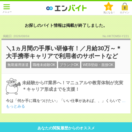
0
メニュー
気になる！
ログイン
お探しのバイト情報は掲載が終了しました。
掲載日 :2026
/
08
/
04
No.HKTOMSI-Y221
＼1ヵ月間の手厚い研修有！／月給30万～＊
大手携帯キャリアで利用者のサポートなど
無期雇用派遣
職種未経験OK
ブランクOK
WEB登録・面接OK
未経験からIT業界へ！マニュアルや教育体制が充実
＊キャリア形成までを支援！
今は「何か手に職をつけたい」「いい仕事があれば、、」くらいで
...
もっとみる
あなたの閲覧履歴からのオススメ